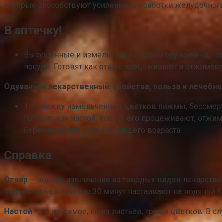
которые способствуют усилению выработки желудочного
В аптечку!
Высушенные и измельченные корни одуванчика, гор
посуде. Готовят как отвар, процеживают и отжимают
Одуванчик лекарственный: свойства, польза и лечебн
1 ст. ложку измельченных цветков пижмы, бессмер
Готовят, как настой, после чего процеживают, отжи
беременным и детям младшего возраста.
Справка
Отвар
– водное извлечение из твердых видов лекарственн
водой сырье в течение 30 минут настаивают на водяной б
Настой
– то же самое, но из листьев, трав и цветков. В с