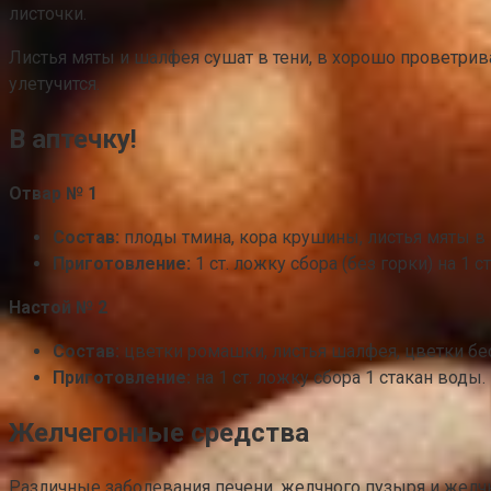
листочки.
Листья мяты и шалфея сушат в тени, в хорошо проветри
улетучится.
В аптечку!
Отвар № 1
Состав:
плоды тмина, кора крушины, листья мяты в п
Приготовление:
1 ст. ложку сбора (без горки) на 1 
Настой № 2
Состав:
цветки ромашки, листья шалфея, цветки бес
Приготовление:
на 1 ст. ложку сбора 1 стакан воды.
Желчегонные средства
Различные заболевания печени, желчного пузыря и желч