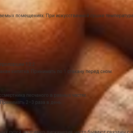
ваемых помещениях. При искусственной сушке температура
ропорции 1:2:2.
стакан кипятка. Принимать по 1 стакану перед сном.
смертника песчаного в равных частях.
 Принимать 2–3 раза в день.
ных путей, например дискинезия, часто бывают связаны с