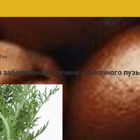
fee
 заболеваниях печени и желчного пуз