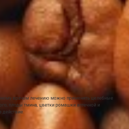
ченному врачом лечению можно применять целебные
го, плоды тмина, цветки ромашки аптечной и
 действие.