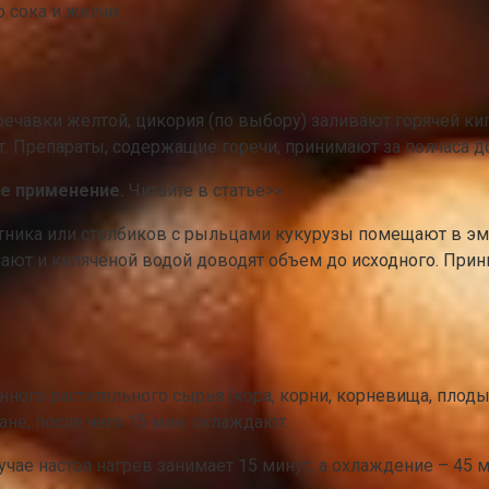
 сока и желчи.
ечавки желтой, цикория (по выбору) заливают горячей ки
. Препараты, содержащие горечи, принимают за полчаса до
ое применение.
Читайте в статье>>
тника или столбиков с рыльцами кукурузы помещают в эм
мают и кипяченой водой доводят объем до исходного. Прин
ого растительного сырья (кора, корни, корневища, плоды)
ане, после чего 15 мин. охлаждают.
лучае настоя нагрев занимает 15 минут, а охлаждение – 45 м