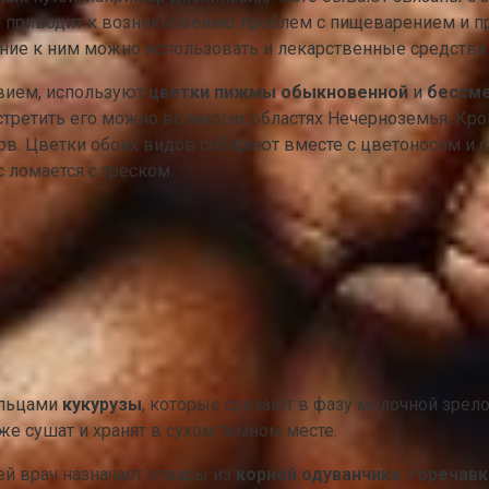
 приводит к возникновению проблем с пищеварением и про
ение к ним можно использовать и лекарственные средства
вием, используют
цветки пижмы обыкновенной
и
бессме
стретить его можно во многих областях Нечерноземья. Кр
етов. Цветки обоих видов собирают вместе с цветоносом и
 ломается с треском.
ыльцами
кукурузы
, которые срезают в фазу молочной зрел
е сушат и хранят в сухом темном месте.
й врач назначает отвары из
корней одуванчика
,
горечавк