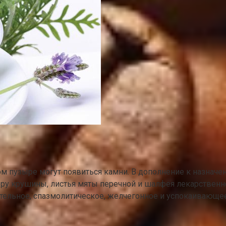
ном пузыре могут появиться камни. В дополнение к назна
ру крушины, листья мяты перечной и шалфея лекарственно
тельное, спазмолитическое, желчегонное и успокаивающее