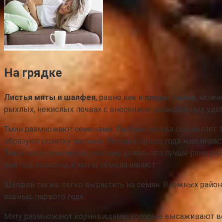
На грядке
Листья мяты и шалфея
, равно как и
плоды тмина
, можн
рыхлых, некислых почвах с внесением минеральных удобр
Тмин размножают семенами. Глубина посева составляет 1
образуют розетку листьев. Летом второго года жизни рас
Тмин легко осыпается, поэтому делать это лучше рано 
или под навесом, а затем обмолачивают.
Шалфей также легко вырастить из семян. В южных районах
осенью первого года.
Мяту размножают корневищами, которые высаживают вес