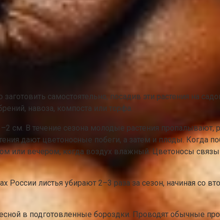
о заготовить самостоятельно, посадив эти растения на са
ений, навоза, компоста или торфа.
–2 см. В течение сезона молодые растения пропалывают, р
тения дают цветоносные побеги, а затем и плоды. Когда п
утром или вечером, когда воздух влажный. Цветоносы свя
 России листья убирают 2–3 раза за сезон, начиная со вто
ной в подготовленные бороздки. Проводят обычные проп