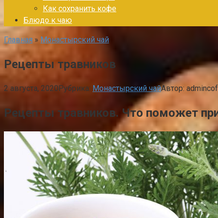
Как сохранить кофе
Блюдо к чаю
Главная
»
Монастырский чай
Рецепты травников
2 августа, 2020
Рубрика:
Монастырский чай
Автор:
admincof
Рецепты травников. Что поможет при