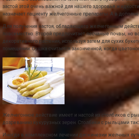
застой этой очень важной для нашего здоровья жидкости
назначает пациенту желчегонные препараты. А в дополн
Для получения настоя, обладающего желчегонным дейст
повсеместно. Второй предпочитает песчаные почвы, но в
декоративного растения, используя затем для сухих бук
помещении. Сушка считается законченной, когда цветонос
Желчегонное действие имеет и настой из столбиков с р
дозреванию кукурузных зерен. Столбики с рыльцами такж
Иногда в комплексном лечении дискинезии желчных путе