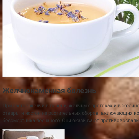
Желчнокаменная болезнь
При застое желчи в печени, желчных протоках и в желч
отвары и настои из растительных сборов, включающих ко
бессмертника песчаного. Они оказывают противовоспали