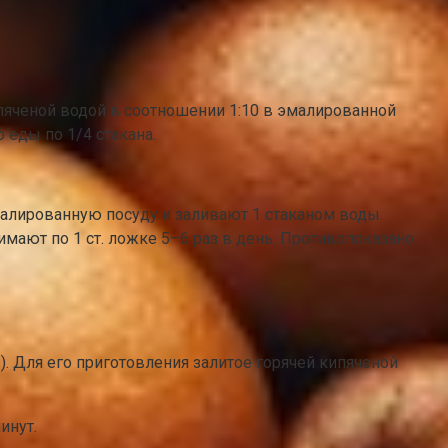
пяченой водой в соотношении 1:10 в эмалированной
 еды по 1/4 стакана.
алированную посуду и заливают 1 стаканом воды.
имают по 1 ст. ложке 5–6 раз в день. Противопоказано
. Для его приготовления залитое горячей кипяченой
инут.