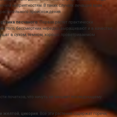
чим неприятностям. В таких случаях лечащий врач
 растительного происхождения.
ртника песчаного
. Первая растет практически
оме того, бессмертник нередко выращивают и в качестве
 сушат в сухом, темном, хорошо проветриваемом
ости початков, что ничуть не мешает последующему
и желтой
,
цикория
. Все эти растения содержат горечи,