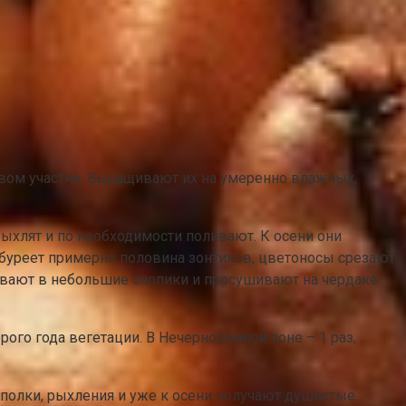
довом участке. Выращивают их на умеренно влажных,
ыхлят и по необходимости поливают. К осени они
обуреет примерно половина зонтиков, цветоносы срезают.
зывают в небольшие снопики и просушивают на чердаке
рого года вегетации. В Нечерноземной зоне – 1 раз,
олки, рыхления и уже к осени получают душистые