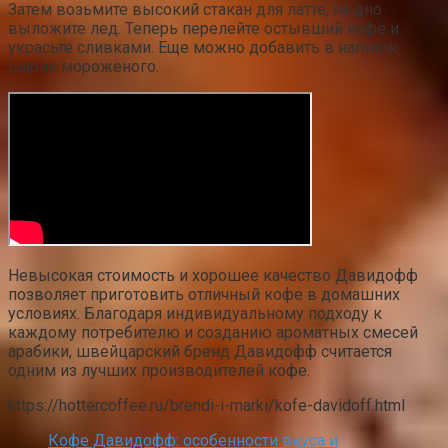
Затем возьмите высокий стакан для латте, на дно
выложите лед. Теперь перелейте остывший кофе и
украсьте сливками. Еще можно добавить в напиток
шарик мороженого.
Невысокая стоимость и хорошее качество Давидофф
позволяет приготовить отличный кофе в домашних
условиях. Благодаря индивидуальному подходу к
каждому потребителю и созданию ароматных смесей
арабики, швейцарский бренд Давидофф считается
одним из лучших производителей кофе.
https://hottercoffee.ru/brendi-i-marki/kofe-davidoff.html
Кофе Давидофф: особенности вкуса и