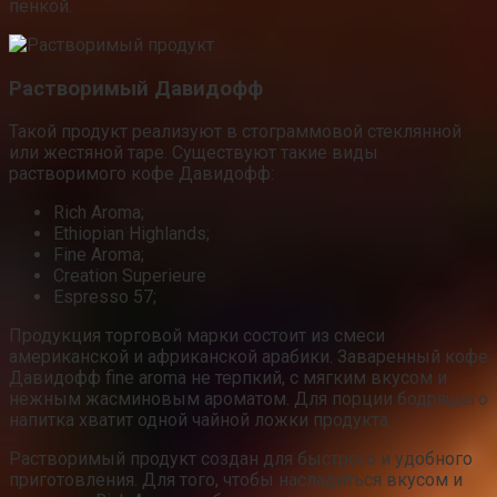
пенкой.
Растворимый Давидофф
Такой продукт реализуют в стограммовой стеклянной
или жестяной таре. Существуют такие виды
растворимого кофе Давидофф:
Rich Aroma;
Ethiopian Highlands;
Fine Aroma;
Creation Superieure
Espresso 57;
Продукция торговой марки состоит из смеси
американской и африканской арабики. Заваренный кофе
Давидофф fine aroma не терпкий, с мягким вкусом и
нежным жасминовым ароматом. Для порции бодрящего
напитка хватит одной чайной ложки продукта.
Растворимый продукт создан для быстрого и удобного
приготовления. Для того, чтобы насладиться вкусом и