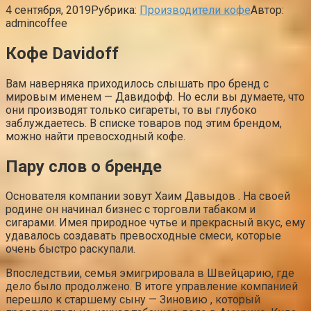
4 сентября, 2019
Рубрика:
Производители кофе
Автор:
admincoffee
Кофе Davidoff
Вам наверняка приходилось слышать про бренд с
мировым именем — Давидофф. Но если вы думаете, что
они производят только сигареты, то вы глубоко
заблуждаетесь. В списке товаров под этим брендом,
можно найти превосходный кофе.
Пару слов о бренде
Основателя компании зовут Хаим Давыдов . На своей
родине он начинал бизнес с торговли табаком и
сигарами. Имея природное чутье и прекрасный вкус, ему
удавалось создавать превосходные смеси, которые
очень быстро раскупали.
Впоследствии, семья эмигрировала в Швейцарию, где
дело было продолжено. В итоге управление компанией
перешло к старшему сыну — Зиновию , который