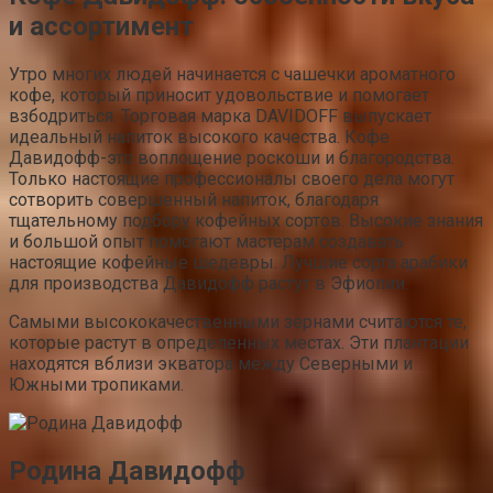
и ассортимент
Утро многих людей начинается с чашечки ароматного
кофе, который приносит удовольствие и помогает
взбодриться. Торговая марка DAVIDOFF выпускает
идеальный напиток высокого качества. Кофе
Давидофф-это воплощение роскоши и благородства.
Только настоящие профессионалы своего дела могут
сотворить совершенный напиток, благодаря
тщательному подбору кофейных сортов. Высокие знания
и большой опыт помогают мастерам создавать
настоящие кофейные шедевры. Лучшие сорта арабики
для производства Давидофф растут в Эфиопии.
Самыми высококачественными зернами считаются те,
которые растут в определенных местах. Эти плантации
находятся вблизи экватора между Северными и
Южными тропиками.
Родина Давидофф