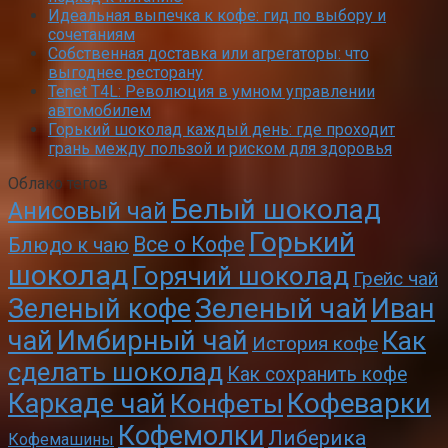
Идеальная выпечка к кофе: гид по выбору и
сочетаниям
Собственная доставка или агрегаторы: что
выгоднее ресторану
Tenet T4L: Революция в умном управлении
автомобилем
Горький шоколад каждый день: где проходит
грань между пользой и риском для здоровья
Облако тегов
Белый шоколад
Анисовый чай
Горький
Все о Кофе
Блюдо к чаю
шоколад
Горячий шоколад
Грейс чай
Зеленый чай
Зеленый кофе
Иван
чай
Имбирный чай
Как
История кофе
сделать шоколад
Как сохранить кофе
Кофеварки
Каркаде чай
Конфеты
Кофемолки
Либерика
Кофемашины