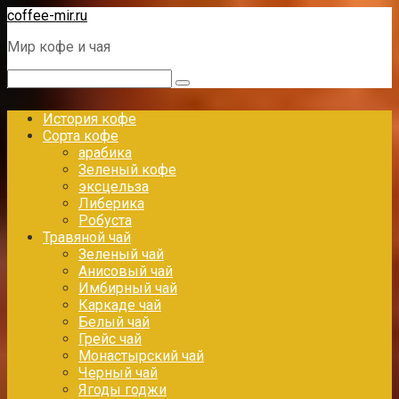
Перейти
coffee-mir.ru
к
Мир кофе и чая
контенту
Поиск:
История кофе
Сорта кофе
арабика
Зеленый кофе
эксцельза
Либерика
Робуста
Травяной чай
Зеленый чай
Анисовый чай
Имбирный чай
Каркаде чай
Белый чай
Грейс чай
Монастырский чай
Черный чай
Ягоды годжи