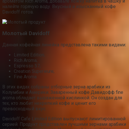
ароматом Rich Aroma, добавьте ложку напитка в чашку и
налейте горячую воду. Вкусный и изысканный кофе
Davidoff готов.
Молотый Davidoff
Данная кофейная линейка представлена такими видами:
Limited Edition;
Rich Aroma;
Espresso 57;
Creation Superieure;
Fine Aroma.
В этих видах собраны отборные зерна арабики из
Колумбии и Америки. Заваренный кофе Давидофф fine
aroma обладает выраженной кислинкой. Он создан для
тех, кто любит некрепкий кофе и ценит его
превосходный вкус.
Davidoff Cafe Limited Edition выпускают лимитированной
серией. Продукт представлен лучшими зернами арабики