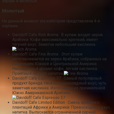
зернах и молотый.
Молотый
На данный момент эта категория представлена 4-я
сортами.
Davidoff Cafe Rich Aroma . В купаж входят зерна
Арабики. Кофе максимально крепкий, имеет
тягучий вкус. Заметна небольшая кислинка.
Davidoff Cafe Fine Aroma . Этот купаж
изготавливается из зерен Арабики, собранных на
плантациях Южной и Центральной Америки.
Насыщенный аромат кофе, легкая кислинка.
Приятный на вкус напиток.
Davidoff Cafe Espresso 57 . Самый популярный
продукт бренда. Нежный шоколадный вкус, чуть
заметная кислинка. Изготовлен из премиальной
Южно Американской Арабики.
Davidoff Cafe Limited Edition . Смесь арабики с
плантаций Африки и Америки. Превосходный вкус
напитка. Выпускается ограниченной серией.