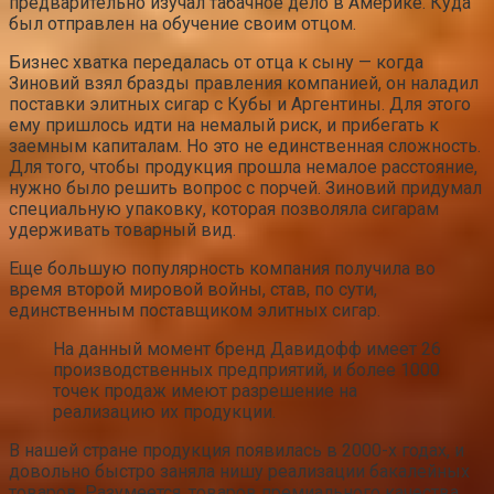
предварительно изучал табачное дело в Америке. Куда
был отправлен на обучение своим отцом.
Бизнес хватка передалась от отца к сыну — когда
Зиновий взял бразды правления компанией, он наладил
поставки элитных сигар с Кубы и Аргентины. Для этого
ему пришлось идти на немалый риск, и прибегать к
заемным капиталам. Но это не единственная сложность.
Для того, чтобы продукция прошла немалое расстояние,
нужно было решить вопрос с порчей. Зиновий придумал
специальную упаковку, которая позволяла сигарам
удерживать товарный вид.
Еще большую популярность компания получила во
время второй мировой войны, став, по сути,
единственным поставщиком элитных сигар.
На данный момент бренд Давидофф имеет 26
производственных предприятий, и более 1000
точек продаж имеют разрешение на
реализацию их продукции.
В нашей стране продукция появилась в 2000-х годах, и
довольно быстро заняла нишу реализации бакалейных
товаров. Разумеется, товаров премиального качества .