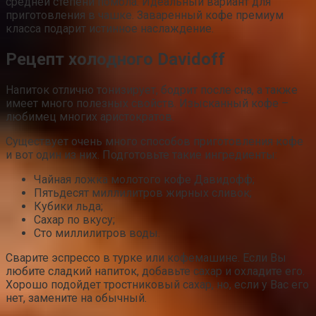
средней степени помола. Идеальный вариант для
приготовления в чашке. Заваренный кофе премиум
класса подарит истинное наслаждение.
Рецепт холодного Davidoff
Напиток отлично тонизирует, бодрит после сна, а также
имеет много полезных свойств. Изысканный кофе –
любимец многих аристократов.
Существует очень много способов приготовления кофе
и вот один из них. Подготовьте такие ингредиенты:
Чайная ложка молотого кофе Давидофф;
Пятьдесят миллилитров жирных сливок;
Кубики льда;
Сахар по вкусу;
Сто миллилитров воды.
Сварите эспрессо в турке или кофемашине. Если Вы
любите сладкий напиток, добавьте сахар и охладите его.
Хорошо подойдет тростниковый сахар, но, если у Вас его
нет, замените на обычный.