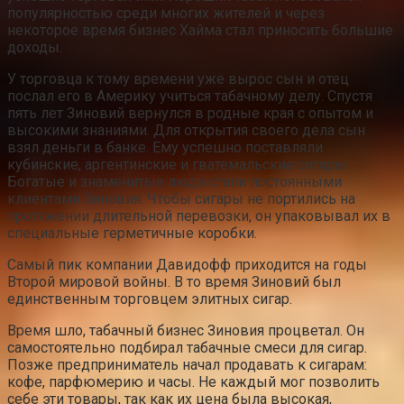
популярностью среди многих жителей и через
некоторое время бизнес Хайма стал приносить большие
доходы.
У торговца к тому времени уже вырос сын и отец
послал его в Америку учиться табачному делу. Спустя
пять лет Зиновий вернулся в родные края с опытом и
высокими знаниями. Для открытия своего дела сын
взял деньги в банке. Ему успешно поставляли
кубинские, аргентинские и гватемальские сигары.
Богатые и знаменитые люди стали постоянными
клиентами Зиновия. Чтобы сигары не портились на
протяжении длительной перевозки, он упаковывал их в
специальные герметичные коробки.
Самый пик компании Давидофф приходится на годы
Второй мировой войны. В то время Зиновий был
единственным торговцем элитных сигар.
Время шло, табачный бизнес Зиновия процветал. Он
самостоятельно подбирал табачные смеси для сигар.
Позже предприниматель начал продавать к сигарам:
кофе, парфюмерию и часы. Не каждый мог позволить
себе эти товары, так как их цена была высокая,