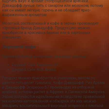
ощутить вкус и аромат стопроцентной арабики.
Давидофф лучше пить с сахаром или молоком, потому
как он имеет легкую горечь и не обладает ярко-
выраженным ароматом.
Молотый, растворимый и кофе в зернах производит
торговый бренд Давидофф. Продукцию можно
приобрести в красивых банках или в картонных
упаковках.
Зерновой кофе
Торговый бренд выпускает два вида напитка:
Davidoff Cafe Espresso 57;
Davidoff Cafe Rich Aroma.
Продукт можно приобрести в упаковках, весом по
двести пятьдесят граммов. Кофе Давидофф Рич Арома
и Давидофф Эспрессо 57 производят из отборной
арабики, которая растет в Африке и Латинской Америке.
Зерна получаются идеальными вследствие правильной
технологии изготовления и обжарки. Из них можно
заварить восхитительный вкусный эспрессо с плотной