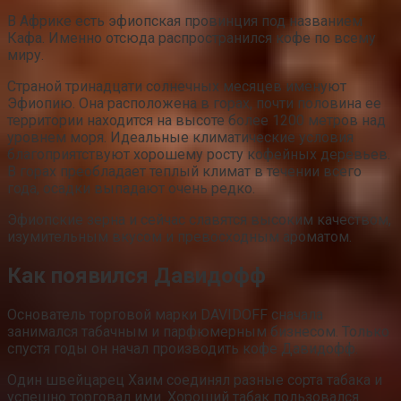
В Африке есть эфиопская провинция под названием
Кафа. Именно отсюда распространился кофе по всему
миру.
Страной тринадцати солнечных месяцев именуют
Эфиопию. Она расположена в горах, почти половина ее
территории находится на высоте более 1200 метров над
уровнем моря. Идеальные климатические условия
благоприятствуют хорошему росту кофейных деревьев.
В горах преобладает теплый климат в течении всего
года, осадки выпадают очень редко.
Эфиопские зерна и сейчас славятся высоким качеством,
изумительным вкусом и превосходным ароматом.
Как появился Давидофф
Основатель торговой марки DAVIDOFF сначала
занимался табачным и парфюмерным бизнесом. Только
спустя годы он начал производить кофе Давидофф.
Один швейцарец Хаим соединял разные сорта табака и
успешно торговал ими. Хороший табак пользовался