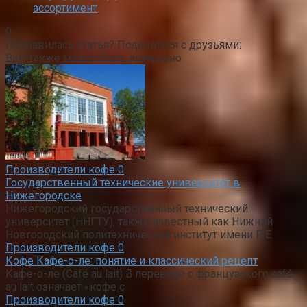
ассортимент
0
Понравилась статья? Поделиться с друзьями:
Вам также может быть интересно
Производители кофе
0
Государственный технические университет в
Нижегородске
Нижегородский государственный технический
университет (ННГТУ), также известный как Нижний
Новгородский политехнический институт имени Р.Е.
Производители кофе
0
Кофе Кафе-о-ле: понятие и классический рецепт
Кафе-о-ле (Café au lait) В переводе с французского café
au lait означает «кофе с
Производители кофе
0