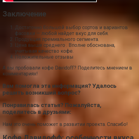
Заключение
Достаточно большой выбор сортов и вариантов
фасовки — любой найдет вкус для себя.
Продукция премиального сегмента.
Цена выше среднего . Вполне обоснована,
учитывая качество кофе.
Положительные отзывы
А вы пробовали кофе Davidoff? Поделитесь мнением в
комментариях!
Вам помогла эта информация? Удалось
решить возникший вопрос?
Понравилась статья? Пожалуйста,
поделитесь в друзьями:
Нам это очень поможет в развитии проекта. Спасибо!
Кофе Давидофф: особенности вкуса