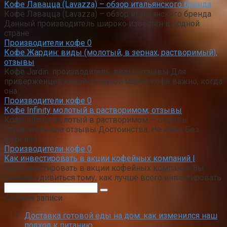
Кофе Лавацца (Lavazza) – обзор итальянского бренда
Кофе Лавацца (Lavazza) – обзор итальянского бренда
Данный производитель широко известен в родной
стране
Производители кофе
0
Кофе Жардин: виды (молотый, в зернах, растворимый),
отзывы
Кофе Jardin: производитель, виды, отзывы Для
приверженцев какой-то одной марки кофе важно, когда
она
Производители кофе
0
Кофе Infinity молотый в растворимом; отзывы
Кофе Infinity молотый в растворимом — отзывы
Отрицательные отзывы Достоинства: Не кофе Без
кофеина
Производители кофе
0
Как инвестировать в акции кофейных компаний |
Как инвестировать в акции кофейных компаний Вы
можете удивиться тому, как лучше всего инвестировать
Поиск:
Свежие записи
Доставка готовой еды на дом: как изменился наш
подход к питанию