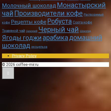
Монастырский
Молочный шоколад
чай
Производители кофе
Растворимый
Робуста
Рецепты кофе
Сорта кофе
кофе
Черный чай
Травяной чай
Цикорий
Шоколад
арабика
домашний
Ягоды годжи
шоколад
эксцельза
Privacy Policy
© 2026 coffee-mir.ru