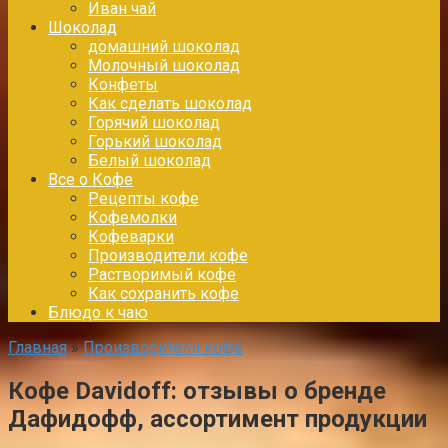
Иван чай
Шоколад
домашний шоколад
Молочный шоколад
Конфеты
Как сделать шоколад
Горячий шоколад
Горький шоколад
Белый шоколад
Все о Кофе
Рецепты кофе
Кофемолки
Кофеварки
Производители кофе
Растворимый кофе
Как сохранить кофе
Блюдо к чаю
Главная
»
Производители кофе
Кофе Davidoff: отзывы о бренде
Дафидофф, ассортимент продукции