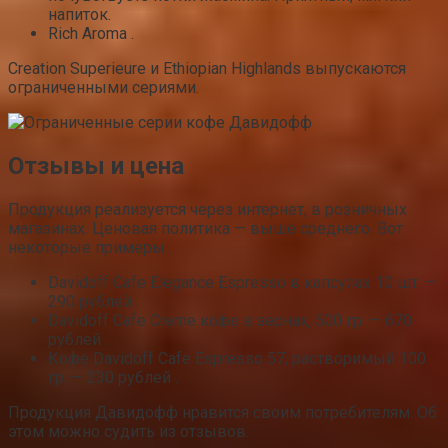
напиток.
Rich Aroma .
Creation Superieure и Ethiopian Highlands выпускаются
ограниченными сериями.
Отзывы и цена
Продукция реализуется через интернет, в розничных
магазинах. Ценовая политика — выше среднего. Вот
некоторые примеры .
Davidoff Cafe Elegance Espresso в капсулах 10 шт. —
290 рублей .
Davidoff Cafe Creme кофе в зернах, 500 гр. — 670
рублей .
Кофе Davidoff Cafe Espresso 57, растворимый 100
гр. — 230 рублей .
Продукция Давидофф нравится своим потребителям. Об
этом можно судить из отзывов.