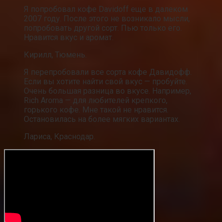
Я попробовал кофе Davidoff еще в далеком
2007 году. После этого не возникало мысли,
попробовать другой сорт. Пью только его.
Нравится вкус и аромат.
Кирилл, Тюмень.
Я перепробовали все сорта кофе Давидофф.
Если вы хотите найти свой вкус — пробуйте.
Очень большая разница во вкусе. Например,
Rich Aroma — для любителей крепкого,
горького кофе. Мне такой не нравится.
Остановилась на более мягких вариантах.
Лариса, Краснодар.