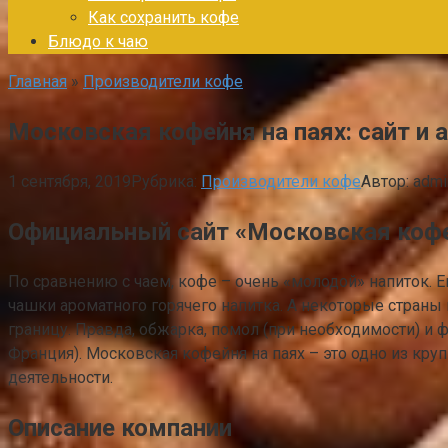
Как сохранить кофе
Блюдо к чаю
Главная
»
Производители кофе
Московская кофейня на паях: сайт и 
1 сентября, 2019
Рубрика:
Производители кофе
Автор:
admi
Официальный сайт «Московская кофе
По сравнению с чаем, кофе – очень «молодой» напиток. 
чашки ароматного горячего напитка. А некоторые стра
границу. Правда, обжарка, помол (при необходимости) и ф
Франция). Московская кофейня на паях – это одно из кру
деятельности.
Описание компании