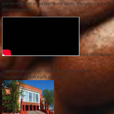
исключительно из-за скромной цены, пробуют – и станов
закономерность.
https://coffevsem.
0
Понравилась статья? Поделиться с друзьями:
Вам также может быть интересно