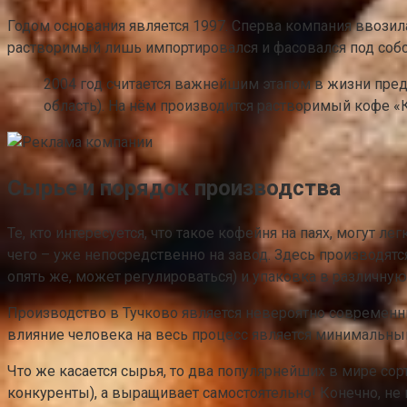
Годом основания является 1997. Сперва компания ввозила
растворимый лишь импортировался и фасовался под соб
2004 год считается важнейшим этапом в жизни пред
область). На нём производится растворимый кофе «
Сырье и порядок производства
Те, кто интересуется, что такое кофейня на паях, могут л
чего – уже непосредственно на завод. Здесь производятся
опять же, может регулироваться) и упаковка в различну
Производство в Тучково является невероятно современ
влияние человека на весь процесс является минимальным,
Что же касается сырья, то два популярнейших в мире сор
конкуренты), а выращивает самостоятельно! Конечно, не