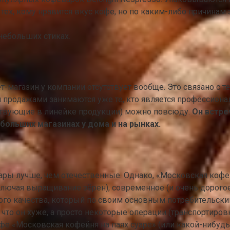
ех, кому нравится вкус кофе, но по каким-либо причинам 
 небольших стиках.
магазин у компании отсутствует вообще. Это связано с те
и продажами занимаются уже те, кто является профессиона
утствующие в линейке продукции) можно повсюду.
Он встре
больших магазинах у дома и на рынках.
ары лучше, чем отечественные. Однако, «Московская кофей
включая выращивание зёрен), современное (и очень дорог
ного качества, который по своим основным потребительски
что он хуже, а просто некоторые операции (транспортиров
 «Московская кофейня на паях суаре» (или какой-нибудь д