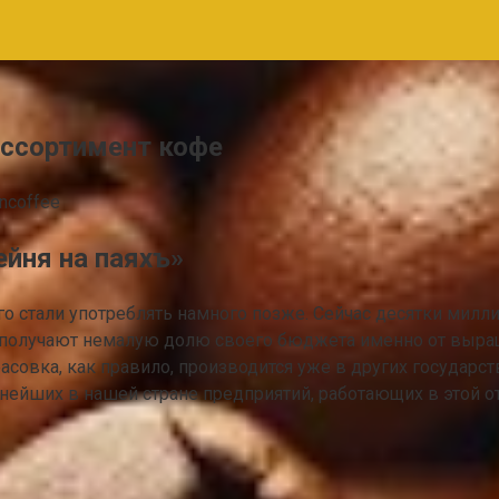
ассортимент кофе
ncoffee
йня на паяхъ»
Его стали употреблять намного позже. Сейчас десятки мил
ны получают немалую долю своего бюджета именно от выр
асовка, как правило, производится уже в других государст
пнейших в нашей стране предприятий, работающих в этой о