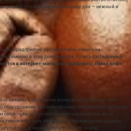
запрещено его пить. Вариантов сразу два — нежный и
м, что предприятие сосредоточено именно на
лами именно в этой деятельности. Купить растворимый
чается в интернет-магазинах (например, Лавка кофе
ня на паях» в силу своих возможностей меняет этот
ое) оборудование, высококлассные специалисты, которые
м свойствам не уступает именитым аналогам из-за
ка, таможня) в силу российского производства удалось
ругой вид, в зависимости от своего вкуса)