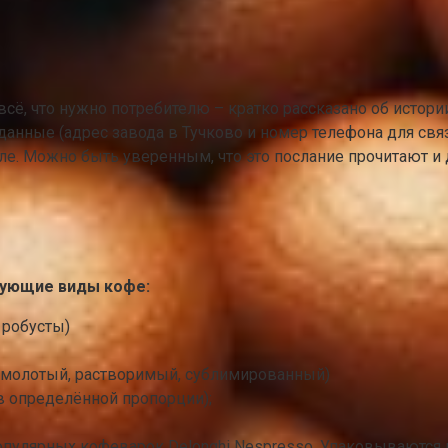
всё, что нужно потребителю – кратко рассказано об истори
 данные (адрес завода в Тучково и номер телефона для св
е. Можно быть уверенным, что это послание прочитают и д
дующие виды кофе:
 робусты)
х (молотый, растворимый, сублимированный)
в определённой пропорции);
улярных кофеварок Delonghi Nespresso. Упаковываются в п