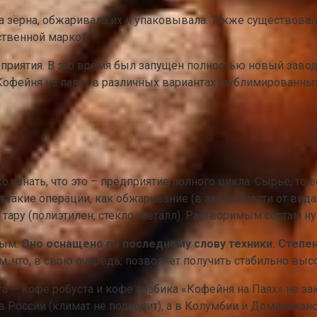
 зёрна, обжаривала их и упаковывала. Также существовал 
ственной маркой.
приятия. В это время был запущен полностью новый завод
Кофейня на паях» в различных вариантах (сублимированны
егко узнать, что это – предприятие полного цикла. Сырьё, т
 такие операции, как обжаривание (в зависимости от вида 
ю тару (полиэтилен, стекло, металл). Растворимым сортам
ным.
Оно оснащено по последнему слову техники. Степе
 что, в свою очередь, позволяет получить стабильно высо
та — кофе робуста и кофе арабика «Кофейня на Паях» не за
 в России (климат не подходит), а в Колумбии и Доминика