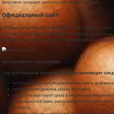
регулярно проводят соответствующие инспекции.
Официальный сайт
Официальная страница в Интернете — mknp.ru. Здесь есть 
которое сейчас выпускается, указаны чёткие контактные
оставить сообщение и немного информации об отправител
Ассортимент продукции
Под собственным брендом компания производит сле
натуральный молотый (арабика или смесь арабики и
растворимый (арабика, мокка, Коломбо);
суаре. Он существует сразу в нескольких варианта
микромолотый (микс растворимого и натурального 
эспрессо;
капсулы. Они же – монодозы. Предназначены для поп