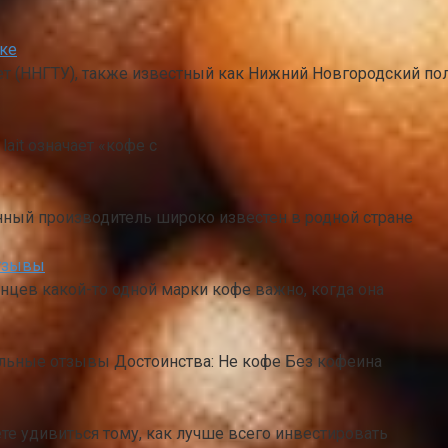
ске
 (ННГТУ), также известный как Нижний Новгородский поли
 lait означает «кофе с
нный производитель широко известен в родной стране
отзывы
нцев какой-то одной марки кофе важно, когда она
ельные отзывы Достоинства: Не кофе Без кофеина
е удивиться тому, как лучше всего инвестировать