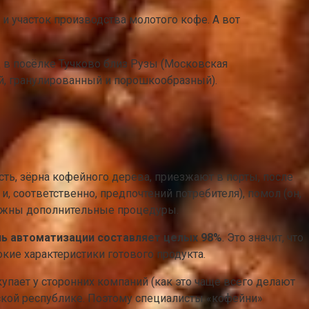
и участок производства молотого кофе. А вот
 в посёлке Тучково близ Рузы (Московская
й, гранулированный и порошкообразный).
о есть, зёрна кофейного дерева, приезжают в порты, после
и, соответственно, предпочтений потребителя), помол (он,
 нужны дополнительные процедуры.
нь автоматизации составляет целых 98%
. Это значит, что
кие характеристики готового продукта.
купает у сторонних компаний (как это чаще всего делают
нской республике. Поэтому специалисты «кофейни»