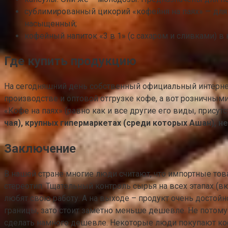
сублимированный цикорий «кофейня на паях» — для т
насыщенный;
кофейный напиток «3 в 1» (с сахаром и сливками) в
Где купить продукцию
На сегодняшний день собственный официальный интернет-
производстве и оптовой отгрузке кофе, а вот розничным
«Кофе на паях» (равно как и все другие его виды, прис
чая), крупных гипермаркетах (среди которых Ашан), не
Заключение
В нашей стране многие люди считают, что импортные тов
стереотип. Тщательный контроль сырья на всех этапах (
любят свою работу. А на выходе – продукт очень достой
границы, зато стоит заметно меньше дешевле. Не потому 
сделать намного дешевле. Некоторые люди покупают кофе