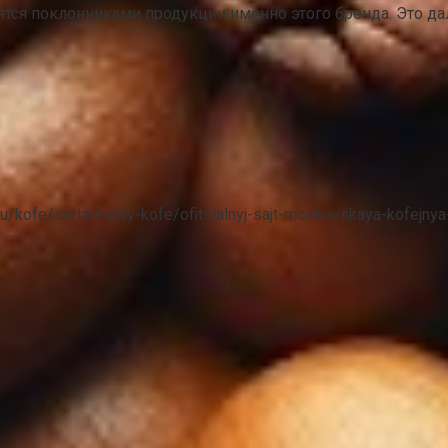
ятся поклонниками продукции именно этого бренда. Это да
ru/kofe/sorta-i-vidy-kofe/ofitsialnyj-sajt-moskovskaya-kofejnya