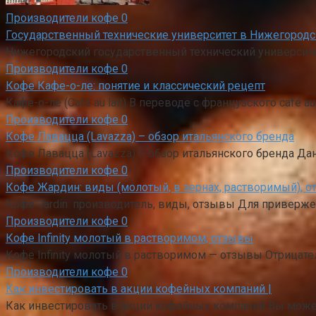
Производители кофе
0
Государственный технические университет в Нижегород
Нижегородский государственный технический университет
Производители кофе
0
Кофе Кафе-о-ле: понятие и классический рецепт
Кафе-о-ле (Café au lait) В переводе с французского café au
Производители кофе
0
Кофе Лавацца (Lavazza) – обзор итальянского бренда
Кофе Лавацца (Lavazza) – обзор итальянского бренда Да
Производители кофе
0
Кофе Жардин: виды (молотый, в зернах, растворимый), 
Кофе Jardin: производитель, виды, отзывы Для приверже
Производители кофе
0
Кофе Infinity молотый в растворимом; отзывы
Кофе Infinity молотый в растворимом — отзывы Отрицат
Производители кофе
0
Как инвестировать в акции кофейных компаний |
Как инвестировать в акции кофейных компаний Вы может