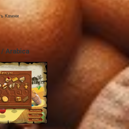
ть Камни
/ Arabica