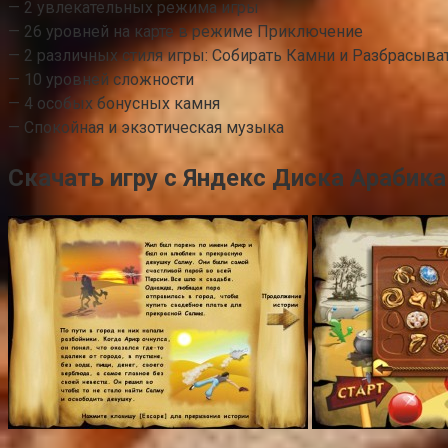
— 2 увлекательных режима игры
— 26 уровней на карте в режиме Приключение
— 2 различных стиля игры: Собирать Камни и Разбрасыва
— 10 уровней сложности
— 4 особых бонусных камня
— Спокойная и экзотическая музыка
Скачать игру с Яндекс Диска Арабика 