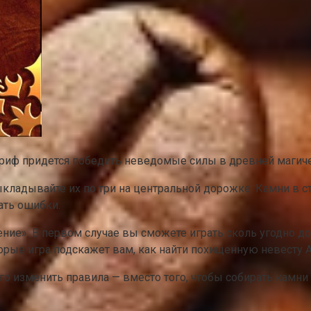
риф придется победить неведомые силы в древней магиче
ыкладывайте их по три на центральной дорожке. Камни в 
ать ошибки.
ние». В первом случае вы сможете играть сколь угодно д
орые игра подскажет вам, как найти похищенную невесту 
о изменить правила — вместо того, чтобы собирать камни 