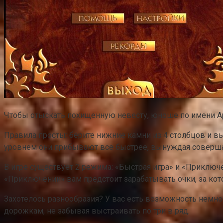
Чтобы отыскать похищенную невесту, юноше по имени А
Правила просты: берите нижние камни из 4 столбцов и в
уровнем они прибывают все быстрее, вынуждая соверш
В игре существует 2 режима: «Быстрая игра» и «Приключе
«Приключении» вам предстоит зарабатывать очки, за кот
Захотелось разнообразия? У вас есть возможность немног
дорожкам, не забывая выстраивать по три в ряд.