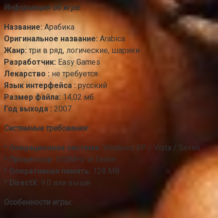
Информация об игре:
Название:
Арабика
Оригинальное название:
Arabica
Жанр:
три в ряд, логические, шарики
Разработчик:
Easy Games
Лекарство :
не требуется
Язык интерфейса :
русский
Размер файла:
14,02 мб
Год выхода :
2007
Системные требования:
* Операционная система:
Windows XP / Vista / Seven
* Процессор:
500MHz or faster
* Оперативная память:
128 MB
* DirectX:
9.0 или выше
Особенности игры: