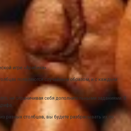
ской игре «Арабика»…
столбцах появляются случайным образом, и с каждым
олго, не ограничивая себя дополнительными заданиями. В
Арифа.
из разных столбцов, вы будете разбрасывать их по