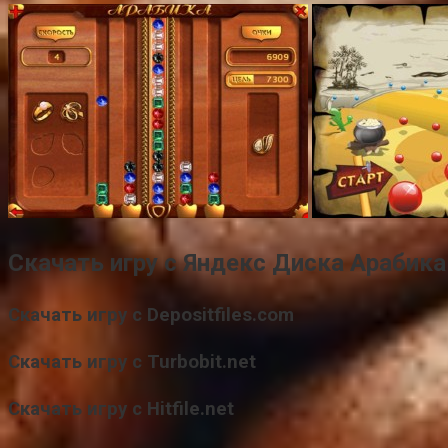
Скачать игру с Яндекс Диска Арабика 
Скачать игру с Depositfiles.com
Скачать игру с Turbobit.net
Скачать игру с Hitfile.net