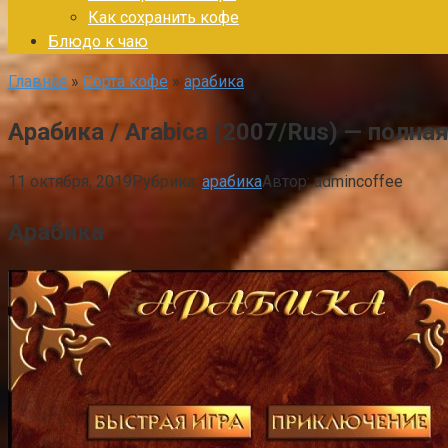
Как сохранить кофе
Блюдо к чаю
Главная
»
Сорта кофе
»
арабика
Арабика / Arabica (2007/Rus) — полна
11 октября, 2019
Рубрика:
арабика
Автор:
admincoffee
Арабика