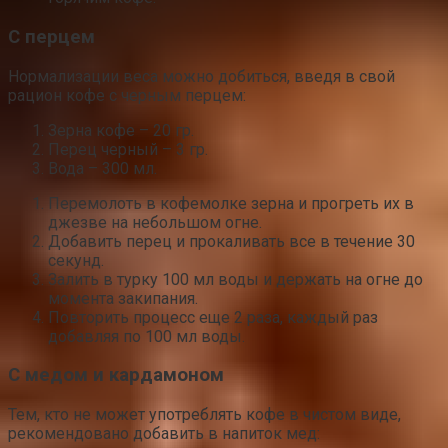
С перцем
Нормализации веса можно добиться, введя в свой
рацион кофе с черным перцем:
Зерна кофе – 20 гр.
Перец черный – 3 гр.
Вода – 300 мл.
Перемолоть в кофемолке зерна и прогреть их в
джезве на небольшом огне.
Добавить перец и прокаливать все в течение 30
секунд.
Залить в турку 100 мл воды и держать на огне до
момента закипания.
Повторить процесс еще 2 раза, каждый раз
добавляя по 100 мл воды.
С медом и кардамоном
Тем, кто не может употреблять кофе в чистом виде,
рекомендовано добавить в напиток мед: