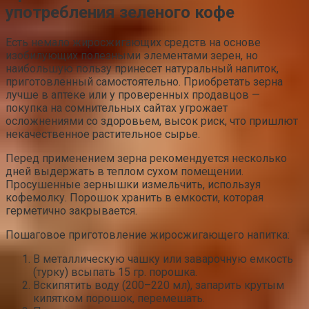
употребления зеленого кофе
Есть немало жиросжигающих средств на основе
изобилующих полезными элементами зерен, но
наибольшую пользу принесет натуральный напиток,
приготовленный самостоятельно. Приобретать зерна
лучше в аптеке или у проверенных продавцов —
покупка на сомнительных сайтах угрожает
осложнениями со здоровьем, высок риск, что пришлют
некачественное растительное сырье.
Перед применением зерна рекомендуется несколько
дней выдержать в теплом сухом помещении.
Просушенные зернышки измельчить, используя
кофемолку. Порошок хранить в емкости, которая
герметично закрывается.
Пошаговое приготовление жиросжигающего напитка:
В металлическую чашку или заварочную емкость
(турку) всыпать 15 гр. порошка.
Вскипятить воду (200–220 мл), запарить крутым
кипятком порошок, перемешать.