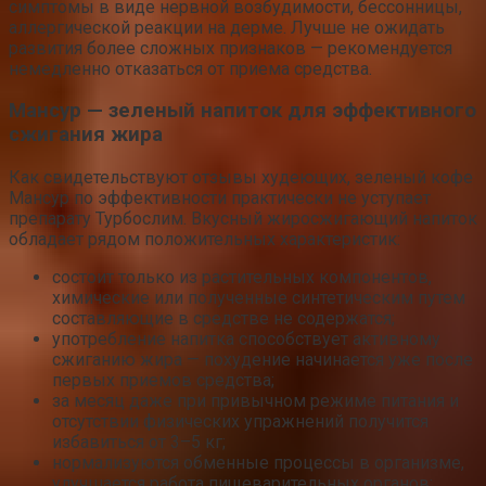
симптомы в виде нервной возбудимости, бессонницы,
аллергической реакции на дерме. Лучше не ожидать
развития более сложных признаков — рекомендуется
немедленно отказаться от приема средства.
Мансур — зеленый напиток для эффективного
сжигания жира
Как свидетельствуют отзывы худеющих, зеленый кофе
Мансур по эффективности практически не уступает
препарату Турбослим. Вкусный жиросжигающий напиток
обладает рядом положительных характеристик:
состоит только из растительных компонентов,
химические или полученные синтетическим путем
составляющие в средстве не содержатся;
употребление напитка способствует активному
сжиганию жира — похудение начинается уже после
первых приемов средства;
за месяц даже при привычном режиме питания и
отсутствии физических упражнений получится
избавиться от 3–5 кг;
нормализуются обменные процессы в организме,
улучшается работа пищеварительных органов;