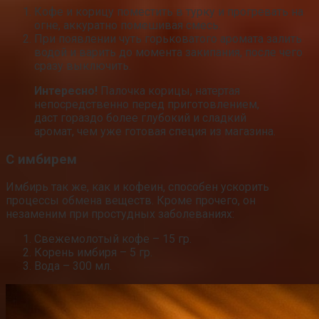
Кофе и корицу поместить в турку и прогревать на
огне, аккуратно помешивая смесь.
При появлении чуть горьковатого аромата залить
водой и варить до момента закипания, после чего
сразу выключить.
Интересно!
Палочка корицы, натертая
непосредственно перед приготовлением,
даст гораздо более глубокий и сладкий
аромат, чем уже готовая специя из магазина.
С имбирем
Имбирь так же, как и кофеин, способен ускорить
процессы обмена веществ. Кроме прочего, он
незаменим при простудных заболеваниях:
Свежемолотый кофе – 15 гр.
Корень имбиря – 5 гр.
Вода – 300 мл.