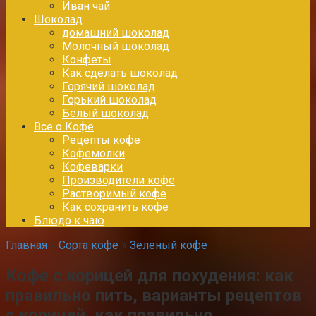
Иван чай
Шоколад
домашний шоколад
Молочный шоколад
Конфеты
Как сделать шоколад
Горячий шоколад
Горький шоколад
Белый шоколад
Все о Кофе
Рецепты кофе
Кофемолки
Кофеварки
Производители кофе
Растворимый кофе
Как сохранить кофе
Блюдо к чаю
Главная
»
Сорта кофе
»
Зеленый кофе
Кофе с корицей для похудения: как
правильно пить, варианты рецептов
с корицей, как правильно