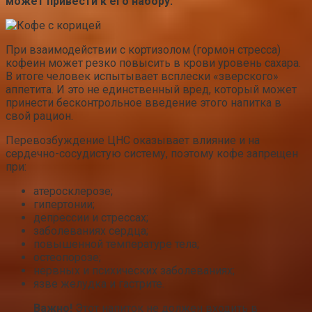
может привести к его набору.
При взаимодействии с кортизолом (гормон стресса)
кофеин может резко повысить в крови уровень сахара.
В итоге человек испытывает всплески «зверского»
аппетита. И это не единственный вред, который может
принести бесконтрольное введение этого напитка в
свой рацион.
Перевозбуждение ЦНС оказывает влияние и на
сердечно-сосудистую систему, поэтому кофе запрещен
при:
атеросклерозе;
гипертонии;
депрессии и стрессах;
заболеваниях сердца;
повышенной температуре тела;
остеопорозе;
нервных и психических заболеваниях;
язве желудка и гастрите.
Важно!
Этот напиток не должен входить в