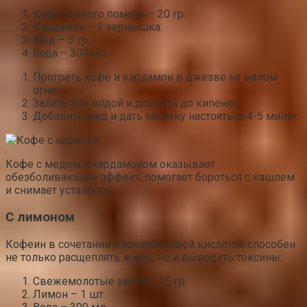
Кофе тонкого помола – 20 гр.
Кардамон – 2 зернышка.
Мед – 5 гр.
Вода – 300 мл.
Прогреть кофе и кардамон в джезве на малом
огне.
Залить все водой и довести до кипения.
Добавить мед и дать напитку настояться 4-5 минут.
Кофе с медом и кардамоном оказывает
обезболивающий эффект, помогает бороться с кашлем
и снимает усталость.
С лимоном
Кофеин в сочетании с аскорбиновой кислотой способен
не только расщеплять жиры, но и выводить токсины:
Свежемолотые зерна – 25 гр.
Лимон – 1 шт.