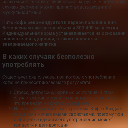
испытывает тяжелые физические нагрузки. В остальных
случаях фермент может препятствовать развитию
мускульной ткани.
Пить кофе рекомендуется в первой половине дня.
Безопасным считается объем в 300-400 мл в сутки.
Индивидуальная норма устанавливается на основании
показателей здоровья, а также крепости
завариваемого напитка.
В каких случаях бесполезно
употреблять
Существует ряд случаев, при которых употребление
кофе не принесет желаемого результата:
Стресс, депрессии, нервные состояния. В этом
случае кофеин вступит в реакцию с кортизолом,
что приведет к обратному эффекту.
Несоблюдение питьевого режима. Кофе обладает
сильными мочегонными свойствами, поэтому при
дефиците жидкости его употребление может
привести к дегидратации.