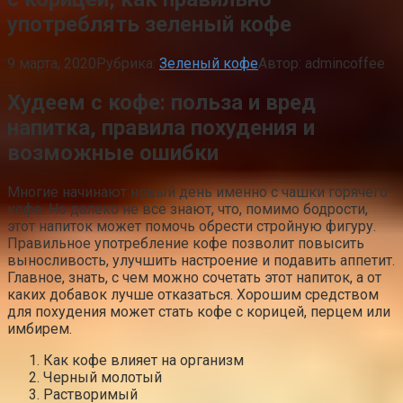
употреблять зеленый кофе
9 марта, 2020
Рубрика:
Зеленый кофе
Автор:
admincoffee
Худеем с кофе: польза и вред
напитка, правила похудения и
возможные ошибки
Многие начинают новый день именно с чашки горячего
кофе. Но далеко не все знают, что, помимо бодрости,
этот напиток может помочь обрести стройную фигуру.
Правильное употребление кофе позволит повысить
выносливость, улучшить настроение и подавить аппетит.
Главное, знать, с чем можно сочетать этот напиток, а от
каких добавок лучше отказаться. Хорошим средством
для похудения может стать кофе с корицей, перцем или
имбирем.
Как кофе влияет на организм
Черный молотый
Растворимый