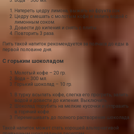
Вода – 300 мл.
Натереть цедру лимона, выжать из фрукта сок.
Цедру смешать с молотым кофе и залить водой с
лимонным соком.
Довести до кипения и снять с плиты.
Повторить 3 раза.
Пить такой напиток рекомендуется за полчаса до еды в
первой половине дня.
С горьким шоколадом
Молотый кофе – 20 гр.
Вода – 300 мл.
Горький шоколад – 10 гр.
В турку всыпать кофе, слегка его прогреть, залить
водой и довести до кипения. Выключить.
Шоколад порубить на мелкие кусочки и отправить
в горячий кофе.
Перемешивать до полного растворения шоколада.
Такой напиток может стать хорошей альтернативой
привычным шоколадным десертам.