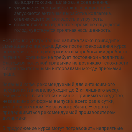
выводят токсины, шлаковые соединения;
улучшается состояние кожных покровов —
запускается активная выработка коллагена,
отвечающего за молодость и упругость;
снижается аппетит, долгое время не ощущается
голод, чувствуется приятная насыщенность.
Регулярное употребление напитка также приводит к
уменьшению желудка. Даже после прекращения курса
похудения легко придерживаться требований дробного
питания — организм не требует постоянной «подпитки».
Благодаря полезной привычке не возникают сложности
с продолжительными интервалами между приемами
пищи.
Зеленый кофе, рекомендуемый для интенсивного
похудения (за неделю уходит до 2 кг лишнего веса),
выпускается в таблетках и саше. Принимать средство,
независимо от формы выпуска, всего раз в сутки,
желательно утром. Не злоупотреблять — строго
придерживаться рекомендуемой производителем
дозировки.
В продолжение курса могут потревожить неприятные