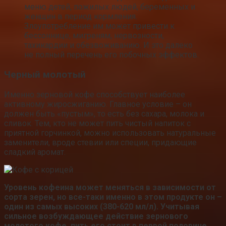
меню детей, пожилых людей, беременных и
женщин в период кормления.
Злоупотребление им может привести к
бессоннице, мигреням, нервозности,
тахикардии и обезвоживанию. И это далеко
не полный перечень его побочных эффектов.
Черный молотый
Именно зерновой кофе способствует наиболее
активному жиросжиганию. Главное условие – он
должен быть «пустым», то есть без сахара, молока и
сливок. Тем, кто не может пить чистый напиток с
приятной горчинкой, можно использовать натуральные
заменители, вроде стевии или специи, придающие
сладкий аромат.
Уровень кофеина может меняться в зависимости от
сорта зерен, но все-таки именно в этом продукте он –
один из самых высоких (380-620 мл/л). Учитывая
сильное возбуждающее действие зернового
молотого кофе, пить его стоит в первой половине