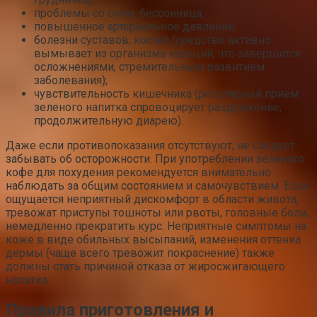
проблемы со сном, бессонница;
повышенное артериальное давление;
болезни суставов, костей (средство активно
вымывает из организма кальций, что завершится
осложнениями, стремительным развитием
заболевания);
чувствительность кишечника (регулярный прием
зеленого напитка спровоцирует раздражение,
продолжительную диарею).
Даже если противопоказания отсутствуют, не следует
забывать об осторожности. При употреблении зеленого
кофе для похудения рекомендуется внимательно
наблюдать за общим состоянием и самочувствием. Если
ощущается неприятный дискомфорт в области живота,
тревожат приступы тошноты или рвоты, головные боли,
немедленно прекратить курс. Неприятные симптомы на
коже в виде обильных высыпаний, изменения оттенка
дермы (чаще всего тревожит покраснение) также
должны стать причиной отказа от жиросжигающего
напитка.
Правила приготовления и