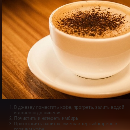
В джезву поместить кофе, прогреть, залить водой
и довести до кипения.
Почистить и натереть имбирь.
Приготовить напиток, смешав тертый корень с
горячим кофе.