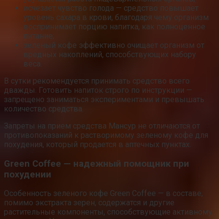
исчезает чувство голода — средство повышает
уровень сахара в крови, благодаря чему организм
воспринимает порцию напитка, как полноценное
питание;
зеленый кофе эффективно очищает организм от
вредных накоплений, способствующих набору
веса.
В сутки рекомендуется принимать средство всего
дважды. Готовить напиток строго по инструкции —
запрещено заниматься экспериментами и превышать
количество средства.
Запреты на прием средства Мансур не отличаются от
противопоказаний к растворимому зеленому кофе для
похудения, который продается в аптечных пунктах.
Green Coffee — надежный помощник при
похудении
Особенность зеленого кофе Green Coffee — в составе,
помимо экстракта зерен, содержатся и другие
растительные компоненты, способствующие активному