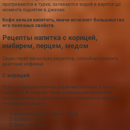
прогреваются в турке, заливаются водой и варятся до
момента поднятия в джезве.
Кофе нельзя кипятить, иначе исчезнет большинство
его полезных свойств.
Рецепты напитка с корицей,
имбирем, перцем, медом
Существует несколько рецептов, способных усилить
действие кофеина.
С корицей
Кофе с корицей отлично подавляет аппетит и тягу к
сладкому. К тому же такая комбинация позволяет
нормализовать в крови уровень глюкозы и тормозит
углеводный обмен:
Свежемолотые зерна – 20 гр.
Корица – 3 гр.
Вода – 300 мл.