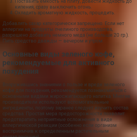
Поставить емкость на плиту, довести жидкость до
кипения, сразу выключить огонь.
Охладить ароматную жидкость, процедить.
Добавлять сахар категорически запрещено. Если нет
аллергии на продукты пчелиного производства,
разрешено добавить немного меда (не больше 20 гр.).
Пить средство дважды — вечером и утром.
Основные виды зеленого кофе,
рекомендуемые для активного
похудения
Вооружившись знаниями о пользе и вреде зеленого
кофе для похудения, рекомендуется познакомиться с
основными видами жиросжигающего напитка. Многие
производители используют вспомогательные
ингредиенты, поэтому заранее следует изучить состав
средства. Простая мера предосторожности позволит
предотвратить неприятные осложнения в виде
аллергической реакции (особенно если организм
восприимчив к определенным растительным
составляющим).