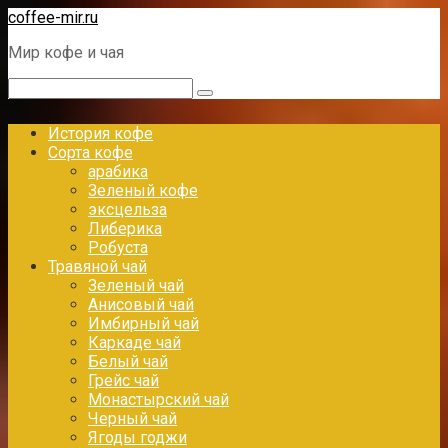
Перейти
coffee-mir.ru
к
Мир кофе и чая
контенту
Поиск:
История кофе
Сорта кофе
арабика
Зеленый кофе
эксцельза
Либерика
Робуста
Травяной чай
Зеленый чай
Анисовый чай
Имбирный чай
Каркаде чай
Белый чай
Грейс чай
Монастырский чай
Черный чай
Ягоды годжи