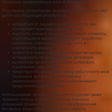
играющие немаловажную роль в похудении.
Регулярное употребление полезного напитка позволяет
добиться следующих результатов:
избавиться от лишнего веса (за неделю, как
показывает практика, уходит до 1 кг);
подтянуть кожные покровы (активные элементы,
содержащиеся напитком, запускают выработку
элементов, отвечающих за упругость и
эластичность дермы);
привести в норму пищеварительные процессы,
активировать обмен веществ в организме;
вывести из организма вредные шлаковые,
токсические накопления;
предотвратить повторный набор избыточного веса
(полезные при похудении элементы
накапливаются в организме и обеспечивают
продолжительный эффект).
Использование зеленого кофе для похудения также
принесет пользу, если для сжигания жировых
отложений применяются спортивные упражнения.
Активные вещества повысят выносливость,