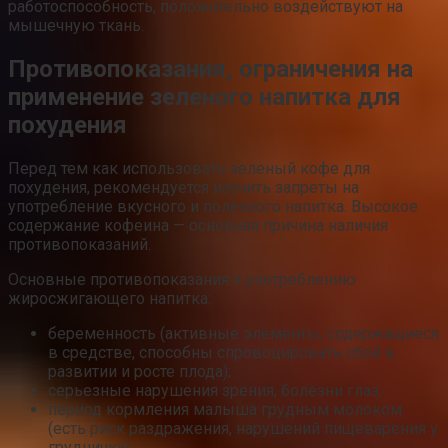
работоспособность, положительно воздействуют на
мышечную ткань.
Противопоказания, ограничения на
применение зеленого напитка для
похудения
Перед тем как использовать зеленый кофе для
похудения, рекомендуется изучить запреты на
употребление вкусного и полезного напитка. Высокое
содержание кофеина — основная причина наличия
противопоказаний.
Основные противопоказания к употреблению
жиросжигающего напитка:
беременность (активные элементы, содержащиеся
в средстве, способны спровоцировать сбой в
развитии и росте плода);
серьезные нарушения зрения, болезни глаз;
период кормления малыша грудным молоком
(есть риск раздражения, нарушений пищеварения у
грудничка);