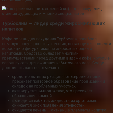
Турбослим — лидер среди жиросжигающих
напитков
Кофе-зелень для похудения Турбослим приобрел
немалую популярность у женщин, пытающихся провести
коррекцию фигуры именно жиросжигающими
напитками. Средство обладает многими
преимуществами перед другими видами кофе, которые
используются для сжигания избыточного веса. Среди
достоинств напитка отмечают:
средство активно расщепляет жировые ткани,
пресекает повторное образование провисаний и
складок на проблемных участках;
активируется вывод желчи, что пресекает
образование камней;
выводится избыток жидкости из организма,
снижается риск появления отечностей;
очищается печень — активные элементы напитка