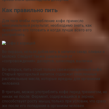
Как правильно пить
Для того чтобы потребление кофе принесло
максимальный результат, необходимо знать, как
правильно его готовить и когда лучше всего его
употреблять.
Во-первых, нельзя добавлять в напиток сахар, сливки и
молоко. Следует также удержаться от
«сопровождения»: десертов, шоколада, выпечки.
Во-вторых, пить стоит только свежезаваренный кофе.
Старый прогорклый напиток содержит окисленные
растительные масла, которые вредны для организма
человека.
В-третьих, можно употреблять кофе перед тренингом, но
никак не после. Фермент, содержащийся в зернах,
способствует росту мышц только при условии, что сразу
же после его попадания в организм человек