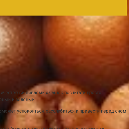
оличество выпиваемых чашек посчитать просто
ерный и зелёный.
оможет успокоиться, расслабиться и привести перед сном