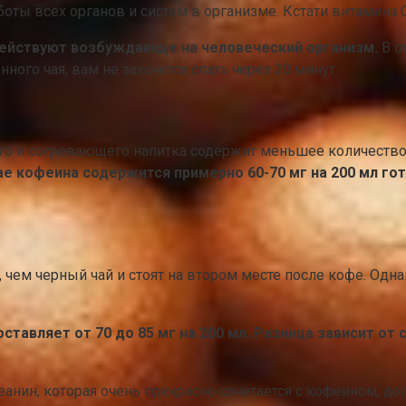
ты всех органов и систем в организме. Кстати витамина 
действуют возбуждающе на человеческий организм.
В о
го чая, вам не захочется спать через 20 минут.
го и согревающего напитка содержит меньшее количество 
ае кофеина содержится примерно 60-70 мг на 200 мл гот
 чем черный чай и стоят на втором месте после кофе. Одна
ставляет от 70 до 85 мг на 200 мл. Разница зависит от
анин, которая очень прекрасно сочетается с кофеином, до