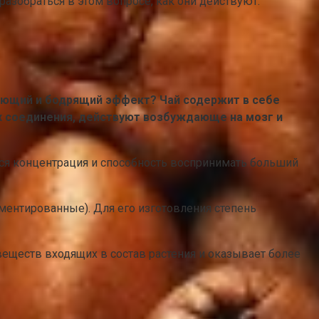
азобраться в этом вопросе, как они действуют.
рующий и бодрящий эффект? Чай содержит в себе
 их соединения, действуют возбуждающе на мозг и
тся концентрация и способность воспринимать больший
ментированные). Для его изготовления степень
еществ входящих в состав растения и оказывает более