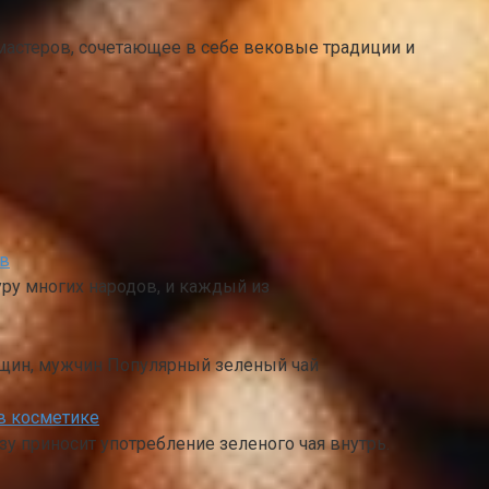
мастеров, сочетающее в себе вековые традиции и
ов
ру многих народов, и каждый из
нщин, мужчин Популярный зеленый чай
в косметике
у приносит употребление зеленого чая внутрь.