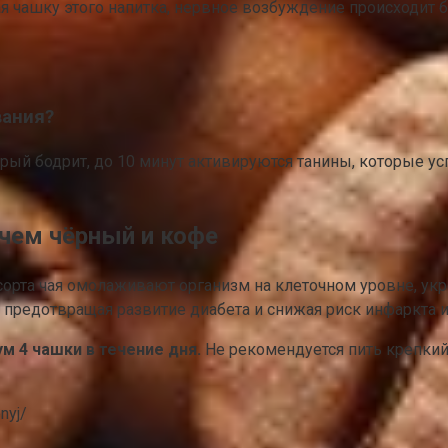
 чашку этого напитка, нервное возбуждение происходит б
вания?
рый бодрит, до 10 минут активируются танины, которые у
чем чёрный и кофе
орта чая омолаживают организм на клеточном уровне, укр
 предотвращая развитие диабета и снижая риск инфаркта и
м 4 чашки в течение дня.
Не рекомендуется пить крепкий 
nyj/