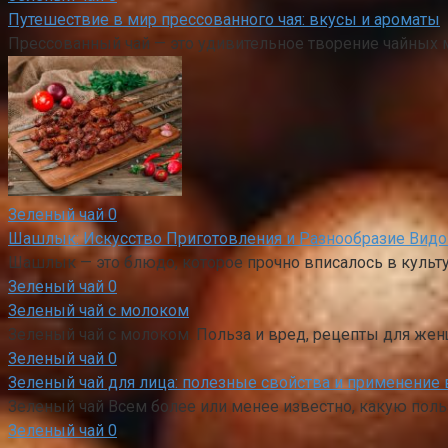
Путешествие в мир прессованного чая: вкусы и ароматы
Прессованный чай — это удивительное творение чайных 
Зеленый чай
0
Шашлык: Искусство Приготовления и Разнообразие Вид
Шашлык — это блюдо, которое прочно вписалось в культу
Зеленый чай
0
Зеленый чай с молоком
Зеленый чай с молоком. Польза и вред, рецепты для же
Зеленый чай
0
Зеленый чай для лица: полезные свойства и применение 
Зеленый чай Всем более или менее известно, какую польз
Зеленый чай
0