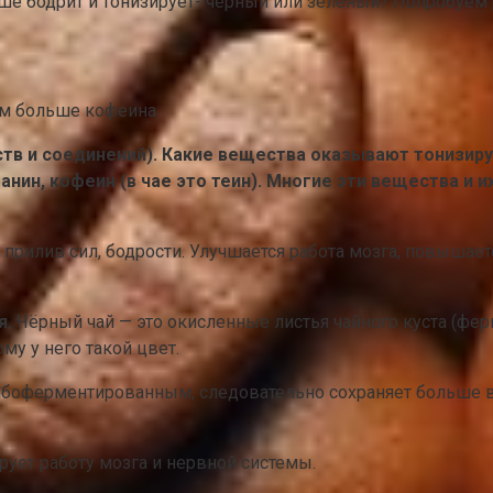
ше бодрит и тонизирует- чёрный или зелёный? Попробуем р
еств и соединений). Какие вещества оказывают тонизи
нин, кофеин (в чае это теин). Многие эти вещества и
прилив сил, бодрости. Улучшается работа мозга, повышае
я.
Чёрный чай — это окисленные листья чайного куста (фер
му у него такой цвет.
абоферментированным, следовательно сохраняет больше в
рует работу мозга и нервной системы.