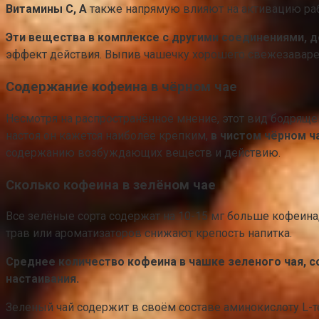
Витамины С, А
также напрямую влияют на активацию рабо
Эти вещества в комплексе с другими соединениями, 
эффект действия. Выпив чашечку хорошего свежезаваренно
Содержание кофеина в чёрном чае
Несмотря на распространённое мнение, этот вид бодряще
настоя он кажется наиболее крепким,
в чистом чёрном ч
содержанию возбуждающих веществ и действию.
Сколько кофеина в зелёном чае
Все зелёные сорта содержат на 10-15 мг больше кофеина,
трав или ароматизаторов снижают крепость напитка.
Среднее количество кофеина в чашке зеленого чая, со
настаивания.
Зеленый чай содержит в своём составе аминокислоту L-те