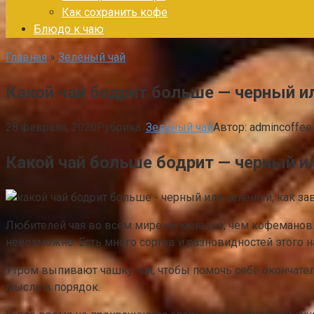
Как сохранить кофе
Блюдо к чаю
Главная
»
Зеленый чай
Какой чай бодрит больше — черный и
28 февраля, 2020
Рубрика:
Зеленый чай
Автор:
admincoffee
Какой чай больше бодрит — черный и
Любителей чая во всём мире не меньше, чем кофеманов. 
невозможно. Есть много сортов и разновидностей этого 
Утром выпивают чашку чая, чтобы помочь себе окончатель
мысли в порядок.