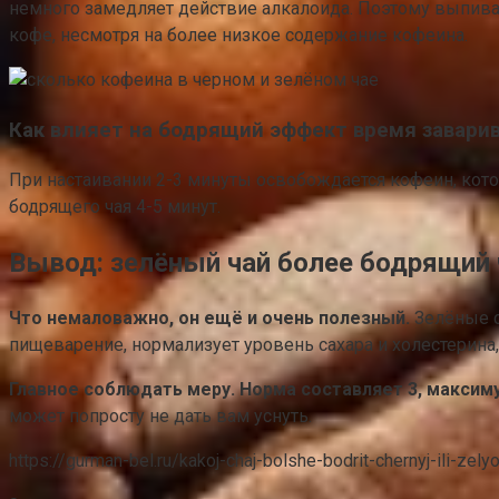
немного замедляет действие алкалоида. Поэтому выпивая
кофе, несмотря на более низкое содержание кофеина.
Как влияет на бодрящий эффект время завари
При настаивании 2-3 минуты освобождается кофеин, кото
бодрящего чая 4-5 минут.
Вывод: зелёный чай более бодрящий 
Что немаловажно, он ещё и очень полезный.
Зелёные с
пищеварение, нормализует уровень сахара и холестерина,
Главное соблюдать меру. Норма составляет 3, максиму
может попросту не дать вам уснуть.
https://gurman-bel.ru/kakoj-chaj-bolshe-bodrit-chernyj-ili-zelyo