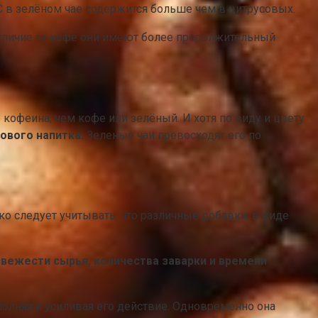
С в зелёном чае содержится больше чем в цитрусовых.
тличие от кофе они имеют более продолжительный
кофеина, чем кофе или зелёный. И хотя по виду и цвету
ового напитка.
Зеленые чаи превосходят его по
ко следует учитывать, что различные добавки, в виде
 свежести сырья, количества заварки и времени
полняя и усиливая его действие. Одновременно она