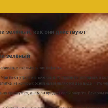
ли зелёный, как они действуют
ли зелёный
Чай пьют утром и в течение дня, горячий и холодный, а к
напитка, из которых основными являются два вида — это ч
но проснуться, днём он придаст сил и энергии. Вечером п