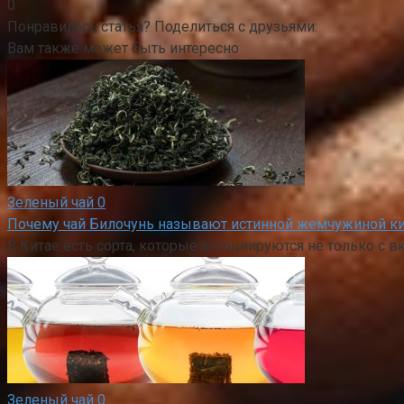
0
Понравилась статья? Поделиться с друзьями:
Вам также может быть интересно
Зеленый чай
0
Почему чай Билочунь называют истинной жемчужиной к
В Китае есть сорта, которые ассоциируются не только с 
Зеленый чай
0