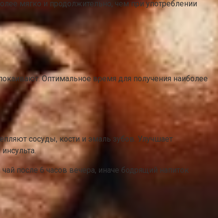
олее мягко и продолжительно, чем при употреблении
спокаивают. Оптимальное время для получения наиболее
епляют сосуды, кости и эмаль зубов. Улучшает
 инсульта.
чай после 6 часов вечера, иначе бодрящий напиток