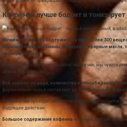
И всё время не прекращаются споры о том, какой чай луч
Какой чай лучше бодрит и тонизирует
Начнём с того, что содержится в чае (более 300 вещ
аминокислоты, витамины, минералы, эфирные масла, та
нервную систему.
Именно поэтому после выпитой чашки чая, мы чувствуем 
объём информации.
Всё зависит от вида, количества и способа заваривани
ферментации сырья составляет до 90-95 процентов, поэто
Зелёный чай проходит меньшую обработку и является сл
бодрящее действие.
Большое содержание кофеина
в чайных листьях активи