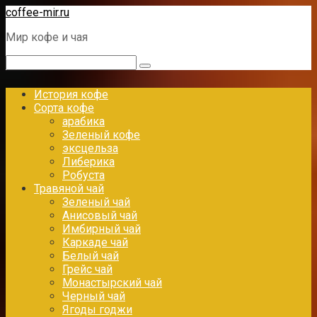
Перейти
coffee-mir.ru
к
Мир кофе и чая
контенту
Поиск:
История кофе
Сорта кофе
арабика
Зеленый кофе
эксцельза
Либерика
Робуста
Травяной чай
Зеленый чай
Анисовый чай
Имбирный чай
Каркаде чай
Белый чай
Грейс чай
Монастырский чай
Черный чай
Ягоды годжи