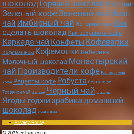
шоколад
Горячий шоколад
Грейс чай
Зеленый чай
Зеленый кофе
Иван
чай
Имбирный чай
Как
История кофе
сделать шоколад
Как сохранить кофе
Кофеварки
Каркаде чай
Конфеты
Кофемолки
Либерика
Кофемашины
Монастырский
Молочный шоколад
чай
Производители кофе
Растворимый
Робуста
Рецепты кофе
Сорта кофе
кофе
Черный чай
Травяной чай
Цикорий
Шоколад
арабика
домашний
Ягоды годжи
шоколад
эксцельза
Privacy Policy
© 2026 coffee-mir.ru