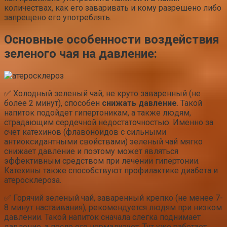
количествах, как его заваривать и кому разрешено либо
запрещено его употреблять.
Основные особенности воздействия
зеленого чая на
давление
:
✅ Холодный зеленый чай, не круто заваренный (не
более 2 минут), способен
снижать давление
. Такой
напиток подойдет гипертоникам, а также людям,
страдающим сердечной недостаточностью. Именно за
счет катехинов (флавоноидов с сильными
антиоксидантными свойствами) зеленый чай мягко
снижает давление и поэтому может являться
эффективным средством при лечении гипертонии.
Катехины также способствуют профилактике диабета и
атеросклероза.
✅ Горячий зеленый чай, заваренный крепко (не менее 7-
8 минут настаивания), рекомендуется людям при низком
давлении. Такой напиток сначала слегка поднимает
давление, а после его нормализует. Тут уже работает