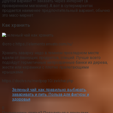
Другой вариант — заказать через интернет (в
проверенном магазине). А вот в супермаркетах
продается наименее предпочтительный вариант, обычно
это масс-маркет.
Как хранить
Фото с https://elements.envato.com/ru/
Хранить заварку надо в темном прохладном месте
вдали от пахнущих продуктов, специй. Лучше всего
подойдут герметичные непрозрачные банки из дерева,
жести или керамики с плотно прилегающими
крышками.
https://doclvs.ru/medpop10/zelchai.php
Зеленый чай: как правильно выбирать,
заваривать и пить. Польза для фигуры и
здоровья
0
Понравилась статья? Поделиться с друзьями: