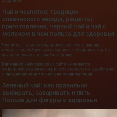
Чай и чаепитие: традиция
славянского народа, рецепты
приготовления, черный чай и чай с
молоком в чем польза для здоровья
Чаепитие — давняя традиция славянского народа,
ставшая своеобразным символом гостеприимства. Но
чаи пили также и в лечебных целях.
Внимание!
информация на сайте не является
медицинским диагнозом, или руководством к действию
и
предназначена только для ознакомления.
Зеленый чай: как правильно
выбирать, заваривать и пить.
Польза для фигуры и здоровья