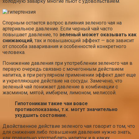
холодную заварку многие пьют с удовольствием.
Спорным остается вопрос влияния зеленого чая на
артериальное давление. Если черный чай часто
повышает давление, то
зеленый может оказывать как
снижающий
, так и повышающий эффект — все зависит
от способа заваривания и особенностей конкретного
человека.
Понижение давления при употреблении зеленого чая в
первую очередь связано с мочегонным действием
напитка, а при регулярном применении эффект дает еще
и укрепляющее действие на сосуды. Замечено, что
зеленый чай понижает давление в комбинации с
жасмином, мятой, имбирем, лимоном, мелиссой.
Гипотоникам такие чаи вовсе
противопоказаны, т.к. могут значительно
ухудшить состояние.
Двойственное действие зеленого чая говорит о том, что
для снижения либо повышения давления нужно знать,
как правильно употреблять напиток и в каких