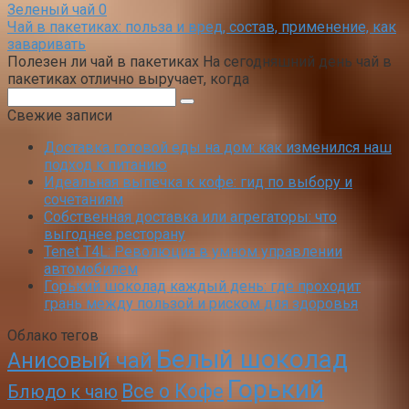
Зеленый чай
0
Чай в пакетиках: польза и вред, состав, применение, как
заваривать
Полезен ли чай в пакетиках На сегодняшний день чай в
пакетиках отлично выручает, когда
Поиск:
Свежие записи
Доставка готовой еды на дом: как изменился наш
подход к питанию
Идеальная выпечка к кофе: гид по выбору и
сочетаниям
Собственная доставка или агрегаторы: что
выгоднее ресторану
Tenet T4L: Революция в умном управлении
автомобилем
Горький шоколад каждый день: где проходит
грань между пользой и риском для здоровья
Облако тегов
Белый шоколад
Анисовый чай
Горький
Все о Кофе
Блюдо к чаю