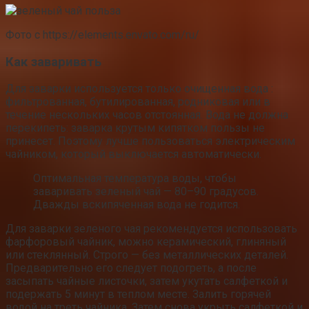
Фото с https://elements.envato.com/ru/
Как заваривать
Для заварки используется только очищенная вода :
фильтрованная, бутилированная, родниковая или в
течение нескольких часов отстоянная. Вода не должна
перекипеть: заварка крутым кипятком пользы не
принесет. Поэтому лучше пользоваться электрическим
чайником, который выключается автоматически.
Оптимальная температура воды, чтобы
заваривать зеленый чай — 80–90 градусов.
Дважды вскипяченная вода не годится.
Для заварки зеленого чая рекомендуется использовать
фарфоровый чайник, можно керамический, глиняный
или стеклянный. Строго — без металлических деталей.
Предварительно его следует подогреть, а после
засыпать чайные листочки, затем укутать салфеткой и
подержать 5 минут в теплом месте. Залить горячей
водой на треть чайника. Затем снова укрыть салфеткой и