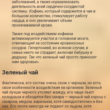
заболеваний, а также нормализовать
деятельность всей сердечно-сосудистой
системы. Кофеин, который содержится в чае в
большом количестве, стимулирует работу
сердца, и оно увеличивает объем
прокачиваемой крови.
Также под воздействием кофеина
активизируется участок в головном мозге,
отвечающий за состояние кровеносных
сосудов. Гипертонией, во всяком случае, в
семье никто не страдает, включая бабушку и
дедушку. Так что зеленый чай просто приносит
нам здоровье».
Зеленый чай
Фактически, его состав очень схож с черным, но есть
свои особенности воздействия на организм. Зеленый
чай лучше черного утоляет жажду, его чаще пьют
холодным и обходятся без сахара — черный чай хорош с
сахаром, медом, вареньем, хотя самодостаточен и без
них. Его почти никогда не подают со льдом, хотя