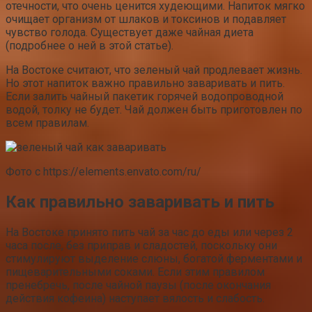
отечности, что очень ценится худеющими. Напиток мягко
очищает организм от шлаков и токсинов и подавляет
чувство голода. Существует даже чайная диета
(подробнее о ней в этой статье).
На Востоке считают, что зеленый чай продлевает жизнь.
Но этот напиток важно правильно заваривать и пить.
Если залить чайный пакетик горячей водопроводной
водой, толку не будет. Чай должен быть приготовлен по
всем правилам.
Фото с https://elements.envato.com/ru/
Как правильно заваривать и пить
На Востоке принято пить чай за час до еды или через 2
часа после, без приправ и сладостей, поскольку они
стимулируют выделение слюны, богатой ферментами и
пищеварительными соками. Если этим правилом
пренебречь, после чайной паузы (после окончания
действия кофеина) наступает вялость и слабость.