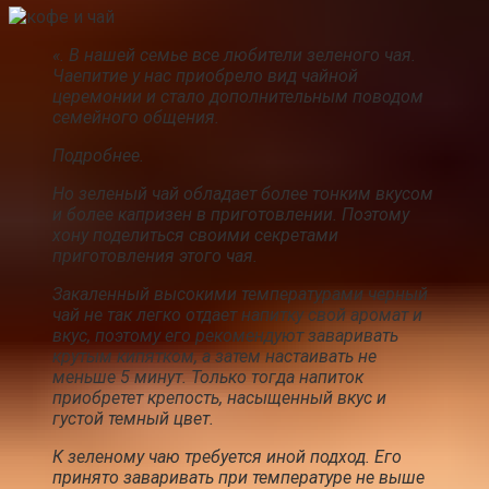
«. В нашей семье все любители зеленого чая.
Чаепитие у нас приобрело вид чайной
церемонии и стало дополнительным поводом
семейного общения.
Подробнее.
Но зеленый чай обладает более тонким вкусом
и более капризен в приготовлении. Поэтому
хону поделиться своими секретами
приготовления этого чая.
Закаленный высокими температурами черный
чай не так легко отдает напитку свой аромат и
вкус, поэтому его рекомендуют заваривать
крутым кипятком, а затем настаивать не
меньше 5 минут. Только тогда напиток
приобретет крепость, насыщенный вкус и
густой темный цвет.
К зеленому чаю требуется иной подход. Его
принято заваривать при температуре не выше