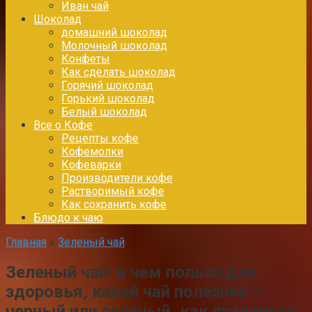
Иван чай
Шоколад
домашний шоколад
Молочный шоколад
Конфеты
Как сделать шоколад
Горячий шоколад
Горький шоколад
Белый шоколад
Все о Кофе
Рецепты кофе
Кофемолки
Кофеварки
Производители кофе
Растворимый кофе
Как сохранить кофе
Блюдо к чаю
Главная
»
Зеленый чай
Зеленый чай: в чем польза для
здоровья, какой чай полезнее —
черный или зеленый, как правильно