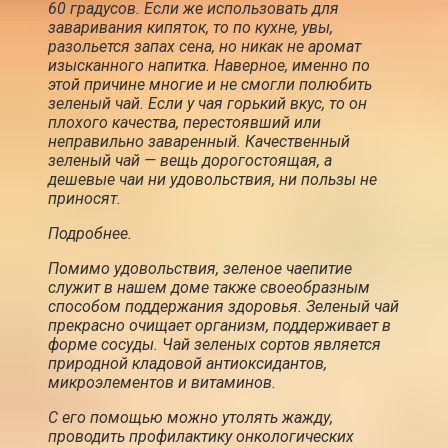
60 градусов. Если же использовать для
заваривания кипяток, то по кухне, увы,
разольется запах сена, но никак не аромат
изысканного напитка. Наверное, именно по
этой причине многие и не смогли полюбить
зеленый чай. Если у чая горький вкус, то он
плохого качества, перестоявший или
неправильно заваренный. Качественный
зеленый чай — вещь дорогостоящая, а
дешевые чаи ни удовольствия, ни пользы не
приносят.
Подробнее.
Помимо удовольствия, зеленое чаепитие
служит в нашем доме также своеобразным
способом поддержания здоровья. Зеленый чай
прекрасно очищает организм, поддерживает в
форме сосуды. Чай зеленых сортов является
природной кладовой антиоксидантов,
микроэлементов и витаминов.
С его помощью можно утолять жажду,
проводить профилактику онкологических