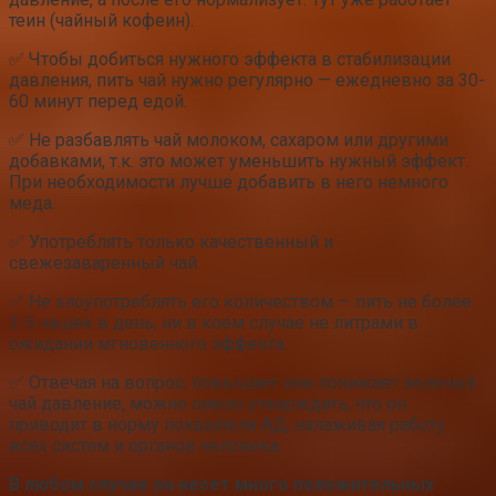
теин (чайный кофеин).
✅ Чтобы добиться нужного эффекта в стабилизации
давления, пить чай нужно регулярно — ежедневно за 30-
60 минут перед едой.
✅ Не разбавлять чай молоком, сахаром или другими
добавками, т.к. это может уменьшить нужный эффект.
При необходимости лучше добавить в него немного
меда.
✅ Употреблять только качественный и
свежезаваренный чай.
✅ Не злоупотреблять его количеством — пить не более
3-5 чашек в день, ни в коем случае не литрами в
ожидании мгновенного эффекта.
✅ Отвечая на вопрос, повышает или понижает зеленый
чай давление, можно смело утверждать, что он
приводит в норму показатели АД, налаживая работу
всех систем и органов человека.
В любом случае он несет много положительных