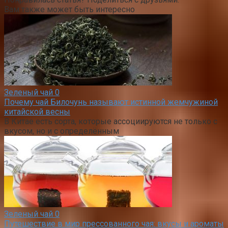
Вам также может быть интересно
Зеленый чай
0
Почему чай Билочунь называют истинной жемчужиной
китайской весны
В Китае есть сорта, которые ассоциируются не только с
вкусом, но и с определённым
Зеленый чай
0
Путешествие в мир прессованного чая: вкусы и ароматы