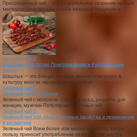
Прессованный чай — это удивительное творение чайных
мастеров, сочетающее в себе вековые традиции и
Зеленый чай
0
Шашлык: Искусство Приготовления и Разнообразие
Видов
Шашлык — это блюдо, которое прочно вписалось в
культуру многих народов, и каждый из
Зеленый чай
0
Зеленый чай с молоком
Зеленый чай с молоком. Польза и вред, рецепты для
женщин, мужчин Популярный зеленый чай
Зеленый чай
0
Зеленый чай для лица: полезные свойства и применение
в косметике
Зеленый чай Всем более или менее известно, какую
пользу приносит употребление зеленого чая внутрь.