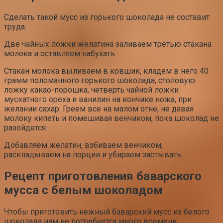
Сделать такой мусс из горького шоколада не составит
труда.
Две чайных ложки желатина заливаем третью стакана
молока и оставляем набухать.
Стакан молока выливаем в ковшик, кладем в него 40
грамм поломанного горького шоколада, столовую
ложку какао-порошка, четверть чайной ложки
мускатного ореха и ванилин на кончике ножа, при
желании сахар. Греем все на малом огне, не давая
молоку кипеть и помешивая венчиком, пока шоколад не
разойдется.
Добавляем желатин, взбиваем венчиком,
раскладываем на порции и убираем застывать.
Рецепт приготовления баварского
мусса с белым шоколадом
Чтобы приготовить нежный баварский мусс из белого
шоколада нам не потребуется много времени.