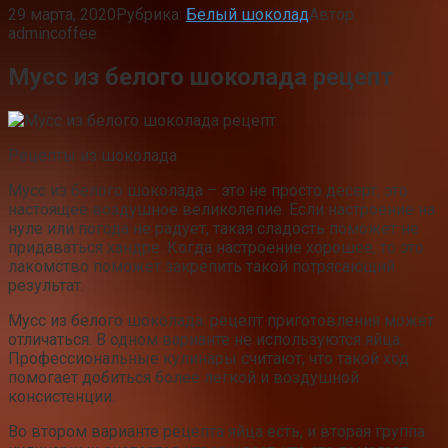
29 марта, 2020
Рубрика:
Белый шоколад
Автор:
admincoffee
Мусс из белого шоколада рецепт
Рецепты из шоколада
Мусс из белого шоколада – это не просто десерт, это
настоящее воздушное великолепие. Если настроение на
нуле или погода не радует, такая сладость поможет не
придаваться хандре. Когда настроение хорошее, то это
лакомство поможет закрепить такой потрясающий
результат.
Мусс из белого шоколада: рецепт приготовления может
отличаться. В одном варианте не используются яйца.
Профессиональные кулинары считают, что такой ход
помогает добиться более легкой и воздушной
консистенции.
Во втором варианте рецепта яйца есть, и вторая группа