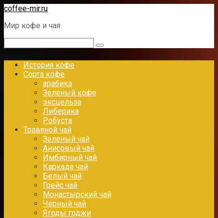
Перейти
coffee-mir.ru
к
Мир кофе и чая
контенту
Поиск:
История кофе
Сорта кофе
арабика
Зеленый кофе
эксцельза
Либерика
Робуста
Травяной чай
Зеленый чай
Анисовый чай
Имбирный чай
Каркаде чай
Белый чай
Грейс чай
Монастырский чай
Черный чай
Ягоды годжи