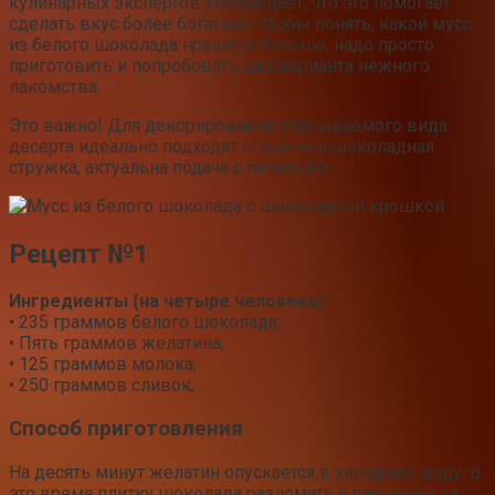
кулинарных экспертов утверждает, что это помогает
сделать вкус более богатым. Чтобы понять, какой мусс
из белого шоколада нравится больше, надо просто
приготовить и попробовать два варианта нежного
лакомства.
Это важно! Для декорирования описываемого вида
десерта идеально подходят ягоды или шоколадная
стружка, актуальна подача с печеньем.
Рецепт №1
Ингредиенты (на четыре человека):
• 235 граммов белого шоколада;
• Пять граммов желатина;
• 125 граммов молока;
• 250 граммов сливок;
Способ приготовления
На десять минут желатин опускается в холодную воду. В
это время плитку шоколада разломать и растопить на