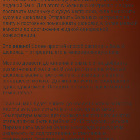
водяной бане. Для этого в большую кастрюлю с водой
поставить маленькую сухую кастрюлю, куда выложить
кусочки шоколада. Отправить большую кастрюлю на
плиту и постоянно помешивать шоколад в более мелкой
емкости до достижения жидкой однородной
консистенции.
Это важно!
Более простой способ растопить белый
шоколад – отправить его в микроволновую печь.
Молоко довести до кипения и снять с огня, добавить
размягченный желатин. В уже растопленный белый
шоколад вылить треть молока, размешать и влить
оставшееся молоко. Должна получиться совершенно
однородная смесь. Оставить остывать при комнатной
температуре.
Сливки надо будет взбить до воздушности и легкости,
ввести их в уже остывшую шоколадную массу.
Температура массы для соблюдения технологии этого
этапа должна быть в районе 35-45 градусов Цельсия.
Перемешать мусс из белого шоколада и аккуратно
разложить по подготовленным стеклянным
стаканчикам. Отправить на двенадцать часов в