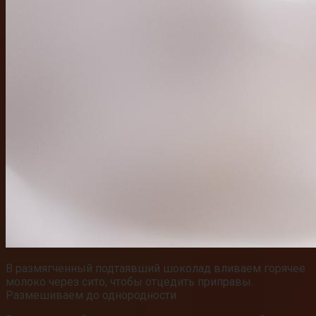
В размягченный подтаявший шоколад вливаем горячее
молоко через сито, чтобы отцедить приправы.
Размешиваем до однородности.