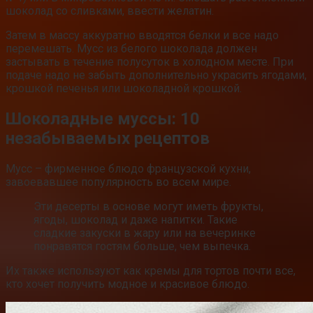
шоколад со сливками, ввести желатин.
Затем в массу аккуратно вводятся белки и все надо
перемешать. Мусс из белого шоколада должен
застывать в течение полусуток в холодном месте. При
подаче надо не забыть дополнительно украсить ягодами,
крошкой печенья или шоколадной крошкой.
Шоколадные муссы: 10
незабываемых рецептов
Мусс – фирменное блюдо французской кухни,
завоевавшее популярность во всем мире.
Эти десерты в основе могут иметь фрукты,
ягоды, шоколад и даже напитки. Такие
сладкие закуски в жару или на вечеринке
понравятся гостям больше, чем выпечка.
Их также используют как кремы для тортов почти все,
кто хочет получить модное и красивое блюдо.