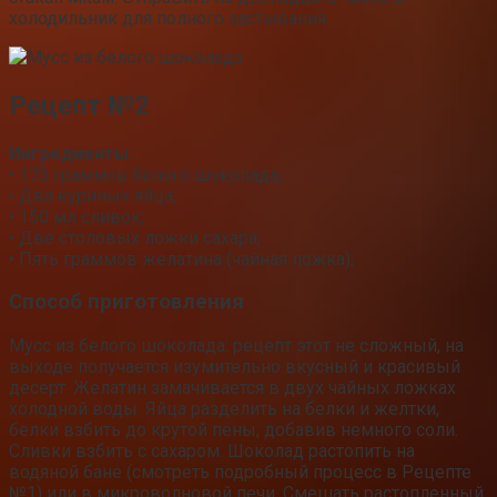
холодильник для полного застывания.
Рецепт №2
Ингредиенты:
• 175 граммов белого шоколада;
• Два куриных яйца;
• 150 мл сливок;
• Две столовых ложки сахара;
• Пять граммов желатина (чайная ложка);
Способ приготовления
Мусс из белого шоколада: рецепт этот не сложный, на
выходе получается изумительно вкусный и красивый
десерт. Желатин замачивается в двух чайных ложках
холодной воды. Яйца разделить на белки и желтки,
белки взбить до крутой пены, добавив немного соли.
Сливки взбить с сахаром. Шоколад растопить на
водяной бане (смотреть подробный процесс в Рецепте
№1) или в микроволновой печи. Смешать растопленный