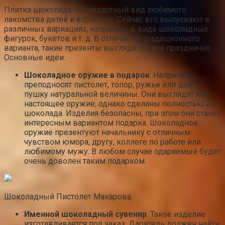
Плитка шоколада – стандартный вид любимого
лакомства детей и взрослых. Сейчас его выпускают в
различных вариациях, например, в виде шоколадных
фигурок, букетов и т. д. В отличие от традиционного
варианта, такие презенты выглядят более празднично.
Основные идеи:
Шоколадное оружие в подарок
. Например,
преподносят пистолет, топор, ружье или даже
пушку натуральной величины. Они выглядят как
настоящее оружие, однако сделаны полностью из
шоколада. Изделия безопасны, при этом они станут
интересным вариантом подарка. Шоколадное
оружие презентуют начальнику с отличным
чувством юмора, другу, коллеге по работе или
любимому мужу. В любом случае одаряемый будет
очень доволен таким подарком.
Шоколадный Пистолет Макарова
Именной шоколадный сувенир
. Такое изделие
изготавливается под заказ. Даритель должен найти