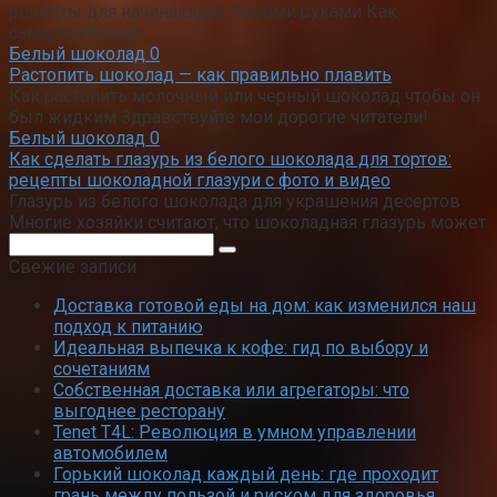
Доставка готовой еды на дом: как изменился наш
подход к питанию
Идеальная выпечка к кофе: гид по выбору и
сочетаниям
Собственная доставка или агрегаторы: что
выгоднее ресторану
Tenet T4L: Революция в умном управлении
автомобилем
Горький шоколад каждый день: где проходит
грань между пользой и риском для здоровья
Облако тегов
Белый шоколад
Анисовый чай
Горький
Все о Кофе
Блюдо к чаю
шоколад
Горячий шоколад
Грейс чай
Зеленый чай
Зеленый кофе
Иван
чай
Имбирный чай
Как
История кофе
сделать шоколад
Как сохранить кофе
Кофеварки
Каркаде чай
Конфеты