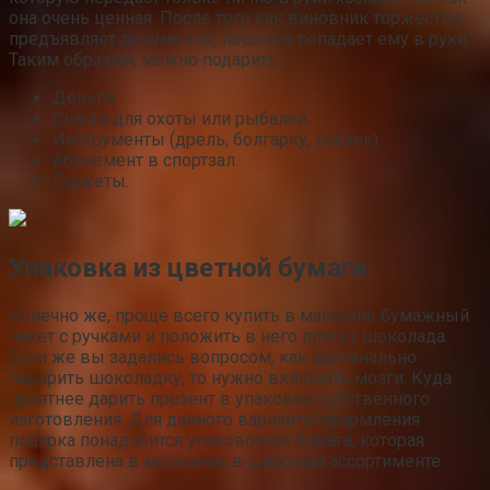
она очень ценная. После того как виновник торжества
предъявляет документы, посылка попадает ему в руки.
Таким образом, можно подарить:
Деньги.
Снасти для охоты или рыбалки.
Инструменты (дрель, болгарку, лобзик).
Абонемент в спортзал.
Гаджеты.
Упаковка из цветной бумаги
Конечно же, проще всего купить в магазине бумажный
пакет с ручками и положить в него плитку шоколада.
Если же вы задались вопросом, как оригинально
подарить шоколадку, то нужно включить мозги. Куда
приятнее дарить презент в упаковке собственного
изготовления. Для данного варианта оформления
подарка понадобится упаковочная бумага, которая
представлена в магазинах в широком ассортименте.