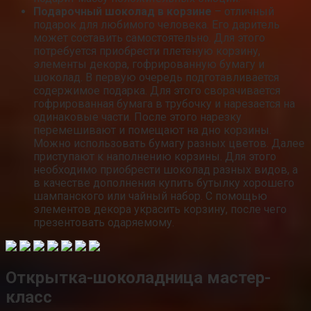
Подарочный шоколад в корзине
– отличный
подарок для любимого человека. Его даритель
может составить самостоятельно. Для этого
потребуется приобрести плетеную корзину,
элементы декора, гофрированную бумагу и
шоколад. В первую очередь подготавливается
содержимое подарка. Для этого сворачивается
гофрированная бумага в трубочку и нарезается на
одинаковые части. После этого нарезку
перемешивают и помещают на дно корзины.
Можно использовать бумагу разных цветов. Далее
приступают к наполнению корзины. Для этого
необходимо приобрести шоколад разных видов, а
в качестве дополнения купить бутылку хорошего
шампанского или чайный набор. С помощью
элементов декора украсить корзину, после чего
презентовать одаряемому.
Открытка-шоколадница мастер-
класс