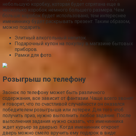
Звонок по телефону может быть различного
содержания, все зависит от фантазии. Чаще всего звонят
и говорят, что по счастливой случайности он оказался
победителем розыгрыша или лотереи. Для того чтоб
получить приз, нужно выполнить любое задание. После
выполнения задания нужно сказать, что именинника
ждет курьер за дверью. Когда именинник откроет
дверь можно смело вручить ему подарок в виде:
https://pggp.ru/den-rozhdenya/kakuyu-shokoladku-
podarit.html
0
Понравилась статья? Поделиться с друзьями:
Вам также может быть интересно
Белый шоколад
0
Волшебство кофе. Изучаем Coffee Masta
Кофе — это не просто напиток, это настоящее искусство.
И если вы стремитесь к
Белый шоколад
0
Как сделать глазурь на торт из белого шоколада
Глазурь из белого шоколада Считается, что наиболее