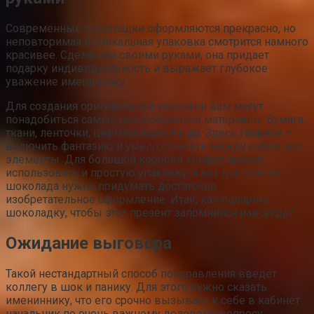
Современные шоколадки оформляются прекрасно, но
неповторимая и уникальная упаковка смотрится намного
красивее. Сделанная своими руками, она придает
подарку индивидуальность и выражает глубокое
уважение имениннику.
Для создания оригинальной упаковки вам могут
понадобиться самые разнообразные материалы: бумага,
ткани, ленточки, цветной картон и др. Здесь главное –
включить фантазию и умело сочетать между собой все
элементы. Для большой коробки конфет можно
использовать и простую упаковку, а вот для плитки
шоколада нужно придумать достаточно
изобретательное оформление. Итак, как подарить
шоколадку, чтобы этот презент запомнился навсегда?
Ожидание выговора
Такой нестандартный способ поздравления введет
коллегу в шок и панику. Для этого нужно сказать
имениннику, что его срочно вызывает к себе в кабинет
начальник по очень важному деловому вопросу,