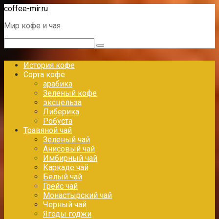
Перейти
coffee-mir.ru
к
Мир кофе и чая
контенту
Поиск:
История кофе
Сорта кофе
арабика
Зеленый кофе
эксцельза
Либерика
Робуста
Травяной чай
Зеленый чай
Анисовый чай
Имбирный чай
Каркаде чай
Белый чай
Грейс чай
Монастырский чай
Черный чай
Ягоды годжи