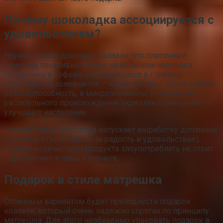
(гормона, отвечающего за радость и удовольствие),
причем количеством продукта злоупотреблять не стоит
– достаточно и пары кусочков.
Подарок в стиле матрешка
Отличным вариантом будет преподнести подарок
коллеге, который очень надежно спрятан по принципу
матрешка. Для этого необходимо упаковать подарок в
небольшую коробку, которая будет спрятана еще в
несколько коробок немного большего размера. Чем
больше коробок будет использовано, тем интереснее
имениннику будет раскрывать презент. Таким образом,
можно подарить:
Элитный алкогольный напиток.
Подарочный купон на покупку в магазине бытовых
приборов.
Рамки для фото.
Розыгрыш по телефону