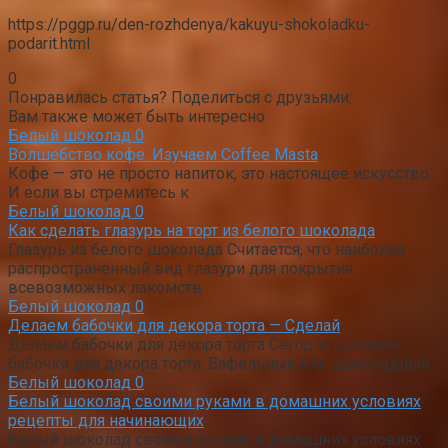
распространенный вид глазури для покрытия
всевозможных лакомств
Белый шоколад
0
Делаем бабочки для декора торта — Сделай
Делаем бабочки для декора торта Сегодня сделаем
бабочки для декора торта. Вафельные или шоколадные
Белый шоколад
0
Белый шоколад своими руками в домашних условиях
рецепты для начинающих
Белый шоколад своими руками в домашних условиях
рецепты для начинающих Своими руками Как
самостоятельно
Белый шоколад
0
Растопить шоколад — как правильно плавить
Как растопить молочный или черный шоколад чтобы он
был жидким Здравствуйте мои дорогие читатели!
Белый шоколад
0
Как сделать глазурь из белого шоколада для тортов:
рецепты шоколадной глазури с фото и видео
Глазурь из белого шоколада для украшения десертов
Многие хозяйки считают, что шоколадная глазурь может
Поиск:
Свежие записи