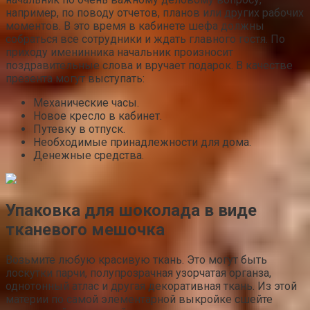
например, по поводу отчетов, планов или других рабочих
моментов. В это время в кабинете шефа должны
собраться все сотрудники и ждать главного гостя. По
приходу именинника начальник произносит
поздравительные слова и вручает подарок. В качестве
презента могут выступать:
Механические часы.
Новое кресло в кабинет.
Путевку в отпуск.
Необходимые принадлежности для дома.
Денежные средства.
Упаковка для шоколада в виде
тканевого мешочка
Возьмите любую красивую ткань. Это могут быть
лоскутки парчи, полупрозрачная узорчатая органза,
однотонный атлас и другая декоративная ткань. Из этой
материи по самой элементарной выкройке сшейте