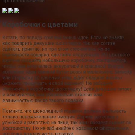
(можете придумать и свой вариант). Не забудьте
положить в коробочку шоколадку! Если девушка питает
к вам чувства, она обязательно ответит вам
взаимностью после такого подарка.
Помните, что шоколадный подарок должен вызывать
только положительные эмоции. Дарите шоколад с
улыбкой и радостью на лице, так ваш презент оценят по
достоинству. Но не забывайте о красивом оформлении,
это тоже важная часть подарка.
Почему шоколадка ассоциируется с
удовольствием?
Научные исследования доказали, что плиточный
шоколад позитивно влияет на организм человека.
Теобромин и кофеин, содержащиеся в главном
шоколадном компоненте – какао-масле, – стимулируют
работоспособность, а микроэлементы и полифенолы
растительного происхождения укрепляют иммунитет и
улучшают настроение.
Употребление шоколада запускает выработку допамина