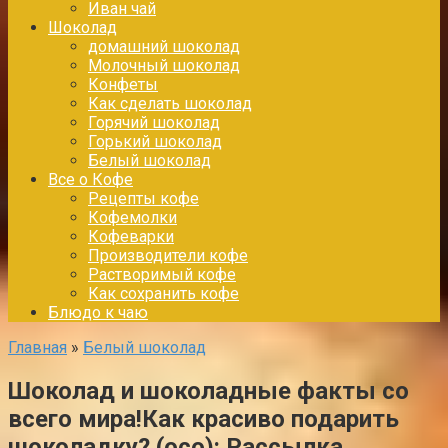
Иван чай
Шоколад
домашний шоколад
Молочный шоколад
Конфеты
Как сделать шоколад
Горячий шоколад
Горький шоколад
Белый шоколад
Все о Кофе
Рецепты кофе
Кофемолки
Кофеварки
Производители кофе
Растворимый кофе
Как сохранить кофе
Блюдо к чаю
Главная
»
Белый шоколад
Шоколад и шоколадные факты со
всего мира!Как красиво подарить
шоколадку? (oco): Рассылка