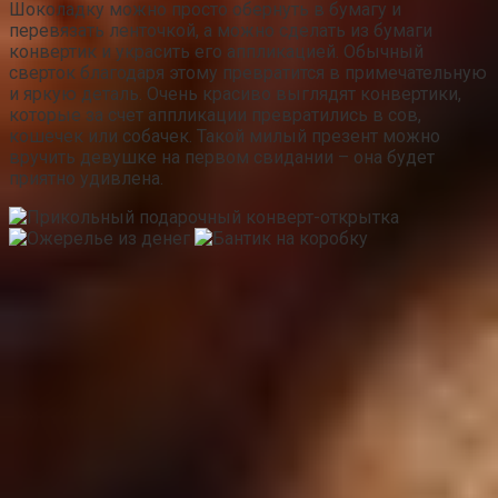
Шоколадку можно просто обернуть в бумагу и
перевязать ленточкой, а можно сделать из бумаги
конвертик и украсить его аппликацией. Обычный
сверток благодаря этому превратится в примечательную
и яркую деталь. Очень красиво выглядят конвертики,
которые за счет аппликации превратились в сов,
кошечек или собачек. Такой милый презент можно
вручить девушке на первом свидании – она будет
приятно удивлена.
Всем ли можно дарить?
Совсем маленьким детям не стоит вручать подарочные
плитки шоколада без разрешения родителей, ведь