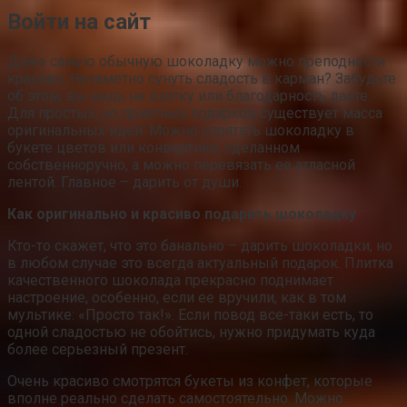
Войти на сайт
Даже самую обычную шоколадку можно преподнести
красиво. Незаметно сунуть сладость в карман? Забудьте
об этом, вы ведь не взятку или благодарность даете.
Для простых, но приятных подарков существует масса
оригинальных идей. Можно спрятать шоколадку в
букете цветов или конвертике, сделанном
собственноручно, а можно перевязать ее атласной
лентой. Главное – дарить от души.
Как оригинально и красиво подарить шоколадку
Кто-то скажет, что это банально – дарить шоколадки, но
в любом случае это всегда актуальный подарок. Плитка
качественного шоколада прекрасно поднимает
настроение, особенно, если ее вручили, как в том
мультике: «Просто так!». Если повод все-таки есть, то
одной сладостью не обойтись, нужно придумать куда
более серьезный презент.
Очень красиво смотрятся букеты из конфет, которые
вполне реально сделать самостоятельно. Можно