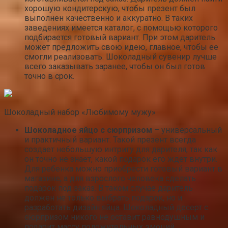
хорошую кондитерскую, чтобы презент был
выполнен качественно и аккуратно. В таких
заведениях имеется каталог, с помощью которого
подбирается готовый вариант. При этом даритель
может предложить свою идею, главное, чтобы ее
смогли реализовать. Шоколадный сувенир лучше
всего заказывать заранее, чтобы он был готов
точно в срок.
Шоколадный набор «Любимому мужу»
Шоколадное яйцо с сюрпризом
– универсальный
и практичный вариант. Такой презент всегда
создает небольшую интригу для дарителя, так как
он точно не знает, какой подарок его ждет внутри.
Для ребенка можно приобрести готовый вариант в
магазине, а для взрослого человека сделать
подарок под заказ. В таком случае даритель
должен не только выбрать подарок, но и
разработать дизайн яйца. Шоколадный десерт с
сюрпризом никого не оставит равнодушным и
подарит массу положительных эмоций.