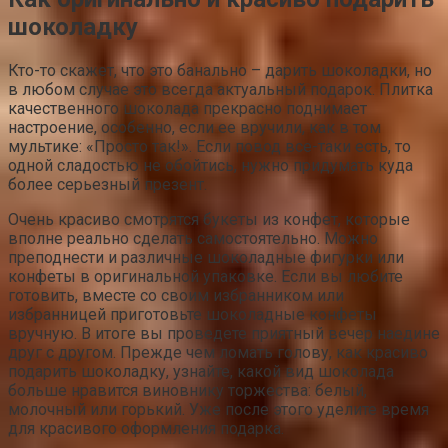
шоколадку
Кто-то скажет, что это банально – дарить шоколадки, но
в любом случае это всегда актуальный подарок. Плитка
качественного шоколада прекрасно поднимает
настроение, особенно, если ее вручили, как в том
мультике: «Просто так!». Если повод все-таки есть, то
одной сладостью не обойтись, нужно придумать куда
более серьезный презент.
Очень красиво смотрятся букеты из конфет, которые
вполне реально сделать самостоятельно. Можно
преподнести и различные шоколадные фигурки или
конфеты в оригинальной упаковке. Если вы любите
готовить, вместе со своим избранником или
избранницей приготовьте шоколадные конфеты
вручную. В итоге вы проведете приятный вечер наедине
друг с другом. Прежде чем ломать голову, как красиво
подарить шоколадку, узнайте, какой вид шоколада
больше нравится виновнику торжества: белый,
молочный или горький. Уже после этого уделите время
для красивого оформления подарка.