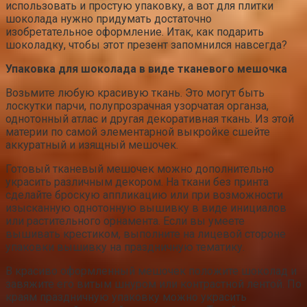
использовать и простую упаковку, а вот для плитки
шоколада нужно придумать достаточно
изобретательное оформление. Итак, как подарить
шоколадку, чтобы этот презент запомнился навсегда?
Упаковка для шоколада в виде тканевого мешочка
Возьмите любую красивую ткань. Это могут быть
лоскутки парчи, полупрозрачная узорчатая органза,
однотонный атлас и другая декоративная ткань. Из этой
материи по самой элементарной выкройке сшейте
аккуратный и изящный мешочек.
Готовый тканевый мешочек можно дополнительно
украсить различным декором. На ткани без принта
сделайте броскую аппликацию или при возможности
изысканную однотонную вышивку в виде инициалов
или растительного орнамента. Если вы умеете
вышивать крестиком, выполните на лицевой стороне
упаковки вышивку на праздничную тематику.
В красиво оформленный мешочек положите шоколад и
завяжите его витым шнуром или контрастной лентой. По
краям праздничную упаковку можно украсить