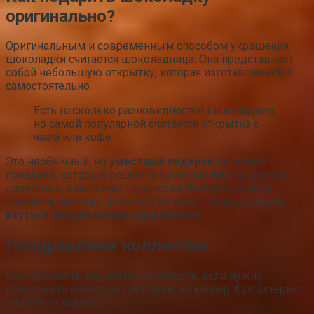
оригинально?
Оригинальным и современным способом украшения
шоколадки считается шоколадница. Она представляет
собой небольшую открытку, которая изготавливается
самостоятельно.
Есть несколько разновидностей шоколадниц,
но самой популярной считается открытка с
чаем или кофе
Это необычный, но
уместный подарок
на любой
праздник, который скажет о симпатии или уважении
дарителя к виновнику торжества. Выбирая основу
презента, человек должен учитывать, прежде всего,
вкусы и предпочтения одаряемого.
Поздравляем коллектив
Как оформить вручение шоколадок, если нужно
поздравить несколько человек, например, бухгалтерию
или отдел кадров?