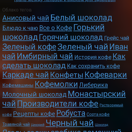
Кофемолки
Либерика
Кофемашины
Монастырский
Молочный шоколад
чай
Производители кофе
Растворимый
Робуста
Рецепты кофе
Сорта кофе
кофе
Черный чай
Травяной чай
Цикорий
Шоколад
арабика
домашний
Ягоды годжи
шоколад
эксцельза
Privacy Policy
© 2026 coffee-mir.ru