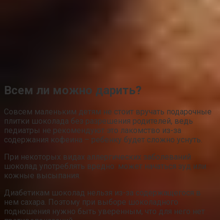
педиатры не рекомендуют это лакомство из-за
содержания кофеина – ребенку будет сложно уснуть.
При некоторых видах аллергических заболеваний
шоколад употреблять вредно: может начаться зуд или
кожные высыпания.
Диабетикам шоколад нельзя из-за содержащегося в
нем сахара. Поэтому при выборе шоколадного
подношения нужно быть уверенным, что для него нет
противопоказаний.
Коробочки с цветами
Кстати, по поводу оригинальных идей. Если не знаете,
как подарить девушке шоколадку, так как хотите
сделать приятно, но при этом стесняетесь из-за
скромности подарка, сделайте следующее. Из цветного
картона создайте небольшую коробочку, постарайтесь,
чтобы она получилась аккуратной и красивой. Внутрь
положите один свежий бутон розы и маленькую записку
или открытку со словами «Нас ждет сладкая жизнь»