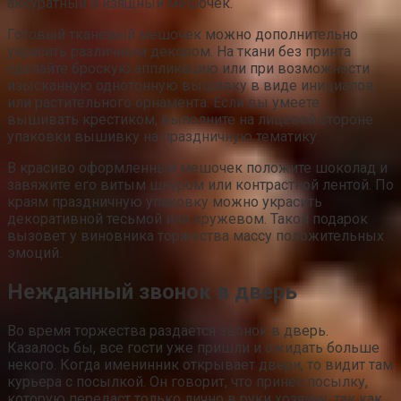
аккуратный и изящный мешочек.
Готовый тканевый мешочек можно дополнительно
украсить различным декором. На ткани без принта
сделайте броскую аппликацию или при возможности
изысканную однотонную вышивку в виде инициалов
или растительного орнамента. Если вы умеете
вышивать крестиком, выполните на лицевой стороне
упаковки вышивку на праздничную тематику.
В красиво оформленный мешочек положите шоколад и
завяжите его витым шнуром или контрастной лентой. По
краям праздничную упаковку можно украсить
декоративной тесьмой или кружевом. Такой подарок
вызовет у виновника торжества массу положительных
эмоций.
Нежданный звонок в дверь
Во время торжества раздается звонок в дверь.
Казалось бы, все гости уже пришли и ожидать больше
некого. Когда именинник открывает двери, то видит там
курьера с посылкой. Он говорит, что принес посылку,
которую передаст только лично в руки хозяину, так как