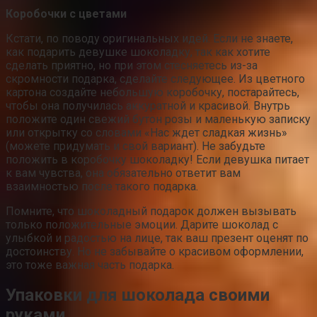
Коробочки с цветами
Кстати, по поводу оригинальных идей. Если не знаете,
как подарить девушке шоколадку, так как хотите
сделать приятно, но при этом стесняетесь из-за
скромности подарка, сделайте следующее. Из цветного
картона создайте небольшую коробочку, постарайтесь,
чтобы она получилась аккуратной и красивой. Внутрь
положите один свежий бутон розы и маленькую записку
или открытку со словами «Нас ждет сладкая жизнь»
(можете придумать и свой вариант). Не забудьте
положить в коробочку шоколадку! Если девушка питает
к вам чувства, она обязательно ответит вам
взаимностью после такого подарка.
Помните, что шоколадный подарок должен вызывать
только положительные эмоции. Дарите шоколад с
улыбкой и радостью на лице, так ваш презент оценят по
достоинству. Но не забывайте о красивом оформлении,
это тоже важная часть подарка.
Упаковки для шоколада своими
руками