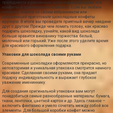
преподнести и различные шоколадные фигурки или
конфеты в оригинальной упаковке. Если вы любите
готовить, вместе со своим избранником или
избранницей приготовьте шоколадные конфеты
вручную. В итоге вы проведете приятный вечер наедине
друг с другом. Прежде чем ломать голову, как красиво
подарить шоколадку, узнайте, какой вид шоколада
больше нравится виновнику торжества: белый,
молочный или горький. Уже после этого уделите время
для красивого оформления подарка.
Упаковки для шоколада своими руками
Современные шоколадки оформляются прекрасно, но
неповторимая и уникальная упаковка смотрится намного
красивее. Сделанная своими руками, она придает
подарку индивидуальность и выражает глубокое
уважение имениннику.
Для создания оригинальной упаковки вам могут
понадобиться самые разнообразные материалы: бумага,
ткани, ленточки, цветной картон и др. Здесь главное –
включить фантазию и умело сочетать между собой все
элементы. Для большой коробки конфет можно