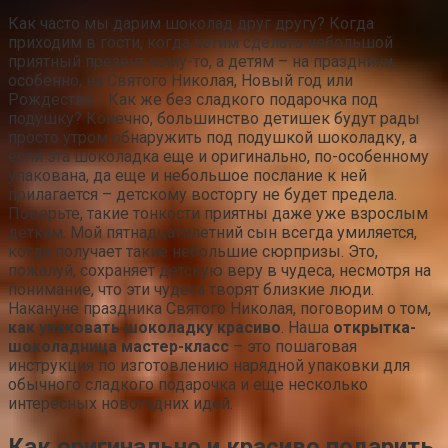
Как часто мы дарим шоколад друг другу? Когда
приходим в гости, когда хотим сделать небольшой
приятный презент кому-то, а детям – на праздники,
особенно, на Святого Николая, Новый год или
Рождество… Как же без сладкого подарочка под
подушку? Конечно, большинство детишек будут рады
просто утром обнаружить под подушкой шоколадку, а
если эта шоколадка еще и оригинально, по-особенному
упакована, да еще и небольшое послание к ней
прилагается – детскому восторгу не будет предела.
Поверьте, такие тонкости приятны даже уже взрослым
деткам. Мой пятнадцатилетний сын всегда умиляется,
когда получает такие небольшие сюрпризы. Это,
пожалуй, сохраняет детскую веру в чудеса, несмотря на
понимание, что эти чудеса творят близкие люди.
Накануне праздника Святого Николая, поговорим о том,
как упаковать шоколадку красиво
. Наша
открытка-
шоколадница мастер-класс
– это пошаговая
инструкция по изготовлению нарядной упаковки для
обычного сладкого подарочка и еще несколько
интересных новогодних идей.
Как оригинально и красиво подарить