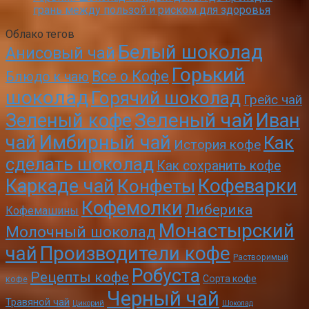
грань между пользой и риском для здоровья
Облако тегов
Белый шоколад
Анисовый чай
Горький
Все о Кофе
Блюдо к чаю
шоколад
Горячий шоколад
Грейс чай
Зеленый чай
Зеленый кофе
Иван
чай
Имбирный чай
Как
История кофе
сделать шоколад
Как сохранить кофе
Кофеварки
Каркаде чай
Конфеты
Кофемолки
Либерика
Кофемашины
Монастырский
Молочный шоколад
чай
Производители кофе
Растворимый
Робуста
Рецепты кофе
Сорта кофе
кофе
Черный чай
Травяной чай
Цикорий
Шоколад