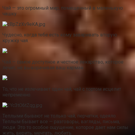
Чай — это огромный мир, помещенный в маленькую
чашку.
Чудесно, когда тебе есть кому заваривать вторую
кружку чая.
Чай — самое доступное и честное лекарство, которое
лечит, не выворачивая ваш карман.
То, что не излечивает один чай, чай с тортом исцелит
непременно.
Теплыми бывают не только чай, перчатки, одеяло.
Теплым бывает все — разговоры, взгляды, письма,
люди. Это то особое ощущение, которое дает нам силы
жить, верить, мечтать, любить.