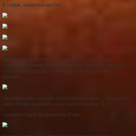
В тихом, приятном месте…
Заваривая ароматный чай, следует помнить, что
согласно Чайному Кодексу, за чашечкой чая следует
говорить о хорошем: о Природе, об Искусстве, о
Красоте.
Сделайте себе сегодня разгрузочный день — не грузите
себя! Лучше выпейте чаю с вкусняшками 😊
Сделайте паузу на ароматный чай.