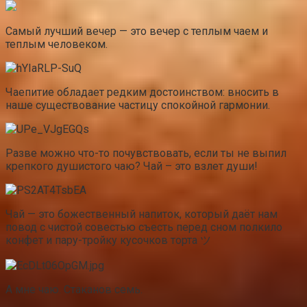
Самый лучший вечер — это вечер с теплым чаем и
теплым человеком.
Чаепитие обладает редким достоинством: вносить в
наше существование частицу спокойной гармонии.
Разве можно что-то почувствовать, если ты не выпил
крепкого душистого чаю? Чай – это взлет души!
Чай — это божественный напиток, который даёт нам
повод с чистой совестью съесть перед сном полкило
конфет и пару-тройку кусочков торта ツ
А мне чаю. Стаканов семь.