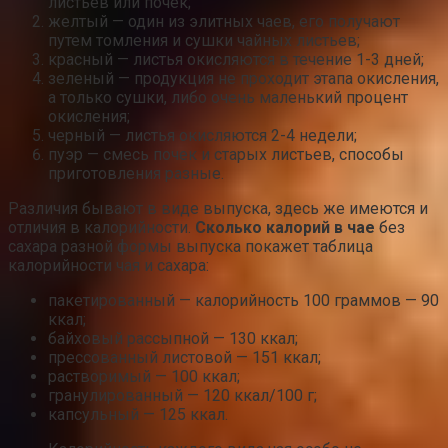
листьев или почек;
желтый — один из элитных чаев, его получают
путем томления и сушки чайных листьев;
красный — листья окисляются в течение 1-3 дней;
зеленый — продукция не проходит этапа окисления,
а только сушки, либо очень маленький процент
окисления;
черный — листья окисляются 2-4 недели;
пуэр — смесь почек и старых листьев, способы
приготовления разные.
Различия бывают в виде выпуска, здесь же имеются и
отличия в калорийности.
Сколько калорий в чае
без
сахара разной формы выпуска покажет таблица
калорийности чая и сахара:
пакетированный — калорийность 100 граммов — 90
ккал;
байховый рассыпной — 130 ккал;
прессованный листовой — 151 ккал;
растворимый — 100 ккал;
гранулированный — 120 ккал/100 г;
капсульный — 125 ккал.