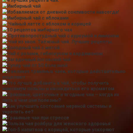
4 лучших рецепта чая.
Имбирный чай
Избавляемся от дневной сонливости навсегда!
Имбирный чай с яблоками
Чайный латте с яблоком и корицей
10 рецептов имбирного чая
Противопростудный чай с куркумой и лимоном
Чай из хвои. Таёжный чай. Лучшие рецепты.
Холодный чай с мятой
Чай с розами, гибискусом и кардамоном
Загадочный йоговский чай
Супер чай от 50 болезней
9 великих травяных чаев, которые действительно
исцеляют
Что лучше добавить в чай, чтобы получить
максимум пользы и насладиться его ароматом
Травяные, цветочные и ягодные чаи – когда их
пить и чем они полезны?
Как улучшить состояние нервной системы и
укрепить ее?
Травяные чаи при стрессе
Польза чая ройбуш для женского здоровья
Топ-5 напитков с корицей, которые ускоряют