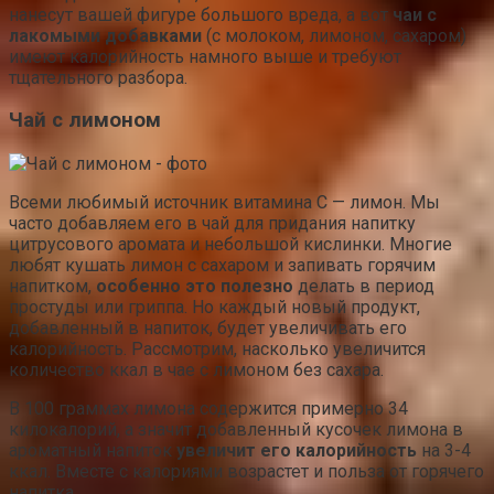
нанесут вашей фигуре большого вреда, а вот
чаи с
лакомыми добавками
(с молоком, лимоном, сахаром)
имеют калорийность намного выше и требуют
тщательного разбора.
Чай с лимоном
Всеми любимый источник витамина С — лимон. Мы
часто добавляем его в чай для придания напитку
цитрусового аромата и небольшой кислинки. Многие
любят кушать лимон с сахаром и запивать горячим
напитком,
особенно это полезно
делать в период
простуды или гриппа. Но каждый новый продукт,
добавленный в напиток, будет увеличивать его
калорийность. Рассмотрим, насколько увеличится
количество ккал в чае с лимоном без сахара.
В 100 граммах лимона содержится примерно 34
килокалорий, а значит добавленный кусочек лимона в
ароматный напиток
увеличит его калорийность
на 3-4
ккал. Вместе с калориями возрастет и польза от горячего
напитка.