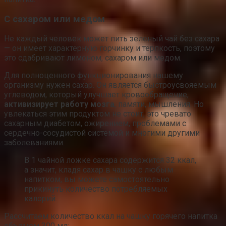
С сахаром или медом
Не каждый человек может пить зеленый чай без сахара
— он имеет характерную горчинку и терпкость, поэтому
это сдабривают лимоном, сахаром или медом.
Для полноценного функционирования нашему
организму нужен сахар. Он является быстроусвояемым
углеводом, который улучшает кровообращение,
активизирует работу мозга
, памяти, мышления. Но
увлекаться этим продуктом не стоит, это чревато
сахарным диабетом, ожирением, проблемами с
сердечно-сосудистой системой и многими другими
заболеваниями.
В 1 чайной ложке сахара содержится 32 ккал,
а значит, кладя сахар в чашку с любым
напитком, вы можете самостоятельно
прикинуть количество потребляемых
калорий.
Рассчитаем количество ккал на чашку горячего напитка
объемом 300 мл: