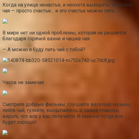
Когда на улице ненастье, и неохота выходить, то чашка
чая — просто счастье… и это счастье можно пить…
В мире нет ни одной проблемы, которая не решается
благодаря горячей ванне и чашке чая.
— А можно я буду пить чай с тобой?
Часов не замечая.
Смотрите добрые фильмы, слушайте веселую музыку,
пейте чай, гуляйте, высыпайтесь и, самое главное,
верьте, что все у вас получится. И именно тогда все
будет хорошо!