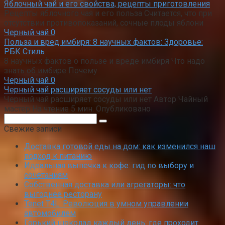
Яблочный чай и его свойства, рецепты приготовления
Рецепты яблочного чая и его польза Считается, что при
отсутствии противопоказаний, сочные плоды яблони
Черный чай
0
Польза и вред имбиря: 8 научных фактов: Здоровье:
РБК Стиль
8 научных фактов о пользе и вреде имбиря Что надо
знать об имбире Почему
Черный чай
0
Черный чай расширяет сосуды или нет
Черный чай расширяет сосуды или нет Автор Чайный
мастер На чтение 5 мин. Опубликовано
Поиск:
Свежие записи
Доставка готовой еды на дом: как изменился наш
подход к питанию
Идеальная выпечка к кофе: гид по выбору и
сочетаниям
Собственная доставка или агрегаторы: что
выгоднее ресторану
Tenet T4L: Революция в умном управлении
автомобилем
Горький шоколад каждый день: где проходит