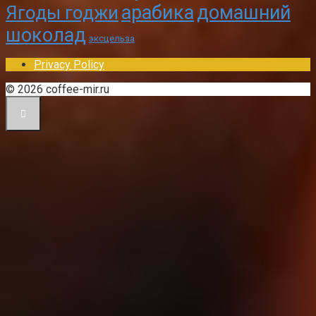
арабика
домашний
Ягоды годжи
шоколад
эксцельза
Privacy Policy
© 2026 coffee-mir.ru