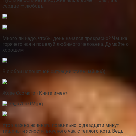
Пусть не остынет в кружке чай, в доме — очаг, а в
сердце — любовь.
Много ли надо, чтобы день начался прекрасно? Чашка
горячего чая и поцелуй любимого человека. Думайте о
хорошем.
В любой непонятной ситуации ставь чайник))
Жозе Сармаго «Книга имен»
Утро важно начинать пpaвильно: с двадцати минут
тишины и ясности, вкусного чая, с теплого кота. Ведь