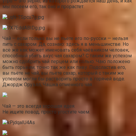
утро — это зерно, из которого рождается наш день, и как
мы посеем его, так оно и прорастет.
Чай — если только вы не пьёте его по-русски — нельзя
пить с сахаром. Да, сознаю: здесь я в меньшинстве. Но
всё же как может именовать себя чаёвником человек,
способный убить вкус чая сахаром? С таким же успехом
можно сдобрить чай перцем или солью. Чаю положено
быть горьким, точно так же как пиву. Подсластив его,
вы пьёте не чай, вы пьёте сахар, который с таким же
успехом могли бы растворить просто в горячей воде.
Джордж Оруэлл, Чашка отменного чая
Чай — это всегда хорошая идея.
Не ищите повод, просто угостите чаем.