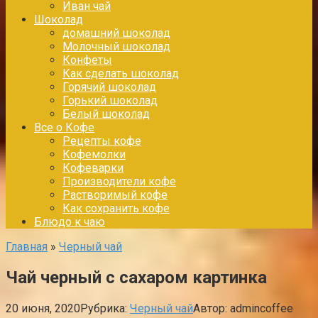
Иван чай
Шоколад
домашний шоколад
Молочный шоколад
Конфеты
Как сделать шоколад
Горячий шоколад
Горький шоколад
Белый шоколад
Все о Кофе
Рецепты кофе
Кофемолки
Кофеварки
Производители кофе
Растворимый кофе
Как сохранить кофе
Блюдо к чаю
Главная
»
Черный чай
Чай черный с сахаром картинка
20 июня, 2020
Рубрика:
Черный чай
Автор:
admincoffee