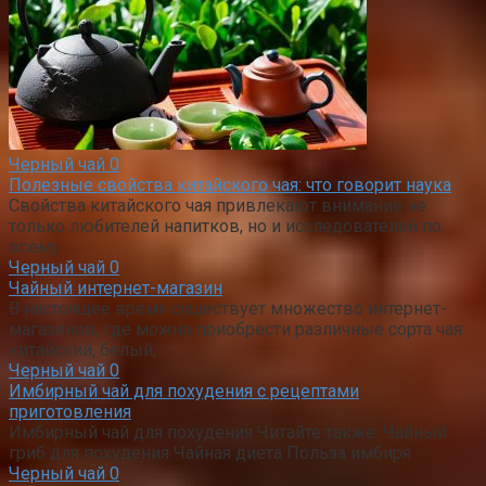
Черный чай
0
Полезные свойства китайского чая: что говорит наука
Свойства китайского чая привлекают внимание не
только любителей напитков, но и исследователей по
всему
Черный чай
0
Чайный интернет-магазин
В настоящее время существует множество интернет-
магазинов, где можно приобрести различные сорта чая:
китайский, белый,
Черный чай
0
Имбирный чай для похудения с рецептами
приготовления
Имбирный чай для похудения Читайте также: Чайный
гриб для похудения Чайная диета Польза имбиря
Черный чай
0