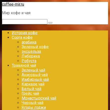
Перейти
coffee-mir.ru
к
Мир кофе и чая
контенту
Поиск:
История кофе
Сорта кофе
арабика
Зеленый кофе
эксцельза
Либерика
Робуста
Травяной чай
Зеленый чай
Анисовый чай
Имбирный чай
Каркаде чай
Белый чай
Грейс чай
Монастырский чай
Черный чай
Ягоды годжи