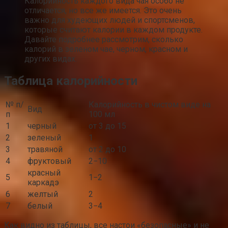
Калорийность каждого вида чая особо не
отличается, но все же имеется. Это очень
важно для худеющих людей и спортсменов,
которые считают калории в каждом продукте.
Давайте подробнее рассмотрим, сколько
калорий в зеленом чае, черном, красном и
других видах.
Таблица калорийности
№ п/
Калорийность в чистом виде на
Вид
п
100 мл
1
черный
от 3 до 15
2
зеленый
1
3
травяной
от 2 до 10
4
фруктовый
2−10
красный
5
1−2
каркадэ
6
желтый
2
7
белый
3−4
Как видно из таблицы, все настои «безопасные» и не