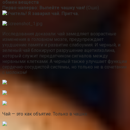
обмен веществ
Перво-наперво: Выпейте чашку чaя!
(Ошо).
Учитель! Я заварил чай. Притча.
Исследования доказали: чай замедляет возрастные
изменения в головном мозге, предупреждает
ухудшение памяти и развитие слабоумия. И черный, и
зеленый чай блокируют разрушение ацетилхолина,
который служит передатчиком сигналов между
нервными клетками. А черный также улучшает функции
сердечно-сосудистой системы, но только не в сочетании
с молоком!
Чай — это как объятие. Только в чашке.