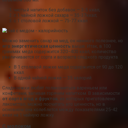
чистый напиток без добавок — 3-5 ккал;
с 1 чайной ложкой сахара — 35-37ккал;
с 1 столовой ложкой — 75-77 ккал.
Можно заменить сахар на мед, он намного полезнее, но
его энергетическая ценность
выше. Итак, в 100
граммах меда содержится 320−400 ккал, количество
увеличивается от сорта и возраста сладкого продукта.
В 1 столовой ложке меда содержится от 90 до 120
ккал.
В одной чайной ложке — 35 калорий.
Сладкоежки любят полакомиться вареньем или
конфетами, запивая горячим напитком. В зависимости
от сорта ягод и фруктов
, из которых приготовлено
лакомство, можно посчитать его ценность, но в
основном она колеблется между показателями 25-42
ккал на 1 чайную ложку.
С молоком