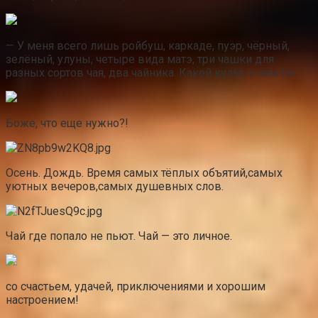
— У меня всего лишь ройбуш, каркаде, пуэр, чёрный,
зелёный, улуны, четыре вида матэ, три чашки для
разных сортов чая, два чайника. Какой культ, о чём ты.
Боже, что еще нужно?!
Осень. Дождь. Время самых тёплых объятий,самых
уютных вечеров,самых душевных слов.
Чай где попало не пьют. Чай — это личное.
со счастьем, удачей, приключениями и хорошим
настроением!