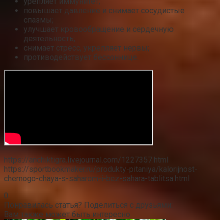
урепляет иммунитет;
повышает давление и снимает сосудистые
спазмы;
улучшает кровообращение и сердечную
деятельность;
снимает стресс, укрепляет нервы;
противодействует бессоннице.
https://anchiktigra.livejournal.com/1227357.html
https://sportbookmaker.ru/produkty-pitaniya/kalorijnost-
chernogo-chaya-s-saharom-i-bez-sahara-tablitsa.html
0
Понравилась статья? Поделиться с друзьями:
Вам также может быть интересно