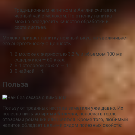
Традиционным напитком в Англии считается
черный чай с молоком. По оттенку напитка
можно определить качество обработки и
сорта листьев.
Молоко придает напитку нежный вкус, но увеличивает
его энергетическую ценность.
В молоке с жирностью 3,2 % и объемом 100 мл
содержится — 60 ккал.
В 1 столовой ложке — 11.
В чайной — 4.
Польза
Пользу от травяных настоев заметили уже давно. Их
полезно
пить во время болезни
, полоскать горло
отварами ромашки или шалфея. Кроме того, любимый
напиток обладает целыми рядом полезных свойств: