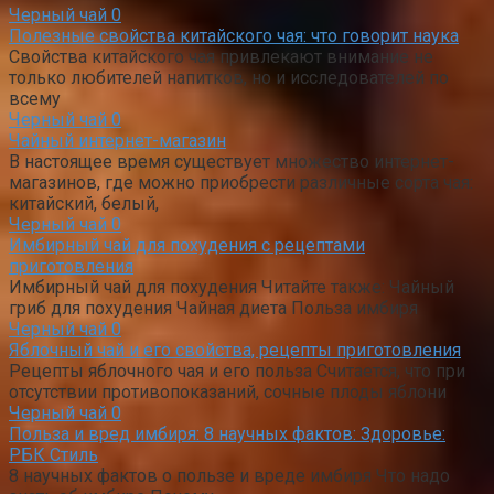
Черный чай
0
Полезные свойства китайского чая: что говорит наука
Свойства китайского чая привлекают внимание не
только любителей напитков, но и исследователей по
всему
Черный чай
0
Чайный интернет-магазин
В настоящее время существует множество интернет-
магазинов, где можно приобрести различные сорта чая:
китайский, белый,
Черный чай
0
Имбирный чай для похудения с рецептами
приготовления
Имбирный чай для похудения Читайте также: Чайный
гриб для похудения Чайная диета Польза имбиря
Черный чай
0
Яблочный чай и его свойства, рецепты приготовления
Рецепты яблочного чая и его польза Считается, что при
отсутствии противопоказаний, сочные плоды яблони
Черный чай
0
Польза и вред имбиря: 8 научных фактов: Здоровье:
РБК Стиль
8 научных фактов о пользе и вреде имбиря Что надо