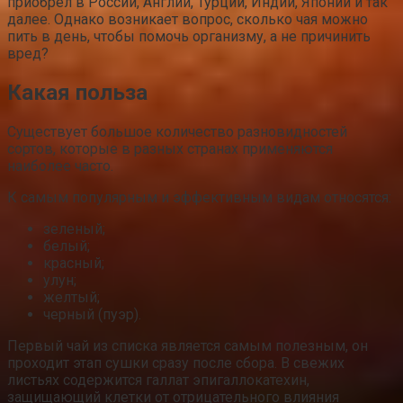
приобрел в России, Англии, Турции, Индии, Японии и так
далее. Однако возникает вопрос, сколько чая можно
пить в день, чтобы помочь организму, а не причинить
вред?
Какая польза
Существует большое количество разновидностей
сортов, которые в разных странах применяются
наиболее часто.
К самым популярным и эффективным видам относятся:
зеленый;
белый;
красный;
улун;
желтый;
черный (пуэр).
Первый чай из списка является самым полезным, он
проходит этап сушки сразу после сбора. В свежих
листьях содержится галлат эпигаллокатехин,
защищающий клетки от отрицательного влияния