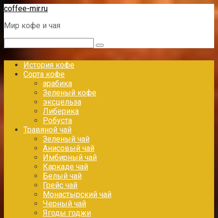
Перейти
coffee-mir.ru
к
Мир кофе и чая
контенту
Поиск:
История кофе
Сорта кофе
арабика
Зеленый кофе
эксцельза
Либерика
Робуста
Травяной чай
Зеленый чай
Анисовый чай
Имбирный чай
Каркаде чай
Белый чай
Грейс чай
Монастырский чай
Черный чай
Ягоды годжи