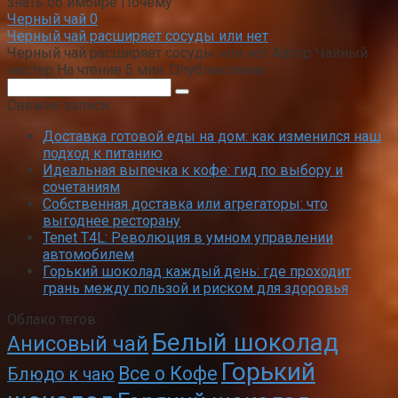
знать об имбире Почему
Черный чай
0
Черный чай расширяет сосуды или нет
Черный чай расширяет сосуды или нет Автор Чайный
мастер На чтение 5 мин. Опубликовано
Поиск:
Свежие записи
Доставка готовой еды на дом: как изменился наш
подход к питанию
Идеальная выпечка к кофе: гид по выбору и
сочетаниям
Собственная доставка или агрегаторы: что
выгоднее ресторану
Tenet T4L: Революция в умном управлении
автомобилем
Горький шоколад каждый день: где проходит
грань между пользой и риском для здоровья
Облако тегов
Белый шоколад
Анисовый чай
Горький
Все о Кофе
Блюдо к чаю