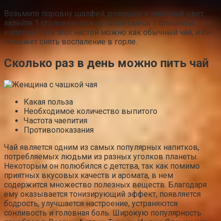
Возьмите поровну шалфей, ромашку и липовый цвет,
залейте 1 столовую ложку такой смеси 1 стаканом
кипятка. Пить этот настой можно как обычный чай, и он
поможет снять воспаление в горле.
Сколько раз в день можно пить чай
Какая польза
Необходимое количество выпитого
Частота чаепития
Противопоказания
Чай является одним из самых популярных напитков,
потребляемых людьми из разных уголков планеты.
Некоторым он полюбился с детства, так как помимо
приятных вкусовых качеств и аромата, в нем
содержится множество полезных веществ. Благодаря
ему оказывается тонизирующий эффект, появляется
бодрость, улучшается настроение, устраняются
сонливость и головная боль. Широкую популярность