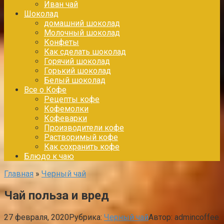
Иван чай
Шоколад
домашний шоколад
Молочный шоколад
Конфеты
Как сделать шоколад
Горячий шоколад
Горький шоколад
Белый шоколад
Все о Кофе
Рецепты кофе
Кофемолки
Кофеварки
Производители кофе
Растворимый кофе
Как сохранить кофе
Блюдо к чаю
Главная
»
Черный чай
Чай польза и вред
27 февраля, 2020
Рубрика:
Черный чай
Автор:
admincoffee