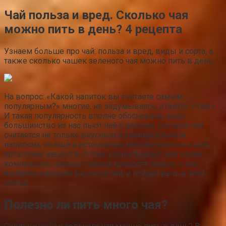
Чай польза и вред. Сколько чая
можно пить в день? 4 рецепта
Узнаем больше про чай: польза и вред, виды и сорта, а
также сколько чашек зеленого чая можно пить в день.
На вопрос: «Какой напиток вы считаете самым
популярным?» многие, не задумываясь, ответят «Чай!»
И такая популярность вполне обоснована, ведь
большинство из нас пьют чай с детства. Сегодня чай
считается не только вкусным и универсальным
напиткам, но еще и источником многих полезных для
организма веществ. О том, каким бывает чай, какие
компоненты чайных смесей приносят пользу и как
выбрать хороший вкусный чай, и пойдет речь в этой
статье.
Полезно ли пить много чая?