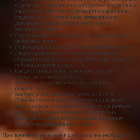
с давлением, при наличии сосудистых и сердечных
заболеваний, так как это приводит к учащенному
сердцебиению, увеличению артериального
давления, также вырабатывается много
желудочного сока.
При повышенной возбудимости стоит принимать
не более 2 чашек.
Пожилым достаточно 2-3 кружки некрепкого чая.
Люди, страдающие от болезней, связанных с
нарушением работы органов ЖКТ, пьют напиток в
небольших количествах.
Следует отказаться от приема перед сном.
Лучше пить чай без сахара.
Жидкость не должна быть холодной или
обжигающей.
Воспрещается принимать детям до 10 лет.
Если беременная пила на протяжении долгого
времени большое количество чая, то существует
вероятность снижения веса, что негативно
скажется на развитии плода, также возникнет
угроза преждевременных родов.
При появлении негативной симптоматики необходимо