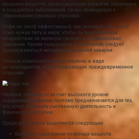
вредных веществ, провоцирующих развитие сердечных
и сосудистых заболеваний, также приводящих к
образованию раковых опухолей.
Кофе не такой эффективный, как зеленый чай, но его
тоже нужно пить в меру, чтобы он оказал мягкое
воздействие на нервную систему и нормализовал
давление. Кроме умеренного потребления, следует
придерживаться методик правильной заварки.
Чайные компоненты представлены в виде
антиоксидантов, предотвращающих преждевременное
старение.
Напиток тонизирует за счет высокого уровня
содержания кофеина, поэтому предназначается для тех,
кто хочет повысить умственную деятельность и
физические нагрузки
Среди достоинств выделяется следующее:
Высокое содержание полезных веществ