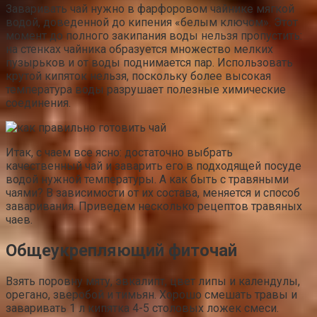
Заваривать чай нужно в фарфоровом чайнике мягкой
водой, доведенной до кипения «белым ключом». Этот
момент до полного закипания воды нельзя пропустить:
на стенках чайника образуется множество мелких
пузырьков и от воды поднимается пар. Использовать
крутой кипяток нельзя, поскольку более высокая
температура воды разрушает полезные химические
соединения.
Итак, с чаем все ясно: достаточно выбрать
качественный чай и заварить его в подходящей посуде
водой нужной температуры. А как быть с травяными
чаями? В зависимости от их состава, меняется и способ
заваривания. Приведем несколько рецептов травяных
чаев.
Общеукрепляющий фиточай
Взять поровну мяту, эвкалипт, цвет липы и календулы,
орегано, зверобой и тимьян. Хорошо смешать травы и
заваривать 1 л кипятка 4-5 столовых ложек смеси.