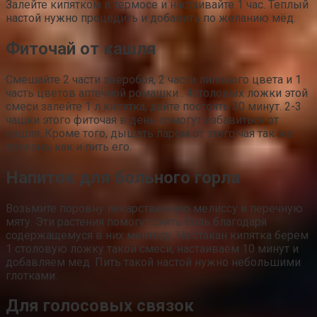
Залейте кипятком в термосе и настаивайте 1 час. Теплый
настой нужно процедить и добавить по желанию мёд.
Фиточай от кашля
Смешайте 2 части зверобоя, 2 части липового цвета и 1
часть цветов аптечной ромашки . 4столовых ложки этой
смеси залейте 1 л кипятка, дайте постоять 30 минут. 2-3
чашки этого фиточая в день помогут избавиться от
кашля. Кроме того, дышать паром от этого чая так же
полезно, как и пить его.
Напиток для больного горла
Возьмите поровну лекарственную мелиссу и перечную
мяту. Эти растения помогут снять боль благодаря
содержащемуся в них ментолу. На стакан кипятка берем
1 столовую ложку такой смеси, настаиваем 10 минут и
добавляем мед. Пить такой настой нужно небольшими
глотками.
Для голосовых связок