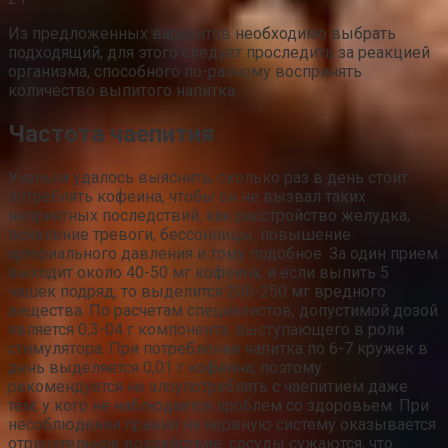
Из предложенных вариантов необходимо выбрать
подходящий, для этого следует проследить за реакцией
организма, способного по-разному воспринять
количество выпитого напитка.
Частота чаепития
Ученым удалось выяснить, сколько раз в день стоит
потреблять кофеина, чтобы он не вызвал таких
неприятных последствий, как расстройство желудка,
появление тревоги, бессонницы, повышение
артериального давления и тому подобное. За один прием
выходит около 40-50 мг кофеина, и если выпить 5
чашек подряд, то выделится 200-250 мг вредного
вещества. По расчетам специалистов, допустимой дозой
является 0,3-04 г компонента, выступающего в роли
стимулятора. При потреблении напитка по 6-7 кружек в
день выделяется 0,01 г кофеина, поэтому
рекомендуется не злоупотреблять с чаепитием даже
тем, у кого не наблюдается проблем со здоровьем. При
несоблюдении правил на нервную систему оказывается
отрицательное воздействие, сосуды сужаются, что