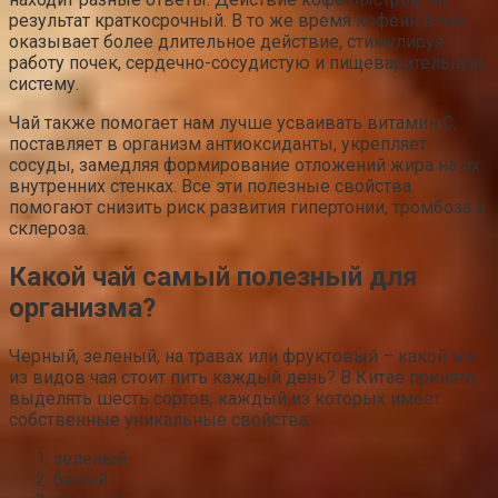
результат краткосрочный. В то же время кофеин в чае
оказывает более длительное действие, стимулируя
работу почек, сердечно-сосудистую и пищеварительную
систему.
Чай также помогает нам лучше усваивать витамин С,
поставляет в организм антиоксиданты, укрепляет
сосуды, замедляя формирование отложений жира на их
внутренних стенках. Все эти полезные свойства
помогают снизить риск развития гипертонии, тромбоза и
склероза.
Какой чай самый полезный для
организма?
Черный, зеленый, на травах или фруктовый – какой же
из видов чая стоит пить каждый день? В Китае принято
выделять шесть сортов, каждый из которых имеет
собственные уникальные свойства:
зеленый
белый