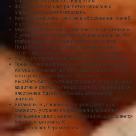
наподобие витаминов С и каротина.
Фтор предотвращает развитие кариозных
образований, укрепляет эмаль.
Кальций принимает участие в образовании тканей
и в обмене веществ.
Марганец предназначен для накопления витамина
С, установлена конкретная суточная норма чая, что
требуется для стабильной работы организма.
Потребуется 2 чашки готового продукта для
получения необходимого количества марганца.
Уменьшается риск онкологических заболеваний.
Танин, являющийся одним из дубильных веществ,
которые занимают до 30% общего объема. За счет
него напиток приобретает терпкость,
вырабатывается витамин группы Р, повышающий
защитные свойства стенок сосудов, становящихся
эластичнее. Удается избежать заболевания
ангиной.
Витамины B успокаивают нервы, дарят коже
свежесть, устраняя покраснения и посинения.
Улучшение свертываемости крови осуществляется
благодаря витамину К.
Цинк полезен беременным.