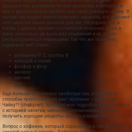
Сколько чашек зеленого чая можно пить в день? В
среднем мы выпиваем по три чашки чая, а вечером в
кругу друзей можно выпить еще одну дневную норму. В
состав чая входит много полезных веществ, что и делает
этот напиток таким ценным для нас. На родине чая, в
Китае, с давних времен он считался полезнее воды и
вина, поскольку не вызывал опьянения и не давал
распространяться инфекциям. Так что же полезное
содержит чай? Ответ:
витамины Р, Е, группы В
кальций и калий
фосфор и фтор
железо
магний
йод
Еще больше о полезных свойствах чая, его видах и
способах приготовления дает источник – сайт о чае
Чайку?! (chajky.net). Здесь можно подробно ознакомиться
с историей напитка, чайными церемониями, а также
получить хорошие рецепты приготовления чая.
Вопрос о кофеине, который содержится в чае, всё ещё
находит разные ответы. Действие кофе быстрое, но