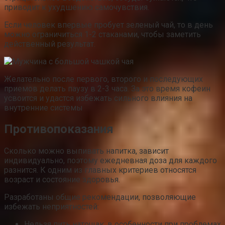
приводит к ухудшению самочувствия.
Если человек впервые пробует зеленый чай, то в день
можно ограничиться 1-2 стаканами, чтобы заметить
действенный результат.
Желательно после первого, второго и последующих
приемов делать паузу в 2-3 часа. За это время кофеин
усвоится и удастся избежать сильного влияния на
внутренние системы
Противопоказания
Сколько можно выпивать напитка, зависит
индивидуально, поэтому ежедневная доза для каждого
разнится. К одним из главных критериев относятся
возраст и состояние здоровья.
Разработаны общие рекомендации, позволяющие
избежать неприятностей:
Нельзя пить натощак, в особенности при проблемах