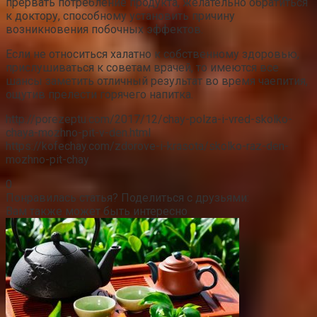
прервать потребление продукта, желательно обратиться
к доктору, способному установить причину
возникновения побочных эффектов.
Если не относиться халатно к собственному здоровью,
прислушиваться к советам врачей, то имеются все
шансы заметить отличный результат во время чаепития,
ощутив прелести горячего напитка.
http://porezeptu.com/2017/12/chay-polza-i-vred-skolko-
chaya-mozhno-pit-v-den.html
https://kofechay.com/zdorove-i-krasota/skolko-raz-den-
mozhno-pit-chay
0
Понравилась статья? Поделиться с друзьями:
Вам также может быть интересно