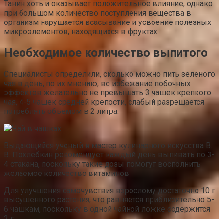
Танин хоть и оказывает положительное влияние, однако
при большом количество поступления вещества в
организм нарушается всасывание и усвоение полезных
микроэлементов, находящихся в фруктах.
Необходимое количество выпитого
Специалисты определили, сколько можно пить зеленого
чая в день, по их мнению, во избежание побочных
эффектов желательно не превышать 3 чашек крепкого
чая, 4-5 чашек средней крепости, слабый разрешается
потреблять объемом в 2 литра.
Выдающийся ученый и мастер кулинарного искусства В.
В. Похлебкин рекомендует каждый день выпивать по 3-
4 стакана, поскольку такие дозы помогут восполнить
желаемое количество витаминов
Для улучшения самочувствия взрослому достаточно 10 г
высушенного растения, что равняется приблизительно 5-
6 чашкам, поскольку в одной чайной ложке содержится
2 г.