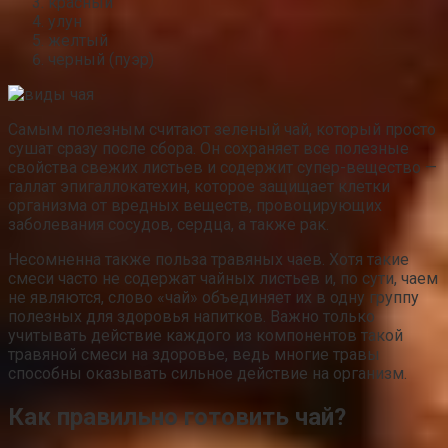
красный
улун
желтый
черный (пуэр)
Самым полезным считают зеленый чай, который просто
сушат сразу после сбора. Он сохраняет все полезные
свойства свежих листьев и содержит супер-вещество —
галлат эпигаллокатехин, которое защищает клетки
организма от вредных веществ, провоцирующих
заболевания сосудов, сердца, а также рак.
Несомненна также польза травяных чаев. Хотя такие
смеси часто не содержат чайных листьев и, по сути, чаем
не являются, слово «чай» объединяет их в одну группу
полезных для здоровья напитков. Важно только
учитывать действие каждого из компонентов такой
травяной смеси на здоровье, ведь многие травы
способны оказывать сильное действие на организм.
Как правильно готовить чай?