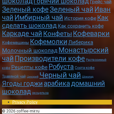
шоколад
Горячий шоколад
Грейс чай
Зеленый чай
Зеленый кофе
Иван
чай
Имбирный чай
Как
История кофе
сделать шоколад
Как сохранить кофе
Кофеварки
Каркаде чай
Конфеты
Кофемолки
Либерика
Кофемашины
Монастырский
Молочный шоколад
чай
Производители кофе
Растворимый
Робуста
Рецепты кофе
Сорта кофе
кофе
Черный чай
Травяной чай
Цикорий
Шоколад
арабика
домашний
Ягоды годжи
шоколад
эксцельза
Privacy Policy
© 2026 coffee-mir.ru