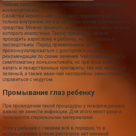
Чайная заварка поможет справиться с симптомами
конъюнктивита.
Свойства черного чая позволяют применять его не
только внутренне, но и в качестве косметологического
средства. Можно промыть веки зеленым чаем, польза
которого аналогична. Такую процедуру можно
проходить взрослому и ребенку, не переживая о
последствиях. Перед применением лучше
проконсультироваться с доктором и получить
рекомендации по схеме лечения. Чай помогает снять
симптоматику конъюнктивита, но при этом важно
капать и лекарственные препараты, так как черный и
зеленый, а также иван-чай неспособны самостоятельно
справиться с недугом.
Промывание глаз ребенку
При проведении такой процедуры у новорожденных
важно не занести инфекции. Для этого моют руки и
пользуются стерильными материалами.
Если у ребенка с глазами всё в порядке, то в
использовании всяких растворов нет никакой