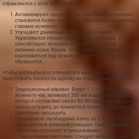
справляются с этой проблемой:
Активизируют синтез коллагена. Кожа постепенно
становится более плотной и эластичной, мешки под
глазами исчезают.
Улучшают движение жидкостей в тканях.
Укрепляются стенки кровеносных сосудов, что
способствует лучшему кровообращению и
питанию кожи. Кроме того, лимфа перестает
скапливаться под кожей, а значит, отеки больше не
образуются.
Чтобы избавиться от отечности и мешков, можно
приготовить лосьон по одному из следующих рецептов:
Традиционный вариант. Берут 1-2 ч. л. листового
зеленого чая, заливают 200 мл воды, температура
которой составляет около 85-90 градусов. Настой
нужно остудить до комнатной температуры, а затем
тщательно процедить.
С ромашкой. Необходимо взять по 1 ч. л. зеленого
чая и цветков аптечной ромашки. Смесь заливают
кипятком, остужают и процеживают.
С березовыми листьями. Следует набрать стакан