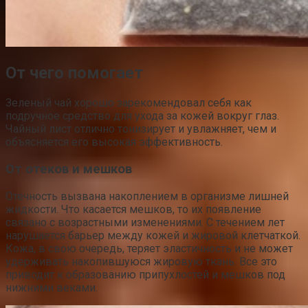
От чего помогает
Зеленый чай хорошо зарекомендовал себя как
подручное средство для ухода за кожей вокруг глаз.
Чайный лист отлично тонизирует и увлажняет, чем и
объясняется его высокая эффективность.
От отеков и мешков
Отечность вызвана накоплением в организме лишней
жидкости. Что касается мешков, то их появление
связано с возрастными изменениями. С течением лет
нарушается барьер между кожей и жировой клетчаткой.
Кожа, в свою очередь, теряет эластичность и не может
удерживать накопившуюся жировую ткань. Все это
приводит к образованию припухлостей и мешков под
нижними веками.