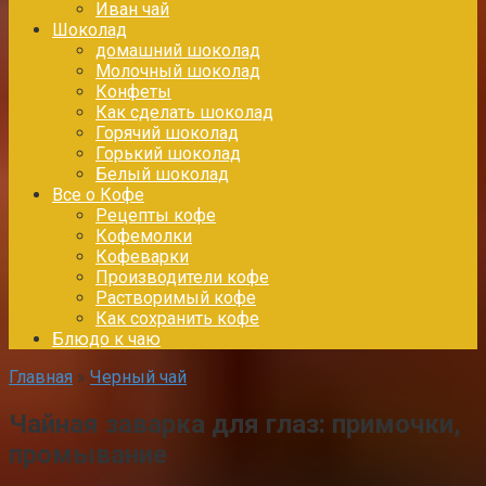
Иван чай
Шоколад
домашний шоколад
Молочный шоколад
Конфеты
Как сделать шоколад
Горячий шоколад
Горький шоколад
Белый шоколад
Все о Кофе
Рецепты кофе
Кофемолки
Кофеварки
Производители кофе
Растворимый кофе
Как сохранить кофе
Блюдо к чаю
Главная
»
Черный чай
Чайная заварка для глаз: примочки,
промывание