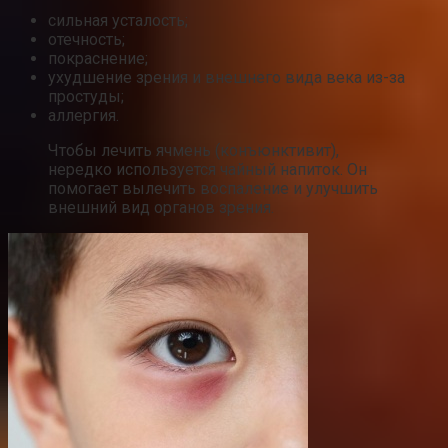
сильная усталость;
отечность;
покраснение;
ухудшение зрения и внешнего вида века из-за
простуды;
аллергия.
Чтобы лечить ячмень (конъюнктивит),
нередко используется чайный напиток. Он
помогает вылечить воспаление и улучшить
внешний вид органов зрения.