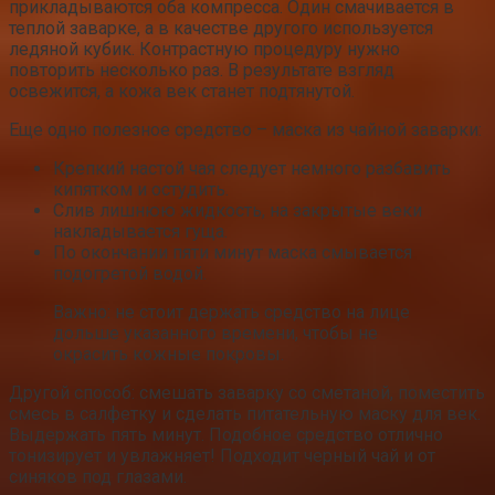
прикладываются оба компресса. Один смачивается в
теплой заварке, а в качестве другого используется
ледяной кубик. Контрастную процедуру нужно
повторить несколько раз. В результате взгляд
освежится, а кожа век станет подтянутой.
Еще одно полезное средство – маска из чайной заварки:
Крепкий настой чая следует немного разбавить
кипятком и остудить.
Слив лишнюю жидкость, на закрытые веки
накладывается гуща.
По окончании пяти минут маска смывается
подогретой водой.
Важно: не стоит держать средство на лице
дольше указанного времени, чтобы не
окрасить кожные покровы.
Другой способ: смешать заварку со сметаной, поместить
смесь в салфетку и сделать питательную маску для век.
Выдержать пять минут. Подобное средство отлично
тонизирует и увлажняет! Подходит черный чай и от
синяков под глазами.