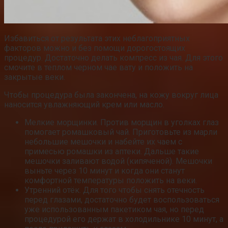
Избавиться от результата этих неблагоприятных
факторов можно и без помощи дорогостоящих
процедур. Достаточно делать компресс из чая. Для этого
смочите в теплом черном чае вату и положить на
закрытые веки.
Чтобы процедура была закончена, на кожу вокруг лица
наносится увлажняющий крем или масло.
Мелкие морщинки. Против морщин в уголках глаз
помогает ромашковый чай. Приготовьте из марли
небольшие мешочки и набейте их чаем с
примесью ромашки из аптеки. Дальше такие
мешочки заливают водой (кипяченой). Мешочки
выньте через 10 минут и когда они станут
комфортной температуры положить на веки.
Утренний отёк. Для того чтобы снять отечность
перед глазами, достаточно будет воспользоваться
уже использованным пакетиком чая, но перед
процедурой его держат в холодильнике 10 минут, а