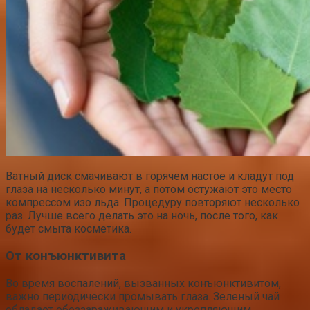
Ватный диск смачивают в горячем настое и кладут под
глаза на несколько минут, а потом остужают это место
компрессом изо льда. Процедуру повторяют несколько
раз. Лучше всего делать это на ночь, после того, как
будет смыта косметика.
От конъюнктивита
Во время воспалений, вызванных конъюнктивитом,
важно периодически промывать глаза. Зеленый чай
обладает обеззараживающим и укрепляющим