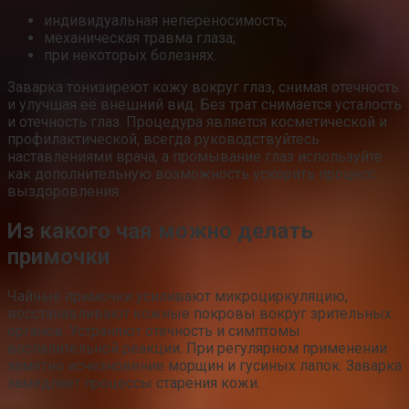
индивидуальная непереносимость;
механическая травма глаза;
при некоторых болезнях.
Заварка тонизиреют кожу вокруг глаз, снимая отечность
и улучшая её внешний вид. Без трат снимается усталость
и отечность глаз. Процедура является косметической и
профилактической, всегда руководствуйтесь
наставлениями врача, а промывание глаз используйте
как дополнительную возможность ускорить процесс
выздоровления.
Из какого чая можно делать
примочки
Чайные примочки усиливают микроциркуляцию,
восстанавливают кожные покровы вокруг зрительных
органов. Устраняют отечность и симптомы
воспалительной реакции. При регулярном применении
заметно исчезновение морщин и гусиных лапок. Заварка
замедляет процессы старения кожи.