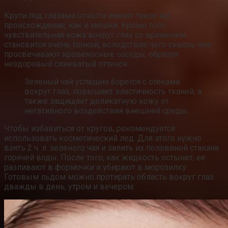
Круги под глазами отчасти имеют такое же
происхождение, как и мешки. Кроме того,
чувствительная кожа вокруг глаз со временем
становится очень тонкой, вследствие чего сквозь нее
просвечивают кровеносные сосуды, образуя
нездоровый синеватый оттенок.
Зеленый чай успешно борется с отеками
вокруг глаз, повышает эластичность тканей, а
также защищает деликатную кожу от
негативного воздействия внешней среды.
Чтобы избавиться от кругов, рекомендуется
использовать косметический лед. Для этого нужно
взять 2 ч. л. зеленого чая и залить их половиной стакана
горячей воды. После того, как жидкость остынет, ее
разливают в формочки и убирают в морозилку.
Готовым льдом можно протирать область вокруг глаз
дважды в день, утром и вечером.