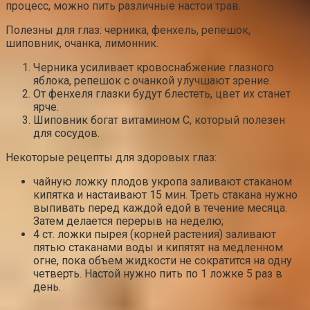
процесс, можно пить различные настои трав.
Полезны для глаз: черника, фенхель, репешок,
шиповник, очанка, лимонник.
Черника усиливает кровоснабжение глазного
яблока, репешок с очанкой улучшают зрение.
От фенхеля глазки будут блестеть, цвет их станет
ярче.
Шиповник богат витамином С, который полезен
для сосудов.
Некоторые рецепты для здоровых глаз:
чайную ложку плодов укропа заливают стаканом
кипятка и настаивают 15 мин. Треть стакана нужно
выпивать перед каждой едой в течение месяца.
Затем делается перерыв на неделю;
4 ст. ложки пырея (корней растения) заливают
пятью стаканами воды и кипятят на медленном
огне, пока объем жидкости не сократится на одну
четверть. Настой нужно пить по 1 ложке 5 раз в
день.