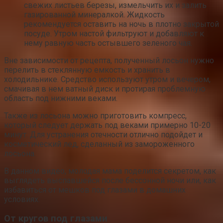
свежих листьев березы, измельчить их и залить
газированной минералкой. Жидкость
рекомендуется оставить на ночь в плотно закрытой
посуде. Утром настой фильтруют и добавляют к
нему равную часть остывшего зеленого чая.
Вне зависимости от рецепта, полученный лосьон нужно
перелить в стеклянную емкость и хранить в
холодильнике. Средство используют утром и вечером,
смачивая в нем ватный диск и протирая проблемную
область под нижними веками.
Также из лосьона можно приготовить компресс,
который следует держать под веками примерно 10-20
минут. Для устранения отечности отлично подойдет и
косметический лед, сделанный из замороженного
лосьона.
В данном видео, молодая мама поделится секретом, как
выглядеть выспавшейся после бессонной ночи или, как
избавиться от мешков под глазами в домашних
условиях.
От кругов под глазами