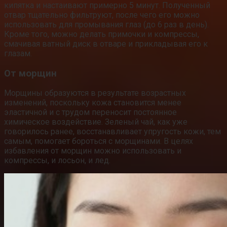
кипятка и настаивают примерно 5 минут. Полученный
отвар тщательно фильтруют, после чего его можно
использовать для промывания глаз (до 6 раз в день).
Кроме того, можно делать примочки и компрессы,
смачивая ватный диск в отваре и прикладывая его к
глазам.
От морщин
Морщины образуются в результате возрастных
изменений, поскольку кожа становится менее
эластичной и с трудом переносит постоянное
химическое воздействие. Зеленый чай, как уже
говорилось ранее, восстанавливает упругость кожи, тем
самым, помогает бороться с морщинами. В целях
избавления от морщин можно использовать и
компрессы, и лосьон, и лед.