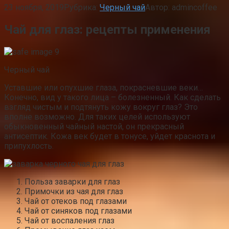
23 ноября, 2019
Рубрика:
Черный чай
Автор:
admincoffee
Чай для глаз: рецепты применения
Черный чай
Уставшие или опухшие глаза, покрасневшие веки…
Конечно, вид у такого лица – болезненный. Как сделать
взгляд чистым и подтянуть кожу вокруг глаз? Это
вполне возможно. Для таких целей используют
обыкновенный чайный настой, он прекрасный
антисептик. Кожа век будет в тонусе, уйдет краснота и
припухлость.
Польза заварки для глаз
Примочки из чая для глаз
Чай от отеков под глазами
Чай от синяков под глазами
Чай от воспаления глаз