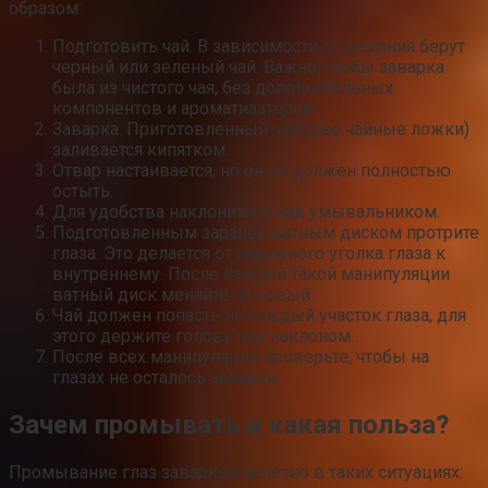
образом:
Подготовить чай. В зависимости от желания берут
черный или зеленый чай. Важно, чтобы заварка
была из чистого чая, без дополнительных
компонентов и ароматизаторов.
Заварка. Приготовленный чай (две чайные ложки)
заливается кипятком.
Отвар настаивается, но он не должен полностью
остыть.
Для удобства наклонитесь над умывальником.
Подготовленным заранее ватным диском протрите
глаза. Это делается от наружного уголка глаза к
внутреннему. После каждой такой манипуляции
ватный диск меняйте на новый.
Чай должен попасть на каждый участок глаза, для
этого держите голову под наклоном.
После всех манипуляций проверьте, чтобы на
глазах не осталось заварки.
Зачем промывать и какая польза?
Промывание глаз заваркой полезно в таких ситуациях: