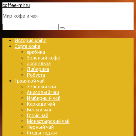
Перейти
coffee-mir.ru
к
Мир кофе и чая
контенту
Поиск:
История кофе
Сорта кофе
арабика
Зеленый кофе
эксцельза
Либерика
Робуста
Травяной чай
Зеленый чай
Анисовый чай
Имбирный чай
Каркаде чай
Белый чай
Грейс чай
Монастырский чай
Черный чай
Ягоды годжи