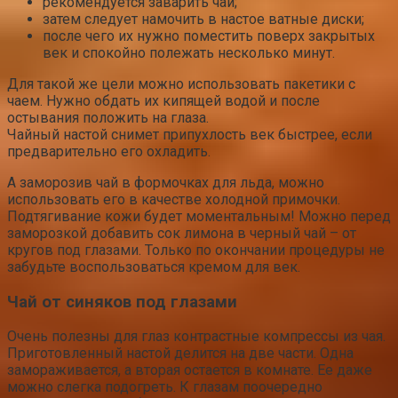
рекомендуется заварить чай;
затем следует намочить в настое ватные диски;
после чего их нужно поместить поверх закрытых
век и спокойно полежать несколько минут.
Для такой же цели можно использовать пакетики с
чаем. Нужно обдать их кипящей водой и после
остывания положить на глаза.
Чайный настой снимет припухлость век быстрее, если
предварительно его охладить.
А заморозив чай в формочках для льда, можно
использовать его в качестве холодной примочки.
Подтягивание кожи будет моментальным! Можно перед
заморозкой добавить сок лимона в черный чай – от
кругов под глазами. Только по окончании процедуры не
забудьте воспользоваться кремом для век.
Чай от синяков под глазами
Очень полезны для глаз контрастные компрессы из чая.
Приготовленный настой делится на две части. Одна
замораживается, а вторая остается в комнате. Ее даже
можно слегка подогреть. К глазам поочередно