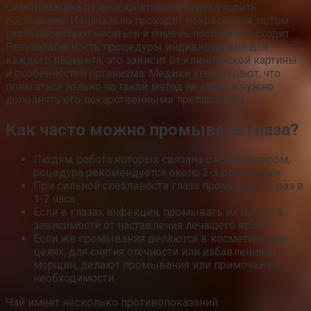
Симптоматика от конъюнктивита будет уходить
постепенно. Изначально проходит покраснения, потом
глаза перестают чесаться и ячмень постепенно сходит.
Результативность процедуры индивидуальна для
каждого пациента, это зависит от клинической картины
и особенностей организма. Медики утверждают, что
полагаться только на такой метод не стоит и нужно
дополнять его лекарственными препаратами.
Как часто можно промывать глаза?
Людям, работа которых связана с компьютером,
роцедура рекомендуется около 2-х раз в сутки.
При сильной слезливости глаза промывают 1 раз в
1-2 часа.
Если в глазах инфекция, промывать их нужно в
зависимости от наставления лечащего врача.
Если же промывания делаются в косметических
целях, для снятия отечности или избавления от
морщин, делают промывания или примочки по
необходимости.
Чай имеет несколько противопоказаний: