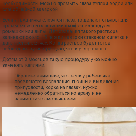
необходимости. Можно промыть глаза теплой водой или
слабой чайной заваркой.
Если у грудничка слезятся глаза, то делают отвары для
промывания на основании шалфея, календулы,
ромашки или липы. Для создания такого раствора
заливают около 1,5 ложки заварки стаканом кипятка и
дать настояться час. Когда раствор будет готов,
соблюдают ту инструкцию, что и у взрослого.
Детям от 3 месяцев такую процедуру уже можно
заменять каплями.
Обратите внимание, что, если у ребеночка
появляются воспаления, гнойные выделения,
припухлости, корка на глазах, нужно
немедленно обратиться ко врачу и не
заниматься самолечением.