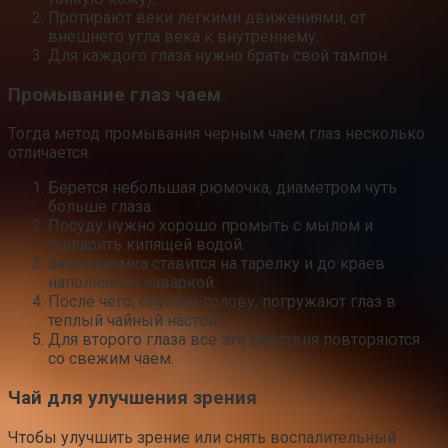
Протирают веки легкими движениями, от
внешнего угла века к внутреннему.
Для каждого глаза нужно брать свой тампон.
Промывание глаз чаем
Тогда метод промывания черным чаем глаз несколько
отличается:
Берется небольшая рюмочка, диаметром чуть
больше глаза.
Посуду нужно хорошо промыть с мылом и
ошпарить кипящей водой.
Затем рюмка ставится на тарелку и до краев
наполняется заваркой.
После чего, опустив голову, погружают глаз в
теплый чайный настой.
Для второго глаза все эти действия повторяются
со свежим чаем.
Чай для улучшения зрения
Чтобы улучшить зрение или снять воспалительный