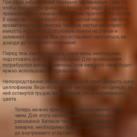
При ряде заболеваний показано промывание глаз. Но
чтобы процедура принесла пользу, ее надо проводить
правильно. Для начала необходимо приготовить состав.
В качестве сырья берут классический черный чай без
ароматических примесей. Чайные листья насыпают в
емкость из расчета 2 столовые ложки на стакан и
заливают кипятком. Все это оставляют настояться, не
доводя до холодного состояния.
Перед тем, как промывать глаза чаем, необходимо
подготовить все приспособления. Для промывания
потребуются ватные тампоны (для каждого глаза будет
нужно использовать отдельный).
Непосредственно перед процедурой стоит закрыть шею
целлофаном. Ведь если капли чая попадут на одежду, на
ней останутся трудно выводимые пятна коричневого
цвета.
Теперь можно приступать к промыванию глаз
чаем. Для этого необходимо наклониться над
раковиной. Ватным тампоном, смоченным в
заварке, необходимо провести от наружного
до внутреннего угла глаз.