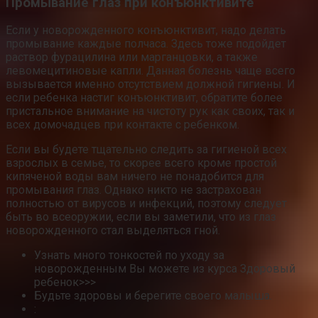
Промывание глаз при конъюнктивите
Если у новорожденного конъюнктивит, надо делать
промывание каждые полчаса. Здесь тоже подойдет
раствор фурацилина или марганцовки, а также
левомецитиновые капли. Данная болезнь чаще всего
вызывается именно отсутствием должной гигиены. И
если ребенка настиг конъюнктивит, обратите более
пристальное внимание на чистоту рук как своих, так и
всех домочадцев при контакте с ребенком.
Если вы будете тщательно следить за гигиеной всех
взрослых в семье, то скорее всего кроме простой
кипяченой воды вам ничего не понадобится для
промывания глаз. Однако никто не застрахован
полностью от вирусов и инфекций, поэтому следует
быть во всеоружии, если вы заметили, что из глаз
новорожденного стал выделяться гной.
Узнать много тонкостей по уходу за
новорожденным Вы можете из курса Здоровый
ребенок>>>
Будьте здоровы и берегите своего малыша.
: