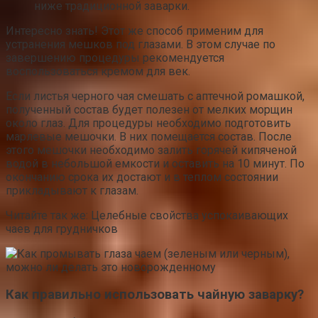
ниже традиционной заварки.
Интересно знать! Этот же способ применим для
устранения мешков под глазами. В этом случае по
завершению процедуры рекомендуется
воспользоваться кремом для век.
Если листья черного чая смешать с аптечной ромашкой,
полученный состав будет полезен от мелких морщин
около глаз. Для процедуры необходимо подготовить
марлевые мешочки. В них помещается состав. После
этого мешочки необходимо залить горячей кипяченой
водой в небольшой емкости и оставить на 10 минут. По
окончанию срока их достают и в теплом состоянии
прикладывают к глазам.
Читайте так же: Целебные свойства успокаивающих
чаев для грудничков
Как правильно использовать чайную заварку?