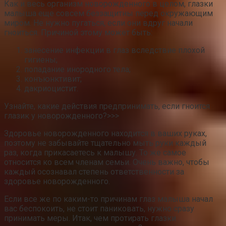
Как и весь организм новорожденного в целом, глазки
малыша еще совсем беззащитны перед окружающим
миром. Не нужно пугаться, если они вдруг начали
гноиться. Причиной этому может быть:
занесение инфекции в глаз вследствие плохой
гигиены;
попадание инородного тела;
конъюнктивит;
дакриоцистит.
Узнайте, какие действия предпринимать, если гноится
глазик у новорожденного?>>>
Здоровье новорожденного находится в ваших руках,
поэтому не забывайте тщательно мыть руки каждый
раз, когда прикасаетесь к малышу. То же самое
относится ко всем членам семьи. Очень важно, чтобы
каждый осознавал степень ответственности за
здоровье новорожденного.
Если все же по каким-то причинам глаз малыша начал
вас беспокоить, не стоит паниковать, нужно сразу
принимать меры. Итак, чем протирать глазки