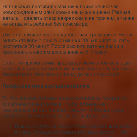
Нет никаких противопоказаний к применению чая
новорожденным или беременным женщинам. Главная
деталь – сделать отвар некрепким и не горячим, а также
не оставлять ребенка без присмотра.
Для этого лучше всего подойдет чай с ромашкой. Нужно
залить столовую ложку ромашки 200 мл кипятка, дать
настояться 30 минут. После смочить ватные диски и
приложить к местам воспаления на 5-7 минут.
Совет по применению: процедуру можно повторять до
пяти раз в день, оптимальное количествло – 4, а делать
промывание глаз чаем ребенку должен взрослый.
Профилактика конъюнктивита
То, что человек заболел конъюнктивитом, говорит об
ослабленном иммунитете. Чтобы болезнь не
повторялась вновь и вновь, следует соблюдать ряд
профилактических мер после выздоровления:
Нужно следить за количеством слезной жидкости
в глазу. Определить дефицит очень просто — это