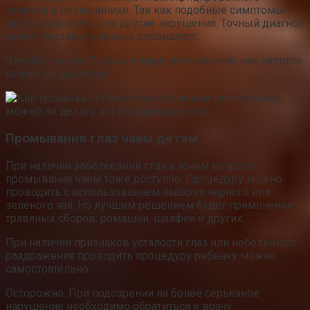
лечения в поликлинике. Так как подобные симптомы
могут указывать и на другие нарушения. Точный диагноз
может поставить только специалист.
Читайте так же: Польза и вред крепкого чая, как напиток
влияет на давление
Промывания глаз чаем детям
При наличии заболеваний глаз в юном возрасте
промывание чаем тоже доступно. Процедуру можно
проводить с использованием заварки черного или
зеленого чая. Но лучшим решением будет применение
травяных сборов: ромашки, шалфея и других.
При наличии признаков усталости глаз или небольшого
раздражения проводить процедуру ребенку можно
самостоятельно.
Осторожно. При подозрении на более серьезное
нарушение необходимо обратиться к врачу.