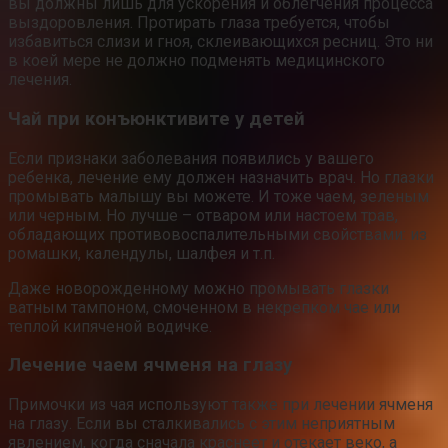
вы должны лишь для ускорения и облегчения процесса
выздоровления. Протирать глаза требуется, чтобы
избавиться слизи и гноя, склеивающихся ресниц. Это ни
в коей мере не должно подменять медицинского
лечения.
Чай при конъюнктивите у детей
Если признаки заболевания появились у вашего
ребенка, лечение ему должен назначить врач. Но глазки
промывать малышу вы можете. И тоже чаем, зеленым
или черным. Но лучше – отваром или настоем трав,
обладающих противовоспалительными свойствами: из
ромашки, календулы, шалфея и т.п.
Даже новорожденному можно промывать глазки
ватным тампоном, смоченном в некрепком чае или
теплой кипяченой водичке.
Лечение чаем ячменя на глазу
Примочки из чая используют также при лечении ячменя
на глазу. Если вы сталкивались с этим неприятным
явлением, когда сначала краснеет и отекает веко, а