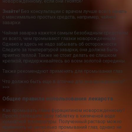
новорожденному, если они гноятся?
Знайте!
Без консультации с врачом лучше всего начать
с максимально простых средств, например, чайной
заварки.
Чайная заварка кажется самым безобидным средством
из всего, чем промывают глазки новорожденным.
Однако и здесь не надо забывать об осторожности.
Следите за температурой заварки, она должна быть
приятно теплой. Также не стоит делать ее слишком
крепкой, придерживайтесь во всем золотой середины.
Также рекомендуют применять для промывания глаз
Что должно быть еще в аптечке для новорожденного?
>>>
Общие правила использования лекарств
Как промывать глаза фурацилином новорожденному?
Просто разведите одну таблетку в кипяченой воде
комнатной температуры. Полученный раствор можно
применять на несколько промываний глаз, однако не