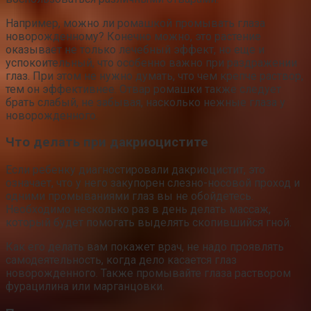
Например, можно ли ромашкой промывать глаза
новорожденному? Конечно можно, это растение
оказывает не только лечебный эффект, но еще и
успокоительный, что особенно важно при раздражении
глаз. При этом не нужно думать, что чем крепче раствор,
тем он эффективнее. Отвар ромашки также следует
брать слабый, не забывая, насколько нежные глаза у
новорожденного.
Что делать при дакриоцистите
Если ребенку диагностировали дакриоцистит, это
означает, что у него закупорен слезно-носовой проход и
одними промываниями глаз вы не обойдетесь.
Необходимо несколько раз в день делать массаж,
который будет помогать выделять скопившийся гной.
Как его делать вам покажет врач, не надо проявлять
самодеятельность, когда дело касается глаз
новорожденного. Также промывайте глаза раствором
фурацилина или марганцовки.