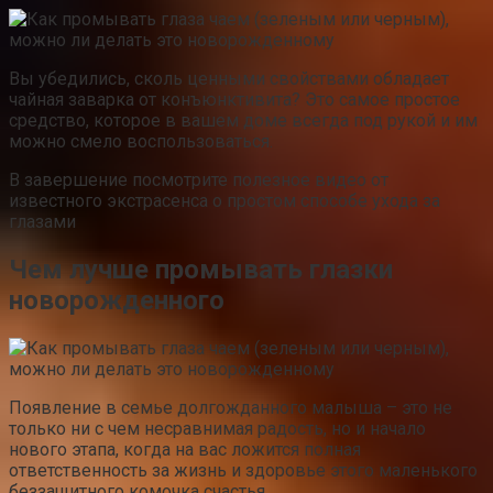
Вы убедились, сколь ценными свойствами обладает
чайная заварка от конъюнктивита? Это самое простое
средство, которое в вашем доме всегда под рукой и им
можно смело воспользоваться.
В завершение посмотрите полезное видео от
известного экстрасенса о простом способе ухода за
глазами
Чем лучше промывать глазки
новорожденного
Появление в семье долгожданного малыша – это не
только ни с чем несравнимая радость, но и начало
нового этапа, когда на вас ложится полная
ответственность за жизнь и здоровье этого маленького
беззащитного комочка счастья.