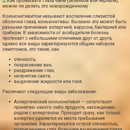
Конъюнктивитом называют воспаление слизистой
оболочки глаза, конъюнктивы. Вызвано это может быть
разными причинами: аллергией, вирусом, бактерией или
грибком. В зависимости от возбудителя болезнь
протекает с небольшими отличиями друг от друга,
однако все виды характеризуются общим набором
симптомов, это такие, как:
отечность;
покраснение век;
раздражение глаз;
неприятие света;
выделение жидкости или гноя.
Различают следующие виды заболевания::
Аллергический конъюнктивит — сопутствует
принятию какого-либо продукта, нахождению
рядом с аллергеном. Проходит сразу, как только
аллерген удаляется из места пребывания
организма. Характеризуется острой отечностью,
покраснением глаз, большим выделением слизи,