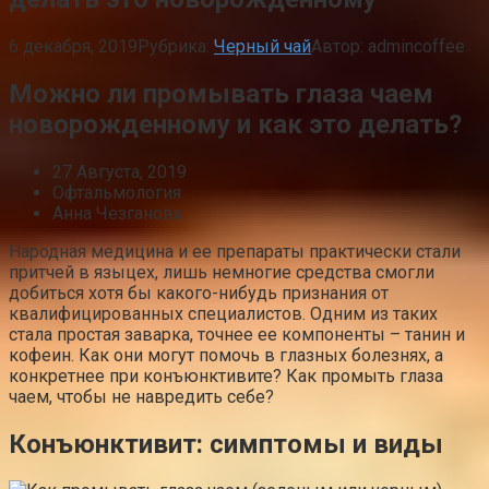
6 декабря, 2019
Рубрика:
Черный чай
Автор:
admincoffee
Можно ли промывать глаза чаем
новорожденному и как это делать?
27 Августа, 2019
Офтальмология
Анна Чезганова
Народная медицина и ее препараты практически стали
притчей в языцех, лишь немногие средства смогли
добиться хотя бы какого-нибудь признания от
квалифицированных специалистов. Одним из таких
стала простая заварка, точнее ее компоненты – танин и
кофеин. Как они могут помочь в глазных болезнях, а
конкретнее при конъюнктивите? Как промыть глаза
чаем, чтобы не навредить себе?
Конъюнктивит: симптомы и виды