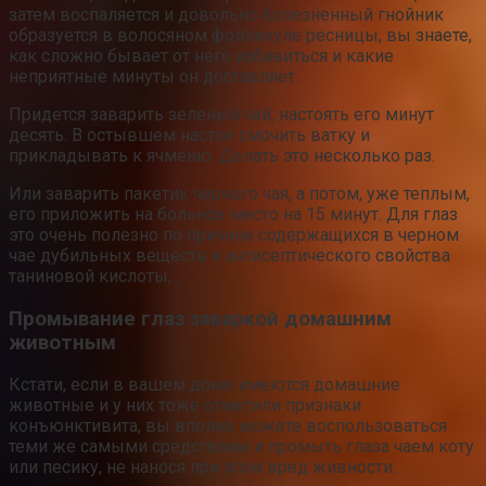
затем воспаляется и довольно болезненный гнойник
образуется в волосяном фолликуле ресницы, вы знаете,
как сложно бывает от него избавиться и какие
неприятные минуты он доставляет.
Придется заварить зеленый чай, настоять его минут
десять. В остывшем настое смочить ватку и
прикладывать к ячменю. Делать это несколько раз.
Или заварить пакетик черного чая, а потом, уже теплым,
его приложить на больное место на 15 минут. Для глаз
это очень полезно по причине содержащихся в черном
чае дубильных веществ и антисептического свойства
таниновой кислоты, .
Промывание глаз заваркой домашним
животным
Кстати, если в вашем доме имеются домашние
животные и у них тоже отметили признаки
конъюнктивита, вы вполне можете воспользоваться
теми же самыми средствами и промыть глаза чаем коту
или песику, не нанося при этом вред живности.