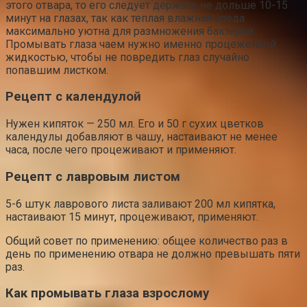
этого отвара, то его следует держать не дольше 10-15
минут на глазах, так как теплая влажная среда
максимально уютна для размножения бактерий.
Промывать глаза чаем нужно именно процеженной
жидкостью, чтобы не повредить глаз случайно
попавшим листком.
Рецепт с календулой
Нужен кипяток — 250 мл. Его и 50 г сухих цветков
календулы добавляют в чашу, настаивают не менее
часа, после чего процеживают и применяют.
Рецепт с лавровым листом
5-6 штук лаврового листа заливают 200 мл кипятка,
настаивают 15 минут, процеживают, применяют.
Общий совет по применению: общее количество раз в
день по применению отвара не должно превышать пяти
раз.
Как промывать глаза взрослому