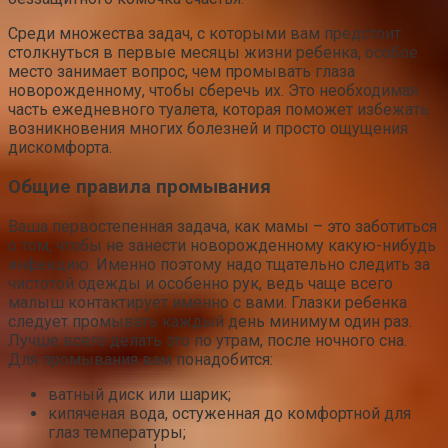
Среди множества задач, с которыми вам предстоит
столкнуться в первые месяцы жизни ребенка, особое
место занимает вопрос, чем промывать глаза
новорожденному, чтобы сберечь их. Это необходимая
часть ежедневного туалета, которая поможет избежать
возникновения многих болезней и просто ощущения
дискомфорта.
Общие правила промывания
Ваша первостепенная задача, как мамы – это заботиться
о том, чтобы не занести новорожденному какую-нибудь
инфекцию. Именно поэтому надо тщательно следить за
чистотой одежды и особенно рук, ведь чаще всего
малыш контактирует именно с вами. Глазки ребенка
следует промывать каждый день минимум один раз.
Лучше всего делать это по утрам, после ночного сна.
Для промывания вам понадобится:
ватный диск или шарик;
кипяченая вода, остуженная до комфортной для
глаз температуры;