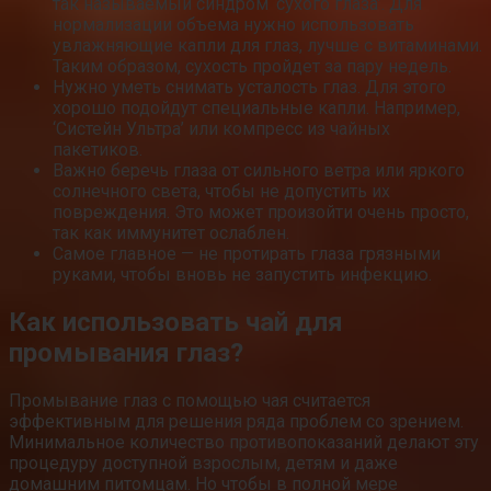
так называемый синдром ‘сухого глаза’. Для
нормализации объема нужно использовать
увлажняющие капли для глаз, лучше с витаминами.
Таким образом, сухость пройдет за пару недель.
Нужно уметь снимать усталость глаз. Для этого
хорошо подойдут специальные капли. Например,
‘Систейн Ультра’ или компресс из чайных
пакетиков.
Важно беречь глаза от сильного ветра или яркого
солнечного света, чтобы не допустить их
повреждения. Это может произойти очень просто,
так как иммунитет ослаблен.
Самое главное — не протирать глаза грязными
руками, чтобы вновь не запустить инфекцию.
Как использовать чай для
промывания глаз?
Промывание глаз с помощью чая считается
эффективным для решения ряда проблем со зрением.
Минимальное количество противопоказаний делают эту
процедуру доступной взрослым, детям и даже
домашним питомцам. Но чтобы в полной мере