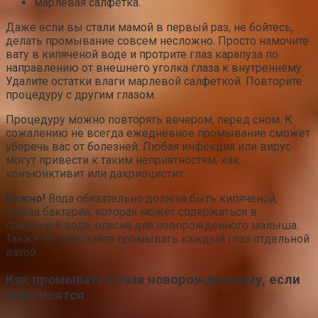
марлевая салфетка.
Даже если вы стали мамой в первый раз, не бойтесь,
делать промывание совсем несложно. Просто намочите
вату в кипяченой воде и протрите глаз карапуза по
направлению от внешнего уголка глаза к внутреннему.
Удалите остатки влаги марлевой салфеткой. Повторите
процедуру с другим глазом.
Процедуру можно повторять вечером, перед сном. К
сожалению не всегда ежедневное промывание сможет
уберечь вас от болезней. Любая инфекция или вирус
могут привести к таким неприятностям, как
конъюнктивит или дакриоцистит.
Важно!
Вода обязательно должна быть кипяченой,
любая бактерия, которая может содержаться в
проточной воде, опасна для новорожденного малыша.
Также не забывайте промывать каждый глаз отдельной
ватой.
Как промывать глаза новорожденному, если
они гноятся