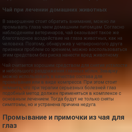
Чай при лечении домашних животных
В завершение стоит обратить внимание, можно ли
промывать глаза чаем домашним питомцам. Согласно
наблюдениям ветеринаров, чай оказывает такое же
благотворное воздействие на глаза животных, как на
человека. Поэтому, обнаружив у четвероногого друга
признаки проблем со зрением, можно воспользоваться
этим средством без риска нанести вред животному.
Чай считается хорошим средством для снятия усталости
и небольшого раздражения глазных яблок. Заварку
можно использовать в качестве состава для
промывания или в виде компресса. При этом стоит
помнить, что при терапии серьезных болезней глаз
подобный метод должен применяться в комплексе с
основным лечением. Тогда будут не только сняты
симптомы, но и устранена причина недуга.
Промывание и примочки из чая для
глаз