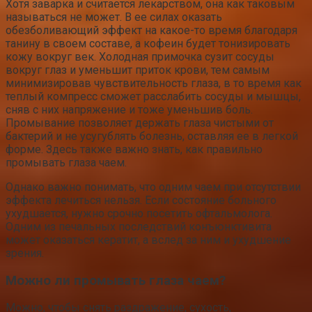
Хотя заварка и считается лекарством, она как таковым
называться не может. В ее силах оказать
обезболивающий эффект на какое-то время благодаря
танину в своем составе, а кофеин будет тонизировать
кожу вокруг век. Холодная примочка сузит сосуды
вокруг глаз и уменьшит приток крови, тем самым
минимизировав чувствительность глаза, в то время как
теплый компресс сможет расслабить сосуды и мышцы,
сняв с них напряжение и тоже уменьшив боль.
Промывание позволяет держать глаза чистыми от
бактерий и не усугублять болезнь, оставляя ее в легкой
форме. Здесь также важно знать, как правильно
промывать глаза чаем.
Однако важно понимать, что одним чаем при отсутствии
эффекта лечиться нельзя. Если состояние больного
ухудшается, нужно срочно посетить офтальмолога.
Одним из печальных последствий конъюнктивита
может оказаться кератит, а вслед за ним и ухудшение
зрения.
Можно ли промывать глаза чаем?
Можно, чтобы снять раздражение, сухость,