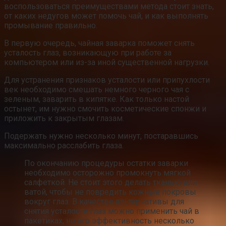
воспользоваться преимуществами метода стоит знать,
от каких недугов может помочь чай, и как выполнять
промывание правильно.
В первую очередь, чайная заварка поможет снять
усталость глаз, возникающую при работе за
компьютером или из-за иной существенной нагрузки.
Для устранения признаков усталости или припухлости
век необходимо смешать немного черного чая с
зеленым, заварить в кипятке. Как только настой
остынет, им нужно смочить косметические спонжи и
приложить к закрытым глазам.
Подержать нужно несколько минут, постаравшись
максимально расслабить глаза.
По окончанию процедуры остатки заварки
необходимо осторожно промокнуть мягкой
салфеткой. Не стоит этого делать тканью или
ватой, чтобы не повредить кожные покровы
вокруг глаз. В качестве альтернативы для
снятия усталости глаз можно применить чай в
пакетиках, но его эффективность несколько