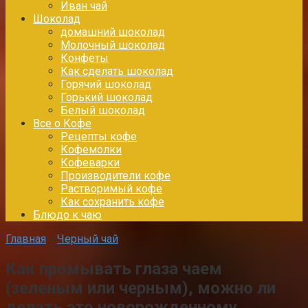
Иван чай
Шоколад
домашний шоколад
Молочный шоколад
Конфеты
Как сделать шоколад
Горячий шоколад
Горький шоколад
Белый шоколад
Все о Кофе
Рецепты кофе
Кофемолки
Кофеварки
Производители кофе
Растворимый кофе
Как сохранить кофе
Блюдо к чаю
Главная
»
Черный чай
Как промывать глаза чаем
(зеленым или черным), можно ли
делать это новорожденному