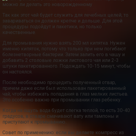
Так как этот чай будет служить для лечебных целей, то
завариваться он должен крепче и дольше. Для этой
процедуры подойдут и пакетики, но только
качественные.
Для промывания нужно взять 200 мл кипятка. Нужен
именно кипяток, потому что только при нем погибают
болезнетворные бактерии. Затем залить его в чашу и
добавить 2 столовые ложки листового чая или 2-3
штуки пакетированного. Подождать 10-15 минут, чтобы
он настоялся.
После необходимо процедить полученный отвар,
причем даже если был использован пакетированный
чай, чтобы избежать попадания в глаз мелких листьев.
Это особенно важно при промывании глаз ребенку.
Когда на ощупь вода будет слегка теплой, то есть 30-40
градусов, в отваре смачивают вату или тампоны и
приступают к промыванию..
Совет по применению: если вы делаете компресс из