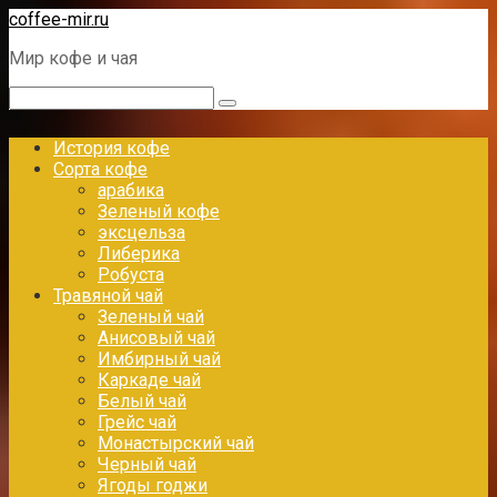
Перейти
coffee-mir.ru
к
Мир кофе и чая
контенту
Поиск:
История кофе
Сорта кофе
арабика
Зеленый кофе
эксцельза
Либерика
Робуста
Травяной чай
Зеленый чай
Анисовый чай
Имбирный чай
Каркаде чай
Белый чай
Грейс чай
Монастырский чай
Черный чай
Ягоды годжи