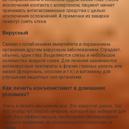
исключения контакта с аллергеном, пациент начнет
принимать антигистаминные средства с целью
исключения осложнений. А примочки из заварки
помогут снять отеки.
Вирусный
Связан с ослаблением иммунитета и поражением
организма другим вирусным заболеванием. Страдает,
обычно, один глаз. Выделяются слезы и небольшое
количество жидкой слизи. Для лечения назначаются
антивирусные препараты в форме глазных капель или
мазей (флореналь, оксолин и т.п.) и витамины для
улучшения защитных сил организма.
Как лечить конъюнктивит в домашних
условиях?
Учить и лечить мы умеем все. Это известно давно. Так
вот, чтобы тот способ лечения, который вы изберете для
себя, был эффективным, необходимо своевременно
обратить внимание на появляющиеся симптомы в
глазах: