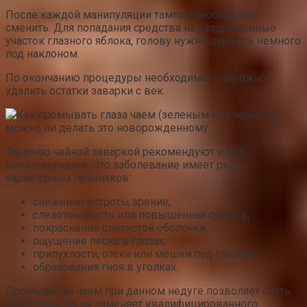
После каждой манипуляции тампон необходимо
сменить. Для попадания средства на раздраженные
участок глазного яблока, голову нужно держать немного
под наклоном.
По окончанию процедуры необходимо осторожно
удалить остатки заварки с век.
Терапию чайной заваркой рекомендуют и при
конъюнктивите. Это заболевание имеет ряд
характерных признаков:
снижение остроты зрение;
слезоточивость или повышенная сухость;
покраснение слизистой оболочки;
ощущение песка в глазах;
припухлости, отеки или мешки под глазами;
образования гноя в уголках.
Промывание чаем при данном недуге позволяет снять
симптомы, но не заменяет квалифицированного