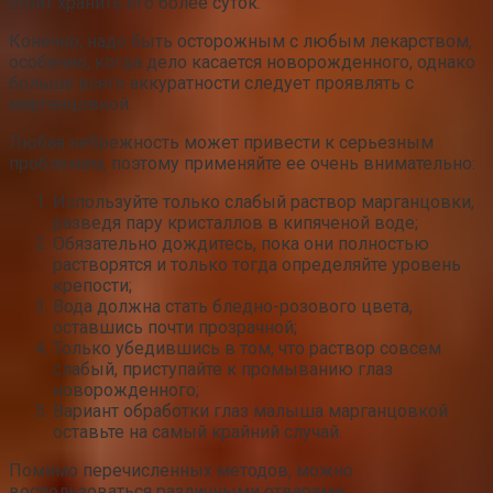
стоит хранить его более суток.
Конечно, надо быть осторожным с любым лекарством,
особенно, когда дело касается новорожденного, однако
больше всего аккуратности следует проявлять с
марганцовкой.
Любая небрежность может привести к серьезным
проблемам, поэтому применяйте ее очень внимательно:
Используйте только слабый раствор марганцовки,
разведя пару кристаллов в кипяченой воде;
Обязательно дождитесь, пока они полностью
растворятся и только тогда определяйте уровень
крепости;
Вода должна стать бледно-розового цвета,
оставшись почти прозрачной;
Только убедившись в том, что раствор совсем
слабый, приступайте к промыванию глаз
новорожденного;
Вариант обработки глаз малыша марганцовкой
оставьте на самый крайний случай.
Помимо перечисленных методов, можно
воспользоваться различными отварами.