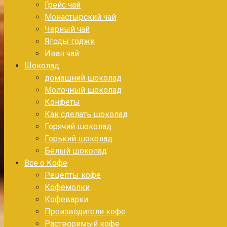
Грейс чай
Монастырский чай
Черный чай
Ягоды годжи
Иван чай
Шоколад
домашний шоколад
Молочный шоколад
Конфеты
Как сделать шоколад
Горячий шоколад
Горький шоколад
Белый шоколад
Все о Кофе
Рецепты кофе
Кофемолки
Кофеварки
Производители кофе
Растворимый кофе