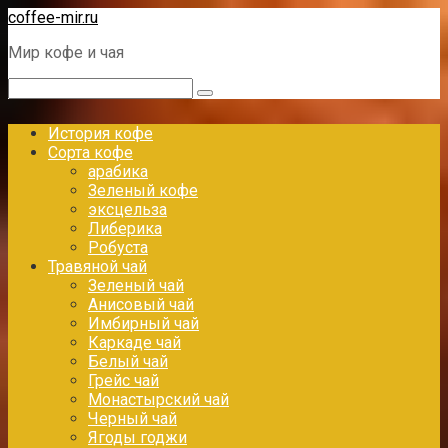
Перейти
coffee-mir.ru
к
Мир кофе и чая
контенту
Поиск:
История кофе
Сорта кофе
арабика
Зеленый кофе
эксцельза
Либерика
Робуста
Травяной чай
Зеленый чай
Анисовый чай
Имбирный чай
Каркаде чай
Белый чай
Грейс чай
Монастырский чай
Черный чай
Ягоды годжи