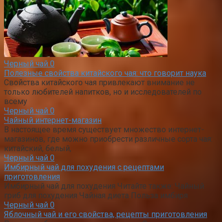
Черный чай
0
Полезные свойства китайского чая: что говорит наука
Свойства китайского чая привлекают внимание не
только любителей напитков, но и исследователей по
всему
Черный чай
0
Чайный интернет-магазин
В настоящее время существует множество интернет-
магазинов, где можно приобрести различные сорта чая:
китайский, белый,
Черный чай
0
Имбирный чай для похудения с рецептами
приготовления
Имбирный чай для похудения Читайте также: Чайный
гриб для похудения Чайная диета Польза имбиря
Черный чай
0
Яблочный чай и его свойства, рецепты приготовления