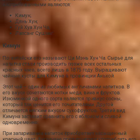
востребованными являются:
Кимун;
Дянь Хун;
Гуй Хуа Хун Ча;
Лапсанг Сушонг.
Кимун
По-китайски его называют Ци Мэнь Хун Ча. Сырьё для
напитка стали производить позже всех остальных
красных чаев, всего лишь в 1875 году. Выращивают
чайные кусты для Кимуна в провинции Аньхой.
Этот чай – один из любимых англичанами напитков. В
его вкусе сочетаются нотки меда, вина и фруктов.
Изюминкой одного сорта является привкус сосны,
который так ценится его почитателями. Другой
отличается мягким вкусом сухофруктов. Третий вид
Кимуна заставит сравнить его с яблоком и сливой
одновременно.
При запаривании напиток приобретает насыщенный
красный цвет. Англичане предпочитают употреблять его