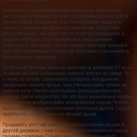
Экономные хозяева решили тщательно просушить
листья чая, успевшие сильно проферментироваться. А
потом, перед продажей, они попробовали заварить
напиток. Каково же было их удивление, когда они
почувствовали, что вкус чая от этого не ухудшился, а
скорее наоборот, стал интереснее, насыщеннее,
приятнее. С той поры, гласит первая легенда, красный
чай стал производиться уже на законных основаниях и
получил своё название.
По второй легенде один из крестьян в далёком XV веке
оставил на ночь собранные чайные листья на улице. Тут
к нему на ночлег завалились солдаты, которые не
придумали ничего лучше, чем улечься спать прямо на
чайную кучу. Наутро крестьянин очень расстроился,
увидев такое кощунство. Но это был экономный хозяин,
он решил не выбрасывать испорченное сырьё. Чтобы
высушить чай, он использовал сосновые дрова. Сырьё
приобрело специфический аромат дыма.
Продавать этот чай находчивый крестьянин решил в
другой деревне – ему стыдно было позориться перед
своими соседями. Однако зря он так переживал!