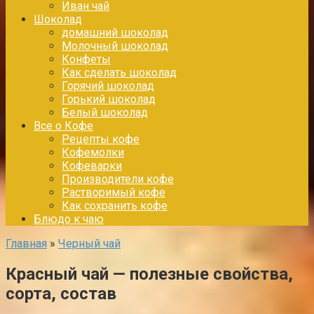
Иван чай
Шоколад
домашний шоколад
Молочный шоколад
Конфеты
Как сделать шоколад
Горячий шоколад
Горький шоколад
Белый шоколад
Все о Кофе
Рецепты кофе
Кофемолки
Кофеварки
Производители кофе
Растворимый кофе
Как сохранить кофе
Блюдо к чаю
Главная
»
Черный чай
Красный чай — полезные свойства,
сорта, состав