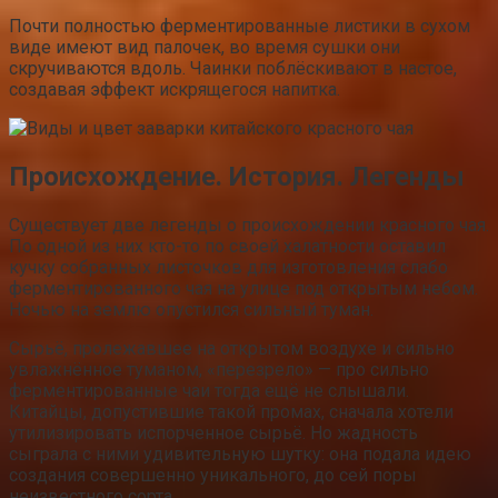
Почти полностью ферментированные листики в сухом
виде имеют вид палочек, во время сушки они
скручиваются вдоль. Чаинки поблёскивают в настое,
создавая эффект искрящегося напитка.
Происхождение. История. Легенды
Существует две легенды о происхождении красного чая.
По одной из них кто-то по своей халатности оставил
кучку собранных листочков для изготовления слабо
ферментированного чая на улице под открытым небом.
Ночью на землю опустился сильный туман.
Сырьё, пролежавшее на открытом воздухе и сильно
увлажнённое туманом, «перезрело» — про сильно
ферментированные чаи тогда ещё не слышали.
Китайцы, допустившие такой промах, сначала хотели
утилизировать испорченное сырьё. Но жадность
сыграла с ними удивительную шутку: она подала идею
создания совершенно уникального, до сей поры
неизвестного сорта.