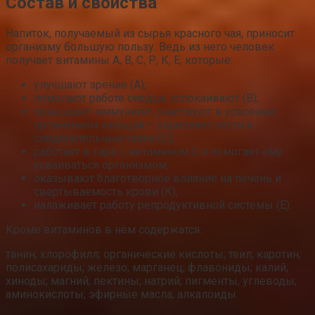
Состав и свойства
Напиток, получаемый из сырья красного чая, приносит
организму большую пользу. Ведь из него человек
получает витамины А, В, С, Р, К, Е, которые:
улучшают зрение (А);
помогают работе сердца, успокаивают (В);
повышают иммунитет, участвуют в усвоении
организмом кальция – укрепляет кости и
соединительные ткани (С);
работает в паре с витамином С и помогает ему
усваиваться организмом;
оказывают благотворное влияние на печень и
свертываемость крови (К);
налаживает работу репродуктивной системы (Е).
Кроме витаминов в нём содержатся:
танин; хлорофилл; органические кислоты; теил; каротин;
полисахариды; железо; марганец; флавониды; калий;
хиноды; магний; пектины; натрий; пигменты, углеводы;
аминокислоты; эфирные масла; алкалоиды.