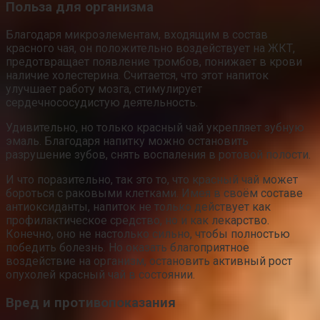
Польза для организма
Благодаря микроэлементам, входящим в состав
красного чая, он положительно воздействует на ЖКТ,
предотвращает появление тромбов, понижает в крови
наличие холестерина. Считается, что этот напиток
улучшает работу мозга, стимулирует
сердечнососудистую деятельность.
Удивительно, но только красный чай укрепляет зубную
эмаль. Благодаря напитку можно остановить
разрушение зубов, снять воспаления в ротовой полости.
И что поразительно, так это то, что красный чай может
бороться с раковыми клетками. Имея в своём составе
антиоксиданты, напиток не только действует как
профилактическое средство, но и как лекарство.
Конечно, оно не настолько сильно, чтобы полностью
победить болезнь. Но оказать благоприятное
воздействие на организм, остановить активный рост
опухолей красный чай в состоянии.
Вред и противопоказания