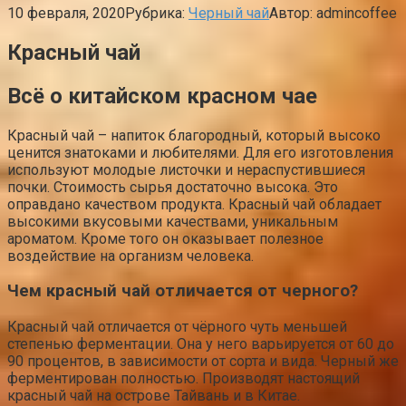
10 февраля, 2020
Рубрика:
Черный чай
Автор:
admincoffee
Красный чай
Всё о китайском красном чае
Красный чай – напиток благородный, который высоко
ценится знатоками и любителями. Для его изготовления
используют молодые листочки и нераспустившиеся
почки. Стоимость сырья достаточно высока. Это
оправдано качеством продукта. Красный чай обладает
высокими вкусовыми качествами, уникальным
ароматом. Кроме того он оказывает полезное
воздействие на организм человека.
Чем красный чай отличается от черного?
Красный чай отличается от чёрного чуть меньшей
степенью ферментации. Она у него варьируется от 60 до
90 процентов, в зависимости от сорта и вида. Черный же
ферментирован полностью. Производят настоящий
красный чай на острове Тайвань и в Китае.