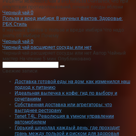
Рецепты яблочного чая и его польза Считается, что при
отсутствии противопоказаний, сочные плоды яблони
Черный чай
0
Польза и вред имбиря: 8 научных фактов: Здоровье:
РБК Стиль
8 научных фактов о пользе и вреде имбиря Что надо
знать об имбире Почему
Черный чай
0
Черный чай расширяет сосуды или нет
Черный чай расширяет сосуды или нет Автор Чайный
мастер На чтение 5 мин. Опубликовано
Поиск:
Свежие записи
Доставка готовой еды на дом: как изменился наш
подход к питанию
Идеальная выпечка к кофе: гид по выбору и
сочетаниям
Собственная доставка или агрегаторы: что
выгоднее ресторану
Tenet T4L: Революция в умном управлении
автомобилем
Горький шоколад каждый день: где проходит
грань между пользой и риском для здоровья