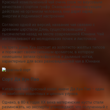
Красный измельченный чай очень схож по вкусовым
качествам с сортом гунфу. Оказывая стимулирующее
действие на организм человека, они дарят заряд
энергии и поднимают настроение.
Согласно одной из версий, название чая связано с
древним царством Дянь, существовавшим 2
тысячелетия назад на месте современной Юннани. Чай
изготавливают из молоденьких почек и листочков.
На треть Дянь Хун состоит из золотисто-желтых типсов
и поражает своим сильным ароматом, в котором
намешаны запахи сухофруктов и дымные нотки,
характерные для всех разновидностей чая в Юннани.
Сорт Да Хун Пао
Китайский чай Красный халат, иначе Да Хун Пао – один
из наиболее известных и ценных улунов.
Однако, в 80-х годах XX века материнские кусты стали
размножать, но эксперты утверждают, что полученный с