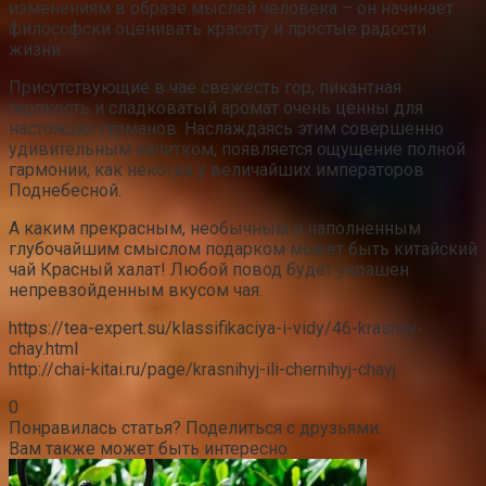
изменениям в образе мыслей человека – он начинает
философски оценивать красоту и простые радости
жизни.
Присутствующие в чае свежесть гор, пикантная
терпкость и сладковатый аромат очень ценны для
настоящих гурманов. Наслаждаясь этим совершенно
удивительным напитком, появляется ощущение полной
гармонии, как некогда у величайших императоров
Поднебесной.
А каким прекрасным, необычным и наполненным
глубочайшим смыслом подарком может быть китайский
чай Красный халат! Любой повод будет украшен
непревзойденным вкусом чая.
https://tea-expert.su/klassifikaciya-i-vidy/46-krasnyy-
chay.html
http://chai-kitai.ru/page/krasnihyj-ili-chernihyj-chayj
0
Понравилась статья? Поделиться с друзьями:
Вам также может быть интересно