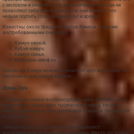
с молоком и сахаром. Зато сами китайцы никогда не
позволяют себе такой вольности: они считают, что
нельзя портить столь тонкий вкус и аромат.
Известны около тридцати сортов Кимуна. Самыми
востребованными считаются:
Кимун-хаоюй;
Хубэй-кимун;
Кимун-синья;
Хуаншань маофэн.
Сырьё чая Кимун можно отличить от других по тому, что
листочки в нём самые мелкие.
Дянь Хун
Это один из самых высокосортных чаев. Считается, что
появился он около двух тысячелетий назад. Напиток
имеет оранжевый цвет различных оттенков. Он зависит
от сорта чая.
Чайные кусты для Дянь Хуна выращивают
исключительно в провинции Юньнань. Место это входит