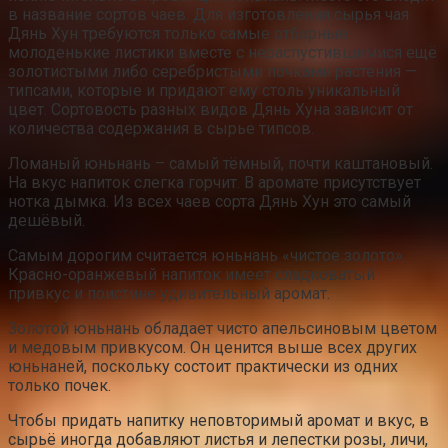
в название сортов чаев. Для изготовления сырья чая
Дянь Хун требуются только самые отборные
молоденькие листики вместе с нераспустившимися ещё
золотистыми либо серебристыми почками растения —
типсами, которые и придают ему столь уникальный
цвет. Сортовость разных видов Дянь Хуна зависит от
количества содержания в сырье типсов.
Ломаный юньнань – самый тёмный, почти каштановый.
На вкус напиток слегка горчит. В аромате присутствует
нотка дымка. Из всех чаев сорта Дянь Хун это самый
дешёвый.
Самым дорогим считается юньнань «чистое золото».
Красно-оранжевый напиток имеет сладковатый
привкус и поистине удивительный аромат.
Золотой юньнань обладает чисто апельсиновым цветом
и медовым привкусом. Он ценится выше всех других
юньнаней, поскольку состоит практически из одних
только почек.
Чтобы придать напитку неповторимый аромат и вкус, в
сырьё иногда добавляют листья и лепестки розы, личи,