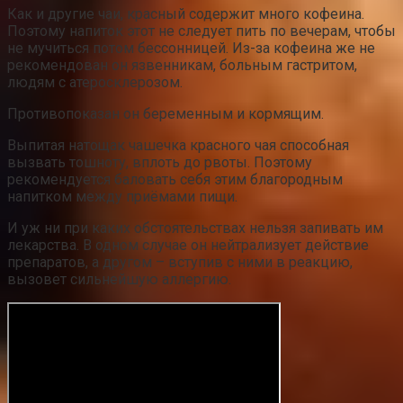
Как и другие чаи, красный содержит много кофеина.
Поэтому напиток этот не следует пить по вечерам, чтобы
не мучиться потом бессонницей. Из-за кофеина же не
рекомендован он язвенникам, больным гастритом,
людям с атеросклерозом.
Противопоказан он беременным и кормящим.
Выпитая натощак чашечка красного чая способная
вызвать тошноту, вплоть до рвоты. Поэтому
рекомендуется баловать себя этим благородным
напитком между приёмами пищи.
И уж ни при каких обстоятельствах нельзя запивать им
лекарства. В одном случае он нейтрализует действие
препаратов, а другом – вступив с ними в реакцию,
вызовет сильнейшую аллергию.