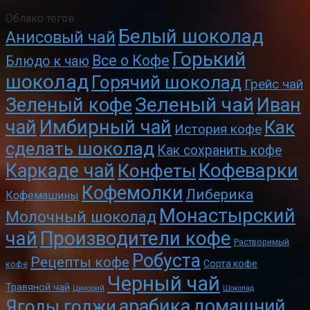
Облако тегов
Белый шоколад
Анисовый чай
Горький
Все о Кофе
Блюдо к чаю
шоколад
Горячий шоколад
Грейс чай
Зеленый чай
Зеленый кофе
Иван
чай
Имбирный чай
Как
История кофе
сделать шоколад
Как сохранить кофе
Кофеварки
Каркаде чай
Конфеты
Кофемолки
Либерика
Кофемашины
Монастырский
Молочный шоколад
чай
Производители кофе
Растворимый
Робуста
Рецепты кофе
Сорта кофе
кофе
Черный чай
Травяной чай
Цикорий
Шоколад
арабика
домашний
Ягоды годжи