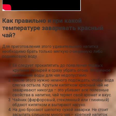
Как правильно и при какой
температуре заваривать красный
чай?
Для приготовления этого удивительного напитка
необходимо брать только мягкую очищенную либо
родниковую воду.
Её следует прокипятить до появления первых
крупных пузырей и сразу убрать огонь. Вторичное
кипячение воды для чая недопустимо.
После этого нужно немного подождать, чтобы вода
слегка остыла. Крутым кипятком красный чай не
заваривают никогда – это убивает все полезные
свойства в напитке, чай теряет свой аромат и вкус.
Чайник (фарфоровый, стеклянный или глиняный)
обдают кипятком и вытирают насухо.
На дно бросают шепотку сухой заварки. Не стоит
засыпать слишком много чая – крепкий напиток