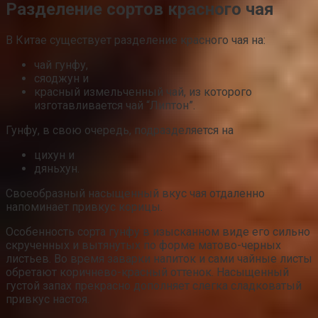
Разделение сортов красного чая
В Китае существует разделение красного чая на:
чай гунфу,
сяоджун и
красный измельченный чай, из которого
изготавливается чай “Липтон”.
Гунфу, в свою очередь, подразделяется на
цихун и
дяньхун.
Своеобразный насыщенный вкус чая отдаленно
напоминает привкус корицы.
Особенность сорта гунфу в изысканном виде его сильно
скрученных и вытянутых по форме матово-черных
листьев. Во время заварки напиток и сами чайные листы
обретают коричнево-красный оттенок. Насыщенный
густой запах прекрасно дополняет слегка сладковатый
привкус настоя.