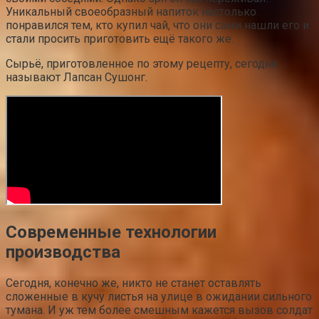
Уникальный своеобразный напиток настолько
понравился тем, кто купил чай, что они сами нашли его и
стали просить приготовить ещё такого же.
Сырьё, приготовленное по этому рецепту, сегодня
называют Лапсан Сушонг.
Современные технологии
производства
Сегодня, конечно же, никто не станет оставлять
сложенные в кучу листья на улице в ожидании сильного
тумана. И уж тем более смешным кажется вызов солдат