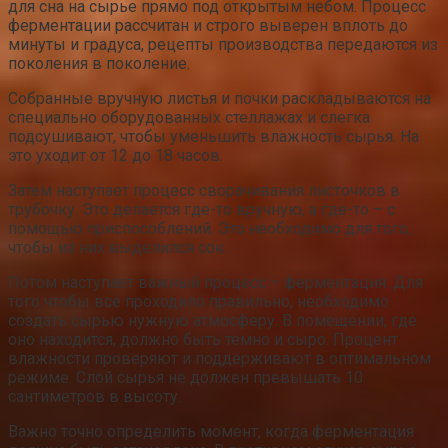
для сна на сырье прямо под открытым небом. Процесс
ферментации рассчитан и строго выверен вплоть до
минуты и градуса, рецепты производства передаются из
поколения в поколение.
Собранные вручную листья и почки раскладываются на
специально оборудованных стеллажах и слегка
подсушивают, чтобы уменьшить влажность сырья. На
это уходит от 12 до 18 часов.
Затем наступает процесс сворачивания листочков в
трубочку. Это делается где-то вручную, а где-то – с
помощью приспособлений. Это необходимо для того,
чтобы из них выделился сок.
Потом наступает важный процесс – ферментация. Для
того чтобы всё проходило правильно, необходимо
создать сырью нужную атмосферу. В помещении, где
оно находится, должно быть темно и сыро. Процент
влажности проверяют и поддерживают в оптимальном
режиме. Слой сырья не должен превышать 10
сантиметров в высоту.
Важно точно определить момент, когда ферментация