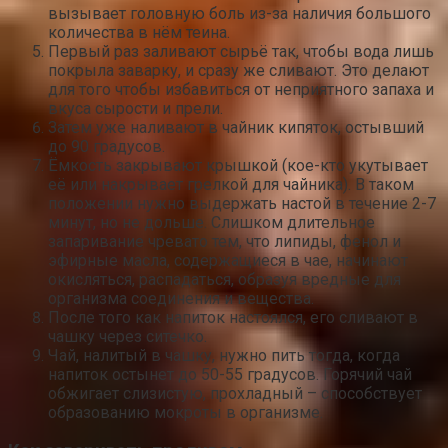
вызывает головную боль из-за наличия большого
количества в нём теина.
Первый раз заливают сырьё так, чтобы вода лишь
покрыла заварку, и сразу же сливают. Это делают
для того чтобы избавиться от неприятного запаха и
вкуса сырости и прели.
Затем уже наливают в чайник кипяток, остывший
до 90 градусов.
Ёмкость закрывают крышкой (кое-кто укутывает
её или накрывает грелкой для чайника). В таком
положении нужно выдержать настой в течение 2-7
минут, но не дольше. Слишком длительное
запаривание чревато тем, что липиды, фенол и
эфирные масла, содержащиеся в чае, начинают
окисляться, распадаться, образуя вредные для
организма соединения и вещества.
После того как напиток настоялся, его сливают в
чашку через ситечко.
Чай, налитый в чашку, нужно пить тогда, когда
напиток остынет до 50-55 градусов. Горячий чай
обжигает слизистую, прохладный – способствует
образованию мокроты в организме.