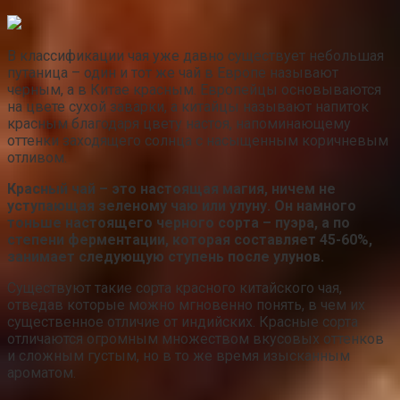
В классификации чая уже давно существует небольшая
путаница – один и тот же чай в Европе называют
черным, а в Китае красным. Европейцы основываются
на цвете сухой заварки, а китайцы называют напиток
красным благодаря цвету настоя, напоминающему
оттенки заходящего солнца с насыщенным коричневым
отливом.
Красный чай – это настоящая магия, ничем не
уступающая зеленому чаю или улуну. Он намного
тоньше настоящего черного сорта – пуэра, а по
степени ферментации, которая составляет 45-60%,
занимает следующую ступень после улунов.
Существуют такие сорта красного китайского чая,
отведав которые можно мгновенно понять, в чем их
существенное отличие от индийских. Красные сорта
отличаются огромным множеством вкусовых оттенков
и сложным густым, но в то же время изысканным
ароматом.