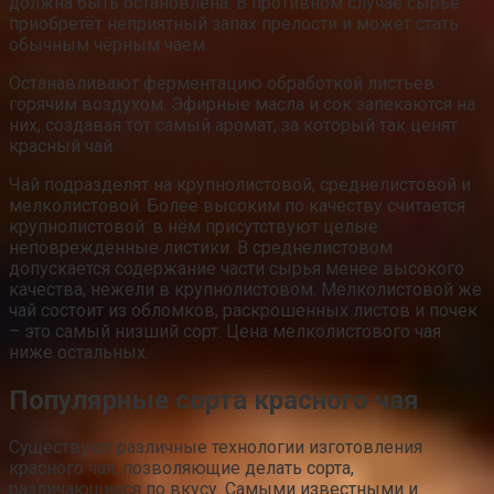
должна быть остановлена. В противном случае сырьё
приобретёт неприятный запах прелости и может стать
обычным чёрным чаем.
Останавливают ферментацию обработкой листьев
горячим воздухом. Эфирные масла и сок запекаются на
них, создавая тот самый аромат, за который так ценят
красный чай.
Чай подразделят на крупнолистовой, среднелистовой и
мелколистовой. Более высоким по качеству считается
крупнолистовой: в нём присутствуют целые
неповреждённые листики. В среднелистовом
допускается содержание части сырья менее высокого
качества, нежели в крупнолистовом. Мелколистовой же
чай состоит из обломков, раскрошенных листов и почек
– это самый низший сорт. Цена мелколистового чая
ниже остальных.
Популярные сорта красного чая
Существуют различные технологии изготовления
красного чая, позволяющие делать сорта,
различающиеся по вкусу. Самыми известными и