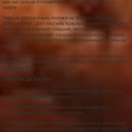
них чай сильно отличается от настоящего Красного
халата.
Чайные листья очень похожи на темных небольших
дракончиков. Цвет листьев Красного халата – синевато-
коричневый, а аромат сладкий, чистый и высокий,
напоминающий аромат хорошего выдержанного вина
или экзотических фруктов с едва уловимыми пряными
нотками.
Яркий и немного острый вкус китайского чая Красный
халат плавно переходит в восхитительное послевкусие,
отдающее фруктовыми нотками.
Свойства Да Хун Пао
Да Хун Пао обладает огромным количество лечебных
качеств, основные из которых:
способность налаживать обмен веществ и
выводить шлаки из организма.
Этот китайский улун признан совершенным, поскольку
его регулярное употребление способствует интересным