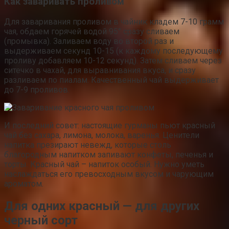
Как заваривать проливом
Для заваривания проливом в чайник кладем 7-10 грамм
чая, обдаем горячей водой 95° сразу сливаем
(промывка). Заливаем воду во второй раз и
выдерживаем секунд 10-15 (к каждому последующему
проливу добавляем 10-12 секунд). Затем сливаем через
ситечко в чахай, для выравнивания вкуса, и сразу
разливаем по пиалам. Качественный чай выдерживает
до 7-9 проливов.
И последний совет: настоящие гурманы пьют красный
чай без сахара, лимона, молока, варенья. Ценители
напитка презирают невежд, которые столь
благородным напитком запивают конфеты, печенья и
торты. Красный чай – напиток особый. Нужно уметь
наслаждаться его превосходным вкусом и чарующим
ароматом.
Для одних красный — для других
черный сорт