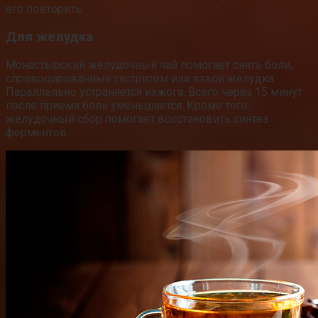
его повторить.
Для желудка
Монастырский желудочный чай помогает снять боли,
спровоцированные гастритом или язвой желудка.
Параллельно устраняется изжога. Всего через 15 минут
после приема боль уменьшается. Кроме того,
желудочный сбор помогает восстановить синтез
ферментов.