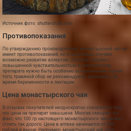
Источник фото: shutterstock.com
Противопоказания
По утверждению производителей, монастырский чай не
имеет противопоказаний, но в некоторых случаях
возможно развитие аллергии. Поэтому людям с
повышенной чувствительностью к компонентам
препарата нужно быть особенно осторожными. Кроме
того, травяной сбор не рекомендуется принимать во
время беременности и лактации.
Цена монастырского чая
В отзывах покупателей неоднократно говорится о том,
что цена на препарат завышена. Многих смущает тот
факт, что 100 гр настоящего монастырского чая может
стоить так дорого. Цена в аптеке начинается от 500
рублей и выше. Например, монастырский чай отца