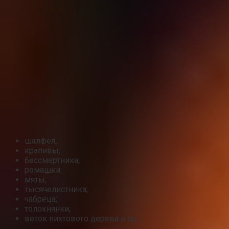
шалфея;
крапивы;
бессмертника;
ромашки;
мяты;
тысячелистника;
чабреца;
толокнянки;
веток пихтового дерева и пр.