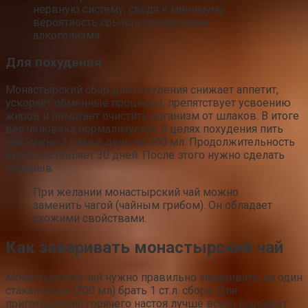
нервную систему, сводя к минимуму
вероятность срывов при лечении
алкоголизма.
Для похудения
Монастырский сбор для похудения снижает аппетит,
ускоряет обменные процессы, препятствует усвоению
жиров и помогает очистить организм от шлаков. В итоге
вес человека нормализуется. В целях похудения пить
чай нужно 3 раза в день по 200 мл. Продолжительность
курса составляет 30 дней. После этого нужно сделать
перерыв.
При желании монастырский чай можно
заменить чагой (чайным грибом). Он обладает
схожими свойствами.
Как заваривать монастырский чай
Монастырский чай нужно правильно заваривать: на один
стакан воды (200 мл) брать 1 ст.л. сбора. Для
приготовления горячего настоя лучше всего подойдет