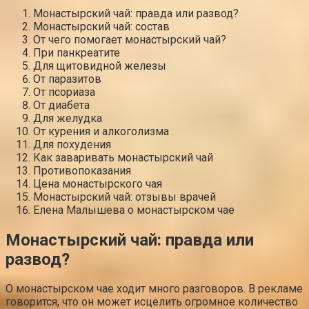
Монастырский чай: правда или развод?
Монастырский чай: состав
От чего помогает монастырский чай?
При панкреатите
Для щитовидной железы
От паразитов
От псориаза
От диабета
Для желудка
От курения и алкоголизма
Для похудения
Как заваривать монастырский чай
Противопоказания
Цена монастырского чая
Монастырский чай: отзывы врачей
Елена Малышева о монастырском чае
Монастырский чай: правда или
развод?
О монастырском чае ходит много разговоров. В рекламе
говорится, что он может исцелить огромное количество