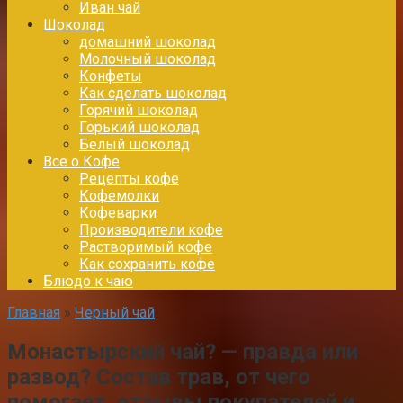
Иван чай
Шоколад
домашний шоколад
Молочный шоколад
Конфеты
Как сделать шоколад
Горячий шоколад
Горький шоколад
Белый шоколад
Все о Кофе
Рецепты кофе
Кофемолки
Кофеварки
Производители кофе
Растворимый кофе
Как сохранить кофе
Блюдо к чаю
Главная
»
Черный чай
Монастырский чай? — правда или
развод? Состав трав, от чего
помогает, отзывы покупателей и