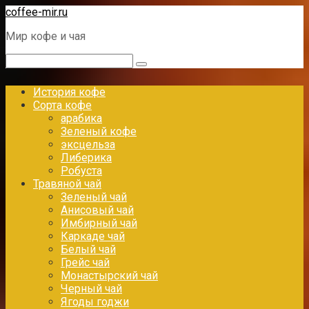
Перейти
coffee-mir.ru
к
Мир кофе и чая
контенту
Поиск:
История кофе
Сорта кофе
арабика
Зеленый кофе
эксцельза
Либерика
Робуста
Травяной чай
Зеленый чай
Анисовый чай
Имбирный чай
Каркаде чай
Белый чай
Грейс чай
Монастырский чай
Черный чай
Ягоды годжи