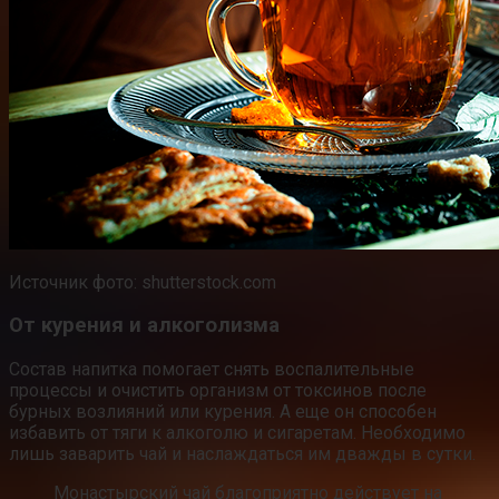
Источник фото: shutterstock.com
От курения и алкоголизма
Состав напитка помогает снять воспалительные
процессы и очистить организм от токсинов после
бурных возлияний или курения. А еще он способен
избавить от тяги к алкоголю и сигаретам. Необходимо
лишь заварить чай и наслаждаться им дважды в сутки.
Монастырский чай благоприятно действует на