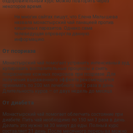
оздоровительный курс можно повторить через
некоторое время.
На многих сайтах пишут, что Елена Малышева
назвала монастырский чай панацеей против
кишечных паразитов. Однако сама
телеведущая опровергла данную
информацию.
От псориаза
Монастырский чай помогает устранить интенсивный зуд,
купировать воспалительные процессы и снять
покраснение кожных покровов при псориазе. Для
получения выраженного эффекта рекомендуется
принимать по 200 мл лечебного чая 2 раза в день.
Длительность курса — от двух недель до месяца.
От диабета
Монастырский чай помогает облегчить состояние при
диабете. Пить чай необходимо по 150 мл 3 раза в день.
Делать это нужно за 30 минут до еды. Полный курс
составляет 21 день. После месячного перерыва можно