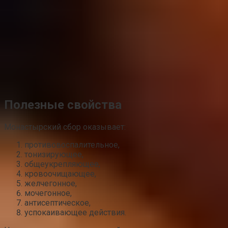
Полезные свойства
Монастырский сбор оказывает:
противовоспалительное,
тонизирующее,
общеукрепляющее,
кровоочищающее,
желчегонное,
мочегонное,
антисептическое,
успокаивающее действия.