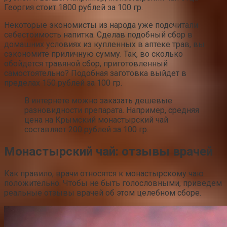
Георгия стоит 1800 рублей за 100 гр.
Некоторые экономисты из народа уже подсчитали
себестоимость напитка. Сделав подобный сбор в
домашних условиях из купленных в аптеке трав, вы
сэкономите приличную сумму. Так, во сколько
обойдется травяной сбор, приготовленный
самостоятельно? Подобная заготовка выйдет в
пределах 150 рублей за 100 гр.
В интернете можно заказать дешевые
разновидности препарата. Например, средняя
цена на Крымский монастырский чай
составляет 200 рублей за 100 гр.
Монастырский чай: отзывы врачей
Как правило, врачи относятся к монастырскому чаю
положительно. Чтобы не быть голословными, приведем
реальные отзывы врачей об этом целебном сборе.