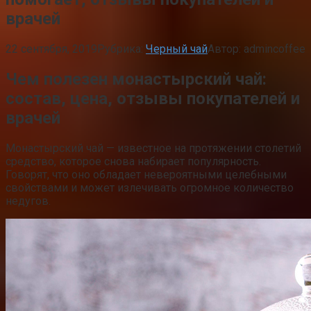
врачей
22 сентября, 2019
Рубрика:
Черный чай
Автор:
admincoffee
Чем полезен монастырский чай:
состав, цена, отзывы покупателей и
врачей
Монастырский чай — известное на протяжении столетий
средство, которое снова набирает популярность.
Говорят, что оно обладает невероятными целебными
свойствами и может излечивать огромное количество
недугов.