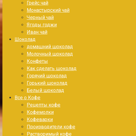
Грейс чай
Монастырский чай
Черный чай
Ягоды годжи
Иван чай
Шоколад
домашний шоколад
Молочный шоколад
Конфеты
Как сделать шоколад
Горячий шоколад
Горький шоколад
Белый шоколад
Все о Кофе
Рецепты кофе
Кофемолки
Кофеварки
Производители кофе
Растворимый кофе