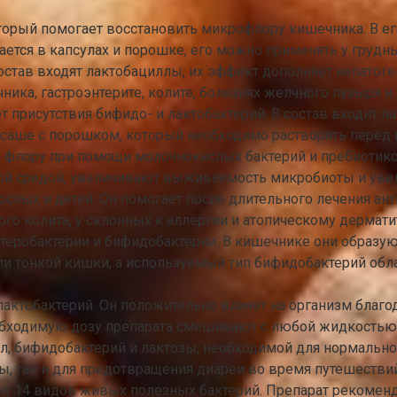
оторый помогает восстановить микрофлору кишечника. В 
кается в капсулах и порошке, его можно применять у груд
состав входят лактобациллы, их эффект дополняет непатог
ика, гастроэнтерите, колите, болезнях желчного пузыря и
 присутствия бифидо- и лактобактерий. В состав входит л
 саше с порошком, который необходимо растворять перед
 флору при помощи молочнокислых бактерий и пребиотиков
ной средой, увеличивают выживаемость микробиоты и уве
ослых и детей. Он помогает после длительного лечения ан
о колита, у склонных к аллергии и атопическому дермати
энтеробактерии и бифидобактерии. В кишечнике они образ
тли тонкой кишки, а используемый тип бифидобактерий обл
актобактерий. Он положительно влияет на организм благо
обходимую дозу препарата смешивают с любой жидкостью
лл, бифидобактерий и лактозы, необходимой для нормальн
, так и для предотвращения диареи во время путешествий
дит 14 видов живых полезных бактерий. Препарат рекоменд