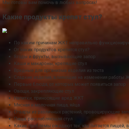
Мы готовы вам помочь в любых вопросах!
Какие продукты крепят стул?
По каким причинам ЖКТ неправильно функциониру
От каких продуктов крепится стул?
Ягоды и фрукты, вызывающие запор
Каши и макароны, крепящие стул
Вредные для организма изделия из теста
Сладкие изделия, влияющие на изменения работы 
Первые блюда, от которых может появиться запор
Овощи, закрепляющие стул
Напитки, приносящие вред ЖКТ
Мясная и молочная пища, яйца
Отвары из различных растений, провоцирующие зап
Пища, расслабляющая стул
Какие проблемы ожидают тех, кто питается пищей,