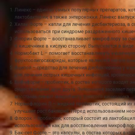
Линекс – один из самых популярных препаратов, к
лактобактерии, а также энтерококки. Линекс выпус
Хилак Форте – капли для лечения дисбактериоза, в 
использоваться при синдроме раздраженного кишечн
Флорин Форте – восстанавливает микрофлору за счет
в кишечнике в кислую сторону. Выпускается в виде
Нормобакт L – помогает восстанавливать кишечную
фруктоолигосахариды, которые являются питатель
Аципол – средство для лечения дисбактериоза у взр
для лечения острых кишечных инфекций, хроническог
Бифиформ – пробиотик, в состав которого входят 
существование друг друга. Энтерококк заселяет пе
восстанавливает микробиоту толстого кишечника.
Нормофлорин Л – жидкий пробиотик, состоящий их л
улучшает рост бактерий. Перед использованием не
Флорок – пробиотик, который состоит из лактобаци
использоваться как для восстановления микрофлоры
Бак-сет Форте – это капсулы, в состав которых вхо