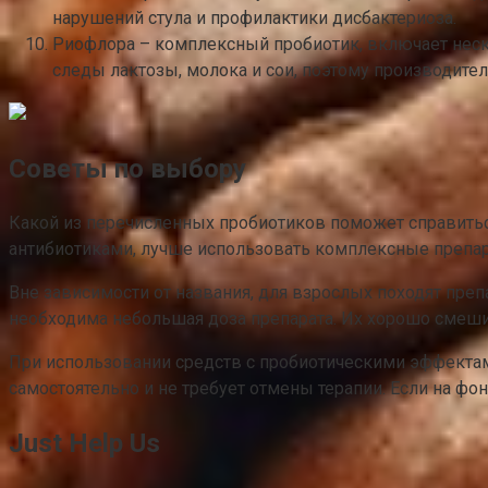
нарушений стула и профилактики дисбактериоза.
Риофлора – комплексный пробиотик, включает неско
следы лактозы, молока и сои, поэтому производите
Советы по выбору
Какой из перечисленных пробиотиков поможет справитьс
антибиотиками, лучше использовать комплексные препара
Вне зависимости от названия, для взрослых походят пре
необходима небольшая доза препарата. Их хорошо смеши
При использовании средств с пробиотическими эффектами
самостоятельно и не требует отмены терапии. Если на ф
Just Help Us