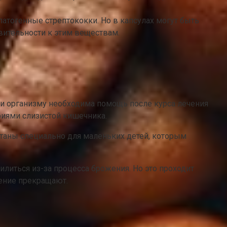
атогенные стрептококки. Но в капсулах могут быть
вительности к этим веществам.
ли организму необходима помощь после курса лечения
риями слизистой кишечника.
ботаны специально для маленьких детей, которым
литься из-за процесса брожения. Но это проходит
чение прекращают.