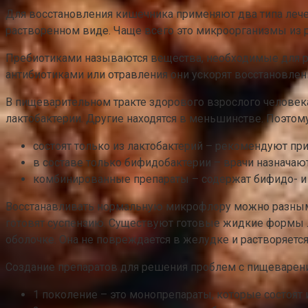
Для восстановления кишечника применяют два типа лече
растворенном виде. Чаще всего это микроорганизмы из ро
Пребиотиками называются вещества, необходимые для ро
антибиотиками или отравления они ускорят восстановлени
В пищеварительном тракте здорового взрослого человека
лактобактерии. Другие находятся в меньшинстве. Поэто
состоят только из лактобактерий – рекомендуют п
в составе только бифидобактерии – врачи назнача
комбинированные препараты – содержат бифидо- и 
Восстанавливать нормальную микрофлору можно разными
готовят суспензию. Существуют готовые жидкие формы л
оболочке. Она не повреждается в желудке и растворяется
Создание препаратов для решения проблем с пищеварен
1 поколение – это монопрепараты, которые состоят 