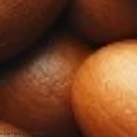
ет?
ЖКТ
ор
 вызывающей запор?