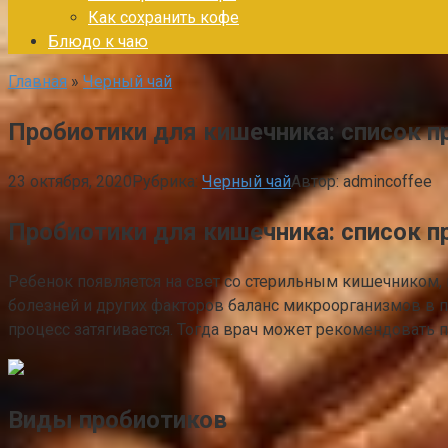
Как сохранить кофе
Блюдо к чаю
Главная
»
Черный чай
Пробиотики для кишечника: список п
23 октября, 2020
Рубрика:
Черный чай
Автор:
admincoffee
Пробиотики для кишечника: список п
Ребенок появляется на свет со стерильным кишечником, 
болезней и других факторов баланс микроорганизмов в п
процесс затягивается. Тогда врач может рекомендовать 
Виды пробиотиков