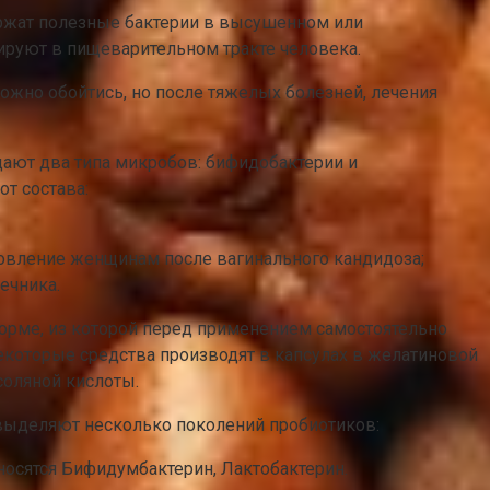
ержат полезные бактерии в высушенном или
нируют в пищеварительном тракте человека.
жно обойтись, но после тяжелых болезней, лечения
дают два типа микробов: бифидобактерии и
т состава:
новление женщинам после вагинального кандидоза;
ечника.
рме, из которой перед применением самостоятельно
екоторые средства производят в капсулах в желатиновой
соляной кислоты.
выделяют несколько поколений пробиотиков:
тносятся Бифидумбактерин, Лактобактерин.