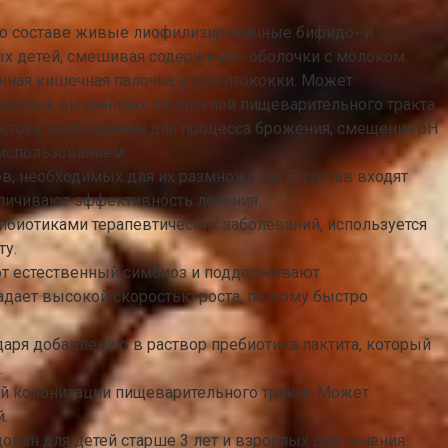
его составе живые лиофилизированные бифидо- и
ных детей, смешивая содержимое оболочки с молоком.
енная кишечная палочка и стрептококки. Может
 печени, вызванных патологией пищеварительного тракта.
актоза, необходимая для процесса брожения, смещения рН
 использованием.
, необходимых для их размножения. В состав входят
личивают эффективность лечения.
тибиотиками терапевтических заболеваний, используется
ту.
уют естественный симбиоз и поддерживают
адает высокой скоростью роста, поэтому быстро
даря добавлению в раствор пребиотика лактита, который
.
ой колонизации пищеварительного тракта. Может
.
ован для детей старше 3 лет и взрослых для лечения