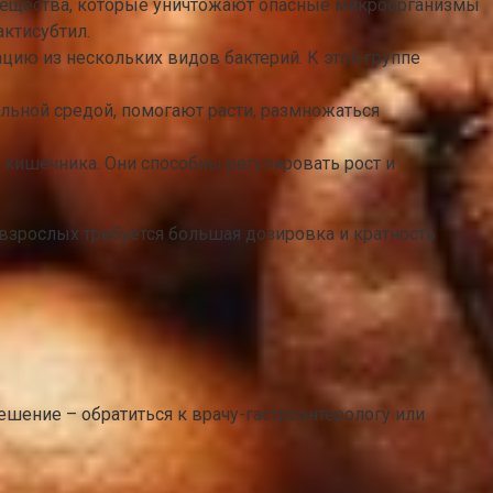
 вещества, которые уничтожают опасные микроорганизмы
актисубтил.
цию из нескольких видов бактерий. К этой группе
ельной средой, помогают расти, размножаться
 кишечника. Они способны регулировать рост и
я взрослых требуется большая дозировка и кратность
шение – обратиться к врачу-гастроэнтерологу или