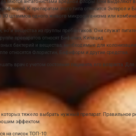
е являются антагонистами вредной флоры. Они выделяют
рофлорой. К препаратам этого типа относится Энтерол и Б
до 30 штаммов одного живого микроорганизма или комбина
, но и вещества из группы пребиотиков. Они служат питат
группе препаратов относят Бифилиз, Кипацид.
лезных бактерий и вещества, необходимые для колонизации
ппе относятся Флористин, Бифиформ и другие средства.
шать врач с учетом состояния пациента, его возраста. Дл
з которых тяжело выбрать нужный препарат. Правильное ре
хорошим эффектом.
ся на список ТОП-10: