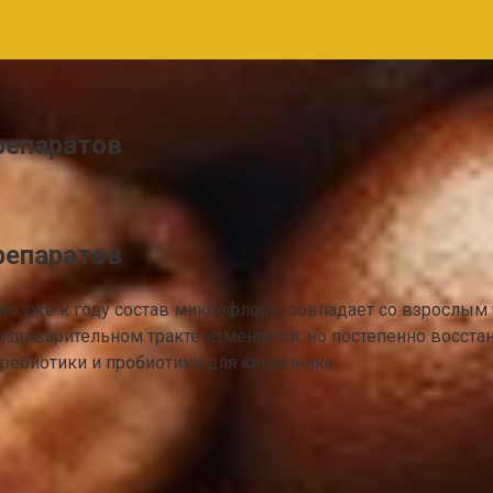
репаратов
репаратов
но уже к году состав микрофлоры совпадает со взрослым
ищеварительном тракте изменяется, но постепенно восста
пребиотики и пробиотики для кишечника.