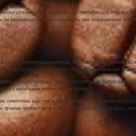
лько штаммов бифидобатерий и лактобацилл, а также неп
ль не рекомендует их использовать при повышенной чувст
я с проблемами пищеварения, зависит от заболевания. Ес
ты, где добавлен пребиотик. Он ускорит заселение бакте
параты в виде порошка, капсул или раствора. Капли разра
вать с напитками или молоком матери.
, симптомы вздутия живота, урчания, метеоризм могут уси
оне приема пробиотиков появилась аллергическая сыпь, ле