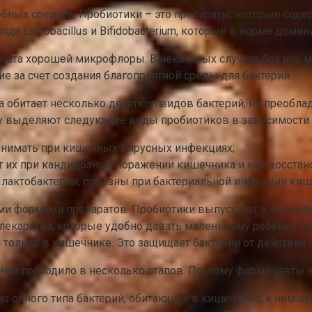
бных средств. Пробиотики – это препараты, которые сод
да Lactobacillus и Bifidobacterium, которые в норме доми
ста хорошей микрофлоры. В некоторых случаях без них мо
е за счет создания благоприятной среды для бактерий.
 обитает несколько десятков видов бактерий, но преобла
му выделяют следующие виды пробиотиков в зависимости о
ринимать при кишечных вирусных инфекциях;
ют их при кандидозном поражении кишечника и как восста
лактобактерии, полезны при бактериальной инфекции киш
 формами препаратов. Пробиотики выпускают в сухой фо
екарства, которые удобно давать маленькому ребенку. Н
 только в кишечнике. Это защищает бактерии от действия 
ием проходило в несколько этапов. Поэтому фармацевты 
из одного типа бактерий, обитающих в кишечнике, к ним о