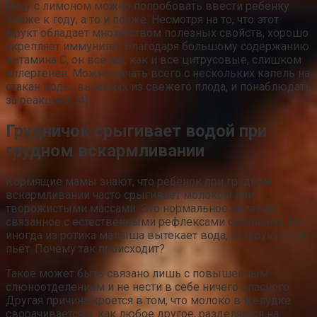
Воду с лимоном можно попробовать ввести ребёнку
ближе к году, а то и позже. Несмотря на то, что этот
фрукт обладает множеством полезных свойств, хорошо
укрепляет иммунитет, благодаря большому содержанию
витамина С, он всё же, как и все цитрусовые, слишком
аллергенен. Можно начать всего с нескольких капель на
стакан воды, выжатых из свежего плода, и понаблюдать
за реакцией. [4]
Грудничок срыгивает водой при
грудном вскармливании
Кормящие мамы знают, что ребёнок при грудном
вскармливании часто срыгивает молоком или
творожистыми массами. Это нормальное явление,
связанное с естественными рефлексами организма. Но
иногда из ротика малыша вытекает вода, которую он не
пьёт. Почему так происходит?
Такое может быть связано лишь с повышенным
слюноотделением и не нести в себе ничего опасного.
Другая причина кроется в том, что молоко в желудке
сворачивается и, как любое другое, разделяется на