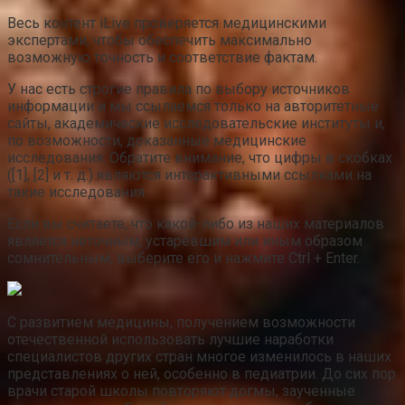
Весь контент iLive проверяется медицинскими
экспертами, чтобы обеспечить максимально
возможную точность и соответствие фактам.
У нас есть строгие правила по выбору источников
информации и мы ссылаемся только на авторитетные
сайты, академические исследовательские институты и,
по возможности, доказанные медицинские
исследования. Обратите внимание, что цифры в скобках
([1], [2] и т. д.) являются интерактивными ссылками на
такие исследования.
Если вы считаете, что какой-либо из наших материалов
является неточным, устаревшим или иным образом
сомнительным, выберите его и нажмите Ctrl + Enter.
С развитием медицины, получением возможности
отечественной использовать лучшие наработки
специалистов других стран многое изменилось в наших
представлениях о ней, особенно в педиатрии. До сих пор
врачи старой школы повторяют догмы, заученные