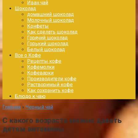
Иван чай
Шоколад
домашний шоколад
Молочный шоколад
Конфеты
Как сделать шоколад
Горячий шоколад
Горький шоколад
Белый шоколад
Все о Кофе
Рецепты кофе
Кофемолки
Кофеварки
Производители кофе
Растворимый кофе
Как сохранить кофе
Блюдо к чаю
Главная
»
Черный чай
С какого возраста можно давать
детям витамины