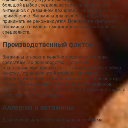
большой выбор специально скомпилированных
витаминов с указанием дозировки и аннотацией к
применению. Витамины для взрослых людей малышам
принимать не рекомендуется. Подбирайте «детские»
витамины с помощью медицинского или аптечного
специалиста.
Производственный фактор
Витамины относят к лечебно-профилактическим
средствам. Их производство – сложный
технологический процесс, включающий в себя особую
очистку. Это значит, что витамины от разных
производителей могут сильно отличаться по качеству.
При выборе конкретных витаминных комплексов
ориентируйтесь на стоимость, рекомендации и отзывы о
компании, их выпускающих.
Аллергия и витамины
Для некоторых детей это серьезная проблема.