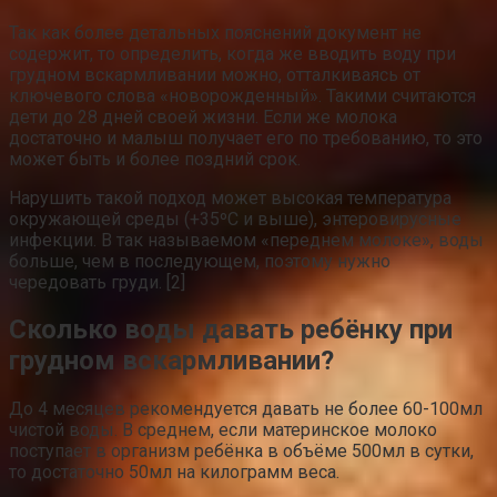
Так как более детальных пояснений документ не
содержит, то определить, когда же вводить воду при
грудном вскармливании можно, отталкиваясь от
ключевого слова «новорожденный». Такими считаются
дети до 28 дней своей жизни. Если же молока
достаточно и малыш получает его по требованию, то это
может быть и более поздний срок.
Нарушить такой подход может высокая температура
окружающей среды (+35ºС и выше), энтеровирусные
инфекции. В так называемом «переднем молоке», воды
больше, чем в последующем, поэтому нужно
чередовать груди. [2]
Сколько воды давать ребёнку при
грудном вскармливании?
До 4 месяцев рекомендуется давать не более 60-100мл
чистой воды. В среднем, если материнское молоко
поступает в организм ребёнка в объёме 500мл в сутки,
то достаточно 50мл на килограмм веса.