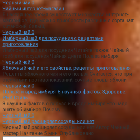
Черный чай
0
Чайный интернет-магазин
В настоящее время существует множество интернет-
магазинов, где можно приобрести различные сорта чая:
китайский, белый,
Черный чай
0
Имбирный чай для похудения с рецептами
приготовления
Имбирный чай для похудения Читайте также: Чайный
гриб для похудения Чайная диета Польза имбиря
Черный чай
0
Яблочный чай и его свойства, рецепты приготовления
Рецепты яблочного чая и его польза Считается, что при
отсутствии противопоказаний, сочные плоды яблони
Черный чай
0
Польза и вред имбиря: 8 научных фактов: Здоровье:
РБК Стиль
8 научных фактов о пользе и вреде имбиря Что надо
знать об имбире Почему
Черный чай
0
Черный чай расширяет сосуды или нет
Черный чай расширяет сосуды или нет Автор Чайный
мастер На чтение 5 мин. Опубликовано
Поиск: