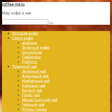
Перейти
coffee-mir.ru
к
Мир кофе и чая
контенту
Поиск:
История кофе
Сорта кофе
арабика
Зеленый кофе
эксцельза
Либерика
Робуста
Травяной чай
Зеленый чай
Анисовый чай
Имбирный чай
Каркаде чай
Белый чай
Грейс чай
Монастырский чай
Черный чай
Ягоды годжи