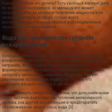
Каким способом это делать? Есть удобный вариант дать
её из бутылочки с соской, но малышу это может
понравиться из-за лёгкости получения жидкости и он
может отказаться от груди. Лучше всего
воспользоваться ложкой, чашкой или специальным
поильником-непроливайкой.
Вода при прикорме при грудном
вскармливании
Если допаивание водой новорожденных при грудном
вскармливании снижает усвоение ценных элементов,
например, железа аж в 2 раза, препятствует
формированию иммунитета, способствует появлению
запоров у малыша, то введение прикорма требует
увеличения поступления жидкости. Обычно его
начинают вводить после 4-6 месяцев.
Необходимость питья связана с тем, что дополнительная
пища частично вытесняет поступление материнского
молока, она другой консистенции и предотвратить
обезвоживание может лишь вода. [3]