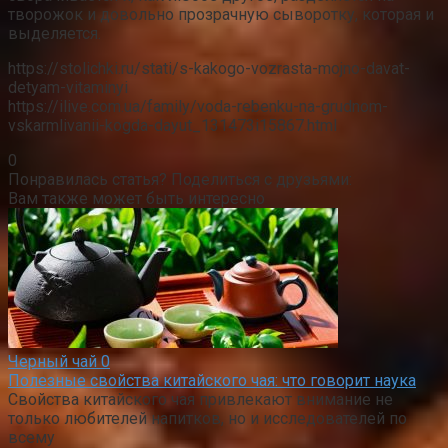
творожок и довольно прозрачную сыворотку, которая и
выделяется.
https://stolichki.ru/stati/s-kakogo-vozrasta-mojno-davat-
detyam-vitaminyi
https://ilive.com.ua/family/voda-rebenku-na-grudnom-
vskarmlivanii-kogda-dayut_131473i15867.html
0
Понравилась статья? Поделиться с друзьями:
Вам также может быть интересно
Черный чай
0
Полезные свойства китайского чая: что говорит наука
Свойства китайского чая привлекают внимание не
только любителей напитков, но и исследователей по
всему