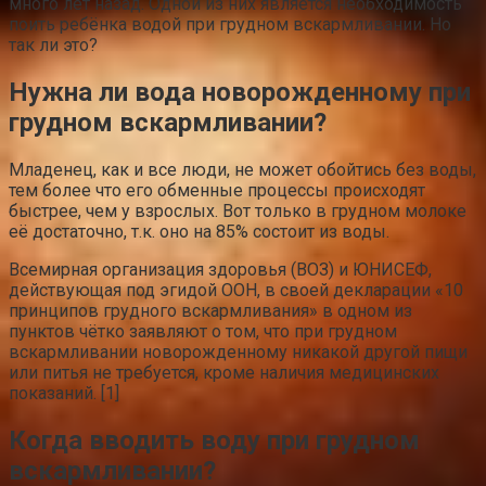
много лет назад. Одной из них является необходимость
поить ребёнка водой при грудном вскармливании. Но
так ли это?
Нужна ли вода новорожденному при
грудном вскармливании?
Младенец, как и все люди, не может обойтись без воды,
тем более что его обменные процессы происходят
быстрее, чем у взрослых. Вот только в грудном молоке
её достаточно, т.к. оно на 85% состоит из воды.
Всемирная организация здоровья (ВОЗ) и ЮНИСЕФ,
действующая под эгидой ООН, в своей декларации «10
принципов грудного вскармливания» в одном из
пунктов чётко заявляют о том, что при грудном
вскармливании новорожденному никакой другой пищи
или питья не требуется, кроме наличия медицинских
показаний. [1]
Когда вводить воду при грудном
вскармливании?