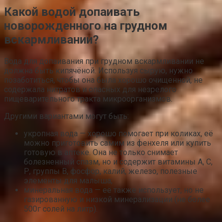
Какой водой допаивать
новорожденного на грудном
вскармливании?
Вода для допаивания при грудном вскармливании не
должна быть кипячёной. Используя сырую, нужно
позаботиться, чтобы она была хорошо очищенной, не
содержала нитратов и опасных для незрелого
пищеварительного тракта микроорганизмов.
Другими вариантами могут быть:
укропная вода — хорошо помогает при коликах, её
можно приготовить самим из фенхеля или купить
готовую в аптеке. Она не только снимает
болезненный спазм, но и содержит витамины А, С,
Р, группы В, фосфор, калий, железо, полезные
элементы для малыша;
минеральная вода — её также использует, но не
газированную и низкой минерализации (не более
500г солей на литр).