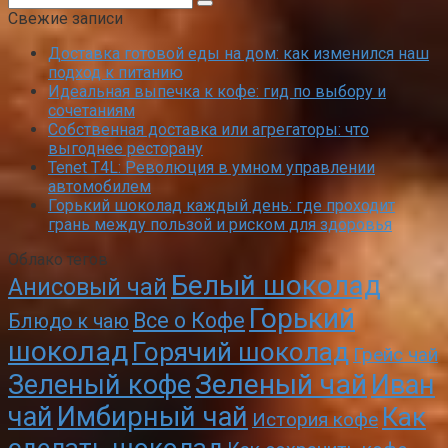
Свежие записи
Доставка готовой еды на дом: как изменился наш
подход к питанию
Идеальная выпечка к кофе: гид по выбору и
сочетаниям
Собственная доставка или агрегаторы: что
выгоднее ресторану
Tenet T4L: Революция в умном управлении
автомобилем
Горький шоколад каждый день: где проходит
грань между пользой и риском для здоровья
Облако тегов
Белый шоколад
Анисовый чай
Горький
Все о Кофе
Блюдо к чаю
шоколад
Горячий шоколад
Грейс чай
Зеленый чай
Зеленый кофе
Иван
чай
Имбирный чай
Как
История кофе
сделать шоколад