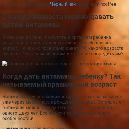
2 июня, 2020
Рубрика:
Черный чай
Автор:
admincoffee
С какого возраста можно давать
детям витамины
Витамины должны поступать в организм ребенка
регулярно и в достаточном количестве. Возникает
вопрос – а как их правильно давать? С какого возраста
начинать? Как помочь своим детям и не навредить им?
Когда дать витамины ребенку? Так
называемый правильный возраст
Витамин D (при необходимости) разрешается назначать
уже через месяц после рождения малыша. Остальные
витамины можно ему давать только в возрасте от
одного-двух лет. Все зависит от индивидуальных
особенностей!
Примечание.
Для детей разного возраста существует