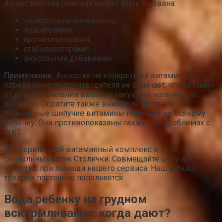
Аллергическая реакция может быть вызвана:
конкретным витамином;
красителями;
ароматизаторами;
стабилизаторами;
вкусовыми добавками.
Примечание.
Аллергия на конкретный витамин от
определенного производителя не означает, что витамин
от другой компании вызовет такую же негативную
реакцию. Обратите также внимание на то, что
популярные шипучие витамины подойдут не всякому
ребенку. Они противопоказаны также при проблемах с
ЖКТ.
Подберите свой витаминный комплекс в сети
социальных аптек Столички. Совмещайте цену и
качество при помощи нашего сервиса. Наш каталог
товаров постоянно пополняется.
Вода ребенку на грудном
вскармливании: когда дают?