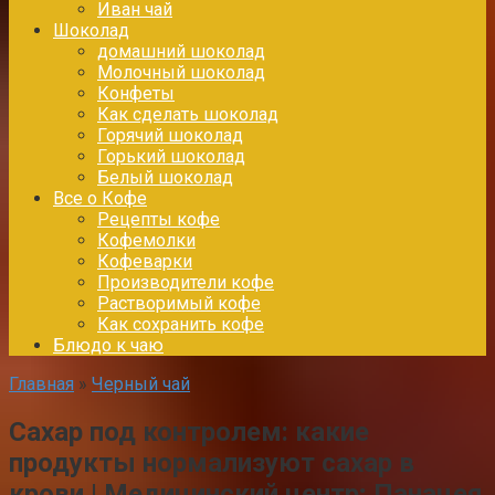
Иван чай
Шоколад
домашний шоколад
Молочный шоколад
Конфеты
Как сделать шоколад
Горячий шоколад
Горький шоколад
Белый шоколад
Все о Кофе
Рецепты кофе
Кофемолки
Кофеварки
Производители кофе
Растворимый кофе
Как сохранить кофе
Блюдо к чаю
Главная
»
Черный чай
Сахар под контролем: какие
продукты нормализуют сахар в
крови | Медицинский центр; Панацея