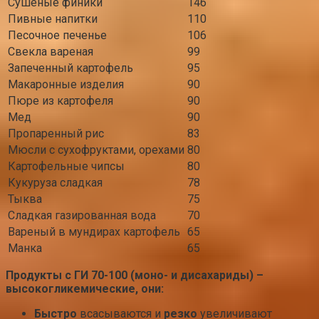
Сушеные финики
146
Пивные напитки
110
Песочное печенье
106
Свекла вареная
99
Запеченный картофель
95
Макаронные изделия
90
Пюре из картофеля
90
Мед
90
Пропаренный рис
83
Мюсли с сухофруктами, орехами
80
Картофельные чипсы
80
Кукуруза сладкая
78
Тыква
75
Сладкая газированная вода
70
Вареный в мундирах картофель
65
Манка
65
Продукты с ГИ 70-100 (моно- и дисахариды) –
высокогликемические, они:
Быстро
всасываются и
резко
увеличивают