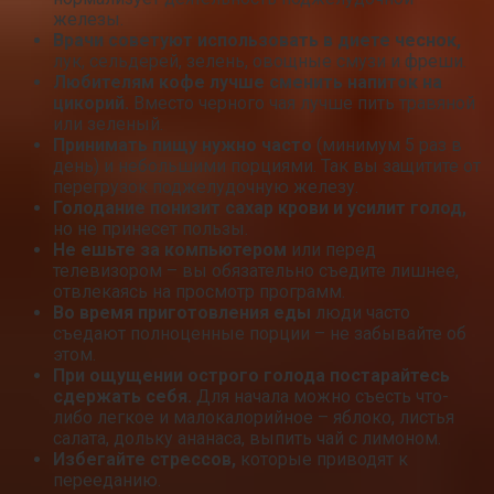
железы.
Врачи советуют использовать в диете чеснок,
лук, сельдерей, зелень, овощные смузи и фреши.
Любителям кофе лучше сменить напиток на
цикорий.
Вместо черного чая лучше пить травяной
или зеленый.
Принимать пищу нужно часто
(минимум 5 раз в
день) и небольшими порциями. Так вы защитите от
перегрузок поджелудочную железу.
Голодание понизит сахар крови и усилит голод,
но не принесет пользы.
Не ешьте за компьютером
или перед
телевизором – вы обязательно съедите лишнее,
отвлекаясь на просмотр программ.
Во время приготовления еды
люди часто
съедают полноценные порции – не забывайте об
этом.
При ощущении острого голода постарайтесь
сдержать себя.
Для начала можно съесть что-
либо легкое и малокалорийное – яблоко, листья
салата, дольку ананаса, выпить чай с лимоном.
Избегайте стрессов,
которые приводят к
перееданию.