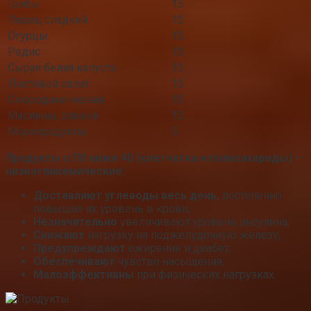
Грибы
15
Перец сладкий
15
Огурцы
15
Редис
15
Сырая белая капуста
15
Листовой салат
15
Смородина черная
15
Маслины, оливки
15
Морепродукты
5
Продукты с ГИ ниже 40 (клетчатка и полисахариды) –
низкогликемические:
Доставляют углеводы весь день,
постепенно
повышая их уровень в крови;
Незначительно
увеличивают уровень инсулина;
Снижают
нагрузку на поджелудочную железу;
Предупреждают
ожирение и диабет;
Обеспечивают
чувство насыщения;
Малоэффективны
при физических нагрузках.