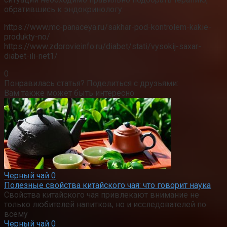
обратившись к эндокринологу.
https://www.mc-panaceya.ru/sakhar-pod-kontrolem-kakie-
produkty-no/
https://www.zdorovieinfo.ru/diabet/stati/vysokij-saxar-
diabet-ili-net1/
0
Понравилась статья? Поделиться с друзьями:
Вам также может быть интересно
Черный чай
0
Полезные свойства китайского чая: что говорит наука
Свойства китайского чая привлекают внимание не
только любителей напитков, но и исследователей по
всему
Черный чай
0