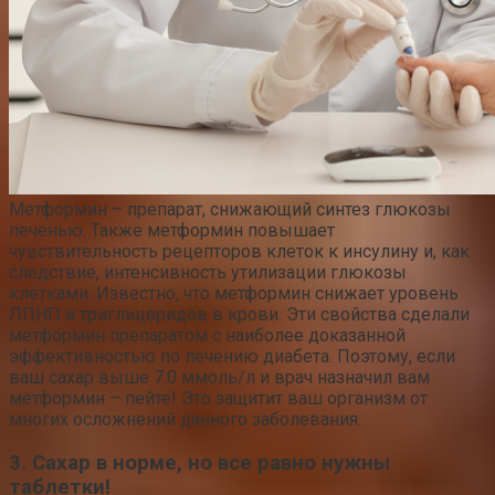
Метформин – препарат, снижающий синтез глюкозы
печенью. Также метформин повышает
чувствительность рецепторов клеток к инсулину и, как
следствие, интенсивность утилизации глюкозы
клетками. Известно, что метформин снижает уровень
ЛПНП и триглицеридов в крови. Эти свойства сделали
метформин препаратом с наиболее доказанной
эффективностью по лечению диабета. Поэтому, если
ваш сахар выше 7.0 ммоль/л и врач назначил вам
метформин – пейте! Это защитит ваш организм от
многих осложнений данного заболевания.
3. Сахар в норме, но все равно нужны
таблетки!