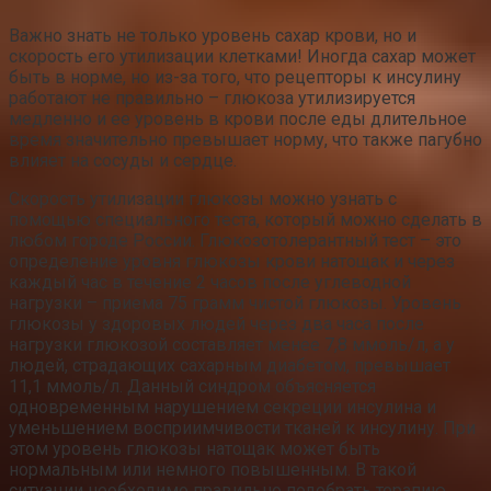
Важно знать не только уровень сахар крови, но и
скорость его утилизации клетками! Иногда сахар может
быть в норме, но из-за того, что рецепторы к инсулину
работают не правильно – глюкоза утилизируется
медленно и ее уровень в крови после еды длительное
время значительно превышает норму, что также пагубно
влияет на сосуды и сердце.
Скорость утилизации глюкозы можно узнать с
помощью специального теста, который можно сделать в
любом городе России. Глюкозотолерантный тест – это
определение уровня глюкозы крови натощак и через
каждый час в течение 2 часов после углеводной
нагрузки – приема 75 грамм чистой глюкозы. Уровень
глюкозы у здоровых людей через два часа после
нагрузки глюкозой составляет менее 7,8 ммоль/л, а у
людей, страдающих сахарным диабетом, превышает
11,1 ммоль/л. Данный синдром объясняется
одновременным нарушением секреции инсулина и
уменьшением восприимчивости тканей к инсулину. При
этом уровень глюкозы натощак может быть
нормальным или немного повышенным. В такой
ситуации необходимо правильно подобрать терапию,