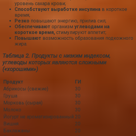
уровень сахара крови;
Способствуют выработке инсулина
в короткое
время;
Резко
повышают энергию, прилив сил;
Обеспечивают
организм
углеводами на
короткое время,
стимулируют аппетит;
Повышают
возможность образования подкожного
жира.
Таблица 2. Продукты с низким индексом,
углеводы которых являются сложными
(«хорошими»)
Продукт
ГИ
Абрикосы (свежие)
30
Груша
30
Морковь (сырая)
30
Молоко
30
Йогурт не ароматизированный
20
Вишня
20
Баклажаны
20