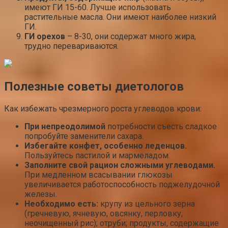
имеют ГИ 15-60. Лучше использовать
растительные масла. Они имеют наиболее низкий
ГИ.
ГИ орехов
– 8-30, они содержат много жира,
трудно перевариваются.
Полезные советы диетологов
Как избежать чрезмерного роста углеводов крови:
При непреодолимой
потребности съесть сладкое
попробуйте заменители сахара.
Избегайте конфет, особенно леденцов.
Пользуйтесь пастилой и мармеладом.
Заполните свой рацион сложными углеводами.
При медленном всасывании глюкозы
увеличивается работоспособность поджелудочной
железы.
Необходимо есть:
крупу из цельного зерна
(гречневую, ячневую, овсянку, перловку,
неочищенный рис); отруби; продукты, содержащие