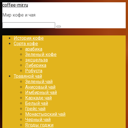
Перейти
coffee-mir.ru
к
Мир кофе и чая
контенту
Поиск:
История кофе
Сорта кофе
арабика
Зеленый кофе
эксцельза
Либерика
Робуста
Травяной чай
Зеленый чай
Анисовый чай
Имбирный чай
Каркаде чай
Белый чай
Грейс чай
Монастырский чай
Черный чай
Ягоды годжи