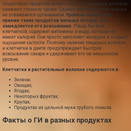
Существует представление о том, что пищевые волокна
снижают глюкозу крови. Однако клетчатка практически
не усваивается организмом.
Уровень сахара при
приеме таких продуктов меньше потому, что
замедляется его всасывание.
Пища, богатая
клетчаткой, содержат витамины и воду, которая не
имеет калорий. Она просто заполняет желудок и создает
ощущение сытости. Поэтому наличие пищевых волокон
и клетчатки в диете предупреждает быстрое
всасывание сахара и удерживает его на невысоком
уровне.
Клетчатка и растительные волокна содержатся в:
Зелени;
Овощах;
Ягодах;
Некоторых фруктах;
Крупах;
Продуктах из цельной муки грубого помола.
Факты о ГИ в разных продуктах