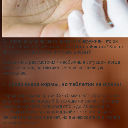
Вы сдали анализ на сахар крови и обнаружили, что он
выше 7.0 ммоль/л — что делать? Пить таблетки? Колоть
инсулин? Значит ли это, что у вас диабет?
Сегодня мы рассмотрим 4 необычные ситуации, когда
сахар высокий, но тактика лечения не такая уж
очевидная.
1. Сахар выше нормы, но таблетки не нужны
Норма для сахара крови 3.3-5.5 ммоль/л. Однако, если
ваш показатель выше 5.5, это еще не значит, что у вас
сахарный диабет! Интервал от 5.5 до 7.0 ммоль/л
классифицируется как преддиабет! Что это значит?
Заболевания у вас еще нет, но вы находитесь в группе
высокого риска.