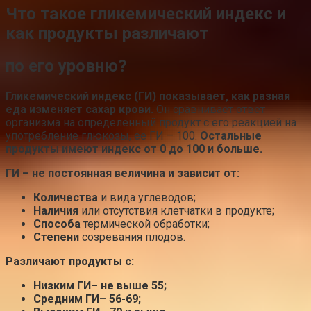
Что такое гликемический индекс и
как продукты различают
по его уровню?
Гликемический индекс (ГИ) показывает, как разная
еда изменяет сахар крови.
Он сравнивает ответ
организма на определенный продукт с его реакцией на
употребление глюкозы, ее ГИ – 100.
Остальные
продукты имеют индекс от 0 до 100 и больше.
ГИ – не постоянная величина и зависит от:
Количества
и вида углеводов;
Наличия
или отсутствия клетчатки в продукте;
Способа
термической обработки;
Степени
созревания плодов.
Различают продукты с:
Низким ГИ
– не выше 55;
Средним ГИ
– 56-69;