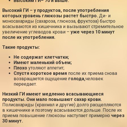
Высоким ГИ
– 70 и выше.
Высокий ГИ – у продуктов, после употребления
которых уровень глюкозы растет быстро.
Ди- и
моносахариды (сахароза, глюкоза, фруктоза) быстро
всасываются из кишечника и вызывают стремительное
увеличение углеводов крови –
уже через 10 минут
после их употребления.
Такие продукты:
Не содержат клетчатки;
Имеют маленький объем;
Плохо
утоляют аппетит;
Спустя короткое время
после их приема снова
возвращается ощущение
голода,
человек
переедает.
Низкий ГИ имеют медленно всасывающиеся
продукты. Они мало повышают сахар крови.
Полисахариды (крахмал и другие) долго расщепляются
в кишечнике и поэтому всасываются дольше. После их
приема повышение глюкозы наступает примерно
через
30 минут.