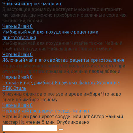
Чайный интернет-магазин
В настоящее время существует множество интернет-
магазинов, где можно приобрести различные сорта чая:
китайский, белый,
Черный чай
0
Имбирный чай для похудения с рецептами
приготовления
Имбирный чай для похудения Читайте также: Чайный
гриб для похудения Чайная диета Польза имбиря
Черный чай
0
Яблочный чай и его свойства, рецепты приготовления
Рецепты яблочного чая и его польза Считается, что при
отсутствии противопоказаний, сочные плоды яблони
Черный чай
0
Польза и вред имбиря: 8 научных фактов: Здоровье:
РБК Стиль
8 научных фактов о пользе и вреде имбиря Что надо
знать об имбире Почему
Черный чай
0
Черный чай расширяет сосуды или нет
Черный чай расширяет сосуды или нет Автор Чайный
мастер На чтение 5 мин. Опубликовано
Поиск: