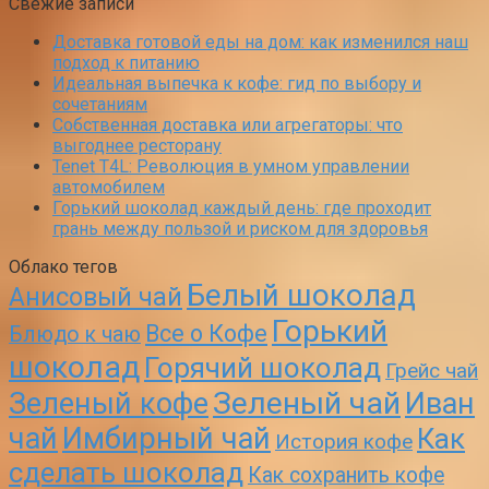
Свежие записи
Доставка готовой еды на дом: как изменился наш
подход к питанию
Идеальная выпечка к кофе: гид по выбору и
сочетаниям
Собственная доставка или агрегаторы: что
выгоднее ресторану
Tenet T4L: Революция в умном управлении
автомобилем
Горький шоколад каждый день: где проходит
грань между пользой и риском для здоровья
Облако тегов
Белый шоколад
Анисовый чай
Горький
Все о Кофе
Блюдо к чаю
шоколад
Горячий шоколад
Грейс чай
Зеленый чай
Зеленый кофе
Иван
чай
Имбирный чай
Как
История кофе
сделать шоколад
Как сохранить кофе