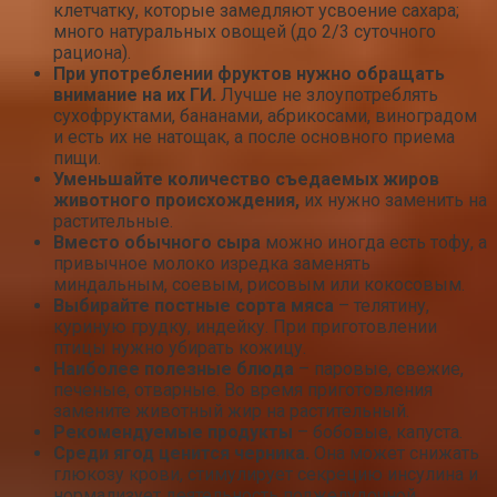
клетчатку, которые замедляют усвоение сахара;
много натуральных овощей (до 2/3 суточного
рациона).
При употреблении фруктов нужно обращать
внимание на их ГИ.
Лучше не злоупотреблять
сухофруктами, бананами, абрикосами, виноградом
и есть их не натощак, а после основного приема
пищи.
Уменьшайте количество съедаемых жиров
животного происхождения,
их нужно заменить на
растительные.
Вместо обычного сыра
можно иногда есть тофу, а
привычное молоко изредка заменять
миндальным, соевым, рисовым или кокосовым.
Выбирайте постные сорта мяса
– телятину,
куриную грудку, индейку. При приготовлении
птицы нужно убирать кожицу.
Наиболее полезные блюда
– паровые, свежие,
печеные, отварные. Во время приготовления
замените животный жир на растительный.
Рекомендуемые продукты
– бобовые, капуста.
Среди ягод ценится черника.
Она может снижать
глюкозу крови, стимулирует секрецию инсулина и
нормализует деятельность поджелудочной