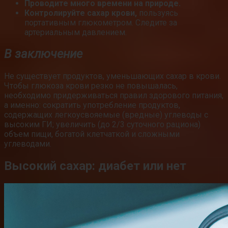
Проводите много времени на природе.
Контролируйте сахар крови,
пользуясь
портативным глюкометром. Следите за
артериальным давлением.
В заключение
Не существует продуктов, уменьшающих сахар в крови.
Чтобы глюкоза крови резко не повышалась,
необходимо придерживаться правил здорового питания,
а именно: сократить употребление продуктов,
содержащих легкоусвояемые (вредные) углеводы с
высоким ГИ; увеличить (до 2/3 суточного рациона)
объем пищи, богатой клетчаткой и сложными
углеводами.
Высокий сахар: диабет или нет