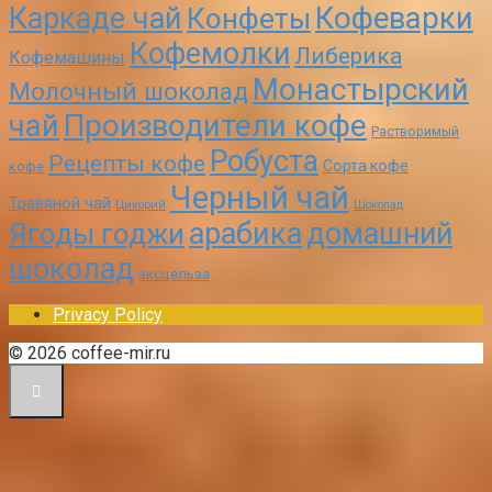
Кофеварки
Каркаде чай
Конфеты
Кофемолки
Либерика
Кофемашины
Монастырский
Молочный шоколад
чай
Производители кофе
Растворимый
Робуста
Рецепты кофе
Сорта кофе
кофе
Черный чай
Травяной чай
Цикорий
Шоколад
арабика
домашний
Ягоды годжи
шоколад
эксцельза
Privacy Policy
© 2026 coffee-mir.ru