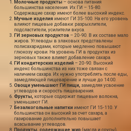
Молочные продукты
– основа питания
большинства населения. Их ГИ – 15-80.
Содержащие сахар имеют более высокий индекс.
Мучные изделия
имеют ГИ 35-100. На его уровень
влияют пищевые добавки: разрыхлители,
подсластители, усилители вкуса.
ГИ зерновых продуктов
– 20-90. В их составе мало
жиров. Углеводы в злаковых представлены
полисахаридами, которые медленно повышают
глюкозу крови. На уровень ГИ в продуктах из
зерновых также влияет добавление сахара.
ГИ кондитерских изделий
– 20-90. Высокий
индекс большинства из них тоже связан с
наличием сахара. Их нужно употреблять после еды,
замедляющей пищеварение и лучше до 14:00.
Овощи уменьшают ГИ пищи,
замедляя усвоение
углеводов и скорость пищеварения.
Фрукты,
которые содержат пищевые волокна,
уменьшают ГИ.
Безалкогольные напитки
имеют ГИ 15-110. У
большинства он высокий за счет сахара, а
газирование дополнительно повышает
всасывание углеводов.
Продукты, содержащие жир
(масла и соусы),