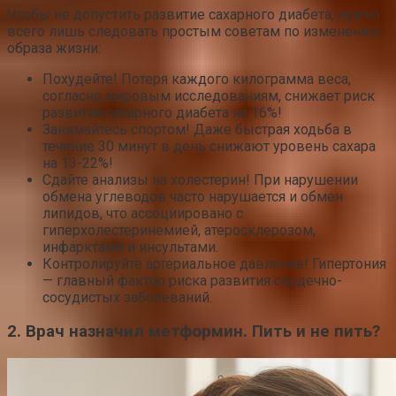
Чтобы не допустить развитие сахарного диабета, нужно
всего лишь следовать простым советам по изменению
образа жизни:
Похудейте! Потеря каждого килограмма веса,
согласно мировым исследованиям, снижает риск
развития сахарного диабета на 16%!
Занимайтесь спортом! Даже быстрая ходьба в
течение 30 минут в день снижают уровень сахара
на 13-22%!
Сдайте анализы на холестерин! При нарушении
обмена углеводов часто нарушается и обмен
липидов, что ассоциировано с
гиперхолестеринемией, атеросклерозом,
инфарктами и инсультами.
Контролируйте артериальное давление! Гипертония
— главный фактор риска развития сердечно-
сосудистых заболеваний.
2. Врач назначил метформин. Пить и не пить?