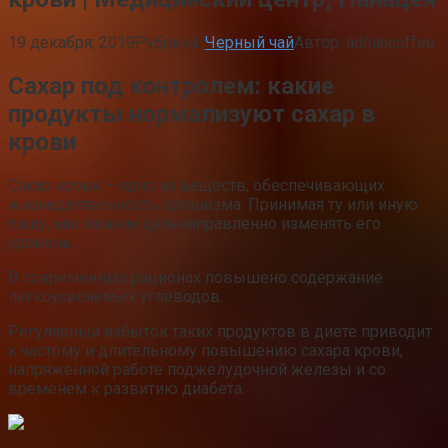
19 декабря, 2019
Рубрика:
Черный чай
Автор:
admincoffee
Сахар под контролем: какие
продукты нормализуют сахар в
крови
Сахар крови – одно из веществ, обеспечивающих
жизнедеятельность организма. Принимая ту или иную
пищу, мы можем целенаправленно изменять его
уровень.
В современных рационах повышено содержание
легкоусвояемых углеводов.
Регулярный избыток таких продуктов в диете приводит
к частому и длительному повышению сахара крови,
напряженной работе поджелудочной железы и со
временем к развитию диабета.