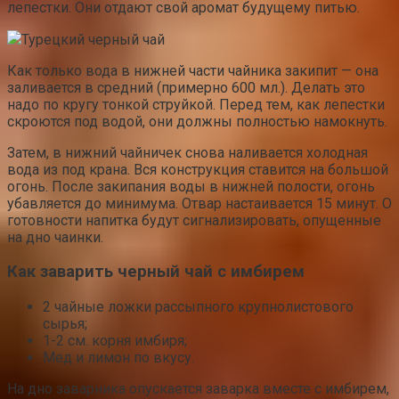
лепестки. Они отдают свой аромат будущему питью.
Турецкий черный чай
Как только вода в нижней части чайника закипит — она
заливается в средний (примерно 600 мл.). Делать это
надо по кругу тонкой струйкой. Перед тем, как лепестки
скроются под водой, они должны полностью намокнуть.
Затем, в нижний чайничек снова наливается холодная
вода из под крана. Вся конструкция ставится на большой
огонь. После закипания воды в нижней полости, огонь
убавляется до минимума. Отвар настаивается 15 минут. О
готовности напитка будут сигнализировать, опущенные
на дно чаинки.
Как заварить черный чай с имбирем
2 чайные ложки рассыпного крупнолистового
сырья;
1-2 см. корня имбиря;
Мед и лимон по вкусу.
На дно заварника опускается заварка вместе с имбирем,