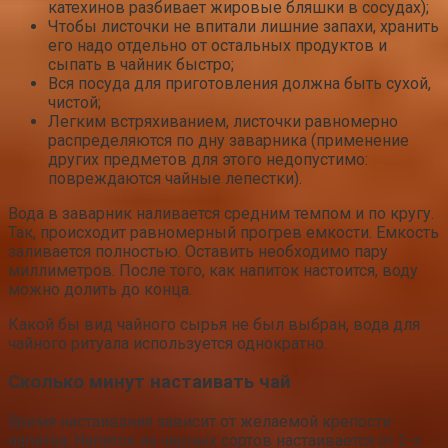
катехинов разбивает жировые бляшки в сосудах);
Чтобы листочки не впитали лишние запахи, хранить
его надо отдельно от остальных продуктов и
сыпать в чайник быстро;
Вся посуда для приготовления должна быть сухой,
чистой;
Легким встряхиванием, листочки равномерно
распределяются по дну заварника (применение
других предметов для этого недопустимо:
повреждаются чайные лепестки).
Вода в заварник наливается средним темпом и по кругу.
Так, происходит равномерный прогрев емкости. Емкость
заливается полностью. Оставить необходимо пару
миллиметров. После того, как напиток настоится, воду
можно долить до конца.
Какой бы вид чайного сырья не был выбран, вода для
чайного ритуала используется однократно.
Сколько минут настаивать чай
Время настаивания зависит от желаемой крепости
напитка. Напиток из черных сортов настаивается от 2-х