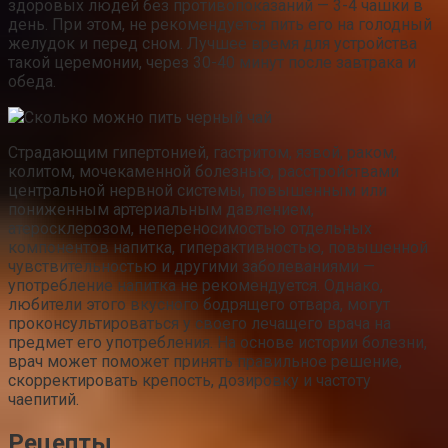
здоровых людей без противопоказаний — 3-4 чашки в
день. При этом, не рекомендуется пить его на голодный
желудок и перед сном. Лучшее время для устройства
такой церемонии, через 30-40 минут после завтрака и
обеда.
Сколько можно пить черный чай
Страдающим гипертонией, гастритом, язвой, раком,
колитом, мочекаменной болезнью, расстройствами
центральной нервной системы, повышенным или
пониженным артериальным давлением,
атеросклерозом, непереносимостью отдельных
компонентов напитка, гиперактивностью, повышенной
чувствительностью и другими заболеваниями —
употребление напитка не рекомендуется. Однако,
любители этого вкусного бодрящего отвара, могут
проконсультироваться у своего лечащего врача на
предмет его употребления. На основе истории болезни,
врач может поможет принять правильное решение,
скорректировать крепость, дозировку и частоту
чаепитий.
Рецепты