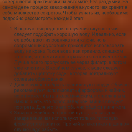
совершается практически на автомате, без раздумий. На
самом деле процесс заваривания вкусного чая хранит в
себе множество секретов. Чтобы узнать их, необходимо
подробно рассмотреть каждый этап:
В первую очередь для получения вкусного чая
следует подобрать хорошую воду. Идеально, если
ее добывают из родника или ключа, но в
современных условиях приходится использовать
воду из крана. Такая вода, как правило, слишком
жесткая, что негативно отражается на качестве чая.
Лучше всего пропускать ее через фильтр, а потом
уже кипятить. В крайнем случае, к воде следует
добавить щепотку соды, которая нейтрализует
солевые образования.
Далее нужно выбрать правильную посуду. Обычно
рекомендуют использовать фарфоровый чайник,
но он может быть и керамическим, и стеклянным.
Важно знать, что перед заваркой чайник следует
прогреть. Для этого его обычно обдают кипятком.
Заварка. Наиболее простой пункт, так как для
заваривания чая используют только листовую
форму этого напитка. Про чай в пакетиках в данном
случае надо забыть.