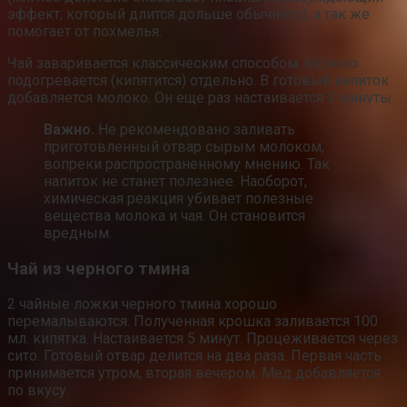
эффект, который длится дольше обычного), а так же
помогает от похмелья.
Чай заваривается классическим способом. Молоко
подогревается (кипятится) отдельно. В готовый напиток
добавляется молоко. Он еще раз настаивается 3 минуты.
Важно.
Не рекомендовано заливать
приготовленный отвар сырым молоком,
вопреки распространенному мнению. Так
напиток не станет полезнее. Наоборот,
химическая реакция убивает полезные
вещества молока и чая. Он становится
вредным.
Чай из черного тмина
2 чайные ложки черного тмина хорошо
перемалываются. Полученная крошка заливается 100
мл. кипятка. Настаивается 5 минут. Процеживается через
сито. Готовый отвар делится на два раза. Первая часть
принимается утром, вторая вечером. Мед добавляется
по вкусу.