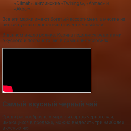
«Dilmah», английские «Twinings», «Ahmad» и
«Akbar».
Все эти марки имеют богатый ассортимент, а многие из
них выпускают достаточно качественный чай.
В данном видео ролике, Карина поделится рецептами
вкусного и полезного чая в домашних условиях.
Самый вкусный черный чай
Среди разнообразных марок и сортов черного чая,
имеющихся в продаже, можно выделить три наиболее
вкусных чая: