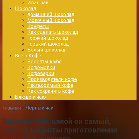
Иван чай
Шоколад
домашний шоколад
Молочный шоколад
Конфеты
Как сделать шоколад
Горячий шоколад
Горький шоколад
Белый шоколад
Все о Кофе
Рецепты кофе
Кофемолки
Кофеварки
Производители кофе
Растворимый кофе
Как сохранить кофе
Блюдо к чаю
Главная
»
Черный чай
Вкусный чай: какой он самый,
самый, рецепты приготовления
черного и зеленого