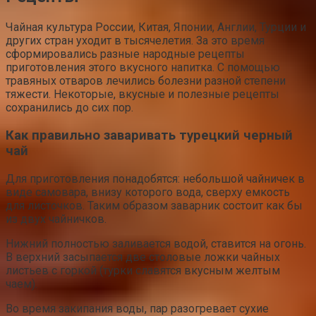
Чайная культура России, Китая, Японии, Англии, Турции и
других стран уходит в тысячелетия. За это время
сформировались разные народные рецепты
приготовления этого вкусного напитка. С помощью
травяных отваров лечились болезни разной степени
тяжести. Некоторые, вкусные и полезные рецепты
сохранились до сих пор.
Как правильно заваривать турецкий черный
чай
Для приготовления понадобятся: небольшой чайничек в
виде самовара, внизу которого вода, сверху емкость
для листочков. Таким образом заварник состоит как бы
из двух чайничков.
Нижний полностью заливается водой, ставится на огонь.
В верхний засыпается две столовые ложки чайных
листьев с горкой (турки славятся вкусным желтым
чаем).
Во время закипания воды, пар разогревает сухие