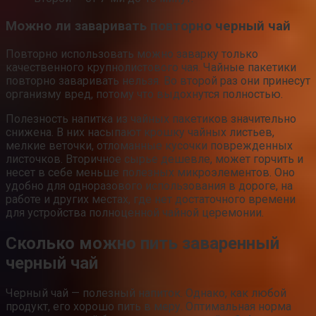
Можно ли заваривать повторно черный чай
Повторно использовать можно заварку только
качественного крупнолистового чая. Чайные пакетики
повторно заваривать нельзя. Во второй раз они принесут
организму вред, потому что выдохнутся полностью.
Полезность напитка из чайных пакетиков значительно
снижена. В них насыпают крошку чайных листьев,
мелкие веточки, отломанные кусочки поврежденных
листочков. Вторичное сырье дешевле, может горчить и
несет в себе меньше полезных микроэлементов. Оно
удобно для одноразового использования в дороге, на
работе и других местах, где нет достаточного времени
для устройства полноценной чайной церемонии.
Сколько можно пить заваренный
черный чай
Черный чай — полезный напиток. Однако, как любой
продукт, его хорошо пить в меру. Оптимальная норма