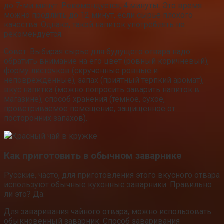
до 7-ми минут. Рекомендуется, 4 минуты. Это время
можно продлить до 12 минут, если сырье плохого
качества. Однако, такой напиток употреблять не
рекомендуется.
Совет. Выбирая сырье для будущего отвара надо
обратить внимание на его цвет (ровный коричневый),
форму листочков (скрученные ровные и
неповрежденные), запах (приятный терпкий аромат),
вкус напитка (можно попросить заварить напиток в
магазине), способ хранения (темное, сухое,
проветриваемое помещение, защищенное от
посторонних запахов).
Красный чай в кружке
Как приготовить в обычном заварнике
Русские, часто, для приготовления этого вкусного отвара
используют обычные кухонные заварники. Правильно
ли это? Да.
Для заваривания чайного отвара, можно использовать
обыкновенный заварник. Способ заваривания