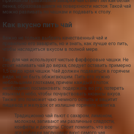
Признаком правильной заварки чая станет легкая белая
пенка, образовавшаяся на поверхности настоя. Такой чай
можно разливать по чашкам и подавать к столу.
Как вкусно пить чай
Важно не только выбрать качественный чай и
правильно его заварить, но и знать, как лучше его пить,
чтобы насладиться вкусом в полной мере.
Так, для чая используют чистые фарфоровые чашки. Не
стоит наливать чай до верха, следует оставить примерно
1,5 см до края чашки. Чай должен подаваться в горячем
виде, но не быть обжигающим. Пить его нужно
небольшими глотками, причем каждый глоток
необходимо посмаковать: подержать во рту, потереть
языком о нёбо, чтобы почувствовать нюансы вкуса.
Также это поможет чаю немного остыть и защитит
пищевод и желудок от излишне горячего напитка.
Традиционно чай пьют с сахаром, лимоном,
молоком, запивают им различные сладости,
конфеты и десерты. Стоит помнить, что все
эти добавки заглушают вкус самого чая.