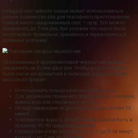
Каждый сорт чайного сырья может использоваться
разное количество раз для повторного приготовления.
Самый много завариваемый сорт — пуэр. Его можно
заваривать до 7-ми раз, при условии что сырье было
изготовлено правильно, хранилось и перевозилось в
должных условиях.
Повторная заварка черного чая
Обыкновенный крупнолистовой черный чай можно
заваривать не более двух раз. Чтобы вторая заварка
была такой же ароматной и полезной, надо соблюсти
несколько правил:
Использовать только качественное сырье;
Для церемонии применять фарфоровую, глиняную,
фаянсовую или стеклянную посуду;
Между заварками не должно проходить более 15
минут;
Температура воды в обоих случаях должна быть в
пределах 80-90 градусов Цельсия;
Первый раз отвар настаивается от 3-до 5-ти минут,
второй — от 7-ми до 10 минут.