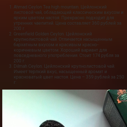
Ahmad Ceylon Tea high mountain. Цейлонский
листовой чай, обладающий классическим вкусом и
ярким цветом настоя. Прекрасно подходит для
утренних чаепитий. Цена составляет 360 рублей за
200 г.
Greenfield Golden Ceylon. Цейлонский
крупнолистовой чай. Отличается насыщенным
бархатным вкусом и красивым красно-
коричневым цветом. Хороший вариант для
повседневного употребления. Стоит 174 рубля за
200 г.
Dilmah Ceylon. Цейлонский крупнолистовой чай.
Имеет терпкий вкус, насыщенный аромат и
красноватый цвет настоя. Цена – 359 рублей за 250
г.