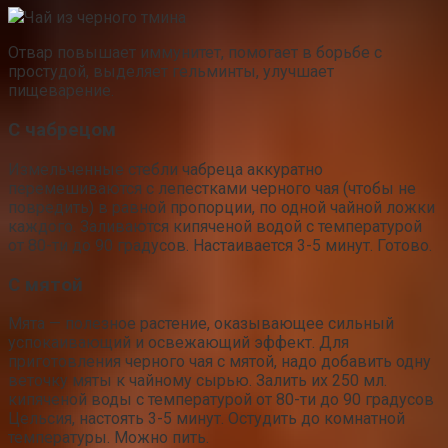
Чай из черного тмина
Отвар повышает иммунитет, помогает в борьбе с
простудой, выделяет гельминты, улучшает
пищеварение.
С чабрецом
Измельченные стебли чабреца аккуратно
перемешиваются с лепестками черного чая (чтобы не
повредить) в равной пропорции, по одной чайной ложки
каждого. Заливаются кипяченой водой с температурой
от 80-ти до 90 градусов. Настаивается 3-5 минут. Готово.
С мятой
Мята — полезное растение, оказывающее сильный
успокаивающий и освежающий эффект. Для
приготовления черного чая с мятой, надо добавить одну
веточку мяты к чайному сырью. Залить их 250 мл.
кипяченой воды с температурой от 80-ти до 90 градусов
Цельсия, настоять 3-5 минут. Остудить до комнатной
температуры. Можно пить.