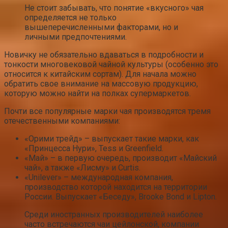
Не стоит забывать, что понятие «вкусного» чая
определяется не только
вышеперечисленными факторами, но и
личными предпочтениями.
Новичку не обязательно вдаваться в подробности и
тонкости многовековой чайной культуры (особенно это
относится к китайским сортам). Для начала можно
обратить свое внимание на массовую продукцию,
которую можно найти на полках супермаркетов.
Почти все популярные марки чая производятся тремя
отечественными компаниями:
«Орими трейд» – выпускает такие марки, как
«Принцесса Нури», Tess и Greenfield.
«Май» – в первую очередь, производит «Майский
чай», а также «Лисму» и Curtis.
«Unilever» – международная компания,
производство которой находится на территории
России. Выпускает «Беседу», Brooke Bond и Lipton.
Среди иностранных производителей наиболее
часто встречаются чаи цейлонской, компании