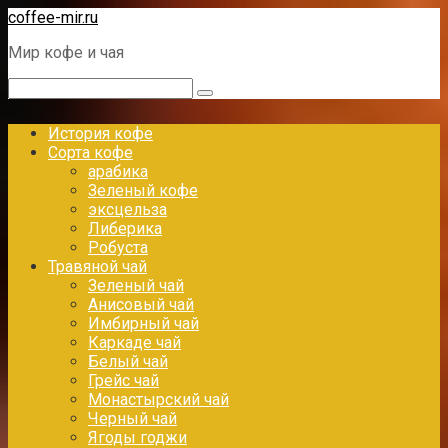
Перейти
coffee-mir.ru
к
Мир кофе и чая
контенту
Поиск:
История кофе
Сорта кофе
арабика
Зеленый кофе
эксцельза
Либерика
Робуста
Травяной чай
Зеленый чай
Анисовый чай
Имбирный чай
Каркаде чай
Белый чай
Грейс чай
Монастырский чай
Черный чай
Ягоды годжи