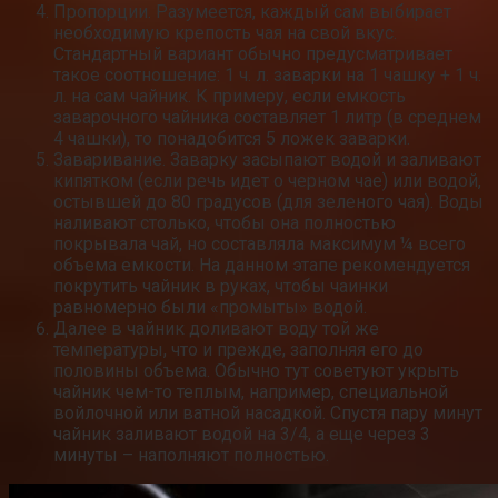
Пропорции. Разумеется, каждый сам выбирает
необходимую крепость чая на свой вкус.
Стандартный вариант обычно предусматривает
такое соотношение: 1 ч. л. заварки на 1 чашку + 1 ч.
л. на сам чайник. К примеру, если емкость
заварочного чайника составляет 1 литр (в среднем
4 чашки), то понадобится 5 ложек заварки.
Заваривание. Заварку засыпают водой и заливают
кипятком (если речь идет о черном чае) или водой,
остывшей до 80 градусов (для зеленого чая). Воды
наливают столько, чтобы она полностью
покрывала чай, но составляла максимум ¼ всего
объема емкости. На данном этапе рекомендуется
покрутить чайник в руках, чтобы чаинки
равномерно были «промыты» водой.
Далее в чайник доливают воду той же
температуры, что и прежде, заполняя его до
половины объема. Обычно тут советуют укрыть
чайник чем-то теплым, например, специальной
войлочной или ватной насадкой. Спустя пару минут
чайник заливают водой на 3/4, а еще через 3
минуты – наполняют полностью.