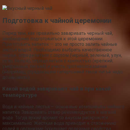
Вкусный черный чай
Подготовка к чайной церемонии
Перед тем, как правильно заваривать черный чай,
необходимо подготовиться к этой церемонии.
Приготовить напиток — это не просто залить чайные
листья водой. Необходимо выбрать качественное
сырье, определиться с сортом (черный, зеленый, улун,
пуэр, белый), определиться с крепостью (крепкий,
умеренный, легкий) и учесть противопоказания
(например, страдающим гипертонией такое питье надо
дозировать).
Какой водой заваривают чай и при какой
температуре
Вода и чайные листья — основные компоненты чайного
напитка. Заваривать отвар рекомендуется в мягкой
воде. Тогда яркий аромат со вкусом раскроются
максимально. Жесткая вода приводит к отложению
солей в организме (ухудшает полезные свойства