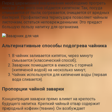
Перед церемонией заваривания необходимо прогреть
посуду. Для этого она обдается кипятком. Так, посуда
отмывается от пыли, согревается, очищается от вредных
бактерий. Профилактика термоудара позволяет чайным
листочкам, остаться неповрежденными. Это придаст
большую пользу напитку для организма.
Заварник для чая
Альтернативные способы подогрева чайника
В чайник заливается кипяток, через минуту
смывается (классический способ);
Заварник помещается в емкость с горячей
(кипяченой водой) на несколько минут;
Чайник используется для кипячения воды (первая
вода сливается).
Пропорции чайной заварки
Концентрация заварки прямо влияет на крепость
будущего напитка. Крепкий чайный отвар содержит
природный кофеин (теанин). Он возбуждает