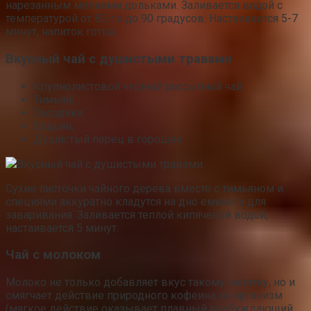
нарезанным мелкими дольками. Заливается водой с
температурой от 80-ти до 90 градусов. Настаивается 5-7
минут, напиток готов.
Вкусный чай с душистыми травами
Крупнолистовой черный рассыпной чай;
Тимьян;
Гвоздика;
Бадьян;
Душистый перец в горошек.
Вкусный чай с душистыми травами
Сухие листочки чайного дерева вместе с тимьяном и
специями аккуратно кладутся на дно емкости для
заваривания. Заливается теплой кипяченой водой,
настаивается 5 минут.
Чай с молоком
Молоко не только добавляет вкус такому напитку, но и
смягчает действие природного кофеина на организм
(мягкое действие оказывает плавный возбуждающий