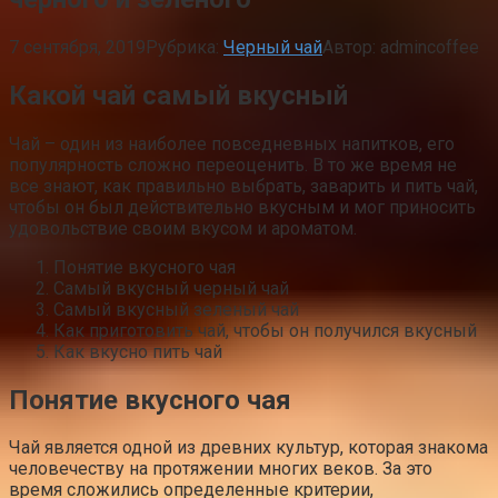
7 сентября, 2019
Рубрика:
Черный чай
Автор:
admincoffee
Какой чай самый вкусный
Чай – один из наиболее повседневных напитков, его
популярность сложно переоценить. В то же время не
все знают, как правильно выбрать, заварить и пить чай,
чтобы он был действительно вкусным и мог приносить
удовольствие своим вкусом и ароматом.
Понятие вкусного чая
Самый вкусный черный чай
Самый вкусный зеленый чай
Как приготовить чай, чтобы он получился вкусный
Как вкусно пить чай
Понятие вкусного чая
Чай является одной из древних культур, которая знакома
человечеству на протяжении многих веков. За это
время сложились определенные критерии,