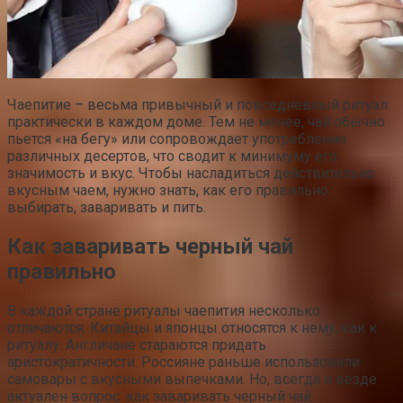
Чаепитие – весьма привычный и повседневный ритуал
практически в каждом доме. Тем не менее, чай обычно
пьется «на бегу» или сопровождает употребление
различных десертов, что сводит к минимуму его
значимость и вкус. Чтобы насладиться действительно
вкусным чаем, нужно знать, как его правильно
выбирать, заваривать и пить.
Как заваривать черный чай
правильно
В каждой стране ритуалы чаепития несколько
отличаются. Китайцы и японцы относятся к нему, как к
ритуалу. Англичане стараются придать
аристократичности. Россияне раньше использовали
самовары с вкусными выпечками. Но, всегда и везде
актуален вопрос: как заваривать черный чай.