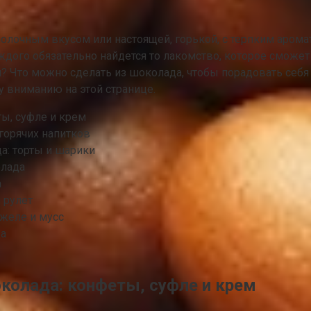
лочным вкусом или настоящей, горькой, с терпким арома
ждого обязательно найдется то лакомство, которое смож
ол? Что можно сделать из шоколада, чтобы порадовать себя
у вниманию на этой странице.
ы, суфле и крем
горячих напитков
а: торты и шарики
олада
а
 рулет
 желе и мусс
да
колада: конфеты, суфле и крем