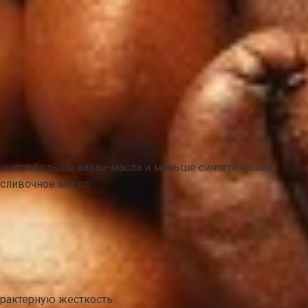
ржится больше какао-масла и меньше синтетических
 сливочное масло.
арактерную жесткость.