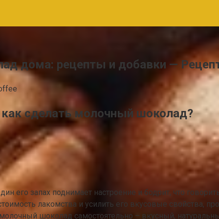
ад дома: рецепты и добавки — Рецеп
offee
 как сделать молочный шоколад?
 его запах поднимает настроение и бодрит, что говорить 
тоимость лакомства и усилить его вкусовые свойства, пр
ь молочный шоколад самостоятельно – вкусный, натуральны