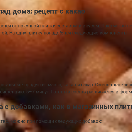
ад дома: рецепт с какао
ся от покупной плитки составом и вкусом. Лакомство не 
етей. На одну плитку понадобятся следующие компоненты:
остальные продукты: масло, какао и сахар. Смесь тщатель
систенцию: 5–7 минут. Готовый состав разливается в форму
 с добавками, как в магазинных плит
ство, можно при помощи следующих добавок: