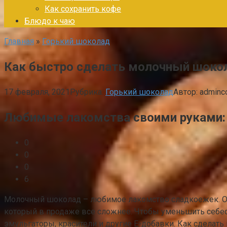
Как сохранить кофе
Блюдо к чаю
Главная
»
Горький шоколад
Как быстро сделать молочный шокол
17 февраля, 2021
Рубрика:
Горький шоколад
Автор:
adminc
Любимые лакомства своими руками:
0
0
0
6
Молочный шоколад – любимое лакомство сладкоежек. Один
который в продаже все сложнее. Чтобы уменьшить себес
эмульгаторы, красители и другие Е-добавки. Как сделат