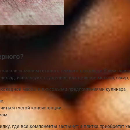
ерного?
с использованием готового темного шоколада. В нем соде
олад, используют сгущенное или цельное молоко, сахар,
околадной массы и вкусовыми предпочтениями кулинара:
е.
читься густой консистенции.
мам.
лку, где все компоненты застынут, а плитка приобретет х