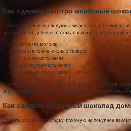
Как сделать быстро молочный шокол
Приготовленный по следующему рецепту шоколад отличает
синтетических добавок, потому подходит для угощения д
полстакана молока;
столовая ложка жирных сливок;
50 г сливочного масла;
40 г качественного какао;
2–4 чайные ложки сахара — по вкусу.
Молоко нагревается до 80 градусов, к нему добавляются 
пор, пока молоко не начнет приобретать более густую кон
Как сделать молочный шоколад дома
Сделать руками шоколадку, похожую на покупное лаком