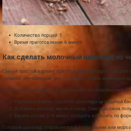
Количество порций: 1
Время приготовления: 6 минут
Как сделать молочный шоколад из ч
Самый простой вариант приготовления десерта – рецепт 
добавок, улучшающих вкус. Чтобы получить молочный шок
Количество компонентов регулируется консистенцией ш
Растопить плитку горького шоколада на водяной бан
Добавить молоко, масло и сахар. Смесь должна полу
Варить состав 5–6 минут, остудить и разлить по фор
Готовый шоколад отправляется в холодильник или морози