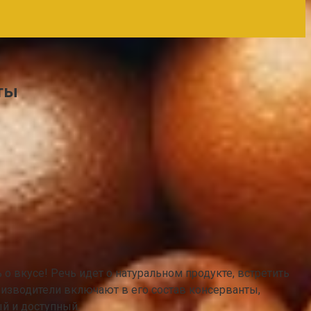
ты
о вкусе! Речь идет о натуральном продукте, встретить
оизводители включают в его состав консерванты,
й и доступный.