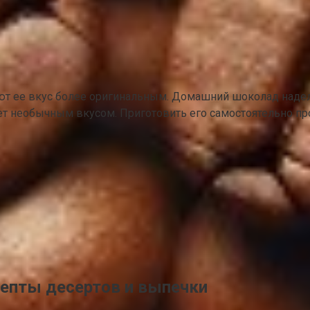
ают ее вкус более оригинальным. Домашний шоколад над
т необычным вкусом. Приготовить его самостоятельно прос
цепты десертов и выпечки