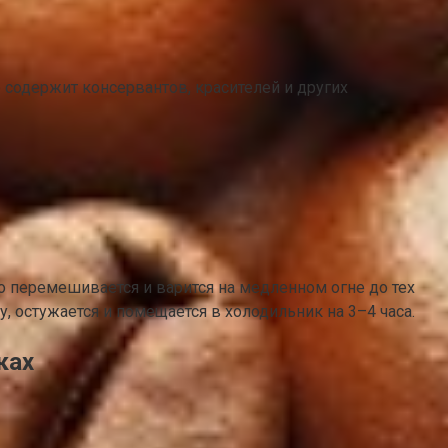
содержит консервантов, красителей и других
но перемешивается и варится на медленном огне до тех
, остужается и помещается в холодильник на 3–4 часа.
ках