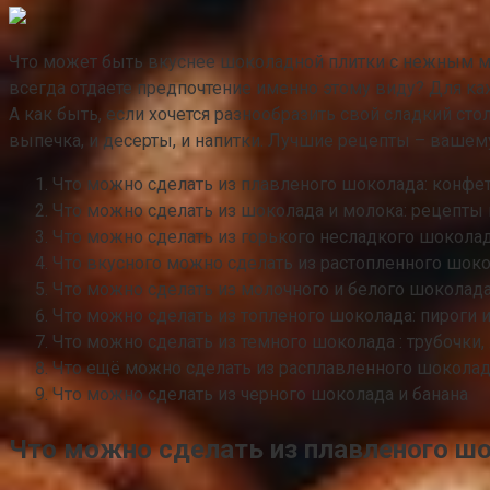
Что может быть вкуснее шоколадной плитки с нежным мо
всегда отдаете предпочтение именно этому виду? Для ка
А как быть, если хочется разнообразить свой сладкий ст
выпечка, и десерты, и напитки. Лучшие рецепты – вашем
Что можно сделать из плавленого шоколада: конфет
Что можно сделать из шоколада и молока: рецепты 
Что можно сделать из горького несладкого шоколад
Что вкусного можно сделать из растопленного шок
Что можно сделать из молочного и белого шоколад
Что можно сделать из топленого шоколада: пироги и
Что можно сделать из темного шоколада : трубочки,
Что ещё можно сделать из расплавленного шокола
Что можно сделать из черного шоколада и банана
Что можно сделать из плавленого шо