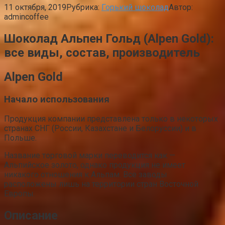
11 октября, 2019
Рубрика:
Горький шоколад
Автор:
admincoffee
Шоколад Альпен Гольд (Alpen Gold):
все виды, состав, производитель
Alpen Gold
Начало использования
Продукция компании представлена только в некоторых
странах СНГ (России, Казахстане и Белоруссии) и в
Польше.
Название торговой марки переводится как —
Альпийское золото, однако продукция не имеет
никакого отношения к Альпам. Все заводы
расположены лишь на территории стран Восточной
Европы.
Описание