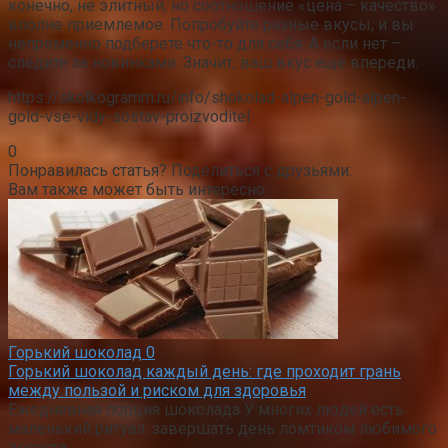
конечно, не элитный, но соотношение «цена – качество»
вполне приемлемое. Попробуйте разные вкусы, и вы
непременно подберете что-то для себя. А если нет –
следите за новинками. Значит, ваш вкус еще впереди.
https://skolkogramm.ru/info/shokolad-alpen-gold-alpen-
gold-vse-vidy-sostav-proizvoditel
0
Понравилась статья? Поделиться с друзьями:
Вам также может быть интересно
Горький шоколад
0
Горький шоколад каждый день: где проходит грань
между пользой и риском для здоровья
Ежедневная порция шоколада У многих людей есть
маленький ритуал: завершать день ломтиком любимого
десерта.