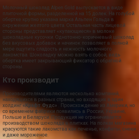
Молочный шоколад Alpen Gold выпускается в виде
плиточной формы, разделенной на 15 долек. На голубой
обертке крупно указана марка Альпен Гольда в
окружении желтого цвета. Остальная часть лицевой
стороны представляет «купающиеся» в молоке
шоколадные кусочки. Однотонно-коричневый шоколад
без вкусовых добавок и начинок позволяет в полной
мере ощутить сладость и нежность молочного
лакомства. Шоколадку можно взять с собой, ведь
обертка имеет закрывающий фиксатор с обратной
стороны.
Кто производит
Производителями являются несколько компаний,
находящихся в разных странах, но входящих в один
холдинг
«Крафт Фудс»
. Происхождение из Америки, но
со временем фабрики появились в России, Украине,
Польше и Беларуси. Продукция не ограничивается
производством шоколада в плитках. На полках магазина
красуются такие лакомства как печенье, конфеты, снеки
и даже мороженое.