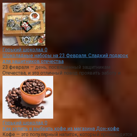
Горький шоколад
0
Шоколадные наборы на 23 Февраля. Сладкий подарок
для защитников отечества
23 февраля — день, посвященный защитникам
Отечества, и это отличный повод проявить заботу и
Горький шоколад
0
Как купить и выбрать кофе из магазина Дон-кофе
Кофе — это популярный напиток, который производится