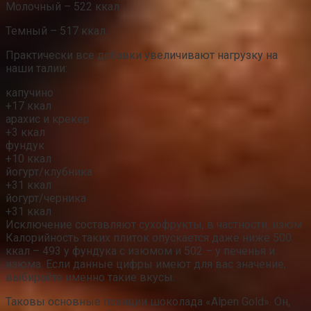
Молочный – 522 ккал.
Темный – 517 ккал.
Практически все добавки увеличивают нагрузку на
наши талии:
капучино
+17 ккал
арахис и крекер
+3 ккал
фундук
+10 ккал
йогурт/клубника
+31 ккал
йогурт/черника
+31 ккал
Исключение составляют сухофрукты, в частности, изюм.
Калорийность таких плиток опускается даже ниже 500
ккал – 493 у фундука с изюмом и 502 – у печенья и
изюма. Если данные цифры имеют для вас значение,
выбирайте именно такие вкусы.
Таковы основные позиции шоколада «Alpen Gold». Он,