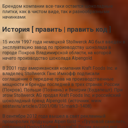
Брендом компании все-таки остается шоколадные
плитки, как в чистом виде, так и разнообразными
начинками.
История [ править | править код ]
15 июля 1997 года немецкой Stollwerck AG был введён в
эксплуатацию завод по производству шоколада в
городе Покров Владимирской области, на которой
начато производство шоколада Alpengold.
В 2001 году американская компания Kraft Foods Inc. и
владелец Stollwerck Ганс Имхофф подписали
соглашение о передаче прав на производственные
мощности и бренды последней в трех странах: России
(Покров), Польше (Познань) и Венгрии (Будапешт). При
этом Stollwerck AG продал Kraft Foods Inc. и российский
шоколадный бренд Alpengold. (источник: www.
sostav.ru/articles/2001/08/15/mark3-1408).
В сентябре 2012 года вышел в свет рекламный
проморолик продукции Alpen Gold — «Грузовой самолет»,
созданный Ogilvy&Mather Russia[3]. Ролик вышел под