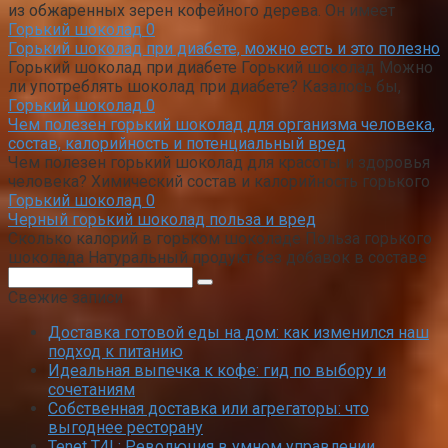
из обжаренных зерен кофейного дерева. Он имеет
Горький шоколад
0
Горький шоколад при диабете, можно есть и это полезно
Горький шоколад при диабете Горький шоколад Можно
ли употреблять шоколад при диабете? Казалось бы,
Горький шоколад
0
Чем полезен горький шоколад для организма человека,
состав, калорийность и потенциальный вред
Чем полезен горький шоколад для красоты и здоровья
человека? Химический состав и калорийность горького
Горький шоколад
0
Черный горький шоколад польза и вред
Сколько калорий в горьком шоколаде Польза горького
шоколада Натуральный продукт без добавок в составе
Поиск:
Свежие записи
Доставка готовой еды на дом: как изменился наш
подход к питанию
Идеальная выпечка к кофе: гид по выбору и
сочетаниям
Собственная доставка или агрегаторы: что
выгоднее ресторану
Tenet T4L: Революция в умном управлении