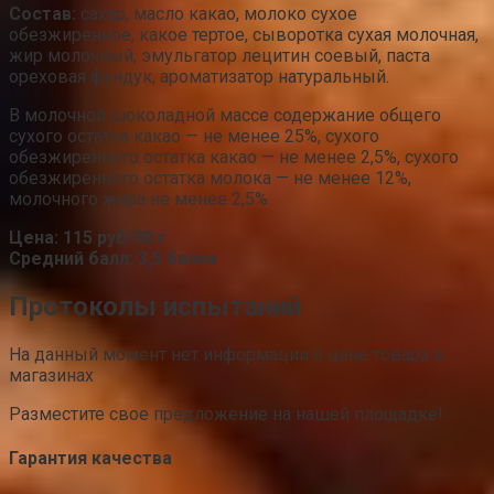
Состав:
сахар, масло какао, молоко сухое
обезжиренное, какое тертое, сыворотка сухая молочная,
жир молочный, эмульгатор лецитин соевый, паста
ореховая фундук, ароматизатор натуральный.
В молочной шоколадной массе содержание общего
сухого остатка какао — не менее 25%, сухого
обезжиренного остатка какао — не менее 2,5%, сухого
обезжиренного остатка молока — не менее 12%,
молочного жира не менее 2,5%
Цена: 115 руб/90 г
Средний балл: 3,5 балла
Протоколы испытаний
На данный момент нет информации о цене товара в
магазинах
Разместите свое предложение на нашей площадке!
Гарантия качества