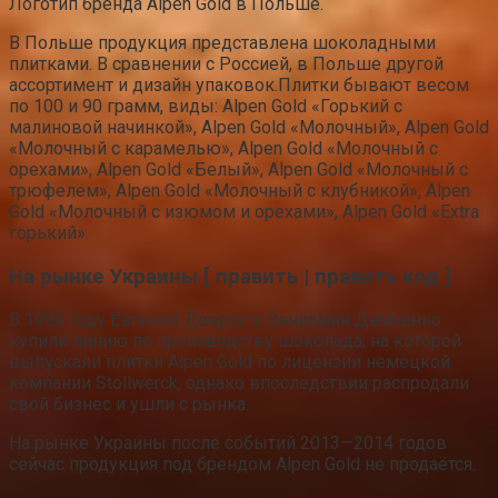
Логотип бренда Alpen Gold в Польше.
В Польше продукция представлена шоколадными
плитками. В сравнении с Россией, в Польше другой
ассортимент и дизайн упаковок.Плитки бывают весом
по 100 и 90 грамм, виды: Alpen Gold «Горький с
малиновой начинкой», Alpen Gold «Молочный», Alpen Gold
«Молочный с карамелью», Alpen Gold «Молочный с
орехами», Alpen Gold «Белый», Alpen Gold «Молочный с
трюфелем», Alpen Gold «Молочный с клубникой», Alpen
Gold «Молочный с изюмом и орехами», Alpen Gold «Extra
горький».
На рынке Украины [ править | править код ]
В 1996 году Евгений Дверис и Вениамин Демченко
купили линию по производству шоколада, на которой
выпускали плитки Alpen Gold по лицензии немецкой
компании Stollwerсk, однако впоследствии распродали
свой бизнес и ушли с рынка.
На рынке Украины после событий 2013—2014 годов
сейчас продукция под брендом Alpen Gold не продаётся.