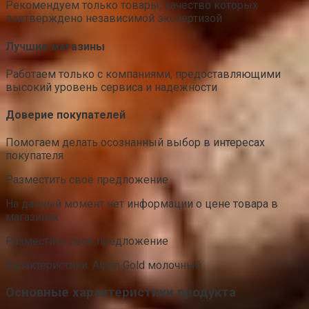
Рекомендуем только товары, качество которых
подтверждено независимой экспертизой
Лучшие магазины
Работаем только с компаниями, предоставляющими
высокий уровень сервиса и надежности
Доверие покупателей
Помогаем делать осознанный выбор в интересах
покупателя
Разместить своё предложение
На данный момент нет информации о цене товара в
магазинах
Разместить своё предложение
Характеристики: Alpen Gold молочный
Основные характеристики продукта