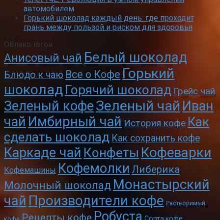
автомобилем
Горький шоколад каждый день: где проходит
грань между пользой и риском для здоровья
Облако тегов
Белый шоколад
Анисовый чай
Горький
Все о Кофе
Блюдо к чаю
шоколад
Горячий шоколад
Грейс чай
Зеленый чай
Зеленый кофе
Иван
чай
Имбирный чай
Как
История кофе
сделать шоколад
Как сохранить кофе
Кофеварки
Каркаде чай
Конфеты
Кофемолки
Либерика
Кофемашины
Монастырский
Молочный шоколад
чай
Производители кофе
Растворимый
Робуста
Рецепты кофе
Сорта кофе
кофе