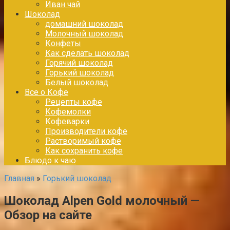
Иван чай
Шоколад
домашний шоколад
Молочный шоколад
Конфеты
Как сделать шоколад
Горячий шоколад
Горький шоколад
Белый шоколад
Все о Кофе
Рецепты кофе
Кофемолки
Кофеварки
Производители кофе
Растворимый кофе
Как сохранить кофе
Блюдо к чаю
Главная
»
Горький шоколад
Шоколад Alpen Gold молочный —
Обзор на сайте