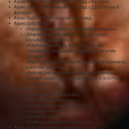
Alpen Gold DARK тёмный шоколад «Фундук»,
Alpen Gold DARK тёмный шоколад «Дроблённый
фундук»,
Alpen Gold BITTER горький шоколад,
Alpen Gold Max Fun,
«Взрывная карамель, мармелад, печенье»;
«Мармелад со вкусом колы, попкорн,
взрывная карамель»;
«Клубника, малина, черника, чёрная
смородина, взрывная карамель, шипучие
шарики»;
«Манго, ананас, маракуйя, взрывная карамель,
шипучие шарики»;
«Арахис, разноцветные драже, карамель»;
Тёмный шоколад «Пряная вишня и золотые
цукаты»;
Alpen Gold Oreo,
«Классический чизкейк»;
«Молочный шоколад»;
«Со вкусом арахисовой пасты»;
«Нежная клубника»;
«Яркая малина»;
«Белый и молочный шоколад»;
Alpen Gold молочный шоколад Десерт,