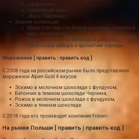
«Шарлотка»;
«Ореховый торт»;
«Безе Павлова»;
Зимняя коллекция,
Alpen Gold Max Fun белый шоколад «Снежный
вкус апельсина»;
Alpen Gold Max Fun молочный шоколад
«Морозный имбирь и ароматная корица»;
Мороженое [ править | править код ]
С 2008 года на российском рынке было представлено
мороженое Alpen Gold 4 вкусов:
Эскимо в молочном шоколаде с фундуком,
Батончик в темном шоколаде Черника,
Рожок в молочном шоколаде с фундуком,
Эскимо в темном шоколаде.
С 2018 года его производит компания Froneri.
На рынке Польши [ править | править код ]