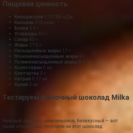
Пищевая ценность
Килоджоули
2157.85 кДж
Калории
515 ккал
Белки
5.3 г
Углеводы
61 г
Сахар
60 г
Жиры
27.5 г
Насыщенные жиры
17 г
Мононенасыщенные жиры
0 г
Полиненасыщенные жиры
0 г
Холестерин
0 мг
Клетчатка
0 г
Натрий
0.17 мг
Калий
0 мг
Тестируем молочный шоколад Milka
Нежный, привкус шампиньонов, безвкусный — вот
такие отзывы мы получили на этот шоколад.