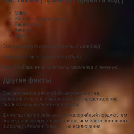
См. также [ править | править код ]
Milka.
Россия – щедрая душа.
Бабаевский.
Алёнка.
Dove.
Стандартная упаковка (Молочный шоколад)
Упаковка тёмного шоколада (Dark)
Max Fun (Взрывная карамель, мармелад и печенье)
Другие факты
Самое главное для любой «вкусняшки» ее
калорийность, т. к. именно она дает представление,
сколько можно съесть без вреда.
Шоколад сам по себе весьма калорийный продукт, тем
более, если сахара в нем больше, чем всего остального.
Шоколад «Альпен Гольд» — не исключение.