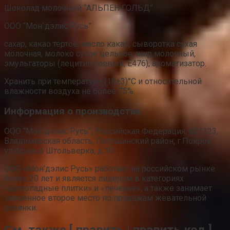
Шоколад молочный “АЛЬПЕН ГОЛЬД”
ООО “Мон`дэлис Русь”
сахар, какао тертое, масло какао, сыворотка сухая
молочная, молоко сухое цельное, жир молочный,
эмульгаторы (лецитин соевый, Е476), ароматизатор.
Хранить при температуре (18±3)°C и относительной
влажности воздуха не более 75%.
Информация о производстве
ООО “Мон`дэлис Русь”, Российская Федерация, 601123,
Владимирская область, Петушинский район, г.Покров,
ул.Франца Штольверка, д.10
ООО «Мон’дэлис Русь» работает на российском рынке
более 20 лет и является лидером в категориях
«шоколадные плитки» и «печенье»; а также занимает
уверенное второе место по продажам жевательной
резинки.