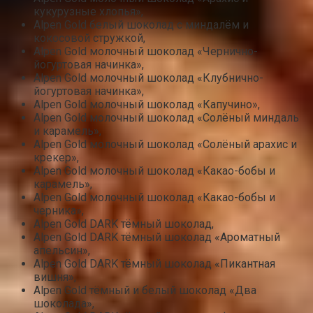
кукурузные хлопья»,
Alpen Gold белый шоколад с миндалём и
кокосовой стружкой,
Alpen Gold молочный шоколад «Чернично-
йогуртовая начинка»,
Alpen Gold молочный шоколад «Клубнично-
йогуртовая начинка»,
Alpen Gold молочный шоколад «Капучино»,
Alpen Gold молочный шоколад «Солёный миндаль
и карамель»,
Alpen Gold молочный шоколад «Солёный арахис и
крекер»,
Alpen Gold молочный шоколад «Какао-бобы и
карамель»,
Alpen Gold молочный шоколад «Какао-бобы и
черника»,
Alpen Gold DARK тёмный шоколад,
Alpen Gold DARK тёмный шоколад «Ароматный
апельсин»,
Alpen Gold DARK тёмный шоколад «Пикантная
вишня»,
Alpen Gold тёмный и белый шоколад «Два
шоколада»,