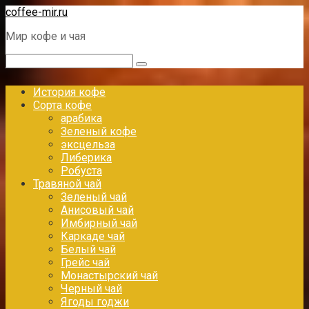
Перейти
coffee-mir.ru
к
Мир кофе и чая
контенту
Поиск:
История кофе
Сорта кофе
арабика
Зеленый кофе
эксцельза
Либерика
Робуста
Травяной чай
Зеленый чай
Анисовый чай
Имбирный чай
Каркаде чай
Белый чай
Грейс чай
Монастырский чай
Черный чай
Ягоды годжи