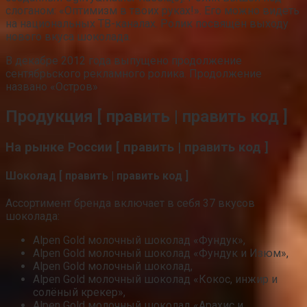
слоганом: «Оптимизм в твоих руках!». Его можно видеть
на национальных ТВ-каналах. Ролик посвящён выходу
нового вкуса шоколада.
В декабре 2012 года выпущено продолжение
сентябрьского рекламного ролика. Продолжение
названо «Остров»
Продукция [ править | править код ]
На рынке России [ править | править код ]
Шоколад [ править | править код ]
Ассортимент бренда включает в себя 37 вкусов
шоколада:
Alpen Gold молочный шоколад «Фундук»,
Alpen Gold молочный шоколад «Фундук и Изюм»,
Alpen Gold молочный шоколад,
Alpen Gold молочный шоколад «Кокос, инжир и
солёный крекер»,
Alpen Gold молочный шоколад «Арахис и