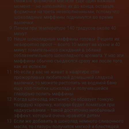
смажьте формочки маслом. Еще один важный
момент – не наполняйте их до конца, оставьте
формочки на треть незаполненными, потому что
шоколадные маффины поднимутся во время
выпечки.
Печем при температуре 140 градусов около 40
минут.
Наши шоколадные маффины готовы. Рецепт их
невероятно прост – всего 10 минут на кухне и 40
минут томительного ожидания в облаке
соблазнительного шоколадного аромата. У нас эти
маффины обычно съедаются сразу же после того,
как их испекли.
Но если у вас не живет в квартире стая
прожорливых любителей домашней сладкой
выпечки, то можете растопить на водяной бане
еще пол-плитки шоколада и получившейся
глазурью полить маффины.
Когда шоколад застынет, он образует тонкую
твердую корочку, которая будет ломаться при
надкусывании – такой достаточно необычный
эффект, который очень нравится детям.
Если же добавить в шоколад немного сливочного
масла, то глазурь получится мягкой и блестящей.