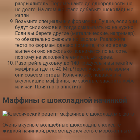
разрыхлитель. Перемешайте до однородности, но
не долго. На этом же этапе добавьте шоколадные
капли.
Возьмите специальные формочки. Лучше, если они
будут силиконовые, тогда смазывать их не нужно.
Если вы берете другие (металлические, например),
то обязательно смажьте их маслом. Разложите
тесто по формам, однако помните, что во время
выпечки оно несколько поднимется по высоте,
поэтому не заполняйте емкость до краев.
Разогрейте духовку до 140 градусов и выпекайте
маффины где-то 40 Min. Через указанное время
они совсем готовы. Конечно же, подавая эти
вкуснейшие маффины, не забудьте заварить кофе
или чай. Приятного аппетита!
Маффины с шоколадной начинкой
Очень вкусные волшебные шоколадные кексы с
жидкой начинкой, рекомендуется есть с мороженным.