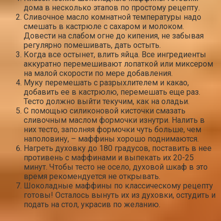
дома в несколько этапов по простому рецепту.
Сливочное масло комнатной температуры надо
смешать в кастрюле с сахаром и молоком.
Довести на слабом огне до кипения, не забывая
регулярно помешивать, дать остыть.
Когда все остынет, влить яйца. Все ингредиенты
аккуратно перемешивают лопаткой или миксером
на малой скорости по мере добавления.
Муку перемешать с разрыхлителем и какао,
добавить ее в кастрюлю, перемешать еще раз.
Тесто должно выйти текучим, как на оладьи.
С помощью силиконовой кисточки смазать
сливочным маслом формочки изнутри. Налить в
них тесто, заполняя формочки чуть больше, чем
наполовину, – маффины хорошо поднимаются.
Нагреть духовку до 180 градусов, поставить в нее
противень с маффинами и выпекать их 20-25
минут. Чтобы тесто не осело, духовой шкаф в это
время рекомендуется не открывать.
Шоколадные маффины по классическому рецепту
готовы! Осталось вынуть их из духовки, остудить и
подать на стол, украсив по желанию.