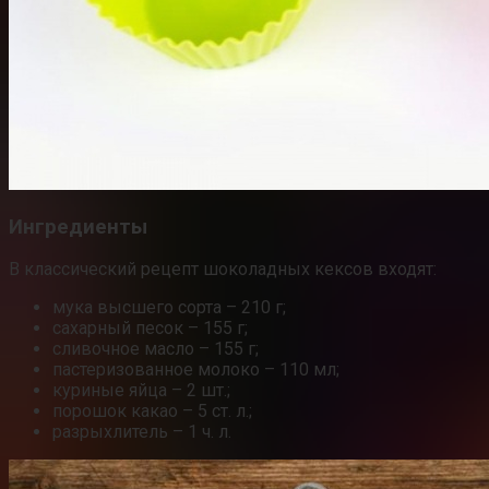
Ингредиенты
В классический рецепт шоколадных кексов входят:
мука высшего сорта – 210 г;
сахарный песок – 155 г;
сливочное масло – 155 г;
пастеризованное молоко – 110 мл;
куриные яйца – 2 шт.;
порошок какао – 5 ст. л.;
разрыхлитель – 1 ч. л.