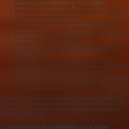
Заранее включить разогреваться духовку
(необходимая температура 180 градусов).
Прогреть до появления пузырьков масло, какао,
1/3 нормы шоколада и молоко.
Взбить яйцо и ввести его в шоколадную массу,
когда та немного остынет. Проделывать такие
манипуляции с горячими компонентами не стоит,
иначе белок с желтком свернутся.
Смешать муку с разрыхлителем и просеять горкой.
Добавить к ней основной замес, соединить до
однородности.
Остальную часть плитки порубить (желательно,
чтобы каждый кусочек был одинакового размера).
Наполнить формочки тестом, распределить
получившиеся твердые фрагменты, слегка вдавив
их в заготовку и выпекать маффины с шоколадом
в разогретой духовке 25 минут.
Кстати! При приготовлении десерта заполнять емкость
нужно на 2/3. Изделие сильно поднимается, так что если
пренебречь этим правилом, большая часть маффина
сползет на решетку.
Шоколадные маффины с какао