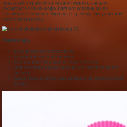
овальный, он рассчитан на одну порцию, к чашке
ароматного чая или кофе. Едят его холодным или
горячим, по желанию. Украшают кремом, глазурью, или
сюрпризом внутри.
Инвентарь
эмалированная кастрюлька;
посуда для микроволновки;
лопатка для смешивания компонентов;
силиконовые, керамические или металлические
формы;
одноразовые ребристые вкладки из пергаментной
бумаги.