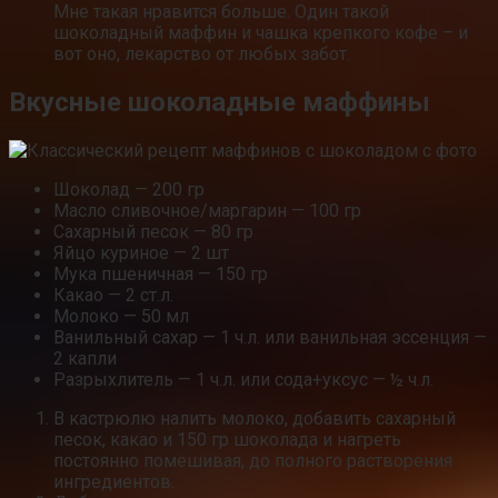
Мне такая нравится больше. Один такой
шоколадный маффин и чашка крепкого кофе – и
вот оно, лекарство от любых забот.
Вкусные шоколадные маффины
Шоколад — 200 гр
Масло сливочное/маргарин — 100 гр
Сахарный песок — 80 гр
Яйцо куриное — 2 шт
Мука пшеничная — 150 гр
Какао — 2 ст.л.
Молоко — 50 мл
Ванильный сахар — 1 ч.л. или ванильная эссенция —
2 капли
Разрыхлитель — 1 ч.л. или сода+уксус — ½ ч.л.
В кастрюлю налить молоко, добавить сахарный
песок, какао и 150 гр шоколада и нагреть
постоянно помешивая, до полного растворения
ингредиентов.