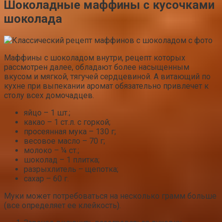
Шоколадные маффины с кусочками
шоколада
Маффины с шоколадом внутри, рецепт которых
рассмотрен далее, обладают более насыщенным
вкусом и мягкой, тягучей сердцевиной. А витающий по
кухне при выпекании аромат обязательно привлечет к
столу всех домочадцев.
яйцо – 1 шт.;
какао – 1 ст.л. с горкой;
просеянная мука – 130 г;
весовое масло – 70 г;
молоко – ¼ ст.;
шоколад – 1 плитка;
разрыхлитель – щепотка;
сахар – 60 г.
Муки может потребоваться на несколько грамм больше
(все определяет ее клейкость).