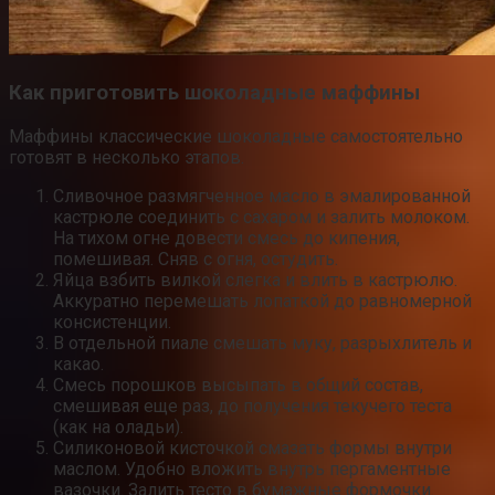
Как приготовить шоколадные маффины
Маффины классические шоколадные самостоятельно
готовят в несколько этапов.
Сливочное размягченное масло в эмалированной
кастрюле соединить с сахаром и залить молоком.
На тихом огне довести смесь до кипения,
помешивая. Сняв с огня, остудить.
Яйца взбить вилкой слегка и влить в кастрюлю.
Аккуратно перемешать лопаткой до равномерной
консистенции.
В отдельной пиале смешать муку, разрыхлитель и
какао.
Смесь порошков высыпать в общий состав,
смешивая еще раз, до получения текучего теста
(как на оладьи).
Силиконовой кисточкой смазать формы внутри
маслом. Удобно вложить внутрь пергаментные
вазочки. Залить тесто в бумажные формочки.