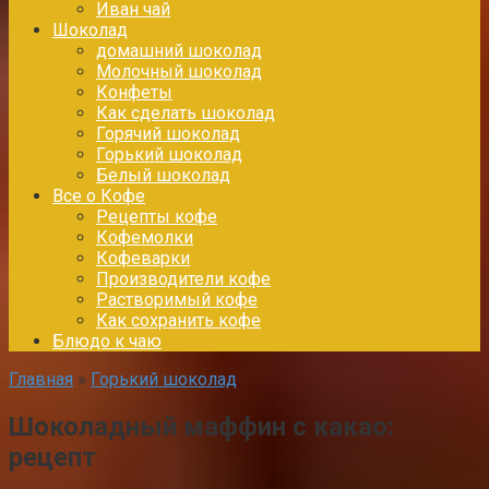
Иван чай
Шоколад
домашний шоколад
Молочный шоколад
Конфеты
Как сделать шоколад
Горячий шоколад
Горький шоколад
Белый шоколад
Все о Кофе
Рецепты кофе
Кофемолки
Кофеварки
Производители кофе
Растворимый кофе
Как сохранить кофе
Блюдо к чаю
Главная
»
Горький шоколад
Шоколадный маффин с какао:
рецепт