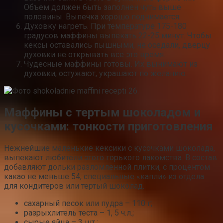
Объем должен быть заполнен чуть выше
половины. Выпечка хорошо поднимается.
Духовку нагреть. При температуре 175-180
градусов маффины выпекать 22-25 минут. Чтобы
кексы оставались пышными, не оседали, дверцу
духовки не открывать все это время.
Чудесные маффины готовы. Их вынимают из
духовки, остужают, украшают по желанию.
Маффины с тертым шоколадом и
кусочками: тонкости приготовления
Нежнейшие маленькие кексики с кусочками шоколада,
выпекают любители этого горького лакомства. В состав
добавляют дольки разломленной плитки, с процентом
какао не меньше 54, специальные «капли» из отдела
для кондитеров или тертый шоколад.
сахарный песок или пудра – 110 г;
разрыхлитель теста – 1, 5 ч.л.;
сырые яйца – 3 шт.;