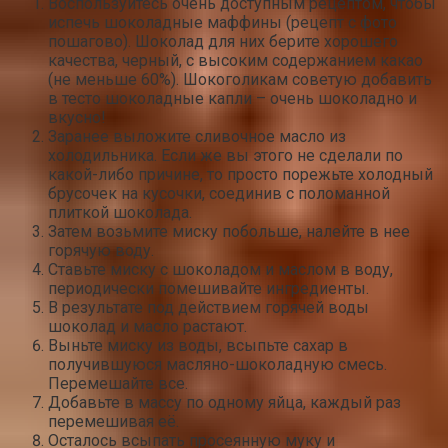
Воспользуйтесь очень доступным рецептом, чтобы
испечь шоколадные маффины (рецепт с фото
пошагово). Шоколад для них берите хорошего
качества, черный, с высоким содержанием какао
(не меньше 60%). Шокоголикам советую добавить
в тесто шоколадные капли – очень шоколадно и
вкусно!
Заранее выложите сливочное масло из
холодильника. Если же вы этого не сделали по
какой-либо причине, то просто порежьте холодный
брусочек на кусочки, соединив с поломанной
плиткой шоколада.
Затем возьмите миску побольше, налейте в нее
горячую воду.
Ставьте миску с шоколадом и маслом в воду,
периодически помешивайте ингредиенты.
В результате под действием горячей воды
шоколад и масло растают.
Выньте миску из воды, всыпьте сахар в
получившуюся масляно-шоколадную смесь.
Перемешайте все.
Добавьте в массу по одному яйца, каждый раз
перемешивая её.
Осталось всыпать просеянную муку и