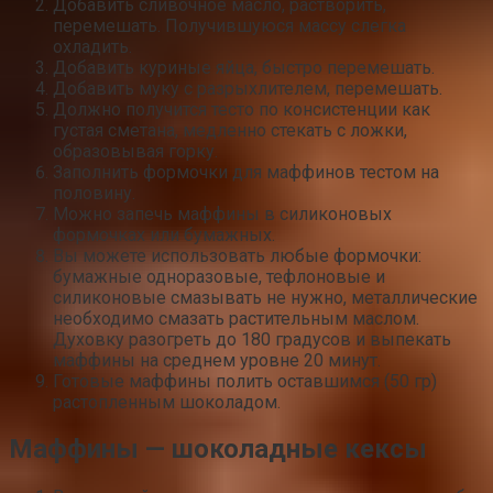
Добавить сливочное масло, растворить,
перемешать. Получившуюся массу слегка
охладить.
Добавить куриные яйца, быстро перемешать.
Добавить муку с разрыхлителем, перемешать.
Должно получится тесто по консистенции как
густая сметана, медленно стекать с ложки,
образовывая горку.
Заполнить формочки для маффинов тестом на
половину.
Можно запечь маффины в силиконовых
формочках или бумажных.
Вы можете использовать любые формочки:
бумажные одноразовые, тефлоновые и
силиконовые смазывать не нужно, металлические
необходимо смазать растительным маслом.
Духовку разогреть до 180 градусов и выпекать
маффины на среднем уровне 20 минут.
Готовые маффины полить оставшимся (50 гр)
растопленным шоколадом.
Маффины — шоколадные кексы