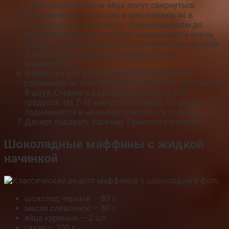
очень горячей, иначе яйца могут свернуться.
Смешиваем муку и соль и просеиваем их в
шоколадно-яичную массу. Перемешиваем до
однородности, но не следует вымешивать очень
долго, т.к. может выделиться клейковина из муки
и тесто будет плотным, маффины плохо
поднимутся.
Формочки для кексов смазываем маслом и
разливаем по ним получившееся тесто, получилось
9 штук. Ставим в разогретую духовку 200
градусов. На 7-10 минут (вынимать, когда они
поднимаются и начинают трескаться сверху).
Десерт подавать горячим. Приятного аппетита!
Шоколадные маффины с жидкой
начинкой
шоколад черный — 80 г
масло сливочное — 80 г
яйца куриные — 2 шт.
сахар — 100 г