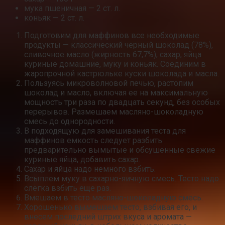
мука пшеничная — 2 ст. л.
коньяк — 2 ст. л.
Подготовим для маффинов все необходимые
продукты — классический черный шоколад (78%),
сливочное масло (жирность 67,7%), сахар, яйца
куриные домашние, муку и коньяк. Соединим в
жаропрочной кастрюльке куски шоколада и масла.
Пользуясь микроволновой печью, растопим
шоколад и масло, включая ее на максимальную
мощность три раза по двадцать секунд, без особых
перерывов. Размешаем масляно-шоколадную
смесь до однородности.
В подходящую для замешивания теста для
маффинов емкость следует разбить
предварительно вымытые и обсушенные свежие
куриные яйца, добавить сахар.
Сахар и яйца надо немного взбить.
Всыплем муку в сахарно-яичную смесь. Тесто надо
слегка взбить еще раз.
Вмешаем в тесто масляно-шоколадную смесь.
Хорошенько вымешаем тесто, взбивая его, и
внесем последний штрих вкуса и аромата —