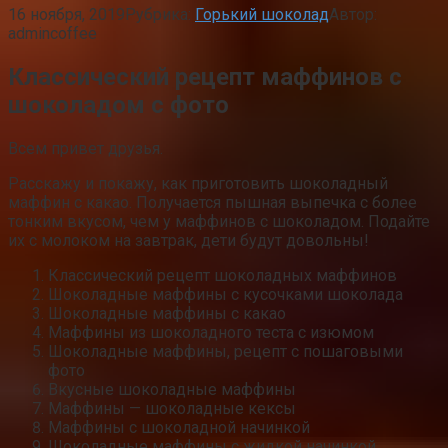
16 ноября, 2019
Рубрика:
Горький шоколад
Автор:
admincoffee
Классический рецепт маффинов с
шоколадом с фото
Всем привет друзья.
Расскажу и покажу, как приготовить шоколадный
маффин с какао. Получается пышная выпечка с более
тонким вкусом, чем у маффинов с шоколадом. Подайте
их с молоком на завтрак, дети будут довольны!
Классический рецепт шоколадных маффинов
Шоколадные маффины с кусочками шоколада
Шоколадные маффины с какао
Маффины из шоколадного теста с изюмом
Шоколадные маффины, рецепт с пошаговыми
фото
Вкусные шоколадные маффины
Маффины — шоколадные кексы
Маффины с шоколадной начинкой
Шоколадные маффины с жидкой начинкой