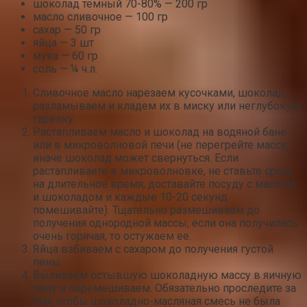
шоколад темный 70-80% — 200 гр
масло сливочное — 100 гр
сахар — 50 гр
яйца — 3 шт
мука — 60 гр
соль — ¼ ч.л.
Сливочное масло нарезаем кусочками, шоколад
разламываем и кладем их в миску или неглубокую
тарелку.
Растапливаем масло и шоколад на водяной бане
или в микроволновой печи (не перегрейте массу,
иначе шоколад может свернуться. Если
растапливаете в микроволновке, не ставьте сразу
на длительное время, доставайте посуду с маслом
и шоколадом и каждые 10-20 секунд
помешивайте). Тщательно размешиваем до
получения однородной массы, если она получилась
очень горячая, то остужаем ее.
Яйца взбиваем с сахаром до получения густой
пены.
Выливаем остывшую шоколадную массу в яичную
пену и перемешиваем. Обязательно проследите за
тем, чтобы шоколадно-масляная смесь не была