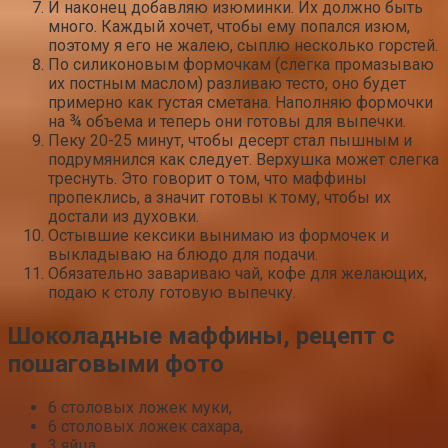
И наконец добавляю изюминки. Их должно быть
много. Каждый хочет, чтобы ему попался изюм,
поэтому я его не жалею, сыплю несколько горстей.
По силиконовым формочкам (слегка промазываю
их постным маслом) разливаю тесто, оно будет
примерно как густая сметана. Наполняю формочки
на ¾ объема и теперь они готовы для выпечки.
Пеку 20-25 минут, чтобы десерт стал пышным и
подрумянился как следует. Верхушка может слегка
треснуть. Это говорит о том, что маффины
пропеклись, а значит готовы к тому, чтобы их
достали из духовки.
Остывшие кексики вынимаю из формочек и
выкладываю на блюдо для подачи.
Обязательно завариваю чай, кофе для желающих,
подаю к столу готовую выпечку.
Шоколадные маффины, рецепт с
пошаговыми фото
6 столовых ложек муки,
6 столовых ложек сахара,
3 яйца,