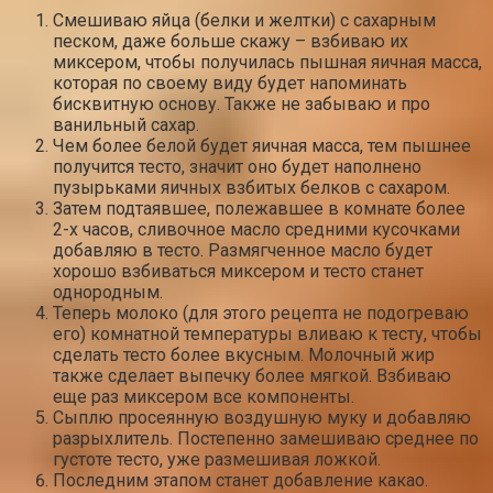
Смешиваю яйца (белки и желтки) с сахарным
песком, даже больше скажу – взбиваю их
миксером, чтобы получилась пышная яичная масса,
которая по своему виду будет напоминать
бисквитную основу. Также не забываю и про
ванильный сахар.
Чем более белой будет яичная масса, тем пышнее
получится тесто, значит оно будет наполнено
пузырьками яичных взбитых белков с сахаром.
Затем подтаявшее, полежавшее в комнате более
2-х часов, сливочное масло средними кусочками
добавляю в тесто. Размягченное масло будет
хорошо взбиваться миксером и тесто станет
однородным.
Теперь молоко (для этого рецепта не подогреваю
его) комнатной температуры вливаю к тесту, чтобы
сделать тесто более вкусным. Молочный жир
также сделает выпечку более мягкой. Взбиваю
еще раз миксером все компоненты.
Сыплю просеянную воздушную муку и добавляю
разрыхлитель. Постепенно замешиваю среднее по
густоте тесто, уже размешивая ложкой.
Последним этапом станет добавление какао.