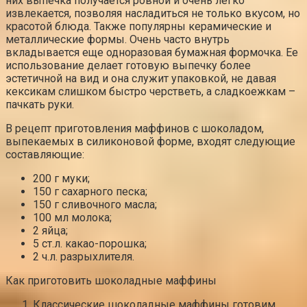
них выпечка получается ровной и очень легко
извлекается, позволяя насладиться не только вкусом, но
красотой блюда. Также популярны керамические и
металлические формы. Очень часто внутрь
вкладывается еще одноразовая бумажная формочка. Ее
использование делает готовую выпечку более
эстетичной на вид и она служит упаковкой, не давая
кексикам слишком быстро черстветь, а сладкоежкам –
пачкать руки.
В рецепт приготовления маффинов с шоколадом,
выпекаемых в силиконовой форме, входят следующие
составляющие:
200 г муки;
150 г сахарного песка;
150 г сливочного масла;
100 мл молока;
2 яйца;
5 ст.л. какао-порошка;
2 ч.л. разрыхлителя.
Как приготовить шоколадные маффины
Классические шоколадные маффины готовим