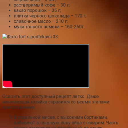
растворимый кофе – 30 г;
какао порошок – 35 г;
плитка черного шоколада – 170 г;
сливочное масло – 210 г;
мука тонкого помола – 160-260г.
Освоить этот доступный рецепт легко. Даже
начинающая хозяйка справится со всеми этапами
приготовления.
В отдельной миске, с высокими бортиками,
взбивают в пышную пену яйца с сахаром. Часть