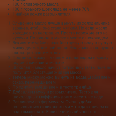
100 г сливочного масла,
100 г горького шоколада не менее 70%,
1 чайная ложка разрыхлителя.
Сливочное масло лучше вынуть из холодильника
заранее, чтобы оно стало мягким. Но если масло
холодное, то нестрашно. Просто порежьте его на
кусочки. Положите в миску вместе с шоколадом.
Вскипятите чайник, налейте горячую воду в пустую
миску диаметром побольше. Воды много не нужно,
около трех сантиметров.
Поставьте миску с маслом и шоколадом в миску с
водой и начинайте мешать.
Шоколад и масло начнут потихоньку таять, пока не
получится блестящая жидкая масса.
Теперь миску можно вынуть из воды. Добавляем
сахар, перемешиваем.
По одному вмешиваем в тесто три яйца.
Добавляем муку и разрыхлитель. Тесто для
шоколадных маффинов долго месить не надо.
Разливаем по формочкам. Очень удобно
пользоваться силиконовыми – тогда их ничем не
надо смазывать. Если печете в обычных, то