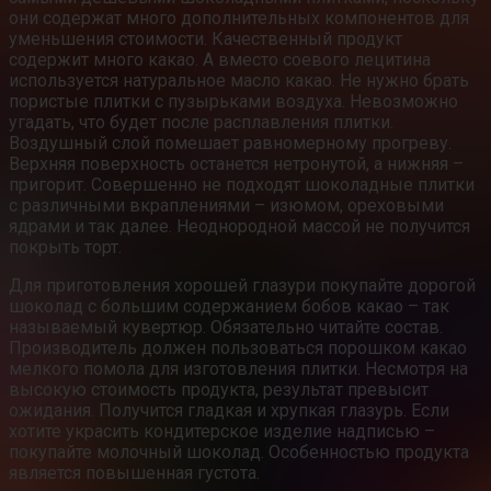
они содержат много дополнительных компонентов для
уменьшения стоимости. Качественный продукт
содержит много какао. А вместо соевого лецитина
используется натуральное масло какао. Не нужно брать
пористые плитки с пузырьками воздуха. Невозможно
угадать, что будет после расплавления плитки.
Воздушный слой помешает равномерному прогреву.
Верхняя поверхность останется нетронутой, а нижняя –
пригорит. Совершенно не подходят шоколадные плитки
с различными вкраплениями – изюмом, ореховыми
ядрами и так далее. Неоднородной массой не получится
покрыть торт.
Для приготовления хорошей глазури покупайте дорогой
шоколад с большим содержанием бобов какао – так
называемый кувертюр. Обязательно читайте состав.
Производитель должен пользоваться порошком какао
мелкого помола для изготовления плитки. Несмотря на
высокую стоимость продукта, результат превысит
ожидания. Получится гладкая и хрупкая глазурь. Если
хотите украсить кондитерское изделие надписью –
покупайте молочный шоколад. Особенностью продукта
является повышенная густота.