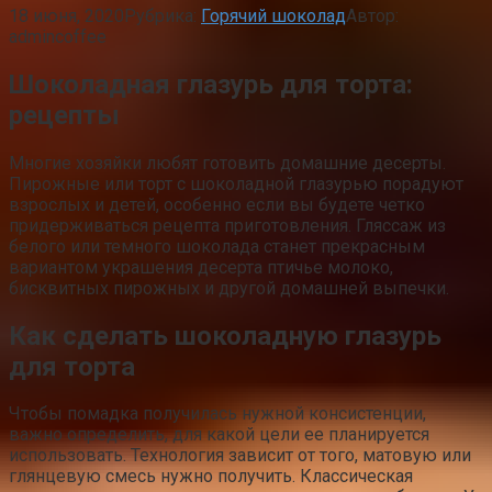
18 июня, 2020
Рубрика:
Горячий шоколад
Автор:
admincoffee
Шоколадная глазурь для торта:
рецепты
Многие хозяйки любят готовить домашние десерты.
Пирожные или торт с шоколадной глазурью порадуют
взрослых и детей, особенно если вы будете четко
придерживаться рецепта приготовления. Гляссаж из
белого или темного шоколада станет прекрасным
вариантом украшения десерта птичье молоко,
бисквитных пирожных и другой домашней выпечки.
Как сделать шоколадную глазурь
для торта
Чтобы помадка получилась нужной консистенции,
важно определить, для какой цели ее планируется
использовать. Технология зависит от того, матовую или
глянцевую смесь нужно получить. Классическая