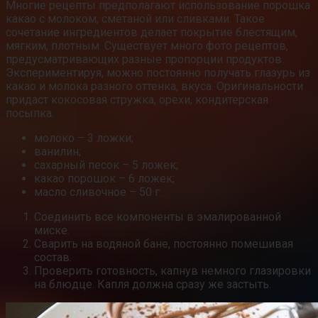
Многие рецепты предполагают использование порошка
какао с молоком, сметаной или сливками. Такое
сочетание ингредиентов делает покрытие блестящим,
мягким, плотным. Существует много фото рецептов,
предусматривающих разные пропорции продуктов.
Экспериментируя, можно постоянно получать глазурь из
какао и молока разного оттенка, вкуса. Оригинальности
придаст кокосовая стружка, орехи, кондитерская
посыпка.
молоко – 3 ложки;
ванилин;
сахарный песок – 5 ложек;
какао порошок – 6 ложек;
масло сливочное – 50 г.
Соединить все компоненты в эмалированной
миске.
Сварить на водяной бане, постоянно помешивая
состав.
Проверить готовность, капнув немного глазировки
на блюдце. Капля должна сразу же застыть.