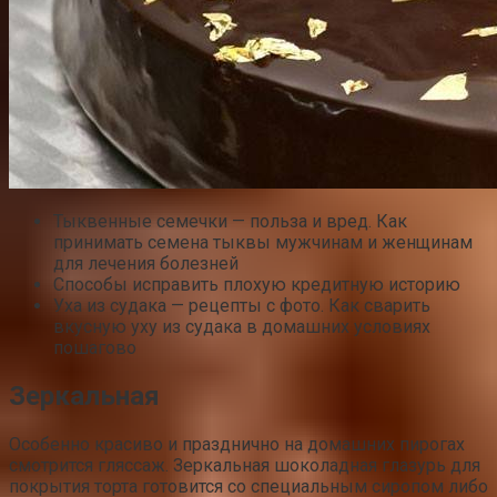
Тыквенные семечки — польза и вред. Как
принимать семена тыквы мужчинам и женщинам
для лечения болезней
Способы исправить плохую кредитную историю
Уха из судака — рецепты с фото. Как сварить
вкусную уху из судака в домашних условиях
пошагово
Зеркальная­
Особенно красиво и празднично на домашних пирогах
смотрится гляссаж. Зеркальная шоколадная глазурь для
покрытия торта готовится со специальным сиропом либо