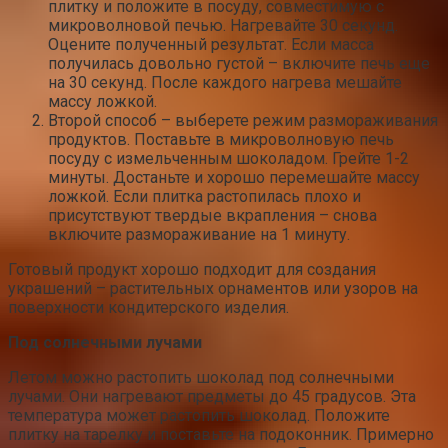
плитку и положите в посуду, совместимую с
микроволновой печью. Нагревайте 30 секунд.
Оцените полученный результат. Если масса
получилась довольно густой – включите печь еще
на 30 секунд. После каждого нагрева мешайте
массу ложкой.
Второй способ – выберете режим размораживания
продуктов. Поставьте в микроволновую печь
посуду с измельченным шоколадом. Грейте 1-2
минуты. Достаньте и хорошо перемешайте массу
ложкой. Если плитка растопилась плохо и
присутствуют твердые вкрапления – снова
включите размораживание на 1 минуту.
Готовый продукт хорошо подходит для создания
украшений – растительных орнаментов или узоров на
поверхности кондитерского изделия.
Под солнечными лучами
Летом можно растопить шоколад под солнечными
лучами. Они нагревают предметы до 45 градусов. Эта
температура может растопить шоколад. Положите
плитку на тарелку и поставьте на подоконник. Примерно