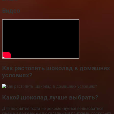
Видео
Как растопить шоколад в домашних
условиях?
Какой шоколад лучше выбрать?
Для покрытия торта не рекомендуется пользоваться
самыми дешевыми шоколадными плитками, поскольку