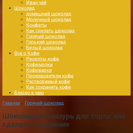
Иван чай
Шоколад
домашний шоколад
Молочный шоколад
Конфеты
Как сделать шоколад
Горячий шоколад
Горький шоколад
Белый шоколад
Все о Кофе
Рецепты кофе
Кофемолки
Кофеварки
Производители кофе
Растворимый кофе
Как сохранить кофе
Блюдо к чаю
Главная
»
Горячий шоколад
Шоколадная глазурь для торта: как
сделать украшение