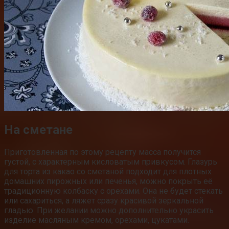
На сметане
Приготовленная по этому ­рецепту масса получится
густой, с характерным кисловатым привкусом. Глазурь
для торта из какао со сметаной подходит для плотных
домашних пирожных или печенья, можно покрыть её
традиционную колбаску с орехами. Она не будет стекать
или сахариться, а ляжет сразу красивой зеркальной
гладью. При желании можно дополнительно украсить
изделие масляным кремом, орехами, цукатами.