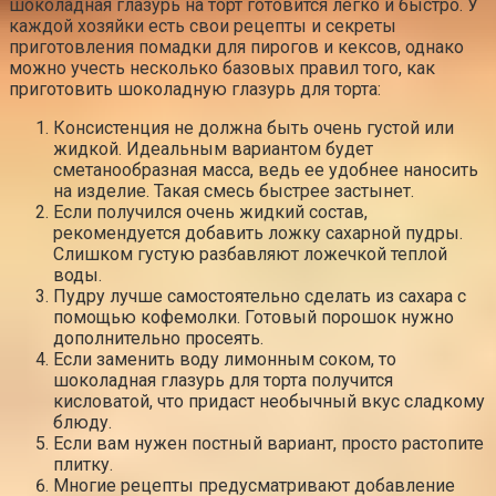
шоколадная глазурь на торт готовится легко и быстро. У
каждой хозяйки есть свои рецепты и секреты
приготовления помадки для пирогов и кексов, однако
можно учесть несколько базовых правил того, как
приготовить шоколадную глазурь для торта:
Консистенция не должна быть очень густой или
жидкой. Идеальным вариантом будет
сметанообразная масса, ведь ее удобнее наносить
на изделие. Такая смесь быстрее застынет.
Если получился очень жидкий состав,
рекомендуется добавить ложку сахарной пудры.
Слишком густую разбавляют ложечкой теплой
воды.
Пудру лучше самостоятельно сделать из сахара с
помощью кофемолки. Готовый порошок нужно
дополнительно просеять.
Если заменить воду лимонным соком, то
шоколадная глазурь для торта получится
кисловатой, что придаст необычный вкус сладкому
блюду.
Если вам нужен постный вариант, просто растопите
плитку.
Многие рецепты предусматривают добавление