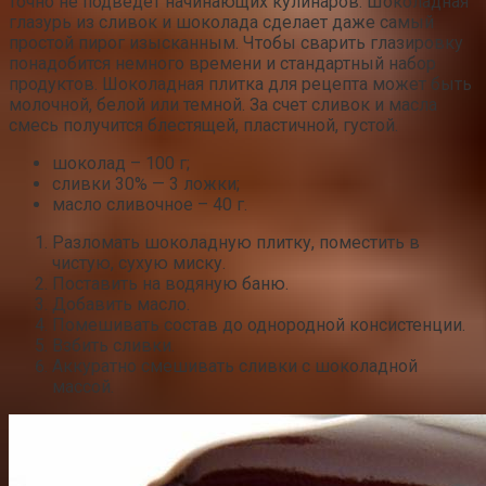
точно не подведет начинающих кулинаров. Шоколадная
глазурь из сливок и шоколада сделает даже самый
простой пирог изысканным. Чтобы сварить глазировку
понадобится немного времени и стандартный набор
продуктов. Шоколадная плитка для рецепта может быть
молочной, белой или темной. За счет сливок и масла
смесь получится блестящей, пластичной, густой.
шоколад – 100 г;
сливки 30% — 3 ложки;
масло сливочное – 40 г.
Разломать шоколадную плитку, поместить в
чистую, сухую миску.
Поставить на водяную баню.
Добавить масло.
Помешивать состав до однородной консистенции.
Взбить сливки.
Аккуратно смешивать сливки с шоколадной
массой.