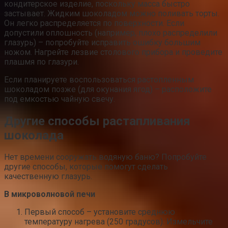
кондитерское изделие, поскольку масса быстро
застывает. Жидким шоколадом можно поливать торты.
Он легко распределяется по поверхности. Если
допустили оплошность (например, плохо распределили
глазурь) – попробуйте исправить ошибку большим
ножом. Нагрейте лезвие столового прибора и проведите
плашмя по глазури.
Если планируете воспользоваться растопленным
шоколадом позже (для окунания ягод) – расположите
под емкостью чайную свечу.
Другие способы растапливания
шоколада
Нет времени сооружать водяную баню? Попробуйте
другие способы, которые помогут сделать
качественную глазурь.
В микроволновой печи
Первый способ – установите среднюю
температуру нагрева (250 градусов). Измельчите