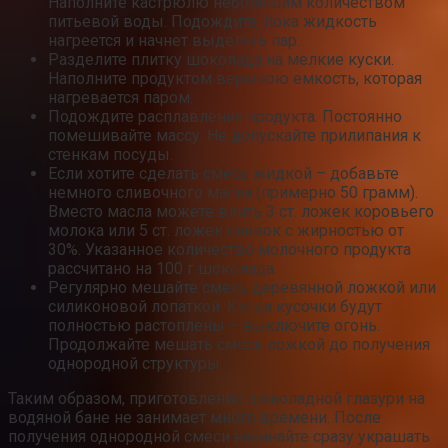
Наполните кастрюлю небольшим количеством
питьевой воды. Подождите, пока жидкость
нагреется и начнет выделять пар.
Разделите плитку шоколада на мелкие куски.
Наполните продуктом верхнюю емкость, которая
нагревается паром.
Подождите расплавления продукта. Постоянно
помешивайте массу. Не допускайте прилипания к
стенкам посуды.
Если хотите сделать смесь жидкой – добавьте
немного сливочного масла (примерно 50 грамм).
Вместо масла можете влить 3 ст. ложек коровьего
молока или 5 ст. ложек сливок с жирностью от
30%. Указанное количество молочного продукта
рассчитано на 100 г шоколада.
Регулярно мешайте смесь деревянной ложкой или
силиконовой лопаткой. Когда кусочки будут
полностью растоплены – выключите огонь.
Продолжайте мешать смесь ложкой до получения
однородной структуры.
Таким образом, приготовление шоколадной глазури на
водяной бане не занимает много времени. После
получения однородной смеси начинайте сразу украшать