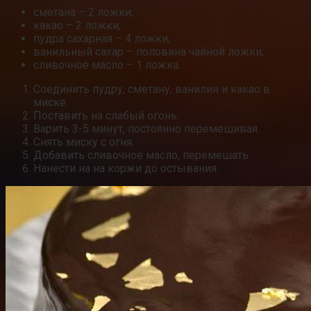
сметана – 2 ложки;
какао – 2 ложки;
пудра сахарная – 4 ложки;
ванильный сахар – половина чайной ложки;
сливочное масло – 1 ложка.
Соединить пудру, сметану, ванилин и какао в
миске.
Поставить на слабый огонь.
Варить 3-5 минут, постоянно перемешивая.
Снять миску с огня.
Добавить сливочное масло, перемешать.
Нанести на на коржи до остывания.