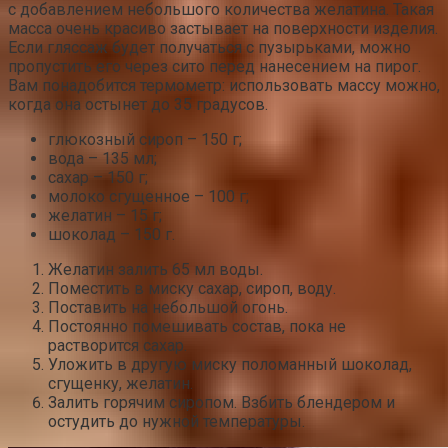
с добавлением небольшого количества желатина. Такая
масса очень красиво застывает на поверхности изделия.
Если гляссаж будет получаться с пузырьками, можно
пропустить его через сито перед нанесением на пирог.
Вам понадобится термометр: использовать массу можно,
когда она остынет до 35 градусов.
глюкозный сироп – 150 г;
вода – 135 мл;
сахар – 150 г;
молоко сгущенное – 100 г;
желатин – 15 г;
шоколад – 150 г.
Желатин залить 65 мл воды.
Поместить в миску сахар, сироп, воду.
Поставить на небольшой огонь.
Постоянно помешивать состав, пока не
растворится сахар.
Уложить в другую миску поломанный шоколад,
сгущенку, желатин.
Залить горячим сиропом. Взбить блендером и
остудить до нужной температуры.