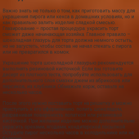
Важно знать не только о том, как приготовить массу для
украшения пирога или кекса в домашних условиях, но и
как правильно залить изделие сладкой смесью.
Глазирование – простая процедура: украсить торт
сможет даже начинающая хозяйка. Главное правило –
шоколадная глазурь для торта должна немного остыть,
но не загустеть, чтобы состав не начал стекать с пирога
или не превратился в комок.
Украшение торта шоколадной глазурью рекомендуется
выполнять резиновой кисточкой. Если вы готовите
десерт из плотного теста, попробуйте использовать для
дополнительного слоя смазки джем из абрикосов или
персиков, из клубники. Обмажьте корж, оставьте на
несколько часов.
После этого нужно поставить торт на решетку и можно
приступить к его оформлению: полить шоколадом,
разравнивая поверхность лопаткой или резиновой
кисточкой. При желании изделие можно дополнительно
украсить орехами, ягодами, кондитерской посыпкой.
Остудите пирог несколько часов в холодильнике или на
балконе.