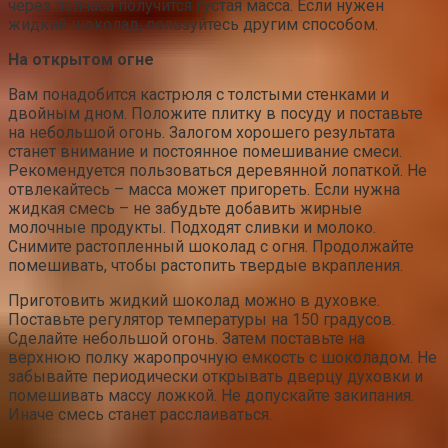
через полчаса получится густая масса. Если нужен
жидкий шоколад, пользуйтесь другим способом.
На открытом огне
Вам понадобится кастрюля с толстыми стенками и
двойным дном. Положите плитку в посуду и поставьте
на небольшой огонь. Залогом хорошего результата
станет внимание и постоянное помешивание смеси.
Рекомендуется пользоваться деревянной лопаткой. Не
отвлекайтесь – масса может пригореть. Если нужна
жидкая смесь – не забудьте добавить жирные
молочные продукты. Подходят сливки и молоко.
Снимите растопленный шоколад с огня. Продолжайте
помешивать, чтобы растопить твердые вкрапления.
Приготовить жидкий шоколад можно в духовке.
Поставьте регулятор температуры на 150 градусов.
Сделайте небольшой огонь. Затем поставьте на
верхнюю полку жаропрочную емкость с шоколадом. Не
забывайте периодически открывать дверцу духовки и
помешивать массу ложкой. Не допускайте закипания.
Иначе смесь станет расслаиваться.