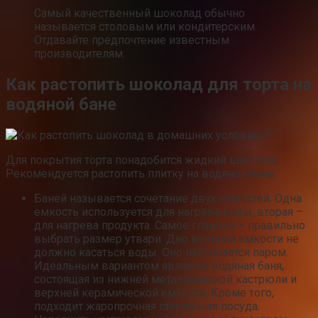
Самый качественный шоколад обычно
называется столовым или кондитерским.
Отдавайте предпочтение известным
производителям.
Как растопить шоколад для торта на
водяной бане
Для покрытия торта понадобится жидкий шоколад.
Рекомендуется растопить плитку на водяной бане.
Баней называется сочетание двух емкостей. Одна
емкость используется для нагрева воды, вторая –
для нагрева продукта. Самое главное – правильно
выбрать размер утвари. Дно верхней емкости не
должно касаться воды. Оно нагревается паром.
Идеальным вариантом является водяная баня,
состоящая из нижней металлической кастрюли и
верхней керамической емкости. Кроме того,
подходит жаропрочная стеклянная посуда.