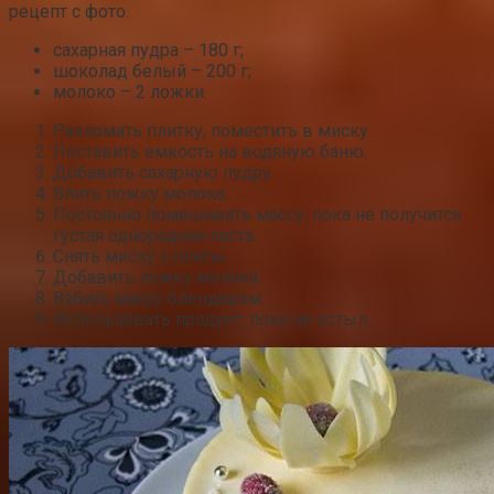
рецепт с фото.
сахарная пудра – 180 г;
шоколад белый – 200 г;
молоко – 2 ложки.
Разломать плитку, поместить в миску.
Поставить емкость на водяную баню.
Добавить сахарную пудру.
Влить ложку молока.
Постоянно помешивать массу, пока не получится
густая однородная паста.
Снять миску с плиты.
Добавить ложку молока.
Взбить массу блендером.
Использовать продукт, пока не остыл.