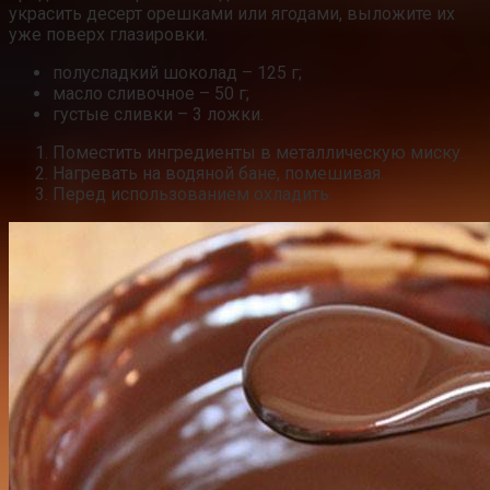
украсить десерт орешками или ягодами, выложите их
уже поверх глазировки.
полусладкий шоколад – 125 г;
масло сливочное – 50 г;
густые сливки – 3 ложки.
Поместить ингредиенты в металлическую миску.
Нагревать на водяной бане, помешивая.
Перед использованием охладить.