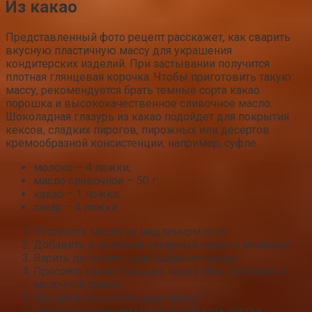
Из какао
Представленный фото рецепт расскажет, как сварить
вкусную пластичную массу для украшения
кондитерских изделий. При застывании получится
плотная глянцевая корочка. Чтобы приготовить такую
массу, рекомендуется брать темные сорта какао
порошка и высококачественное сливочное масло.
Шоколадная глазурь из какао подойдет для покрытия
кексов, сладких пирогов, пирожных или десертов
кремообразной консистенции, например, суфле.
молоко – 4 ложки;
масло сливочное – 50 г;
какао – 1 ложка;
сахар – 4 ложки.
Растопить масло на медленном огне.
Добавить в сотейник сахарный песок с молоком.
Варить до полного растворения сахара.
Просеять какао порошок через сито, добавить к
молочной смеси.
Прогреть все около двух минут.
Перед украшением пирога остудить состав.