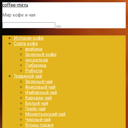
Перейти
coffee-mir.ru
к
Мир кофе и чая
контенту
Поиск:
История кофе
Сорта кофе
арабика
Зеленый кофе
эксцельза
Либерика
Робуста
Травяной чай
Зеленый чай
Анисовый чай
Имбирный чай
Каркаде чай
Белый чай
Грейс чай
Монастырский чай
Черный чай
Ягоды годжи