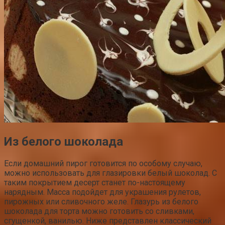
Из белого шоколада
Если домашний пирог готовится по особому случаю,
можно использовать для глазировки белый шоколад. С
таким покрытием десерт станет по-настоящему
нарядным. Масса подойдет для украшения рулетов,
пирожных или сливочного желе. Глазурь из белого
шоколада для торта можно готовить со сливками,
сгущенкой, ванилью. Ниже представлен классический