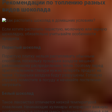
Рекомендации по топлению разных
видов шоколада
Если хотите растопить пористую, молочную или черную
шоколадку, обязательно учитывайте особенности
продукта.
Пористый шоколад
Пористую плитку нельзя растапливать обычным
способом, поскольку пузырьки воздуха мешают
равномерному распределению тепла. Поэтому перед
приготовлением глазури нужно потереть продукт на
терке. Пузырьки воздуха будут разрушены. Готовую
стружку поместите в посуду и начинайте постепенно
нагревать.
Белый шоколад
Такое лакомство отличается низкой температурой
плавления. Начинающие кулинары игнорируют важную
особенность – и готовая смесь получается негодной для