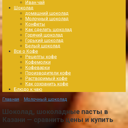
Иван чай
Шоколад
домашний шоколад
Молочный шоколад
Конфеты
Как сделать шоколад
Горячий шоколад
Горький шоколад
Белый шоколад
Все о Кофе
Рецепты кофе
Кофемолки
Кофеварки
Производители кофе
Растворимый кофе
Как сохранить кофе
Блюдо к чаю
Главная
»
Молочный шоколад
Шоколад, шоколадные пасты в
Казани — сравнить цены и купить