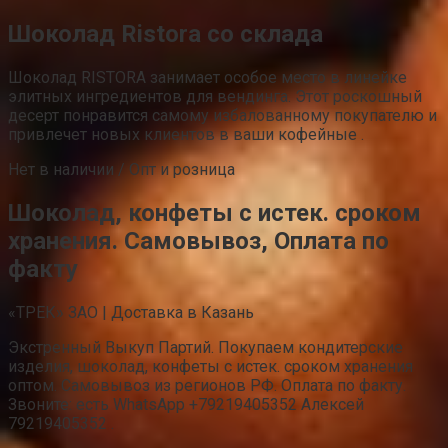
Шоколад Ristora со склада
Шоколад RISTORA занимает особое место в линейке
элитных ингредиентов для вендинга. Этот роскошный
десерт понравится самому избалованному покупателю и
привлечет новых клиентов в ваши кофейные .
Нет в наличии / Опт и розница
Шоколад, конфеты с истек. сроком
хранения. Самовывоз, Оплата по
факту
«ТРЕК» ЗАО | Доставка в Казань
Экстренный Выкуп Партий. Покупаем кондитерские
изделия, шоколад, конфеты с истек. сроком хранения
оптом. Самовывоз из регионов РФ. Оплата по факту.
Звоните: есть WhatsApp +79219405352 Алексей
79219405352 .