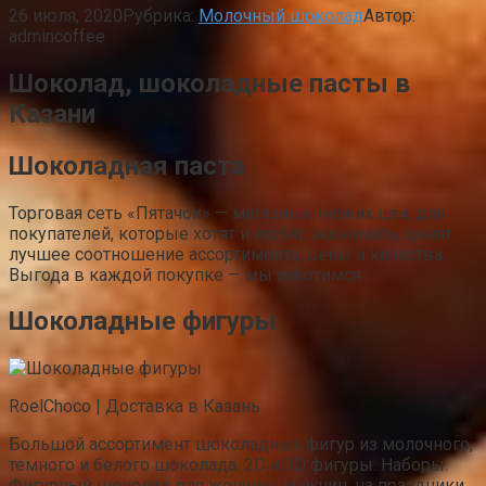
26 июля, 2020
Рубрика:
Молочный шоколад
Автор:
admincoffee
Шоколад, шоколадные пасты в
Казани
Шоколадная паста
Торговая сеть «Пятачок» — магазины низких цен, для
покупателей, которые хотят и любят экономить, ценят
лучшее соотношение ассортимента, цены и качества.
Выгода в каждой покупке — мы заботимся .
Шоколадные фигуры
RoelChoco | Доставка в Казань
Большой ассортимент шоколадных фигур из молочного,
темного и белого шоколада. 2D и 3D фигуры. Наборы.
Фигурный шоколад для женщин, мужчин, на праздники