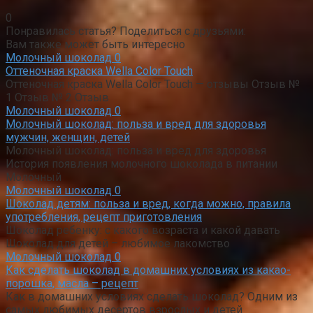
0
Понравилась статья? Поделиться с друзьями:
Вам также может быть интересно
Молочный шоколад
0
Оттеночная краска Wella Color Touch
Оттеночная краска Wella Color Touch — отзывы Отзыв №
1 Отзыв № 2 Отзыв
Молочный шоколад
0
Молочный шоколад: польза и вред для здоровья
мужчин, женщин, детей
Молочный шоколад: польза и вред для здоровья
История появления молочного шоколада в питании
Молочный
Молочный шоколад
0
Шоколад детям: польза и вред, когда можно, правила
употребления, рецепт приготовления
Шоколад ребенку: с какого возраста и какой давать
Шоколад для детей – любимое лакомство
Молочный шоколад
0
Как сделать шоколад в домашних условиях из какао-
порошка, масла – рецепт
Как в домашних условиях сделать шоколад? Одним из
самых любимых десертов взрослых и детей