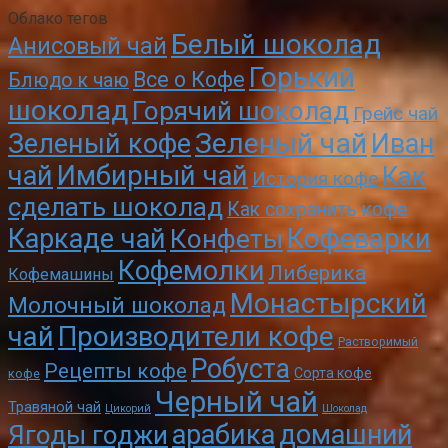
Облако тегов
Белый шоколад
Анисовый чай
Горький
Все о Кофе
Блюдо к чаю
шоколад
Горячий шоколад
Грейс чай
Зеленый чай
Зеленый кофе
Иван
чай
Имбирный чай
Как
История кофе
сделать шоколад
Как сохранить кофе
Кофеварки
Каркаде чай
Конфеты
Кофемолки
Либерика
Кофемашины
Монастырский
Молочный шоколад
чай
Производители кофе
Растворимый
Робуста
Рецепты кофе
Сорта кофе
кофе
Черный чай
Травяной чай
Цикорий
Шоколад
арабика
домашний
Ягоды годжи