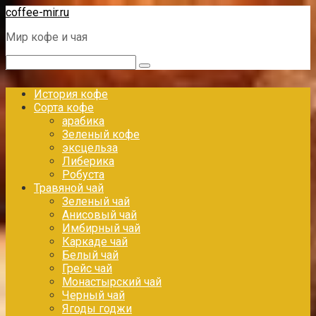
Перейти
coffee-mir.ru
к
Мир кофе и чая
контенту
Поиск:
История кофе
Сорта кофе
арабика
Зеленый кофе
эксцельза
Либерика
Робуста
Травяной чай
Зеленый чай
Анисовый чай
Имбирный чай
Каркаде чай
Белый чай
Грейс чай
Монастырский чай
Черный чай
Ягоды годжи