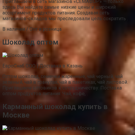
Приглашаем в сеть магазинов «СЕМАФОР» — только
здесь Вы найдёте самые низкие цены и широкий
ассортимент продуктов питания. Создавая сеть
магазинов-складов мы преследовали цель сократить .
В наличии / Опт и розница
Шоколад оптом
ЕвроСнаб ООО | Доставка в Казань
Оптом шоколад, семечки жаренные, чай черный, чай
зеленый, чай в гранулах, чай в пакетиках, чай листовой.
Приглашаем оптовиков к сотрудничеству. Поставка
оптом продуктов питания: Чай, кофе, .
Карманный шоколад купить в
Москве