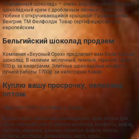
«Карманный шоколад» — очень вкусный качественный
шоколадный крем с дробленым лесным орехом в
тюбике с откручивающийся крышкой! Производство
Венгрия. ТМ Фелфолди. Товар сертифицирован по
европейским .
Бельгийский шоколад продаем
Компания «Вкусный Орех» предлагает вам Бельгийский
шоколад. В наличии: молочный, темный, горький. Цена —
600 р. за килограмм. Элитные шоколадные конфеты
ручной работы 1700р. за килограмм Какао .
Куплю вашу просрочку, неликвид
оптом.
«Фрегат» ООО | Доставка в Казань
Куплю вашу просрочку, некондицию, брак оптом для
пром. переработки. А именно:шоколад, конфеты, зефир,
пастилу, варенье, джемы, печенье, вафли, кексы,
рулеты, колбасы, деликатесы, мясо, куры, .