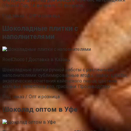
(Новый Год, 14 февраля, 23 февраля, .
Под заказ / Опт и розница
Шоколадные плитки с
наполнителями
RoelChoco | Доставка в Казань
Шоколадные плитки ручной работы с различными
наполнителями: сублимированные ягоды, орехи, цукаты,
экзотические сочетания кайенского перца, цветков
мальвы, лепестков роз, гриссини. Производство .
Под заказ / Опт и розница
Шоколад оптом в Уфе