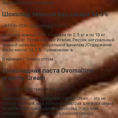
Под заказ / Опт и розница
Шоколад темный без сахара 54.5%
«ФРЕЯ» ООО | Доставка в Казань
Шоколад темный 53%. Упаковка по 2, 5 кг и по 10 кг.
короб 20 кг. Производство Италия, Россия. натуральный
темный шоколад с натуральной ванилью /Содержание
какао массы 54, 5 %. Применение-в .
В наличии / Только оптом
Шоколадная паста Ovomaltine
cranchy Cream
Дом кофе | Доставка в Казань
Шоколадная паста Ovomaltine cranchy Cream — это не
только вкусный, но и полезный завтрак для всей семьи.
Во всем мире швейцарский шоколад — это знак
качества, а шоколадная паста данного бренда .