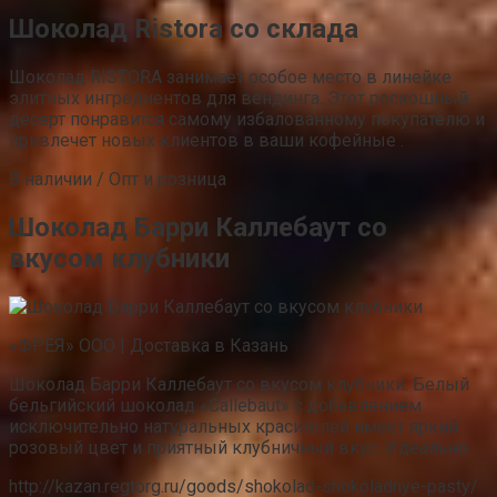
Шоколад Ristora со склада
Шоколад RISTORA занимает особое место в линейке
элитных ингредиентов для вендинга. Этот роскошный
десерт понравится самому избалованному покупателю и
привлечет новых клиентов в ваши кофейные .
В наличии / Опт и розница
Шоколад Барри Каллебаут со
вкусом клубники
«ФРЕЯ» ООО | Доставка в Казань
Шоколад Барри Каллебаут со вкусом клубники. Белый
бельгийский шоколад «Callebaut» с добавлением
исключительно натуральных красителей имеет яркий
розовый цвет и приятный клубничный вкус. Идеально .
http://kazan.regtorg.ru/goods/shokolad-shokoladnye-pasty/