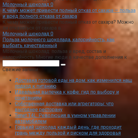
Молочный шоколад
0
К чему может привести полный отказ от сахара — польза
и вред полного отказа от сахара
К чему может привести полный отказ от сахара? Можно
ли отказаться от сахара в
Молочный шоколад
0
Польза молочного шоколада, калорийность, как
выбрать качественный
Молочный шоколад: польза и вред, состав и
калорийность Многие люди в качестве дополнения к
Поиск:
Свежие записи
Доставка готовой еды на дом: как изменился наш
подход к питанию
Идеальная выпечка к кофе: гид по выбору и
сочетаниям
Собственная доставка или агрегаторы: что
выгоднее ресторану
Tenet T4L: Революция в умном управлении
автомобилем
Горький шоколад каждый день: где проходит
грань между пользой и риском для здоровья