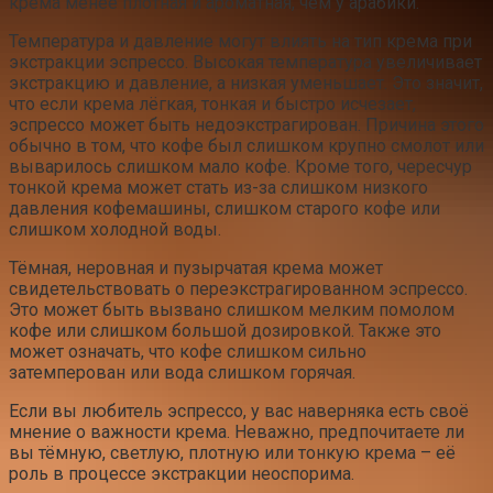
крема менее плотная и ароматная, чем у арабики.
Температура и давление могут влиять на тип крема при
экстракции эспрессо. Высокая температура увеличивает
экстракцию и давление, а низкая уменьшает. Это значит,
что если крема лёгкая, тонкая и быстро исчезает,
эспрессо может быть недоэкстрагирован. Причина этого
обычно в том, что кофе был слишком крупно смолот или
выварилось слишком мало кофе. Кроме того, чересчур
тонкой крема может стать из-за слишком низкого
давления кофемашины, слишком старого кофе или
слишком холодной воды.
Тёмная, неровная и пузырчатая крема может
свидетельствовать о переэкстрагированном эспрессо.
Это может быть вызвано слишком мелким помолом
кофе или слишком большой дозировкой. Также это
может означать, что кофе слишком сильно
затемперован или вода слишком горячая.
Если вы любитель эспрессо, у вас наверняка есть своё
мнение о важности крема. Неважно, предпочитаете ли
вы тёмную, светлую, плотную или тонкую крема – её
роль в процессе экстракции неоспорима.