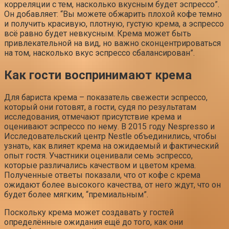
корреляции с тем, насколько вкусным будет эспрессо”.
Он добавляет: “Вы можете обжарить плохой кофе темно
и получить красивую, плотную, густую крема, а эспрессо
всё равно будет невкусным. Крема может быть
привлекательной на вид, но важно сконцентрироваться
на том, насколько вкус эспрессо сбалансирован”.
Как гости воспринимают крема
Для бариста крема – показатель свежести эспрессо,
который они готовят, а гости, судя по результатам
исследования, отмечают присутствие крема и
оценивают эспрессо по нему. В 2015 году Nespresso и
Исследовательский центр Nestle объединились, чтобы
узнать, как влияет крема на ожидаемый и фактический
опыт гостя. Участники оценивали семь эспрессо,
которые различались качеством и цветом крема.
Полученные ответы показали, что от кофе с крема
ожидают более высокого качества, от него ждут, что он
будет более мягким, “премиальным”.
Поскольку крема может создавать у гостей
определённые ожидания ещё до того, как они