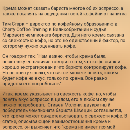
Крема может сказать бариста многое об их эспрессо, а
также повлиять на ощущения гостей кофейни от напитка.
Тим Старк – директор по кофейному образованию в
Cherry Coffee Training в Великобритании и судья
Мирового чемпионата бариста. Для него крема связана
со свежестью кофе, но это не единственный фактор, по
которому нужно оценивать кофе.
Он говорит так: “Нам важно, чтобы крема была,
поскольку её наличие говорит о том, что кофе свеж и
хорошо экстрагирован и что бариста контролирует кофе.
Но по опыту я знаю, что вы не можете понять, каким
будет кофе на вкус, только по крема. Всё равно
придётся его попробовать”.
Итак, крема указывает на свежесть кофе, но, чтобы
понять вкус эспрессо в целом, его в любом случае
нужно попробовать. Стивен Молони, двукратный
победитель чемпионата бариста Швеции, соглашается,
что крема может свидетельствовать о свежести кофе. В
статье, описывающей взаимоотношения крема и
эспрессо, он выясняет, что “крема не имеет прямой