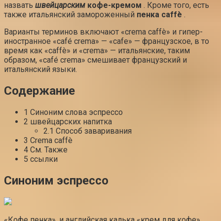
назвать
швейцарским
кофе-кремом
. Кроме того, есть
также итальянский замороженный
пенка caffè
.
Варианты терминов включают «crema caffè» и гипер-
иностранное «café crema» — «cafe» — французское, в то
время как «caffè» и «crema» — итальянские, таким
образом, «café crema» смешивает французский и
итальянский языки.
Содержание
1 Синоним слова эспрессо
2 швейцарских напитка
2.1 Способ заваривания
3 Crema caffè
4 См. Также
5 ссылки
Синоним эспрессо
«Кофе пенка», и английская калька «крем для кофе»,