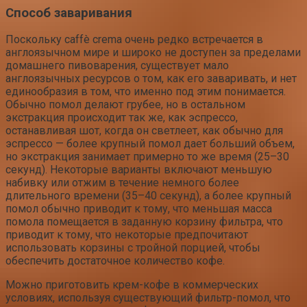
Способ заваривания
Поскольку caffè crema очень редко встречается в
англоязычном мире и широко не доступен за пределами
домашнего пивоварения, существует мало
англоязычных ресурсов о том, как его заваривать, и нет
единообразия в том, что именно под этим понимается.
Обычно помол делают грубее, но в остальном
экстракция происходит так же, как эспрессо,
останавливая шот, когда он светлеет, как обычно для
эспрессо — более крупный помол дает больший объем,
но экстракция занимает примерно то же время (25–30
секунд). Некоторые варианты включают меньшую
набивку или отжим в течение немного более
длительного времени (35–40 секунд), а более крупный
помол обычно приводит к тому, что меньшая масса
помола помещается в заданную корзину фильтра, что
приводит к тому, что некоторые предпочитают
использовать корзины с тройной порцией, чтобы
обеспечить достаточное количество кофе.
Можно приготовить крем-кофе в коммерческих
условиях, используя существующий фильтр-помол, что