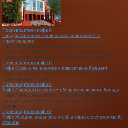
Производители кофе
0
Государственный технические университет в
Нижегородске
Нижегородский государственный технический
университет (ННГТУ), также известный как Нижний
Новгородский политехнический институт имени Р.Е.
Производители кофе
0
Кофе Кафе-о-ле: понятие и классический рецепт
Кафе-о-ле (Café au lait) В переводе с французского café
au lait означает «кофе с
Производители кофе
0
Кофе Лавацца (Lavazza) – обзор итальянского бренда
Кофе Лавацца (Lavazza) – обзор итальянского бренда
Данный производитель широко известен в родной
стране
Производители кофе
0
Кофе Жардин: виды (молотый, в зернах, растворимый),
отзывы
Кофе Jardin: производитель, виды, отзывы Для