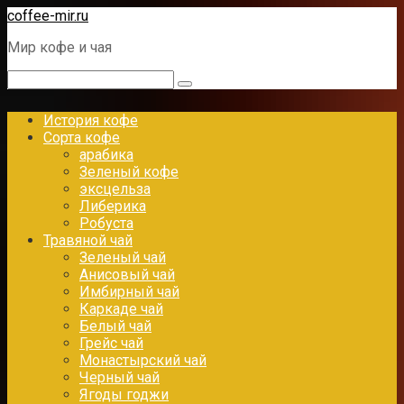
Перейти
coffee-mir.ru
к
Мир кофе и чая
контенту
Поиск:
История кофе
Сорта кофе
арабика
Зеленый кофе
эксцельза
Либерика
Робуста
Травяной чай
Зеленый чай
Анисовый чай
Имбирный чай
Каркаде чай
Белый чай
Грейс чай
Монастырский чай
Черный чай
Ягоды годжи