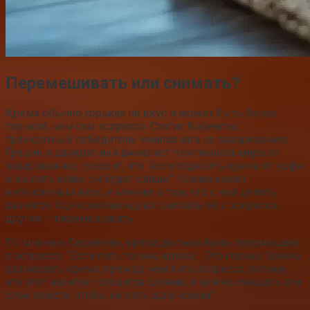
Перемешивать или снимать?
Крема обычно горькая на вкус и может быть более
горькой, чем сам эспрессо. Статис Коремтас,
трёхкратный победитель чемпионата по завариванию
Греции и двукратный финалист Чемпионата мира по
завариванию, говорит, что “если отделить крема от кофе
и выпить кофе, он будет слаще”. Крема имеет
интенсивный вкус, и мнения о том, что с ней делать,
разнятся. Одни рекомендуют снимать её с эспрессо,
другие – перемешивать.
По мнению Серианны, крема должна быть перемешана
с эспрессо. “Если пить только крема… Это горько. Важно
размешать крема, прежде чем пить эспрессо, потому
что этот напиток готовится слоями, и нужно смешать эти
слои вместе, чтобы не пить одну крема”.