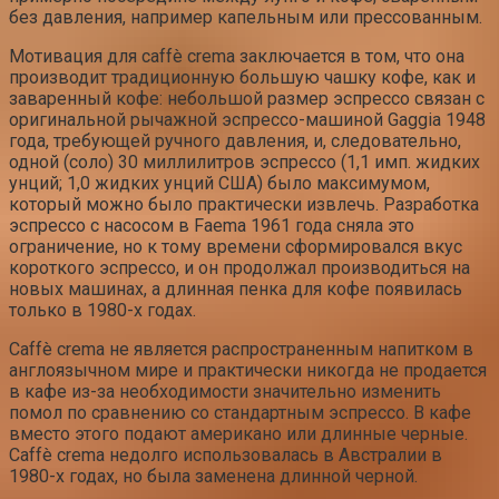
без давления, например капельным или прессованным.
Мотивация для caffè crema заключается в том, что она
производит традиционную большую чашку кофе, как и
заваренный кофе: небольшой размер эспрессо связан с
оригинальной рычажной эспрессо-машиной Gaggia 1948
года, требующей ручного давления, и, следовательно,
одной (соло) 30 миллилитров эспрессо (1,1 имп. жидких
унций; 1,0 жидких унций США) было максимумом,
который можно было практически извлечь. Разработка
эспрессо с насосом в Faema 1961 года сняла это
ограничение, но к тому времени сформировался вкус
короткого эспрессо, и он продолжал производиться на
новых машинах, а длинная пенка для кофе появилась
только в 1980-х годах.
Caffè crema не является распространенным напитком в
англоязычном мире и практически никогда не продается
в кафе из-за необходимости значительно изменить
помол по сравнению со стандартным эспрессо. В кафе
вместо этого подают американо или длинные черные.
Caffè crema недолго использовалась в Австралии в
1980-х годах, но была заменена длинной черной.