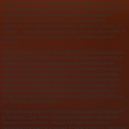
Тим думает так же: “Я размешиваю эспрессо, потому что
хочу перемешать растворённые частицы – у них очень
высокая концентрация в маленьком пространстве.
Разделиться им очень легко, а перемешивание
соединит все вкусы, включая вкус крема. Я считаю, что
горечь – часть общего вкуса эспрессо и вообще кофе. И
эта горечь желанна, если она не отделена от других
вкусов”.
Не все думают так же. Эвер Мейстер, бывшая бариста и
автор книги New York City Coffee: A Caffeinated History, в
статье на эту тему говорит, что теоретически снятие
крема с эспрессо может убрать некоторую пепельную
горечь и обволакивающую рот пенку, позволяя тому,
кто его пьёт, почувствовать чистую текстуру на языке.
Однако она добавляет, что “получившаяся чашка без
крема обычно имеет заметно более сладкий вкус и
более лёгкое тело. Но, если бы вы хотели что-то лёгкое,
вы пили бы фильтр-кофе”.
Горечь балансирует остальные вкусы, присутствующие
в эспрессо. Для Тима “священный грааль – это поиск
баланса кислотности, сладости и горечи, которые
оказываются вместе в чашке. Если в эспрессо слишком