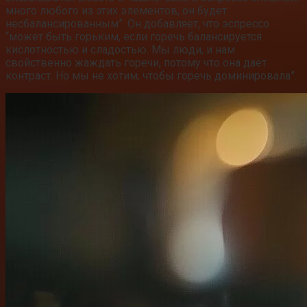
много любого из этих элементов, он будет
несбалансированным”. Он добавляет, что эспрессо
“может быть горьким, если горечь балансируется
кислотностью и сладостью. Мы люди, и нам
свойственно жаждать горечи, потому что она даёт
контраст. Но мы не хотим, чтобы горечь доминировала”.