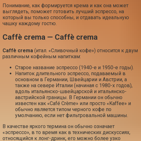
Понимание, как формируется крема и как она может
выглядеть, поможет готовить лучший эспрессо, на
который вы только способны, и отдавать идеальную
чашку каждому гостю.
Caffè crema — Caffè crema
Caffè crema
(итал. «Сливочный кофе») относится к двум
различным кофейным напиткам:
Старое название эспрессо (1940-е и 1950-е годы).
Напиток длительного эспрессо, подаваемый в
основном в Германии, Швейцарии и Австрии, а
также на севере Италии (начиная с 1980-х годов),
вдоль итальянско-швейцарской и итальянско-
австрийской границы. В Германии он обычно
известен как «Café Crème» или просто «Kaffee» и
обычно является типом черного кофе по
умолчанию, если нет фильтровальной машины.
В качестве яркого термина он обычно означает
«эспрессо», в то время как в технических дискуссиях,
относящийся к лонг-дринк, его можно более узко