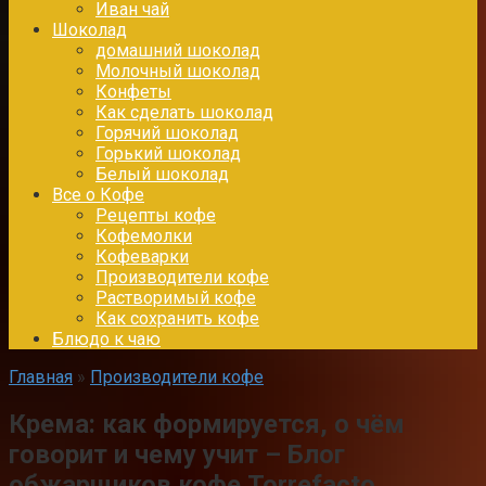
Иван чай
Шоколад
домашний шоколад
Молочный шоколад
Конфеты
Как сделать шоколад
Горячий шоколад
Горький шоколад
Белый шоколад
Все о Кофе
Рецепты кофе
Кофемолки
Кофеварки
Производители кофе
Растворимый кофе
Как сохранить кофе
Блюдо к чаю
Главная
»
Производители кофе
Крема: как формируется, о чём
говорит и чему учит – Блог
обжарщиков кофе Torrefacto