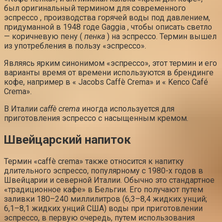
был оригинальный термином для современного
эспрессо , производства горячей воды под давлением,
придуманной в 1948 годе Gaggia , чтобы описать светло
— коричневую пену (
пенка
) на эспрессо. Термин вышел
из употребления в пользу «эспрессо».
Являясь ярким синонимом «эспрессо», этот термин и его
варианты время от времени используются в брендинге
кофе, например в « Jacobs Caffè Crema» и « Kenco Café
Crema».
В Италии
caffè crema
иногда используется для
приготовления эспрессо с насыщенным кремом.
Швейцарский напиток
Термин «caffè crema» также относится к напитку
длительного эспрессо, популярному с 1980-х годов в
Швейцарии и северной Италии. Обычно это стандартное
«традиционное кафе» в Бельгии. Его получают путем
заливки 180–240 миллилитров (6,3–8,4 жидких унций;
6,1–8,1 жидких унций США) воды при приготовлении
эспрессо, в первую очередь, путем использования