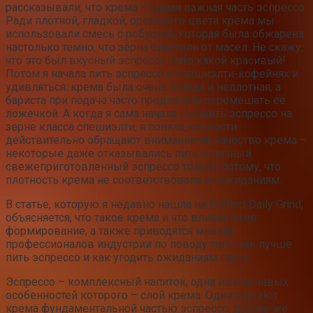
рассказывали, что крема – самая важная часть эспрессо.
Ради плотной, гладкой, орехового цвета крема мы
использовали смесь с робустой, которая была обжарена
настолько темно, что зёрна блестели от масел. Не скажу,
что это был вкусный эспрессо, зато какой красивый!
Потом я начала пить эспрессо в спешиэлти-кофейнях и
удивляться: крема была очень тонкая и неплотная, а
бариста при подаче часто предлагали перемешать её
ложечкой. А когда я сама начала готовить эспрессо на
зерне класса спешиэлти, я поняла, что гости
действительно обращают внимание на качество крема –
некоторые даже отказывались пить отличный
свежеприготовленный эспрессо только потому, что
плотность крема не соответствовала их ожиданиям.
В статье, которую я недавно нашла на Perfect Daily Grind,
объясняется, что такое крема и что влияет на её
формирование, а также приводятся мнения
профессионалов индустрии по поводу того, как лучше
пить эспрессо и как угодить ожиданиям гостя.
Эспрессо – комплексный напиток, одна из ключевых
особенностей которого – слой крема. Одни считают
крема фундаментальной частью эспрессо, другие же