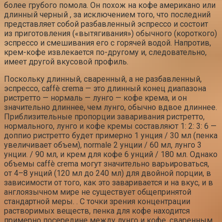
более грубого помола. Он похож на кофе американо или
длинный черный , за исключением того, что последний
представляет собой разбавленный эспрессо и состоит
из приготовления («вытягивания») обычного (короткого)
эспрессо и смешивания его с горячей водой. Напротив,
крем-кофе извлекается по-другому и, следовательно,
имеет другой вкусовой профиль.
Поскольку длинный, сваренный, а не разбавленный,
эспрессо, caffè crema — это длинный конец диапазона
ристретто — нормаль — лунго — кофе крема, и он
значительно длиннее, чем лунго, обычно вдвое длиннее.
Приблизительные пропорции заваривания ристретто,
нормального, лунго и кофе кремы составляют 1: 2: 3: 6 —
доппио ристретто будет примерно 1 унция / 30 мл (пенка
увеличивает объем), normale 2 унции / 60 мл, лунго 3
унции. / 90 мл, и крем для кофе 6 унций / 180 мл. Однако
объемы caffè crema могут значительно варьироваться,
от 4–8 унций (120 мл до 240 мл) для двойной порции, в
зависимости от того, как это заваривается и на вкус, и в
англоязычном мире не существует общепринятой
стандартной меры. . С точки зрения концентрации
растворимых веществ, пенка для кофе находится
примерно посередине между лунго и кофе, сваренным