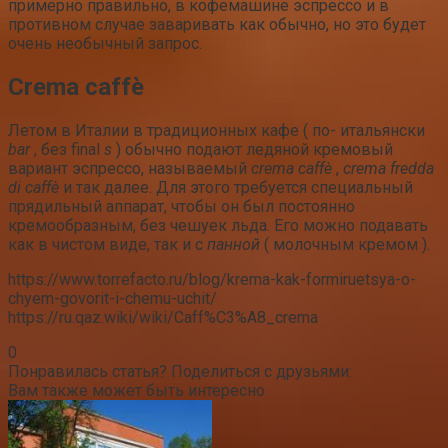
примерно правильно, в кофемашине эспрессо и в
противном случае заваривать как обычно, но это будет
очень необычный запрос.
Crema caffè
Летом в Италии в традиционных кафе ( по- итальянски
bar
, без final
s
) обычно подают ледяной кремовый
вариант эспрессо, называемый
crema caffè
,
crema fredda
di caffè
и так далее. Для этого требуется специальный
прядильный аппарат, чтобы он был постоянно
кремообразным, без чешуек льда. Его можно подавать
как в чистом виде, так и с
панной
( молочным кремом ).
https://www.torrefacto.ru/blog/krema-kak-formiruetsya-o-
chyem-govorit-i-chemu-uchit/
https://ru.qaz.wiki/wiki/Caff%C3%A8_crema
0
Понравилась статья? Поделиться с друзьями:
Вам также может быть интересно