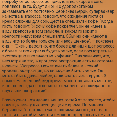
попробуют эспрессо, её присутствие, скорее всего,
повлияет на то, будут ли они с удовольствием
заказывать его постоянно. Серианна Бёрри, супервайзер
качества в Trabocca, говорит, что ожидания гостя от
крема сложны для сообщества спешиэлти кофе. “Когда
гость говорит: “Я хочу кофе покрепче”, он не имеет в
виду крепость в том смысле, в каком говорит о
крепости индустрия спешиэлти. Обычно они имеют в
виду что-то более горькое или насыщенное”, – поясняет
она. – “Очень вероятно, что более длинный шот эспрессо
с более лёгкой крема будет крепче, если посмотреть на
экстракцию и количество кофеина”. Она замечает, что,
несмотря на это, в процессе экстракции есть некоторые
нюансы. “Эспрессо может иметь более высокий
уровень экстракции, но на вкус не быть крепче. Он
может быть даже слабее, если взять очень крупный
помол. На внешний вид крема может повлиять многое,
и это не всегда соотносится с тем, чего вы ожидаете от
вкуса или экстракции”.
Важно узнать ожидания ваших гостей от эспрессо, чтобы
понять, какие у них ассоциации с крема. По мнению
Серианны, “это только часть понимания того, кто ваш
гость и в какой момент вы можете предложить ему что-