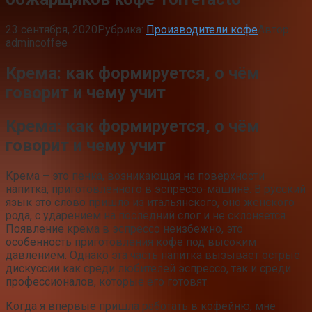
23 сентября, 2020
Рубрика:
Производители кофе
Автор:
admincoffee
Крема: как формируется, о чём
говорит и чему учит
Крема: как формируется, о чём
говорит и чему учит
Крема – это пенка, возникающая на поверхности
напитка, приготовленного в эспрессо-машине. В русский
язык это слово пришло из итальянского, оно женского
рода, с ударением на последний слог и не склоняется.
Появление крема в эспрессо неизбежно, это
особенность приготовления кофе под высоким
давлением. Однако эта часть напитка вызывает острые
дискуссии как среди любителей эспрессо, так и среди
профессионалов, которые его готовят.
Когда я впервые пришла работать в кофейню, мне