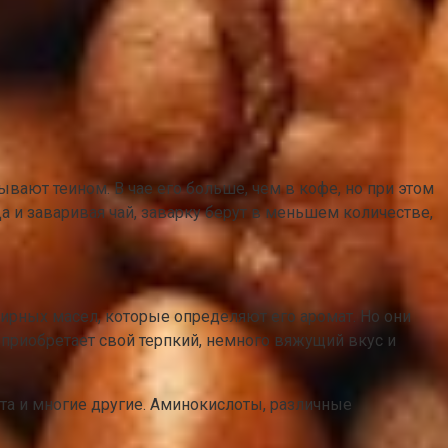
ывают теином. В чае его больше, чем в кофе, но при этом
Да и заваривая чай, заварку берут в меньшем количестве,
эфирных масел, которые определяют его аромат. Но они
к приобретает свой терпкий, немного вяжущий вкус и
ота и многие другие. Аминокислоты, различные