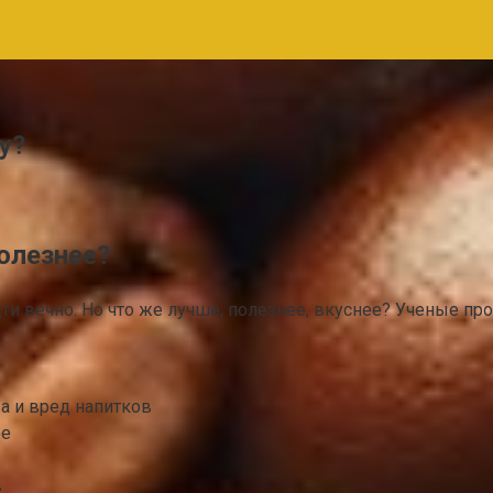
у?
полезнее?
и вечно. Но что же лучше, полезнее, вкуснее? Ученые про
а и вред напитков
ее
в