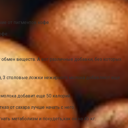
ие от пигментов кофе.
офе.
ют обмен веществ. А вот различные добавки, без которых
орий, 3 столовые ложки нежирного молока добавляют еще
м молока добавит еще 50 калорий.
каз от сахара лучше начать с него.
ать метаболизм и похудеть,как он на 45 кг.