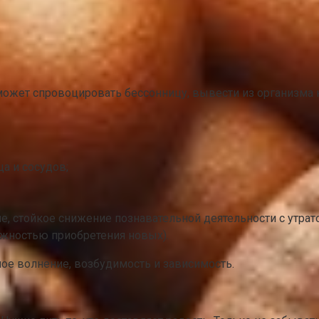
 может спровоцировать бессонницу, вывести из организма 
а и сосудов;
 стойкое снижение познавательной деятельности с утратой
жностью приобретения новых).
ое волнение, возбудимость и зависимость.