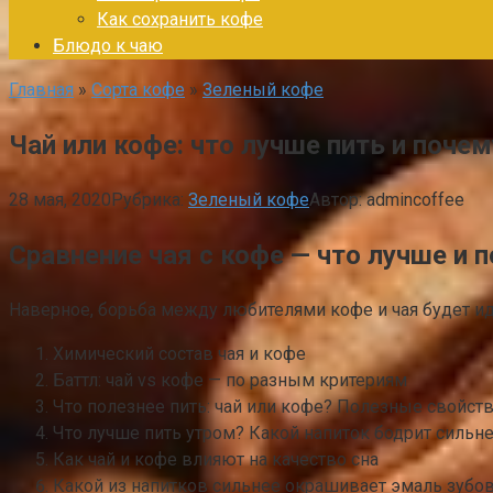
Как сохранить кофе
Блюдо к чаю
Главная
»
Сорта кофе
»
Зеленый кофе
Чай или кофе: что лучше пить и почем
28 мая, 2020
Рубрика:
Зеленый кофе
Автор:
admincoffee
Сравнение чая с кофе — что лучше и 
Наверное, борьба между любителями кофе и чая будет идт
Химический состав чая и кофе
Баттл: чай vs кофе — по разным критериям
Что полезнее пить: чай или кофе? Полезные свойств
Что лучше пить утром? Какой напиток бодрит сильн
Как чай и кофе влияют на качество сна
Какой из напитков сильнее окрашивает эмаль зубо