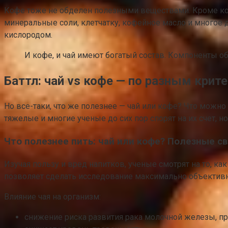
Кофе тоже не обделен полезными веществами. Кроме коф
минеральные соли, клетчатку, кофейное масло и многое 
кислородом.
И кофе, и чай имеют богатый состав. Компоненты об
Баттл: чай vs кофе — по разным крит
Но все-таки, что же полезнее — чай или кофе? Что можно
тяжелые и многие ученые до сих пор спорят на их счет, 
Что полезнее пить: чай или кофе? Полезные св
Изучая пользу и вред напитков, ученые смотрят на то, к
позволяет сделать исследование максимально объектив
Влияние чая на организм:
снижение риска развития рака молочной железы, п