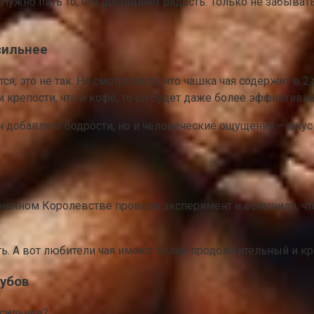
. Нужно пить то, что доставляет радость. Только не забыв
сильнее
, это не так. Не смотря на то, что чашка чая содержит в 
ни крепости, что и кофе, то он будет даже более эффектив
 добавляет бодрости, но и человеческие ощущения — вкус 
иненном Королевстве провели эксперимент и выяснили, чт
ь. А вот любители чая имеют более продолжительный и кр
зубов
 сильнее?