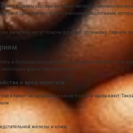
еина в своем составе он имеет метилбетаинникотиновую 
другое. Кофе наделен ароматическими веществами, которы
оих напитков могут помочь в работе организма, главное зн
ериям
 пить в больших количествах, а употребления чего стоит в
но некоторые факты уже известны.
ойства и вред напитков
ак они влияют на здоровье и какие болезни вызывают. Так
ным.
редстательной железы и кожи;