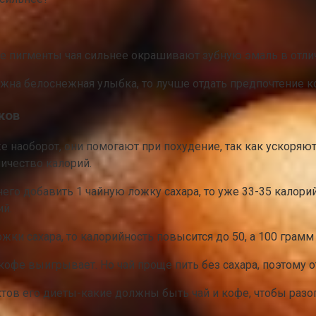
е пигменты чая сильнее окрашивают зубную эмаль в отлич
важна белоснежная улыбка, то лучше отдать предпочтение к
ков
аже наоборот, они помогают при похудение, так как ускоря
ичество калорий.
в него добавить 1 чайную ложку сахара, то уже 33-35 кал
ий.
ожки сахара, то калорийность повысится до 50, а 100 грам
кофе выигрывает. Но чай проще пить без сахара, поэтому от
ов его диеты-какие должны быть чай и кофе, чтобы разогн