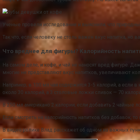
Ученые провели исследование и выяснили, что природны
Так что, если человеку не столь важен вкус напитка, но 
Что вреднее для фигуры? Калорийность напит
На самом деле, и кофе, и чай не наносят вред фигуре. Д
многие не представляют вкус напитков, увеличивают кол
Например, в 100 мл чая содержится 3-5 калорий, а если 
около 30 калорий, а 3 столовые ложки сливок — 70 калор
В 250 мл американо 2 калории, если добавить 2 чайные л
Если смотреть на калорийность напитков без добавок, то 
В видео ролике Влад расскажет об одном из важных пункт