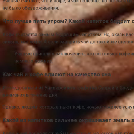
Ученые считают, что и кофе, и чай полезны, но по-своему
не было обезвоживания.
Что лучше пить утром? Какой напиток бодрит 
Кофе считается самым бодрящим напитком. Но, оказывается
сильно, как кофе! А если заварить чай до такой же степе
Ученые пришли к заключению, что не только кофеин
намного важнее.
Как чай и кофе влияют на качество сна
Исследователи из Университета графства Суррей в Соед
внимания в течение дня.
Однако, людям, которые пьют кофе, ночью тяжелее уснут
Какой из напитков сильнее окрашивает эмаль 
Кофе и чай добавляют зубам желтизну. Но какой напиток