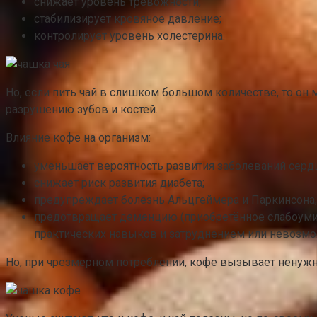
снижает уровень тревожности;
стабилизирует кровяное давление;
контролирует уровень холестерина.
Но, если пить чай в слишком большом количестве, то он
разрушению зубов и костей.
Влияние кофе на организм:
уменьшает вероятность развития заболеваний сердц
снижает риск развития диабета;
предупреждает болезнь Альцгеймера и Паркинсона;
предотвращает деменцию (приобретённое слабоумие,
практических навыков и затруднением или невозмо
Но, при чрезмерном потреблении, кофе вызывает ненужн