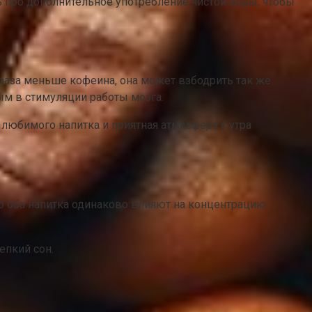
ать про дополнительное употребление чистой воды, чтобы
2 раза меньше кофеина, она может взбодрить так же
ным в стимуляции работы мозга.
любимого напитка и приятная атмосфера с утра
о оба напитка одинаково влияют на концентрацию
епкий сон.