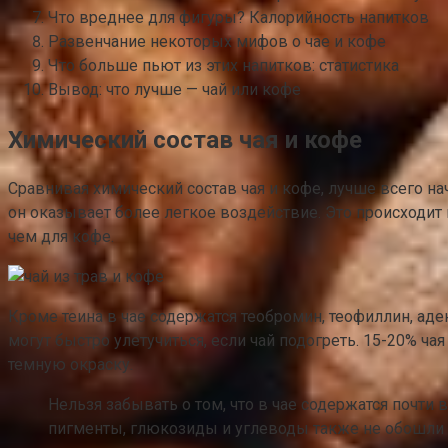
Что вреднее для фигуры? Калорийность напитков
Развенчание некоторых мифов о чае и кофе
Что больше пьют из этих напитков: статистика
Вывод: что лучше — чай или кофе
Химический состав чая и кофе
Сравнивая химический состав чая и кофе, лучше всего нач
он оказывает более легкое воздействие. Это происходит 
чем для кофе.
Кроме теина в чае содержатся теобромин, теофиллин, аде
могут быстро улетучиться, если чай подогреть. 15-20% ч
темную окраску.
Нельзя забывать о том, что в чае содержатся почти 
пигменты, глюкозиды и углеводы также не обошли э