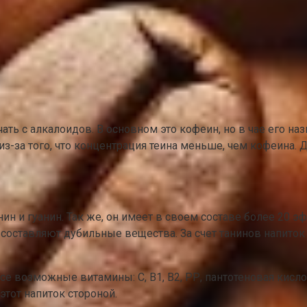
ать с алкалоидов. В основном это кофеин, но в чае его наз
из-за того, что концентрация теина меньше, чем кофеина. 
нин и гуанин. Так же, он имеет в своем составе более 20 
ая составляют дубильные вещества. За счет танинов напито
все возможные витамины: С, В1, В2, РР, пантотеновая кисл
тот напиток стороной.