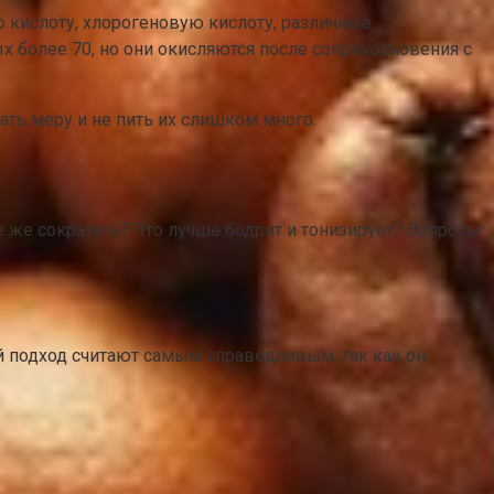
кислоту, хлорогеновую кислоту, различные
х более 70, но они окисляются после соприкосновения с
ать меру и не пить их слишком много.
се же сократить? Что лучше бодрит и тонизирует? Вопросы
ой подход считают самым справедливым, так как он