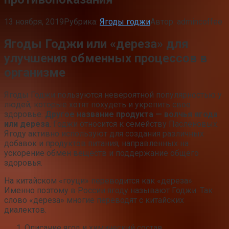
13 ноября, 2019
Рубрика:
Ягоды годжи
Автор:
admincoffee
Ягоды Годжи или «дереза» для
улучшения обменных процессов в
организме
Ягоды Годжи пользуются невероятной популярностью у
людей, которые хотят похудеть и укрепить свое
здоровье.
Другое название продукта — волчья ягода
или дереза
. Годжи относится к семейству Пасленовых.
Ягоду активно используют для создания различных
добавок и продуктов питания, направленных на
ускорение обмен веществ и поддержание общего
здоровья.
На китайском «гоуци» переводится как «дереза».
Именно поэтому в России ягоду называют Годжи. Так
слово «дереза» многие переводят с китайских
диалектов.
Описание ягод и химический состав