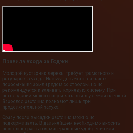
Правила ухода за Годжи
Молодой кустарник дерезы требует грамотного и
регулярного ухода. Нельзя допускать сильного
пересыхания земли рядом со стволом, но не
рекомендуется и заливать корневую систему. При
похолодании можно накрывать ствол у земли пленкой.
Взрослое растение поливают лишь при
продолжительной засухе.
Сразу после высадки растение можно не
подкармливать. В дальнейшем необходимо вносить
несколько раз в год минеральные удобрения или