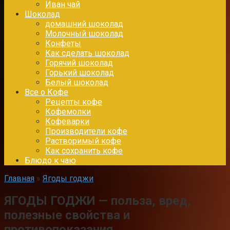
Иван чай
Шоколад
домашний шоколад
Молочный шоколад
Конфеты
Как сделать шоколад
Горячий шоколад
Горький шоколад
Белый шоколад
Все о Кофе
Рецепты кофе
Кофемолки
Кофеварки
Производители кофе
Растворимый кофе
Как сохранить кофе
Блюдо к чаю
Главная
»
Ягоды годжи
ЯГОДЫ ГОДЖИ — польза, вред,
полезные свойства и
противопоказания