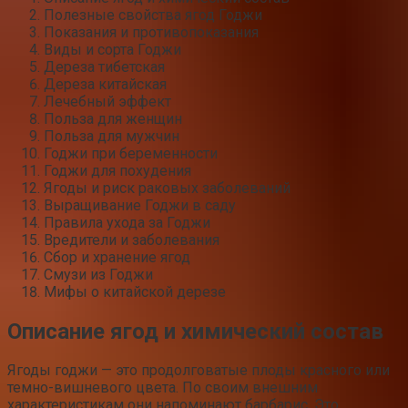
Полезные свойства ягод Годжи
Показания и противопоказания
Виды и сорта Годжи
Дереза тибетская
Дереза китайская
Лечебный эффект
Польза для женщин
Польза для мужчин
Годжи при беременности
Годжи для похудения
Ягоды и риск раковых заболеваний
Выращивание Годжи в саду
Правила ухода за Годжи
Вредители и заболевания
Сбор и хранение ягод
Смузи из Годжи
Мифы о китайской дерезе
Описание ягод и химический состав
Ягоды годжи — это продолговатые плоды красного или
темно-вишневого цвета. По своим внешним
характеристикам они напоминают барбарис. Это