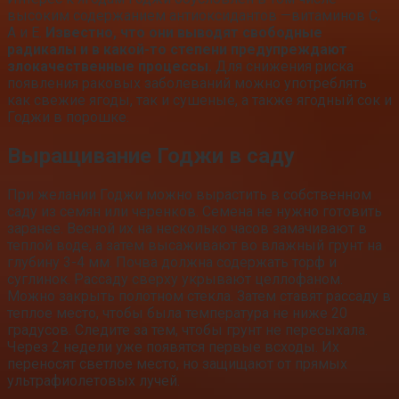
высоким содержанием антиоксидантов —витаминов C,
А и Е.
Известно, что они выводят свободные
радикалы и в какой-то степени предупреждают
злокачественные процессы.
Для снижения риска
появления раковых заболеваний можно употреблять
как свежие ягоды, так и сушеные, а также ягодный сок и
Годжи в порошке.
Выращивание Годжи в саду
При желании Годжи можно вырастить в собственном
саду из семян или черенков. Семена не нужно готовить
заранее. Весной их на несколько часов замачивают в
теплой воде, а затем высаживают во влажный грунт на
глубину 3-4 мм. Почва должна содержать торф и
суглинок. Рассаду сверху укрывают целлофаном.
Можно закрыть полотном стекла. Затем ставят рассаду в
теплое место, чтобы была температура не ниже 20
градусов. Следите за тем, чтобы грунт не пересыхала.
Через 2 недели уже появятся первые всходы. Их
переносят светлое место, но защищают от прямых
ультрафиолетовых лучей.