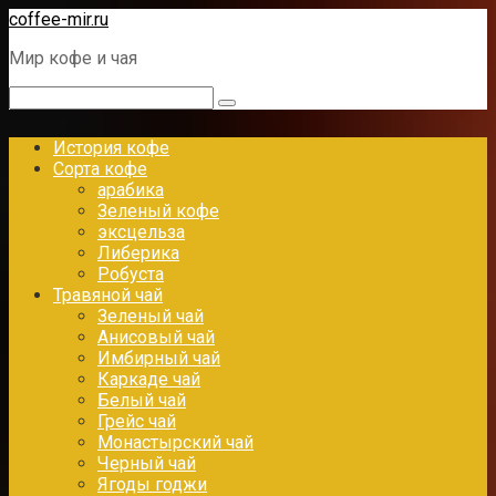
Перейти
coffee-mir.ru
к
Мир кофе и чая
контенту
Поиск:
История кофе
Сорта кофе
арабика
Зеленый кофе
эксцельза
Либерика
Робуста
Травяной чай
Зеленый чай
Анисовый чай
Имбирный чай
Каркаде чай
Белый чай
Грейс чай
Монастырский чай
Черный чай
Ягоды годжи