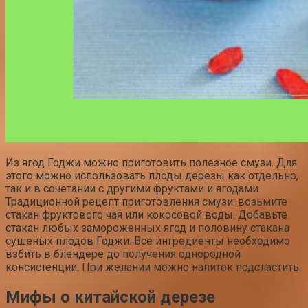
Из ягод Годжи можно приготовить полезное смузи. Для
этого можно использовать плоды дерезы как отдельно,
так и в сочетании с другими фруктами и ягодами.
Традиционной рецепт приготовления смузи: возьмите
стакан фруктового чая или кокосовой воды. Добавьте
стакан любых замороженных ягод и половину стакана
сушеных плодов Годжи. Все ингредиенты необходимо
взбить в блендере до получения однородной
консистенции. При желании можно напиток подсластить.
Мифы о китайской дерезе