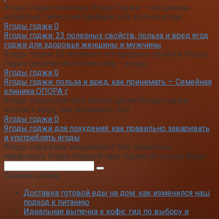
Ягоды Годжи саженцы Ягоды Годжи — это дереза
китайская, тибетский барбарис или волчья ягода.
Ягоды годжи
0
Ягоды годжи: 23 полезных свойств, польза и вред ягод
годжи для здоровья женщины и мужчины
Ягоды годжи: 23 полезных и 9 вредных свойств Ягоды
годжи (дереза обыкновенная) – ягоды
Ягоды годжи
0
Ягоды годжи: польза и вред, как принимать — Семейная
клиника ОПОРА г
Ягоды годжи для чего можно детям Ягоды годжи:
польза и вред, как принимать Эти
Ягоды годжи
0
Ягоды годжи для похудения: как правильно заваривать
и употреблять ягоды
Ягоды годжи как заваривать? Как правильно
заваривать ягоды годжи Ягоды годжи не только будут
Поиск:
Свежие записи
Доставка готовой еды на дом: как изменился наш
подход к питанию
Идеальная выпечка к кофе: гид по выбору и