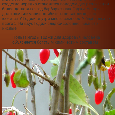
сходство нередко становится поводом для реализации
более дешевых ягод барбариса как Годжи. Но при
должном внимании ошибиться не так легко, как
кажется. У Годжи внутри много семечек. У барбариса их
всего 5. На вкус Годжи сладко-соленые, немного
кислые.
Польза Ягоды Годжи для здоровья человека
объясняется богатым химическим составом.