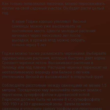
Как только появляются листочки, можно пересаживать
кустик на свой садовый участок. Он будет расти целый
год.
К зиме Годжи хорошо утепляют. Весной
саженцы можно уже высаживать на
постоянное место. Цвести молодые растения
начинают через несколько лет после
высадки, а урожай ягод можно собрать
только через 5 лет.
Годжи можно также размножать черенками. Выбирайте
одревесневшие растения, которые быстрее дает корни.
Срезают черенки летом. Высаживают растения в
теплицу или под пленку. Растущие черенки переносят на
неотапливаемую веранду или балкон с легким
утеплением. Весной их высаживают в открытый грунт.
Соблюдайте расстояние между саженцами не менее 1,5
метров. Посадочную яму заполняйте смесью земли с
перегноем, суперфосфатом и древесной золой.
Перегноя должно быть не менее 8 кг, суперфосфата —
100-150 г и 30 г древесной золы. Затем полейте
саженцы и уплотните сверху торфом или перегоноем.