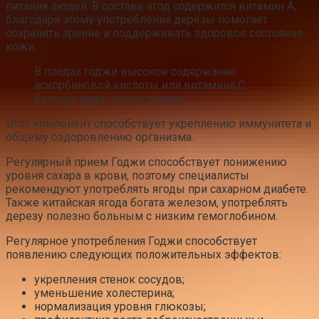
питания людей. В составе ягод содержится витамин А,
благодаря этому употребления дерезы помогает
сохранить зрение и поддерживать здоровое состояние
кожи.
В плодах годжи высокое содержание
аскорбиновой кислоты или витамина С,
больше даже, чем в лимоне.
Этот компонент способствует укреплению иммунитета и
общему оздоровлению организма.
Регулярный прием Годжи способствует понижению
уровня сахара в крови, поэтому специалисты
рекомендуют употреблять ягоды при сахарном диабете.
Также китайская ягода богата железом, употреблять
дерезу полезно больным с низким гемоглобином.
Регулярное употребления Годжи способствует
появлению следующих положительных эффектов:
укрепления стенок сосудов;
уменьшение холестерина;
нормализация уровня глюкозы;