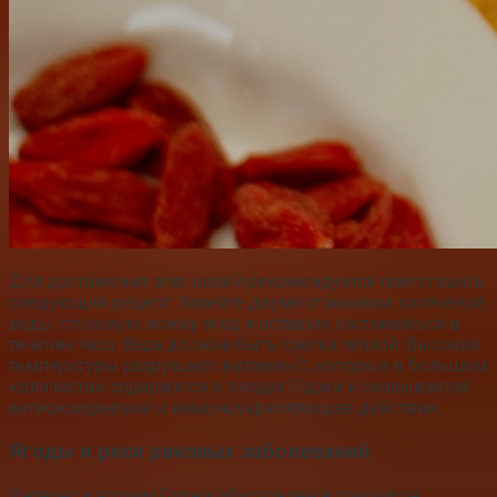
Для достижения этих целей рекомендуется приготовить
следующий рецепт. Залейте двумя стаканами кипяченой
воды столовую ложку ягод и оставьте настаиваться в
течение часа. Вода должна быть слегка теплой. Высокие
температуры разрушают витамин С, который в большом
количестве содержится в плодах Годжи и оказывается
антиоксидантное и иммуноукрепляющее действия.
Ягоды и риск раковых заболеваний
Интерес к ягодам Годжи обусловлен в том числе