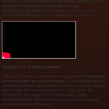
компост. С целью формирования кроны можно делать
регулярную обрезку в теплое время года.
Рекомендуется удалять в первую очередь слабые
ветви, оставляя лишь самые мощные и здоровые.
Вредители и заболевания
Гаджи не склонны к появлению вредителей.
Возможно
размножение тли, озимой совки.
Для профилактики и
лечения растения опрыскивают настоем полыни. Дереза
может заболеть мучнистой росой. Чаще всего это
происходит при недостатке подкормки в виде
древесной золы. Для лечения дерезу обрабатывают
фунгицидными составами.