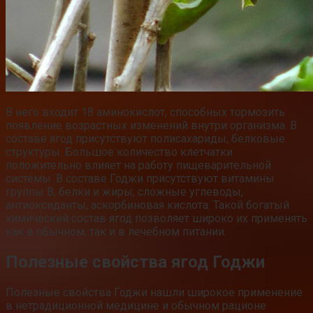
В него входит 18 аминокислот, способных тормозить
появление возрастных изменений внутри организма. В
составе ягод присутствуют полисахариды, белковые
структуры. Большое количество клетчатки
положительно влияет на работу пищеварительной
системы. В составе Годжи присутствуют витамины
группы B, белки и жиры, сложные углеводы,
антиоксиданты, аскорбиновая кислота. Такой богатый
химический состав ягод позволяет широко их применять
как в обычном, так и в лечебном питании.
Полезные свойства ягод Годжи
Полезные свойства Годжи нашли широкое применение
в нетрадиционной медицине и обычном рационе