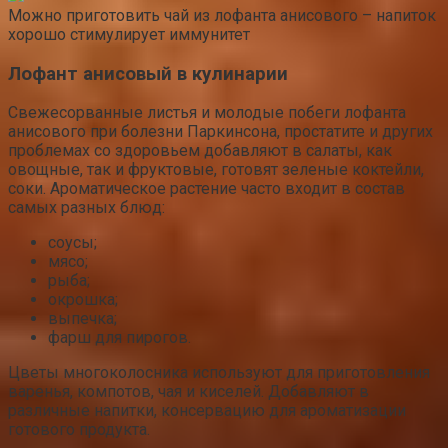
Можно приготовить чай из лофанта анисового – напиток
хорошо стимулирует иммунитет
Лофант анисовый в кулинарии
Свежесорванные листья и молодые побеги лофанта
анисового при болезни Паркинсона, простатите и других
проблемах со здоровьем добавляют в салаты, как
овощные, так и фруктовые, готовят зеленые коктейли,
соки. Ароматическое растение часто входит в состав
самых разных блюд:
соусы;
мясо;
рыба;
окрошка;
выпечка;
фарш для пирогов.
Цветы многоколосника используют для приготовления
варенья, компотов, чая и киселей. Добавляют в
различные напитки, консервацию для ароматизации
готового продукта.