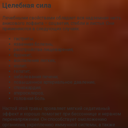
Целебная сила
Лечебными свойствами обладает вся надземная часть
анисового лофанта – соцветия, стебли и листья. Они
применяются в следующих случаях:
гастриты;
язвенная болезнь;
расстройства пищеварения;
бронхит;
воспаление легких;
колит;
гепатит;
заболевания печени;
повышенное артериальное давление;
стенокардия;
атеросклероз;
головная боль.
Настой этой травы проявляет мягкий седативный
эффект и хорошо помогает при бессоннице и нервном
перенапряжении. Он способствует омоложению
организма, укреплению иммунной системы, а также