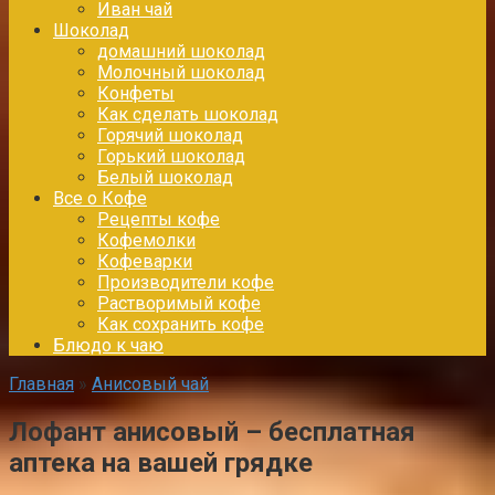
Иван чай
Шоколад
домашний шоколад
Молочный шоколад
Конфеты
Как сделать шоколад
Горячий шоколад
Горький шоколад
Белый шоколад
Все о Кофе
Рецепты кофе
Кофемолки
Кофеварки
Производители кофе
Растворимый кофе
Как сохранить кофе
Блюдо к чаю
Главная
»
Анисовый чай
Лофант анисовый – бесплатная
аптека на вашей грядке