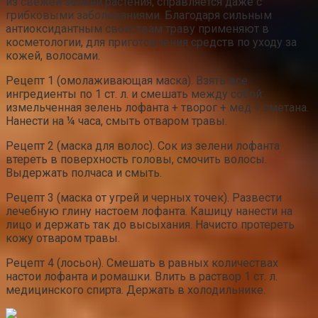
из свежей зелени растения, справляется даже с
грибковыми заболеваниями. Благодаря сильным
антиоксидантным свойствам траву применяют в
косметологии, для приготовления средств по уходу за
кожей, волосами.
Рецепт 1 (омолаживающая маска). Взять все
ингредиенты по 1 ст. л. и смешать между собой:
измельченная зелень лофанта + творог + мед + сметана.
Нанести на ¼ часа, смыть отваром травы.
Рецепт 2 (маска для волос). Сок из зелени лофанта
втереть в поверхность головы, смочить волосы.
Выдержать полчаса и смыть.
Рецепт 3 (маска от угрей и черных точек). Развести
лечебную глину настоем лофанта. Кашицу нанести на
лицо и держать так до высыхания. Начисто протереть
кожу отваром травы.
Рецепт 4 (лосьон). Смешать в равных количествах
настои лофанта и ромашки. Влить в раствор 1 ст. л.
медицинского спирта. Держать в холодильнике.