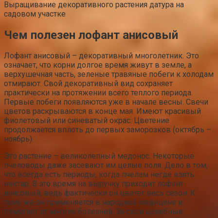
Выращивание декоративного растения датура на
садовом участке
Чем полезен лофант анисовый
Лофант анисовый – декоративный многолетник. Это
означает, что корни долгое время живут в земле, а
верхушечная часть, зеленые травяные побеги к холодам
отмирают. Свой декоративный вид сохраняет
практически на протяжении всего теплого периода.
Первые побеги появляются уже в начале весны. Свечи
цветов раскрываются в конце мая. Имеют красивый
фиолетовый или синеватый окрас. Цветение
продолжается вплоть до первых заморозков (октябрь –
ноябрь).
Это растение – великолепный медонос. Некоторые
пчеловоды даже засевают им целые поля. Дело в том,
что всегда есть периоды, когда пчелам негде взять
нектар. В это время на выручку приходит лофант
анисовый, ведь фактически он цветет весь сезон. К
тому же он применяется в народной медицине и
помогает от многих болезней. За свои целебные