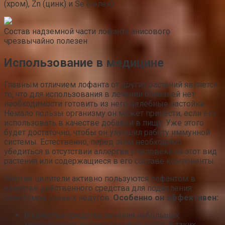
(хром), Zn (цинк) и Se (селен).
Состав надземной части лофанта анисового
чрезвычайно полезен
Использование в медицине
Главным отличием лофанта от других растений является
то, что для использования в лечении болезней нет
необходимости готовить из него целебные настойки.
Немало пользы организму он может принести, если его
использовать в качестве добавки в пищу. Уже этого
будет достаточно, чтобы он улучшил работу иммунной
системы. Естественно, перед этим необходимо
убедиться в отсутствии аллергии у человека на этот вид
растения или содержащиеся в его составе компоненты.
Многие целители активно пользуются лофантом в
качестве действенного средства для подавления
симптомов разных недугов.
Особенно он эффективен:
В качестве средства лечения небольших
механических повреждений на коже. В таких