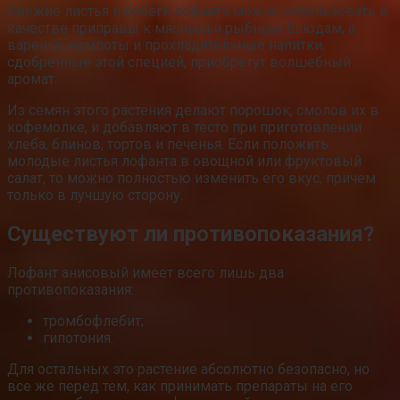
Свежие листья и побеги лофанта можно использовать в
качестве приправы к мясным и рыбным блюдам, а
варенья, компоты и прохладительные напитки,
сдобренные этой специей, приобретут волшебный
аромат.
Из семян этого растения делают порошок, смолов их в
кофемолке, и добавляют в тесто при приготовлении
хлеба, блинов, тортов и печенья. Если положить
молодые листья лофанта в овощной или фруктовый
салат, то можно полностью изменить его вкус, причем
только в лучшую сторону.
Существуют ли противопоказания?
Лофант анисовый имеет всего лишь два
противопоказания:
тромбофлебит;
гипотония.
Для остальных это растение абсолютно безопасно, но
все же перед тем, как принимать препараты на его