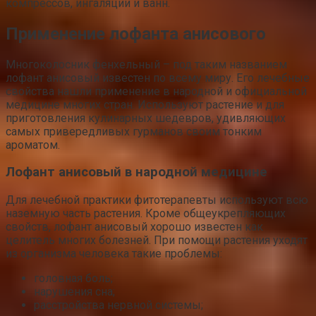
компрессов, ингаляции и ванн.
Применение лофанта анисового
Многоколосник фенхельный – под таким названием
лофант анисовый известен по всему миру. Его лечебные
свойства нашли применение в народной и официальной
медицине многих стран. Используют растение и для
приготовления кулинарных шедевров, удивляющих
самых привередливых гурманов своим тонким
ароматом.
Лофант анисовый в народной медицине
Для лечебной практики фитотерапевты используют всю
наземную часть растения. Кроме общеукрепляющих
свойств, лофант анисовый хорошо известен как
целитель многих болезней. При помощи растения уходят
из организма человека такие проблемы:
головная боль;
нарушения сна;
расстройства нервной системы;