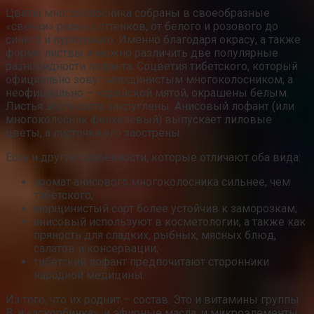
Цветы многоколосника собраны в своеобразные
«свечки» разных оттенков, от белого и розового до
синего и пурпурного. Именно благодаря окрасу, а также
форме листвы и можно различить две популярные
разновидности лофанта. Соцветия тибетского, который
официально зовут морщинистым многоколосником, а
неофициально – корейской мятой, окрашены белым.
Листья этого сорта закруглены. Анисовый лофант (или
многоколосник фенхелевый) выпускает лиловые
цветы, а листочки его заострены.
Есть и другие особенности, которые отличают оба вида:
аромат анисового многоколосника сильнее, чем
тибетского;
морщинистый сорт более устойчив к заморозкам;
анисовый используют в косметологии, а также как
пряность для сладких, рыбных, мясных блюд,
салатов и консервации;
тибетский лофант предпочитают сторонники
народной медицины.
Из того, что их роднит – состав. Это и витамины группы
B, и «аскорбинка», и эфирные масла, и микроэлементы,