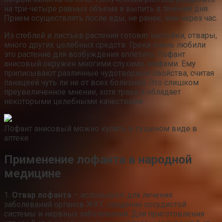
на три-четыре равных объема и выпить в течение дня.
Прием осуществлять после еды, не ранее, чем через час.
Из стеблей и листьев растения готовят настойки, отвары,
много других целебных средств. Греки очень любили
это растение для возбуждения аппетита. Лофант
анисовый окружен многими слухами, мифами. Ему
приписывают различные чудотворные свойства, считая
панацеей чуть ли не от всех болезней. Это слишком
преувеличенное мнение, хотя трава и обладает
некоторыми целебными качествами.
Лофант анисовый можно купить в сушеном виде в
аптеке
Применение лофанта в народной
медицине
1.
Отвар лофанта
– используют для лечения
заболеваний органов ЖКТ, сердечно сосудистой
системы и нервных заболеваний. Для приготовления