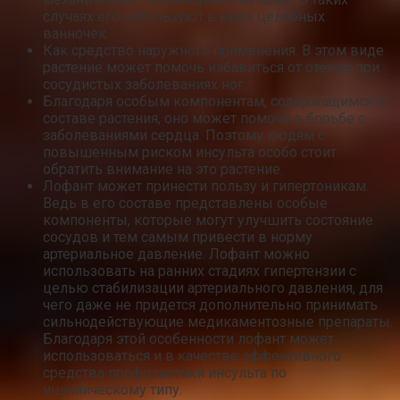
случаях его используют в виде целебных
ванночек.
Как средство наружного применения. В этом виде
растение может помочь избавиться от отёков при
сосудистых заболеваниях ног.
Благодаря особым компонентам, содержащимся в
составе растения, оно может помочь в борьбе с
заболеваниями сердца. Поэтому людям с
повышенным риском инсульта особо стоит
обратить внимание на это растение.
Лофант может принести пользу и гипертоникам.
Ведь в его составе представлены особые
компоненты, которые могут улучшить состояние
сосудов и тем самым привести в норму
артериальное давление. Лофант можно
использовать на ранних стадиях гипертензии с
целью стабилизации артериального давления, для
чего даже не придется дополнительно принимать
сильнодействующие медикаментозные препараты.
Благодаря этой особенности лофант может
использоваться и в качестве эффективного
средства профилактики инсульта по
ишемическому типу.