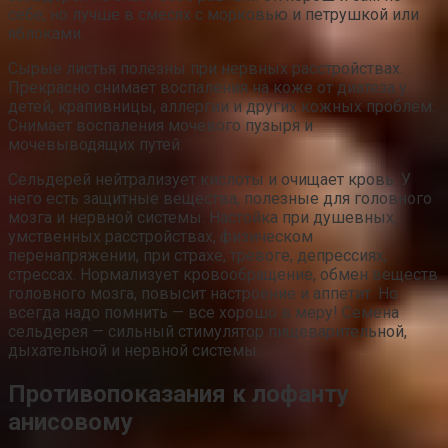
себе, но лучше в смесях с морковью и петрушкой или
яблоками.
Сырые листья полезны при нервных расстройствах.
Прекрасно снимает воспаления на коже от диатеза у
детей, крапивницы, аллергии и других кожных проблем.
Снимает воспаления мочевого пузыря и
мочевыводящих путей.
Сельдерей нейтрализует кислоты и очищает кровь. У
него есть защитные вещества, полезные для головного
мозга и нервной системы. Настойка при душевных,
умственных расстройствах, физическом
перенапряжении, при страхе, тревоге, депрессиях,
стрессах. Нормализует кровообращение, обмен веществ
головного мозга, повысит настроение и аппетит. Но
всегда надо помнить — все хорошо в меру! Семена
сельдерея — сильный стимулятор пищеварительной,
дыхательной и нервной системы.
Противопоказания к лофанту
анисовому