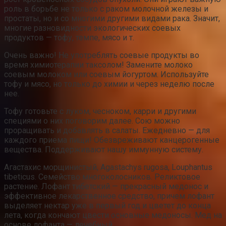
роль в борьбе не только с раком молочной железы и
простаты, но и со многими другими видами рака. Значит,
многие разновидности экологических соевых
продуктов — тофу, темпе, мясо и т.
Очень важно! Не употреблять соевые продукты во
время химиотерапии таксолом! Замените молоко
соевым молоком или соевым йогуртом. Используйте
тофу и мясо, но только до химии и через неделю после
нее.
Тофу готовьте с луком, чесноком, карри и другими
специями о них поговорим далее. Сою можно
проращивать и добавлять в салаты. Ежедневно — для
каждого приема пищи! Обезвреживают канцерогенные
вещества. Поддерживают нашу иммунную систему.
Агастахис морщинистый, Agastachys rugosa, Louphantus
tibeticus. Семейство многоколосников. Реликтовое
растение. Лофант тибетский — прекрасный медонос и
эффективное лекарственное средство, причем лофант
выделяет нектар уже в первый год и цветет до конца
лета, когда кончают цвести основные медоносы. Мед на
основе лофанта — лечебный.