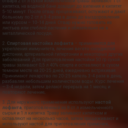
отвара 2 ст л сухой измельченной травы заливают 1 ст
кипятка, на водяной бане доводят до кипения и кипятят
5-10 минут. После отвар процеживают, остужают и дают
больному по 2 ст л 3-4 раза в день до выздоровления
или курсом – 10-14 дней. Отвар нужно готовить из
листьев или стеблей растения и обязательно не в
металлической посуде;
2.
Спиртовая настойка лофанта
– применяется для
укрепления иммунитета, лечения вегето-сосудистой
дистонии, артериальной гипертонии и некоторых других
заболеваний. Для приготовления настойки 50 гр сухой
травы заливают 0,5 л 40% спирта и оставляют в сухом
темном месте на 20-25 дней, ежедневно встряхивая.
Принимают лекарство по 20-25 капель 3-4 раза в день,
разбавляя небольшим количеством воды. Курс лечения
– 3-4 недели, затем делают перерыв на 1 месяц и
повторяют лечение;
3. Для наружного применения используют
настой
лофанта
, приготовленный из 8 ст л измельченного
сырья и 1 л кипятка. Траву заливают кипятком и
оставляют на несколько часов, затем процеживают и
используют настой для приготовления примочек,