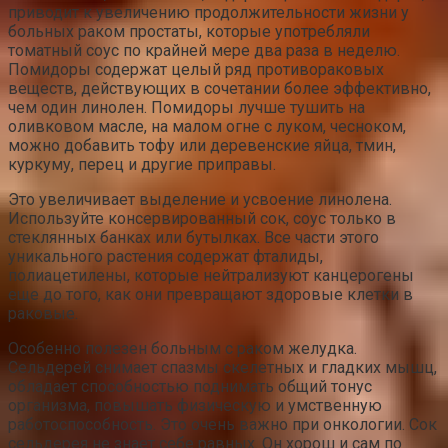
приводит к увеличению продолжительности жизни у
больных раком простаты, которые употребляли
томатный соус по крайней мере два раза в неделю.
Помидоры содержат целый ряд противораковых
веществ, действующих в сочетании более эффективно,
чем один линолен. Помидоры лучше тушить на
оливковом масле, на малом огне с луком, чесноком,
можно добавить тофу или деревенские яйца, тмин,
куркуму, перец и другие приправы.
Это увеличивает выделение и усвоение линолена.
Используйте консервированный сок, соус только в
стеклянных банках или бутылках. Все части этого
уникального растения содержат фталиды,
полиацетилены, которые нейтрализуют канцерогены
еще до того, как они превращают здоровые клетки в
раковые.
Особенно полезен больным с раком желудка.
Сельдерей снимает спазмы скелетных и гладких мышц,
обладает способностью поднимать общий тонус
организма, повышать физическую и умственную
работоспособность. Это очень важно при онкологии. Сок
сельдерея не знает себе равных. Он хорош и сам по