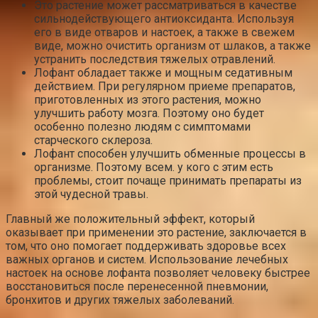
Это растение может рассматриваться в качестве
сильнодействующего антиоксиданта. Используя
его в виде отваров и настоек, а также в свежем
виде, можно очистить организм от шлаков, а также
устранить последствия тяжелых отравлений.
Лофант обладает также и мощным седативным
действием. При регулярном приеме препаратов,
приготовленных из этого растения, можно
улучшить работу мозга. Поэтому оно будет
особенно полезно людям с симптомами
старческого склероза.
Лофант способен улучшить обменные процессы в
организме. Поэтому всем. у кого с этим есть
проблемы, стоит почаще принимать препараты из
этой чудесной травы.
Главный же положительный эффект, который
оказывает при применении это растение, заключается в
том, что оно помогает поддерживать здоровье всех
важных органов и систем. Использование лечебных
настоек на основе лофанта позволяет человеку быстрее
восстановиться после перенесенной пневмонии,
бронхитов и других тяжелых заболеваний.