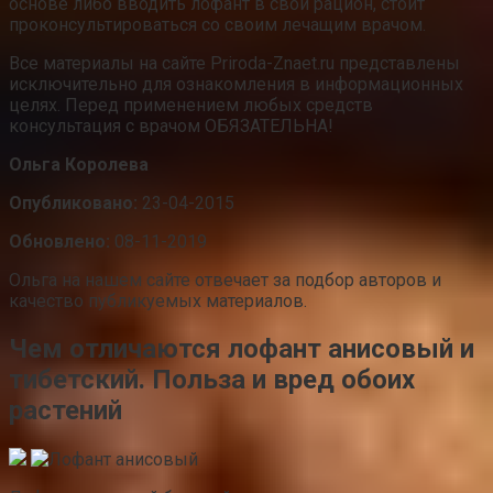
основе либо вводить лофант в свой рацион, стоит
проконсультироваться со своим лечащим врачом.
Все материалы на сайте Priroda-Znaet.ru представлены
исключительно для ознакомления в информационных
целях. Перед применением любых средств
консультация с врачом ОБЯЗАТЕЛЬНА!
Ольга Королева
Опубликовано:
23-04-2015
Обновлено:
08-11-2019
Ольга на нашем сайте отвечает за подбор авторов и
качество публикуемых материалов.
Чем отличаются лофант анисовый и
тибетский. Польза и вред обоих
растений