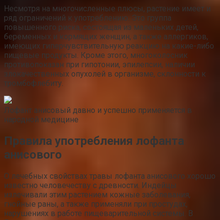
Несмотря на многочисленные плюсы, растение имеет и
ряд ограничений к употреблению. Это группа
повышенного риска, состоящая из маленьких детей,
беременных и кормящих женщин, а также аллергиков,
имеющих гиперчувствительную реакцию на какие-либо
пищевые продукты. Кроме этого, многоколосник
противопоказан при гипотонии, эпилепсии, наличии
злокачественных опухолей в организме, склонности к
тромбофлебиту.
Лофант анисовый давно и успешно применяется в
народной медицине
Правила употребления лофанта
анисового
О лечебных свойствах травы лофанта анисового хорошо
известно человечеству с древности. Индейцы
излечивали этим растением кожные заболевания,
гнойные раны, а также применяли при простудах,
нарушениях в работе пищеварительной системы. В