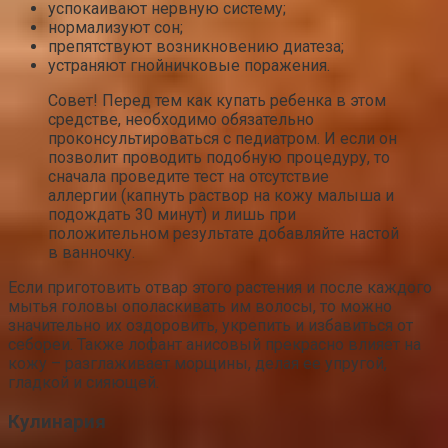
успокаивают нервную систему;
нормализуют сон;
препятствуют возникновению диатеза;
устраняют гнойничковые поражения.
Совет! Перед тем как купать ребенка в этом
средстве, необходимо обязательно
проконсультироваться с педиатром. И если он
позволит проводить подобную процедуру, то
сначала проведите тест на отсутствие
аллергии (капнуть раствор на кожу малыша и
подождать 30 минут) и лишь при
положительном результате добавляйте настой
в ванночку.
Если приготовить отвар этого растения и после каждого
мытья головы ополаскивать им волосы, то можно
значительно их оздоровить, укрепить и избавиться от
себореи. Также лофант анисовый прекрасно влияет на
кожу – разглаживает морщины, делая ее упругой,
гладкой и сияющей.
Кулинария