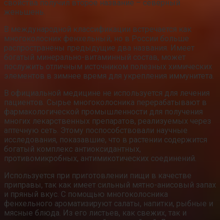
свойства получил второе название – северный
женьшень.
В международной классификации встречается как
многоколосник фенхельный, но в России больше
распространены предыдущие два названия. Имеет
богатый минерально-витаминный состав, может
послужить отличным источником полезных химических
элементов в зимнее время для укрепления иммунитета.
В официальной медицине не используется для лечения
пациентов. Сырье многоколосника перерабатывают в
фармакологической промышленности для получения
многих лекарственных препаратов, реализуемых через
аптечную сеть. Этому поспособствовали научные
исследования, показавшие, что в растении содержится
богатый комплекс антиоксидантных,
противомикробных, антимикотических соединений.
Используется при приготовлении пищи в качестве
приправы, так как имеет сильный мятно-анисовый запах
и пряный вкус. С помощью многоколосника
фенхельного ароматизируют салаты, напитки, рыбные и
мясные блюда. Из его листьев, как свежих, так и