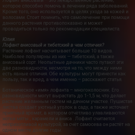
Лофант анисовый – это лекарственное растение,
которое способно помочь в лечении ряда заболеваний.
Кроме того, оно используется в целях ухода за кожей и
волосами. Стоит помнить, что самолечение при помощи
данного растения противопоказано и может
проводиться только по рекомендации специалиста.
Юлия
Лофант анисовый и тибетский в чем отличия?
Растение лофант насчитывает больше 10 видов.
Наиболее популярны из них — тибетский, а также
анисовый сорт. Неопытные дачники часто путают эти
две разновидности, несмотря на то, что между ними
есть явные отличия. Обе культуры могут принести как
пользу, так и вред, а чем именно – расскажет статья.
Ботаническое «имя» лофанта – многоколосник. Его
разновидности могут вырастать до 1-1,5 м, что делает
растение желанным гостем на дачном участке. Пушистая
листва создаёт уютный уголок в саду, а также источает
приятный аромат, в котором отчётливо улавливаются
нотки мяты , карамели и аниса . Лофант считается
неприхотливой культурой, за счёт самосева он растёт на
одном месте долгие годы.