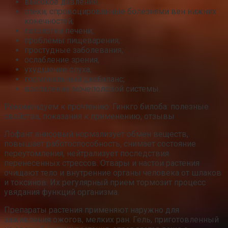
высокое давление;
отеки, спровоцированные болезнями вен нижних
конечностей;
патологии печени;
проблемы пищеварения;
простудные заболевания;
ослабление зрения;
ухудшение слуха;
гормональный дисбаланс;
воспаление мочеполовой системы.
Рекомендуем к прочтению: Гинкго билоба: полезные
свойства, показания к применению, отзывы
Лофант анисовый нормализует обмен веществ,
повышает работоспособность, снимает состояние
переутомления, нейтрализует последствия
перенесенных стрессов. Отвары и настои растения
очищают тело и внутренние органы человека от шлаков
и токсинов. Их регулярный прием тормозит процесс
увядания функций организма.
Препараты растения применяют наружно для
заживления ожогов, мелких ран. Гель, приготовленный