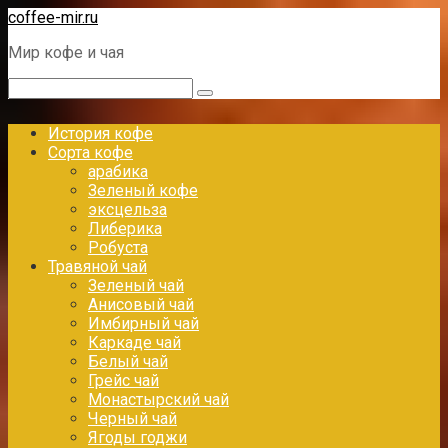
Перейти
coffee-mir.ru
к
Мир кофе и чая
контенту
Поиск:
История кофе
Сорта кофе
арабика
Зеленый кофе
эксцельза
Либерика
Робуста
Травяной чай
Зеленый чай
Анисовый чай
Имбирный чай
Каркаде чай
Белый чай
Грейс чай
Монастырский чай
Черный чай
Ягоды годжи