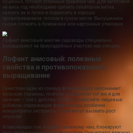
сушеных, готовят отличный травяной чай. Для заготовки
на весь год необходимо срезать секатором ветки,
связать их в пучки и подвесить в хорошо
проветриваемом, теплом и сухом месте. Высушенное
сырье сложить в бумажные или картонные упаковки.
Лофант анисовый многие садоводы специально
выращивают на приусадебных участках как специю
Лофант анисовый: полезные
свойства и противопоказания,
выращивание
Генистеин один из соевых флавоноидов напоминает
мужские гормоны, поэтому и результат тот же и для
мужчин — соя с детства. Поэтому избегайте пищевые
добавки, содержащие флавоноиды, особенно
концентраты экстракты — они могут вызвать рост
опухоли!
Флавоноиды сои, подобно зеленому чаю, блокируют
рост кровеносных сосудов опухоли. Они играют важную