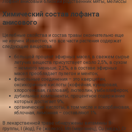
Лофант анисовый близкий родственник мяты, мелиссы
Химический состав лофанта
анисового
Целебные свойства и состав травы окончательно еще
не изучен. Известно, что все части растения содержат
следующие вещества:
большой процент эфирных масел, в свежем сырье
летучих веществ присутствует около 2,5%, в сухом
– немного меньше, 2,2%, а в составе эфирных
масел преобладает пулегон и ментон;
фенольные соединения – это кверцетин,
оксикоричные кислоты (кофейная, кумаровая,
хлорогеновая, галловая), лютеолин, умбеллиферон;
дубильные компоненты, процентное содержание
которых достигает 9%;
органические кислоты, в том числе и аскорбиновая,
яблочная, лимонная – составляют 1%.
В лекарственной траве обнаружены витамины В-
группы, I (йод), Fe (железо), Mn (марганец), Cu (медь), Cr