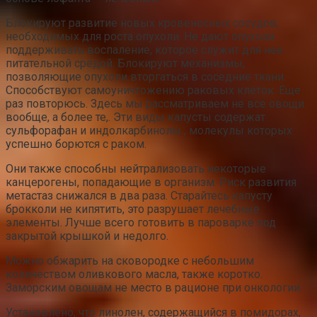
Блокируют развитие новых кровеносных сосудов,
необходимых для роста опухоли. Не дают опухоли
поддерживать воспаление, которое служит для нее
питательной средой. Блокируют механизмы,
позволяющие опухоли вторгаться в соседние ткани.
Способствуют самоуничтожению раковых клеток. Еще
раз повторюсь. Здесь мы рассматриваем не все овощи
вообще, а более те,. Эти виды капусты содержат
сульфорафан и индолкарбинолы , молекулы которых
успешно борются с раком.
Они также способны нейтрализовать некоторые
канцерогены, попадающие в организм. Риск развития
метастаз снижался в два раза. Старайтесь капусту
брокколи не кипятить, это разрушает лечебные
элементы. Лучше всего готовить в пароварке под
закрытой крышкой и недолго.
Можно обжарить на сковородке с небольшим
количеством оливкового масла, также коротко.
Заморским овощам не место в рационе при онкологии.
Установлено, что линолен, содержащийся в помидорах,