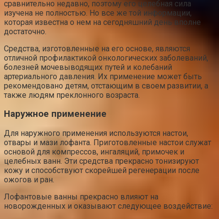
сравнительно недавно, поэтому его целебная сила
изучена не полностью. Но все же той информации,
которая известна о нем на сегодняшний день вполне
достаточно.
Средства, изготовленные на его основе, являются
отличной профилактикой онкологических заболеваний,
болезней мочевыводящих путей и колебаний
артериального давления. Их применение может быть
рекомендовано детям, отстающим в своем развитии, а
также людям преклонного возраста.
Наружное применение
Для наружного применения используются настои,
отвары и мази лофанта. Приготовленные настои служат
основой для компрессов, ингаляций, примочек и
целебных ванн. Эти средства прекрасно тонизируют
кожу и способствуют скорейшей регенерации после
ожогов и ран.
Лофантовые ванны прекрасно влияют на
новорожденных и оказывают следующее воздействие: