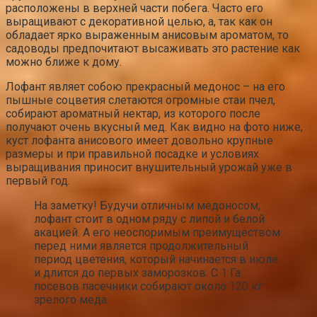
расположены в верхней части побега. Часто его
выращивают с декоративной целью, а, так как он
обладает ярко выраженным анисовым ароматом, то
садоводы предпочитают высаживать это растение как
можно ближе к дому.
Лофант являет собою прекрасный медонос – на его
пышные соцветия слетаются огромные стаи пчел,
собирают ароматный нектар, из которого после
получают очень вкусный мед. Как видно на фото ниже,
куст лофанта анисового имеет довольно крупные
размеры и при правильной посадке и условиях
выращивания приносит внушительный урожай уже в
первый год.
На заметку! Будучи отличным медоносом,
лофант стоит в одном ряду с липой и белой
акацией. А его неоспоримым преимуществом
перед ними является продолжительный
период цветения, который начинается в июле
и длится до первых заморозков. С 1 Га
посевов пасечники собирают около 120 кг
зрелого меда.