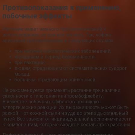
Противопоказания к применению,
побочные эффекты
Растение имеет немного противопоказаний к
использованию, но они все же есть. Так, лофант
анисовый противопоказан в следующих случаях:
при наличии онкологических заболеваний;
женщинам в период беременности;
при лактации;
людям, страдающим от систематических судорог
мышц;
больным, страдающим эпилепсией.
Не рекомендуется применять растение при наличии
склонности к гипотонии или тромбофлебиту.
В качестве побочных эффектов возникают
аллергические реакции. Их выраженность может быть
разной – от кожной сыпи и зуда до отека дыхательный
путей. Все зависит от индивидуальной восприимчивости
к компонентам, которые входят в состав этого растения.