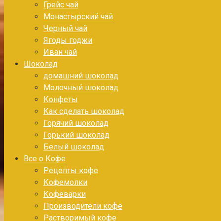
Грейс чай
Монастырский чай
Черный чай
Ягоды годжи
Иван чай
Шоколад
домашний шоколад
Молочный шоколад
Конфеты
Как сделать шоколад
Горячий шоколад
Горький шоколад
Белый шоколад
Все о Кофе
Рецепты кофе
Кофемолки
Кофеварки
Производители кофе
Растворимый кофе