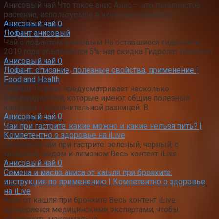
Анисовый чай Что такое анис Анис — это травянистое
растение, используемое в качестве пряности
Анисовый чай
0
Лофант анисовый
Чай с лофантом анисовым На оставшиеся гидролаты
2019 года объявляется 5%-ная скидка Гидролат периллы
Анисовый чай
0
Лофант: описание, полезные свойства, применение |
Food and Health
Лофант Лофант предусматривает несколько
разновидностей, которые имеют общие полезные
качества с незначительной разницей. В
Анисовый чай
0
Чаи при гастрите: какие можно и какие нельзя пить? |
Компетентно о здоровье на iLive
Полезные чаи при гастрите: зеленый, черный, с
молоком, медом и лимоном Весь контент iLive
Анисовый чай
0
Семена и масло аниса от кашля при бронхите:
инструкция по применению | Компетентно о здоровье
на iLive
Анис от кашля при бронхите Весь контент iLive
проверяется медицинскими экспертами, чтобы
обеспечить максимально