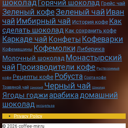
шоколад
Горячий шоколад
Грейс чай
Зеленый чай
Зеленый кофе
Иван
чай
Имбирный чай
Как
История кофе
сделать шоколад
Как сохранить кофе
Кофеварки
Каркаде чай
Конфеты
Кофемолки
Либерика
Кофемашины
Монастырский
Молочный шоколад
чай
Производители кофе
Растворимый
Робуста
Рецепты кофе
Сорта кофе
кофе
Черный чай
Травяной чай
Цикорий
Шоколад
арабика
домашний
Ягоды годжи
шоколад
эксцельза
Privacy Policy
© 2026 coffee-mir.ru