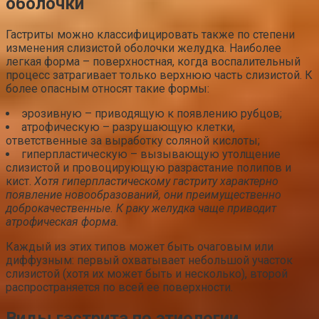
оболочки
Гастриты можно классифицировать также по степени
изменения слизистой оболочки желудка. Наиболее
легкая форма – поверхностная, когда воспалительный
процесс затрагивает только верхнюю часть слизистой. К
более опасным относят такие формы:
эрозивную – приводящую к появлению рубцов;
атрофическую – разрушающую клетки,
ответственные за выработку соляной кислоты;
гиперпластическую – вызывающую утолщение
слизистой и провоцирующую разрастание полипов и
кист.
Хотя гиперпластическому гастриту характерно
появление новообразований, они преимущественно
доброкачественные. К раку желудка чаще приводит
атрофическая форма.
Каждый из этих типов может быть очаговым или
диффузным: первый охватывает небольшой участок
слизистой (хотя их может быть и несколько), второй
распространяется по всей ее поверхности.
Виды гастрита по этиологии