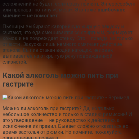
осложнений не будет, если сразу принять Энтеросорбент
или препарат по типу «Омеза». Это тоже
ошибочное
мнение
—
не помогает
.
Пьяницы выбирают калорийную жирную закуску и
считают, что еда смешивается со спиртным, формирует
комок и не повреждает стенку. Это – правда, но только
отчасти . Закуска лишь немного смягчает действие
этанола. Выпив стакан водки натощак, человек
выливает её на открытую рану поврежденной
слизистой.
Какой алкоголь можно пить при
гастрите
Можно ли алкоголь при гастрите? Да, но только
небольшое количество и только в стадию ремиссии! И
это утверждение — не руководство к действию, а
исключение из правил. Бывает сложно отказаться во
время застолья от рюмки. Но помните, пожалуйста,
определенные правила.