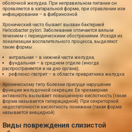
оболочкой желудка. При неправильном питании он
проявляется в катаральной форме, при отравлении или
инфицировании – в фибринозной.
Хронический часто бывает вызван бактерией
Helicobacter pylori. Заболевание отличается вялым
течением с периодическими обострениями. Исходя из
локализации воспалительного процесса, выделяют
такие формы:
антральная – в нижней части желудка;
фундальная – в среднем отделе (иногда
распространяется и на дно органа);
рефлюкс-гастрит – в области привратника желудка.
Хроническому типу болезни присуще нарушение
функции желудочной секреции. Ее чрезмерная
активность вызывает повышенную кислотность (такая
форма называется гиперацидной). При секреторной
недостаточности кислотность понижена (такая форма
называется анацидной).
Виды повреждения слизистой