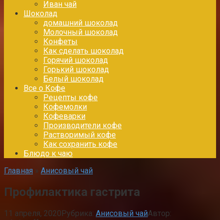
Иван чай
Шоколад
домашний шоколад
Молочный шоколад
Конфеты
Как сделать шоколад
Горячий шоколад
Горький шоколад
Белый шоколад
Все о Кофе
Рецепты кофе
Кофемолки
Кофеварки
Производители кофе
Растворимый кофе
Как сохранить кофе
Блюдо к чаю
Главная
»
Анисовый чай
Профилактика гастрита
11 апреля, 2020
Рубрика:
Анисовый чай
Автор: