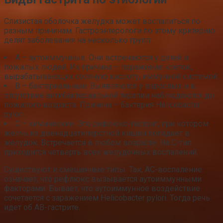
Слизистая оболочка желудка может воспалиться по
разным причинам. Гастроэнтерологи по этому критерию
делят заболевания на несколько групп:
A – аутоиммунные. Они встречаются у детей и
пожилых людей. Их причина – поражение клеток,
вырабатывающих соляную кислоту, иммунной системой.
B – бактериальные. Выявляются у взрослых и в
отсутствие антибактериальной терапии наблюдаются до
пожилого возраста. Причина – бактерия Helicobacter
pylori.
C – химические. Это рефлюкс-гастрит, при котором
желчь из двенадцатиперстной кишки попадает в
желудок. Встречается в любом возрасте. На C-тип
приходится четверть всех желудочных воспалений.
Существуют и смешанные типы. Так, AC-воспаление
означает, что рефлюкс вызывается аутоиммунными
факторами. Бывает, что аутоиммунное воздействие
сочетается с заражением Helicobacter pylori. Тогда речь
идет об AB-гастрите.