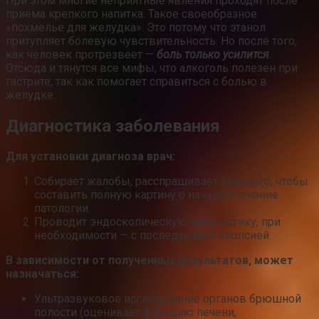
При этом многие неприятные явления проходят после
приема крепкого напитка. Такое своеобразное
«похмелье для желудка». Это потому что этанол
притупляет болевую чувствительность. Но после того,
как человек протрезвеет —
боль только усилится
.
Отсюда и тянутся все мифы, что алкоголь полезен при
гастрите, так как помогает справиться с болью в
желудке.
Диагностика заболевания
Для установки диагноза врач:
Собирает жалобы, расспрашивает больного, чтобы
составить полную картину о начале и течение
патологии.
Проводит эндоскопическую диагностику, при
необходимости — с последующей биопсией.
В зависимости от полученных результатов, может
назначаться:
Ультразвуковое исследование органов брюшной
полости (оценивает функцию печени,