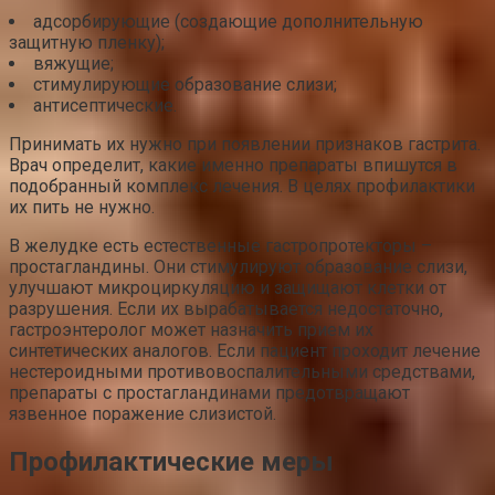
адсорбирующие (создающие дополнительную
защитную пленку);
вяжущие;
стимулирующие образование слизи;
антисептические.
Принимать их нужно при появлении признаков гастрита.
Врач определит, какие именно препараты впишутся в
подобранный комплекс лечения. В целях профилактики
их пить не нужно.
В желудке есть естественные гастропротекторы –
простагландины. Они стимулируют образование слизи,
улучшают микроциркуляцию и защищают клетки от
разрушения. Если их вырабатывается недостаточно,
гастроэнтеролог может назначить прием их
синтетических аналогов. Если пациент проходит лечение
нестероидными противовоспалительными средствами,
препараты с простагландинами предотвращают
язвенное поражение слизистой.
Профилактические меры