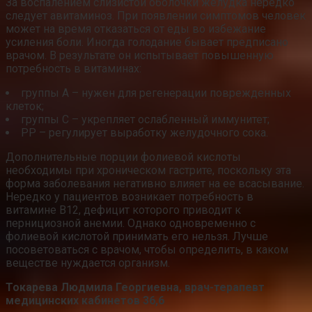
За воспалением слизистой оболочки желудка нередко
следует авитаминоз. При появлении симптомов человек
может на время отказаться от еды во избежание
усиления боли. Иногда голодание бывает предписано
врачом. В результате он испытывает повышенную
потребность в витаминах:
группы A – нужен для регенерации поврежденных
клеток;
группы C – укрепляет ослабленный иммунитет;
PP – регулирует выработку желудочного сока.
Дополнительные порции фолиевой кислоты
необходимы при хроническом гастрите, поскольку эта
форма заболевания негативно влияет на ее всасывание.
Нередко у пациентов возникает потребность в
витамине B12, дефицит которого приводит к
пернициозной анемии. Однако одновременно с
фолиевой кислотой принимать его нельзя. Лучше
посоветоваться с врачом, чтобы определить, в каком
веществе нуждается организм.
Токарева Людмила Георгиевна, врач-терапевт
медицинских кабинетов 36,6