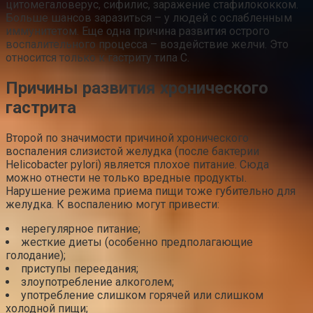
цитомегаловерус, сифилис, заражение стафилококком.
Больше шансов заразиться – у людей с ослабленным
иммунитетом. Еще одна причина развития острого
воспалительного процесса – воздействие желчи. Это
относится только к гастриту типа С.
Причины развития хронического
гастрита
Второй по значимости причиной хронического
воспаления слизистой желудка (после бактерии
Helicobacter pylori) является плохое питание. Сюда
можно отнести не только вредные продукты.
Нарушение режима приема пищи тоже губительно для
желудка. К воспалению могут привести:
нерегулярное питание;
жесткие диеты (особенно предполагающие
голодание);
приступы переедания;
злоупотребление алкоголем;
употребление слишком горячей или слишком
холодной пищи;