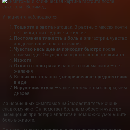
У пациента наблюдаются:
Тошнота и рвота
натощак. В рвотных массах почти
нет пищи, они скудные и жидкие.
Постоянная тяжесть и боль
в эпигастрии, чувство
«подсасывания под ложечкой».
Чувство насыщения приходит быстро
после
приема еды. Ощущается переполненность живота.
Изжога
.
Отказ от завтрака
и раннего приема пищи — нет
желания.
Возникают странные,
непривычные предпочтения
в еде
.
Нарушения стула
— чаще встречаются запоры, чем
диарея.
Из необычных симптомов наблюдается тяга к очень
сладкому чаю. Он помогает больным обрести чувство
насыщения при потере аппетита и немножко уменьшить
боль в животе.