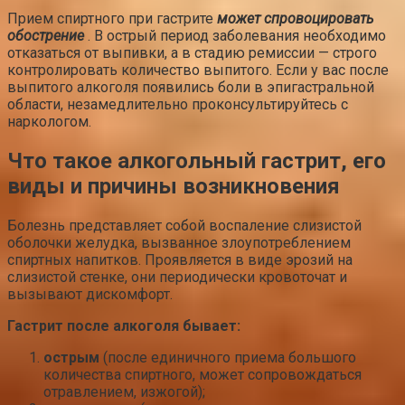
Прием спиртного при гастрите
может спровоцировать
обострение
. В острый период заболевания необходимо
отказаться от выпивки, а в стадию ремиссии — строго
контролировать количество выпитого. Если у вас после
выпитого алкоголя появились боли в эпигастральной
области, незамедлительно проконсультируйтесь с
наркологом.
Что такое алкогольный гастрит, его
виды и причины возникновения
Болезнь представляет собой воспаление слизистой
оболочки желудка, вызванное злоупотреблением
спиртных напитков. Проявляется в виде эрозий на
слизистой стенке, они периодически кровоточат и
вызывают дискомфорт.
Гастрит после алкоголя бывает:
острым
(после единичного приема большого
количества спиртного, может сопровождаться
отравлением, изжогой);