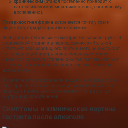
хроническим
(этанол постепенно приводит к
патологическим изменениям стенок, постоянному
воспалению).
Поверхностная форма
встречается почти у трети
пациентов, страдающих алкоголизмом.
Возбудитель патологии — бактерия Helicobacter pylori. В
хронической стадии и в период ремиссии больной
чувствует себя хорошо, его почти ничего не беспокоит.
Но попадающий внутрь этанол
повреждает стенки
слизистой оболочки
. Степень ожога будет зависеть от
крепости выпивки и выбранной закуски (если она
вообще будет).
В схему терапии воспаления входят антибиотики, а их
категорически нельзя совмещать со спиртным. Это
приводит к тяжелым осложнениям — от рвоты до
внутренних кровотечений.
Симптомы и клиническая картина
гастрита после алкоголя