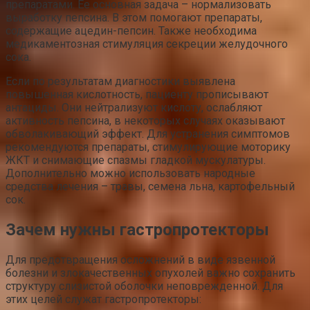
препаратами. Ее основная задача – нормализовать
выработку пепсина. В этом помогают препараты,
содержащие ацедин-пепсин. Также необходима
медикаментозная стимуляция секреции желудочного
сока.
Если по результатам диагностики выявлена
повышенная кислотность, пациенту прописывают
антациды. Они нейтрализуют кислоту, ослабляют
активность пепсина, в некоторых случаях оказывают
обволакивающий эффект. Для устранения симптомов
рекомендуются препараты, стимулирующие моторику
ЖКТ и снимающие спазмы гладкой мускулатуры.
Дополнительно можно использовать народные
средства лечения – травы, семена льна, картофельный
сок.
Зачем нужны гастропротекторы
Для предотвращения осложнений в виде язвенной
болезни и злокачественных опухолей важно сохранить
структуру слизистой оболочки неповрежденной. Для
этих целей служат гастропротекторы: