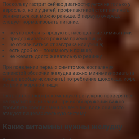
Поскольку гастрит сейчас диагностируется не только у
взрослых, но и у детей, профилактикой стоит начинать
заниматься как можно раньше. В первую очередь
следует нормализовать питание:
не употреблять продукты, насыщенные химикатами;
придерживаться режима приема пищи;
не отказываться от завтрака или ужина;
есть дробно – понемногу и почаще;
не жевать долго жевательную резинку.
При появлении первых симптомов воспаления
слизистой оболочки желудка важно минимизировать (а
лучше вообще исключить) потребление шоколада, кофе,
острой и жареной пищи.
Гастроэнтерологи рекомендуют регулярно проверяться
на паразитные инвазии. При их обнаружении важно
проводить своевременное лечение, ведь они часто
атакуют пищеварительную систему.
Какие витамины нужны желудку