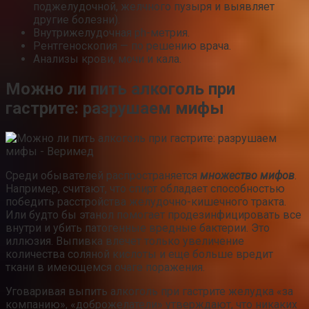
поджелудочной, желчного пузыря и выявляет
другие болезни).
Внутрижелудочная ph-метрия.
Рентгеноскопия — по решению врача.
Анализы крови, мочи и кала.
Можно ли пить алкоголь при
гастрите: разрушаем мифы
Среди обывателей распространяется
множество мифов
.
Например, считают, что спирт обладает способностью
победить расстройства желудочно-кишечного тракта.
Или будто бы этанол помогает продезинфицировать все
внутри и убить патогенные вредные бактерии. Это
иллюзия. Выпивка влечет только увеличение
количества соляной кислоты и еще больше вредит
ткани в имеющемся очаге поражения.
Уговаривая выпить алкоголь при гастрите желудка «за
компанию», «доброжелатели» утверждают, что никаких