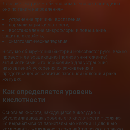
Лечение гастрита – обычно комплексное, проводится
оно по таким направлениям:
устранение причины воспаления;
нормализация кислотности;
восстановление микрофлоры и повышение
защитных свойств;
симптоматическая терапия.
В случае обнаружения бактерии Helicobacter pylori важно
провести ее эрадикацию (полное уничтожение)
антибиотиками. Это необходимо для устранения
изъязвлений, ускорения их заживления и
предотвращения развития язвенной болезни и рака
желудка.
Как определяется уровень
кислотности
Основная кислота, находящаяся в желудке и
обусловливающая уровень его кислотности – соляная.
Ее вырабатывают париетальные клетки. Щелочные
компоненты желудочного сока нейтрализуют соляную