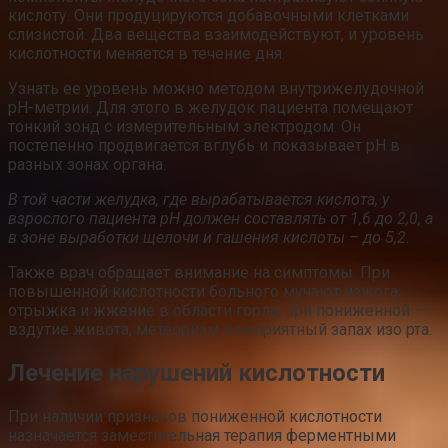
кислоту. Они продуцируются добавочными клетками
слизистой. Два вещества взаимодействуют, и уровень
кислотности меняется в течение дня.
Узнать ее уровень можно методом внутрижелудочной
рН-метрии. Для этого в желудок пациента помещают
тонкий зонд с измерительным электродом. Он
постепенно продвигается вглубь и показывает pH в
разных зонах органа.
В той части желудка, где вырабатывается кислота, у
взрослого пациента pH должен составлять от 1,6 до 2,0, а
в зоне выработки щелочи и гашения кислоты – до 5,2.
Также врач обращает внимание на симптомы. При
повышенной кислотности больного мучают изжога,
отрыжка и жжение в области горла, при пониженной –
вздутие живота, метеоризм и неприятный запах изо рта.
Лечение нарушений кислотности
При наличии признаков пониженной кислотности
назначается заместительная терапия ферментными