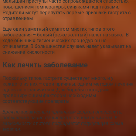
малышей приступы часто сопровождаются слабостью,
повышением температуры, синяками под глазами.
Родители могут перепутать первые признаки гастрита с
отравлением.
Еще один заметный симптом многих типов этого
заболевания – белый (реже желтый) налет на языке. В
ходе обычных гигиенических процедур он не
отчищается. В большинстве случаев налет указывает на
снижение кислотности.
Как лечить заболевание
Поскольку типов гастрита существует много, и у
каждого из них – свои причины, одним методом лечения
здесь не ограничиться. Для борьбы с каждым
провоцирующим фактором необходимы
соответствующие препараты.
Врач по характерным признакам должен определить,
повышена у пациента кислотность или понижена. В
зависимости от этого подбирается подходящая схема
терапии.