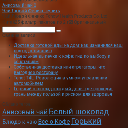
Анисовый чай
0
Чай Лювэй Феникс купить
Чай Лювэй Феникс Fohow Health Products Co. Ltd
Китай25 фильтр-пакетов по 2 г🗹 Оригинальный
Поиск:
Свежие записи
Доставка готовой еды на дом: как изменился наш
подход к питанию
Идеальная выпечка к кофе: гид по выбору и
сочетаниям
Собственная доставка или агрегаторы: что
выгоднее ресторану
Tenet T4L: Революция в умном управлении
автомобилем
Горький шоколад каждый день: где проходит
грань между пользой и риском для здоровья
Облако тегов
Белый шоколад
Анисовый чай
Горький
Все о Кофе
Блюдо к чаю