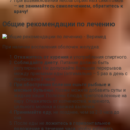
При возникновении неблагоприятных симптомов
—
не занимайтесь самолечением, обратитесь к
врачу!
Общие рекомендации по лечению
При наличии воспаления оболочек желудка:
Откажитесь от курения
и употребления спиртного.
Соблюдайте диету.
Питание должно быть
регулярным. Не допускайте больших перерывов
между приемами еды (оптимально – 5 раз в день с
перерывом 3 часа).
При обострении болезни ешьте рыбные и
мясные бульоны.
Позже можете добавить супы и
жидкие каши. Полезны блюда, приготовленные на
пару. Откажитесь от копченостей, жареного,
цельного молока и свежей выпечки.
Принимайте еду
, не позднее, чем за 2-3 часа до
сна.
После еды не
ложитесь в горизонтальное
положение в течение часа,
чтобы избежать