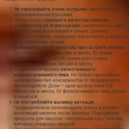
Не закусывайте очень острыми
, пикантными,
пережаренными блюдами.
Пейте только
хорошего качества напитки.
Откажитесь от игристых вин
, шампанского, пива,
энергетиков и коктейлей в банках. Данные
жидкости сильно повышают кислотность и ведут к
формированию эрозии.
Выбирайте
,
какой алкоголь при гастрите можно
.
Вы можете употребить раз в месяц 50 грамм
хорошей водки или 200 грамм сухого вина.
Обратите внимание, что раз в месяц.
Разрешается выпить
качественного
нефильтрованного пива.
Но только при условии
наличия пива без консервантов от проверенного
производителя. Доза — одна кружка пива (0,5
литра) раз в месяц. От фильтрованного пива лучше
отказаться.
Не употребляйте выпивку натощак.
Предварительно рекомендуем поесть и выпить
веселящий напиток после трапезы. Подходящие
продукты для закуски —натуральная еда (типа яиц,
ветчины, отварных овощей).