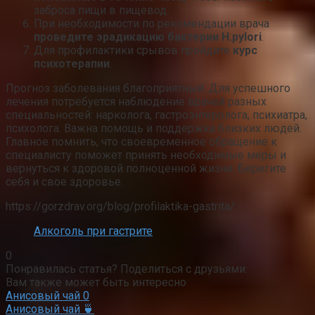
заброса пищи в пищевод.
При необходимости по рекомендации врача
проведите эрадикацию бактерии H.pylori
.
Для профилактики срывов пройдите
курс
психотерапии
.
Прогноз заболевания благоприятный. Для успешного
лечения потребуется наблюдение врачей разных
специальностей: нарколога, гастроэнтеролога, психиатра,
психолога. Важна помощь и поддержка близких людей.
Главное помнить, что своевременное обращение к
специалисту поможет принять необходимые меры и
вернуться к здоровой полноценной жизни. Берегите
себя и свое здоровье.
https://gorzdrav.org/blog/profilaktika-gastrita/
Алкоголь при гастрите
0
Понравилась статья? Поделиться с друзьями:
Вам также может быть интересно
Анисовый чай
0
Анисовый чай 🍵