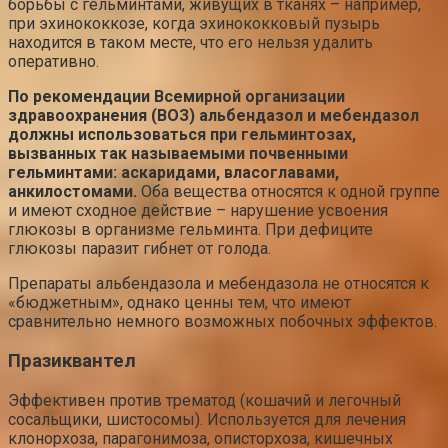
борьбы с гельминтами, живущих в тканях – например,
при эхинококкозе, когда эхинококковый пузырь
находится в таком месте, что его нельзя удалить
оперативно.
По
рекомендации
Всемирной организации
здравоохранения (ВОЗ) альбендазол и мебендазол
должны использоваться при гельминтозах,
вызванных так называемыми почвенными
гельминтами: аскаридами, власоглавами,
анкилостомами.
Оба вещества относятся к одной группе
и имеют сходное действие – нарушение усвоения
глюкозы в организме гельминта. При дефиците
глюкозы паразит гибнет от голода.
Препараты альбендазола и мебендазола не относятся к
«бюджетным», однако ценны тем, что имеют
сравнительно немного возможных побочных эффектов.
Празиквантел
Эффективен против трематод (кошачий и легочный
сосальщики, шистосомы). Используется для лечения
клонорхоза, парагонимоза, описторхоза, кишечных