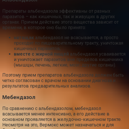
Препараты альбендазола эффективны от разных
паразитов – как кишечных, так и живущих в других
органах. Причем действие этого вещества зависит от
времени, в которое оно было принято:
натощак
альбендазол не всасывается, а просто
проходит по пищеварительному тракту, уничтожая
кишечных паразитов;
вместе с жирной пищей
альбендазол усваивается
и уничтожает паразитов вне пределов кишечника
(мышцы, печень, легкие, мозг, другие органы).
Поэтому прием препаратов альбендазола должен быть
четко согласован с врачом на основании диагноза и
результатов предварительных анализов.
Мебендазол
По сравнению с альбендазолом, мебендазол
всасывается менее интенсивно, а его действие в
основном проявляется в желудочно-кишечном тракте.
Несмотря на это, Вермокс может назначаться и для