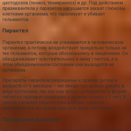
цестодозов (тениоз, тениаринхоз) и др. Под действием
празиквантела у паразитов нарушается захват глюкозы
клетками организма, что парализует и убивает
гельминтов.
Пирантел
Пирантел практически не усваивается в человеческом
организме, а потому воздействует прицельно только на
тех гельминтов, которые обосновались в кишечнике. Он
обездвиживает чувствительных к нему глистов, и в
этом обездвиженном состоянии они выводятся из
организма.
Препараты пирантела разрешены к приему детям в
возрасте от 6 месяцев – им лекарство можно давать в
виде суспензии, так как она проще дозируется (в форме
таблеток препарат разрешен к приему только с 3 лет). В
целом пирантел переносится хорошо, главное –
принимать его во время еды или сразу после нее.
Пиперазина адипинат