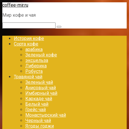
Перейти
coffee-mir.ru
к
Мир кофе и чая
контенту
Поиск:
История кофе
Сорта кофе
арабика
Зеленый кофе
эксцельза
Либерика
Робуста
Травяной чай
Зеленый чай
Анисовый чай
Имбирный чай
Каркаде чай
Белый чай
Грейс чай
Монастырский чай
Черный чай
Ягоды годжи