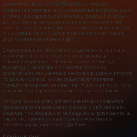
синтетические вещества. Поэтому некоторые
устаревшие препараты (вышеназванные растительные,
а также гексилрезорцин, четыреххлористый углерод и
др.) исключены из лекарственной антигельминтной
номенклатуры, а некоторые остались, но используются
очень ограниченно (цветки полыни и пижмы, тимол,
сера, тыквенные семена и др.).
Современные антигельминтики делятся на группы в
зависимости от их основного воздействия на
гельминтов разных классов (цестоды, нематоды,
трематоды). Некоторые лекарства способны
справляться с гельминтами нескольких разных классов.
Но важно помнить, что
не существует понятия
«лучшее лекарство от глистов»
– всё зависит от того,
какой именно паразит оккупировал ваш организм.
Сегодня большинство антигельминтных препаратов
производятся на базе шести основных действующих
веществ – альбендазола, мебендазола, празиквантела,
пирантела, адипината пиперазина и левамизола.
Рассмотрим их свойства подробней.
Альбендазол