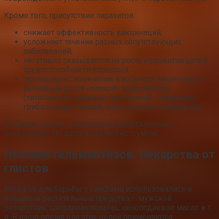
Кроме того, присутствие паразитов:
снижает эффективность вакцинаций;
усложняет течение разных сопутствующих
заболеваний;
негативно сказывается на росте и развитии детей,
трудоспособности взрослых;
провоцирует изменение биоценоза кишечника и
активации роста «плохой» микрофлоры
(патогенной и условно-патогенной – например,
грибков рода Candida, вызывающих кандидозы).
В общем, лечить гельминтозы действительно
необходимо. Но делать это нужно с умом.
Лечение гельминтозов. Лекарства от
глистов
Когда-то для борьбы с глистами использовались в
основном растительные средства – мужской
папоротник, цитварная полынь, хеноподиевое масло и т.
д. В наше время для этих целей применяются