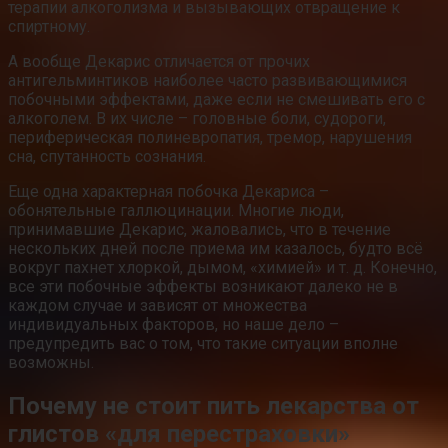
терапии алкоголизма и вызывающих отвращение к
спиртному.
А вообще Декарис отличается от прочих
антигельминтиков наиболее часто развивающимися
побочными эффектами, даже если не смешивать его с
алкоголем. В их числе – головные боли, судороги,
периферическая полиневропатия, тремор, нарушения
сна, спутанность сознания.
Еще одна характерная побочка Декариса –
обонятельные галлюцинации. Многие люди,
принимавшие Декарис, жаловались, что в течение
нескольких дней после приема им казалось, будто всё
вокруг пахнет хлоркой, дымом, «химией» и т. д. Конечно,
все эти побочные эффекты возникают далеко не в
каждом случае и зависят от множества
индивидуальных факторов, но наше дело –
предупредить вас о том, что такие ситуации вполне
возможны.
Почему не стоит пить лекарства от
глистов «для перестраховки»