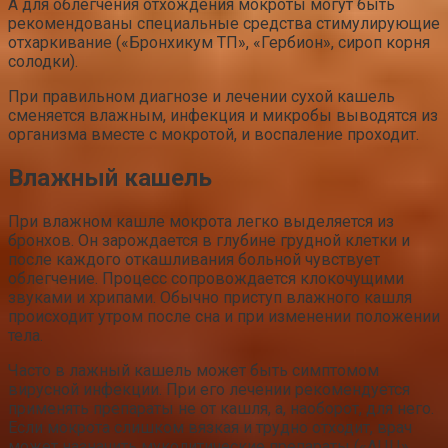
А для облегчения отхождения мокроты могут быть
рекомендованы специальные средства стимулирующие
отхаркивание («Бронхикум ТП», «Гербион», сироп корня
солодки).
При правильном диагнозе и лечении сухой кашель
сменяется влажным, инфекция и микробы выводятся из
организма вместе с мокротой, и воспаление проходит.
Влажный кашель
При влажном кашле мокрота легко выделяется из
бронхов. Он зарождается в глубине грудной клетки и
после каждого откашливания больной чувствует
облегчение. Процесс сопровождается клокочущими
звуками и хрипами. Обычно приступ влажного кашля
происходит утром после сна и при изменении положении
тела.
Часто в лажный кашель может быть симптомом
вирусной инфекции. При его лечении рекомендуется
применять препараты не от кашля, а, наоборот, для него.
Если мокрота слишком вязкая и трудно отходит, врач
может назначить муколитические препараты («АЦЦ»,