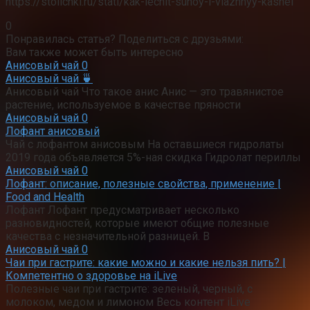
https://stolichki.ru/stati/kak-lechit-suhoy-i-vlazhnyy-kashel
0
Понравилась статья? Поделиться с друзьями:
Вам также может быть интересно
Анисовый чай
0
Анисовый чай 🍵
Анисовый чай Что такое анис Анис — это травянистое
растение, используемое в качестве пряности
Анисовый чай
0
Лофант анисовый
Чай с лофантом анисовым На оставшиеся гидролаты
2019 года объявляется 5%-ная скидка Гидролат периллы
Анисовый чай
0
Лофант: описание, полезные свойства, применение |
Food and Health
Лофант Лофант предусматривает несколько
разновидностей, которые имеют общие полезные
качества с незначительной разницей. В
Анисовый чай
0
Чаи при гастрите: какие можно и какие нельзя пить? |
Компетентно о здоровье на iLive
Полезные чаи при гастрите: зеленый, черный, с
молоком, медом и лимоном Весь контент iLive