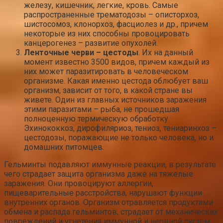
железу, кишечник, легкие, кровь. Самые
распространенные трематодозы – описторхоз,
шистосомоз, клонорхоз, фасциолез и др., причем
некоторые из них способны провоцировать
канцерогенез – развитие опухолей.
Ленточные черви – цестоды
. Их на данный
момент известно 3500 видов, причем каждый из
них может паразитировать в человеческом
организме. Какая именно цестода облюбует ваш
организм, зависит от того, в какой стране вы
живете. Один из главных источников заражения
этими паразитами – рыба, не прошедшая
полноценную термическую обработку.
Эхинококкоз, дирофиляриоз, тениоз, тениаринхоз –
цестодозы, поражающие не только человека, но и
домашних питомцев.
Гельминты подавляют иммунные реакции, в результате
чего страдает защита организма даже на тяжелые
заражения. Они провоцируют аллергии,
пищеварительные расстройства, нарушают функции
внутренних органов. Организм отравляется продуктами
обмена и распада гельминтов, страдает от механических
повреждений и угнетения иммунной и нервной систем.