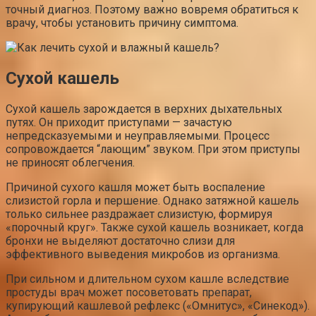
точный диагноз. Поэтому важно вовремя обратиться к
врачу, чтобы установить причину симптома.
Сухой кашель
Сухой кашель зарождается в верхних дыхательных
путях. Он приходит приступами — зачастую
непредсказуемыми и неуправляемыми. Процесс
сопровождается “лающим” звуком. При этом приступы
не приносят облегчения.
Причиной сухого кашля может быть воспаление
слизистой горла и першение. Однако затяжной кашель
только сильнее раздражает слизистую, формируя
«порочный круг». Также сухой кашель возникает, когда
бронхи не выделяют достаточно слизи для
эффективного выведения микробов из организма.
При сильном и длительном сухом кашле вследствие
простуды врач может посоветовать препарат,
купирующий кашлевой рефлекс («Омнитус», «Синекод»).