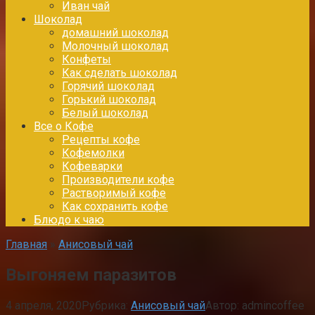
Иван чай
Шоколад
домашний шоколад
Молочный шоколад
Конфеты
Как сделать шоколад
Горячий шоколад
Горький шоколад
Белый шоколад
Все о Кофе
Рецепты кофе
Кофемолки
Кофеварки
Производители кофе
Растворимый кофе
Как сохранить кофе
Блюдо к чаю
Главная
»
Анисовый чай
Выгоняем паразитов
4 апреля, 2020
Рубрика:
Анисовый чай
Автор:
admincoffee