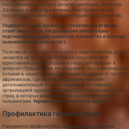
после приема некоторых антигельминтиков, например
Декариса, а также при лечении описторхоза может
потребоваться даже помещение пациента в стационар.
Подвергать свой организм «токсическим атакам»
стоит лишь тогда, когда инвазия лабораторно
подтверждена (сдан анализ на гельминтоз и получен
положительный результат).
Поэтому не стоит идти на поводу у паразитофобии, даже
несмотря на то, что она постоянно подогревается
агрессивной рекламой разных «чудо-препаратов» и
интернет-страшилками. Не забывайте, что гигиенические
условия в нашей стране, как минимум, далеки от тех же
африканских, где массовая профилактическая
дегельментизация вполне оправдана
.
Всемирной
организацией здравоохранения (ВОЗ) определен список
стран, в которых рекомендуется постоянная борьба с
гельминтами.
Украина в этот список не входит
.
Профилактика гельминтозов
Разумеется, профилактика заражения гельминтами