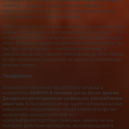
Это вещество поражает мышечные и нервные клетки
нематод и аскарид, в результате чего паразиты
парализуются и покидают кишечник естественным
путем (вместе с каловыми массами).
При аскаридозе обычно назначается двухдневный курс
приема Пиперазина, а при энтеробиозе (острицы) – 1–3
пятидневных курса с недельными перерывами между
ними. Острицы поддаются действию пиперазина не так
быстро, как аскариды – они более устойчивы. В
перерывах между курсами необходимо делать клизмы,
чтобы постепенно вымывать из кишечника батальоны
павших остриц.
Левамизол
Левамизол парализует мускулатуру аскарид и
анкилостом.
ВАЖНО!
В течение суток после приема
Декариска категорически запрещено употребление
алкоголя.
В противном случае ждите головокружений,
учащенного сердцебиения, общей слабости и прочих
неприятных последствий. Всё это –
«дисульфирамоподобные реакции», именно на них
основано действий препаратов, использующихся в