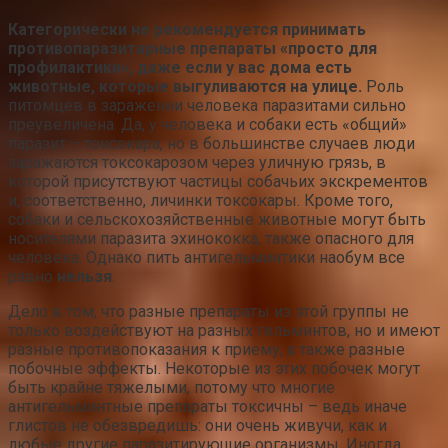
Категорически не рекомендуется принимать
противопаразитарные препараты «просто для
профилактики», даже если у вас дома есть
животные, которые выгуливаются на улице.
Роль
питомцев в заражении человека паразитами сильно
преувеличена. Да, у человека и собаки есть «общий»
паразит – токсокара, но в большинстве случаев люди
заражаются токсокарозом через уличную грязь, в
которой присутствуют частицы собачьих экскрементов
и, соответственно, личинки токсокары. Кроме того,
собаки и сельскохозяйственные животные могут быть
носителями паразита эхинококка, также опасного для
человека. Однако пить антигельминтики наобум все
равно
нельзя
.
Дело в том, что разные препараты из этой группы не
только воздействуют на разных гельминтов, но и имеют
разные противопоказания к приему, а также разные
побочные эффекты. Некоторые из этих побочек могут
быть крайне тяжелыми, потому что многие
антигельминтные препараты токсичны – ведь иначе
глистов не обезвредишь: они очень живучи, как и
любые другие паразитирующие организмы. Иногда