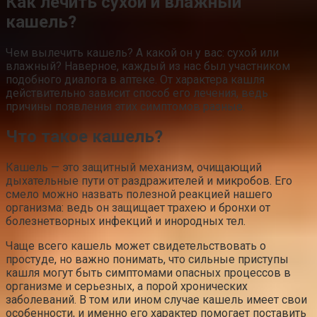
Как лечить сухой и влажный
кашель?
Чем вылечить кашель? А какой он у вас: сухой или
влажный? Наверное, каждый из нас был участником
подобного диалога в аптеке. От характера кашля
действительно зависит способ его лечения, ведь
причины появления этих симптомов разные.
Что такое кашель?
Кашель — это защитный механизм, очищающий
дыхательные пути от раздражителей и микробов. Его
смело можно назвать полезной реакцией нашего
организма: ведь он защищает трахею и бронхи от
болезнетворных инфекций и инородных тел.
Чаще всего кашель может свидетельствовать о
простуде, но важно понимать, что сильные приступы
кашля могут быть симптомами опасных процессов в
организме и серьезных, а порой хронических
заболеваний. В том или ином случае кашель имеет свои
особенности, и именно его характер помогает поставить