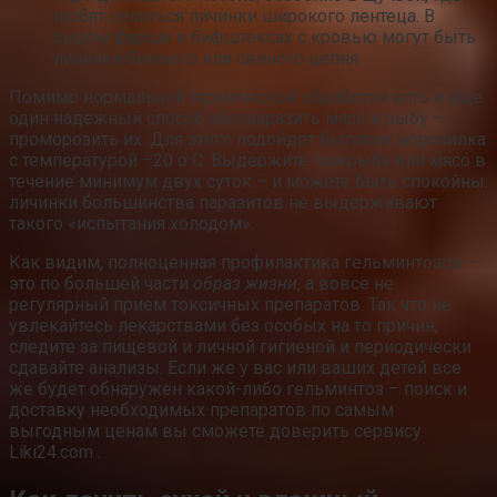
любят селиться личинки широкого лентеца. В
сыром фарше и бифштексах с кровью могут быть
личинки бычьего или свиного цепня.
Помимо нормальной термической обработки есть и еще
один надежный способ обеззаразить мясо и рыбу –
проморозить их. Для этого подойдет бытовая морозилка
с температурой –20 о С. Выдержите там рыбу или мясо в
течение минимум двух суток – и можете быть спокойны:
личинки большинства паразитов не выдерживают
такого «испытания холодом».
Как видим, полноценная профилактика гельминтозов –
это по большей части
образ жизни
, а вовсе не
регулярный прием токсичных препаратов. Так что не
увлекайтесь лекарствами без особых на то причин,
следите за пищевой и личной гигиеной и периодически
сдавайте анализы. Если же у вас или ваших детей все
же будет обнаружен какой-либо гельминтоз – поиск и
доставку необходимых препаратов по самым
выгодным ценам вы сможете доверить сервису
Liki24.com .