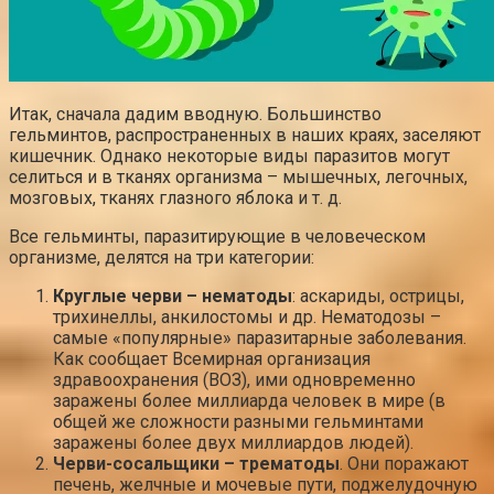
Итак, сначала дадим вводную. Большинство
гельминтов, распространенных в наших краях, заселяют
кишечник. Однако некоторые виды паразитов могут
селиться и в тканях организма – мышечных, легочных,
мозговых, тканях глазного яблока и т. д.
Все гельминты, паразитирующие в человеческом
организме, делятся на три категории:
Круглые черви – нематоды
: аскариды, острицы,
трихинеллы, анкилостомы и др. Нематодозы –
самые «популярные» паразитарные заболевания.
Как сообщает Всемирная организация
здравоохранения (ВОЗ), ими одновременно
заражены более миллиарда человек в мире (в
общей же сложности разными гельминтами
заражены более двух миллиардов людей).
Черви-сосальщики – трематоды
. Они поражают
печень, желчные и мочевые пути, поджелудочную