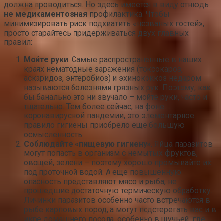
должна проводиться. Но здесь имеется в виду отнюдь
не медикаментозная
профилактика. Чтобы
минимизировать риск подхватить «незваных гостей»,
просто старайтесь придерживаться двух главных
правил:
Мойте руки
. Самые распространенные в наших
краях нематодные заражения (токсокароз,
аскаридоз, энтеробиоз) и эхинококкоз недаром
называются болезнями грязных рук. Поэтому, как
бы банально это ни звучало – мойте руки, часто и
тщательно. Тем более сейчас, на фоне
коронавирусной пандемии, это элементарное
правило гигиены приобрело еще большую
осмысленность.
Соблюдайте «пищевую гигиену»
. Яйца паразитов
могут попасть в организм с немытых фруктов,
овощей, зелени – поэтому хорошо промывайте их
под проточной водой. А еще повышенную
опасность представляют мясо и рыба, не
прошедшие достаточную термическую обработку.
Личинки паразитов особенно часто встречаются в
рыбе карповых пород, а могут подстерегать вас и в
икре домашнего посола, особенно в щучьей, где