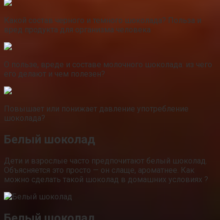
Какой состав черного и темного шоколада? Польза и
вред продукта для организма человека
О пользе, вреде и составе молочного шоколада: из чего
его делают и чем полезен?
Повышает или понижает давление употребление
шоколада?
Белый шоколад
Дети и взрослые часто предпочитают белый шоколад.
Объясняется это просто — он слаще, ароматнее. Как
можно сделать такой шоколад в домашних условиях ?
Белый шоколад