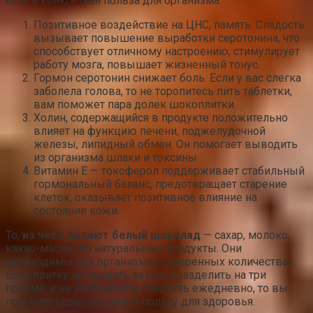
есть и конкретная польза для организма.
Позитивное воздействие на ЦНС, память. Сладость
вызывает повышение выработки серотонина, что
способствует отличному настроению, стимулирует
работу мозга, повышает жизненный тонус.
Гормон серотонин снижает боль. Если у вас слегка
заболела голова, то не торопитесь пить таблетки,
вам поможет пара долек шокоплитки.
Холин, содержащийся в продукте положительно
влияет на функцию печени, поджелудочной
железы, липидный обмен. Он помогает выводить
из организма шлаки и токсины.
Витамин Е — токоферол поддерживает стабильный
гормональный баланс, предотвращает старение
клеток, оказывает позитивное влияние на
состояние кожи.
То,
из чего делают белый шоколад
— сахар, молоко,
какао-масло это натуральные продукты. Они
необходимы для организма в умеренных количествах.
Если плитку не съедать за раз, а разделить на три
приёма, и не употреблять сладость ежедневно, то вы
получите удовольствие и пользу для здоровья.