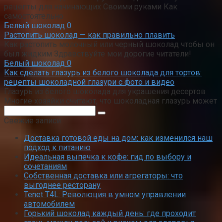
рецепты для начинающих Своими руками Как
самостоятельно
Белый шоколад
0
Растопить шоколад — как правильно плавить
Как растопить молочный или черный шоколад чтобы он
был жидким Здравствуйте мои дорогие читатели!
Белый шоколад
0
Как сделать глазурь из белого шоколада для тортов:
рецепты шоколадной глазури с фото и видео
Глазурь из белого шоколада для украшения десертов
Многие хозяйки считают, что шоколадная глазурь может
Поиск:
Свежие записи
Доставка готовой еды на дом: как изменился наш
подход к питанию
Идеальная выпечка к кофе: гид по выбору и
сочетаниям
Собственная доставка или агрегаторы: что
выгоднее ресторану
Tenet T4L: Революция в умном управлении
автомобилем
Горький шоколад каждый день: где проходит