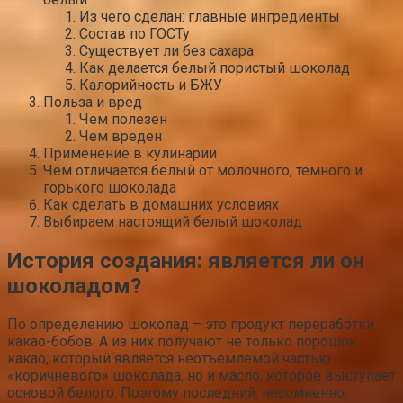
Из чего сделан: главные ингредиенты
Состав по ГОСТу
Существует ли без сахара
Как делается белый пористый шоколад
Калорийность и БЖУ
Польза и вред
Чем полезен
Чем вреден
Применение в кулинарии
Чем отличается белый от молочного, темного и
горького шоколада
Как сделать в домашних условиях
Выбираем настоящий белый шоколад
История создания: является ли он
шоколадом?
По определению шоколад – это продукт переработки
какао-бобов. А из них получают не только порошок
какао, который является неотъемлемой частью
«коричневого» шоколада, но и масло, которое выступает
основой белого. Поэтому последний, несомненно,