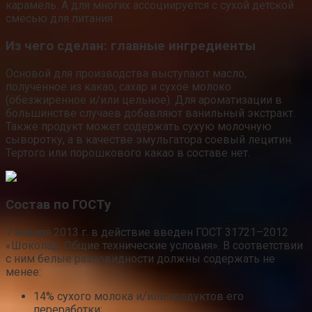
карамель. А для многих ассоциируется с сухой детской
смесью для питания.
Из чего сделан: главные ингредиенты
Основой для производства выступают масло,
полученное из какао, сахар и сухое молоко
(обезжиренное и/или цельное). Для ароматизации в
большинстве случаев добавляют ванильный экстракт.
Также продукт может содержать сухую молочную
сыворотку, а в качестве эмульгатора соевый лецитин.
Тертого или порошкового какао в составе нет.
Состав по ГОСТу
7 января 2013 г. в действие введен ГОСТ 31721–2012
«Шоколад. Общие технические условия». В соответствии
с ним белые разновидности должны содержать не
менее:
14% сухого молока и/или продуктов его
переработки;