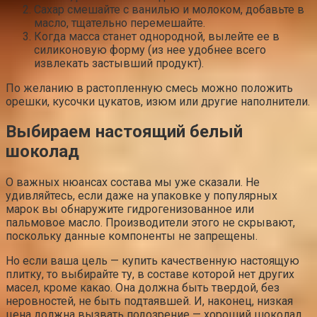
Сахар смешайте с ванилью и молоком, добавьте в
масло, тщательно перемешайте.
Когда масса станет однородной, вылейте ее в
силиконовую форму (из нее удобнее всего
извлекать застывший продукт).
По желанию в растопленную смесь можно положить
орешки, кусочки цукатов, изюм или другие наполнители.
Выбираем настоящий белый
шоколад
О важных нюансах состава мы уже сказали. Не
удивляйтесь, если даже на упаковке у популярных
марок вы обнаружите гидрогенизованное или
пальмовое масло. Производители этого не скрывают,
поскольку данные компоненты не запрещены.
Но если ваша цель — купить качественную настоящую
плитку, то выбирайте ту, в составе которой нет других
масел, кроме какао. Она должна быть твердой, без
неровностей, не быть подтаявшей. И, наконец, низкая
цена должна вызвать подозрение — хороший шоколад