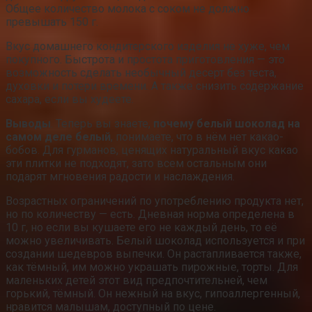
Общее количество молока с соком не должно
превышать 150 г.
Вкус домашнего кондитерского изделия не хуже, чем
покупного. Быстрота и простота приготовления — это
возможность сделать необычный десерт без теста,
духовки и потери времени. А также снизить содержание
сахара, если вы худеете.
Выводы
. Теперь вы знаете,
почему белый шоколад на
самом деле белый
, понимаете, что в нём нет какао-
бобов. Для гурманов, ценящих натуральный вкус какао
эти плитки не подходят, зато всем остальным они
подарят мгновения радости и наслаждения.
Возрастных ограничений по употреблению продукта нет,
но по количеству — есть. Дневная норма определена в
10 г, но если вы кушаете его не каждый день, то её
можно увеличивать. Белый шоколад используется и при
создании шедевров выпечки. Он растапливается также,
как тёмный, им можно украшать пирожные, торты. Для
маленьких детей этот вид предпочтительней, чем
горький, тёмный. Он нежный на вкус, гипоаллергенный,
нравится малышам, доступный по цене.