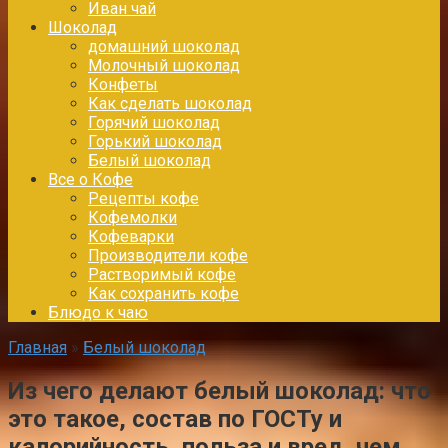
Иван чай
Шоколад
домашний шоколад
Молочный шоколад
Конфеты
Как сделать шоколад
Горячий шоколад
Горький шоколад
Белый шоколад
Все о Кофе
Рецепты кофе
Кофемолки
Кофеварки
Производители кофе
Растворимый кофе
Как сохранить кофе
Блюдо к чаю
Главная
»
Белый шоколад
Из чего делают белый шоколад: что
это такое, состав по ГОСТу и
калорийность, польза и вред, чем