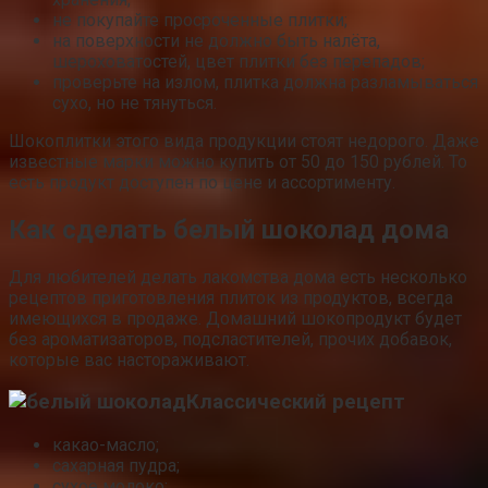
не покупайте просроченные плитки;
на поверхности не должно быть налёта,
шероховатостей, цвет плитки без перепадов;
проверьте на излом, плитка должна разламываться
сухо, но не тянуться.
Шокоплитки этого вида продукции стоят недорого. Даже
известные марки можно купить от 50 до 150 рублей. То
есть продукт доступен по цене и ассортименту.
Как сделать белый шоколад дома
Для любителей делать лакомства дома есть несколько
рецептов приготовления плиток из продуктов, всегда
имеющихся в продаже. Домашний шокопродукт будет
без ароматизаторов, подсластителей, прочих добавок,
которые вас настораживают.
Классический рецепт
какао-масло;
сахарная пудра;
сухое молоко;