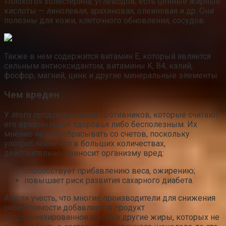
«плохого» холестерина, углеводов, есть ценные жирные
кислоты — линолевая, арахиновая, олеиновая и др. Они
полезны для кожи, клеточного обновления, сосудов.
Также в нем содержится витамин E, который является
сильным антиоксидантом, витамины K, B4, калий,
фосфор, магний, цинк и другие минеральные элементы.
Чем вреден
У этого продукта немало противников, которые считают
его вредным для здоровья либо бесполезным. Их
мнение нельзя сбрасывать со счетов, поскольку
употребление его в больших количествах,
действительно, приносит организму вред:
способствует прибавлению веса, ожирению;
повышает риск развития сахарного диабета.
А если учесть, что многие производители для снижения
себестоимости добавляют в продукт
гидрогенизированное масло и другие жиры, которых не