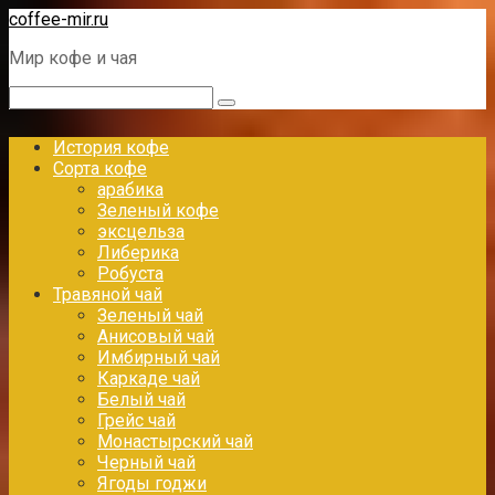
Перейти
coffee-mir.ru
к
Мир кофе и чая
контенту
Поиск:
История кофе
Сорта кофе
арабика
Зеленый кофе
эксцельза
Либерика
Робуста
Травяной чай
Зеленый чай
Анисовый чай
Имбирный чай
Каркаде чай
Белый чай
Грейс чай
Монастырский чай
Черный чай
Ягоды годжи