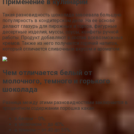
Применение в кулинарии
Такая разновидность шоколада завоевала большую
популярность в кондитерском деле. На ее основе
делают глазурь для пирожных и тортов, фигурные
десертные изделия, муссы, соусы, конфеты ручной
работы. Продукт добавляют в состав всевозможных
кремов. Также из него получается горячий напиток,
который отличается сливочным вкусом и ароматом.
Чем отличается белый от
молочного, темного и горького
шоколада
Разница между этими разновидностями заключается в
процентном содержании порошка какао:
в белом – 0%;
в молочном — до 40%;
в темном — от 40 до 55%;