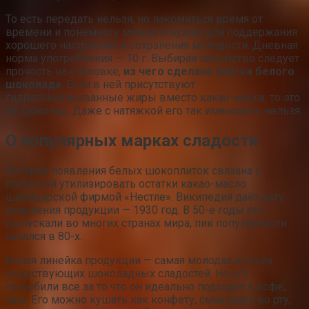
То есть передать нельзя, но лакомиться время от
времени и понемногу можно и нужно для поддержания
хорошего настроения и сохранения молодости. Дневная
норма употребления — 10 г. Выбирая лакомство следует
прочесть на упаковке,
из чего сделана плитка белого
шоколада
. Если в ней присутствуют
гидрогенизированные жиры вместо какао-масла, то это
не шоколад. Даже с натяжкой его так именовать нельзя.
О популярных марках сладости
История появления белых шокоплиток связана с
попыткой утилизировать остатки какао-масло
швейцарской фирмой «Нестле». Википедия даёт дату
появления продукции — 1930 год. В 50-е годы его
выпускали во многих странах мира, пик популярности
начался в 80-х.
Белая линейка продукции — самая молодая из всех
существующих шоколадных сладостей. Но его
полюбили все за то что он идеально подходит к кофе,
чаю. Его можно кушать как конфету, смаковать во рту,