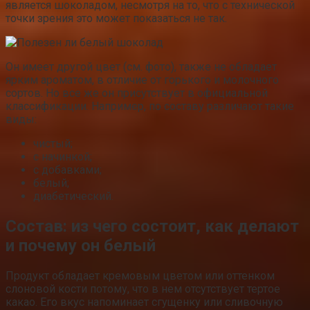
является шоколадом, несмотря на то, что с технической
точки зрения это может показаться не так.
Он имеет другой цвет (см. фото), также не обладает
ярким ароматом, в отличие от горького и молочного
сортов. Но все же он присутствует в официальной
классификации. Например, по составу различают такие
виды:
чистый;
с начинкой;
с добавками;
белый;
диабетический.
Состав: из чего состоит, как делают
и почему он белый
Продукт обладает кремовым цветом или оттенком
слоновой кости потому, что в нем отсутствует тертое
какао. Его вкус напоминает сгущенку или сливочную