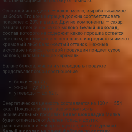
но отличающийся по составу от тёмного.
Основной ингредиент — какао масло, вырабатываемое
из бобов. Его концентрация должна соответствовать
показателю 20% и выше. Другие компоненты — сахар,
ванилин, плёночное сухое молоко.
Белый шоколад,
состав
которого не содержит какао порошка остаётся
светлым, потому что все остальные ингредиенты имеют
кремовый либо бело-жёлтый оттенок. Нежные
вкусовые нюансы готовой продукции придаёт сухое
молоко, напоминающее карамель.
Баланс белков, жиров и углеводов в продукте
представляет собой соотношение:
белки — до 7 г;
жиры — до 40 г;
углеводы — до 52 г.
Энергетическая ценность составляется на 100 г — 554
ккал. Показатели могут варьироваться в
незначительных пределах.
Белая шоколадка
Милка
будет отличаться от Альпен Гольд и других
разновидностей. Набор продуктов,
из чего делают
белый шоколад на одной фабрике по составу