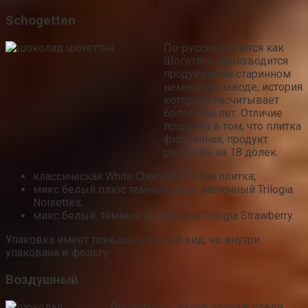
Schogetten
По-русски пишется как
Шогеттен, производится
продукция на старинном
немецком заводе, история
которого насчитывает
более 160 лет. Отличие
продукта в том, что плитка
фирменная, продукт
разделён на 18 долек.
классическая White Chocolate белая плитка;
микс белый плюс темный плюс молочный Trilogia
Noisettes;
микс белый, тёмный и клубника Trilogia Strawberry.
Упаковка имеет псевдооткрытый вид, но внутри
упакована в фольгу.
Воздушный
Пористый — лидер продаж среди