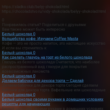
https://sladko.club/belyj-shokolad.html
https://chocoladstvo.ru/vidy-shokolada/belyy-shokolad.html
0
Понравилась статья? Поделиться с друзьями:
Вам также может быть интересно
Белый шоколад
0
Волшебство кофе. Изучаем Coffee Masta
Кофе — это не просто напиток, это настоящее искусство.
И если вы стремитесь к
Белый шоколад
0
Как сделать глазурь на торт из белого шоколада
Глазурь из белого шоколада Считается, что наиболее
распространенный вид глазури для покрытия
всевозможных лакомств
Белый шоколад
0
Делаем бабочки для декора торта — Сделай
Делаем бабочки для декора торта Сегодня сделаем
бабочки для декора торта. Вафельные или шоколадные
Белый шоколад
0
Белый шоколад своими руками в домашних условиях
рецепты для начинающих
Белый шоколад своими руками в домашних условиях