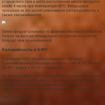
углекислого газа и азота растопленная масса находится
около 4 часов при температуре 40°C. Воздушные
пузырьки за это время равномерно распределяются, а
также увеличиваются.
Затем продукт отливают по формам обычным способом.
Только на выходе объем пористой плитки получается
больше, чем обыкновенной.
Калорийность и БЖУ
В среднем 100 г продукта содержит 540 ккал.
Ориентировочная пищевая ценность — это 4–9 г белков,
30-45 г жиров и 50-65 г углеводов.
Но точные цифры БЖУ и калорийности индивидуальны
для разных видов и марок. Это хорошо иллюстрирует
таблица, в которой мы сравнили этот продукт от
нескольких производителей. Данные указаны для 100 г.
Lindt с ванилью