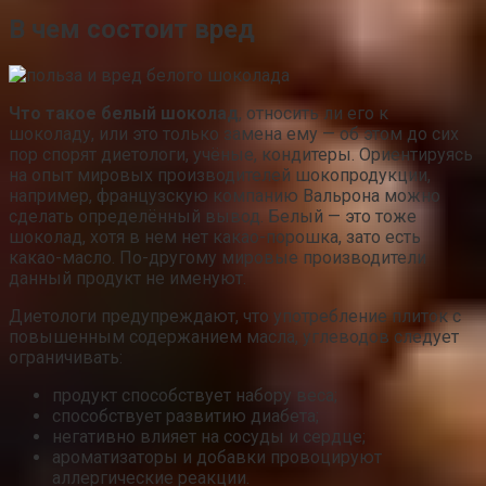
В чем состоит вред
Что такое белый шоколад
, относить ли его к
шоколаду, или это только замена ему — об этом до сих
пор спорят диетологи, учёные, кондитеры. Ориентируясь
на опыт мировых производителей шокопродукции,
например, французскую компанию Вальрона можно
сделать определённый вывод. Белый — это тоже
шоколад, хотя в нем нет какао-порошка, зато есть
какао-масло. По-другому мировые производители
данный продукт не именуют.
Диетологи предупреждают, что употребление плиток с
повышенным содержанием масла, углеводов следует
ограничивать:
продукт способствует набору веса;
способствует развитию диабета;
негативно влияет на сосуды и сердце;
ароматизаторы и добавки провоцируют
аллергические реакции.