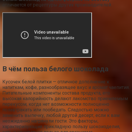
отличается от рецептуры других производителей.
В чём польза белого шоколада
Кусочек белой плитки — отличное дополнение к
напиткам, кофе, разнообразящее вкус и аромат чаепития.
Питательные компоненты состава продукта, его
высокая калорийность делают лакомство приемлемым
перекусом, когда нет возможности полноценно
позавтракать или пообедать. Сладостью можно
заменить выпечку, любой другой десерт, если к вам
неожиданно нагрянули гости. Это факторы,
характеризующие прикладную пользу шокоизделия,