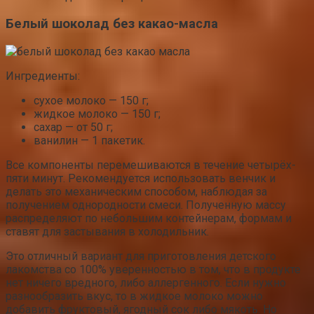
Белый шоколад без какао-масла
Ингредиенты:
сухое молоко — 150 г;
жидкое молоко — 150 г;
сахар — от 50 г;
ванилин — 1 пакетик.
Все компоненты перемешиваются в течение четырёх-
пяти минут. Рекомендуется использовать венчик и
делать это механическим способом, наблюдая за
получением однородности смеси. Полученную массу
распределяют по небольшим контейнерам, формам и
ставят для застывания в холодильник.
Это отличный вариант для приготовления детского
лакомства со 100% уверенностью в том, что в продукте
нет ничего вредного, либо аллергенного. Если нужно
разнообразить вкус, то в жидкое молоко можно
добавить фруктовый, ягодный сок либо мякоть. Но