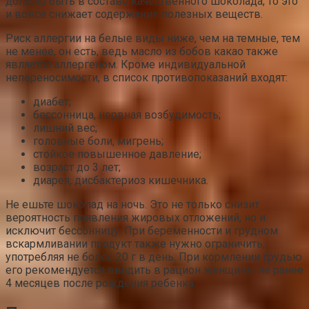
должно быть в составе качественного шоколада, то это
и вовсе снижает содержание полезных веществ.
Риск аллергии на белые виды ниже, чем на темные, тем
не менее, он есть, ведь масло из бобов какао также
является аллергеном. Кроме индивидуальной
непереносимости, в список противопоказаний входят:
диабет;
бессонница, нервная возбудимость;
лишний вес;
головные боли, мигрень;
стойкое повышенное давление;
возраст до 3 лет;
диарея, дисбактериоз кишечника.
Не ешьте шоколад на ночь. Это не только снизит
вероятность появления жировых отложений, но и
исключит бессонницу. При беременности и грудном
вскармливании продукт также нужно ограничить,
употребляя не более 20 г в день. При кормлении грудью
его рекомендуется вводить в рацион женщины не ранее
4 месяцев после рождения ребенка.