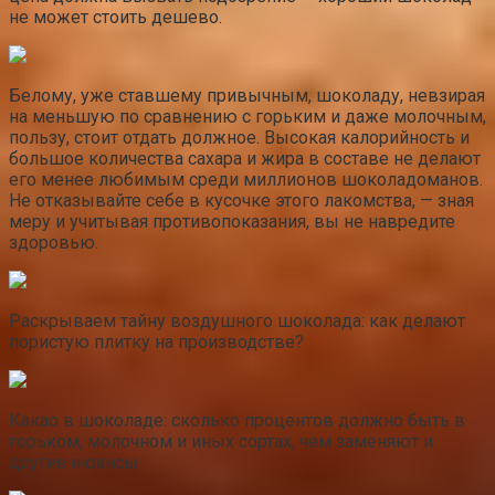
не может стоить дешево.
Белому, уже ставшему привычным, шоколаду, невзирая
на меньшую по сравнению с горьким и даже молочным,
пользу, стоит отдать должное. Высокая калорийность и
большое количества сахара и жира в составе не делают
его менее любимым среди миллионов шоколадоманов.
Не отказывайте себе в кусочке этого лакомства, — зная
меру и учитывая противопоказания, вы не навредите
здоровью.
Раскрываем тайну воздушного шоколада: как делают
пористую плитку на производстве?
Какао в шоколаде: сколько процентов должно быть в
горьком, молочном и иных сортах, чем заменяют и
другие нюансы