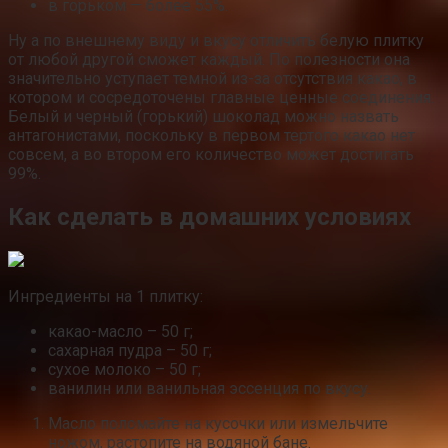
в горьком — более 55%.
Ну а по внешнему виду и вкусу отличить белую плитку
от любой другой сможет каждый. По полезности она
значительно уступает темной из-за отсутствия какао, в
котором и сосредоточены главные ценные соединения.
Белый и черный (горький) шоколад можно назвать
антагонистами, поскольку в первом тертого какао нет
совсем, а во втором его количество может достигать
99%.
Как сделать в домашних условиях
Ингредиенты на 1 плитку:
какао-масло – 50 г;
сахарная пудра – 50 г;
сухое молоко – 50 г;
ванилин или ванильная эссенция по вкусу.
Масло поломайте на кусочки или измельчите
ножом, растопите на водяной бане.