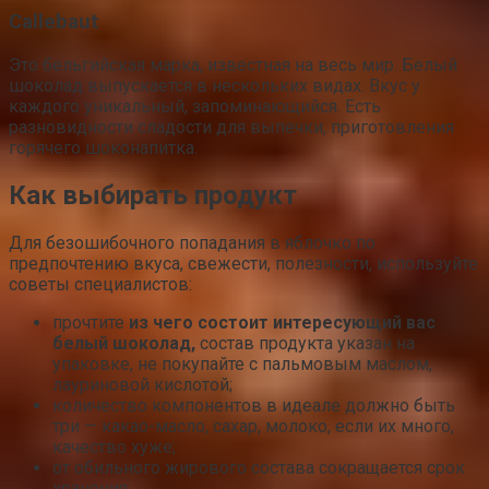
Callebaut
Это бельгийская марка, известная на весь мир. Белый
шоколад выпускается в нескольких видах. Вкус у
каждого уникальный, запоминающийся. Есть
разновидности сладости для выпечки, приготовления
горячего шоконапитка.
Как выбирать продукт
Для безошибочного попадания в яблочко по
предпочтению вкуса, свежести, полезности, используйте
советы специалистов:
прочтите
из чего состоит интересующий вас
белый шоколад,
состав продукта указан на
упаковке, не покупайте с пальмовым маслом,
лауриновой кислотой;
количество компонентов в идеале должно быть
три — какао-масло, сахар, молоко, если их много,
качество хуже;
от обильного жирового состава сокращается срок
хранения;