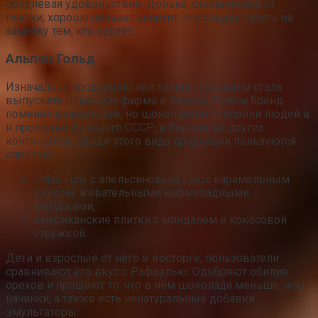
продлевая удовольствие. Долька, отломленная от
плитки, хорошо сбивает аппетит, что следует взять на
заметку тем, кто худеет.
Альпен Гольд
Изначально продукцию пол таким названием стала
выпускать немецкая фирма в России. Потом бренд
поменял владельцев, но шокоплитки покорили людей в
н просторах бывшего СССР, в Европе, на других
континентах. Среди этого вида продукции пользуются
спросом:
«Max Fun» с апельсиновым плюс карамельным
вкусом, жевательными мармеладными
фигурками;
американские плитки с миндалем и кокосовой
стружкой.
Дети и взрослые от него в восторге, пользователи
сравнивают его вкус с Рафаэлью. Одобряют обилие
орехов и прощают то, что в нём шоколада меньше, чем
начинки, а также есть ненатуральные добавки
эмульгаторы.