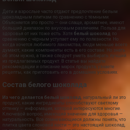
Дети и взрослые часто отдают предпочтение белым
шоколадным плиткам по сравнению с тёмными.
Объясняется это просто — они слаще, ароматнее, имеют
больший диапазон по вкусовым различиям. Польза для
здоровья от них тоже есть. Хотя
белый шоколад
по
сравнению с чёрным уступает ему по полезности. Но
когда хочется любимого лакомства, люди меньше всего
думают, какие компоненты есть в его составе. Но знать
об этом нужно, а также следует уметь выбирать лучший
из предлагаемых продукт. В статье вы найдёте
рекомендации и описание марок продукта, узнаете
рецепты, как приготовить его в домашних условиях.
Состав белого шоколада
Из чего делается белый шоколад
, натуральный ли это
продукт, какие ингредиенты способствуют светлому
оттенку — информация, которой интересуются многие.
Ключевой вопрос, имеющий значение для здоровья —
натуральность. Все сомневающиеся должны понять, что
плитка цвета слоновой кости — это настоящий шоколад,