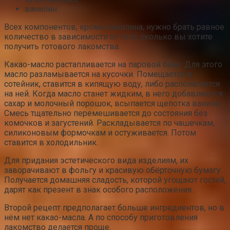
ванилин.
Всех компонентов, кроме ванилина, нужно брать равное
количество в зависимости от того, сколько вы хотите
получить готового лакомства.
Какао-масло растапливается на паровой бане. Для этого
масло разламывается на кусочки. Помещается в
сотейник, ставится в кипящую воду, либо располагается
на ней. Когда масло станет жидким, в него добавляются
сахар и молочный порошок, всыпается щепотка ванили.
Смесь тщательно перемешивается до состояния без
комочков и загустений. Раскладывается по чашечкам,
силиконовым формочкам и остуживается. Потом
ставится в холодильник.
Для придания эстетического вида изделиям, их
заворачивают в фольгу и красивую обёрточную бумагу.
Получается домашняя сладость, которой угощают гостей,
дарят как презент в знак особого расположения.
Второй рецепт предполагает больше ингредиентов, но в
нём нет какао-масла. А по способу приготовления
лакомство делается проще.