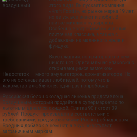
этого вида. Выпускает компания
«Kraft Foods», на рынке марка 19 лет,
но её уж все знают и любят. В
плитке миллион пузырьков.
Особенно востребованы изделия
плиточная классика, а также с
добавками из малинного желе и
фундука.
Вкус сладкий, но приторного в нём
ничего нет. Оригинальная упаковка с
открывающимся замочком.
Недостаток — много эмульгаторов, ароматизаторов. Но
это не останавливает любителей, потому что в
лакомство влюбляются, один раз попробовав.
Российская белошоколадная линейка представлена
Воздушным, который продаётся в супермаркетах по
льготным ценам со скидкой. Плитка 90 г стоит 39
рублей. Продукт произведён в соответствии с
требованиями, предъявляемыми Роспотребнадзором.
Вредных добавок в нём нет, а вкус не уступает
заграничным маркам.