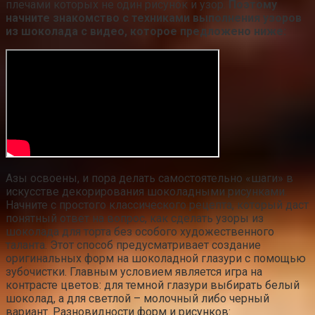
плечами которых не один рисунок и узор.
Поэтому
начните знакомство с техниками выполнения узоров
из шоколада с видео, которое предложено ниже:
Азы освоены, и пора делать самостоятельно «шаги» в
искусстве декорирования шоколадными рисунками.
Начните с простого классического рецепта, который даст
понятный ответ на вопрос, как сделать узоры из
шоколада для торта без особого художественного
таланта. Этот способ предусматривает создание
оригинальных форм на шоколадной глазури с помощью
зубочистки. Главным условием является игра на
контрасте цветов: для темной глазури выбирать белый
шоколад, а для светлой – молочный либо черный
вариант. Разновидности форм и рисунков: