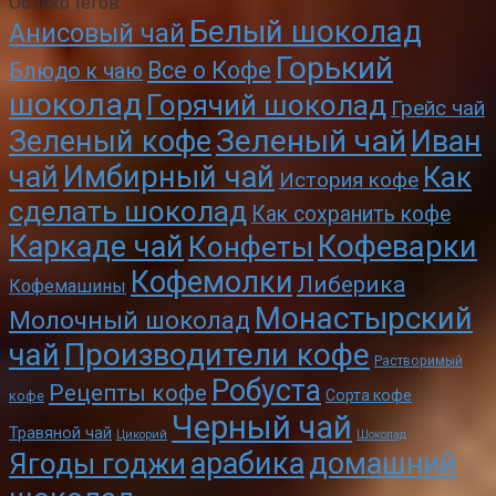
Облако тегов
Белый шоколад
Анисовый чай
Горький
Все о Кофе
Блюдо к чаю
шоколад
Горячий шоколад
Грейс чай
Зеленый чай
Зеленый кофе
Иван
чай
Имбирный чай
Как
История кофе
сделать шоколад
Как сохранить кофе
Кофеварки
Каркаде чай
Конфеты
Кофемолки
Либерика
Кофемашины
Монастырский
Молочный шоколад
чай
Производители кофе
Растворимый
Робуста
Рецепты кофе
Сорта кофе
кофе
Черный чай
Травяной чай
Цикорий
Шоколад
арабика
домашний
Ягоды годжи