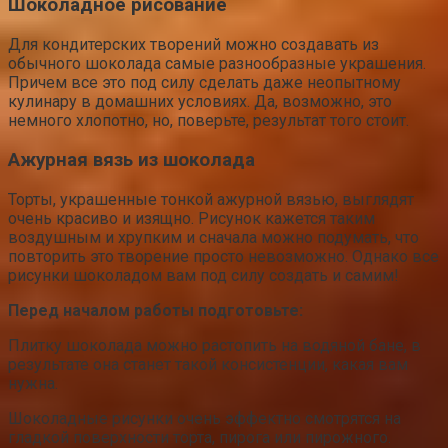
Шоколадное рисование
Для кондитерских творений можно создавать из
обычного шоколада самые разнообразные украшения.
Причем все это под силу сделать даже неопытному
кулинару в домашних условиях. Да, возможно, это
немного хлопотно, но, поверьте, результат того стоит.
Ажурная вязь из шоколада
Торты, украшенные тонкой ажурной вязью, выглядят
очень красиво и изящно. Рисунок кажется таким
воздушным и хрупким и сначала можно подумать, что
повторить это творение просто невозможно. Однако все
рисунки шоколадом вам под силу создать и самим!
Перед началом работы подготовьте:
Плитку шоколада можно растопить на водяной бане, в
результате она станет такой консистенции, какая вам
нужна.
Шоколадные рисунки очень эффектно смотрятся на
гладкой поверхности торта, пирога или пирожного.