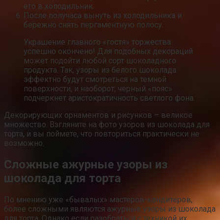
его в холодильник.
После получаса вынуть из холодильника и
бережно снять пергаментную полосу.
Украшение главного «гостя» торжества
успешно окончено! Для подобных декораций
может подойти любой сорт шоколадного
продукта. Так, узоры из белого шоколада
эффектно будут смотреться на темной
поверхности, и наоборот, черный «пояс»
подчеркнет аристократичность светлого фона.
Декорирующих орнаментов и рисунков – великое
множество. Взгляните на фото узоров из шоколада для
торта, и вы поймете, что повториться практически не
возможно.
Сложные ажурные узоры из
шоколада для торта
По мнению уже «бывалых» мастеров-кондитеров,
более сложными являются ажурные узоры из шоколада
для торта. Однако если разобраться с техникой их