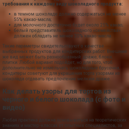
требования к каждому виду шоколадного продукта:
в темном шоколаде должно содержаться не менее
55% какао-масла;
для молочного достаточно будет около 25% какао;
белый представитель шоколадного «семейства»
должен обладать не менее 20% какао-масла.
Такие параметры свидетельствуют о качестве
выбранных продуктов для кондитерских работ. Внешний
же вид может быть разнообразный: драже, блоки,
плитки. Любой вариант подойдет, но для того, чтоб
дополнительно не измельчать шоколадные брусочки,
кондитеры советуют для украшения торта узорами из
шоколада отдавать предпочтение мелким драже.
Как делать узоры для тортов из
черного и белого шоколада (с фото и
видео)
Любая практика должна основываться на теоретических
знаниях и мастер-классах от опытных специалистов, за