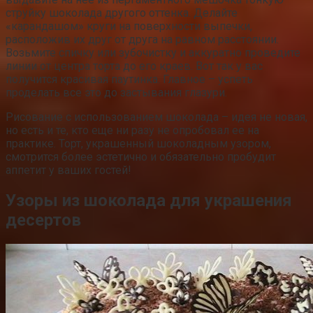
струйку шоколада другого оттенка. Делайте
«карандашом» круги на поверхности выпечки,
расположив их друг от друга на равном расстоянии.
Возьмите спичку или зубочистку и аккуратно проведите
линии от центра торта до его краев. Вот так у вас
получится красивая паутинка. Главное – успеть
проделать все это до застывания глазури.
Рисование с использованием шоколада – идея не новая,
но есть и те, кто еще ни разу не опробовал ее на
практике. Торт, украшенный шоколадным узором,
смотрится более эстетично и обязательно пробудит
аппетит у ваших гостей!
Узоры из шоколада для украшения
десертов