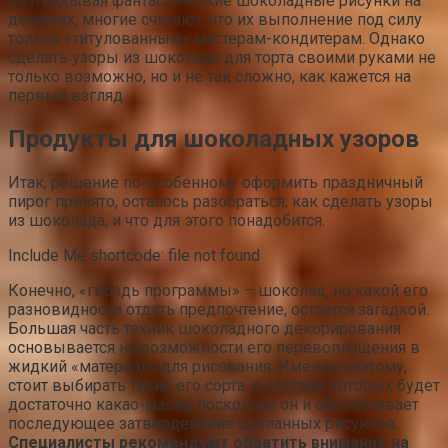
Разглядывая фантастические шоколадные рисунки на
десертах, многие считают, что их выполнение под силу
только «титулованным» мастерам-кондитерам. Однако
сделать узоры из шоколада для торта своими руками не
только возможно, но и не так сложно, как кажется на
первый взгляд.
Продукты для шоколадных узоров
Итак, решение по-особенному оформить праздничный
пирог принято, осталось разобраться, как сделать узоры
из шоколада, и что для этого понадобится.
Include Me shortcode: file not found
Конечно, «гвоздь программы» – шоколад, но какой его
разновидности отдать предпочтение, остается загадкой.
Большая часть техник шоколадного декорирования
основывается на возможности его перевоплощения в
жидкий «материал» для рисования. Именно поэтому,
стоит выбирать такие его сорта, в составе которых будет
достаточно какао-масла, поскольку он и обеспечивает
последующее затвердевание сделанных рисунков.
Специалисты рекомендуют обратить внимание на