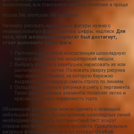
выполнения, все становится намного понятнее и проще.
Include Me shortcode: file not found
Начинать рисовать кружевные фигуры нужно с
незамысловатых форм: завитки, цифры, надписи.
Для
того, чтоб желаемый результат был достигнут,
стоит выполнить такие шаги:
Растопить до нужной консистенции шоколадную
массу и наполнить ею кондитерский мешок.
Выбрать фигуры и завитушки, нарисовать их или
распечатать на листке. Положить сверху рисунка
пергаментную бумагу, на которую бережно
выдавить шоколадную смесь строго по линиям.
Охладить сделанные рисунки и снять с пергамента.
Такие декоративные элементы позволят легко и
красиво украсить поверхность торта.
Объемными эти фигуры можно сделать с помощью
небольшой хитрости. До застывания шоколадных линий
необходимо обвернуть пергаментный лист вокруг
стакана или прочего круглого предмета. Удивительные
ажурные формы на любой вкус готовы!
Особой