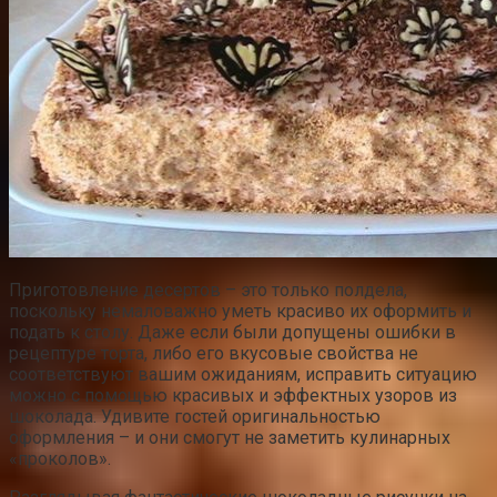
Приготовление десертов – это только полдела,
поскольку немаловажно уметь красиво их оформить и
подать к столу. Даже если были допущены ошибки в
рецептуре торта, либо его вкусовые свойства не
соответствуют вашим ожиданиям, исправить ситуацию
можно с помощью красивых и эффектных узоров из
шоколада. Удивите гостей оригинальностью
оформления – и они смогут не заметить кулинарных
«проколов».