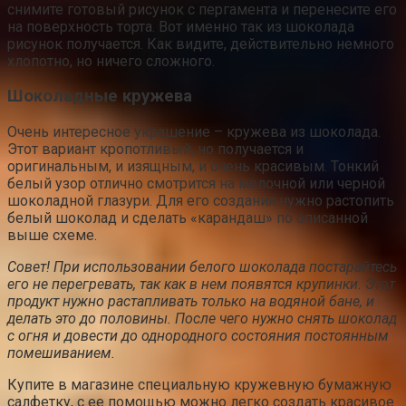
снимите готовый рисунок с пергамента и перенесите его
на поверхность торта. Вот именно так из шоколада
рисунок получается. Как видите, действительно немного
хлопотно, но ничего сложного.
Шоколадные кружева
Очень интересное украшение – кружева из шоколада.
Этот вариант кропотливый, но получается и
оригинальным, и изящным, и очень красивым. Тонкий
белый узор отлично смотрится на молочной или черной
шоколадной глазури. Для его создания нужно растопить
белый шоколад и сделать «карандаш» по описанной
выше схеме.
Совет! При использовании белого шоколада постарайтесь
его не перегревать, так как в нем появятся крупинки. Этот
продукт нужно растапливать только на водяной бане, и
делать это до половины. После чего нужно снять шоколад
с огня и довести до однородного состояния постоянным
помешиванием.
Купите в магазине специальную кружевную бумажную
салфетку, с ее помощью можно легко создать красивое