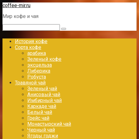
Перейти
coffee-mir.ru
к
Мир кофе и чая
контенту
Поиск:
История кофе
Сорта кофе
арабика
Зеленый кофе
эксцельза
Либерика
Робуста
Травяной чай
Зеленый чай
Анисовый чай
Имбирный чай
Каркаде чай
Белый чай
Грейс чай
Монастырский чай
Черный чай
Ягоды годжи