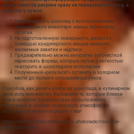
легко нанести рисунки сразу на поверхность торта, а
для этого нужно:
Темперировать шоколад с использованием
необходимого инвентаря: камни, термометр,
лопатки.
На подготовленную поверхность десерта с
помощью кондитерского мешка наносить
желаемые завитки и надписи.
Предварительно можно аккуратно зубочисткой
нарисовать формы, которые потом с легкостью
повторить в шоколадном исполнении.
Полученный «результат» оставить в холодном
месте до полного остывания рисунков.
Способов, как делать узоры из шоколада, в кулинарном
деле есть множество. Выбирайте те, которые близки
вам и приносят удовольствие от выполнения,
погружают в особую творческую атмосферу, а
полученный результат радует глаз!
https://allchoco.com/interesnoe-o-shokolade/risovanie-
shokoladom.html