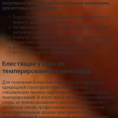
популярностью пользуются контурные аппликации,
для которых необходимо:
Подготовить две шоколадных глазури белого и
темного цвета для контраста.
На пергаменте темным цветом обвести контуры
рисунков и дать остыть.
Вовнутрь охлажденных рисунков нанести белый
фон и опять же охладить до полного застывания.
Аккуратно снять с пергаментной бумаги и
использовать при оформлении десертов.
Блестящие узоры из
темперированного шоколада
Для получения более блестящих форм, твердых и с
однородной структурой стоит использовать
специальную технику подготовки шоколадной массы –
темперирование. В итоге такой перекристаллизации все
узоры из темперированного шоколада отличаются
четкостью линий, профессионализмом исполнения,
продолжительным сроком пригодности.
Этот
подготовленный декорирующий продукт позволит