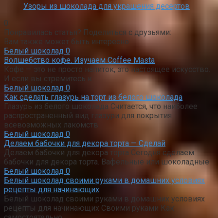
Узоры из шоколада для украшения десертов
0
Понравилась статья? Поделиться с друзьями:
Вам также может быть интересно
Белый шоколад
0
Волшебство кофе. Изучаем Coffee Masta
Кофе — это не просто напиток, это настоящее искусство.
И если вы стремитесь к
Белый шоколад
0
Как сделать глазурь на торт из белого шоколада
Глазурь из белого шоколада Считается, что наиболее
распространенный вид глазури для покрытия
всевозможных лакомств
Белый шоколад
0
Делаем бабочки для декора торта — Сделай
Делаем бабочки для декора торта Сегодня сделаем
бабочки для декора торта. Вафельные или шоколадные
Белый шоколад
0
Белый шоколад своими руками в домашних условиях
рецепты для начинающих
Белый шоколад своими руками в домашних условиях
рецепты для начинающих Своими руками Как
самостоятельно