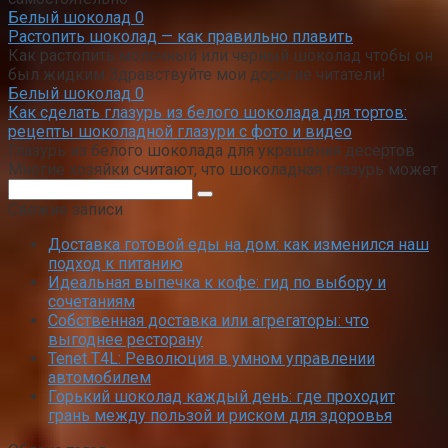
Белый шоколад
0
Растопить шоколад — как правильно плавить
Как растопить молочный или черный шоколад чтобы он
был жидким Здравствуйте мои дорогие читатели!
Белый шоколад
0
Как сделать глазурь из белого шоколада для тортов:
рецепты шоколадной глазури с фото и видео
Глазурь из белого шоколада для украшения десертов
Многие хозяйки считают, что шоколадная глазурь может
Поиск:
Свежие записи
Доставка готовой еды на дом: как изменился наш
подход к питанию
Идеальная выпечка к кофе: гид по выбору и
сочетаниям
Собственная доставка или агрегаторы: что
выгоднее ресторану
Tenet T4L: Революция в умном управлении
автомобилем
Горький шоколад каждый день: где проходит
грань между пользой и риском для здоровья