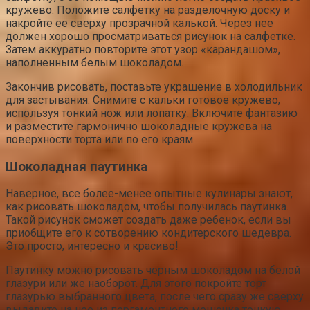
кружево. Положите салфетку на разделочную доску и
накройте ее сверху прозрачной калькой. Через нее
должен хорошо просматриваться рисунок на салфетке.
Затем аккуратно повторите этот узор «карандашом»,
наполненным белым шоколадом.
Закончив рисовать, поставьте украшение в холодильник
для застывания. Снимите с кальки готовое кружево,
используя тонкий нож или лопатку. Включите фантазию
и разместите гармонично шоколадные кружева на
поверхности торта или по его краям.
Шоколадная паутинка
Наверное, все более-менее опытные кулинары знают,
как рисовать шоколадом, чтобы получилась паутинка.
Такой рисунок сможет создать даже ребенок, если вы
приобщите его к сотворению кондитерского шедевра.
Это просто, интересно и красиво!
Паутинку можно рисовать черным шоколадом на белой
глазури или же наоборот. Для этого покройте торт
глазурью выбранного цвета, после чего сразу же сверху
выдавите на нее из пергаментного мешочка тонкую