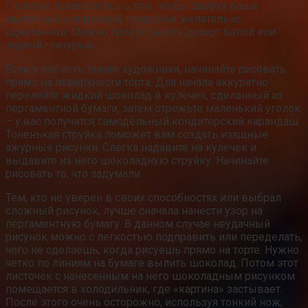
Поэтому позаботьтесь о том, чтобы сверху ваша
выпечка была ровной, гладкой и желательно
однотонной. Можно просто залить десерт белой или
черной глазурью.
Если у вас есть талант художника, начинайте рисовать
прямо на поверхности торта. Для начала аккуратно
перелейте жидкий шоколад в кулечек, сделанный из
пергаментной бумаги, затем отрежьте маленький уголок
– у вас получится самодельный кондитерский карандаш.
Тоненькая струйка поможет вам создать изящные
ажурные рисунки. Слегка надавите на кулечек и
выдавите из него шоколадную струйку. Начинайте
рисовать то, что задумали.
Тем, кто не уверен в своих способностях или выбрал
сложный рисунок, лучше сначала нанести узор на
пергаментную бумагу. В данном случае неудачный
рисунок можно с легкостью подправить или переделать,
чего не сделаешь, когда рисуешь прямо на торте. Нужно
четко по линиям на бумаге вылить шоколад. Потом этот
листочек с нанесенным на него шоколадным рисунком
помещается в холодильник, где «картина» застывает.
После этого очень осторожно, используя тонкий нож,