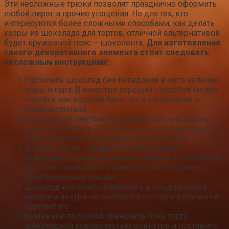
Эти несложные трюки позволят празднично оформить
любой пирог и прочие угощения. Но для тех, кто
интересуются более сложными способами, как делать
узоры из шоколада для тортов, отличной альтернативой
будет кружевной пояс – шоколента.
Для изготовления
такого декоративного элемента стоит следовать
несложным инструкциям:
Растопить шоколад без попадания в него капелек
воды и пара. В качестве хороших способов может
подойти как водяная баня, так и нагревание в
микроволновке.
Вырезать из пергамента прямоугольную форму,
длина которой на 2-3 см больше, чем окружность
торта, а ширина соответствует его высоте.
Для тех, кто не чувствует в себе таланта
художника, можно желаемый орнамент поставить
под лист пергамента и далее четко следовать
предложенным линиям.
Шоколадную смесь поместить в кондитерский
мешок и аккуратно повторять контуры рисунка на
пергаменте.
Бумажной полоской обвернуть бока торта
шоколадной поверхностью вовнутрь и поставить