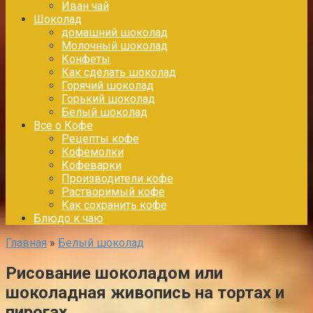
Иван чай
Шоколад
домашний шоколад
Молочный шоколад
Конфеты
Как сделать шоколад
Горячий шоколад
Горький шоколад
Белый шоколад
Все о Кофе
Рецепты кофе
Кофемолки
Кофеварки
Производители кофе
Растворимый кофе
Как сохранить кофе
Блюдо к чаю
Главная
»
Белый шоколад
Рисование шоколадом или
шоколадная живопись на тортах и
пирогах