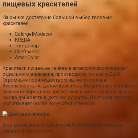
пищевых красителей
На рынке достаточно большой выбор гелевых
красителей:
ColorgelModecor
KREDA
Топ-декор
Chefmaster
AmeriColor
Красители пищевые гелевые americolor заслуживают
отдельного внимания, производятся только в США.
Огромным преимуществом является полная
безопасность, не даром краситель Америколор считается
самым безвредным красителем в мире. Их гели можно
смело добавлять в детские десерты. Цветовая палитра
насчитывает более полусотни оттенков.
Есть возможность сразу приобрести набор гелевых
пищевых красителей.