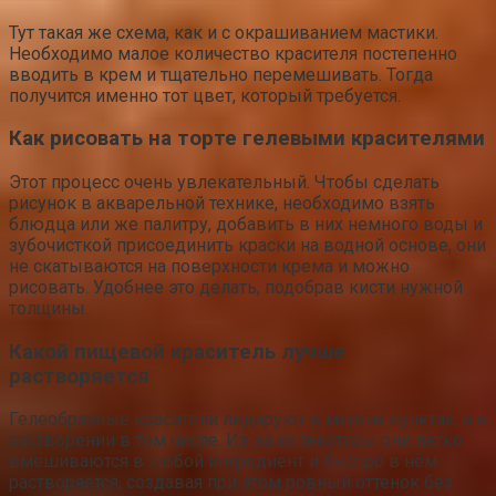
Тут такая же схема, как и с окрашиванием мастики.
Необходимо малое количество красителя постепенно
вводить в крем и тщательно перемешивать. Тогда
получится именно тот цвет, который требуется.
Как рисовать на торте гелевыми красителями
Этот процесс очень увлекательный. Чтобы сделать
рисунок в акварельной технике, необходимо взять
блюдца или же палитру, добавить в них немного воды и
зубочисткой присоединить краски на водной основе, они
не скатываются на поверхности крема и можно
рисовать. Удобнее это делать, подобрав кисти нужной
толщины.
Какой пищевой краситель лучше
растворяется
Гелеобразные красители лидируют в многих пунктах, и в
растворении в том числе. Из-за их текстуры они легко
вмешиваются в любой ингредиент и быстро в нём
растворяется, создавая при этом ровный оттенок без