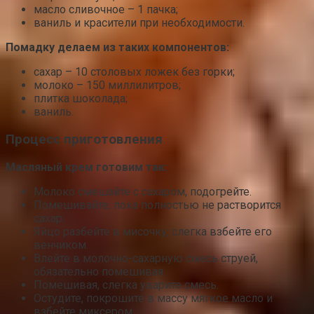
масло сливочное – 1 пачка;
ваниль и красители при необходимости.
Помадку делаем из таких компонентов:
сахар – 10 столовых ложек без горки;
молоко – 150 миллилитров;
плитка шоколада;
ваниль.
Процесс приготовления
Масляный крем готовим так:
Молоко смешайте с сахаром, подогрейте.
Помешивайте, пока полностью не растворится
сахар.
Яйцо разбейте в мисочку, слегка взбейте его
венчиком.
Влейте в молочно-сахарную смесь струей,
обязательно помешивая.
Помешивая, слегка уварите смесь.
Остудите, покрошите в массу мягкое масло и
взбейте миксером.