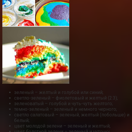
зеленый – желтый и голубой или синий;
светло-зеленый – фиолетовый и желтый (2:3);
зеленоватый – голубой и чуть-чуть желтого;
темно-зеленый – зеленый и немного черного;
светло салатовый – зеленый, желтый (побольше) и
белый;
цвет молодой зелени – зеленый и желтый;
цвет болотной зелени – зеленый и чуточку