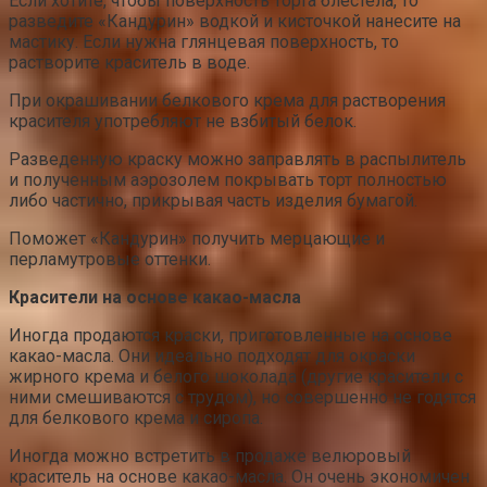
Если хотите, чтобы поверхность торта блестела, то
разведите «Кандурин» водкой и кисточкой нанесите на
мастику. Если нужна глянцевая поверхность, то
растворите краситель в воде.
При окрашивании белкового крема для растворения
красителя употребляют не взбитый белок.
Разведенную краску можно заправлять в распылитель
и полученным аэрозолем покрывать торт полностью
либо частично, прикрывая часть изделия бумагой.
Поможет «Кандурин» получить мерцающие и
перламутровые оттенки.
Красители на основе какао-масла
Иногда продаются краски, приготовленные на основе
какао-масла. Они идеально подходят для окраски
жирного крема и белого шоколада (другие красители с
ними смешиваются с трудом), но совершенно не годятся
для белкового крема и сиропа.
Иногда можно встретить в продаже велюровый
краситель на основе какао-масла. Он очень экономичен