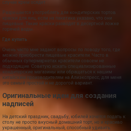
случае крем осядет.
Разрешается употреблять для кондитерских тортов
краски для яиц, если на пакетике указано, что они
пищевые. Такие краски разводят в десертной ложке
горячей воды.
Где купить
Очень часто мне задают вопросы по поводу того, где
можно приобрести пищевые красители. Часто в
обычных супермаркетах красители совсем не
подходящие. Советую искать специализированные
кондитерские магазины или обращаться к нашим
китайским производителям на Алиэкспресс, для меня
это самый простой и не дорогой вариант.
Оригинальные идеи для создания
надписей
На детский праздник, свадьбу, юбилей хочется подать к
столу не просто вкусный домашний торт, но и красиво
украшенный, оригинальный, способный удивить.