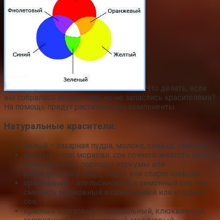
Что делать, если
вы собрались испечь торт, но не запаслись красителями?
На помощь придут растительные компоненты.
Натуральные красители:
белый – сахарная пудра, молоко, сливки, сметана,
желтый – сок моркови, сок сочного желтого перца,
сочный ананас, порошок куркумы или
разведенный в воде, водке или спирте шафран;
оранжевый – апельсиновый и лимонный сок или
смешать морковный и свекольный или ягодный
сок;
красный и розовый – свекольный, клюквенный,