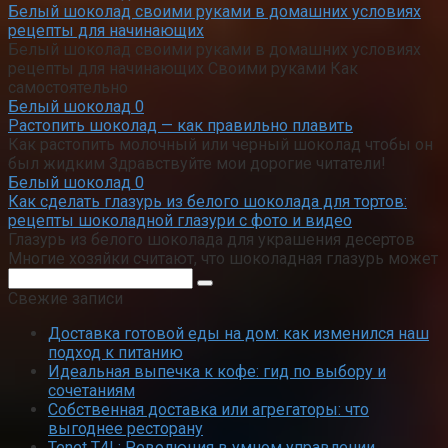
Белый шоколад своими руками в домашних условиях
рецепты для начинающих
Белый шоколад своими руками в домашних условиях
рецепты для начинающих Своими руками Как
самостоятельно
Белый шоколад
0
Растопить шоколад — как правильно плавить
Как растопить молочный или черный шоколад чтобы он
был жидким Здравствуйте мои дорогие читатели!
Белый шоколад
0
Как сделать глазурь из белого шоколада для тортов:
рецепты шоколадной глазури с фото и видео
Глазурь из белого шоколада для украшения десертов
Многие хозяйки считают, что шоколадная глазурь может
Поиск:
Свежие записи
Доставка готовой еды на дом: как изменился наш
подход к питанию
Идеальная выпечка к кофе: гид по выбору и
сочетаниям
Собственная доставка или агрегаторы: что
выгоднее ресторану
Tenet T4L: Революция в умном управлении