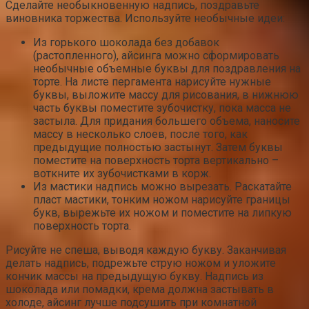
Сделайте необыкновенную надпись, поздравьте
виновника торжества. Используйте необычные идеи:
Из горького шоколада без добавок
(растопленного), айсинга можно сформировать
необычные объемные буквы для поздравления на
торте. На листе пергамента нарисуйте нужные
буквы, выложите массу для рисования, в нижнюю
часть буквы поместите зубочистку, пока масса не
застыла. Для придания большего объема, наносите
массу в несколько слоев, после того, как
предыдущие полностью застынут. Затем буквы
поместите на поверхность торта вертикально –
воткните их зубочистками в корж.
Из мастики надпись можно вырезать. Раскатайте
пласт мастики, тонким ножом нарисуйте границы
букв, вырежьте их ножом и поместите на липкую
поверхность торта.
Рисуйте не спеша, выводя каждую букву. Заканчивая
делать надпись, подрежьте струю ножом и уложите
кончик массы на предыдущую букву. Надпись из
шоколада или помадки, крема должна застывать в
холоде, айсинг лучше подсушить при комнатной