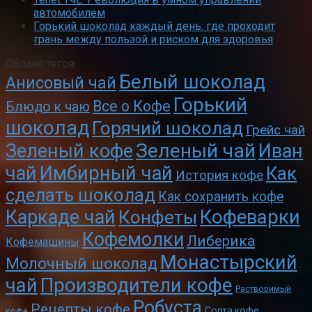
автомобилем
Горький шоколад каждый день: где проходит
грань между пользой и риском для здоровья
Облако тегов
Белый шоколад
Анисовый чай
Горький
Все о Кофе
Блюдо к чаю
шоколад
Горячий шоколад
Грейс чай
Зеленый чай
Зеленый кофе
Иван
чай
Имбирный чай
Как
История кофе
сделать шоколад
Как сохранить кофе
Кофеварки
Каркаде чай
Конфеты
Кофемолки
Либерика
Кофемашины
Монастырский
Молочный шоколад
чай
Производители кофе
Растворимый
Робуста
Рецепты кофе
Сорта кофе
кофе