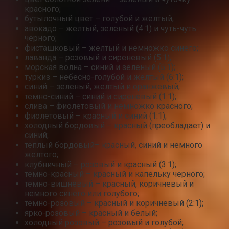
красного;
бутылочный цвет – голубой и желтый;
авокадо – желтый, зеленый (4:1) и чуть-чуть
черного;
фисташковый – желтый и немножко синего;
лаванда – розовый и сиреневый (5:1);
морская волна – синий и зеленый (5:1);
туркиз – небесно-голубой и желтый (6:1);
синий – зеленый, желтый и оранжевый;
темно-синий – синий и сиреневый (1:1);
слива – фиолетовый и немножко красного;
фиолетовый – красный и синий (1:1);
холодный бордовый – красный (преобладает) и
синий;
теплый бордовый– красный, синий и немного
желтого;
клубничный – розовый и красный (3:1);
темно-красный – красный и капельку черного;
темно-вишневый – красный, коричневый и
немного синего или голубого;
темно-розовый – красный и коричневый (2:1);
ярко-розовый – красный и белый;
холодный розовый – розовый и голубой;