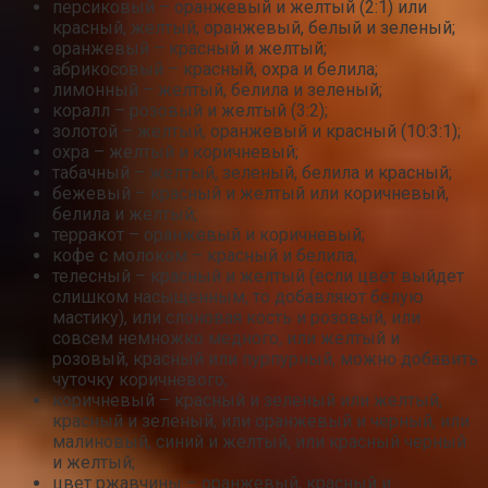
персиковый – оранжевый и желтый (2:1) или
красный, желтый, оранжевый, белый и зеленый;
оранжевый – красный и желтый;
абрикосовый – красный, охра и белила;
лимонный – желтый, белила и зеленый;
коралл – розовый и желтый (3:2);
золотой – желтый, оранжевый и красный (10:3:1);
охра – желтый и коричневый;
табачный – желтый, зеленый, белила и красный;
бежевый – красный и желтый или коричневый,
белила и желтый;
терракот – оранжевый и коричневый;
кофе с молоком – красный и белила;
телесный – красный и желтый (если цвет выйдет
слишком насыщенным, то добавляют белую
мастику), или слоновая кость и розовый, или
совсем немножко медного, или желтый и
розовый, красный или пурпурный, можно добавить
чуточку коричневого;
коричневый – красный и зеленый или желтый,
красный и зеленый, или оранжевый и черный, или
малиновый, синий и желтый, или красный черный
и желтый;
цвет ржавчины – оранжевый, красный и