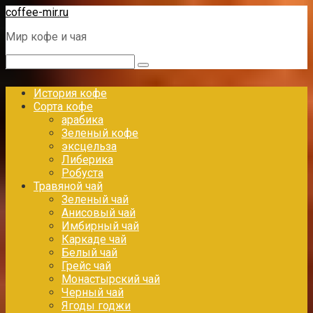
Перейти
coffee-mir.ru
к
Мир кофе и чая
контенту
Поиск:
История кофе
Сорта кофе
арабика
Зеленый кофе
эксцельза
Либерика
Робуста
Травяной чай
Зеленый чай
Анисовый чай
Имбирный чай
Каркаде чай
Белый чай
Грейс чай
Монастырский чай
Черный чай
Ягоды годжи