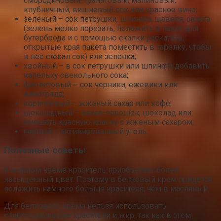
смородиновый, гранатовый, малиновый,
клубничный, вишневый сок или красное вино;
зеленый – сок петрушки, шпината, щавеля, салата
(зелень мелко порезать, положить в пакет для
бутерброда и с помощью скалки раскатать;
открытые края пакета поместить в тарелку, чтобы
в нее стекал сок) или зеленка;
хвойный – в сок петрушки или шпината добавить
капельку свекольного сока;
фиолетовый – сок черники, ежевики или
винограда;
коричневый – жженый сахар или кофе;
шоколадный – какао-порошок, шоколад или
смешать красную краску с жженым сахаром;
черный – активированный уголь.
Полезные советы
В жирном креме краситель приобретает более
насыщенный цвет. Поэтому в белковый крем придется
положить намного больше красителя, чем в масляный.
Для белкового крема нельзя использовать
спиртсодержащие красители и жир, так как в этом