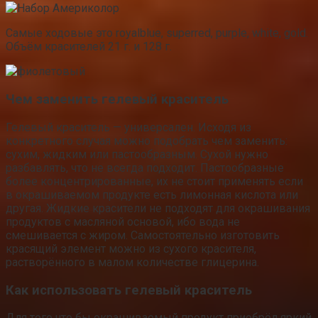
Самые ходовые это royalblue, superred, purple, white, gold.
Объём красителей 21 г. и 128 г.
Чем заменить гелевый краситель
Гелевый краситель — универсален. Исходя из
конкретного случая можно подобрать чем заменить:
сухим, жидким или пастообразным. Сухой нужно
разбавлять, что не всегда подходит. Пастообразные
более концентрированные, их не стоит применять если
в окрашиваемом продукте есть лимонная кислота или
другая. Жидкие красители не подходят для окрашивания
продуктов с масляной основой, ибо вода не
смешивается с жиром. Самостоятельно изготовить
красящий элемент можно из сухого красителя,
растворённого в малом количестве глицерина.
Как использовать гелевый краситель
Для того что бы окрашиваемый продукт приобрёл яркий