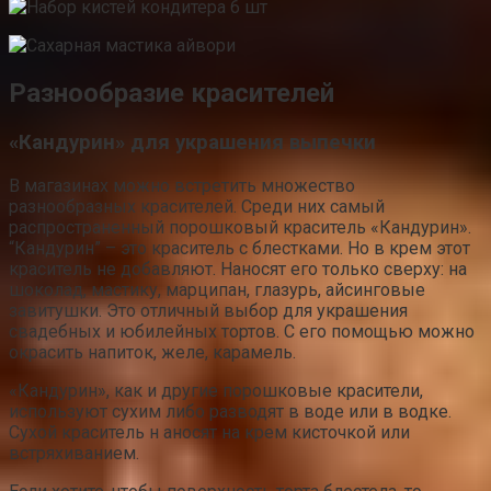
Разнообразие красителей
«Кандурин» для украшения выпечки
В магазинах можно встретить множество
разнообразных красителей. Среди них самый
распространенный порошковый краситель «Кандурин».
“Кандурин” – это краситель с блестками. Но в крем этот
краситель не добавляют. Наносят его только сверху: на
шоколад, мастику, марципан, глазурь, айсинговые
завитушки. Это отличный выбор для украшения
свадебных и юбилейных тортов. С его помощью можно
окрасить напиток, желе, карамель.
«Кандурин», как и другие порошковые красители,
используют сухим либо разводят в воде или в водке.
Сухой краситель н
аносят на крем кисточкой или
встряхиванием.