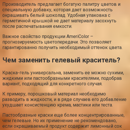
Производитель предлагает богатую палитру цветов и
специальную добавку, которая дает возможность
окрашивать белый шоколад. Удобная упаковка с
герметичной крышкой не дает материалу засохнуть
после распечатывания емкости.
Важное свойство продукции AmeriColor –
прогнозируемость цветопередачи. Это позволяет
гарантированно получить необходимый оттенок цвета.
Чем заменить гелевый краситель?
Краска-гель универсальна, заменить ее можно сухими,
жидкими или пастообразными красителями, подобрав
вариант, подходящий для конкретного случая.
К примеру, порошковый материал необходимо
разводить в жидкости, и в ряде случаев его добавление
ухудшает консистенцию крема, мастики или теста.
Пастообразные краски еще более концентрированные,
чем гелевые. Но их применение не рекомендовано,
если окрашиваемый продукт содержит лимонный сок