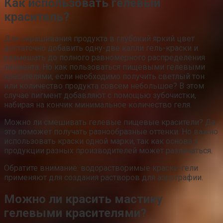
Как использовать гелевый
краситель?
Для окрашивания продукта в глубокий яркий цвет
достаточно добавить одну-две капли гель-краски и
размешать до полного равномерного распределения
пигмента. Но как пользоваться пищевыми гелевыми
красителями, если необходимо получить светлый тон
или количество продукта совсем небольшое? В этом
случае пигмент добавляют с помощью зубочистки,
набирая на кончик минимальное количество геля.
Можно ли смешивать гелевые пищевые красители? Да,
это поможет получать разнообразные оттенки. Но важно
использовать краски одной марки, так как основа у
продукции разных производителей может различаться.
Обратите внимание: водорастворимые краски-гели
применяют для создания растворов для аэрографии.
Можно ли красить мастику
гелевыми красителями?