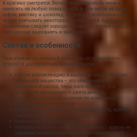
и красиво смотрится. Велюровый краситель можно
наносить на любую поверхность, в том числе на крем,
суфле, мастику и шоколад. Но при его использовании
нужно учитывать некоторые особенности: баллончик с
красителем следует хорошо прогреть в теплой воде, а
торт хорошо выровнять и заморозить.
Состав и особенности
Чем отличается гелевый краситель от привычного
сухого? К достоинствам можно отнести:
густую консистенцию и высокую концентрацию
красящего вещества – это обеспечивает
экономный расход, пары капель хватит для
получения насыщенного цвета декора;
равномерное распределение по всей массе
окрашиваемого продукта;
возможность придать нужный цвет тесту, крему,
глазури, белому шоколаду и т.д.;
безопасность для здоровья;
нейтральный вкус и отсутствие запаха – краска не
повлияет на вкусовые качества кондитерского