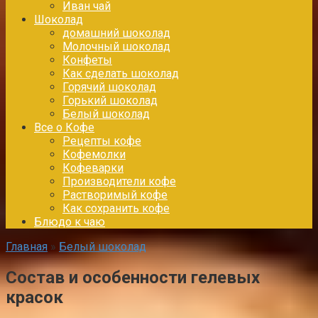
Иван чай
Шоколад
домашний шоколад
Молочный шоколад
Конфеты
Как сделать шоколад
Горячий шоколад
Горький шоколад
Белый шоколад
Все о Кофе
Рецепты кофе
Кофемолки
Кофеварки
Производители кофе
Растворимый кофе
Как сохранить кофе
Блюдо к чаю
Главная
»
Белый шоколад
Состав и особенности гелевых
красок