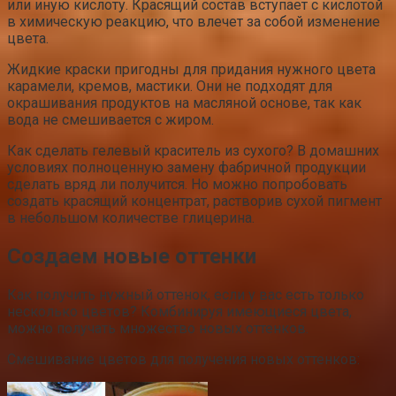
или иную кислоту. Красящий состав вступает с кислотой
в химическую реакцию, что влечет за собой изменение
цвета.
Жидкие краски пригодны для придания нужного цвета
карамели, кремов, мастики. Они не подходят для
окрашивания продуктов на масляной основе, так как
вода не смешивается с жиром.
Как сделать гелевый краситель из сухого? В домашних
условиях полноценную замену фабричной продукции
сделать вряд ли получится. Но можно попробовать
создать красящий концентрат, растворив сухой пигмент
в небольшом количестве глицерина.
Создаем новые оттенки
Как получить нужный оттенок, если у вас есть только
несколько цветов? Комбинируя имеющиеся цвета,
можно получать множество новых оттенков.
Смешивание цветов для получения новых оттенков: