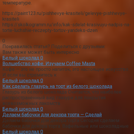
температуре.
https://paint123.ru/pishhevye-krasiteli/gelevye-pishhevye-
krasiteli
https://skolkogramm.ru/info/kak-sdelat-krasivuyu-nadpis-na-
torte-luchshie-reczepty-tortov-yandeks-dzen
0
Понравилась статья? Поделиться с друзьями:
Вам также может быть интересно
Белый шоколад
0
Волшебство кофе. Изучаем Coffee Masta
Кофе — это не просто напиток, это настоящее искусство.
И если вы стремитесь к
Белый шоколад
0
Как сделать глазурь на торт из белого шоколада
Глазурь из белого шоколада Считается, что наиболее
распространенный вид глазури для покрытия
всевозможных лакомств
Белый шоколад
0
Делаем бабочки для декора торта — Сделай
Делаем бабочки для декора торта Сегодня сделаем
бабочки для декора торта. Вафельные или шоколадные
Белый шоколад
0