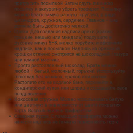
притрусить посыпкой. Затем сдуть лишнюю
посыпку и аккуратно убрать трафарет. Посыпку
можно брать самую разную: круглую, в виде
цилиндров, кружков, сердечек. Главное – она
должна быть достаточно мелкой.
Орехи. Для создания надписи орехи (арахис,
грецкие, кешью или миндаль) подсушите в
духовке минут 5–8, мелко порубите и оформите
надпись, как и посыпкой. Надпись из ореховой
крошки отлично смотрится на шоколадной глазури
или темной мастике.
Просто растопленный шоколад. Брать можно
любой – белый, молочный, горький. Используйте
шоколад без начинок, орехов или изюма.
Растопите его на водяной бане, перелейте в
кондитерский кулек или шприц и создавайте свое
поздравление.
Кокосовая стружка. Можно использовать белую
или цветную в зависимости от цвета покрытия
торта. Воспользуйтесь трафаретом.
Сахарная пудра. С помощью трафарета можно
нанести надпись на темную поверхность торта.