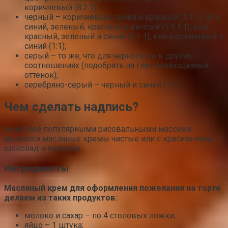
коричневый (8:2:1);
черный – коричневый, синий и красный (1:1:1), или
синий, зеленый, красный и желтый (1:1:1:1), или
красный, зеленый и синий (1:1:1), или коричневый и
синий (1:1);
серый – то же, что для черного, но в других
соотношениях (подобрать на глаз необходимый
оттенок);
серебряно-серый – черный и синий (1:1).
Чем сделать надпись?
Наиболее популярными рисовальными массами
являются масляные кремы чистые или с красителями,
шоколад и помадка.
Ингредиенты
Масляный крем для оформления пожелания на торте
делаем из таких продуктов:
молоко и сахар – по 4 столовых ложки;
яйцо – 1 штука;