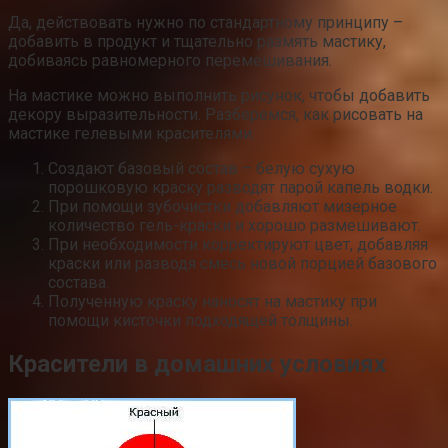
Да, действовать нужно по стандартному принципу –
добавить в продукт и тщательно размять мастику,
добиваясь равномерного перемешивания.
На мастике можно выполнить рисунок, чтобы добавить
декору выразительности. Разберемся, как рисовать на
мастике гелевыми красителями:
Создают базовый состав – белую сухую
порошковую краску разводят парой капель водки.
При помощи зубочистки добавляют мизерное
количество гель-краски и хорошо размешивают.
При необходимости корректируют цвет, добавляя
краски или разводя смесь новой порцией базового
состава.
Полученную краску наносят на мастику при
помощи кисточки подходящей толщины.
Красители в домашних условиях