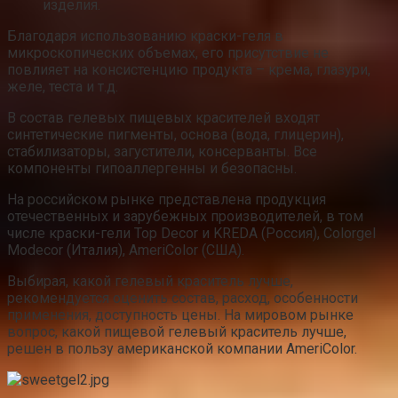
изделия.
Благодаря использованию краски-геля в
микроскопических объемах, его присутствие не
повлияет на консистенцию продукта – крема, глазури,
желе, теста и т.д.
В состав гелевых пищевых красителей входят
синтетические пигменты, основа (вода, глицерин),
стабилизаторы, загустители, консерванты. Все
компоненты гипоаллергенны и безопасны.
На российском рынке представлена продукция
отечественных и зарубежных производителей, в том
числе краски-гели Top Decor и KREDA (Россия), Colorgel
Modecor (Италия), AmeriColor (США).
Выбирая, какой гелевый краситель лучше,
рекомендуется оценить состав, расход, особенности
применения, доступность цены. На мировом рынке
вопрос, какой пищевой гелевый краситель лучше,
решен в пользу американской компании AmeriColor.