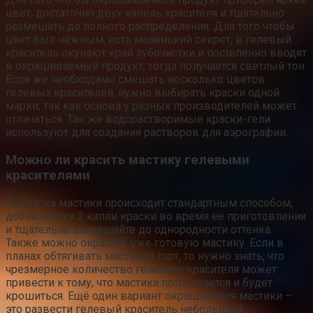
цвет, достаточно двух капель красителя и тщательно
размешать до полного распределения. Для того чтобы
цвет был нежным, есть маленький секрет, в гелевый
краситель окунают край зубочистки и постепенно вводят
в окрашиваемый продукт, тогда получается светлый тон.
Если же необходимо смешать несколько цветов
гелевых красителей, нужно выбирать краски одной
марки, так как основа у разных производителей может
отличаться. Так же водорастворимые краски-гели
используют для создания растворов для аэрографии.
Можно ли красить мастику гелевыми
красителями
Покраска мастики происходит стандартным способом,
добавляются 2 капли краски во время её приготовления
и тщательно вымешайте до однородности оттенка.
Также можно окрасить уже готовую мастику. Если в
планах обтягивать мастикой торт, то нужно знать, что
чрезмерное количество гелевого красителя может
привести к тому, что мастика потрескается и будет
крошиться. Ещё один вариант окрашивания мастики –
это развести гелевый краситель небольшим