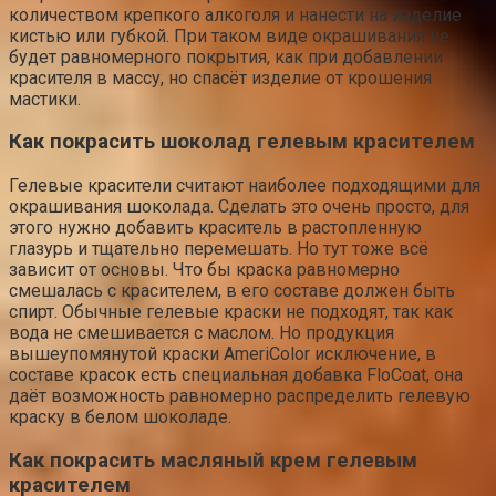
количеством крепкого алкоголя и нанести на изделие
кистью или губкой. При таком виде окрашивания не
будет равномерного покрытия, как при добавлении
красителя в массу, но спасёт изделие от крошения
мастики.
Как покрасить шоколад гелевым красителем
Гелевые красители считают наиболее подходящими для
окрашивания шоколада. Сделать это очень просто, для
этого нужно добавить краситель в растопленную
глазурь и тщательно перемешать. Но тут тоже всё
зависит от основы. Что бы краска равномерно
смешалась с красителем, в его составе должен быть
спирт. Обычные гелевые краски не подходят, так как
вода не смешивается с маслом. Но продукция
вышеупомянутой краски AmeriColor исключение, в
составе красок есть специальная добавка FloCoat, она
даёт возможность равномерно распределить гелевую
краску в белом шоколаде.
Как покрасить масляный крем гелевым
красителем