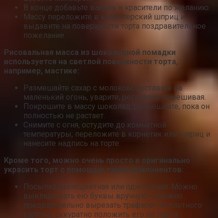
В конце добавьте ваниль и красители по желанию.
Массу переложите в кондитерский шприц и
выдавите на поверхности торта поздравительное
пожелание.
Рисовальная масса из шоколадной помадки
используется на светлой поверхности торта,
например, мастике:
Размешайте сахар с молоком, поставьте на
маленький огонь, уварите, регулярно помешивая.
Покрошите в массу шоколад, размешайте, пока он
полностью не растает.
Снимите с огня, остудите до комнатной
температуры, переложите в корнетик или шприц и
нанесите надпись на торте.
Кроме того, можно очень просто и оригинально
украсить торт с помощью таких компонентов:
Посыпка разноцветная или однотонная. Можно
выкладывать ею буквы вручную, а можно
предварительно вырезать трафарет из плотного
картона, аккуратно положить его на торт и