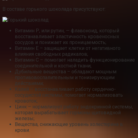
В составе горького шоколада присутствуют:
Витамин Р, или рутин, — флавоноид, который
восстанавливает эластичность кровеносных
сосудов и понижает их проницаемость;
Витамин Е – защищает клетки от негативного
влияния свободных радикалов;
Витамин С – помогает наладить функционирование
соединительной и костной ткани;
Дубильные вещества – обладают мощным
противовоспалительным и тонизирующим
действиями;
Калий – восстанавливает работу сердечно-
сосудистой системы, помогает нормализовать
кровоток;
Цинк – нормализует работу эндокринной системы,
которая вырабатывает гормоны щитовидной
железы;
Вещества, снижающие уровень холестерина в
крови.