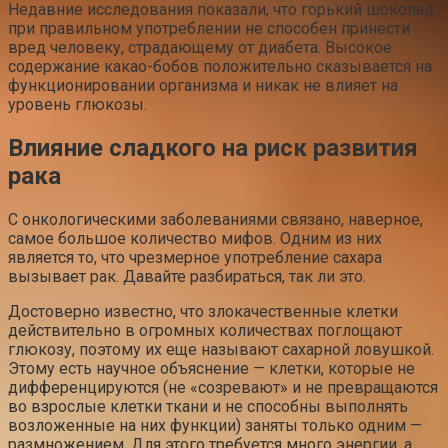
Недавние исследования показали, что горький шоколад
при правильном употреблении не способен принести
вред человеку, страдающему от диабета. Высокое
содержание какао-бобов положительно сказывается на
функционировании организма и никак не влияет на
уровень глюкозы.
Влияние сладкого на риск развития
рака
С онкологическими заболеваниями связано, наверное,
самое большое количество мифов. Одним из них
является то, что чрезмерное употребление сахара
вызывает рак. Давайте разбираться, так ли это.
Достоверно известно, что злокачественные клетки
действительно в огромных количествах поглощают
глюкозу, поэтому их еще называют сахарной ловушкой.
Этому есть научное объяснение — клетки, которые не
дифференцируются (не «созревают» и не превращаются
во взрослые клетки ткани и не способны выполнять
возложенные на них функции) заняты только одним —
размножением. Для этого требуется много энергии, а,