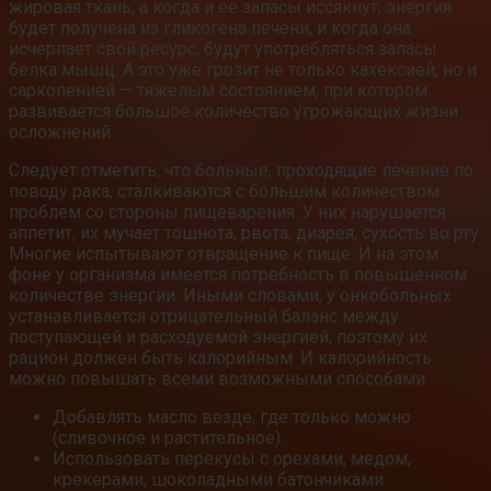
жировая ткань, а когда и ее запасы иссякнут, энергия
будет получена из гликогена печени, и когда она
исчерпает свой ресурс, будут употребляться запасы
белка мышц. А это уже грозит не только кахексией, но и
саркопенией — тяжелым состоянием, при котором
развивается большое количество угрожающих жизни
осложнений.
Следует отметить, что больные, проходящие лечение по
поводу рака, сталкиваются с большим количеством
проблем со стороны пищеварения. У них нарушается
аппетит, их мучает тошнота, рвота, диарея, сухость во рту.
Многие испытывают отвращение к пище. И на этом
фоне у организма имеется потребность в повышенном
количестве энергии. Иными словами, у онкобольных
устанавливается отрицательный баланс между
поступающей и расходуемой энергией, поэтому их
рацион должен быть калорийным. И калорийность
можно повышать всеми возможными способами:
Добавлять масло везде, где только можно
(сливочное и растительное).
Использовать перекусы с орехами, медом,
крекерами, шоколадными батончиками.