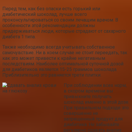
Перед тем, как без опаски есть горький или
диабетический шоколад, лучше всего
проконсультироваться со своим лечащим врачом. В
особенности этой рекомендации должны
придерживаться люди, которые страдают от сахарного
диабета 1 типа.
Также необходимо всегда учитывать собственное
самочувствие. Ни в коем случае не стоит переедать, так
как это может привести к крайне негативным
последствиям. Наиболее оптимальной суточной дозой
для диабетиков является 15-25 граммов шоколада.
Приблизительно это равняется трети плитки.
При соблюдении всех норм,
в скором времени вы
привыкните получать
шоколад именно в этой дозе.
При правильном подходе это
совершенно не
запрещенный продукт для
диабетика. Не забывайте
регулярно сдавать анализ