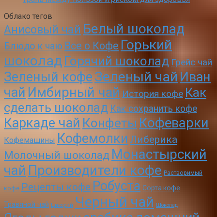
Облако тегов
Белый шоколад
Анисовый чай
Горький
Все о Кофе
Блюдо к чаю
шоколад
Горячий шоколад
Грейс чай
Зеленый чай
Зеленый кофе
Иван
чай
Имбирный чай
Как
История кофе
сделать шоколад
Как сохранить кофе
Кофеварки
Каркаде чай
Конфеты
Кофемолки
Либерика
Кофемашины
Монастырский
Молочный шоколад
чай
Производители кофе
Растворимый
Робуста
Рецепты кофе
Сорта кофе
кофе
Черный чай
Травяной чай
Цикорий
Шоколад