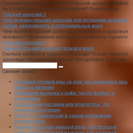
Горький шоколад при диабете Горький шоколад Можно
ли употреблять шоколад при диабете? Казалось бы,
Горький шоколад
0
Чем полезен горький шоколад для организма человека,
состав, калорийность и потенциальный вред
Чем полезен горький шоколад для красоты и здоровья
человека? Химический состав и калорийность горького
Горький шоколад
0
Черный горький шоколад польза и вред
Сколько калорий в горьком шоколаде Польза горького
шоколада Натуральный продукт без добавок в составе
Поиск:
Свежие записи
Доставка готовой еды на дом: как изменился наш
подход к питанию
Идеальная выпечка к кофе: гид по выбору и
сочетаниям
Собственная доставка или агрегаторы: что
выгоднее ресторану
Tenet T4L: Революция в умном управлении
автомобилем
Горький шоколад каждый день: где проходит
грань между пользой и риском для здоровья