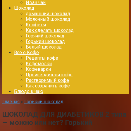
Иван чай
Шоколад
домашний шоколад
Молочный шоколад
Конфеты
Как сделать шоколад
Горячий шоколад
Горький шоколад
Белый шоколад
Все о Кофе
Рецепты кофе
Кофемолки
Кофеварки
Производители кофе
Растворимый кофе
Как сохранить кофе
Блюдо к чаю
Главная
»
Горький шоколад
ШОКОЛАД ДЛЯ ДИАБЕТИКОВ 2 типа
— можно или нет? Горький