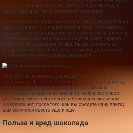
которые снижают нагрузку на сердечную мышцу, а
также защищают ее от негативного влияния.
Чтобы удовлетворить свою тягу к сладкому, диабетики
могут выпивать 1-2 чашки какао в день. Этот напиток
обладает приятным вкусом, который похож на шоколад.
Однако калорийность такого продукта будет гораздо
ниже, как и содержание сахара. Так вы сможете не
навредить своему здоровью, а получите достаточное
количество полезных микроэлементов.
Под строгим запретом для людей, страдающих от
сахарного диабета, лежит белый и молочный шоколад.
Они высококалорийны, основаны на большом
количестве сахара, из-за чего в организм поступают
углеводы. Ничего полезного в белом или молочном
шоколаде нет, после того, как вы съедите одну плитку,
вам захочется съесть еще и еще.
Польза и вред шоколада