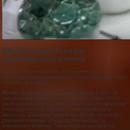
Влияние сладкого на рак
поджелудочной железы
Прямая связь на вероятность развития рака
поджелудочной железы у людей, употребляющих много
сладкого не доказана.
Вообще поджелудочная железа относится к органам
смешанной секреции и состоит из двух видов желез.
Одни вырабатывают гормоны (инсулин), регулирующие
углеводный обмен, а другие — пищеварительные
ферменты. В подавляющем большинстве случаев рак
развивается именно из клеток, отвечающих за
ферментную функцию. Такие опухоли называются