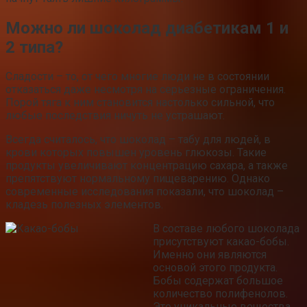
Можно ли шоколад диабетикам 1 и
2 типа?
Сладости – то, от чего многие люди не в состоянии
отказаться даже несмотря на серьезные ограничения.
Порой тяга к ним становится настолько сильной, что
любые последствия ничуть не устрашают.
Всегда считалось, что шоколад – табу для людей, в
крови которых повышен уровень глюкозы. Такие
продукты увеличивают концентрацию сахара, а также
препятствуют нормальному пищеварению. Однако
современные исследования показали, что шоколад –
кладезь полезных элементов.
В составе любого шоколада
присутствуют какао-бобы.
Именно они являются
основой этого продукта.
Бобы содержат большое
количество полифенолов.
Это уникальные вещества,