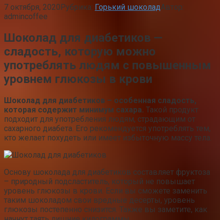
7 октября, 2020
Рубрика:
Горький шоколад
Автор:
admincoffee
Шоколад для диабетиков —
сладость, которую можно
употреблять людям с повышенным
уровнем глюкозы в крови
Шоколад для диабетиков – особенная сладость,
которая содержит минимум сахара.
Такой продукт
подходит для употребления людям, страдающим от
сахарного диабета. Его рекомендуется употреблять тем,
кто желает похудеть или имеет избыточную массу тела.
Основу шоколада для диабетиков составляет фруктоза
– природный подсластитель, который не повышает
уровень глюкозы в крови. Если вы сможете заменить
таким шоколадом свои вредные десерты, уровень
глюкозы постепенно снизится. Также вы заметите, как
начнут таять лишние килограммы.