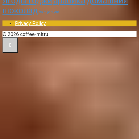
арабика
домашний
Ягоды годжи
шоколад
эксцельза
Privacy Policy
© 2026 coffee-mir.ru