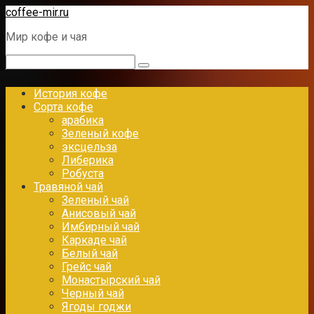
Перейти
coffee-mir.ru
к
Мир кофе и чая
контенту
Поиск:
История кофе
Сорта кофе
арабика
Зеленый кофе
эксцельза
Либерика
Робуста
Травяной чай
Зеленый чай
Анисовый чай
Имбирный чай
Каркаде чай
Белый чай
Грейс чай
Монастырский чай
Черный чай
Ягоды годжи