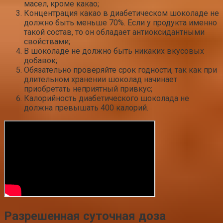
масел, кроме какао;
Концентрация какао в диабетическом шоколаде не
должно быть меньше 70%. Если у продукта именно
такой состав, то он обладает антиоксидантными
свойствами;
В шоколаде не должно быть никаких вкусовых
добавок;
Обязательно проверяйте срок годности, так как при
длительном хранении шоколад начинает
приобретать неприятный привкус;
Калорийность диабетического шоколада не
должна превышать 400 калорий.
Разрешенная суточная доза