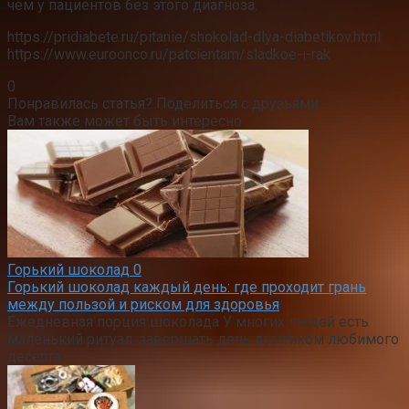
чем у пациентов без этого диагноза.
https://pridiabete.ru/pitanie/shokolad-dlya-diabetikov.html
https://www.euroonco.ru/patcientam/sladkoe-i-rak
0
Понравилась статья? Поделиться с друзьями:
Вам также может быть интересно
Горький шоколад
0
Горький шоколад каждый день: где проходит грань
между пользой и риском для здоровья
Ежедневная порция шоколада У многих людей есть
маленький ритуал: завершать день ломтиком любимого
десерта.