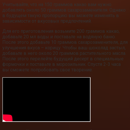
Учитывайте, что на 150 граммов какао вам нужно
добавлять около 50 граммов сахарозаменителя. Однако
в будущем такую пропорцию вы можете изменять в
зависимости от вкусовых предпочтений.
Для его приготовления возьмите 200 граммов какао,
добавьте 20 мл воды и поставьте на водяную баню.
После этого добавьте 10 граммов сахарозаменителя, для
улучшения вкуса – корицу. Чтобы ваш шоколад застыл,
добавьте в него около 20 граммов растительного масла.
После этого перелейте будущий десерт в специальные
формочки и поставьте в морозильник. Спустя 2-3 часа
вы сможете попробовать свое творение.