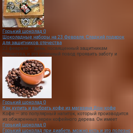
Горький шоколад
0
Шоколадные наборы на 23 Февраля. Сладкий подарок
для защитников отечества
23 февраля — день, посвященный защитникам
Отечества, и это отличный повод проявить заботу и
Горький шоколад
0
Как купить и выбрать кофе из магазина Дон-кофе
Кофе — это популярный напиток, который производится
из обжаренных зерен кофейного дерева. Он имеет
Горький шоколад
0
Горький шоколад при диабете, можно есть и это полезно