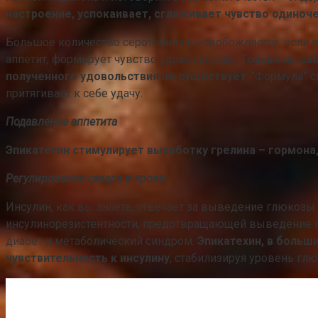
настроение, успокаивает, сглаживает чувство одиноч
Большое количество серотонина высвобождается, если в
аппетит, формирует чувство удовольствия.
Только не за
полученного удовольствия не существует
. “Формула” 
притягивает к себе удачу.
Подавление аппетита
Эпикатехин стимулирует выработку грелина – гормона
Регулирование сахара в крови
Инсулин, как вы знаете, отвечает за выведение глюкозы
инсулинорезистентности, предотвращающей выведение гл
диабет и метаболический синдром.
Эпикатехин, в больш
чувствительность к инсулину
, стабилизируя уровень гл