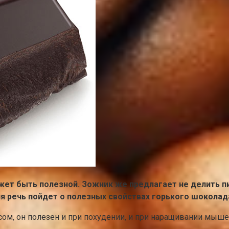
жет быть полезной. Зожник же предлагает не делить пи
я речь пойдет о полезных свойствах горького шоколад
ом, он полезен и при похудении, и при наращивании мыше