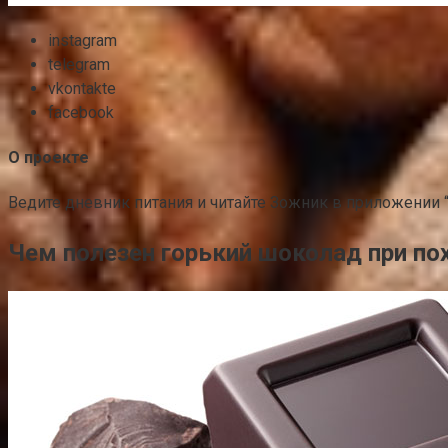
instagram
telegram
vkontakte
facebook
О проекте
Ведите дневник питания и читайте Зожник в приложении
Чем полезен горький шоколад при п