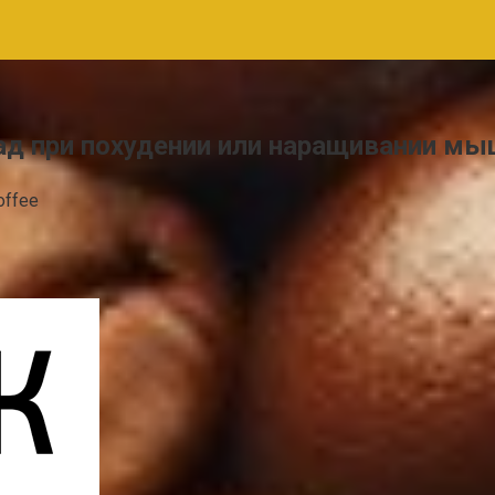
ад при похудении или наращивании м
offee