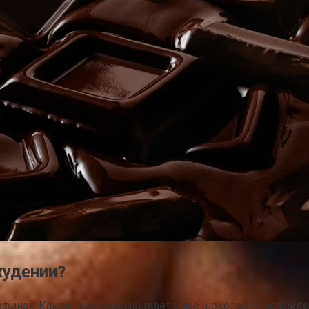
худении?
орфинах. Какие чувства вызывает у нас шоколад? Наслажд