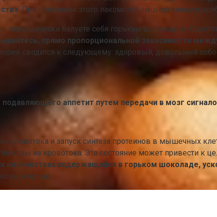
ества
. При получении этого лакомства, наш организм выр
ы периодически балуете себя горьким шоколадом. Серотон
бывайтесь, прямо пропорциональной зависимости межд
скорее сводится к следующему: здоровый, довольный соб
, подавляющего аппетит путем передачи в мозг сигнал
 из кровотока и запуск синтеза протеинов в мышечных кле
юкозы из кровотока. Это состояние может привести к цел
их количествах содержащийся в горьком шоколаде, ус
юкозы в крови.