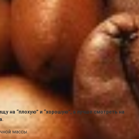
щу на “плохую” и “хорошую”, а лучше смотреть на
а.
чной массы.