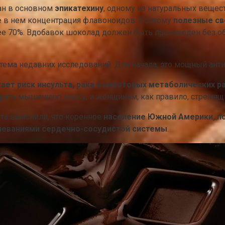
ан в основном
эпикатехину
, одному из натуральных вещес
е в нем концентрация флавоноидов. Поэтому
полезные св
ее 70%. Вдобавок шоколад должен быть произведен без об
тема недавних исследований. Для начала, это мощный анти
ает риск инсульта, рака и некоторых метаболических р
ать мышечную массу, и женщинам, как правило, стремящи
та выяснили, что коренное
население Южной Америки, п
олеваниями сердечно-сосудистой системы
.