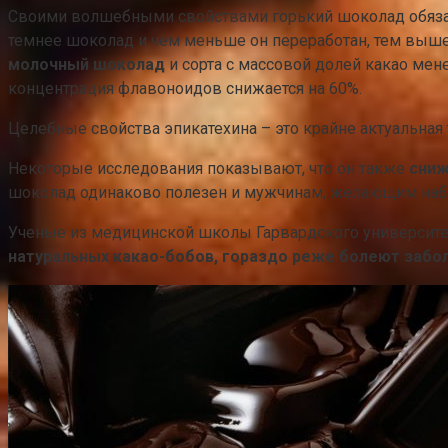
Своими волшебными свойствами горький шоколад обяз
темнее шоколад и чем меньше он переработан, тем выш
молочный шоколад
и сорта с массовой долей какао мен
концентрация флавоноидов снижается на 60%.
Целебные свойства эпикатехина – это крайне актуальная 
Некоторые исследования показывают, что он также
сниж
шоколад одинаково полезен и мужчинам, желающим набр
Ученые из медицинской школы Гарвардского университе
натуральных какао-бобов, гораздо реже болеют заб