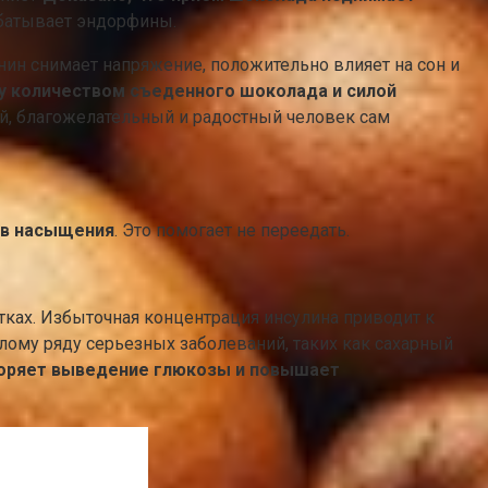
абатывает эндорфины.
ин снимает напряжение, положительно влияет на сон и
у количеством съеденного шоколада и силой
ой, благожелательный и радостный человек сам
ов насыщения
. Это помогает не переедать.
тках. Избыточная концентрация инсулина приводит к
ому ряду серьезных заболеваний, таких как сахарный
коряет выведение глюкозы и повышает