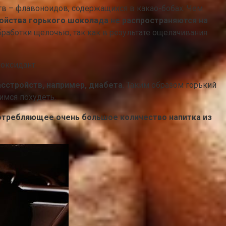
тв – флавоноидов, содержащихся в какао-бобах. Чем
ойства горького шоколада не распространяются на
работки щелочью, так как в результате ощелачивания
оксидант.
асстройств, например, диабета
. Таким образом горький
мся похудеть.
отребляющее очень большое количество напитка из