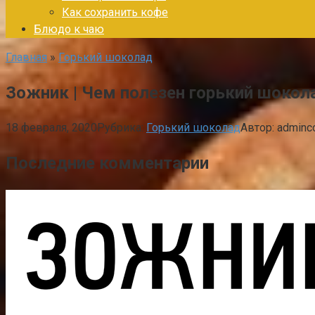
Как сохранить кофе
Блюдо к чаю
Главная
»
Горький шоколад
Зожник | Чем полезен горький шокол
18 февраля, 2020
Рубрика:
Горький шоколад
Автор:
adminc
Последние комментарии