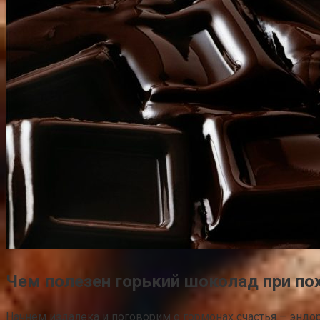
Чем полезен горький шоколад при по
Начнем издалека и поговорим о гормонах счастья – энд