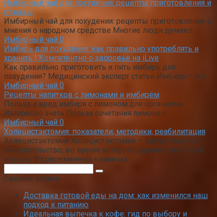
Имбирный чай для похудения: рецепты приготовления и
отзывы
Имбирный чай для похудения: рецепты приготовления и
мнения о народном средстве Многие люди думают,
Имбирный чай
0
Имбирь для похудения: как правильно употреблять и
хранить | Компетентно о здоровье на iLive
Как правильно приготовить и пить имбирь для
похудения? Медицинский эксперт статьи Имбирь – это
Имбирный чай
0
Рецепты напитков с лимонами и имбирём
Польза и вред имбиря с лимоном для организма
Интересно знать Польза сочетания лимона с
Имбирный чай
0
Холецистэктомия: показатели, методики, реабилитация
Холецистэктомия Холецистэктомия — хирургическое
вмешательство, во время которого удаляют желчный
пузырь. В современных клиниках
Поиск:
Свежие записи
Доставка готовой еды на дом: как изменился наш
подход к питанию
Идеальная выпечка к кофе: гид по выбору и