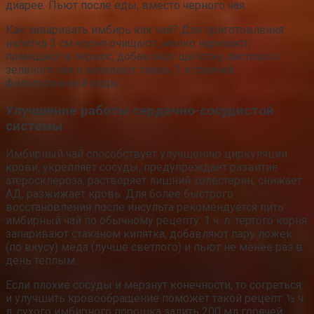
диарее. Пьют после еды, вместо черного чая.
Как заваривать имбирь как чай? Для приготовления
напитка 3 см корня очищают, мелко нарезают,
помещают в термос, добавляют щепотку листового
зеленого чая и заливают смесь 1 л горячей
фильтрованной воды.
Улучшение работы сердечно-сосудистой
системы
Имбирный чай способствует улучшению циркуляции
крови, укрепляет сосуды, предупреждает развитие
атеросклероза, растворяет лишний холестерин, снижает
АД, разжижает кровь. Для более быстрого
восстановления после инсульта рекомендуется пить
имбирный чай по обычному рецепту: 1 ч. л. тертого корня
запаривают стаканом кипятка, добавляют пару ложек
(по вкусу) меда (лучше светлого) и пьют не менее раз в
день теплым.
Если плохие сосуды и мерзнут конечности, то согреться
и улучшить кровообращение поможет такой рецепт: ½ ч.
л. сухого имбирного порошка залить 200 мл горячей