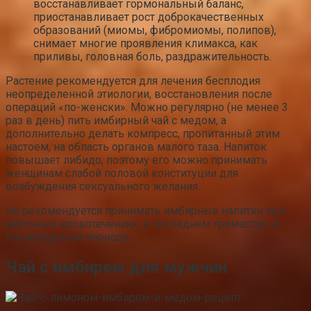
восстанавливает гормональный баланс,
приостанавливает рост доброкачественных
образований (миомы, фибромиомы, полипов),
снимает многие проявления климакса, как
приливы, головная боль, раздражительность.
Растение рекомендуется для лечения бесплодия
неопределенной этиологии, восстановления после
операций «по-женски». Можно регулярно (не менее 3
раз в день) пить имбирный чай с медом, а
дополнительно делать компресс, пропитанный этим
настоем, на область органов малого таза. Напиток
повышает либидо, поэтому его можно принимать
женщинам слабой половой конституции для
возбуждения сексуального желания.
Не рекомендуется принимать имбирные напитки при
маточных кровотечениях, в последнем триместре, в
послеродовом периоде.
Чай с имбирем для мужчин