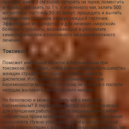
поездке: взять 3 см корня, натереть на терке, поместить
в термос, добавить по 1 ч. л. и зеленого чая, залить 500
мл кипятка. Настоять 30-40 минут, процедить и выпить
маленькими глотками, смакуя каждый глоточек.
Эффективно это средство и для лечения «морской»
болезни и тошноты, возникающей в результате
химиотерапии или агрессивного медикаментозного
лечения.
Токсикоз
Поможет имбирный напиток и беременным при
токсикозе. Не секрет, что на ранних сроках большинство
женщин страдают от тошноты, рвоты, изжоги,
диспепсии. Избавиться от этих симптомов при
беременности можно, если утром, не вставая с постели
натощак выпивать стакан теплого напитка.
Но безопасно и можно ли пить чай с имбирем
беременным? В первом триместре он очень полезен
для улучшения работы органов пищеварения, снятия
неприятных проявлений раннего токсикоза, улучшения
иммунитета. Нужно уточнить, что пить напиток лучше
после консультации с ведущим беременную врачом, так