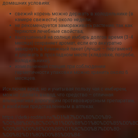
домашних условиях:
свежий корень можно держать в холодильнике (в
камере свежести) около недели;
не рекомендуется замораживать растение, так как
теряются лечебные свойства;
высушенный на солнце имбирь долгое время (3-4
месяца) сохраняет аромат, если его аккуратно
завернуть в бумажный пакет (лучше – пергамент)
и держать в прохладном месте (кладовке, погребе,
холодильнике);
измельченная специя при соблюдении
герметичности упаковки можно хранить около 6
месяцев.
Исключая вред, но и учитывая пользу чая с имбирем,
можно сделать вывод, что средство – отличная
альтернатива дорогущим противовирусным препаратам,
в изобилии представленным в аптеках.
https://detki-roditeli.ru/%D1%87%D0%B0%D0%B9-
%D0%B8%D0%BC%D0%B1%D0%B8%D1%80%D0%B5%D0%BC
%D0%BF%D0%BE%D0%BB%D1%8C%D0%B7%D0%B0-
%D0%B2%D1%80%D0%B5%D0%B4-