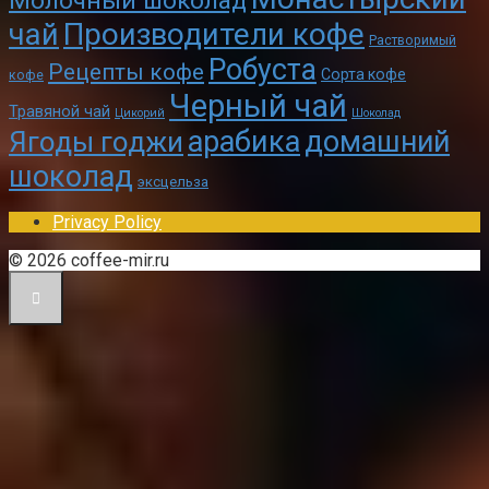
Молочный шоколад
чай
Производители кофе
Растворимый
Робуста
Рецепты кофе
Сорта кофе
кофе
Черный чай
Травяной чай
Цикорий
Шоколад
арабика
домашний
Ягоды годжи
шоколад
эксцельза
Privacy Policy
© 2026 coffee-mir.ru