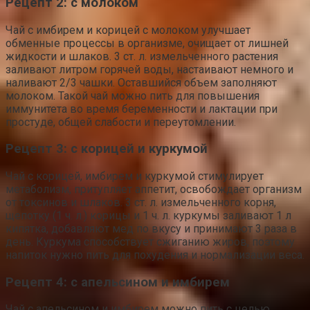
Рецепт 2: с молоком
Чай с имбирем и корицей с молоком улучшает
обменные процессы в организме, очищает от лишней
жидкости и шлаков. 3 ст. л. измельченного растения
заливают литром горячей воды, настаивают немного и
наливают 2/3 чашки. Оставшийся объем заполняют
молоком. Такой чай можно пить для повышения
иммунитета во время беременности и лактации при
простуде, общей слабости и переутомлении.
Рецепт 3: с корицей и куркумой
Чай с корицей, имбирем и куркумой стимулирует
метаболизм, притупляет аппетит, освобождает организм
от токсинов и шлаков. 3 ст. л. измельченного корня,
щепотку (1 ч. л.) корицы и 1 ч. л. куркумы заливают 1 л
кипятка, добавляют мед по вкусу и принимают 3 раза в
день. Куркума способствует сжиганию жиров, поэтому
напиток нужно пить для похудения и нормализации веса.
Рецепт 4: с апельсином и имбирем
Чай с апельсином и имбирем можно пить с целью