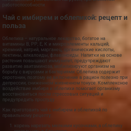
работоспособности.
Чай с имбирем и облепихой: рецепт и
польза
Облепиха – натуральное лекарство, богатое на
витамины В, РР, Е, К и микроэлементы кальций,
кремний, натрий, марганец, органические кислоты,
пектины, алкалоиды, флавоноиды. Напитки на основе
растения повышают иммунитет, предупреждают
развитие авитаминоза, мобилизируют организм на
борьбу с вирусами и бактериями. Облепиха содержит
серотонин, поэтому ее включение в рацион полезно при
депрессии, сниженном жизненном тонусе. Комплексное
воздействие имбиря и облепихи помогает организму
восстановиться после стрессовых ситуаций и
предупредить простуду.
Как приготовить чай с имбирем и облепихой по
правильному рецепту:
корень нарезать мелкими кусочками, а облепиху