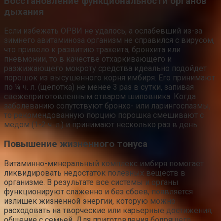
Восстановление функциональности органов
дыхания
Если избежать ОРВИ не удалось, а ослабевший из-за
зимнего авитаминоза организм не справился с вирусом,
что привело к развитию трахеита, бронхита или
пневмонии, то в качестве отхаркивающего и
разжижающего мокроту средства идеально подойдет
порошок из высушенного корня имбиря. Его принимают
по ¼ ч. л. (щепотка) не менее 3 раз в сутки, запивая
свежеприготовленным отваром шиповника. Когда
заболеванию сопутствуют бронхо- или ларингоспазмы,
то рекомендованную порцию порошка смешивают с
медом (1-2 ч. л.) и принимают несколько раз в день.
Повышение жизненного тонуса
Витаминно-минеральный комплекс имбиря помогает
ликвидировать недостаток полезных веществ в
организме. В результате все системы и органы
функционируют слаженно и без сбоев, появляется
излишек жизненной энергии, которую можно
расходовать на творческие или карьерные достижения,
общение с семьей. Для приготовления бодрящего