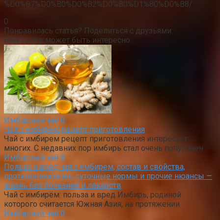
%D0%B7%D0%B0%D0%B2%D0%B0%D1%80%D0%B8/
0
Понравилась статья? Поделиться с друзьями:
Вам также может быть интересно
Имбирный чай
0
Чай с имбирем рецепт приготовления
Чай с имбирем рецепт приготовления интересует
многих. С недавних пор имбирь стал очень популярен
Имбирный чай
0
Польза и вред чая с имбирем, состав и свойства,
противопоказания, суточные нормы и прочие нюансы —
жизнь без болезней и лекарств
Чай с имбирём: польза и вред Имбирь, родиной
которого считается Южная Азия, на протяжении
Имбирный чай
0