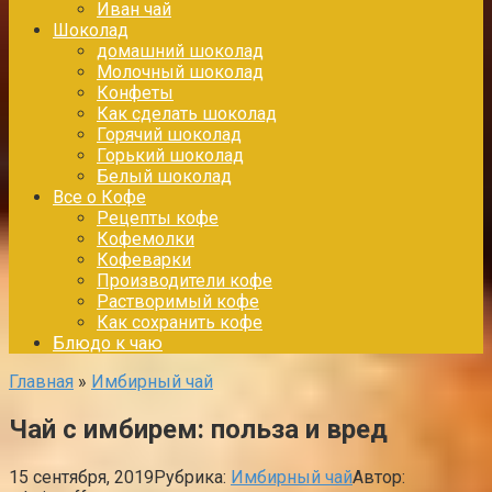
Иван чай
Шоколад
домашний шоколад
Молочный шоколад
Конфеты
Как сделать шоколад
Горячий шоколад
Горький шоколад
Белый шоколад
Все о Кофе
Рецепты кофе
Кофемолки
Кофеварки
Производители кофе
Растворимый кофе
Как сохранить кофе
Блюдо к чаю
Главная
»
Имбирный чай
Чай с имбирем: польза и вред
15 сентября, 2019
Рубрика:
Имбирный чай
Автор: