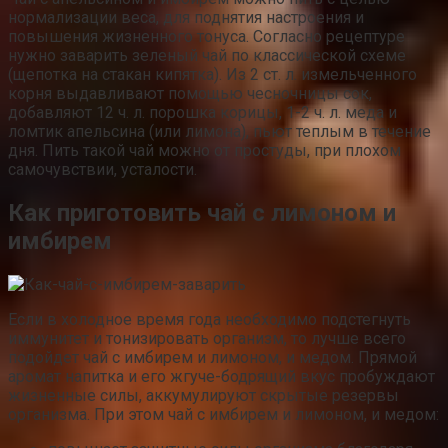
нормализации веса, для поднятия настроения и
повышения жизненного тонуса. Согласно рецептуре
нужно заварить зеленый чай по классической схеме
(щепотка на стакан кипятка). Из 2 ст. л. измельченного
корня выдавливают помощью чесночницы сок,
добавляют 12 ч. л. порошка корицы, 1-2 ч. л. меда и
ломтик апельсина (или лимона), пьют теплым в течение
дня. Пить такой чай можно от простуды, при плохом
самочувствии, усталости.
Как приготовить чай с лимоном и
имбирем
Если в холодное время года необходимо подстегнуть
иммунитет и тонизировать организм, то лучше всего
подойдет чай с имбирем и лимоном, и медом. Прямой
аромат напитка и его жгуче-бодрящий вкус пробуждают
жизненные силы, аккумулируют скрытые резервы
организма. При этом чай с имбирем и лимоном, и медом: