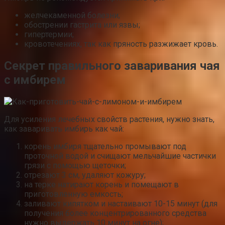
желчекаменной болезни;
обострении гастрита или язвы;
гипертермии;
кровотечениях, так как пряность разжижает кровь.
Секрет правильного заваривания чая
с имбирем
Для усиления лечебных свойств растения, нужно знать,
как заваривать имбирь как чай:
корень имбиря тщательно промывают под
проточной водой и счищают мельчайшие частички
грязи с помощью щеточки;
отрезают 3 см, удаляют кожуру;
на терке натирают корень и помещают в
приготовленную емкость;
заливают кипятком и настаивают 10-15 минут (для
получения более концентрированного средства
нужно выдержать 10 минут на огне);