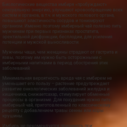
Биологические вещества имбиря «пробуждают»
сексуальную энергию, улучшают кровообращение всех
систем и органов, в т.ч. и мужского полового органа,
повышают эластичность сосудов и тонизируют
организм. Именно поэтому имбирный чай полезно пить
мужчинам при первых признаках простатита,
эректильной дисфункции, бесплодии, для усиления
потенции и мужской выносливости.
Мужчины чаще, чем женщины страдают от гастрита и
язвы, поэтому им нужно быть осторожными с
имбирными напитками в период обострения этих
заболеваний.
Минимальная вероятность вреда чая с имбирем не
уменьшает его пользу – растение предупреждает
развитие онкологических заболеваний желудка и
кишечника, снижаетсахар, стимулирует обменные
процессы в организме. Для похудения нужно пить
имбирный чай, приготовленный по классическому
рецепту с добавлением травы сенны или коры
крушины.
Имбирь не рекомендуется принимать при: