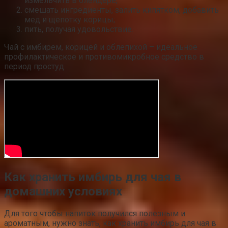
измельчить в блендере;
смешать ингредиенты, залить кипятком, добавить
мед и щепотку корицы;
пить, получая удовольствие.
Чай с имбирем, корицей и облепихой – идеальное
профилактическое и противомикробное средство в
период простуд.
Как хранить имбирь для чая в
домашних условиях
Для того чтобы напиток получился полезным и
ароматным, нужно знать, как хранить имбирь для чая в