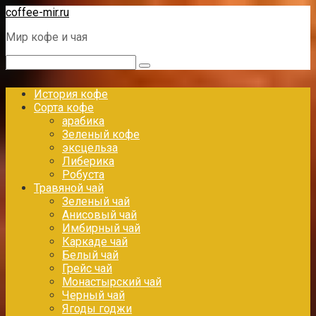
Перейти
coffee-mir.ru
к
Мир кофе и чая
контенту
Поиск:
История кофе
Сорта кофе
арабика
Зеленый кофе
эксцельза
Либерика
Робуста
Травяной чай
Зеленый чай
Анисовый чай
Имбирный чай
Каркаде чай
Белый чай
Грейс чай
Монастырский чай
Черный чай
Ягоды годжи