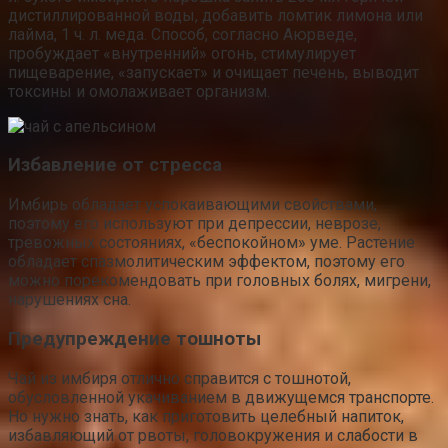
дистиллированной воды, добавить ломтик лимона или
лайма, 1 ч. л. меда. Способ, согласно Аюрведе,
пробуждает «внутренний» огонь, стимулирует
пищеварение, «запускает» и очищает печень, выводит
токсины и омолаживает организм.
Избавление от стресса
Имбирь обладает успокаивающими свойствами,
поэтому его используют при депрессии, неврозе,
тревожных состояниях, «беспокойном» уме. Растение
обладает спазмолитическим эффектом, поэтому его
можно порекомендовать при головных болях, мигрени,
нарушениях сна.
Предупреждение тошноты
Чай из имбиря отлично справится с тошнотой,
обусловленной укачиванием в движущемся транспорте.
Но нужно знать, как приготовить целебный напиток,
избавляющий от рвоты, головокружения и слабости в