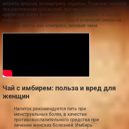
артрита, артроза, полиартрита, подагры. Поможет напиток
при растяжении сухожилий, при мышечных болях,
крепатуре после физической нагрузки. 0,5 ст. л. сухого
порошка разбавляют теплой водой и наносят смесь на
больное место, как компресс, запивая чаем.
Чай с имбирем: польза и вред для
женщин
Напиток рекомендуется пить при
менструальных болях, в качестве
противовоспалительного средства при
лечении женских болезней. Имбирь