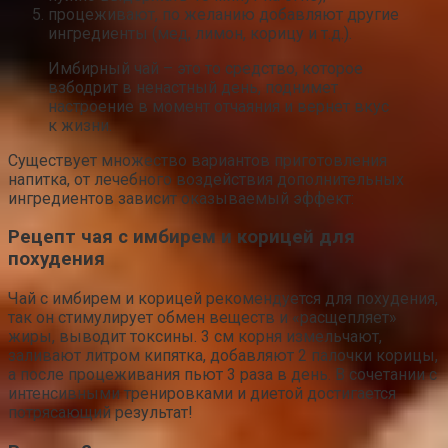
процеживают, по желанию добавляют другие
ингредиенты (мед, лимон, корицу и т.д.).
Имбирный чай – это то средство, которое
взбодрит в ненастный день, поднимет
настроение в момент отчаяния и вернет вкус
к жизни.
Существует множество вариантов приготовления
напитка, от лечебного воздействия дополнительных
ингредиентов зависит оказываемый эффект:
Рецепт чая с имбирем и корицей для
похудения
Чай с имбирем и корицей рекомендуется для похудения,
так он стимулирует обмен веществ и «расщепляет»
жиры, выводит токсины. 3 см корня измельчают,
заливают литром кипятка, добавляют 2 палочки корицы,
а после процеживания пьют 3 раза в день. В сочетании с
интенсивными тренировками и диетой достигается
потрясающий результат!