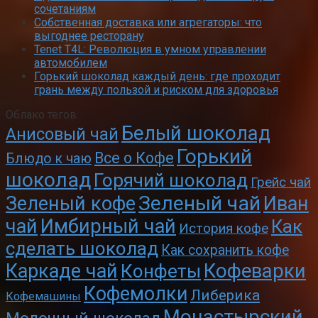
сочетаниям
Собственная доставка или агрегаторы: что
выгоднее ресторану
Tenet T4L: Революция в умном управлении
автомобилем
Горький шоколад каждый день: где проходит
грань между пользой и риском для здоровья
Облако тегов
Белый шоколад
Анисовый чай
Горький
Все о Кофе
Блюдо к чаю
шоколад
Горячий шоколад
Грейс чай
Зеленый чай
Зеленый кофе
Иван
чай
Имбирный чай
Как
История кофе
сделать шоколад
Как сохранить кофе
Кофеварки
Каркаде чай
Конфеты
Кофемолки
Либерика
Кофемашины
Монастырский