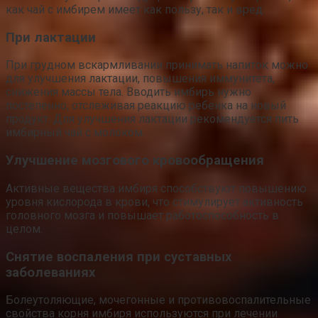
как чай с имбирем имеет как пользу, так и вред.
При лактации
При грудном вскармливании принимать напиток можно
для улучшения лактации, повышения иммунитета,
снижения массы тела. Вводить имбирь нужно
постепенно, отслеживая реакцию ребенка на новый
продукт. Для улучшения лактации рекомендуется пить
имбирный чай с молоком.
Улучшение мозгового кровообращения
Активные вещества имбиря способствуют повышению
уровня кислорода в крови, что стимулирует активность
головного мозга и повышает работоспособность в
целом.
Снятие воспаления при суставных
заболеваниях
Болеутоляющие, мочегонные и противовоспалительные
свойства корня имбиря используются при лечении