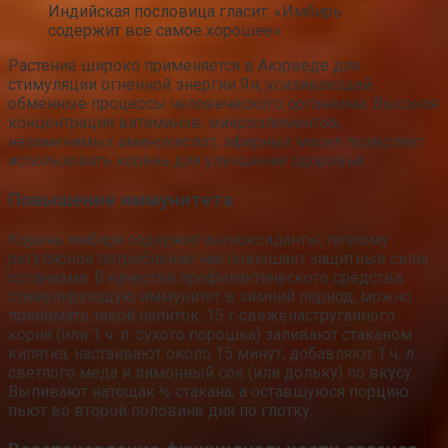
Индийская пословица гласит: «Имбирь
содержит все самое хорошее».
Растение широко применяется в Аюрведе для
стимуляции огненной энергии Ян, усиливающей
обменные процессы человеческого организма. Высокая
концентрация витаминов, микроэлементов,
незаменимых аминокислот, эфирных масел позволяет
использовать корень для улучшения здоровья:
Повышение иммунитета
Корень имбиря содержит антиоксиданты, поэтому
регулярное потребление чая повышает защитные силы
организма. В качестве профилактического средства,
стимулирующую иммунитет в зимний период, можно
принимать такой напиток: 15 г свеженаструганного
корня (или 1 ч. л. сухого порошка) заливают стаканом
кипятка, настаивают около 15 минут, добавляют 1 ч. л.
светлого меда и лимонный сок (или дольку) по вкусу.
Выпивают натощак ½ стакана, а оставшуюся порцию
пьют во второй половине дня по глотку.