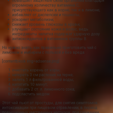
повышает защитные силы организма благодаря
огромному количеству витамина С,
присутствующего как в корне, так и в лимоне;
избавляет от диспепсии и тошноты;
ускоряет метаболизм;
снижает уровень глюкозы в крови;
улучшает состояние кожи и волос, ведь
ингредиенты напитка содержат ударную дозу
антиоксидантов и витаминов группы В.
Но нужно знать, как правильно приготовить чай с
лимоном и имбирем с пользой и без вреда:
[contentblock img=adsense.png]
очистить корень от коры;
натереть 3 см растения на терке;
залить 1 л фильтрованной воды;
кипятить 10 минут;
добавить 2 ст. л. лимонного сока;
подсластить медом.
Этот чай пьют от простуды, для снятия симптомов
интоксикации при пищевом отравлении, в период
повышенных умственных нагрузок, при снижении