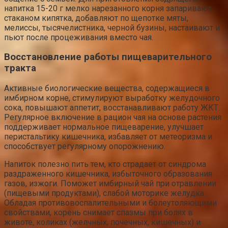
напитка 15-20 г мелко нарезанного корня запаривают
стаканом кипятка, добавляют по щепотке мяты,
мелиссы, тысячелистника, черной бузины, настаивают и
пьют после процеживания вместо чая.
Восстановление работы пищеварительного
тракта
Активные биологические вещества, содержащиеся в
имбирном корне, стимулируют выработку желудочного
сока, повышают аппетит, восстанавливают работу ЖКТ.
Регулярное включение в рацион чая на основе растения
поддерживает нормальное пищеварение, улучшает
перистальтику кишечника, избавляет от метеоризма и
способствует регулярному опорожнению.
Напиток полезно пить тем, кто страдает от синдрома
раздраженного кишечника, избыточного образования
газов, изжоги. Поможет имбирный чай при отравлении
(пищевыми продуктами), слабой моторике желудка.
Обладая противовоспалительными и болеутоляющими
свойствами, корень снимает спазмы при болях в
животе, коликах (желчных, почечных, кишечных) и