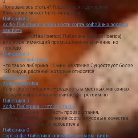
0
Понравилась статья? Поделиться с друзьями:
Вам также может быть интересно
Либерика
0
Кофе Либерика: особенности сорта кофейных зерен и
как пить
Либерика (Cofféa liberica) Либерика (Cofféa liberica) –
вид кофе, имеющий промышленное значение, но
гораздо
Либерика
0
Что такое либерика
Что такое либерика 11 мин. на чтение Существует более
120 видов растений, которые относятся
Либерика
0
Кофе либерика
Кофе сорта либерика – редкость в местных магазинах
Сегодня кофе либерика считается третьим по
Либерика
0
Кофе Либерика — что это такое
Кофе Либерика – область произрастания,
промышленное назначение сорта, вкусовые качества
Республика Либерия находится в
Либерика
0
Сорт кофе Либерика: описание, отзывы, виды