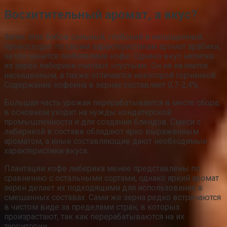
Восхитительный аромат, а вкус?
Запах этих бобов сильный, глубокий и насыщенный,
превосходит по своим характеристикам аромат арабики,
за что ценится любителями кофе. Однако вкус напитка
из зерен либерики считают «пустым». Он не является
насыщенным, а также отличается некоторой горчинкой.
Содержание кофеина в зернах составляет 0,7-2,4%.
Большая часть урожая перерабатывается в месте сбора,
в основном уходит на нужды кондитерской
промышленности и для создания блендов. Смеси с
либерикой в составе обладают ярко выраженным
ароматом, а иные составляющие дают необходимые
характеристики вкуса.
Плантации кофе либерика менее представлены по
сравнению с остальными сортами, однако яркий аромат
зерен делает их подходящими для использования в
смешанных составах. Сами же зерна редко встречаются
в чистом виде за пределами стран, в которых
произрастают, так как перерабатываются на их
территории.