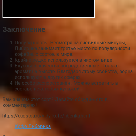
Заключение
Популярность . Несмотря на очевидные минусы,
Либерика занимает третье место по популярности
кофейных сортов в мире.
Крайне редко используется в чистом виде .
Вкусовые качества посредственные . Только
аромат на высоте. Благодаря этому свойству, зерна
используют в других сферах.
Не особо распространён . Можно встретить в
составе некоторых купажей.
Вам знаком этот сорт? Давайте обсудим его в
комментариях!
https://cupstea.ru/vidy-kofe/liberika.html
Кофе Либерика