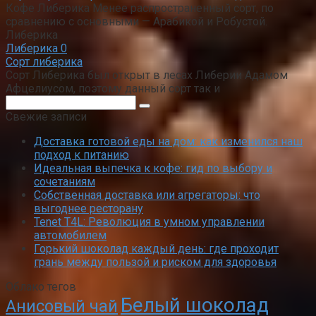
Кофе Либерика Менее распространенный сорт, по
сравнению с основными — Арабикой и Робустой.
Либерика
Либерика
0
Сорт либерика
Сорт Либерика был открыт в лесах Либерии Адамом
Афцелиусом, поэтому данный сорт так и
Поиск:
Свежие записи
Доставка готовой еды на дом: как изменился наш
подход к питанию
Идеальная выпечка к кофе: гид по выбору и
сочетаниям
Собственная доставка или агрегаторы: что
выгоднее ресторану
Tenet T4L: Революция в умном управлении
автомобилем
Горький шоколад каждый день: где проходит
грань между пользой и риском для здоровья
Облако тегов
Белый шоколад
Анисовый чай