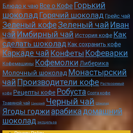
Горький
Все о Кофе
Блюдо к чаю
шоколад
Горячий шоколад
Грейс чай
Зеленый чай
Зеленый кофе
Иван
чай
Имбирный чай
Как
История кофе
сделать шоколад
Как сохранить кофе
Кофеварки
Каркаде чай
Конфеты
Кофемолки
Либерика
Кофемашины
Монастырский
Молочный шоколад
чай
Производители кофе
Растворимый
Робуста
Рецепты кофе
Сорта кофе
кофе
Черный чай
Травяной чай
Цикорий
Шоколад
арабика
домашний
Ягоды годжи
шоколад
эксцельза