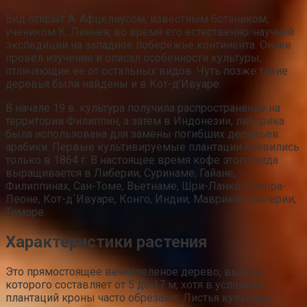
Вид открыт А. Афцелиусом, известным ботаником,
учеником К. Линнея, во время его естественно-научной
экспедиции на западное побережье континента. Он же
провел изучение и описал особенности культуры,
отличающие ее от остальных видов. Чуть позже такие
деревья были найдены и в Кот-д’Ивуаре.
В начале 19 в. культура получила распространение на
территории Филиппин, а затем в Индонезии, либерика
была использована для замены погибших деревьев
арабики. Первые культивируемые плантации появились
только в 1864 г. В настоящее время кофе этого вида
выращивается в Либерии, Суринаме, Гайане,
Филиппинах, Сан-Томе, Вьетнаме, Шри-Ланке, Сьерра-
Леоне, Кот-д`Ивуаре, Конго, Индии, Маврикии, Нигерии,
Тиморе.
Характеристики растения
Это прямостоящее вечнозеленое дерево, высота
которого составляет от 5 до 17 м, хотя в условиях
плантаций кроны часто обрезают. Листья культуры