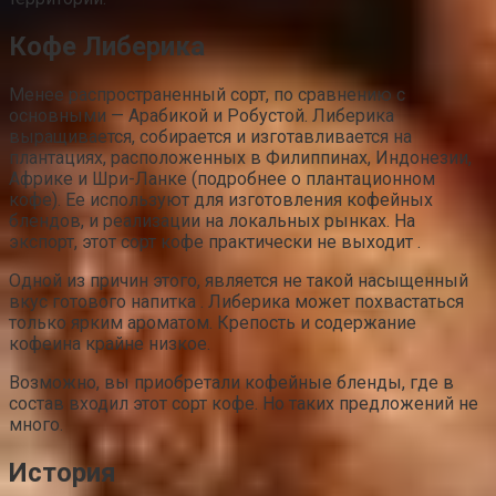
Кофе Либерика
Менее распространенный сорт, по сравнению с
основными — Арабикой и Робустой. Либерика
выращивается, собирается и изготавливается на
плантациях, расположенных в Филиппинах, Индонезии,
Африке и Шри-Ланке (подробнее о плантационном
кофе). Ее используют для изготовления кофейных
блендов, и реализации на локальных рынках. На
экспорт, этот сорт кофе практически не выходит .
Одной из причин этого, является не такой насыщенный
вкус готового напитка . Либерика может похвастаться
только ярким ароматом. Крепость и содержание
кофеина крайне низкое.
Возможно, вы приобретали кофейные бленды, где в
состав входил этот сорт кофе. Но таких предложений не
много.
История