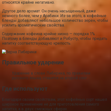
относятся крайне негативно.
Другое дело аромат. Он очень насыщенный, даже
немного более, чем у Арабики. Из-за этого, в кофейные
бленды добавляют небольшое количество зерен, чтобы
усилить ароматические свойства.
Содержание кофеина крайне низко — порядка 1% .
Поэтому в бленды добавляют и Робусту, чтобы придать
напитку соответствующую крепость.
Правильное ударение
Ударение в слове Либерика, по правилам
русского языка, ставится на второй слог .
Где используют
Благодаря своим свойствам, этот кофейных сорт нашел
широкое применение не для приготовления самого
напитка, а в двух смежных сферах.