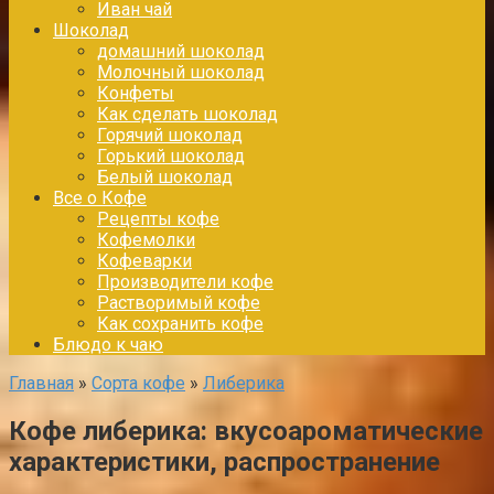
Иван чай
Шоколад
домашний шоколад
Молочный шоколад
Конфеты
Как сделать шоколад
Горячий шоколад
Горький шоколад
Белый шоколад
Все о Кофе
Рецепты кофе
Кофемолки
Кофеварки
Производители кофе
Растворимый кофе
Как сохранить кофе
Блюдо к чаю
Главная
»
Сорта кофе
»
Либерика
Кофе либерика: вкусоароматические
характеристики, распространение