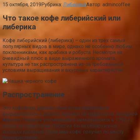
15 октября, 2019
Рубрика:
Либерика
Автор:
admincoffee
Что такое кофе либерийский или
либерика
Кофе либерийский (либерика) – один из трех самых
популярных видов в мире, однако не особенно любим
поклонниками, как арабика и робуста. Несмотря на
очевидный плюс в виде выраженного аромата,
культура не так распространена из-за требований к
условиям выращивания и вкусовых характеристик.
Распространение
Это кофейное дерево семейства мареновые
выращивалось с давних времен на территории Западной
Африки. Первые упоминания о нем относятся к 1792 г.,
когда на территории Либерии были обнаружены
посадки растения. Свое имя кофе получил по месту
произрастания.