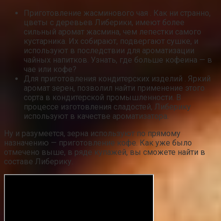
Приготовление жасминового чая . Как ни странно,
цветы с деревьев Либерики, имеют более
сильный аромат жасмина, чем лепестки самого
кустарника. Их собирают, подвергают сушке, и
используют в последствии для ароматизации
чайных напитков. Узнать, где больше кофеина — в
чае или кофе?
Для приготовления кондитерских изделий . Яркий
аромат зерен, позволил найти применение этого
сорта в кондитерской промышленности. В
процессе изготовления сладостей, Либерику
используют в качестве ароматизатора.
Ну и разумеется, зерна используют по прямому
назначению — приготовление кофе. Как уже было
отмечено выше, в ряде купажей, вы сможете найти в
составе Либерику.