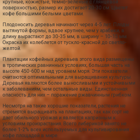
крупные, кожистые, темно-зеленые с глянцевой
поверхностью, размер их достигает 20-30 см. Цветет
кофе большими белыми цветами.
Плодоносить деревья начинают через 4-5 лет. Плоды
вытянутой формы, вдвое крупнее, чем у арабики, в
длину вырастают до 30-35 мм, в ширину – 10-15 мм.
Окраска их колеблется от тускло-красной до светло-
желтой.
Плантации кофейных деревьев этого вида размещены
в тропических равнинных условиях, большая часть на
высоте 450-600 м над уровнем моря. Эти показатели
считаются оптимальными для выращивания культуры.
Деревья являются более выносливыми и устойчивыми
к заболеваниям, чем остальные виды. Единственная
опасность для них – поражение ржавчинным грибком.
Несмотря на такие хорошие показатели, растения не
стремятся выращивать на плантациях, так как сорт не
дает обильного урожая и является капризным к
условиям произрастания. Всего либерикой занято не
более 1-2% всех используемых для культивирования
кофе площадей в мире.