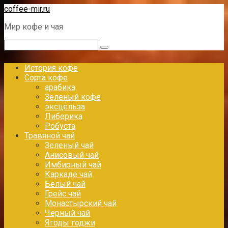
Перейти
coffee-mir.ru
к
Мир кофе и чая
контенту
Поиск:
История кофе
Сорта кофе
арабика
Зеленый кофе
эксцельза
Либерика
Робуста
Травяной чай
Зеленый чай
Анисовый чай
Имбирный чай
Каркаде чай
Белый чай
Грейс чай
Монастырский чай
Черный чай
Ягоды годжи