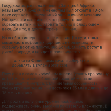
Государство, расположенное в Западной Африке,
называется Либерия. Именно там был открыт в 18-ом
веке сорт кофе , получивший одноименное название.
Исторически сложилось, что продукт стали
обрабатывать и использовать только в следующем
веке. Да и то, в другой стране — Гвинее.
Но особого интереса сорт не вызвал. По сути, только
малая часть кофейных деревьев выращивают и
обрабатывают на плантациях. Большая часть растет в
дикой природе, и не идет в производство.
Только на Филиппинах начали собирать и
добавлять в купажи этот сорт.
Пару слов о самом кофейном дереве (узнать про родину
кофе). Не отличается большой высотой — она не
превышает 10 метров. Отличительная особенность —
очень крупные зерна. Они достигают 35 мм в длину и до
15 мм в ширину.
Для роста и получения урожая, необходимо
поддерживать очень высокий показатель влажности . В
этом плане деревья крайне требовательны. Но в свою