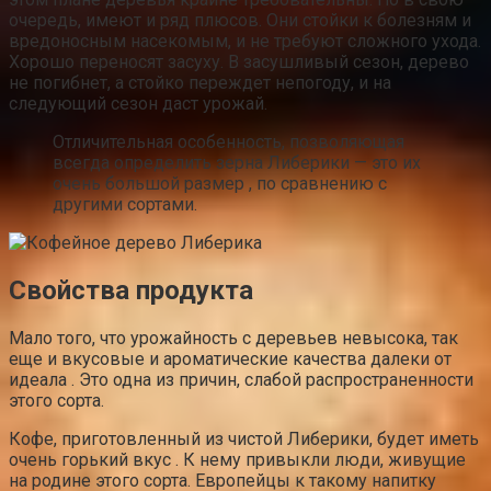
очередь, имеют и ряд плюсов. Они стойки к болезням и
вредоносным насекомым, и не требуют сложного ухода.
Хорошо переносят засуху. В засушливый сезон, дерево
не погибнет, а стойко переждет непогоду, и на
следующий сезон даст урожай.
Отличительная особенность, позволяющая
всегда определить зерна Либерики — это их
очень большой размер , по сравнению с
другими сортами.
Свойства продукта
Мало того, что урожайность с деревьев невысока, так
еще и вкусовые и ароматические качества далеки от
идеала . Это одна из причин, слабой распространенности
этого сорта.
Кофе, приготовленный из чистой Либерики, будет иметь
очень горький вкус . К нему привыкли люди, живущие
на родине этого сорта. Европейцы к такому напитку