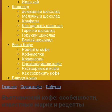
Иван чай
Шоколад
домашний шоколад
Молочный шоколад
Конфеты
Как сделать шоколад
Горячий шоколад
Горький шоколад
Белый шоколад
Все о Кофе
Рецепты кофе
Кофемолки
Кофеварки
Производители кофе
Растворимый кофе
Как сохранить кофе
Блюдо к чаю
Главная
»
Сорта кофе
»
Робуста
Вьетнамский кофе: особенности,
известные марки и рецепты