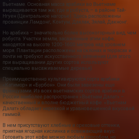
Вьетнаме. Основная масса арабики во Вьетнаме
выращивается там же, где и робуста, – в районе Тай-
Нгуен (Центральное нагорье). Здесь расположены
провинции Ламдонг, Контум, Даклак, Зялай, Дакнонг.
Но арабика – значительно более высокогорный вид, чем
робуста. Участки земли, засаженные этим кофе,
находятся на высоте 1200-1600 метров над уровнем
моря. Плантации расположены на склонах и террасах и
почти не требуют искусственного затенения (для этого
при выращивании других сортов используют
специально высаживаемые деревья).
Преимущественно культивируются сорта арабики
«Катимор» и «Бурбон». Они были завезены еще
французами. Из всех вьетнамских сортов арабики в
России наиболее распространен «Вьетнам Далат» –
качественный и вполне бюджетный кофе. «Вьетнам
Далат» обладает нерезкой и уравновешенной вкусовой
гаммой.
В нем присутствуют хлебные и ореховые оттенки,
приятная ягодная кислинка и освежающий вкус.
Готовить этот кофе можно любым способом, но