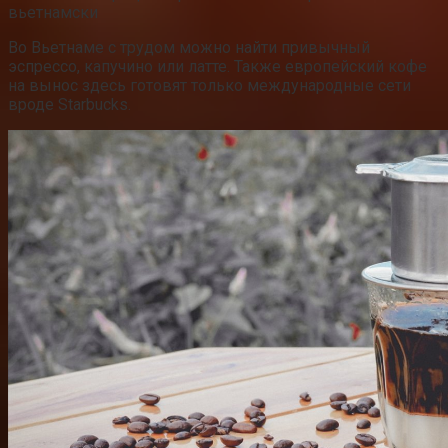
вьетнамски
Во Вьетнаме с трудом можно найти привычный
эспрессо, капучино или латте. Также европейский кофе
на вынос здесь готовят только международные сети
вроде Starbucks.