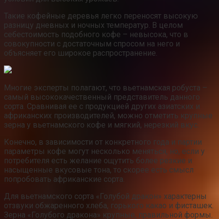
Такие кофейные деревья легко переносят высокую
разницу дневных и ночных температур. В целом
себестоимость подобного кофе – невысока, что в
совокупности с достаточным спросом на него и
объясняет его широкое распространение.
Многие эксперты полагают, что вьетнамская робуста –
самый высококачественный представитель данного
сорта. Сравнивая ее с продукцией других азиатских и
африканских производителей, можно отметить крупные
зерна у вьетнамского кофе и мягкий, нерезкий вкус.
Конечно, в зависимости от конкретного года и партии
параметры кофе могут несколько меняться, но, если у
потребителя есть желание ощутить более резкие и
насыщенные вкусовые тона, то скорее есть смысл
попробовать африканские сорта.
Для вьетнамского сорта «Голубой дракон» характерны
отзвуки обжаренного хлеба, горького какао и фисташек.
Зерна «Голубого дракона» крупные, правильной формы.