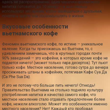
здесь не распространены, одна чашечка ароматного
напитка готовится до 10 минут – и вьетнамцы
используют это время, чтобы пообщаться с друзьями,
почитать газету или поразмышлять о жизни.
Вкусовые особенности
вьетнамского кофе
Феномен вьетнамского кофе, по истине — уникальное
явление. Когда ты приезжаешь во Вьетнам, то, с
удивлением замечаешь, что в крупных городах почти
90% заведений — это кофейни, в которых кроме кофе не
подается ничего! (может только пара десертов). Тут пьют
только кофе. Местное население, готово сутра до вечера
просиживать штаны в кофейнях, потягивая Кафе Суа Да
(Ca Phe Sua Da).
И это не потому-что больше пить нечего! Отнюдь!
Правительство Вьетнама на столько подняло культуру
употребления напитка и качество самого кофе, что
местное население стало отдавать предпочтение более
кофе, нежели алкоголю. Может это особенности именно
местного населения? Нет! Каждый кто пробовал