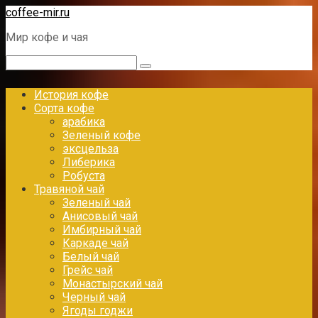
Перейти
coffee-mir.ru
к
Мир кофе и чая
контенту
Поиск:
История кофе
Сорта кофе
арабика
Зеленый кофе
эксцельза
Либерика
Робуста
Травяной чай
Зеленый чай
Анисовый чай
Имбирный чай
Каркаде чай
Белый чай
Грейс чай
Монастырский чай
Черный чай
Ягоды годжи