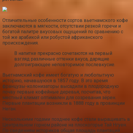
Отличительные особенности сортов вьетнамского кофе
заключаются в мягкости, отсутствии резкой горечи и
богатой палитре вкусовых ощущений по сравнению с
той же арабикой или робустой африканского
происхождения.
В напитке прекрасно сочетаются на первый
взгляд различные оттенки вкуса, дарящие
долгоиграющее неповторимое послевкусие.
Вьетнамский кофе имеет богатую и любопытную
историю, начавшуюся в 1857 году. В это время
французы-колонизаторы высадили в плодородную
почву первые кофейные деревья, посчитав, что
местный климат оптимален для созревания зёрен.
Первые плантации возникли в 1888 году в провинции
Неган.
Несколькими годами позднее кофе стали выращивать в
Центральном горном районе на плоскогорье Тай Нгуен.
По сведениям историков общая площадь плантаций