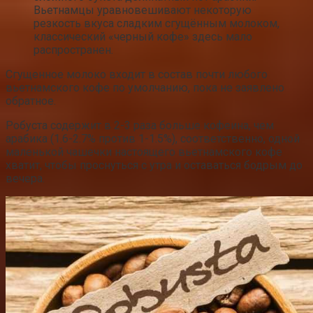
Вьетнамцы уравновешивают некоторую
резкость вкуса сладким сгущённым молоком,
классический «черный кофе» здесь мало
распространен.
Сгущенное молоко входит в состав почти любого
вьетнамского кофе по умолчанию, пока не заявлено
обратное.
Робуста содержит в 2-3 раза больше кофеина, чем
арабика (1.6-2.7% против 1-1.5%), соответственно, одной
маленькой чашечки настоящего вьетнамского кофе
хватит, чтобы проснуться с утра и оставаться бодрым до
вечера.