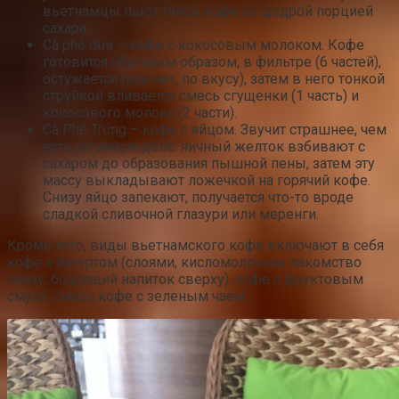
вьетнамцы пьют такой кофе со щедрой порцией
сахара.
Cà phê dừa – кофе с кокосовым молоком. Кофе
готовится обычным образом, в фильтре (6 частей),
остужается (или нет, по вкусу), затем в него тонкой
струйкой вливается смесь сгущенки (1 часть) и
кокосового молока (2 части).
Cà Phê Trứng – кофе с яйцом. Звучит страшнее, чем
есть на самом деле: яичный желток взбивают с
сахаром до образования пышной пены, затем эту
массу выкладывают ложечкой на горячий кофе.
Снизу яйцо запекают, получается что-то вроде
сладкой сливочной глазури или меренги.
Кроме того, виды вьетнамского кофе включают в себя
кофе с йогуртом (слоями, кисломолочное лакомство
снизу, бодрящий напиток сверху), кофе с фруктовым
смузи, смесь кофе с зеленым чаем.