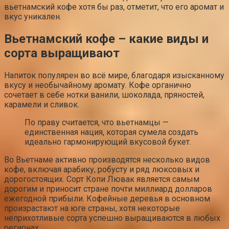
вьетнамский кофе хотя бы раз, отметит, что его аромат и
вкус уникален.
Вьетнамский кофе – какие виды и
сорта выращивают
Напиток популярен во всё мире, благодаря изысканному
вкусу и необычайному аромату. Кофе органично
сочетает в себе нотки ванили, шоколада, пряностей,
карамели и сливок.
По праву считается, что вьетнамцы —
единственная нация, которая сумела создать
идеально гармонирующий вкусовой букет.
Во Вьетнаме активно производятся несколько видов
кофе, включая арабику, робусту и ряд люксовых и
дорогостоящих. Сорт Копи Лювак является самым
дорогим и приносит стране почти миллиард долларов
ежегодной прибыли. Кофейные деревья в основном
произрастают на юге страны, хотя некоторые
неприхотливые сорта успешно выращиваются в любых
регионах.