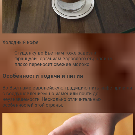
Холодный кофе
Сгущенку во Вьетнам тоже завезли
французы: организм взрослого европейца
плохо переносит свежее молоко.
Особенности подачи и пития
Во Вьетнаме европейскую традицию пить кофе приняли
с воодушевлением, но изменили почти до
неузнаваемости. Несколько отличительных
особенностей этой страны: