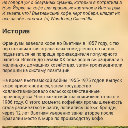
не говоря уж о безумных суммах, которые я потратила в
Нью-Йорке на кофе для красивых картинок в Инстаграм.
И знаете, что? Вьетнамский кофе, черт побери, кладет их
все на обе лопатки. (с) Wandering Casiedilla
История
Французы завезли кофе во Вьетнам в 1857 году, с тех
пор эта азиатская страна начала медленно, но верно
подвизаться на поприще производителя популярного
напитка. Вплоть до начала XX века зерна выращивали в
маленьких домашних хозяйствах, затем производители
перешли на систему плантаций.
На время вьетнамской войны 1955-1975 годов выпуск
кофе приостановился, затем государство
коллективизировало сельскохозяйственные
производства. Частные хозяйства появились только в
1986 году. С этого момента кофейная промышленность
стала развиваться и расти, появились новые бренды,
через 12 лет Вьетнам уверенно занял второе после
Бразилии место в мире по производству кофе.