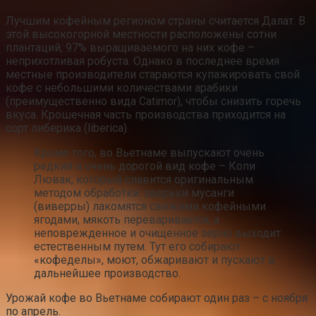
Лучшим кофейным регионом страны считается Далат. В
этой высокогорной местности расположены сотни
плантаций, 97% выращиваемого на них кофе –
неприхотливая робуста. Однако в последнее время
местные производители стараются купажировать свой
кофе с небольшими количествами арабики
(преимущественно вида Catimor), чтобы снизить горечь
вкуса. Крошечная часть производства приходится на
сорт либерика (liberica).
Кроме того, во Вьетнаме выпускают очень
редкий и очень дорогой вид кофе – Копи
Лювак, который славится оригинальным
методом обработки: зверьки мусанги
(виверры) лакомятся свежими кофейными
ягодами, мякоть переваривается, а
неповрежденное и очищенное зерно выходит
естественным путем. Тут его собирают
«кофеделы», моют, обжаривают и пускают в
дальнейшее производство.
Урожай кофе во Вьетнаме собирают один раз – с ноября
по апрель.