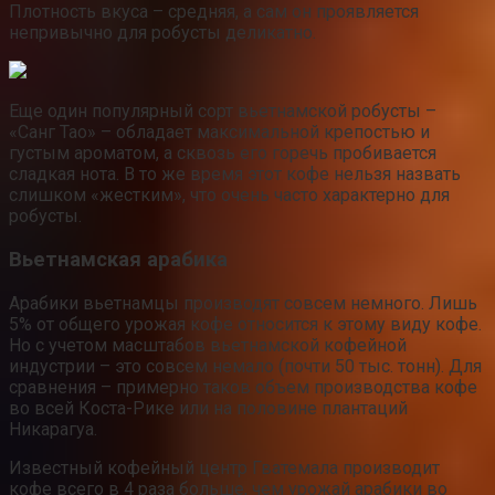
Плотность вкуса – средняя, а сам он проявляется
непривычно для робусты деликатно.
Еще один популярный сорт вьетнамской робусты –
«Санг Тао» – обладает максимальной крепостью и
густым ароматом, а сквозь его горечь пробивается
сладкая нота. В то же время этот кофе нельзя назвать
слишком «жестким», что очень часто характерно для
робусты.
Вьетнамская арабика
Арабики вьетнамцы производят совсем немного. Лишь
5% от общего урожая кофе относится к этому виду кофе.
Но с учетом масштабов вьетнамской кофейной
индустрии – это совсем немало (почти 50 тыс. тонн). Для
сравнения – примерно таков объем производства кофе
во всей Коста-Рике или на половине плантаций
Никарагуа.
Известный кофейный центр Гватемала производит
кофе всего в 4 раза больше, чем урожай арабики во