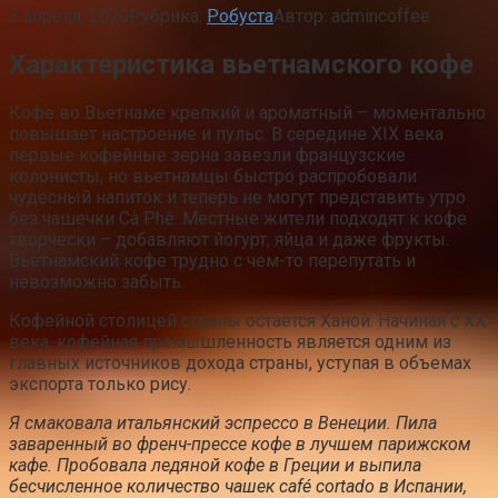
3 апреля, 2020
Рубрика:
Робуста
Автор:
admincoffee
Характеристика вьетнамского кофе
Кофе во Вьетнаме крепкий и ароматный – моментально
повышает настроение и пульс. В середине XIX века
первые кофейные зерна завезли французские
колонисты, но вьетнамцы быстро распробовали
чудесный напиток и теперь не могут представить утро
без чашечки Cà Phê. Местные жители подходят к кофе
творчески – добавляют йогурт, яйца и даже фрукты.
Вьетнамский кофе трудно с чем-то перепутать и
невозможно забыть.
Кофейной столицей страны остается Ханой. Начиная с XX
века, кофейная промышленность является одним из
главных источников дохода страны, уступая в объемах
экспорта только рису.
Я смаковала итальянский эспрессо в Венеции. Пила
заваренный во френч-прессе кофе в лучшем парижском
кафе. Пробовала ледяной кофе в Греции и выпила
бесчисленное количество чашек café cortado в Испании,