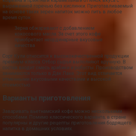
кофеина и приятный карамельный оттенок вкуса с
выраженной горечью без кислинки. Приготавливаемый
на основе таких зерен напиток можно пить в любое
время суток.
Зерна обжаривают с добавлением
кокосового масла. За счет этого кофе
приобретает неординарные вкусовые
качества
Сорт Кули относится к высококачественной продукции
премиум-класса. Отбор сырья выполняют вручную. В
состав входит смесь арабики и робусты. Производством
занимаются только в Дак Лаке. Этот вид отличается
отменными вкусовыми качествами и высокой
стоимостью.
Варианты приготовления
Заваривать вьетнамский кофе можно несколькими
способами. Помимо классического варианта, в стране
популярны и другие рецепты приготовления бодрящего
напитка в домашних условиях.