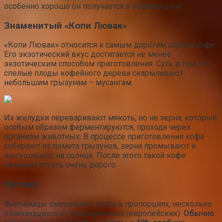
особенно хорошо он получается в кофемашине.
Знаменитый «Копи Лювак»
«Копи Лювак» относится к самым дорогим сортам кофе.
Его экзотический вкус достигается не менее
экзотическим способом приготовления. Суть в том, что
спелые плоды кофейного дерева скармливают
небольшим грызунам – мусангам.
Их желудки переваривают мякоть, но не зерна, которые
особым образом ферментируются, проходя через
организм животных. В процессе приготовления кофе
собирают из помета грызунов, зерна промывают и
высушивают на солнце. После этого такой кофе
начинает стоить очень дорого.
Купажи
Вьетнамцы смешивают сорта в пропорциях, несколько
отличающихся от традиционных (европейских).
Обычно