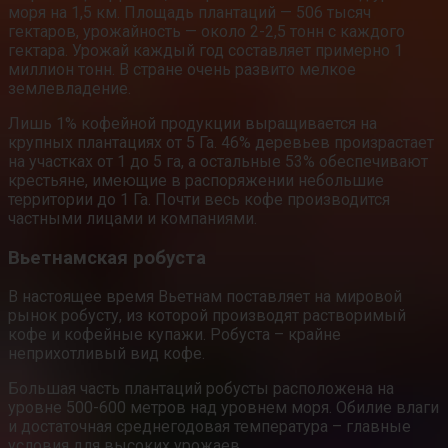
моря на 1,5 км. Площадь плантаций — 506 тысяч
гектаров, урожайность — около 2-2,5 тонн с каждого
гектара. Урожай каждый год составляет примерно 1
миллион тонн. В стране очень развито мелкое
землевладение.
Лишь 1% кофейной продукции выращивается на
крупных плантациях от 5 Га. 46% деревьев произрастает
на участках от 1 до 5 га, а остальные 53% обеспечивают
крестьяне, имеющие в распоряжении небольшие
территории до 1 Га. Почти весь кофе производится
частными лицами и компаниями.
Вьетнамская робуста
В настоящее время Вьетнам поставляет на мировой
рынок робусту, из которой производят растворимый
кофе и кофейные купажи. Робуста – крайне
неприхотливый вид кофе.
Большая часть плантаций робусты расположена на
уровне 500-600 метров над уровнем моря. Обилие влаги
и достаточная среднегодовая температура – главные
условия для высоких урожаев.