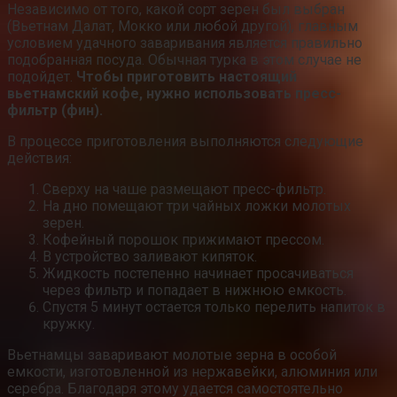
Независимо от того, какой сорт зерен был выбран
(Вьетнам Далат, Мокко или любой другой), главным
условием удачного заваривания является правильно
подобранная посуда. Обычная турка в этом случае не
подойдет.
Чтобы приготовить настоящий
вьетнамский кофе, нужно использовать пресс-
фильтр (фин).
В процессе приготовления выполняются следующие
действия:
Сверху на чаше размещают пресс-фильтр.
На дно помещают три чайных ложки молотых
зерен.
Кофейный порошок прижимают прессом.
В устройство заливают кипяток.
Жидкость постепенно начинает просачиваться
через фильтр и попадает в нижнюю емкость.
Спустя 5 минут остается только перелить напиток в
кружку.
Вьетнамцы заваривают молотые зерна в особой
емкости, изготовленной из нержавейки, алюминия или
серебра. Благодаря этому удается самостоятельно