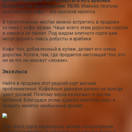
купажи содержат 60% робусты и 40% арабики.
Встречается соотношение 70/30.
Именно поэтому
вьетнамский кофе – это крепкий напиток.
В туристических местах можно встретить в продаже
купажи с кофе лювак. Чаще всего этим дорогим сортом
в смеси и не пахнет. Под видом элитного сорта вам
могут всучить смесь робусты и арабики.
Кофе Чон, добавленный в купаж, делает его очень
дорогим. Кстати, там, где продаётся настоящий Чон, его
ни за что не назовут «лювак».
Эксельса
Найти в продаже этот редкий сорт весьма
проблематично. Кофейные деревья далеко не всегда
дают урожай. Поэтому зерна включают в состав
купажей. Благодаря этому удается смягчить вкус и
придать напитку необычный аромат.
Для этого сорта характерны низкая концентрация