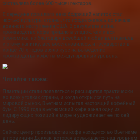
составляла более 600 тысяч гектаров.
В середине прошлого века бодрящий напиток стал
частью культуры страны, что продолжалось до начала
военного наступления США. В результате войны
производство кофе пришло в упадок, как и вся
экономика, но благодаря всеобщей любви вьетнамцев
к этому напитку, всё восстановилось, и государство в
конце 70-х годов взяло курс на выведение
производства кофе на международный уровень.
Читайте также:
Плантации стали появляться и расширятся практически
во всех уголках страны, и когда открылся путь на
мировой рынок, Вьетнам испытал настоящий кофейный
бум. С 1996 года вьетнамский кофе занял одну из
лидирующих позиций в мире и удерживает её по сей
день.
Сейчас центр производства кофе находится во Вьетнаме
в провинции Даклак, которая возвышается над уровнем