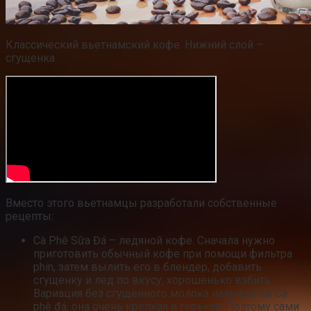
Классический вьетнамский кофе. Нижний слой –
сгущенка
Вместо этого вьетнамцы разработали собственные
рецепты:
Cà Phê Sữa Đá – ледяной кофе. Сначала нужно
приготовить обычный кофе при помощи фильтра
phin, затем вылить его в блендер, добавить
сгущенку и лед по вкусу, хорошенько взбить.
Вариация без сгущённого молока называется Cà
phê đá, она очень крепкая и горькая. Поэтому сами