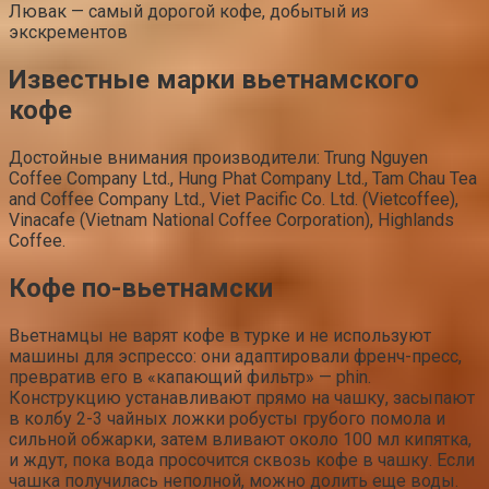
Лювак — самый дорогой кофе, добытый из
экскрементов
Известные марки вьетнамского
кофе
Достойные внимания производители: Trung Nguyen
Coffee Company Ltd., Hung Phat Company Ltd., Tam Chau Tea
and Coffee Company Ltd., Viet Pacific Co. Ltd. (Vietcoffee),
Vinacafe (Vietnam National Coffee Corporation), Highlands
Coffee.
Кофе по-вьетнамски
Вьетнамцы не варят кофе в турке и не используют
машины для эспрессо: они адаптировали френч-пресс,
превратив его в «капающий фильтр» — phin.
Конструкцию устанавливают прямо на чашку, засыпают
в колбу 2-3 чайных ложки робусты грубого помола и
сильной обжарки, затем вливают около 100 мл кипятка,
и ждут, пока вода просочится сквозь кофе в чашку. Если
чашка получилась неполной, можно долить еще воды.