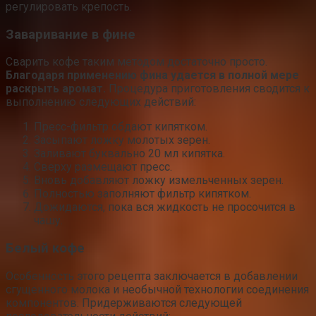
регулировать крепость.
Заваривание в фине
Сварить кофе таким методом достаточно просто.
Благодаря применению фина удается в полной мере
раскрыть аромат.
Процедура приготовления сводится к
выполнению следующих действий:
Пресс-фильтр обдают кипятком.
Засыпают ложку молотых зерен.
Заливают буквально 20 мл кипятка.
Сверху размещают пресс.
Вновь добавляют ложку измельченных зерен.
Полностью заполняют фильтр кипятком.
Дожидаются, пока вся жидкость не просочится в
чашу.
Белый кофе
Особенность этого рецепта заключается в добавлении
сгущенного молока и необычной технологии соединения
компонентов. Придерживаются следующей