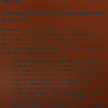
(видео)
Применение дерезы обыкновенной в
медицине
Необычайный растительный продукт издревле
используются в традиционной медицине азиатских
стран и кулинарии. Целебные плоды включат в состав
различных блюд и напитков. Ежедневно не
рекомендуется употреблять более 30 г сухого продукта.
Способы применения ягод в пищу:
Кушать ягодки в сухом виде трижды в день.
Отвар плодов.
1 столовую ложку ягод заварить в
горячей воде (300 мл) и томить на небольшом огне
в течение 10 минут. Снять и настоять 1 час. Затем
процедить и долить кипяченой водой до
первоначального объема. Ягоды, оставшиеся после
фильтрации, можно съесть.
Отвар коры корней.
Соединить десертную ложку
сухого продукта с кипяченой водой (300 мл) и
сварить в течение 10 минут. Спустя час процедить и
добавить кипяченую воду, чтобы получить 300 мл.