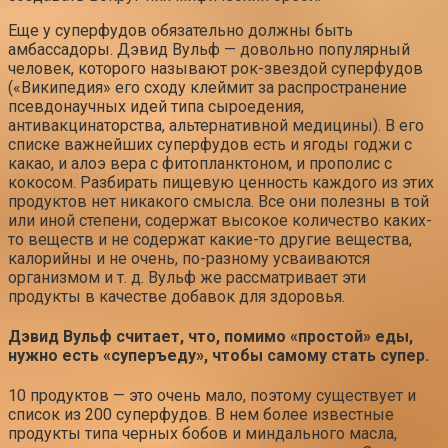
Еще у суперфудов обязательно должны быть
амбассадоры. Дэвид Вульф — довольно популярный
человек, которого называют рок-звездой суперфудов
(«Википедия» его сходу клеймит за распространение
псевдонаучных идей типа сыроедения,
антивакцинаторства, альтернативной медицины). В его
списке важнейших суперфудов есть и ягоды годжи с
какао, и алоэ вера с фитопланктоном, и прополис с
кокосом. Разбирать пищевую ценность каждого из этих
продуктов нет никакого смысла. Все они полезны в той
или иной степени, содержат высокое количество каких-
то веществ и не содержат какие-то другие вещества,
калорийны и не очень, по-разному усваиваются
организмом и т. д. Вульф же рассматривает эти
продукты в качестве добавок для здоровья.
Дэвид Вульф считает, что, помимо «простой» еды,
нужно есть «суперъеду», чтобы самому стать супер.
10 продуктов — это очень мало, поэтому существует и
список из 200 суперфудов. В нем более известные
продукты типа черных бобов и миндального масла,