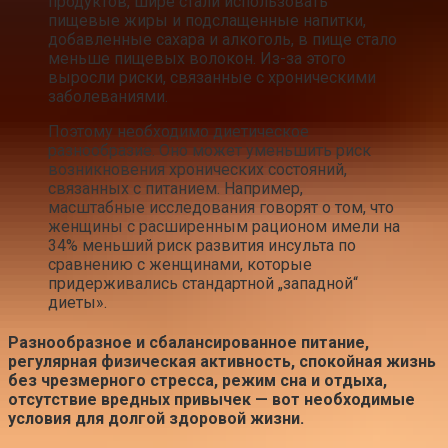
продуктов, шире стали использовать
пищевые жиры и подслащенные напитки,
добавленные сахара и алкоголь, в пище стало
меньше пищевых волокон. Из-за этого
выросли риски, связанные с хроническими
заболеваниями.
Поэтому необходимо диетическое
разнообразие. Оно может уменьшить риск
возникновения хронических состояний,
связанных с питанием. Например,
масштабные исследования говорят о том, что
женщины с расширенным рационом имели на
34% меньший риск развития инсульта по
сравнению с женщинами, которые
придерживались стандартной „западной“
диеты».
Разнообразное и сбалансированное питание,
регулярная физическая активность, спокойная жизнь
без чрезмерного стресса, режим сна и отдыха,
отсутствие вредных привычек — вот необходимые
условия для долгой здоровой жизни.