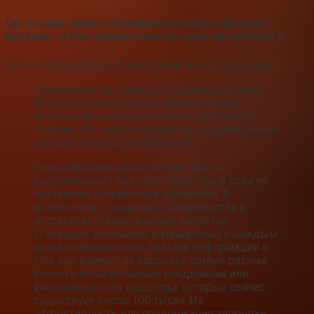
Организму нужно максимально разнообразное
питание, чтобы удовлетворить свои потребности.
Врач-исследователь Павел Хаснулин рассказывает:
«Всемирная организация здравоохранения
(ВОЗ) называет принцип разнообразия
неотъемлемым компонентом здорового
питания, это подтверждают все региональные
и национальные руководства.
Разнообразная диета, скорее всего,
удовлетворяет как известные, так и пока не
изученные потребности организма. В
дополнение к знаниям о потребностях в
нутриентах (белке, жирных кислотах,
углеводах, витаминах и минералах) с каждым
днем появляется всё больше информации о
том, как влияют на здоровье самые разные
биологически активные соединения или
фитохимические вещества, которых сейчас
существует около 100 тысяч. Их
эффективность для поддержания здоровья,