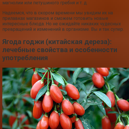
магнолии или петушиного гребня и т. д.
Надеемся, что в скором времени мы увидим их на
прилавках магазинов и сможем готовить новые
интересные блюда. Но не ожидайте никаких чудесных
превращений и изменений в организме. Вы и так супер.
Ягода годжи (китайская дереза):
лечебные свойства и особенности
употребления