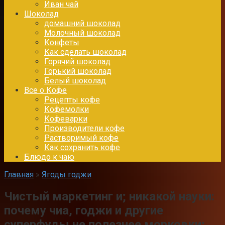
Иван чай
Шоколад
домашний шоколад
Молочный шоколад
Конфеты
Как сделать шоколад
Горячий шоколад
Горький шоколад
Белый шоколад
Все о Кофе
Рецепты кофе
Кофемолки
Кофеварки
Производители кофе
Растворимый кофе
Как сохранить кофе
Блюдо к чаю
Главная
»
Ягоды годжи
Чистый маркетинг и; никакой науки:
почему чиа, годжи и другие
суперфуды не полезнее морковки;