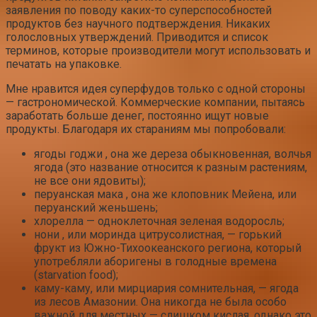
заявления по поводу каких-то суперспособностей
продуктов без научного подтверждения. Никаких
голословных утверждений. Приводится и список
терминов, которые производители могут использовать и
печатать на упаковке.
Мне нравится идея суперфудов только с одной стороны
— гастрономической. Коммерческие компании, пытаясь
заработать больше денег, постоянно ищут новые
продукты. Благодаря их стараниям мы попробовали:
ягоды годжи , она же дереза обыкновенная, волчья
ягода (это название относится к разным растениям,
не все они ядовиты);
перуанская мака , она же клоповник Мейена, или
перуанский женьшень;
хлорелла — одноклеточная зеленая водоросль;
нони , или моринда цитрусолистная, — горький
фрукт из Южно-Тихоокеанского региона, который
употребляли аборигены в голодные времена
(starvation food);
каму-каму, или мирциария сомнительная, — ягода
из лесов Амазонии. Она никогда не была особо
важной для местных — слишком кислая, однако это