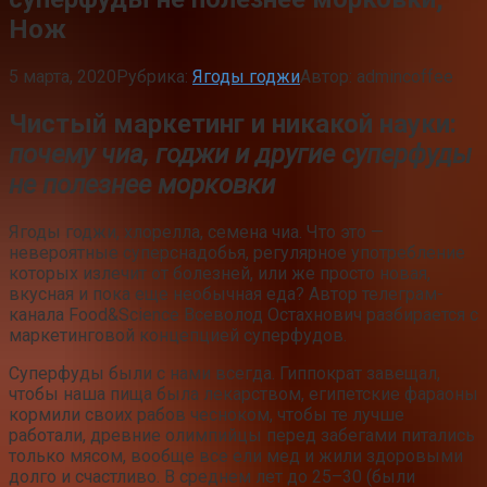
Нож
5 марта, 2020
Рубрика:
Ягоды годжи
Автор:
admincoffee
Чистый маркетинг и никакой науки:
почему чиа, годжи и другие суперфуды
не полезнее морковки
Ягоды годжи, хлорелла, семена чиа. Что это —
невероятные суперснадобья, регулярное употребление
которых излечит от болезней, или же просто новая,
вкусная и пока еще необычная еда? Автор телеграм-
канала Food&Science Всеволод Остахнович разбирается с
маркетинговой концепцией суперфудов.
Суперфуды были с нами всегда. Гиппократ завещал,
чтобы наша пища была лекарством, египетские фараоны
кормили своих рабов чесноком, чтобы те лучше
работали, древние олимпийцы перед забегами питались
только мясом, вообще все ели мед и жили здоровыми
долго и счастливо. В среднем лет до 25–30 (были