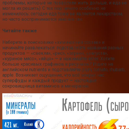
проблемы, которые не позволяли жить дольше, и еда не
могла их решить). С тех пор ничего особенно не
изменилось: сегодня еда тоже не является лекарством,
но часто воспринимается именно так.
Читайте также
Наберите в поисковике «химический состав» и
начинайте развлекаться: подставляйте названия разных
продуктов — «свекла», «рис», «зерно», «капуста»,
«куриное мясо», «яйцо» — и нажимайте enter. Хотите
больше красивых графиков и рисунков? Ищите на
английском nutrients и подставляйте plum, tomato, rhubarb,
apple. Возникает ощущение, что всё вокруг нас
суперфуды и каждый продукт — настоящая
сокровищница витаминов и минералов.