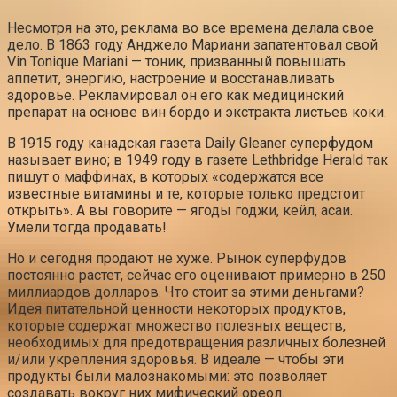
Несмотря на это, реклама во все времена делала свое
дело. В 1863 году Анджело Мариани запатентовал свой
Vin Tonique Mariani — тоник, призванный повышать
аппетит, энергию, настроение и восстанавливать
здоровье. Рекламировал он его как медицинский
препарат на основе вин бордо и экстракта листьев коки.
В 1915 году канадская газета Daily Gleaner суперфудом
называет вино; в 1949 году в газете Lethbridge Herald так
пишут о маффинах, в которых «содержатся все
известные витамины и те, которые только предстоит
открыть». А вы говорите — ягоды годжи, кейл, асаи.
Умели тогда продавать!
Но и сегодня продают не хуже. Рынок суперфудов
постоянно растет, сейчас его оценивают примерно в 250
миллиардов долларов. Что стоит за этими деньгами?
Идея питательной ценности некоторых продуктов,
которые содержат множество полезных веществ,
необходимых для предотвращения различных болезней
и/или укрепления здоровья. В идеале — чтобы эти
продукты были малознакомыми: это позволяет
создавать вокруг них мифический ореол.