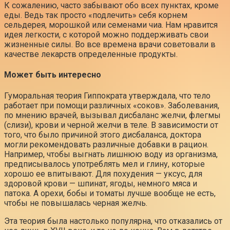
К сожалению, часто забывают обо всех пунктах, кроме
еды. Ведь так просто «подлечить» себя корнем
сельдерея, морошкой или семенами чиа. Нам нравится
идея легкости, с которой можно поддерживать свои
жизненные силы. Во все времена врачи советовали в
качестве лекарств определенные продукты.
Может быть интересно
Гуморальная теория Гиппократа утверждала, что тело
работает при помощи различных «соков». Заболевания,
по мнению врачей, вызывал дисбаланс желчи, флегмы
(слизи), крови и черной желчи в теле. В зависимости от
того, что было причиной этого дисбаланса, доктора
могли рекомендовать различные добавки в рацион.
Например, чтобы выгнать лишнюю воду из организма,
предписывалось употреблять мел и глину, которые
хорошо ее впитывают. Для похудения — уксус, для
здоровой крови — шпинат, ягоды, немного мяса и
патока. А орехи, бобы и томаты лучше вообще не есть,
чтобы не повышалась черная желчь.
Эта теория была настолько популярна, что отказались от