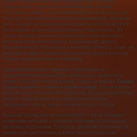
В дикой природе растение произрастает в Китае,
предпочитает селиться на гималайских склонах.
Поскольку климат, установившийся на предгорьях, не
подходит для промышленного выращивания, основная
часть продукта, предлагаемая рынком, культивируется
на соседних сельскохозяйственных территориях. Из
более четырех десятков разновидностей растения с
научным названием дереза, выращивают дерезу
обыкновенную. Поскольку она неприхотлива в уходе, ее
разводят в Африке, азиатских странах, средней полосе
России, горнам Кавказе и Украине.
Продолговатая ярко-красная ягода является
представителем семейства пасленовых, известных
своей токсичностью, например, белена и дурман.
Плоды
годжи ядовиты только в свежем виде.
После сушки
их можно употреблять без опасения. Высушенные ягоды
имеют сладкий вкус и, по мнению некоторых,
напоминают изюм, курагу либо малину и паслен.
Высокий кустарник, достигающий 3 – 3,5 м, обладает
колючими ветками и тонкими стеблями, усыпанными
мелкими листочками. В период цветения покрывается
лиловыми цветочками, а затем продолговатыми