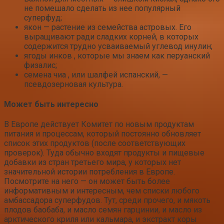
не помешало сделать из нее популярный
суперфуд;
якон — растение из семейства астровых. Его
выращивают ради сладких корней, в которых
содержится трудно усваиваемый углевод инулин;
ягоды инков , которые мы знаем как перуанский
физалис;
семена чиа , или шалфей испанский, —
псевдозерновая культура.
Может быть интересно
В Европе действует Комитет по новым продуктам
питания и процессам, который постоянно обновляет
список этих продуктов (после соответствующих
проверок). Туда обычно входят продукты и пищевые
добавки из стран третьего мира, у которых нет
значительной истории потребления в Европе.
Посмотрите на него — он может быть более
информативным и интересным, чем списки любого
амбассадора суперфудов. Тут, среди прочего, и мякоть
плодов баобаба, и масло семян гарцинии, и масло из
арктического криля или кальмара, и экстракт коры