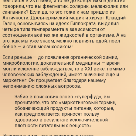
нее лишь в XVII веке, и то не до конца. Вам в детстве
говорили, что вы флегматик, холерик, меланхолик или
сангвиник? Если да, то это тоже к нам пришло из
Античности. Древнеримский медик и хирург Клавдий
Гален, основываясь на идеях Гиппократа, выделил
четыре типа темперамента в зависимости от
соотношения всё тех же жидкостей в организме. А на
это, как мы уже знаем, можно повлиять едой: поел
бобов — и стал меланхоликом!
Если раньше — до появления органической химии,
микробиологии, доказательной медицины — врачи
могли искренне заблуждаться, то в XXI веке, помимо
человеческих заблуждений, имеет значение еще и
маркетинг. Он процветает благодаря нашему
непониманию сложных вопросов.
Забив в поисковик слово «суперфуд», вы
прочитаете, что это «маркетинговый термин,
обозначающий продукты питания, которые,
как предполагается, приносят пользу
здоровью в результате исключительной
плотности питательных веществ».