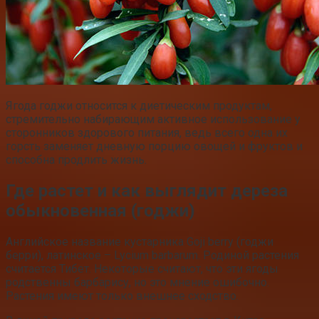
Ягода годжи относится к диетическим продуктам,
стремительно набирающим активное использование у
сторонников здорового питания, ведь всего одна их
горсть заменяет дневную порцию овощей и фруктов и
способна продлить жизнь.
Где растет и как выглядит дереза
обыкновенная (годжи)
Английское название кустарника Goji berry (годжи
берри), латинское – Lycium barbarum. Родиной растения
считается Тибет. Некоторые считают, что эти ягоды
родственны барбарису, но это мнение ошибочно.
Растения имеют только внешнее сходство.