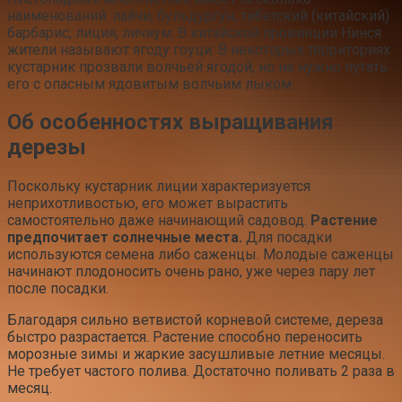
наименований: лайчи, бульдургун, тибетский (китайский)
барбарис, лиция, личиум. В китайской провинции Нинся
жители называют ягоду гоуци. В некоторых территориях
кустарник прозвали волчьей ягодой, но не нужно путать
его с опасным ядовитым волчьим лыком.
Об особенностях выращивания
дерезы
Поскольку кустарник лиции характеризуется
неприхотливостью, его может вырастить
самостоятельно даже начинающий садовод.
Растение
предпочитает солнечные места.
Для посадки
используются семена либо саженцы. Молодые саженцы
начинают плодоносить очень рано, уже через пару лет
после посадки.
Благодаря сильно ветвистой корневой системе, дереза
быстро разрастается. Растение способно переносить
морозные зимы и жаркие засушливые летние месяцы.
Не требует частого полива. Достаточно поливать 2 раза в
месяц.