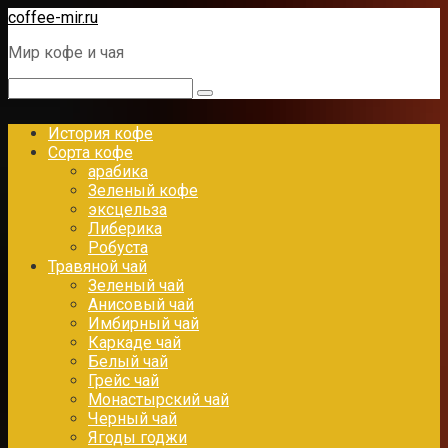
Перейти
coffee-mir.ru
к
Мир кофе и чая
контенту
Поиск:
История кофе
Сорта кофе
арабика
Зеленый кофе
эксцельза
Либерика
Робуста
Травяной чай
Зеленый чай
Анисовый чай
Имбирный чай
Каркаде чай
Белый чай
Грейс чай
Монастырский чай
Черный чай
Ягоды годжи