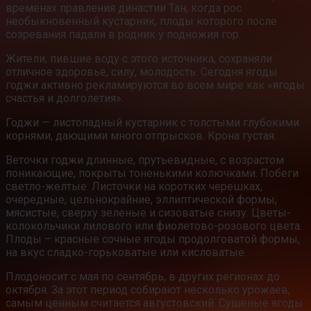
временах правления династии Тан, когда рос
необыкновенный кустарник, плоды которого после
созревания падали в родник у подножия гор.
Жители, пившие воду с этого источника, сохраняли
отличное здоровье, силу, молодость. Сегодня ягоды
годжи активно рекламируются во всем мире как «ягоды
счастья и долголетия».
Годжи — листопадный кустарник с толстыми глубокими
корнями, дающими много отпрысков. Крона густая.
Веточки годжи длинные, прутьевидные, с возрастом
поникающие, покрыты тоненькими колючками. Побеги
светло-желтые. Листочки на коротких черешках,
очередные, цельнокрайние, эллиптической формы,
мясистые, сверху зеленые и сизоватые снизу. Цветы-
колокольчики лилового или фиолетово-розового цвета.
Плоды – красные сочные ягоды продолговатой формы,
на вкус сладко-горьковатые или кисловатые.
Плодоносит с мая по сентябрь, в других регионах до
октября. За этот период собирают несколько урожаев,
самым ценным считается августовский. Сушеные ягоды