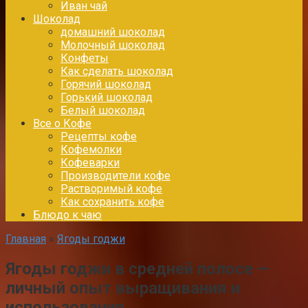
Иван чай
Шоколад
домашний шоколад
Молочный шоколад
Конфеты
Как сделать шоколад
Горячий шоколад
Горький шоколад
Белый шоколад
Все о Кофе
Рецепты кофе
Кофемолки
Кофеварки
Производители кофе
Растворимый кофе
Как сохранить кофе
Блюдо к чаю
Главная
»
Ягоды годжи
Ягоды годжи в средней полосе —
личный опыт выращивания и
использования