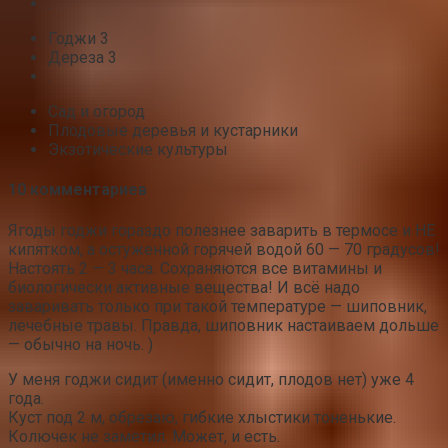
.
Годжи 3
Дереза 3
.
Сад и огород
Плодовые деревья и кустарники
Экзотические культуры
10 комментариев
Ягоды годжи гораздо полезнее заварить в термосе и НЕ
кипятком, а остуженной горячей водой 60 — 70 градусов!
Настоять 2 — 3 часа. Сохраняются все витамины и
биологически активные вещества! И всё надо
заваривать только при такой температуре — шиповник,
лечебные травы. Правда, шиповник настаиваем дольше
— обычно на ночь. )
У меня годжи сидит (именно сидит, плодов нет) уже 4
года.
Куст под 2 м, обрезаю, гибкие хлыстики тоненькие.
Колючек не заметил. Может, и есть.