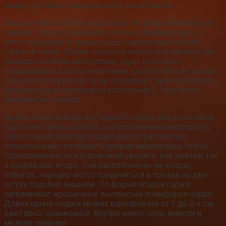
между кустами в каждом ряду около метра.
Какого-либо особого ухода годжи в средней полосе не
требует. Хотя кусты можно стричь и формировать, я
этого не делаю, а только лишь подвязываю гибкие
стебли к опоре. Полив осуществляется регулярный при
помощи системы автополива, грунт довольно
плодородный и дополнительных удобрений я не вношу.
Что касается поросли, то за это время у меня появилось
пара молодых кустиков на расстоянии 2-3 метра от
материнских кустов.
Цветут взрослые кусты годжи с начала мая до октября
(цветение прекращается с наступлением заморозков).
Таким образом, ягоды годжи имеют растянутое
плодоношение и собирать урожай можно весь сезон.
Одновременно на кусте можно увидеть, как цветки, так
и созревшие ягоды. Они расположены на концах
побегов, нередко могут соединяться в грозди по две
штуки подобно вишням. По форме ягодки годжи
напоминают крошечные вытянутые помидорки черри.
Длина одной ягодки может варьировать от 1 до 3-х см,
цвет ярко-оранжевый. Внутри много сока, мякоти и
мелких семечек.