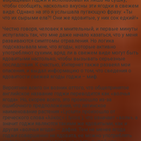
чтобы сообщить, насколько вкусны эти ягодки в свежем
виде. Однако на это я услышала пугающую фразу: «Ты
что их сырыми ела?! Они же ядовитые, у них сок едкий!»
Честно говоря, человек я мнительный, и первые минуты
испугалась так, что мне даже начало казаться, что у меня
развиваются симптомы отравления. Но логика
подсказывала мне, что ягоды, которые активно
употребляют сухими, вряд ли в свежем виде могут быть
ядовитыми настолько, чтобы вызывать серьезные
последствия. К счастью, Интернет также развеял мои
опасения, и выдал информацию о том, что сведения о
ядовитости свежей ягоды годжи – миф.
Вероятнее всего он возник оттого, что общепринятое
английское название годжи переводится как «волчья
ягода». Но, скорее всего, это произошло из-за
ошибочного предположения, что латинское
наименование растения «Lycium» произошло от
греческого слова «λύκος» ( lycos ), что означает «волк», а
значит годжи являются такими же ядовитыми, как и
другая «волчья ягода» — дафна. Тем не менее ягода
годжи совершенно не ядовита, ее можно употреблять