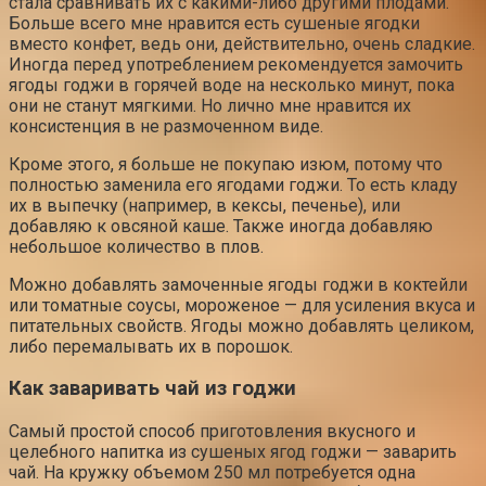
стала сравнивать их с какими-либо другими плодами.
Больше всего мне нравится есть сушеные ягодки
вместо конфет, ведь они, действительно, очень сладкие.
Иногда перед употреблением рекомендуется замочить
ягоды годжи в горячей воде на несколько минут, пока
они не станут мягкими. Но лично мне нравится их
консистенция в не размоченном виде.
Кроме этого, я больше не покупаю изюм, потому что
полностью заменила его ягодами годжи. То есть кладу
их в выпечку (например, в кексы, печенье), или
добавляю к овсяной каше. Также иногда добавляю
небольшое количество в плов.
Можно добавлять замоченные ягоды годжи в коктейли
или томатные соусы, мороженое — для усиления вкуса и
питательных свойств. Ягоды можно добавлять целиком,
либо перемалывать их в порошок.
Как заваривать чай из годжи
Самый простой способ приготовления вкусного и
целебного напитка из сушеных ягод годжи — заварить
чай. На кружку объемом 250 мл потребуется одна