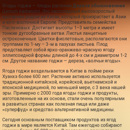
Ягоды годжи — плоды растения
Дереза обыкновенная
(
Lycium barbarum
). Это листопадный высокорослый
кустарник родом из Китая, который произрастает в Азии
и юго-восточной Европе. Представитель семейства
Пасленовых. Достигает высоты 1–3 метра и имеет
тонкие дугообразные ветви. Листья ланцетные
остроконечные. Цветки фиолетовые, располагаются они
группами по 1-му – 3-м в пазухах листьев. Плод
представляет собой ярко-оранжево-красную ягоду
эллипсоидной формы длиной до 4-х см и диаметром 1-2
см. Другое название годжи — дереза, «волчьи ягоды».
Ягода годжи возделывается в Китае в пойме реки
Хуанхэ более 600 лет. Растение активно используется
традиционной китайской, корейской, вьетнамской и
японской медициной, по меньшей мере, с 3 века нашей
эры. Примерно с 2000 года ягоды годжи и продукты,
изготовленные на их основе, стали очень популярными
в развитых странах как полезная пища или даже
«суперфуд» и средство альтернативной медицины.
Сегодня основным поставщиком продуктов из ягод
годжи в мире является Китай. Там ежегодно собирают