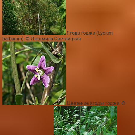
Ягода годжи (Lycium
barbarum). © Людмила Светлицкая
Цветение ягоды годжи. ©