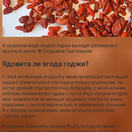
В сушеном виде ягодки годжи выходят размером с
крупный изюм. © Людмила Светлицкая
Ядовита ли ягода годжи?
С этой необычной ягодкой у меня произошел настоящий
курьез. Изначально я ела годжи только сушеными. Но
когда урожай стал достаточно большим, у меня возник
соблазн полакомится годжи с куста. Вкус свежих ягодок
мне понравился не меньше сушеных, они были очень
сладкими, с легкой терпкостью, и невероятно сочными.
Я с трудом остановилась, пока не съела несколько
горсток годжи.
Я решила позвонить своему брату, который также
выращивал годжи и использовал их лишь на сушку,