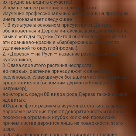
их трудно выводить с участка).
И тем не менее растение это любопытно.
Изучение профессиональных источников на просторах
инета показывает следующее:
1. В культуре в основном присутствуют Дереза
обыкновенная и Дереза китайская, дающие именно те
самые «ягоды годжи» (то-то я обратила внимание, что
эти оранжево-красные «барбарисинки» бывают то
удлинённой то округлой формы);
2. «Дереза» — на Руси — название разных колючих
кустарников;
3. Слава ядовитого растения неспроста:
во-первых, растение принадлежит к семейству
паслёновых, славящемуся большим числом ядовитых
представителей (вспомним дурман и беладонну,
например),
во-вторых, среди 88 видов рода Дереза также немало
ядовитых;
4.Судя по фотографиям в изученных статьях, в природе
взрослые растения теряют декоративность и больше
похожи на огромный клубок колючей проволоки,
причём листва держится лишь на поверхности этого
шара;
5. Активная коревая поросль приводит в отчаяние