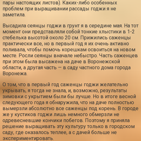
пары настоящих листов). Каких-либо особенных
проблем при выращивании рассады годжи я не
заметила.
Высадила сеянцы годжи в грунт я в середине мая. На тот
момент они представляли собой тонкие хлыстики в 1-2
стебелька высотой около 20 см. Прижились саженцы
практически все, но в первый год я их очень активно
поливала, чтобы помочь корешкам освоиться на новом
месте. Росли сеянцы вначале небыстро. Часть саженцев
при этом была высажена на даче в Воронежской
области, а другая часть — в саду частного дома города
Воронежа.
О том, что в первый год саженцы годжи желательно
укрывать, я тогда не знала, и, возможно, результаты
зимовки с укрытием были бы лучше. Но в итоге весной
следующего года я обнаружила, что на даче полностью
вымерзли абсолютно все саженцы под корень. В городе
же у кустиков годжи лишь немного обмерзли не
одревесневшие кончики побегов. Поэтому я приняла
решение выращивать эту культуру только в городском
саду, где оказалось теплее, а с дачей больше не
экспериментировать.