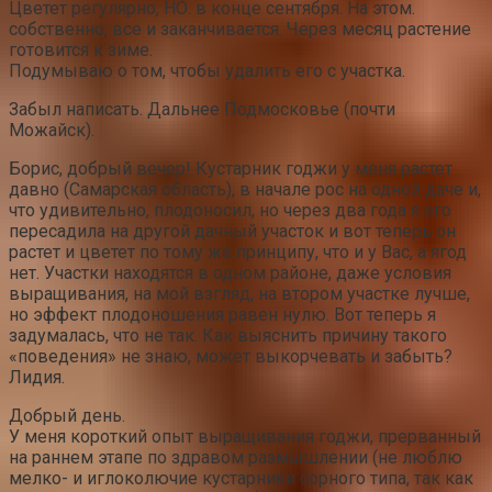
Цветет регулярно, НО. в конце сентября. На этом.
собственно, все и заканчивается. Через месяц растение
готовится к зиме.
Подумываю о том, чтобы удалить его с участка.
Забыл написать. Дальнее Подмосковье (почти
Можайск).
Борис, добрый вечер! Кустарник годжи у меня растет
давно (Самарская область), в начале рос на одной даче и,
что удивительно, плодоносил, но через два года я его
пересадила на другой дачный участок и вот теперь он
растет и цветет по тому же принципу, что и у Вас, а ягод
нет. Участки находятся в одном районе, даже условия
выращивания, на мой взгляд, на втором участке лучше,
но эффект плодоношения равен нулю. Вот теперь я
задумалась, что не так. Как выяснить причину такого
«поведения» не знаю, может выкорчевать и забыть?
Лидия.
Добрый день.
У меня короткий опыт выращивания годжи, прерванный
на раннем этапе по здравом размышлении (не люблю
мелко- и иглоколючие кустарники сорного типа, так как