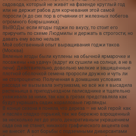
садовода, который не живёт на фазенде круглый год
или не держит рабов для корчевания этой самой
поросли (я до сих пор в отчаянии от железных побегов
огромного боярышника).
ВЫВОДы: если ягоды годжи по вкусу, то стоит его
приручить по схеме Людмилы и держать в строгости; но
давать ему волю нельзя.
Мой собственный опыт выращивания годжи таков
(Москва).
Вяленые ягоды были куплены на обычной ярмарочке и
посажены «на удачу» (вдруг их сушили на солнце, а не в
печи). Действительно, довольно мелкие и защищённые
плотной оболочкой семена проросли дружно и чуть ли
не стопроцентно. Полученная в домашних условиях
рассада не вызывала энтузиазма, но всё же я высадила
растеньица в приподъездном палисаднике и тщательно
ухаживала за ними, так как в грёзах представляла как
будут украшать садик коралловые гирлянды.
В конце сезона я поняла, что дереза — не мой герой: как
и паслён сладко-горький, так же бережно взрощенный
за несколько лет до этого, декоративным украшением
сада она не станет, никакого графического акцента она
не внесёт. А вот борьбы с подземными диверсантами