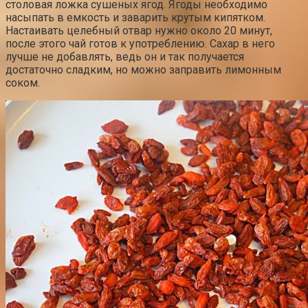
столовая ложка сушеных ягод. Ягоды необходимо
насыпать в емкость и заварить крутым кипятком.
Настаивать целебный отвар нужно около 20 минут,
после этого чай готов к употреблению. Сахар в него
лучше не добавлять, ведь он и так получается
достаточно сладким, но можно заправить лимонным
соком.