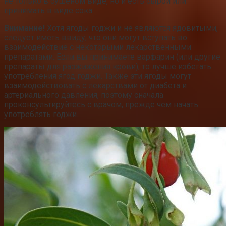
не только в сушеном виде, но и есть сырой или
принимать в виде сока.
Внимание!
Хотя ягоды годжи и не являются ядовитыми,
следует иметь ввиду, что они могут вступать во
взаимодействие с некоторыми лекарственными
препаратами. Если вы принимаете варфарин (или другие
препараты для разжижения крови), то лучше избегать
употребления ягод годжи. Также эти ягоды могут
взаимодействовать с лекарствами от диабета и
артериального давления, поэтому сначала
проконсультируйтесь с врачом, прежде чем начать
употреблять годжи.