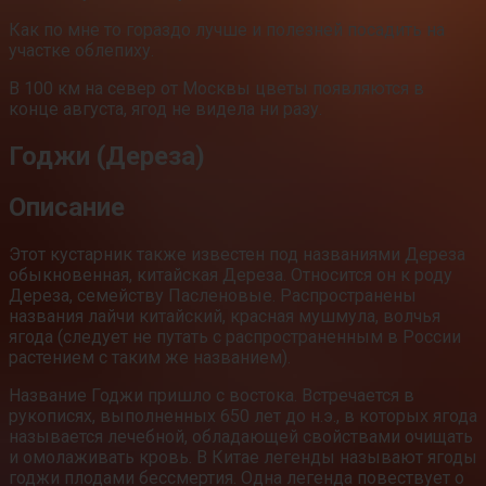
Как по мне то гораздо лучше и полезней посадить на
участке облепиху.
В 100 км на север от Москвы цветы появляются в
конце августа, ягод не видела ни разу.
Годжи (Дереза)
Описание
Этот кустарник также известен под названиями Дереза
обыкновенная, китайская Дереза. Относится он к роду
Дереза, семейству Пасленовые. Распространены
названия лайчи китайский, красная мушмула, волчья
ягода (следует не путать с распространенным в России
растением с таким же названием).
Название Годжи пришло с востока. Встречается в
рукописях, выполненных 650 лет до н.э., в которых ягода
называется лечебной, обладающей свойствами очищать
и омолаживать кровь. В Китае легенды называют ягоды
годжи плодами бессмертия. Одна легенда повествует о