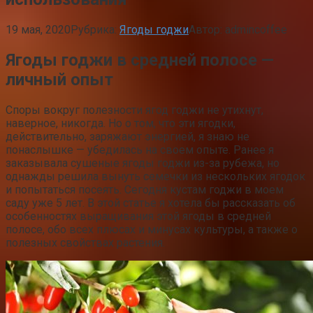
19 мая, 2020
Рубрика:
Ягоды годжи
Автор:
admincoffee
Ягоды годжи в средней полосе —
личный опыт
Споры вокруг полезности ягод годжи не утихнут,
наверное, никогда. Но о том, что эти ягодки,
действительно, заряжают энергией, я знаю не
понаслышке — убедилась на своем опыте. Ранее я
заказывала сушеные ягоды годжи из-за рубежа, но
однажды решила вынуть семечки из нескольких ягодок
и попытаться посеять. Сегодня кустам годжи в моем
саду уже 5 лет. В этой статье я хотела бы рассказать об
особенностях выращивания этой ягоды в средней
полосе, обо всех плюсах и минусах культуры, а также о
полезных свойствах растения.