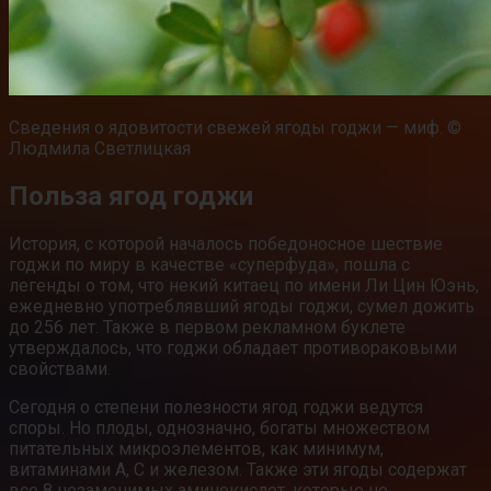
Сведения о ядовитости свежей ягоды годжи — миф. ©
Людмила Светлицкая
Польза ягод годжи
История, с которой началось победоносное шествие
годжи по миру в качестве «суперфуда», пошла с
легенды о том, что некий китаец по имени Ли Цин Юэнь,
ежедневно употреблявший ягоды годжи, сумел дожить
до 256 лет. Также в первом рекламном буклете
утверждалось, что годжи обладает противораковыми
свойствами.
Сегодня о степени полезности ягод годжи ведутся
споры. Но плоды, однозначно, богаты множеством
питательных микроэлементов, как минимум,
витаминами А, С и железом. Также эти ягоды содержат
все 8 незаменимых аминокислот, которые не