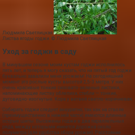
Людмила Светлицкая
Листва ягоды годжи. © Людмила Светлицкая
Уход за годжи в саду
В минувшем сезоне моим кустам годжи исполнилось
пять лет, и теперь я могу сказать, что на пятый год годжи
буквально завалили меня урожаем! На сегодняшний
момент это рослые кусты высотой 2,5-3 метра. У них
очень красивые тонкие сизовато-зеленые листики,
напоминающие листву облепихи, стебли — тонкие,
дуговидно-изогнутые. Кора у ветвей светло-коричневая.
Собирать годжи следует аккуратно, так как на стволе
(преимущественно в нижней части) имеются длинные
острые шипы. Высажены годжи в два параллельных
ряда, между которыми имеется дорожка около
полуметра (для удобства сбора урожая). Расстояние