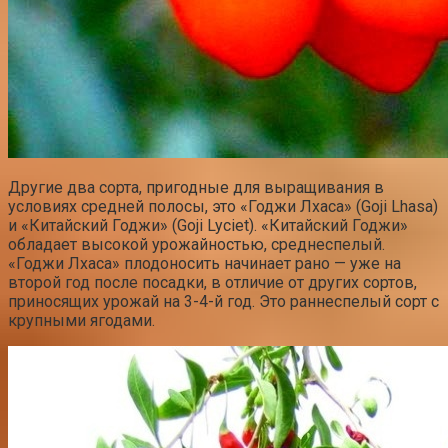
Другие два сорта, пригодные для выращивания в
условиях средней полосы, это «Годжи Лхаса» (Goji Lhasa)
и «Китайский Годжи» (Goji Lyciet). «Китайский Годжи»
обладает высокой урожайностью, среднеспелый.
«Годжи Лхаса» плодоносить начинает рано — уже на
второй год после посадки, в отличие от других сортов,
приносящих урожай на 3-4-й год. Это раннеспелый сорт с
крупными ягодами.