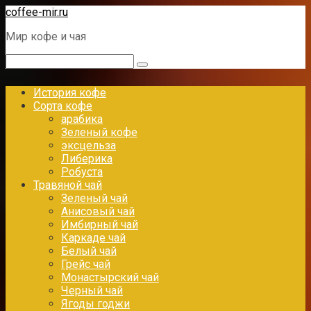
Перейти
coffee-mir.ru
к
Мир кофе и чая
контенту
Поиск:
История кофе
Сорта кофе
арабика
Зеленый кофе
эксцельза
Либерика
Робуста
Травяной чай
Зеленый чай
Анисовый чай
Имбирный чай
Каркаде чай
Белый чай
Грейс чай
Монастырский чай
Черный чай
Ягоды годжи