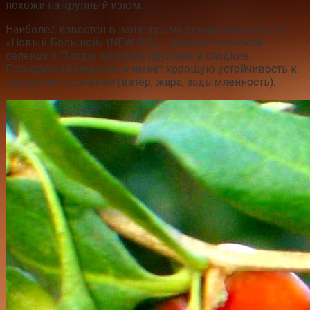
похожи на крупный изюм.
Наиболее известен в наше время декоративный сорт
«Новый Большой» (NEW BIG) — детище польской
селекции. Плоды круглые, крупные и сладкие.
Прекрасный медонос и имеет хорошую устойчивость к
городским условиям (ветер, жара, задымленность).