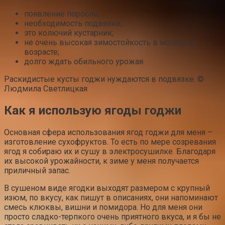
появление поросли;
необходимость подвязки;
это колючий кустарник;
не очень высокая зимостойкость в молодом
возрасте;
долго ждать обильного урожая.
Раскидистые кусты годжи нуждаются в подвязке. ©
Людмила Светлицкая
Как я использую ягоды годжи
Основная сфера использования ягод годжи для меня –
изготовление сухофруктов. То есть по мере созревания
ягод я собираю их и сушу в электросушилке. Благодаря
их высокой урожайности, к зиме у меня получается
приличный запас.
В сушеном виде ягодки выходят размером с крупный
изюм, по вкусу, как пишут в описаниях, они напоминают
смесь клюквы, вишни и помидора. Но для меня они
просто сладко-терпкого очень приятного вкуса, и я бы не