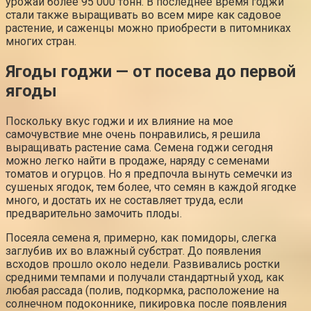
урожаи более 95 000 тонн. В последнее время годжи
стали также выращивать во всем мире как садовое
растение, и саженцы можно приобрести в питомниках
многих стран.
Ягоды годжи — от посева до первой
ягоды
Поскольку вкус годжи и их влияние на мое
самочувствие мне очень понравились, я решила
выращивать растение сама. Семена годжи сегодня
можно легко найти в продаже, наряду с семенами
томатов и огурцов. Но я предпочла вынуть семечки из
сушеных ягодок, тем более, что семян в каждой ягодке
много, и достать их не составляет труда, если
предварительно замочить плоды.
Посеяла семена я, примерно, как помидоры, слегка
заглубив их во влажный субстрат. До появления
всходов прошло около недели. Развивались ростки
средними темпами и получали стандартный уход, как
любая рассада (полив, подкормка, расположение на
солнечном подоконнике, пикировка после появления