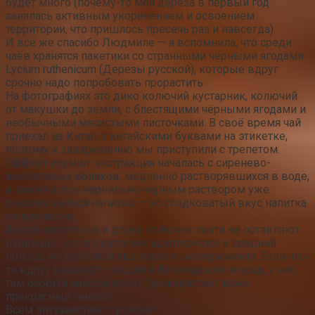
будет много (почему-то моя дереза в первый год
занялась активным укоренением и освоением
территории, что пришлось пресечь раз и навсегда).
И всё же спасибо Людмиле — я вспомнила, что среди
чаёв хранятся пакетики со странными чёрными ягодами
Lycium ruthenicum (Дерезы русской), которые вдруг
срочно надо попробовать прорастить.
На фотографиях это дико колючий кустарник, колючий
от макушки до земли, с блестящими чёрными ягодами и
необычными мясистыми листочками. В своё время чай
приехал из Китая, с китайскими буквами на этикетке,
поэтому к завариванию мы приступили с трепетом.
Эффект изумил: экстракция началась с сиренево-
фиолетовых облаков, медленно растворявшихся в воде,
а закончилась чернильно-чёрным раствором уже
окислившегося напитка, — но сладковатый вкус напитка
не впечатлил.
Форма листочков и длина колючек почти не оставляют
надежды, что это растение адаптируется к средней
полосе, но любопытство зовёт к эксперименту. Если что-
то вдруг взрастёт — отдам в Аптекарский огород, у них
там особый микроклимат (произрастает даже
прекрасный гинкго).
Всем энтузиастам — успеха!