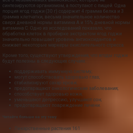
синтезируются организмом, а поступают с пищей. Одна
порция ягод годжи (30 г) содержит 4 грамма белка и 3
грамма клетчатки, весьма значительное количество
сверх дневной нормы витамина А и 15% дневной нормы
витамина С. Одно из исследований показало, что
обработка клеток в пробирке экстрактом ягод годжи
значительно повышает уровень антиоксидантов и
снижает некоторые маркеры окислительного стресса.
Кроме того, существуют утверждения, что ягоды годжи
будут полезны в следующих случаях:
поддерживать иммунную систему;
могут способствовать здоровью глаз;
стабилизируют сахар крови;
предотвращают онкологические заболевания;
способствует здоровью кожи;
уменьшают депрессию, улучшают сон;
предотвращают повреждение печени.
Читайте больше на эту тему
Лекарственные растения 161