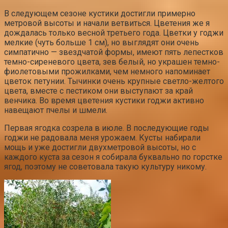
В следующем сезоне кустики достигли примерно
метровой высоты и начали ветвиться. Цветения же я
дождалась только весной третьего года. Цветки у годжи
мелкие (чуть больше 1 см), но выглядят они очень
симпатично — звездчатой формы, имеют пять лепестков
темно-сиреневого цвета, зев белый, но украшен темно-
фиолетовыми прожилками, чем немного напоминает
цветок петунии. Тычинки очень крупные светло-желтого
цвета, вместе с пестиком они выступают за край
венчика. Во время цветения кустики годжи активно
навещают пчелы и шмели.
Первая ягодка созрела в июле. В последующие годы
годжи не радовала меня урожаем. Кусты набирали
мощь и уже достигли двухметровой высоты, но с
каждого куста за сезон я собирала буквально по горстке
ягод, поэтому не советовала такую культуру никому.