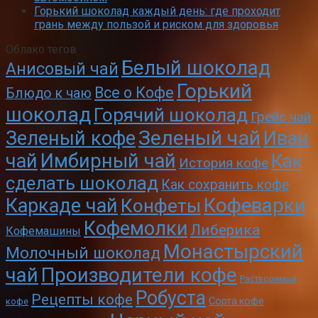
Горький шоколад каждый день: где проходит
грань между пользой и риском для здоровья
Облако тегов
Белый шоколад
Анисовый чай
Горький
Все о Кофе
Блюдо к чаю
шоколад
Горячий шоколад
Грейс чай
Зеленый чай
Зеленый кофе
Иван
чай
Имбирный чай
Как
История кофе
сделать шоколад
Как сохранить кофе
Кофеварки
Каркаде чай
Конфеты
Кофемолки
Либерика
Кофемашины
Монастырский
Молочный шоколад
чай
Производители кофе
Растворимый
Робуста
Рецепты кофе
Сорта кофе
кофе