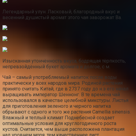
Легендарный улун. Ласковый, благородный вкус и
весенний душистый аромат этого чая заворожат Ва.
Изысканная утончённость вкуса, бодрящая тёрпкость,
непревзойдённый букет аромата и долгое, с м.
Чай – самый употребляемый напиток после воды
практически у всех народов мира. Родиной растения
принято считать Китай, где в 2737 году до н.э его начал
выращивать император Шеннонг. В те времена чай
использовался в качестве целебной микстуры. Листья
для приготовления зеленого и черного напитка
обрывают с одного и того же растения Camellia sinensis.
Влажный и теплый климат Поднебесной создает
оптимальные условия для круглогодичного роста
кустов. Считается, чем выше расположена плантация
над уровнем моря, тем качественнее лист.