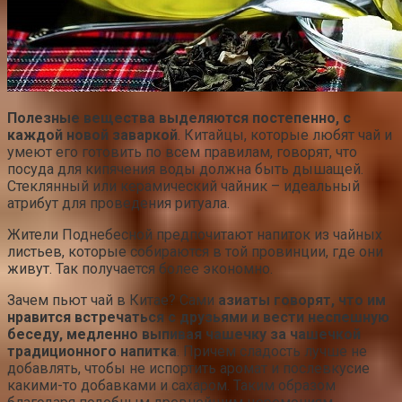
Полезные вещества выделяются постепенно, с
каждой новой заваркой
. Китайцы, которые любят чай и
умеют его готовить по всем правилам, говорят, что
посуда для кипячения воды должна быть дышащей.
Стеклянный или керамический чайник – идеальный
атрибут для проведения ритуала.
Жители Поднебесной предпочитают напиток из чайных
листьев, которые собираются в той провинции, где они
живут. Так получается более экономно.
Зачем пьют чай в Китае? Сами
азиаты говорят, что им
нравится встречаться с друзьями и вести неспешную
беседу, медленно выпивая чашечку за чашечкой
традиционного напитка
. Причем сладость лучше не
добавлять, чтобы не испортить аромат и послевкусие
какими-то добавками и сахаром. Таким образом