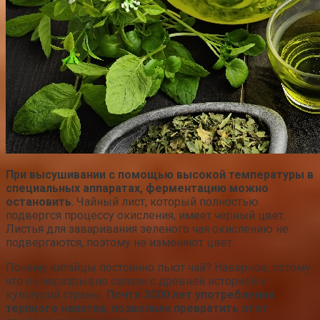
При высушивании с помощью высокой температуры в
специальных аппаратах, ферментацию можно
остановить
. Чайный лист, который полностью
подвергся процессу окисления, имеет черный цвет.
Листья для заваривания зеленого чая окислению не
подвергаются, поэтому не изменяют цвет.
Почему китайцы постоянно пьют чай? Наверное, потому
что он неразрывно связан с древней историей и
культурой страны.
Почти 3000 лет употребления
терпкого напитка, позволили превратить этот