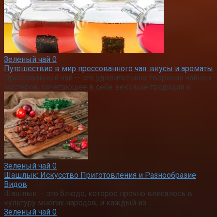
Зеленый чай
0
Путешествие в мир прессованного чая: вкусы и ароматы
Прессованный чай — это удивительное творение чайных
мастеров, сочетающее в себе вековые традиции и
Зеленый чай
0
Шашлык: Искусство Приготовления и Разнообразие
Видов
Шашлык — это блюдо, которое прочно вписалось в
культуру многих народов, и каждый из
Зеленый чай
0