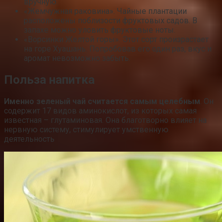
вручную.
«Жемчужная раковина». Чайные плантации
расположены поблизости фруктовых садов. В
запахе можно уловить фруктовые ноты.
«Ворсинки Желтой горы». Этот сорт произрастает
на горе Хуашань. Попробовав его один раз, вкус и
аромат невозможно забыть.
Польза напитка
Именно зеленый чай считается самым целебным
. Он
содержит 17 видов аминокислот, из которых самая
известная – глутаминовая. Она благотворно влияет на
нервную систему, стимулирует умственную
деятельность