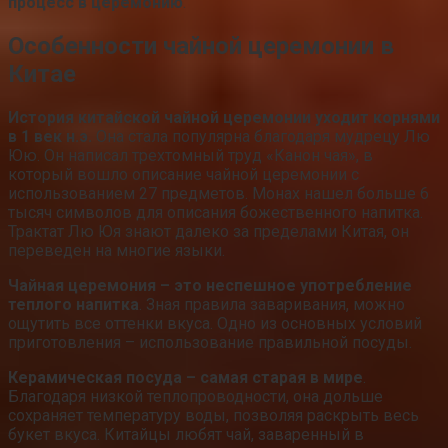
процесс в церемонию
.
Особенности чайной церемонии в
Китае
История китайской чайной церемонии уходит корнями
в 1 век н.э.
Она стала популярна благодаря мудрецу Лю
Юю. Он написал трехтомный труд «Канон чая», в
который вошло описание чайной церемонии с
использованием 27 предметов. Монах нашел больше 6
тысяч символов для описания божественного напитка.
Трактат Лю Юя знают далеко за пределами Китая, он
переведен на многие языки.
Чайная церемония – это неспешное употребление
теплого напитка
. Зная правила заваривания, можно
ощутить все оттенки вкуса. Одно из основных условий
приготовления – использование правильной посуды.
Керамическая посуда – самая старая в мире
.
Благодаря низкой теплопроводности, она дольше
сохраняет температуру воды, позволяя раскрыть весь
букет вкуса. Китайцы любят чай, заваренный в