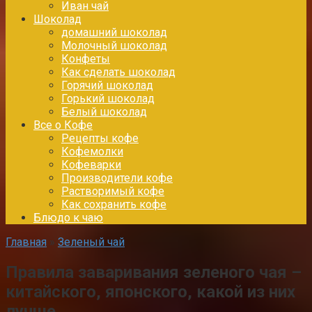
Иван чай
Шоколад
домашний шоколад
Молочный шоколад
Конфеты
Как сделать шоколад
Горячий шоколад
Горький шоколад
Белый шоколад
Все о Кофе
Рецепты кофе
Кофемолки
Кофеварки
Производители кофе
Растворимый кофе
Как сохранить кофе
Блюдо к чаю
Главная
»
Зеленый чай
Правила заваривания зеленого чая –
китайского, японского, какой из них
лучше