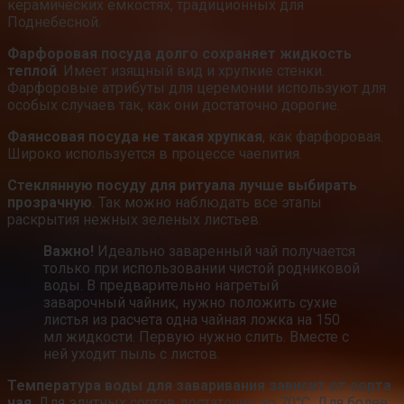
керамических емкостях, традиционных для
Поднебесной.
Фарфоровая посуда долго сохраняет жидкость
теплой
. Имеет изящный вид и хрупкие стенки.
Фарфоровые атрибуты для церемонии используют для
особых случаев так, как они достаточно дорогие.
Фаянсовая посуда не такая хрупкая
, как фарфоровая.
Широко используется в процессе чаепития.
Стеклянную посуду для ритуала лучше выбирать
прозрачную
. Так можно наблюдать все этапы
раскрытия нежных зеленых листьев.
Важно!
Идеально заваренный чай получается
только при использовании чистой родниковой
воды. В предварительно нагретый
заварочный чайник, нужно положить сухие
листья из расчета одна чайная ложка на 150
мл жидкости. Первую нужно слить. Вместе с
ней уходит пыль с листов.
Температура воды для заваривания зависит от сорта
чая
. Для элитных сортов достаточно до 70°C. Для более