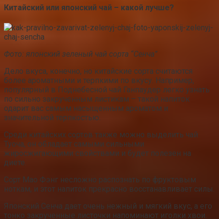
Китайский или японский чай – какой лучше?
Фото: японский зеленый чай сорта “Сенча”
Дело вкуса, конечно, но китайские сорта считаются
более ароматными и терпкими по вкусу. Например,
популярный в Поднебесной чай Ганпаудер легко узнать
по сильно закрученным листикам – такой напиток
одарит вас самым насыщенным ароматом и
значительной терпкостью.
Среди китайских сортов также можно выделить чай
Туоча, он обладает самыми сильными
жиросжигающими свойствами и будет полезен на
диете.
Сорт Мао Фэнг несложно распознать по фруктовым
ноткам, и этот напиток прекрасно восстанавливает силы.
Японский Сенча дает очень нежный и мягкий вкус, а его
тонко закрученные листочки напоминают иголки хвои.