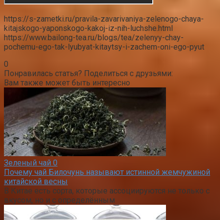
https://s-zametki.ru/pravila-zavarivaniya-zelenogo-chaya-
kitajskogo-yaponskogo-kakoj-iz-nih-luchshe.html
https://www.bailong-tea.ru/blogs/tea/zelenyy-chay-
pochemu-ego-tak-lyubyat-kitaytsy-i-zachem-oni-ego-pyut
0
Понравилась статья? Поделиться с друзьями:
Вам также может быть интересно
Зеленый чай
0
Почему чай Билочунь называют истинной жемчужиной
китайской весны
В Китае есть сорта, которые ассоциируются не только с
вкусом, но и с определённым