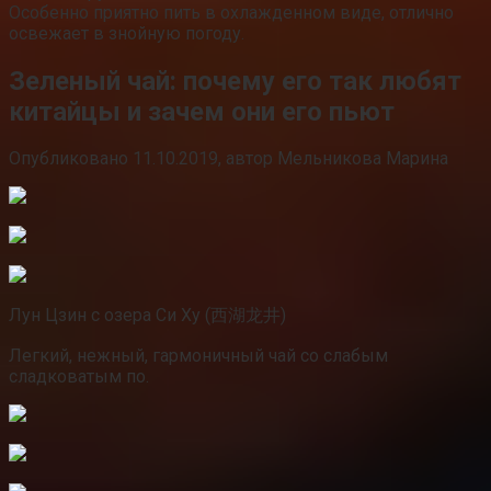
Особенно приятно пить в охлажденном виде, отлично
освежает в знойную погоду.
Зеленый чай: почему его так любят
китайцы и зачем они его пьют
Опубликовано 11.10.2019, автор Мельникова Марина
Лун Цзин с озера Си Ху (西湖龙井)
Легкий, нежный, гармоничный чай со слабым
сладковатым по.