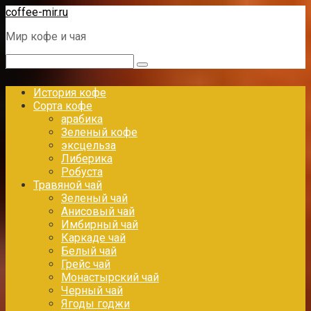
Перейти
coffee-mir.ru
к
Мир кофе и чая
контенту
Поиск:
История кофе
Сорта кофе
арабика
Зеленый кофе
эксцельза
Либерика
Робуста
Травяной чай
Зеленый чай
Анисовый чай
Имбирный чай
Каркаде чай
Белый чай
Грейс чай
Монастырский чай
Черный чай
Ягоды годжи