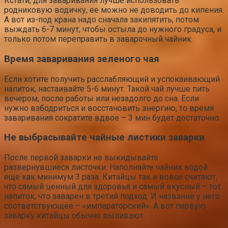
Кстати, для заваривания лучше использовать
родниковую водичку, ее можно не доводить до кипения.
А вот из-под крана надо сначала закипятить, потом
выждать 6-7 минут, чтобы остыла до нужного градуса, и
только потом переправить в заварочный чайник.
Время заваривания зеленого чая
Если хотите получить расслабляющий и успокаивающий
напиток, настаивайте 5-6 минут. Такой чай лучше пить
вечером, после работы или незадолго до сна. Если
нужно взбодриться и восстановить энергию, то время
заваривания сократите вдвое – 3 мин будет достаточно.
Не выбрасывайте чайные листики заварки
После первой заварки не выкидывайте
развернувшиеся листочки. Наполняйте чайник водой
еще как минимум 3 раза. Китайцы так и вовсе считают,
что самый ценный для здоровья и самый вкусный – тот
напиток, что заварен в третий подход. И название у него
соответствующее – «императорский». А вот первую
заварку китайцы обычно выливают.