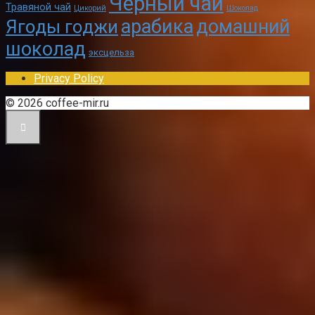
Черный чай
Травяной чай
Цикорий
Шоколад
арабика
домашний
Ягоды годжи
шоколад
эксцельза
Privacy Policy
© 2026 coffee-mir.ru