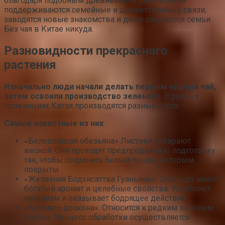
благодаря подобным древнейшим церемониям
поддерживаются семейные и дружественные связи,
заводятся новые знакомства и даже создаются семьи.
Без чая в Китае никуда.
Разновидности прекрасного
растения
Изначально люди начали делать первым черный чай,
затем освоили производство зеленого
. В разных
провинциях Китая производятся разные сорта.
Самые известные из них
:
«Беловолосая обезьяна» Листики собирают
весной. Они проходят предпродажную подготовку
так, чтобы сохранить белый пушок, которым
покрыты.
«Железная Бодхисаттва Гуаньинь». Этот сорт имеет
богатый аромат и целебные свойства. Укрепляет
организм и оказывает бодрящее действие.
«Колодец дракона». Относится к редким элитным
сортам. Процесс обработки осуществляется