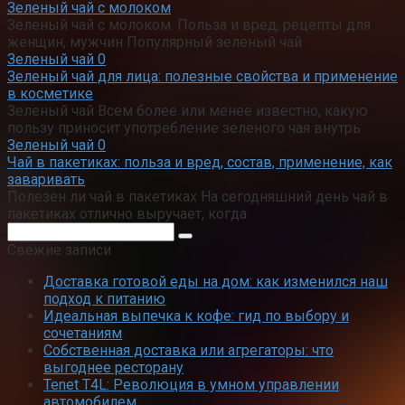
Зеленый чай с молоком
Зеленый чай с молоком. Польза и вред, рецепты для
женщин, мужчин Популярный зеленый чай
Зеленый чай
0
Зеленый чай для лица: полезные свойства и применение
в косметике
Зеленый чай Всем более или менее известно, какую
пользу приносит употребление зеленого чая внутрь.
Зеленый чай
0
Чай в пакетиках: польза и вред, состав, применение, как
заваривать
Полезен ли чай в пакетиках На сегодняшний день чай в
пакетиках отлично выручает, когда
Поиск:
Свежие записи
Доставка готовой еды на дом: как изменился наш
подход к питанию
Идеальная выпечка к кофе: гид по выбору и
сочетаниям
Собственная доставка или агрегаторы: что
выгоднее ресторану
Tenet T4L: Революция в умном управлении
автомобилем