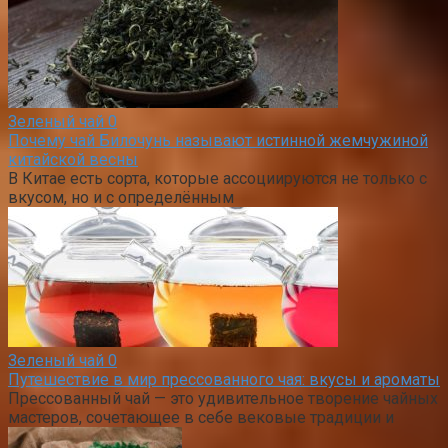
Зеленый чай
0
Почему чай Билочунь называют истинной жемчужиной
китайской весны
В Китае есть сорта, которые ассоциируются не только с
вкусом, но и с определённым
Зеленый чай
0
Путешествие в мир прессованного чая: вкусы и ароматы
Прессованный чай — это удивительное творение чайных
мастеров, сочетающее в себе вековые традиции и