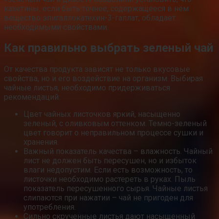
кахетины, если быть точнее, содержащееся в нём
вещество эпигаллокатехин-3-галлат, обладает
необходимыми свойствами.
Как правильно выбрать зеленый чай
От качества продукта зависят не только вкусовые
свойства, но и его воздействие на организм. Выбирая
чайные листья, необходимо придерживаться
рекомендаций:
Цвет чайных листочков яркий, насыщенно
зеленый, с оливковым оттенком. Темно-зеленый
цвет говорит о неправильном процессе сушки и
хранения.
Важный показатель качества – влажность. Чайный
лист не должен быть пересушен, но и избыток
влаги недопустим. Если есть возможность, то
листочки необходимо растереть в руках. Пыль
показатель пересушенного сырья. Чайные листья
слипаются при нажатии – чай не пригоден для
употребления.
Сильно скрученные листья дают насыщенный