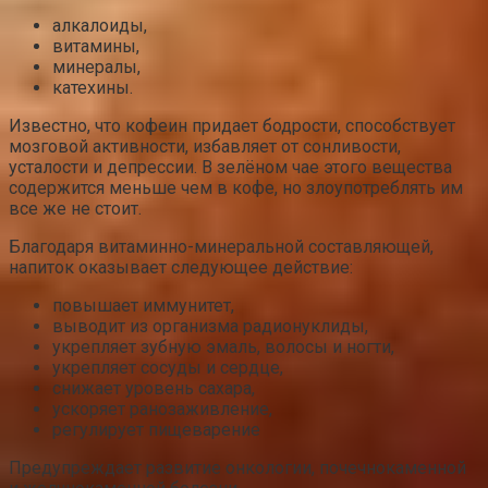
алкалоиды,
витамины,
минералы,
катехины.
Известно, что кофеин придает бодрости, способствует
мозговой активности, избавляет от сонливости,
усталости и депрессии. В зелёном чае этого вещества
содержится меньше чем в кофе, но злоупотреблять им
все же не стоит.
Благодаря витаминно-минеральной составляющей,
напиток оказывает следующее действие:
повышает иммунитет,
выводит из организма радионуклиды,
укрепляет зубную эмаль, волосы и ногти,
укрепляет сосуды и сердце,
снижает уровень сахара,
ускоряет ранозаживление,
регулирует пищеварение
Предупреждает развитие онкологии, почечнокаменной