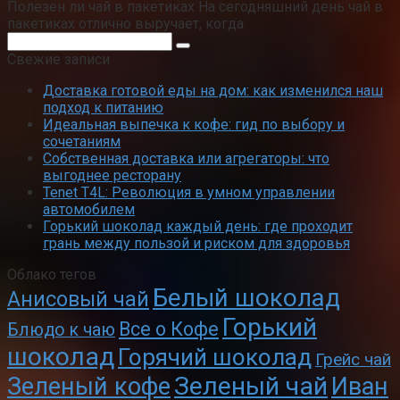
Полезен ли чай в пакетиках На сегодняшний день чай в
пакетиках отлично выручает, когда
Поиск:
Свежие записи
Доставка готовой еды на дом: как изменился наш
подход к питанию
Идеальная выпечка к кофе: гид по выбору и
сочетаниям
Собственная доставка или агрегаторы: что
выгоднее ресторану
Tenet T4L: Революция в умном управлении
автомобилем
Горький шоколад каждый день: где проходит
грань между пользой и риском для здоровья
Облако тегов
Белый шоколад
Анисовый чай
Горький
Все о Кофе
Блюдо к чаю
шоколад
Горячий шоколад
Грейс чай
Зеленый чай
Зеленый кофе
Иван