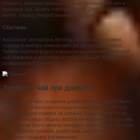
сложить палочки корицы, яблоко, кусочки имбиря и
зеленый чай. Залить горячей водой. Оставить на 15
минут. Перед употреблением подогреть.
Сбитень
Анисовые звездочки, бутоны гвоздики, кардамон,
корицу и имбирь измельчить до однородно массы.
Залить горячей водой и довести до кипения. Зеленый
чай заварить и добавить к отвару специй. Можно пить
холодным и горячим.
Зелёный чай при диабете
Зелёный чай при сахарном диабете 2 типа может быть
вреден из-за высокого содержания кофеина. Но его
концентрацию совсем не сложно снизить, для этого
достаточно лишь обдать листья кипятком, быстро слив
воду. После этого можно заварить как обычно. Напиток
разнообразит питание диабетика, насытив его
дополнительными витаминами.