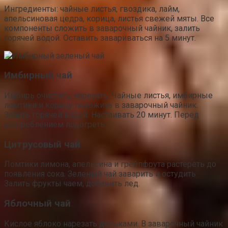
Ингредиенты: чайные листья, гвоздика, лайм,
апельсиновая цедра, корица, листья свежей мяты. Все
компоненты сложить в заварочный чайник, залить
горячей водой. Оставить завариваться на 5 минут.
Имбирный чай
Имбирь очистить, нарезать. Чайные листья, имбирные
ломтики и корицу положить в заварочный чайник.
Залить горячей водой. Настаивать 20 минут. Перед
употреблением подогреть.
Цитрусовый чай
Ломтики лимона, апельсина и грейпфрута растереть до
появления сока. Зеленый чай заварить и остудить.
Залить фрукты чаем, добавить лед.
Яблочный чай
Кислое яблоко нарезать дольками. В заварочный чайник