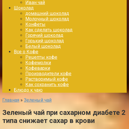
Иван чай
Шоколад
домашний шоколад
Молочный шоколад
Конфеты
Как сделать шоколад
Горячий шоколад
Горький шоколад
Белый шоколад
Все о Кофе
Рецепты кофе
Кофемолки
Кофеварки
Производители кофе
Растворимый кофе
Как сохранить кофе
Блюдо к чаю
Главная
»
Зеленый чай
Зеленый чай при сахарном диабете 2
типа снижает сахар в крови