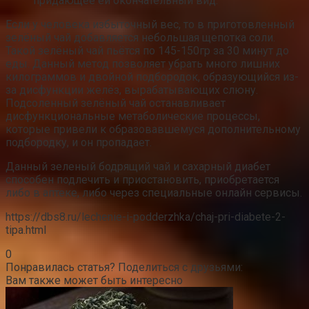
придающее ей окончательный вид.
Если у человека избыточный вес, то в приготовленный
зелёный чай добавляется небольшая щепотка соли.
Такой зелёный чай пьётся по 145-150гр за 30 минут до
еды. Данный метод позволяет убрать много лишних
килограммов и двойной подбородок, образующийся из-
за дисфункции желёз, вырабатывающих слюну.
Подсоленный зелёный чай останавливает
дисфункциональные метаболические процессы,
которые привели к образовавшемуся дополнительному
подбородку, и он пропадает.
Данный зеленый бодрящий чай и сахарный диабет
способен подлечить и приостановить, приобретается
либо в аптеке, либо через специальные онлайн сервисы.
https://dbs8.ru/lechenie-i-podderzhka/chaj-pri-diabete-2-
tipa.html
0
Понравилась статья? Поделиться с друзьями:
Вам также может быть интересно