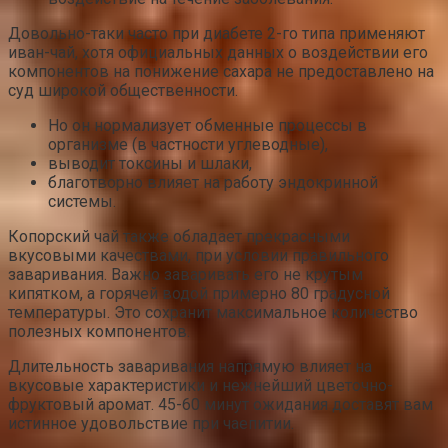
Довольно-таки часто при диабете 2-го типа применяют
иван-чай, хотя официальных данных о воздействии его
компонентов на понижение сахара не предоставлено на
суд широкой общественности.
Но он нормализует обменные процессы в
организме (в частности углеводные),
выводит токсины и шлаки,
благотворно влияет на работу эндокринной
системы.
Копорский чай также обладает прекрасными
вкусовыми качествами, при условии правильного
заваривания. Важно заваривать его не крутым
кипятком, а горячей водой примерно 80 градусной
температуры. Это сохранит максимальное количество
полезных компонентов.
Длительность заваривания напрямую влияет на
вкусовые характеристики и нежнейший цветочно-
фруктовый аромат. 45-60 минут ожидания доставят вам
истинное удовольствие при чаепитии.