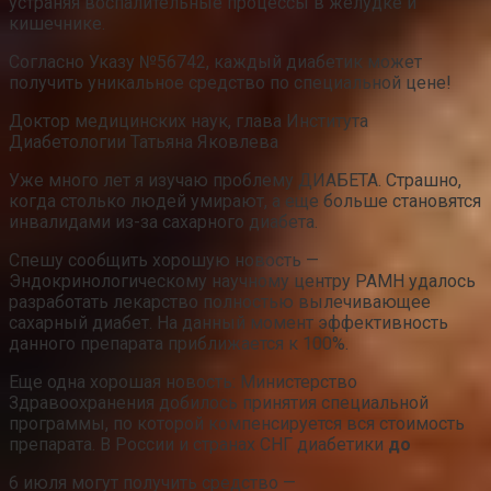
устраняя воспалительные процессы в желудке и
кишечнике.
Согласно Указу №56742, каждый диабетик может
получить уникальное средство по специальной цене!
Доктор медицинских наук, глава Института
Диабетологии Татьяна Яковлева
Уже много лет я изучаю проблему ДИАБЕТА. Страшно,
когда столько людей умирают, а еще больше становятся
инвалидами из-за сахарного диабета.
Спешу сообщить хорошую новость —
Эндокринологическому научному центру РАМН удалось
разработать лекарство полностью вылечивающее
сахарный диабет. На данный момент эффективность
данного препарата приближается к 100%.
Еще одна хорошая новость: Министерство
Здравоохранения добилось принятия специальной
программы, по которой компенсируется вся стоимость
препарата. В России и странах СНГ диабетики
до
6 июля могут получить средство —