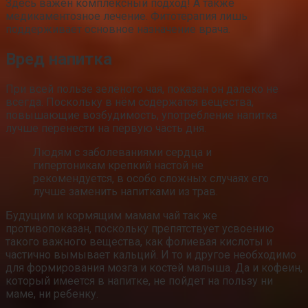
Здесь важен комплексный подход! А также
медикаментозное лечение. Фитотерапия лишь
поддерживает основное назначение врача.
Вред напитка
При всей пользе зелёного чая, показан он далеко не
всегда. Поскольку в нём содержатся вещества,
повышающие возбудимость, употребление напитка
лучше перенести на первую часть дня.
Людям с заболеваниями сердца и
гипертоникам крепкий настой не
рекомендуется, в особо сложных случаях его
лучше заменить напитками из трав.
Будущим и кормящим мамам чай так же
противопоказан, поскольку препятствует усвоению
такого важного вещества, как фолиевая кислоты и
частично вымывает кальций. И то и другое необходимо
для формирования мозга и костей малыша. Да и кофеин,
который имеется в напитке, не пойдет на пользу ни
маме, ни ребенку.