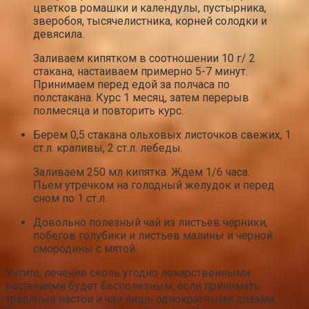
цветков ромашки и календулы, пустырника,
зверобоя, тысячелистника, корней солодки и
девясила.
Заливаем кипятком в соотношении 10 г/ 2
стакана, настаиваем примерно 5-7 минут.
Принимаем перед едой за полчаса по
полстакана. Курс 1 месяц, затем перерыв
полмесяца и повторить курс.
Берем 0,5 стакана ольховых листочков свежих, 1
ст.л. крапивы, 2 ст.л. лебеды.
Заливаем 250 мл кипятка. Ждем 1/6 часа.
Пьем утречком на голодный желудок и перед
сном по 1 ст.л.
Довольно полезный чай из листьев черники,
побегов голубики и листьев малины и черной
смородины с мятой.
Учтите, лечение сколь угодно лекарственными
растениями будет бесполезным, если принимать
травяные настои и чаи лишь однократными дозами.