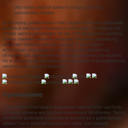
Обогатить настой помогут ягоды клюквы,
шиповника, лимон.
Если перед диабетиком стоит задача лечения ожирения,
зелёный чай будет полезен в сочетании с молоком. На
стакан настоя добавляют 30 мл 1,5% белкового напитка.
Смесь снижает аппетит, выводит лишнюю жидкость,
помогает снизить размер порций. В некоторых
источниках указывается, что большим эффектом
обладает чай, заваренный непосредственно на молоке.
Но в этом случае значительно повышается калорийность
напитка, что нужно учитывать.
Применение
С древности благодаря травяному чаю из этих цветков
успешно лечили желудочно-кишечные проблемы. Такое
лечебное действие оказывали вещества с дубильным
эффектом и обволакивающей слизи, тем самым