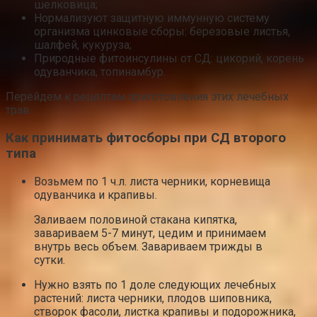
шелковица;
Нормализуют защитную иммунную систему
организма цинковые сборы: березовые листья,
шалфей, кукуруза;
Природные фитоинсулины от СД: цикорий, корень
одуванчика, топинамбур.
Перейдем к рецептам приготовления этих лечебных
трав.
Как принимать фитосборы при СД второго
типа
Возьмем по 1 ч.л. листа черники, корневища
одуванчика и крапивы.
Заливаем половиной стакана кипятка,
завариваем 5-7 минут, цедим и принимаем
внутрь весь объем. Завариваем трижды в
сутки.
Нужно взять по 1 доле следующих лечебных
растений: листа черники, плодов шиповника,
створок фасоли, листка крапивы и подорожника,