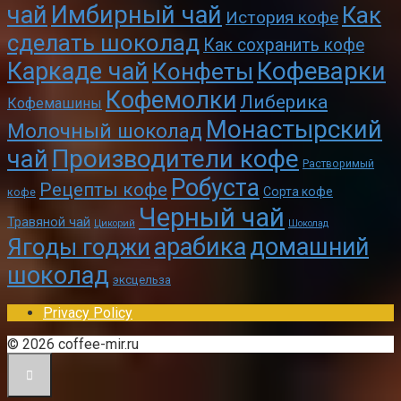
чай
Имбирный чай
Как
История кофе
сделать шоколад
Как сохранить кофе
Кофеварки
Каркаде чай
Конфеты
Кофемолки
Либерика
Кофемашины
Монастырский
Молочный шоколад
чай
Производители кофе
Растворимый
Робуста
Рецепты кофе
Сорта кофе
кофе
Черный чай
Травяной чай
Цикорий
Шоколад
арабика
домашний
Ягоды годжи
шоколад
эксцельза
Privacy Policy
© 2026 coffee-mir.ru