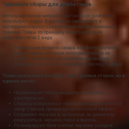
Травяные сборы для диабетиков
Непосредственно кипрей в чистом виде диабетики
используют редко. В основном смешивают и
экспериментируют с различными лекарственными
травами. Травы по принципу своего действия
разделяются на 2 вида:
снижающие уровень сахара, или фитоинсулины;
другие травы, которые непосредственно не
влияют на болезнь, но помогают организму
пережить ее легче и с меньшими последствиями.
Травы оказывают воздействие с разных сторон, но в
едином ритме:
Нормализуют обмен веществ: женьшень,
элеутерококк;
Спорыш и березовые листья выводят ненужный
сахар с мочой, производя мочегонный эффект;
Сохраняют инсулин в организме, не давая ему
разрушиться: черника, горох и фасоль;
Регенерируют бета-клетки: черника, солодка,