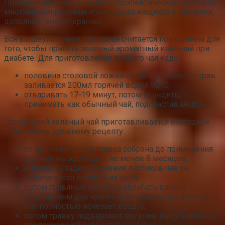
При наличии онкологии фитотерапевтическое действие
многими микроэлементами, содержащихся в растении,
дополняет химиотерапию.
Вся вышеуказанная патология считается показанием для
того, чтобы принять зеленый ароматный иван-чай при
диабете. Для приготовления данного чая надо:
половина столовой ложки сушёных молотых трав
заливается 200мл горячей водой 90ºС;
отваривать 17-19 минут, потом отцедить,
принимать как обычный чай, подсластив мёдом.
Городецкий зелёный чай приготавливается благодаря
найденному древнему рецепту:
со времени, когда травка собрана до применения
должен выждан срок не менее 8 месяцев;
в первой стадии брожения листиков чая он
перетирается скалкой из дуба;
потом травяные частички обрабатываются
устройством для чайной грануляции, при этом из
них полностью исчезает воздух;
потом травку подвергают мягкому высушиванию,