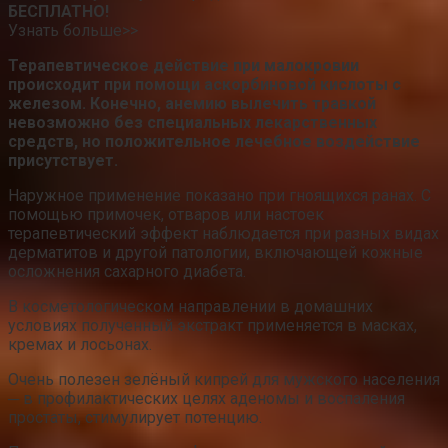
БЕСПЛАТНО!
Узнать больше>>
Терапевтическое действие при малокровии
происходит при помощи аскорбиновой кислоты с
железом. Конечно, анемию вылечить травкой
невозможно без специальных лекарственных
средств, но положительное лечебное воздействие
присутствует.
Наружное применение показано при гноящихся ранах. С
помощью примочек, отваров или настоек
терапевтический эффект наблюдается при разных видах
дерматитов и другой патологии, включающей кожные
осложнения сахарного диабета.
В косметологическом направлении в домашних
условиях полученный экстракт применяется в масках,
кремах и лосьонах.
Очень полезен зелёный кипрей для мужского населения
─ в профилактических целях аденомы и воспаления
простаты, стимулирует потенцию.