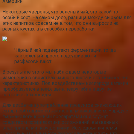
Америки.
Некоторые уверены, что зелёный чай, это какой-то
особый сорт. На самом деле, разница между сырьем для
этих напитков совсем не в том, что они выросли на
разных кустах, а в способах переработки.
Чёрный чай подвергают ферментации, тогда
как зелёный просто подсушивают и
расфасовывают.
В результате этого мы наблюдаем некоторые
изменения в свойствах чайного листа и его химических
характеристиках. Под воздействием кислорода катехин
преобразуется в теафлавин, теаругибин и другие
сложные флавониды.
Для диабетика употребление продуктов снижающих
сахар необходимо по жизненным показаниям. Наряду с
фармакологическими препаратами они служат
средством профилактики осложнений, вызванных
эндокринными нарушениями. Исследования темы
«зелёный чай и диабет» позволили установить, что