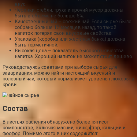
вкус.
Черенки, стебли, труха и прочий мусор должны
быть в объеме не больше 5%.
Качественный чай – свежий чай. Если сырье было
собрано больше 12 месяцев назад, то такой
напиток потерял свои вкусовые свойства.
Упаковка (коробка или жестяная банка) должна
быть герметичной.
Высокая цена – показатель высокого качества
напитка. Хороший напиток не может стоит дешево.
Руководствуясь советами при выборе сырья для
заваривания, можно найти настоящий вкусный и
полезный чай, который нормализует уровень глюкозы в
крови.
Состав
В листьях растения обнаружено более пятисот
компонентов, включая магний, цинк, фтор, кальций и
фосфор. Помимо этого в них содержится: