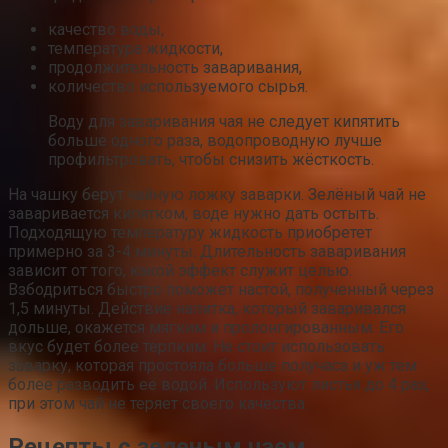
качество воды,
температура жидкости,
продолжительность заваривания,
количество используемого сырья.
Воду для заваривания чая не следует кипятить
больше одного раза, водопроводную лучше
профильтровать, чтобы снизить жёсткость.
На чашку берут чайную ложку заварки. Зелёный чай не
заваривается кипятком, воде нужно дать остыть.
Подходящую температуру жидкость приобретет
примерно за 3-4 минуты. Длительность заваривания
зависит от того, какой эффект служит целью.
Взбодриться быстро поможет настой, полученный через
1,5 минуты. Действие напитка, который заваривался
дольше, окажется мягким и пролонгированным. Его
вкус будет более терпким. Не стоит использовать
заварку, которая простояла больше получаса и уж тем
более разводить её водой. Используют листья до 4 раз,
при этом чай не теряет своего качества.
Рецепты с зеленым чаем