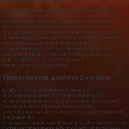
и желчнокаменной болезни.
Мы уже упоминали, что зелёный чай понижает сахар в
крови, но он так же понижает холестерин, препятствуя
развитию атеросклероза. Именно эти осложнения
диабета способны привести к особенно тяжелым
последствиям. Способность зелёного чая выводить из
организма радионуклиды позволяет использовать его
как компонент диеты при химиотерапии. На
сегодняшний день зелёный чай общепризнанное
народное средство, полезные свойства которого
широко используют косметические и
фармацевтические компании.
Травы против диабета 2-го типа
Диабет второго типа известен науке как
инсулиннезависимый, т.е. ткани человеческого
организма не чувствительны к инсулину. А это значит,
что сахар в крови не имеет возможности
перерабатываться, что становится большой проблемой
для диабетика.
2 тип диабета крайне распространен, заболеваемость им
составляет практически 90% от общего числа больных