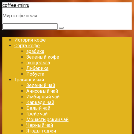
Перейти
coffee-mir.ru
к
Мир кофе и чая
контенту
Поиск:
История кофе
Сорта кофе
арабика
Зеленый кофе
эксцельза
Либерика
Робуста
Травяной чай
Зеленый чай
Анисовый чай
Имбирный чай
Каркаде чай
Белый чай
Грейс чай
Монастырский чай
Черный чай
Ягоды годжи