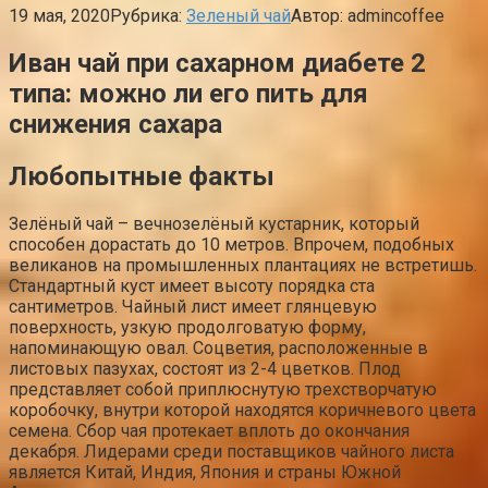
19 мая, 2020
Рубрика:
Зеленый чай
Автор:
admincoffee
Иван чай при сахарном диабете 2
типа: можно ли его пить для
снижения сахара
Любопытные факты
Зелёный чай – вечнозелёный кустарник, который
способен дорастать до 10 метров. Впрочем, подобных
великанов на промышленных плантациях не встретишь.
Стандартный куст имеет высоту порядка ста
сантиметров. Чайный лист имеет глянцевую
поверхность, узкую продолговатую форму,
напоминающую овал. Соцветия, расположенные в
листовых пазухах, состоят из 2-4 цветков. Плод
представляет собой приплюснутую трехстворчатую
коробочку, внутри которой находятся коричневого цвета
семена. Сбор чая протекает вплоть до окончания
декабря. Лидерами среди поставщиков чайного листа
является Китай, Индия, Япония и страны Южной