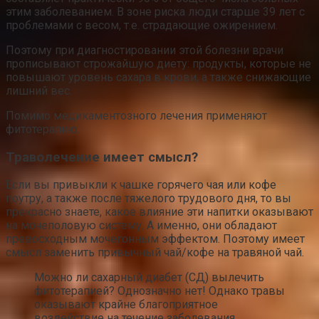
этим заболеванием. В зоне риска люди старше 39 лет с
проблемами с весом, т.е. страдающие ожирением.
Поэтому при диагностировании этой болезни врачи
прописывают строжайшую диету: продукты, которые не
повышают уровень сахара в крови, а также снижающие
лишний вес.
Помимо медикаментозного лечения применяют
фитотерапию.
Траволечение имеет смысл?
Если вы привыкли к чашке горячего чая или кофе
поутру, а также после тяжелого трудового дня, то вы
прекрасно знаете, какое влияние эти напитки оказывают
на мочеполовую систему. А именно, они обладают
превосходным мочегонным эффектом. Поэтому имеет
смысл заменить привычный чай/кофе на травяной чай.
Можно ли сахарный диабет (СД) вылечить
фитотерапией? Однозначно нет! Однако травы
оказывают крайне благоприятное
воздействие на течение заболевания.