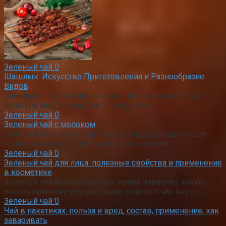
Зеленый чай
0
Шашлык: Искусство Приготовления и Разнообразие
Видов
Шашлык — это блюдо, которое прочно вписалось в
культуру многих народов, и каждый из
Зеленый чай
0
Зеленый чай с молоком
Зеленый чай с молоком. Польза и вред, рецепты для
женщин, мужчин Популярный зеленый чай
Зеленый чай
0
Зеленый чай для лица: полезные свойства и применение
в косметике
Зеленый чай Всем более или менее известно, какую
пользу приносит употребление зеленого чая внутрь.
Зеленый чай
0
Чай в пакетиках: польза и вред, состав, применение, как
заваривать