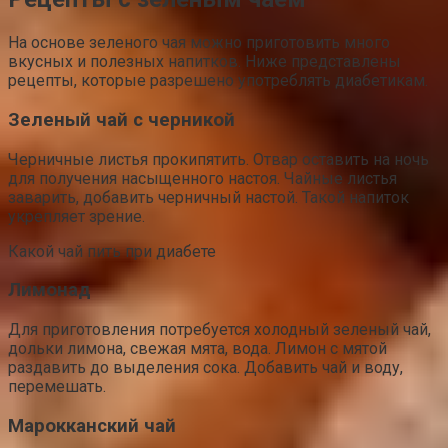
На основе зеленого чая можно приготовить много
вкусных и полезных напитков. Ниже представлены
рецепты, которые разрешено употреблять диабетикам.
Зеленый чай с черникой
Черничные листья прокипятить. Отвар оставить на ночь
для получения насыщенного настоя. Чайные листья
заварить, добавить черничный настой. Такой напиток
укрепляет зрение.
Какой чай пить при диабете
Лимонад
Для приготовления потребуется холодный зеленый чай,
дольки лимона, свежая мята, вода. Лимон с мятой
раздавить до выделения сока. Добавить чай и воду,
перемешать.
Марокканский чай