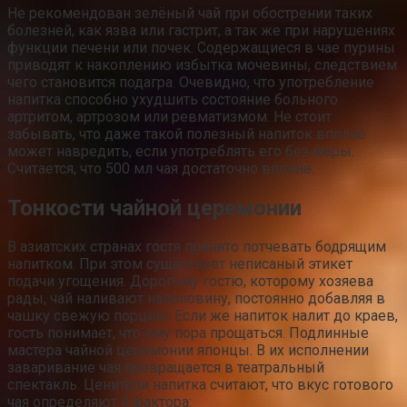
Не рекомендован зелёный чай при обострении таких
болезней, как язва или гастрит, а так же при нарушениях
функции печени или почек. Содержащиеся в чае пурины
приводят к накоплению избытка мочевины, следствием
чего становится подагра. Очевидно, что употребление
напитка способно ухудшить состояние больного
артритом, артрозом или ревматизмом. Не стоит
забывать, что даже такой полезный напиток вполне
может навредить, если употреблять его без меры.
Считается, что 500 мл чая достаточно вполне.
Тонкости чайной церемонии
В азиатских странах гостя принято потчевать бодрящим
напитком. При этом существует неписаный этикет
подачи угощения. Дорогому гостю, которому хозяева
рады, чай наливают наполовину, постоянно добавляя в
чашку свежую порцию. Если же напиток налит до краев,
гость понимает, что ему пора прощаться. Подлинные
мастера чайной церемонии японцы. В их исполнении
заваривание чая превращается в театральный
спектакль. Ценители напитка считают, что вкус готового
чая определяют 4 фактора: