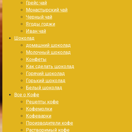
Грейс чай
Монастырский чай
Черный чай
Ягоды годжи
Иван чай
Шоколад
домашний шоколад
Молочный шоколад
Конфеты
Как сделать шоколад
Горячий шоколад
Горький шоколад
Белый шоколад
Все о Кофе
Рецепты кофе
Кофемолки
Кофеварки
Производители кофе
Растворимый кофе