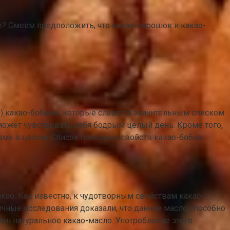
е? Смеем предположить, что какао-порошок и какао-
) какао-бобами, которые славятся значительным списком
может чувствовать себя бодрым целый день. Кроме того,
изма в целом. Список полезных свойств какао-бобов
ао. Как известно, к чудотворным свойствам какао-
ичные исследования доказали, что данное масло способно
ион натуральное какао-масло. Употребление этого