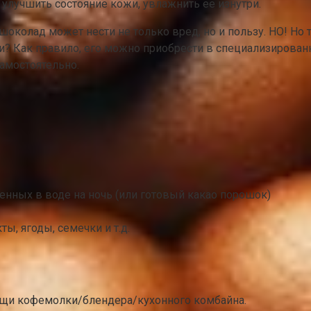
улучшить состояние кожи, увлажнить ее изнутри.
околад может нести не только вред, но и пользу. НО! Но
ти? Как правило, его можно приобрести в специализирован
амостоятельно.
енных в воде на ночь (или готовый какао порошок)
ты, ягоды, семечки и т.д.
щи кофемолки/блендера/кухонного комбайна.