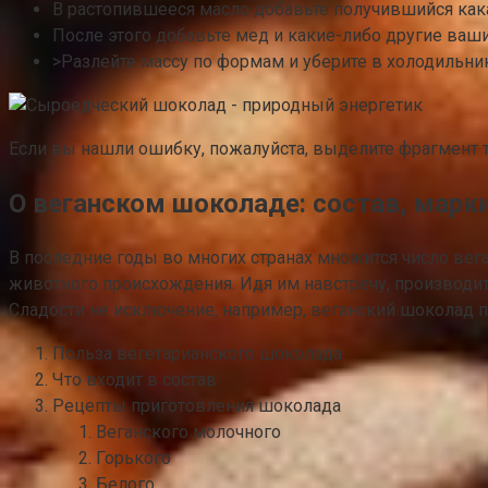
В растопившееся масло добавьте получившийся как
После этого добавьте мед и какие-либо другие ва
>Разлейте массу по формам и уберите в холодильник
Если вы нашли ошибку, пожалуйста, выделите фрагмент 
О веганском шоколаде: состав, марк
В последние годы во многих странах множится число ве
животного происхождения. Идя им навстречу, производи
Сладости не исключение, например, веганский шоколад пр
Польза вегетарианского шоколада
Что входит в состав
Рецепты приготовления шоколада
Веганского молочного
Горького
Белого