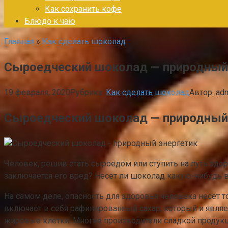
Как сохранить кофе
Блюдо к чаю
Главная
»
Как сделать шоколад
Сыроедческий шоколад — природный
19 февраля, 2020
Рубрика:
Как сделать шоколад
Автор:
ad
Сыроедческий шоколад — природный
Человек, решив стать сыроедом или ступить на путь здо
заключается его вред? Несет ли шоколад какую-нибудь в
На самом деле, опасность для здоровья человека несет 
включает в себя рафинированный сахар, который и явля
жировые клетки. Многие производители сладкой продукц