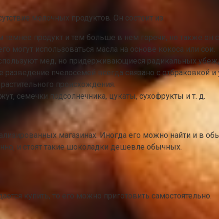
утствие молочных продуктов. Он состоит из:
 темнее продукт и тем больше в нем горечи, но также он с
го могут использоваться масла на основе кокоса или сои.
пользуют мед, но придерживающиеся радикальных убежде
 разведение пчелосемей всегда связано с отбраковкой и
й растительного происхождения.
жут, семечки подсолнечника, цукаты, сухофрукты и т. д.
лизированных магазинах. Иногда его можно найти и в об
нно, и стоят такие шоколадки дешевле обычных.
дается купить, то его можно приготовить самостоятельно.