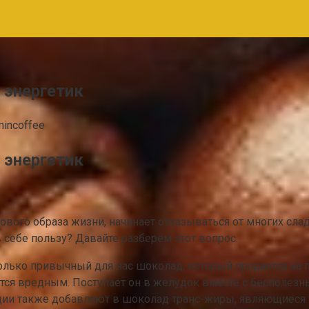
 энергетик
mincoffee
 энергетик
рового образа жизни, начинает отказываться от многих с
 себе пользу? Давайте разберем этот вопрос.
только привычный для нас шоколад, который продается на 
ется вредным. Поступает он в желудок вместе с бесполез
ии также добавляют в шоколад транс-жиры, являющиеся п