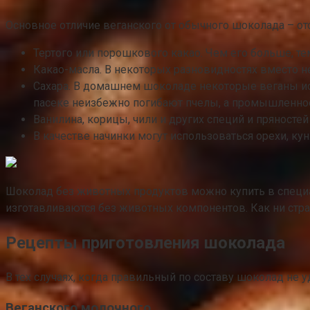
Основное отличие веганского от обычного шоколада – отс
Тертого или порошкового какао. Чем его больше, тем
Какао-масла. В некоторых разновидностях вместо не
Сахара. В домашнем шоколаде некоторые веганы ис
пасеке неизбежно погибают пчелы, а промышленное
Ванилина, корицы, чили и других специй и пряносте
В качестве начинки могут использоваться орехи, кун
Шоколад без животных продуктов можно купить в специа
изготавливаются без животных компонентов. Как ни стра
Рецепты приготовления шоколада
В тех случаях, когда правильный по составу шоколад не у
Веганского молочного