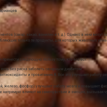
тарианцев
ентов (сахар, какао, ванилин и т. д.). Однако в нем могут
бляющих только те продукты, для которых животных убиваю
н принести следующую пользу тому, кто его ест:
 есть без риска заболеть сахарным диабетом.
 антиоксиданты и провитамин A. Все это улучшает работу 
, железо, фосфор) улучшает работу мозга и повышает фи
е напрямую влияют на самочувствие и эмоции, вызывая чу