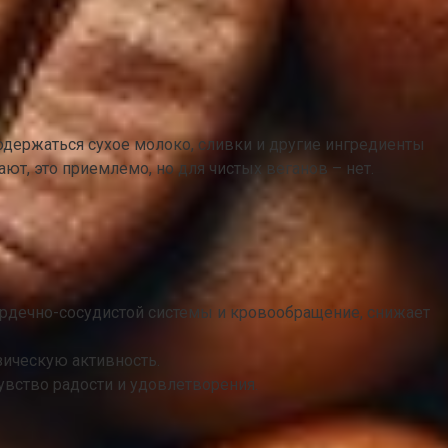
 содержаться сухое молоко, сливки и другие ингредиенты
т, это приемлемо, но для чистых веганов – нет.
сердечно-сосудистой системы и кровообращение, снижает
зическую активность.
вство радости и удовлетворения.