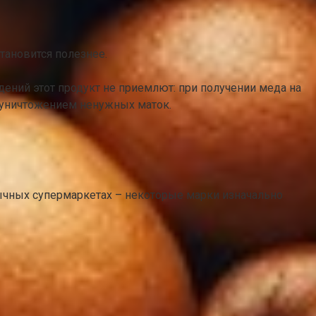
тановится полезнее.
ний этот продукт не приемлют: при получении меда на
 уничтожением ненужных маток.
ычных супермаркетах – некоторые марки изначально