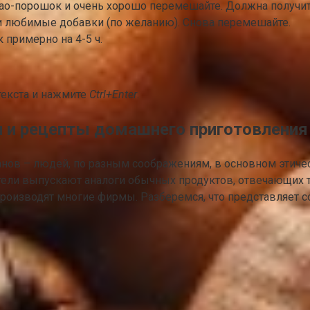
ао-порошок и очень хорошо перемешайте. Должна получит
ши любимые добавки (по желанию). Снова перемешайте.
 примерно на 4-5 ч.
текста и нажмите
Ctrl+Enter
.
и и рецепты домашнего приготовления
ганов – людей, по разным соображениям, в основном этич
тели выпускают аналоги обычных продуктов, отвечающих 
оизводят многие фирмы. Разберемся, что представляет соб