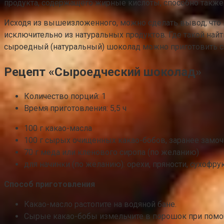
продукта, содержащего жирные кислоты, способно также 
Исходя из вышеизложенного, можно сделать вывод, что ш
исключительно из натуральных продуктов. Где такой най
сыроедный (натуральный) шоколад можно приготовить с
Рецепт «Сыроедческий шоколад»
Количество порций: 1
Время приготовления: 5,5 ч
100 г какао-масла
100 г сырых очищенных какао-бобов, заранее замоч
70 г меда или кленового сиропа (по желанию)
для начинки (по желанию): орехи, пряности, сухофрук
Способ приготовления
Какао-масло растопите на водяной бане.
Сырые какао-бобы измельчите в порошок при помо