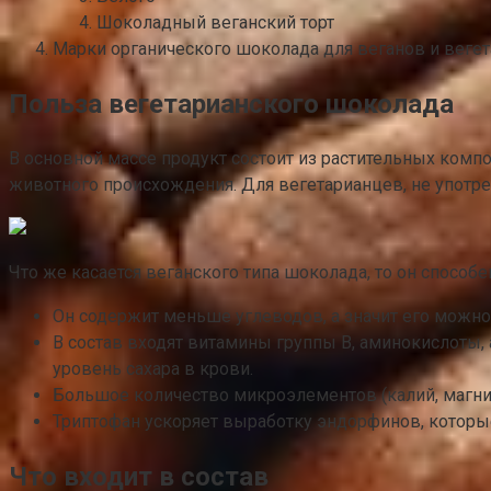
Шоколадный веганский торт
Марки органического шоколада для веганов и веге
Польза вегетарианского шоколада
В основной массе продукт состоит из растительных компон
животного происхождения. Для вегетарианцев, не употре
Что же касается веганского типа шоколада, то он способе
Он содержит меньше углеводов, а значит его можно
В состав входят витамины группы B, аминокислоты,
уровень сахара в крови.
Большое количество микроэлементов (калий, магний
Триптофан ускоряет выработку эндорфинов, которы
Что входит в состав