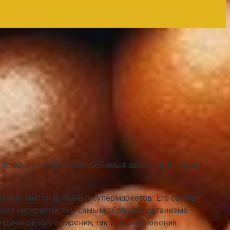
ладостей, включая всеми любимый шоколад. В чем же
полках многочисленных супермаркетов. Его состав
ными калориями, тем самым образуя в организме
ричиной как ожирения, так и возникновения