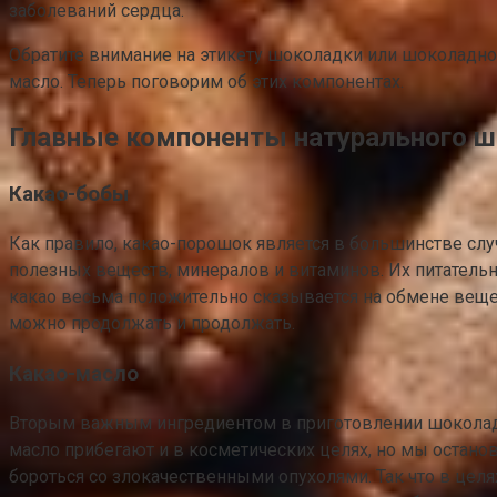
заболеваний сердца.
Обратите внимание на этикету шоколадки или шоколадно
масло. Теперь поговорим об этих компонентах.
Главные компоненты натурального 
Какао-бобы
Как правило, какао-порошок является в большинстве сл
полезных веществ, минералов и витаминов. Их питательн
какао весьма положительно сказывается на обмене вещес
можно продолжать и продолжать.
Какао-масло
Вторым важным ингредиентом в приготовлении шоколада я
масло прибегают и в косметических целях, но мы останов
бороться со злокачественными опухолями. Так что в цел