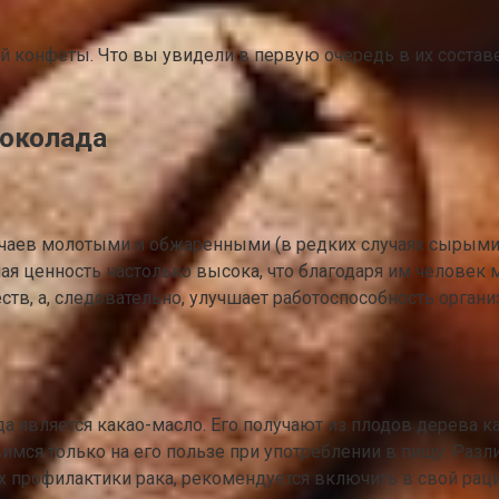
й конфеты. Что вы увидели в первую очередь в их состав
шоколада
учаев молотыми и обжаренными (в редких случаях сырыми
ая ценность настолько высока, что благодаря им человек 
тв, а, следовательно, улучшает работоспособность орган
вляется какао-масло. Его получают из плодов дерева как
имся только на его пользе при употреблении в пищу. Разл
ях профилактики рака, рекомендуется включить в свой рац