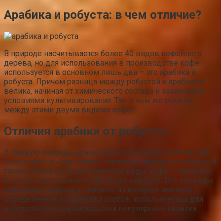
Арабика и робуста: в чем отличие?
В природе насчитывается более 40 видов кофейного
дерева, но для использования в производстве кофе
используется в основном лишь два – это арабика и
робуста. Причем разница между робустой и арабикой
велика, начиная от химического состава и заканчивая
условиями культивирования. Так в чем же отличие
между этими двумя видами кофе?
Отличия арабики от робусты
В первую очередь нужно различать такие понятия, как
«вид кофе» и «сорт кофе». Называть арабику и робусту, а
также менее распространенные виды кофе – либерику
и эксцельса, сортами кофе будет неверно. Все это виды
кофейного дерева, у каждого из которых имеется
определенное количество сортов, используемых для
коммерческого производства популярного напитка.