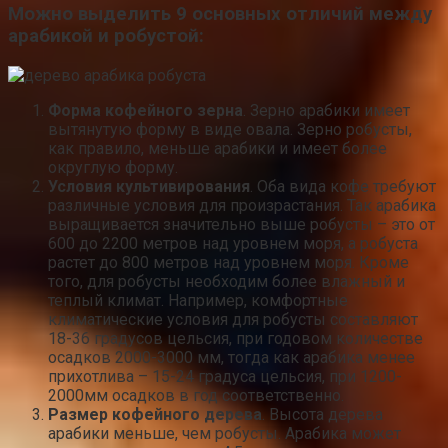
Можно выделить 9 основных отличий между
арабикой и робустой:
Форма кофейного зерна
. Зерно арабики имеет
вытянутую форму в виде овала. Зерно робусты,
как правило, меньше арабики и имеет более
округлую форму.
Условия культивирования
. Оба вида кофе требуют
различные условия для произрастания. Так арабика
выращивается значительно выше робусты – это от
600 до 2200 метров над уровнем моря, а робуста
растет до 800 метров над уровнем моря. Кроме
того, для робусты необходим более влажный и
теплый климат. Например, комфортные
климатические условия для робусты составляют
18-36 градусов цельсия, при годовом количестве
осадков 2000-3000 мм, тогда как арабика менее
прихотлива – 15-24 градуса цельсия, при 1200-
2000мм осадков в год соответственно.
Размер кофейного дерева
. Высота дерева
арабики меньше, чем робусты. Арабика может