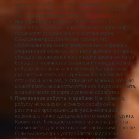
цена зерна робусты почти в два раза ниже зерна
арабики. Правда и органолептические качества
тоже в два раза ниже арабики.
Вкус арабики и робусты
. Как было раннее
замечено, вкусовые качества обоих видов кофе
происходят из химического состава зерна.
Обжаренная робуста более горькая, что
обусловлено высоким содержанием кофеина и
хлоргеновой кислоты, чего нет у арабики, которая
обладает характерной кислинкой и ароматом из-за
большего количества сахарозы и липидов, чем в
робусте. Вкус напитка из чистой робусты можно
охарактеризовать как «грубый» без каких-либо
оттенков и нюансов, в отличие от арабики, которая
может иметь множество оттенков вкуса и аромата,
в зависимости от сорта и условий обработки.
Применение робусты и арабики
. Как правило,
робусту используют в смесях с арабикой в
различных пропорциях для увеличения доли
кофеина, а также удешевления готового продукта.
Кроме того, большое количество зерна робусты
применяется для изготовления растворимого кофе.
Если вы регулярно употребляете недорогой