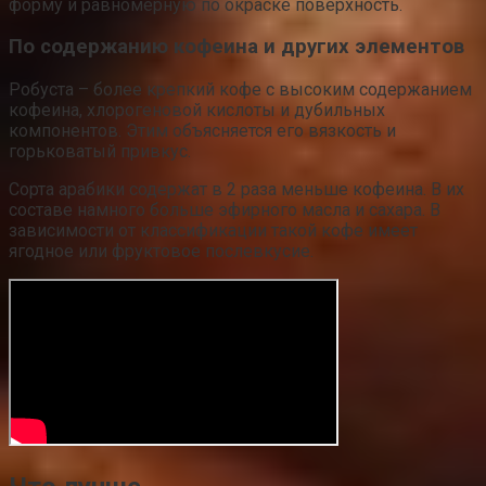
форму и равномерную по окраске поверхность.
По содержанию кофеина и других элементов
Робуста – более крепкий кофе с высоким содержанием
кофеина, хлорогеновой кислоты и дубильных
компонентов. Этим объясняется его вязкость и
горьковатый привкус.
Сорта арабики содержат в 2 раза меньше кофеина. В их
составе намного больше эфирного масла и сахара. В
зависимости от классификации такой кофе имеет
ягодное или фруктовое послевкусие.