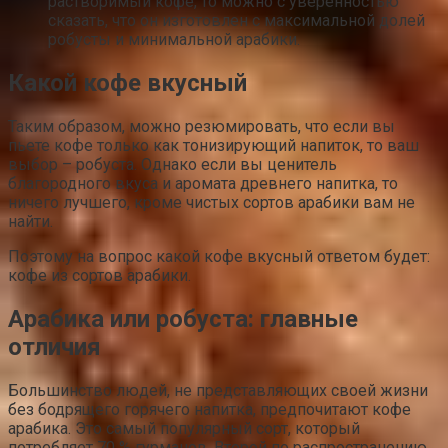
растворимый кофе, то можно с уверенностью
сказать, что он изготовлен с максимальной долей
робусты и минимальной арабики.
Какой кофе вкусный
Таким образом, можно резюмировать, что если вы
пьете кофе только как тонизирующий напиток, то ваш
выбор – робуста. Однако если вы ценитель
благородного вкуса и аромата древнего напитка, то
ничего лучшего, кроме чистых сортов арабики вам не
найти.
Поэтому на вопрос какой кофе вкусный ответом будет:
кофе из сортов арабики.
Арабика или робуста: главные
отличия
Большинство людей, не представляющих своей жизни
без бодрящего горячего напитка, предпочитают кофе
арабика. Это самый популярный сорт, который
потребляет 70 % гурманов. Второй по распространению