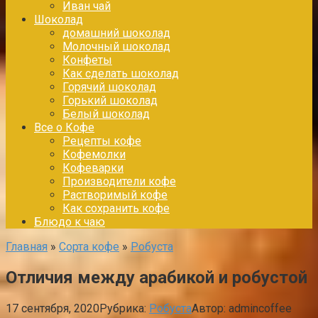
Иван чай
Шоколад
домашний шоколад
Молочный шоколад
Конфеты
Как сделать шоколад
Горячий шоколад
Горький шоколад
Белый шоколад
Все о Кофе
Рецепты кофе
Кофемолки
Кофеварки
Производители кофе
Растворимый кофе
Как сохранить кофе
Блюдо к чаю
Главная
»
Сорта кофе
»
Робуста
Отличия между арабикой и робустой
17 сентября, 2020
Рубрика:
Робуста
Автор:
admincoffee