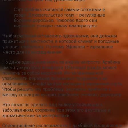
Сорт арабика считается самым сложным в
уходе. Доказательство тому – регулярные
болезни деревьев. Тяжелее всего они
переносят резкую смену температуры.
Чтобы растения оставались здоровыми, они должны
прижиться в местности, в которой климат и погодные
условия стабильны. Поэтому Эфиопия – идеальное
место для их выращивания.
Но даже здесь ухаживать за видом непросто. Арабика
имеет узкую зону комфорта. Обычный дождь может
повлечь за собой неурожай. Из-за чрезмерной
уязвимости деревьев возникают трудности с их
опылением. Отсюда частые мутации и заражения сорта.
Чтобы решить эту проблему, эксперты прибегли к
методу селекции лучших (наиболее стойких) деревьев.
Это помогло сделать вид более устойчивым к
заболеваниям, сохранив при этом его вкусовые и
ароматические характеристики.
Селекционные эксперименты с арабикой проводятся и