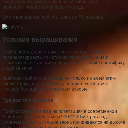
как на горном склоне, так и на равнине. Они легко
переносят недостаток и избыток воды.
Ежегодно дерево робусты дает до 15 урожаев.
Условия выращивания
Чтобы понять, чем отличаются эти виды, нужно
проанализировать их историю, географические и
климатические условия прорастания, а также специфику
ухода за ними.
Арабика и робуста различны не только по всем этим
параметрам, но и по размеру зернышек. Первые
гораздо больше и зеленее, чем вторые.
Где растет арабика
Произрастает этот вид на плантациях в современной
Эфиопии. Они находятся на 900-1200 метров над
уровнем моря. Но лучшие зерна приживаются на высоте
более 2000 метров над уровнем моря.