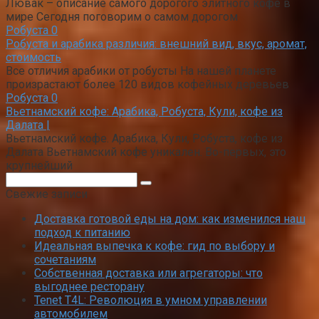
Лювак – описание самого дорогого элитного кофе в
мире Сегодня поговорим о самом дорогом
Робуста
0
Робуста и арабика различия: внешний вид, вкус, аромат,
стоимость
Все отличия арабики от робусты На нашей планете
произрастают более 120 видов кофейных деревьев
Робуста
0
Вьетнамский кофе: Арабика, Робуста, Кули, кофе из
Далата |
Вьетнамский кофе. Арабика, Кули, Робуста, кофе из
Далата Вьетнамский кофе уникален. Во-первых, это
крупнейший
Поиск:
Свежие записи
Доставка готовой еды на дом: как изменился наш
подход к питанию
Идеальная выпечка к кофе: гид по выбору и
сочетаниям
Собственная доставка или агрегаторы: что
выгоднее ресторану
Tenet T4L: Революция в умном управлении
автомобилем