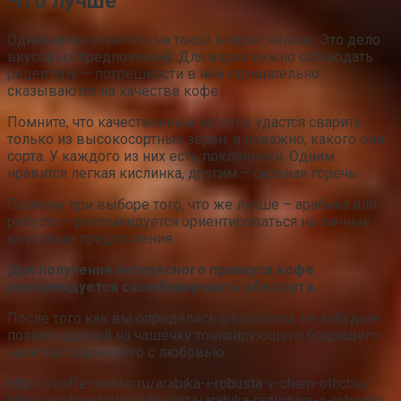
Что лучше
Однозначно ответить на такой вопрос нельзя. Это дело
вкусовых предпочтений. Для варки нужно соблюдать
рецептуру — погрешности в ней отрицательно
сказываются на качестве кофе.
Помните, что качественный напиток удастся сварить
только из высокосортных зерен, и неважно, какого они
сорта. У каждого из них есть поклонники. Одним
нравится легкая кислинка, другим – сильная горечь.
Поэтому при выборе того, что же лучше – арабика или
робуста – рекомендуется ориентироваться на личные
вкусовые предпочтения.
Для получения интересного привкуса кофе
рекомендуется скомбинировать оба сорта.
После того как вы определись с выбором, не забудьте
позвать друзей на чашечку тонизирующего бодрящего
напитка, сваренного с любовью.
https://coffe-master.ru/arabika-i-robusta-v-chem-otlichie/
https://kofegid.info/vidy-sorta/arabika-razlichiya-s-robustoj