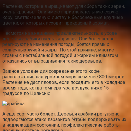
Растения, которые выращивают для сбора таких зерен,
очень красивы. Они имеют привлекательную серую
кору, светло-зеленую листву и белоснежные крупные
цветки, от которых исходит прекрасный аромат.
Несмотря на внешнюю привлекательность, в уходе
деревья арабики очень капризны. Они болезненно
реагируют на изменения погоды, боятся прямых
солнечных лучей и жары. По этой причине, многие
страны с нестабильной погодой и жарким климатом
отказались от выращивания таких деревьев.
Важное условие для созревания этого кофе –
расположение над уровнем моря не менее 800 метров.
Растение не даст плодов, если посадить его в холодное
время года, когда температура воздуха ниже 15
градусов по Цельсию.
А ещё сорт часто болеет. Деревья арабики регулярно
подвергаются атаке паразитов. Чтобы поддерживать их
в надлежащем состоянии, профилактические работы
должны вестись регулярно.