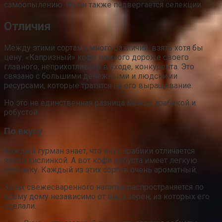
самоопылению. Но он также подвергается селекции.
Отличия
Между этими сортами много различий, взять хотя бы
цену. «Капризный» кофе намного дороже своего
главного, неприхотливого в уходе, конкурента. Это
связано с большими денежными и людскими
ресурсами, которые тратятся на его выращивание.
Но это не единственная разница между арабикой и
робустой.
По вкусу
Каждый гурман знает, что вкус арабики отличается
яркой кислинкой. А вот кофе робуста имеет легкую
горчинку. Каждый из этих сортов очень ароматный.
Запах свежесваренного напитка распространяется по
всему дому независимо от вида зерен, из которых его
сделали.