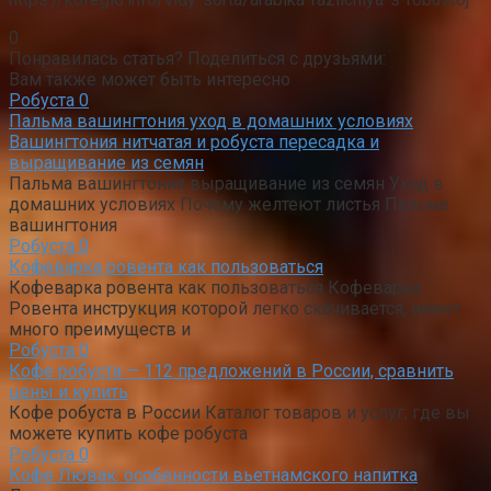
0
Понравилась статья? Поделиться с друзьями:
Вам также может быть интересно
Робуста
0
Пальма вашингтония уход в домашних условиях
Вашингтония нитчатая и робуста пересадка и
выращивание из семян
Пальма вашингтония выращивание из семян Уход в
домашних условиях Почему желтеют листья Пальма
вашингтония
Робуста
0
Кофеварка ровента как пользоваться
Кофеварка ровента как пользоваться Кофеварка
Ровента инструкция которой легко скачивается, имеет
много преимуществ и
Робуста
0
Кофе робуста — 112 предложений в России, сравнить
цены и купить
Кофе робуста в России Каталог товаров и услуг, где вы
можете купить кофе робуста
Робуста
0
Кофе Лювак: особенности вьетнамского напитка