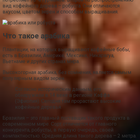
вид кофейного дерева – робуста. Они отличаются
вкусом, цветом зерен и способом выращивания.
Что такое арабика
Плантации, на которых выращивают кофейные бобы,
есть в Бразилии, Америке, Мексике, Никарагуа,
Вьетнаме и других странах мира.
Высокогорная арабика, без сомнения, является самым
популярным видом зерен.
Согласно историческим данным, его
обнаружили в 14 веке в регионе Каффа
(Эфиопия). Сегодня там прорастают высокие
кофейные деревья.
Бразилия – это главный поставщик такого продукта в
современном мире. Сорт отличается от главного
конкурента, робусты, в первую очередь, своей
компактностью. Средняя длина такого дерева – 2 метра.