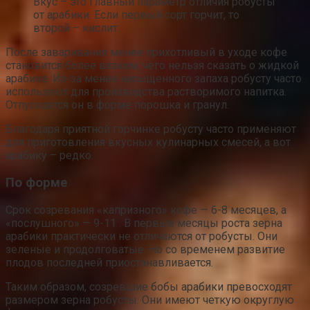
Вкус – это главный параметр отличия робусты
от арабики. Если первый сорт горчит, то
второй – кислит.
После заваривания менее прихотливый в уходе кофе
становится более вязким, чего нельзя сказать о жидкой
арабике. Из-за менее насыщенного запаха робусту часто
используют для производства растворимого напитка.
Отпускается он в форме порошка и гранул.
Благодаря приятной горчинке робусту часто применяют
для приготовления вкусных кулинарных смесей, а вот
арабику – редко.
По форме
Срок созревания «капризного» кофе — 6-8 месяцев, а
«послушного» — 9-11 . В первые месяцы роста зерна
арабики практически не отличаются от робусты. Они
зеленые и продолговатые. Но со временем развитие
плодов последней приостанавливается.
Таким образом, созревшие бобы арабики превосходят
размером зерна робусты. Они имеют четкую округлую