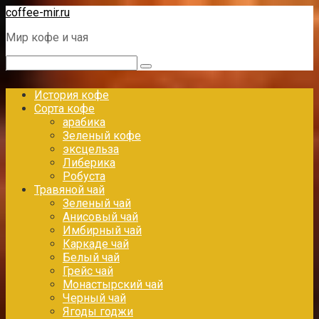
Перейти
coffee-mir.ru
к
Мир кофе и чая
контенту
Поиск:
История кофе
Сорта кофе
арабика
Зеленый кофе
эксцельза
Либерика
Робуста
Травяной чай
Зеленый чай
Анисовый чай
Имбирный чай
Каркаде чай
Белый чай
Грейс чай
Монастырский чай
Черный чай
Ягоды годжи