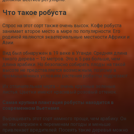
Что такое робуста
Спрос на этот сорт также очень высок. Кофе робуста
занимает второе место в мире по популярности. Его
родиной являются экватериальные местности Африки и
Азии.
Вид был обнаружен в 19 веке в Уганде. Средняя длина
такого дерева – 10 метров. Это в 5 раз больше, чем
длина арабики. Но безопасно собирать плоды на такой
высоте не представляется возможным, поэтому в
промышленных условиях растения робусты подрезают.
Их отличительная черта – очень крупные зеленые
листья. Цветки имеют красивый розовый оттенок.
Самая крупная плантация робусты находится в
современном Вьетнаме.
Выращивать этот сорт намного проще, чем арабику. Он
не так капризен к переменам погоды и меньше
привлекает вредителей. Посеять такие деревья можно