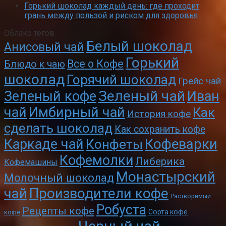
Горький шоколад каждый день: где проходит
грань между пользой и риском для здоровья
Облако тегов
Белый шоколад
Анисовый чай
Горький
Все о Кофе
Блюдо к чаю
шоколад
Горячий шоколад
Грейс чай
Зеленый чай
Зеленый кофе
Иван
чай
Имбирный чай
Как
История кофе
сделать шоколад
Как сохранить кофе
Кофеварки
Каркаде чай
Конфеты
Кофемолки
Либерика
Кофемашины
Монастырский
Молочный шоколад
чай
Производители кофе
Растворимый
Робуста
Рецепты кофе
Сорта кофе
кофе