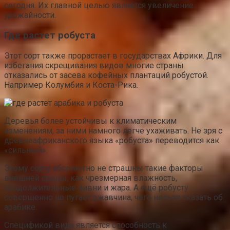
сегодня. Их главной целью является увеличение
урожайности.
Где растет робуста
Этот сорт также прорастает в государствах Африки. Для
избегания скрещивания видов многие страны
отказались от засева кофейных плантаций робустой.
Например Колумбия и Коста-Рика.
Деревья более устойчивы к климатическим
изменениям, за ними намного легче ухаживать. Не зря с
древнеафриканского языка «робуста» переводится как
«сильный».
Этому сорту абсолютно не страшны такие факторы
внешней среды, как чрезмерная влажность,
продолжительные ливни и жара. А ещё робусту
совершенно не пугает ржавчина, чего нельзя сказать об
арабике.
Спецификой вида является способность к