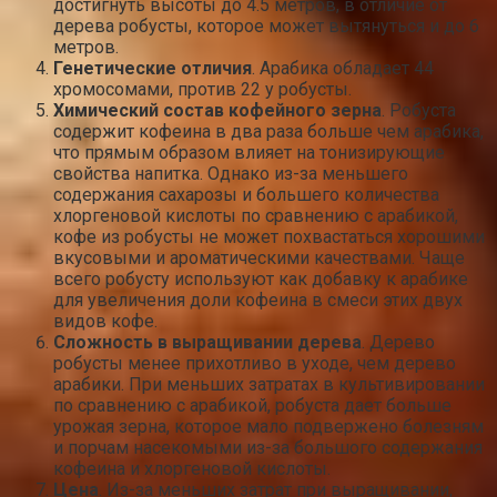
достигнуть высоты до 4.5 метров, в отличие от
дерева робусты, которое может вытянуться и до 6
метров.
Генетические отличия
. Арабика обладает 44
хромосомами, против 22 у робусты.
Химический состав кофейного зерна
. Робуста
содержит кофеина в два раза больше чем арабика,
что прямым образом влияет на тонизирующие
свойства напитка. Однако из-за меньшего
содержания сахарозы и большего количества
хлоргеновой кислоты по сравнению с арабикой,
кофе из робусты не может похвастаться хорошими
вкусовыми и ароматическими качествами. Чаще
всего робусту используют как добавку к арабике
для увеличения доли кофеина в смеси этих двух
видов кофе.
Сложность в выращивании дерева
. Дерево
робусты менее прихотливо в уходе, чем дерево
арабики. При меньших затратах в культивировании
по сравнению с арабикой, робуста дает больше
урожая зерна, которое мало подвержено болезням
и порчам насекомыми из-за большого содержания
кофеина и хлоргеновой кислоты.
Цена
. Из-за меньших затрат при выращивании,